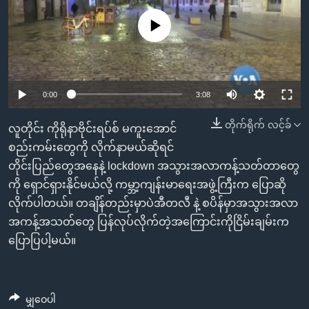
အ
သုတပဒေသာ အင်္ဂလိပ်စာ
ညွန်း
Learning English
No media source currently available
စာမျက်နှာ
သို့
ဗွီအိုအေ လူမှုကွန်ယက်များ
ကျော်
0:00
3:08
ကြည့်
ရန်
တိုက်ရိုက် လင့်ခ်
ဘာသာစကားများ
လူတိုင်း ကိုရိုနာဗိုင်းရပ်စ် မကူးအောင်
ရှာဖွေ
စည်းကမ်းတွေကို လိုက်နာမယ်ဆိုရင်
ရန်
တိုင်းပြည်တွေအနေနဲ့ lockdown အသွားအလာကန့်သတ်တာတွေ
နေရာ
ကို ရှောင်ရှားနိုင်မယ်လို့ ကမ္ဘာ့ကျန်းမာရေးအဖွဲ့ကြီးက ပြောဆို
သို့
လိုက်ပါတယ်။ တချိန်တည်းမှာပဲအီတလီ နဲ့ စပိန်မှာအသွားအလာ
ကျော်
အကန့်အသတ်တွေ ပြန်လုပ်လိုက်တဲ့အကြောင်းကိုငြိမ်းချမ်းက
ရန်
ပြောပြပါ့မယ်။
မျှဝေပါ