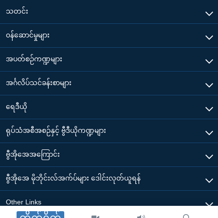
သတင်း
၀န်ဆောင်မှုများ
အပတ်စဉ်ကဏ္ဍများ
အင်္ဂလိပ်သင်ခန်းစာများ
ရေဒီယို
ရုပ်သံအစီအစဉ်နှင့် ဗွီဒီယိုကဏ္ဍများ
ဗွီအိုအေအကြောင်း
ဗွီအိုအေ မိုဘိုင်းလ်အက်ပ်များ ဒေါင်းလုတ်ယူရန်
Other Links
တိုက်ရိုက်