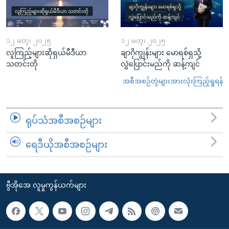
၁၂ မတ္၊ ၂၀၂၅
၁၂ မတ္၊ ၂၀၂၅
လူကြည့်များဆိုရှယ်မီဒီယာ
ချာဂိုကျွန်းများ မောရစ်ရှသို့
သတင်းတို
လွှဲပြောင်းမည်ကို ဆန့်ကျင်
အစီအစဉ်တွဲများအားလုံးကြည့်ရှုရန်
ရုပ်သံအစီအစဉ်များ
ရေဒီယိုအစီအစဉ်များ
ဗွီအိုအေ လူမှုကွန်ယက်များ