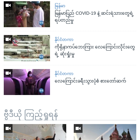
မြန်မာ
မြန်မာပြည် COVID-19 နဲ့ ဆင်းရဲသားတွေရဲ့
ရပ်တည်မှု
နိုင်ငံတကာ
ကိုရိုနာကပ်ဘေးကြား လေကြောင်းလိုင်းတွေ
ရဲ့ ဆုံးရှုံးမှု
နိုင်ငံတကာ
လေကြောင်းခရီးသွားပုံစံ စားတော်ဆက်
ဗွီဒီယို ကြည့်ရှုရန်