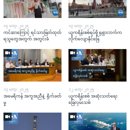
၁၄ မတ္၊ ၂၀၂၅
၁၃ မတ္၊ ၂၀၂၅
ကင်ဆာကြောင့် ရင်သားဖြတ်ထုတ်
ယူကရိန်းစစ်ရပ်ဖို့ ရုရှားဘက်က
ရသူတွေအတွက် အတွင်းခံ
လိုက်လျောနိုင်ခြေ
၁၃ မတ္၊ ၂၀၂၅
၁၂ မတ္၊ ၂၀၂၅
အမေရိကန် အကူအညီနဲ့ ရိုက်ခတ်
ယူကရိန်းစစ် အဆုံးသတ်ရေး
မှု
ခြေလှမ်းသစ်