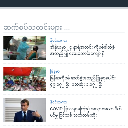
ဆက်စပ်သတင်းများ ...
နိုင်ငံတကာ
အိန္ဒိယမှာ ၂၄ နာရီအတွင်း ကိုဗစ်ဓါတ်ခွဲ
အတည်ပြု လေးသောင်းကျော် ရှိ
မြန်မာ
မြန်မာကိုဗစ် ဓာတ်ခွဲအတည်ပြုစုစုပေါင်း
၄၉,၀၇၂ ဦး၊ သေဆုံး ၁,၁၇၂ ဦး
နိုင်ငံတကာ
COVID ပြဿနာကြောင့် အသွားအလာ ပိတ်
ပင်မှု ပြင်သစ် သက်တမ်းတိုး