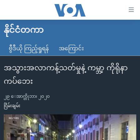
သုံး
ရ
လွယ်ကူ
နိုင်ငံတကာ
မူလစာမျက်နှာ
စေ
မြန်မာ
ဗွီဒီယို ကြည့်ရှုရန်
အကြောင်း
သည့်
ကမ္ဘာ့သတင်းများ
Link
အသွားအလာကန့်သတ်မှုနဲ့ ကမ္ဘာ့ ကိုရိုနာ
ဗွီဒီယို
နိုင်ငံတကာ
များ
သတင်းလွတ်လပ်ခွင့်
အမေရိကန်
ကပ်ဘေး
ပင်မ
ရပ်ဝန်းတခု လမ်းတခု အလွန်
တရုတ်
အကြောင်းအရာ
၂၉ ေအာက္တိုဘာ၊ ၂၀၂၀
သို့
အင်္ဂလိပ်စာလေ့လာမယ်
အစ္စရေး-ပါလက်စတိုင်း
ငြိမ်းချမ်း
ကျော်
အပတ်စဉ်ကဏ္ဍများ
အမေရိကန်သုံးအီဒီယံ
ကြည့်
ရေဒီယိုနှင့်ရုပ်သံ အချက်အလက်များ
မကြေးမုံရဲ့ အင်္ဂလိပ်စာ
ရေဒီယို
ရန်
ပင်မ
ရေဒီယို/တီဗွီအစီအစဉ်
ရုပ်ရှင်ထဲက အင်္ဂလိပ်စာ
တီဗွီ