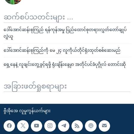
ဆက်စပ်သတင်းများ ...
ဒေါ်အောင်ဆန်းစုကြည် ရန်ကုန်အမှု ပြည်ထောင်စုတရားလွှတ်တော်ချုပ်
လွှဲယူ
ဒေါ်အောင်ဆန်းစုကြည်ကို မေ ၂၄ လူကိုယ်တိုင်ရုံးထုတ်စစ်ဆေးမည်
ရှေ့နေနဲ့ လူချင်းတွေ့ခွင့်ရဖို့ ရုံးချိန်းနေ့မှာ အတိုင်ပင်ခံပုဂ္ဂိုလ် တောင်းဆို
အခြားဖတ်ရှုစရာများ
ဗွီအိုအေ လူမှုကွန်ယက်များ