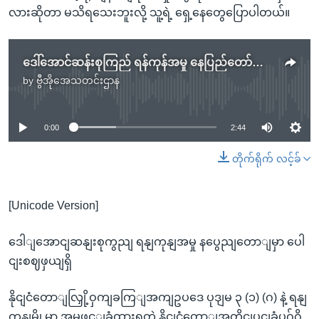
လားဆိုတာ မသိရသေးဘူးလို့ သူ့ရဲ့ ရှေ့နေတွေပြောပါတယ်။
ဒေါ်အောင်ဆန်းစုကြည် ရန်ကုန်အမှု နေပြည်တော်မှာ ပေါင်းစစ်ဖွယ်ရှိ
by
ဗွီအိုအေသတင်းဌာန
No media source currently available
0:00
2:44
တိုက်ရိုက် လင့်ခ်
[Unicode Version]
ဒေါျအောငျဆနျးစုကွညျ ရနျကုနျအမှု နပွေညျတောျမှာ ပေါ
ငျးစဈဖှယျရှိ
နိုငျငံတောျလြှို့ဝှကျခကြျအကျဥပဒေ ပုဒျမ ၃ (၁) (ဂ) နဲ့ ရနျ
ကုနျမွို့မှာ အမှုဖှင့ျခံထားရတဲ့ နိုငျငံတောျအတိုငျပငျခံပုဂ်ဂို