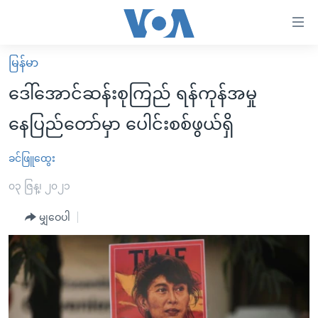
သုံး
ရ
လွယ်ကူ
မြန်မာ
မူလစာမျက်နှာ
စေ
ဒေါ်အောင်ဆန်းစုကြည် ရန်ကုန်အမှု
မြန်မာ
သည့်
နေပြည်တော်မှာ ပေါင်းစစ်ဖွယ်ရှိ
ကမ္ဘာ့သတင်းများ
Link
ဗွီဒီယို
နိုင်ငံတကာ
ခင်ဖြူထွေး
များ
သတင်းလွတ်လပ်ခွင့်
အမေရိကန်
၀၃ ဇြန္၊ ၂၀၂၁
ပင်မ
ရပ်ဝန်းတခု လမ်းတခု အလွန်
တရုတ်
အကြောင်းအရာ
မျှဝေပါ
သို့
အင်္ဂလိပ်စာလေ့လာမယ်
အစ္စရေး-ပါလက်စတိုင်း
ကျော်
အပတ်စဉ်ကဏ္ဍများ
အမေရိကန်သုံးအီဒီယံ
ကြည့်
ရေဒီယိုနှင့်ရုပ်သံ အချက်အလက်များ
မကြေးမုံရဲ့ အင်္ဂလိပ်စာ
ရေဒီယို
ရန်
ပင်မ
ရေဒီယို/တီဗွီအစီအစဉ်
ရုပ်ရှင်ထဲက အင်္ဂလိပ်စာ
တီဗွီ