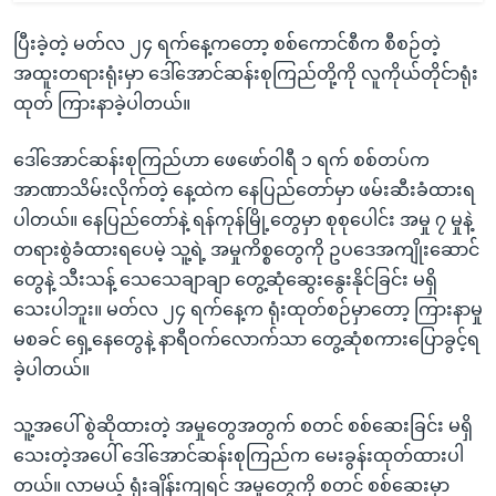
ပြီးခဲ့တဲ့ မတ်လ ၂၄ ရက်နေ့ကတော့ စစ်ကောင်စီက စီစဉ်တဲ့
အထူးတရားရုံးမှာ ဒေါ်အောင်ဆန်းစုကြည်တို့ကို လူကိုယ်တိုင်ာရုံး
ထုတ် ကြားနာခဲ့ပါတယ်။
ဒေါ်အောင်ဆန်းစုကြည်ဟာ ဖေဖော်ဝါရီ ၁ ရက် စစ်တပ်က
အာဏာသိမ်းလိုက်တဲ့ နေ့ထဲက နေပြည်တော်မှာ ဖမ်းဆီးခံထားရ
ပါတယ်။ နေပြည်တော်နဲ့ ရန်ကုန်မြို့တွေမှာ စုစုပေါင်း အမှု ၇ မှုနဲ့
တရားစွဲခံထားရပေမဲ့ သူ့ရဲ့ အမှုကိစ္စတွေကို ဥပဒေအကျိုးဆောင်
တွေနဲ့ သီးသန့် သေသေချာချာ တွေ့ဆုံဆွေးနွေးနိုင်ခြင်း မရှိ
သေးပါဘူး။ မတ်လ ၂၄ ရက်နေ့က ရုံးထုတ်စဉ်မှာတော့ ကြားနာမှု
မစခင် ရှေ့နေတွေနဲ့ နာရီဝက်လောက်သာ တွေ့ဆုံစကားပြောခွင့်ရ
ခဲ့ပါတယ်။
သူ့အပေါ် စွဲဆိုထားတဲ့ အမှုတွေအတွက် စတင် စစ်ဆေးခြင်း မရှိ
သေးတဲ့အပေါ် ဒေါ်အောင်ဆန်းစုကြည်က မေးခွန်းထုတ်ထားပါ
တယ်။ လာမယ့် ရုံးချိန်းကျရင် အမှုတွေကို စတင် စစ်ဆေးမှာ