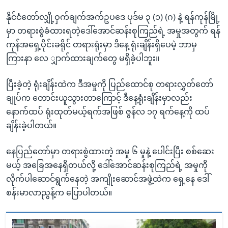
နိုင်ငံတော်လျှို့ဝှက်ချက်အက်ဥပဒေ ပုဒ်မ ၃ (၁) (ဂ) နဲ့ ရန်ကုန်မြို့
မှာ တရားစွဲခံထားရတဲ့ဒေါ်အောင်ဆန်းစုကြည်ရဲ့ အမှုအတွက် ရန်
ကုန်အရှေ့ပိုင်းခရိုင် တရားရုံးမှာ ဒီနေ့ ရုံးချိန်းရှိပေမဲ့ ဘာမှ
ကြားနာ လေ ျှာက်ထားချက်တွေ မရှိခဲ့ပါဘူး။
ပြီးခဲ့တဲ့ ရုံးချိန်းထဲက ဒီအမှုကို ပြည်ထောင်စု တရားလွှတ်တော်
ချုပ်က တောင်းယူသွားတာကြောင့် ဒီနေ့ရုံးချိန်းမှာလည်း
နောက်ထပ် ရုံးထုတ်မယ့်ရက်အဖြစ် ဇွန်လ ၁၇ ရက်နေ့ကို ထပ်
ချိန်းခဲ့ပါတယ်။
နေပြည်တော်မှာ တရားစွဲထားတဲ့ အမှု ၆ မှုနဲ့ ပေါင်းပြီး စစ်ဆေး
မယ့် အခြေအနေရှိတယ်လို့ ဒေါ်အောင်ဆန်းစုကြည်ရဲ့ အမှုကို
လိုက်ပါဆောင်ရွက်နေတဲ့ အကျိုးဆောင်အဖွဲ့ထဲက ရှေ့နေ ဒေါ်
စန်းမာလာညွန့်က ပြောပါတယ်။