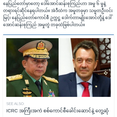
နေပြည်တော်မှာတော့ ဒေါ်အောင်ဆန်းစုကြည်ဟာ အမှု ၆ မှုနဲ့
တရားရင်ဆိုင်နေရပါတယ်။ အဲဒီထဲက အမှုတခုမှာ သမ္မတဦးဝင်း
မြင့်၊ နေပြည်တော်ကောင်စီ ဥက္ကဋ္ဌ ဒေါက်တာမျိုးအောင်တို့နဲ့ ဒေါ်
အောင်ဆန်းစုကြည် အမှုတွဲ တခုထဲဖြစ်ပါတယ်။
SEE ALSO:
ICRC အကြီးအကဲ စစ်ကောင်စီခေါင်းဆောင်နဲ့ တွေ့ဆုံ