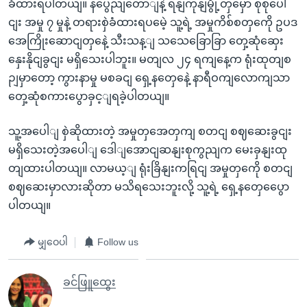
ခံထားရပါတယျ။ နပွေညျတောျနဲ့ ရနျကုနျမွို့တှမှော စုစုပေါ
ငျး အမှု ၇ မှုနဲ့ တရားစှဲခံထားရပမေဲ့ သူ့ရဲ့ အမှုကိစ်စတှကေို ဥပဒ
အေကြိုးဆောငျတှနေဲ့ သီးသန့ျ သသေခြောခြာ တှေ့ဆုံဆှေး
နှေးနိုငျခွငျး မရှိသေးပါဘူး။ မတျလ ၂၄ ရကျနေ့က ရုံးထုတျစ
ဉျမှာတော့ ကွားနာမှု မစခငျ ရှေ့နတှေနေဲ့ နာရီဝကျလောကျသာ
တှေ့ဆုံစကားပွောခှင့ျရခဲ့ပါတယျ။
သူ့အပေါျ စှဲဆိုထားတဲ့ အမှုတှအေတှကျ စတငျ စဈဆေးခွငျး
မရှိသေးတဲ့အပေါျ ဒေါျအောငျဆနျးစုကွညျက မေးခှနျးထု
တျထားပါတယျ။ လာမယ့ျ ရုံးခြိနျးကရြငျ အမှုတှကေို စတငျ
စဈဆေးမှာလားဆိုတာ မသိရသေးဘူးလို့ သူ့ရဲ့ ရှေ့နတှေပွေော
ပါတယျ။
မျှဝေပါ
Follow us
ခင်ဖြူထွေး