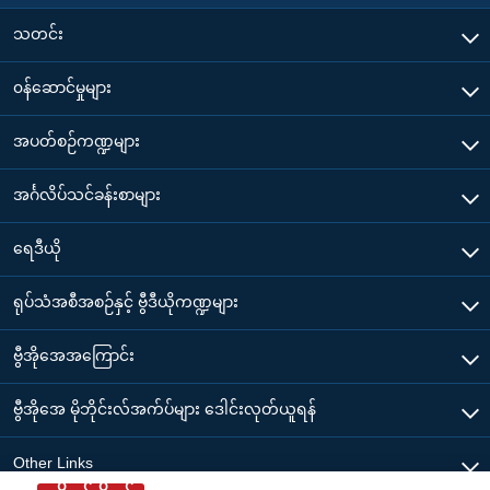
သတင်း
၀န်ဆောင်မှုများ
အပတ်စဉ်ကဏ္ဍများ
အင်္ဂလိပ်သင်ခန်းစာများ
ရေဒီယို
ရုပ်သံအစီအစဉ်နှင့် ဗွီဒီယိုကဏ္ဍများ
ဗွီအိုအေအကြောင်း
ဗွီအိုအေ မိုဘိုင်းလ်အက်ပ်များ ဒေါင်းလုတ်ယူရန်
Other Links