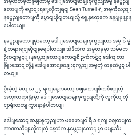
အမှုတှဲတခုထဲဖွဈတာမို့ ဒေါျအောငျဆနျးစုကွညျအမှု နပွေညျ
တောျကို ပွောငျးရှှေ့လိုကျရငျ Sean Turnell ရဲ့ အမှုကိုလညျး
နပွေညျတောျကို ပွောငျးနိုငျတယျလို့ ရှေ့နတှေကေ ခန့ျမှနျးန
ပေါတယျ။
နပွေညျတောျမှာတော့ ဒေါျအောငျဆနျးစုကွညျဟာ အမှု ၆ မှု
နဲ့ တရားရငျဆိုငျနရေပါတယျ။ အဲဒီထဲက အမှုတခုမှာ သမ်မတ
ဦးဝငျးမွင့ျ၊ နပွေညျတောျကောငျစီ ဥက်ကဋ်ဌ ဒေါကျတာ
မြိုးအောငျတို့နဲ့ ဒေါျအောငျဆနျးစုကွညျ အမှုတှဲ တခုထဲဖွဈပါ
တယျ။
ပွီးခဲ့တဲ့ မတျလ ၂၄ ရကျနေ့ကတော့ စဈကောငျစီကစီစဉျတဲ့
အထူးတရားရုံးမှာ ဒေါျအောငျဆနျးစုကွညျတို့ကို လူကိုယျတို
ငျာရုံးထုတျ ကွားနာခဲ့ပါတယျ။
ဒေါျအောငျဆနျးစုကွညျဟာ ဖဖေောျဝါရီ ၁ ရကျ စဈတပျက
အာဏာသိမျးလိုကျတဲ့ နေ့ထဲက နပွေညျတောျမှာ ဖမျးဆီး