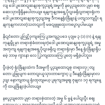
လျ ဒေါျအောငျဆနျးစုကွညျရဲ့အမှုကို နပွေညျတောျမှာ စဈ
ဆေးသှားဖို့ရှိနပေါတယျ။ ရနျကုနျအရှေ့ပိုငျးခရိုငျတရားရုံးက
ဒေါျအောငျဆနျးစုကွညျအမှု ဒီကနေ့ရုံးခြိနျးနဲ့ ပတျသကျပွီး ရ
နျကုနျကလာတဲ့သတငျးကို မခငျဖွူထှေးကပွောပွပါမယျ။
နိုငျငံတောျလြှို့ဝှကျခကြျအကျဥပဒေ ပုဒျမ ၃ (၁) (ဂ) နဲ့ ရနျ
ကုနျမွို့မှာ တရားစှဲခံထားရတဲ့ဒေါျအောငျဆနျးစုကွညျရဲ့ အမှု
အတှကျ ရနျကုနျအရှေ့ပိုငျးခရိုငျ တရားရုံးမှာ ဒီနေ့ ရုံးခြိနျးရှိပ
မေဲ့ ဘာမှ ကွားနာ လေ ြှာကျထားခကြျတှေ မရှိခဲ့ပါဘူး။
ပွီးခဲ့တဲ့ ရုံးခြိနျးထဲက ဒီအမှုကို ပွညျထောငျစု တရားလှှတျ
တောျခြုပျက တောငျးယူသှားတာကွောင့ျ ဒီနေ့ရုံးခြိနျးမှာလ
ညျး နောကျထပျ ရုံးထုတျမယ့ျရကျအဖွဈ ဇှနျလ ၁၇ ရကျနေ့
ကို ထပျခြိနျးခဲ့ပါတယျ။
နပွေညျတောျမှာ တရားစှဲထားတဲ့ အမှု ၆ မှုနဲ့ ပေါငျးပွီး စဈ
ဆေးမယ့ျ အခွအေနရှေိတယျလို့ ဒေါျအောငျဆနျးစုကွညျရဲ့