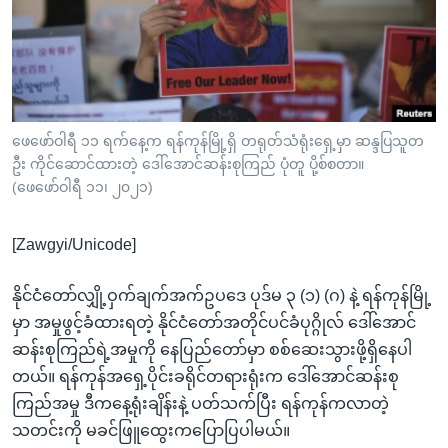
အ
သုတပဒေသာ အင်္ဂလိပ်စာ
ညွန်း
Learning English
စာမျက်နှာ
သို့
ဗွီအိုအေ လူမှုကွန်ယက်များ
ကျော်
ကြည့်
ဖေဖော်ဝါရီ ၁၁ ရက်နေ့က ရန်ကုန်မြို့ရှိ တရုတ်သံရုံးရှေ့မှာ ဆန္ဒပြသူတ
ဦး ကိုင်ဆောင်ထားတဲ့ ဒေါ်အောင်ဆန်းစုကြည် ပုံတူ ပို့စ်စတာ။
ရန်
ဘာသာစကားများ
(ဖေဖော်ဝါရီ ၁၁၊ ၂၀၂၁)
ရှာဖွေ
ရန်
[Zawgyi/Unicode]
နေရာ
သို့
နိုင်ငံတော်လျှို့ဝှက်ချက်အက်ဥပဒေ ပုဒ်မ ၃ (၁) (ဂ) နဲ့ ရန်ကုန်မြို့
ကျော်
မှာ အမှုဖွင့်ခံထားရတဲ့ နိုင်ငံတော်အတိုင်ပင်ခံပုဂ္ဂိုလ် ဒေါ်အောင်
ရန်
ဆန်းစုကြည်ရဲ့အမှုကို နေပြည်တော်မှာ စစ်ဆေးသွားဖို့ရှိနေပါ
တယ်။ ရန်ကုန်အရှေ့ပိုင်းခရိုင်တရားရုံးက ဒေါ်အောင်ဆန်းစု
ကြည်အမှု ဒီကနေ့ရုံးချိန်းနဲ့ ပတ်သက်ပြီး ရန်ကုန်ကလာတဲ့
သတင်းကို မခင်ဖြူထွေးကပြောပြပါမယ်။