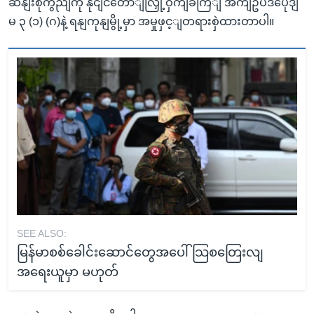
ဆနျးစုကွညျကို နိုငျငံတောျလြှို့ဝှကျခကြျ အကျဥပဒပေုဒျ
မ ၃ (၁) (ဂ)နဲ့ ရနျကုနျမွို့မှာ အမှုဖှင့ျတရားစှဲထားတာပါ။
SEE ALSO:
မြန်မာစစ်ခေါင်းဆောင်တွေအပေါ် သြစတြေးလျ
အရေးယူမှာ မဟုတ်