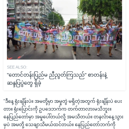
SEE ALSO:
"တောင်တန်းပြည်မ ညီညွတ်ကြသည်" စာတန်းနဲ့
ဆန္ဒပြပွဲတွေ ရှိခဲ့
"ဒီနေ့ ရုံးချိန်းပဲ။ အမတို့မှာ အမှုတွဲ မရှိတဲ့အတွက် ရုံးချိန်းပဲ ပေး
တာ။ ရုံးပြောင်းကို ဥပဒေဘက်က တက်တာလားမသိဘူး။
နေပြည်တော်မှာ အမှုပေါ်တယ်လို့ အမသိတယ်။ တနင်္လာနေ့သွား
မှပဲ အမတို့ သေချာသိမယ်ထင်တယ်။ နေပြည်တော်ဘက်ကို