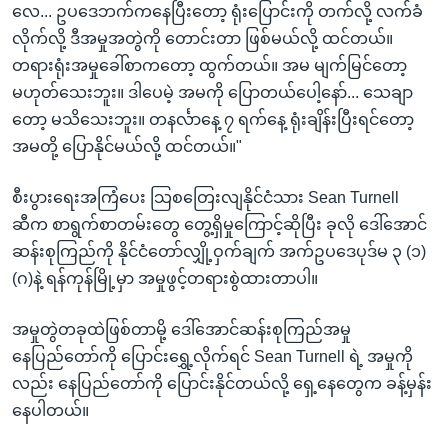
လေ... ဥပဒေဘက်ကနေပြီးတော့ ရုံးပြောင်းကို တက်လို့ လက်ခံ
လိုက်လို့ ဒီအမှုအတွဲကို တောင်းတာ ဖြစ်မယ်လို့ ထင်တယ်။
တရားရုံးအမှုခေါ်စာကတော့ ထွက်တယ်။ အမ မျက်မြင်တော့
မဟုတ်သေးဘူး။ ဒါပေမဲ့ အမကို ပြောတယ်ပေါ့နော်... သေချာ
တော့ မသိသေးဘူး။ တနင်္လာနေ့ ၇ ရက်နေ့ ရုံးချိန်းပြီးရင်တော့
အမတို့ ပြောနိုင်မယ်လို့ ထင်တယ်။"
စီးပွားရေးအကြံပေး သြစတြေးလျနိုင်ငံသား Sean Turnell
ဆီက စာရွက်စာတမ်းတွေ တွေ့ရှိမှုကြောင့်ဆိုပြီး ခုလို ဒေါ်အောင်
ဆန်းစုကြည်ကို နိုင်ငံတော်လျှို့ဝှက်ချက် အက်ဥပဒေပုဒ်မ ၃ (၁)
(ဂ)နဲ့ ရန်ကုန်မြို့မှာ အမှုဖွင့်တရားစွဲထားတာပါ။
အမှုတွဲတခုထဲဖြစ်တာမို့ ဒေါ်အောင်ဆန်းစုကြည်အမှု
နေပြည်တော်ကို ပြောင်းရွှေ့လိုက်ရင် Sean Turnell ရဲ့ အမှုကို
လည်း နေပြည်တော်ကို ပြောင်းနိုင်တယ်လို့ ရှေ့နေတွေက ခန့်မှန်း
နေပါတယ်။