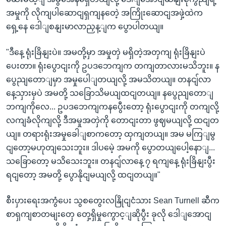
အမှုကို လိုကျပါဆောငျရှကျနတေဲ့ အကြိုးဆောငျအဖှဲ့ထဲက
ရှေ့နေ ဒေါျစနျးမာလာညှန့ျက ပွောပါတယျ။
"ဒီနေ့ ရုံးခြိနျးပဲ။ အမတို့မှာ အမှုတှဲ မရှိတဲ့အတှကျ ရုံးခြိနျးပဲ
ပေးတာ။ ရုံးပွောငျးကို ဥပဒဘေကျက တကျတာလားမသိဘူး။ န
ပွေညျတောျမှာ အမှုပေါျတယျလို့ အမသိတယျ။ တနငျ်လာ
နေ့သှားမှပဲ အမတို့ သခြောသိမယျထငျတယျ။ နပွေညျတောျ
ဘကျကိုလေ... ဥပဒဘေကျကနပွေီးတော့ ရုံးပွောငျးကို တကျလို့
လကျခံလိုကျလို့ ဒီအမှုအတှဲကို တောငျးတာ ဖွဈမယျလို့ ထငျတ
ယျ။ တရားရုံးအမှုခေါျစာကတော့ ထှကျတယျ။ အမ မကြျမွ
ငျတော့မဟုတျသေးဘူး။ ဒါပမေဲ့ အမကို ပွောတယျပေါ့နောျ...
သခြောတော့ မသိသေးဘူး။ တနငျ်လာနေ့ ၇ ရကျနေ့ ရုံးခြိနျးပွီး
ရငျတော့ အမတို့ ပွောနိုငျမယျလို့ ထငျတယျ။"
စီးပှားရေးအကွံပေး သွစတွေးလနြိုငျငံသား Sean Turnell ဆီက
စာရှကျစာတမျးတှေ တှေ့ရှိမှုကွောင့ျဆိုပွီး ခုလို ဒေါျအောငျ