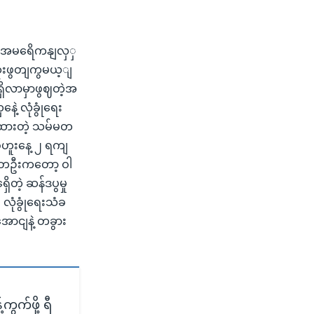
ေ့ အမရေိကနျလှှ
ဆုံးဖွတျကွမယ့ျ
ှိလာမှာဖွဈတဲ့အ
ဲ့ လုံခွုံရေး
ျထားတဲ့ သမ်မတ
ဓဟူးနေ့ ၂ ရကျ
သူတဦးကတော့ ဝါ
တဲ့ ဆန်ဒပွမှု
 လုံခွုံရေးသံခ
ာငျနဲ့ တခွား
ွက်ဖို့ ရီ