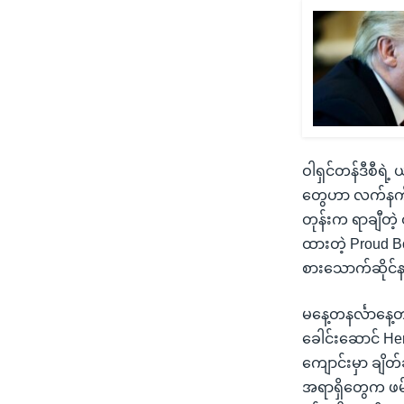
ဝါရှင်တန်ဒီစီရဲ
တွေဟာ လက်နက်တွ
တုန်းက ရာချီတဲ
ထားတဲ့ Proud Bo
စားသောက်ဆိုင်နား
မနေ့တနင်္လာနေ့တ
ခေါင်းဆောင် Henr
ကျောင်းမှာ ချိတ်ဆ
အရာရှိတွေက ဖမ်