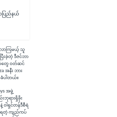
ယာပြည်နယ်
က်လာကြမယ့် သူ
းခဲ့တဲ့ ဒီဇင်ဘာ
ပ်တွေ ဝတ်ဆင်
aza အနီး ဘား
စ်ခဲံပါတယ်။
s အဖွဲ့
းဘုရားရှိခိုး
့ ဝါရှင်တန်ဒီစီရဲ
ု့ရတဲ့ ကျည်ကပ်