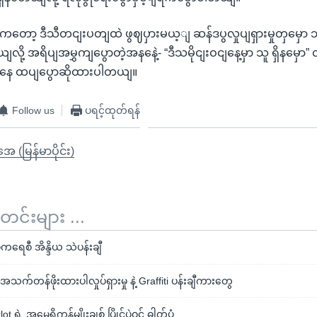
ာ့ ဒီသီတငျးပတျထဲ ဖွဈပှားမယ့ျ ဆန်ဒပွလှုပျရှားမှုတှမှော သူ
ျလို့ အရိပျအမွှကျပွောတဲ့အနနေဲ့- “ဒီသမိုငျးဝငျနေ့မှာ သူ ရှိနမှော” လ
ကနေ ထပျပွောဆိုထားပါတယျ။
Follow us
ပရင့်ထုတ်ရန်
ုအေ (မြန်မာပိုင်း)
်းများ ...
ကရေစီ အိန္ဒိယ သဲပန်းချီ
သက်တန်ဖိုးထားပါလှုပ်ရှားမှု နဲ့ Graffiti ပန်းချီကားတွေ
 ရဲ့ အမေရိကန်မျိုးချစ် ပြိုင်ပွဲဝင် ဓါတ်ပုံ