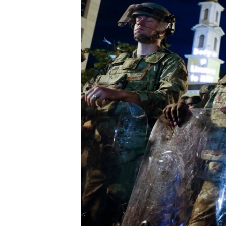
သုတပဒေသာ အင်္ဂလိပ်စာ
အ
ညွန်း
စာမျက်နှာ
သို့
ကျော်
ကြည့်
ရန်
ရှာဖွေ
ရန်
နေရာ
သို့
ကျော်
ရန်