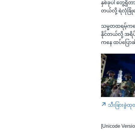
နှစ်ခုပါ တွေ့ရှိ
တယ်လို့ ရဲလုံခြ
သမ္မတထရမ့်ကတော့
နိုင်တယ်လို့ အရိပ
ကနေ ထပ်ပြောဆ
သီးခြားခွဲထု
[Unicode Versio