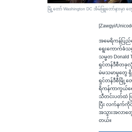
မြို့တော် Washington DC အိမ်ဖြူတော်နားမှာ တွ
[Zawgyi/Unicod
အမေရိကန်ပြည်ထော
ရွေးကောက်ခံသမ္မ
သမ္မတ Donald Tr
ရှင်တန်ဒီစီတခုလု
မဲမသမာမှုတွေ ရ
ရှင်တန်ဒီစီမြို့
ရိကန်ကာကွယ်ရေး
သီတင်းပတ်ထဲ ဖြစ်ပ
ပြီး လက်နက်ကို
အသွားအလာတွေ မပ
တယ်။