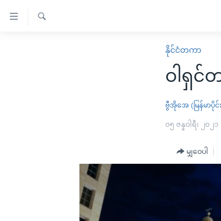
သုံး
ရ
ရှာဖွေ
လွယ်ကူ
မူလစာမျက်နှာ
နိုင်ငံတကာ
ရ
စေ
မြန်မာ
လာ
ဝါရှင်တန
သည့်
ဒ်
ကမ္ဘာ့သတင်းများ
Link
ဗွီဒီယို
နိုင်ငံတကာ
ဗွီအိုအေ (မြန်မာပိုင်
များ
သတင်းလွတ်လပ်ခွင့်
အမေရိကန်
၀၅ ဇန္နဝါရီ၊ ၂၀၂၁
ပင်မ
ရပ်ဝန်းတခု လမ်းတခု အလွန်
တရုတ်
အကြောင်းအရာ
အင်္ဂလိပ်စာလေ့လာမယ်
မျှဝေပါ
အစ္စရေး-ပါလက်စတိုင်း
သို့
အပတ်စဉ်ကဏ္ဍများ
အမေရိကန်သုံးအီဒီယံ
ကျော်
ကြည့်
ရေဒီယိုနှင့်ရုပ်သံ အချက်အလက်များ
မကြေးမုံရဲ့ အင်္ဂလိပ်စာ
ရေဒီယို
ရန်
ရေဒီယို/တီဗွီအစီအစဉ်
ရုပ်ရှင်ထဲက အင်္ဂလိပ်စာ
တီဗွီ
ပင်မ