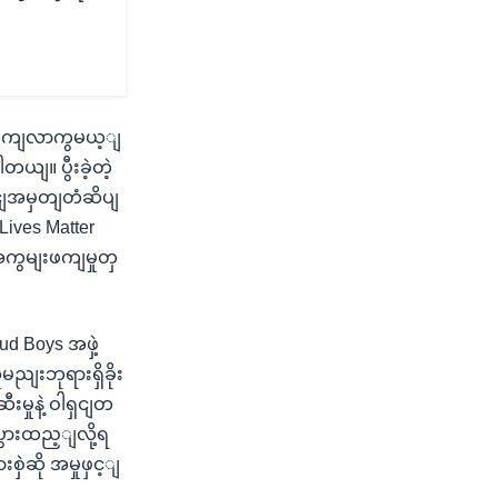
 ခြီတကျလာကွမယ့ျ
ျ။ ပွီးခဲ့တဲ့
ငျအမှတျတံဆိပျ
ives Matter
 အကွမျးဖကျမှုတှ
d Boys အဖှဲ့
မညျးဘုရားရှိခိုး
းမှုနဲ့ ဝါရှငျတ
ပွားထည့ျလို့ရ
ှဲဆို အမှုဖှင့ျ