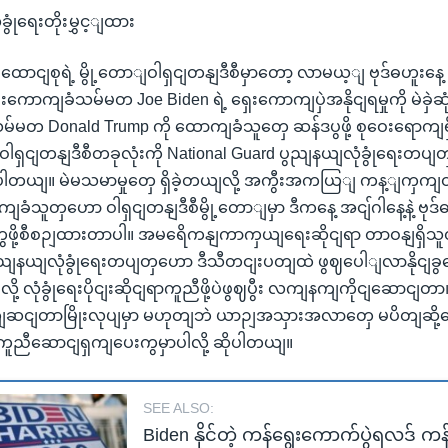
ံခွုံရေးတိုးမွှင့ျထား
ောငျစုရဲ့ မွို့တောျဝါရှငျတနျဒီစီမှာတော့ လာမယ့ျ ဗုဒ်ဓဟူးန
ကောကျခံသမ်မတ Joe Biden ရဲ့ ရှေးကောကျပှဲအနိုငျရမှုကို မဲခှဲ
်မတ Donald Trump ကို ထောကျခံသူတှေ ဆန်ဒပွဖို့ စုဝေးရောကျရ
ါရှငျတနျဒီစီတခုလုံးကို National Guard ပွညျနယျလုံခွုံရေးတပျတှနေ
ားပါတယျ။ မဲမသမာမှုတှေ ရှိခဲ့တယျလို့ အကွီးအကယြျ ကန့ျကှက
ခံသူတှဟော ဝါရှငျတနျဒီစီမွို့တောျမှာ ဒီကနေ့ အငျ်ဂါနေ့နဲ့ ဗုဒ်
ွဖို့စီစဉျထားတာပါ။ အမရေိကနျကာကှယျရေးဆိုငျရာ တာဝနျရှိ
ပွညျနယျလုံခွုံရေးတပျတှဟော ဒီသီတငျးပတျထဲ ဖွဈပေါျလာနိုငျခွရှေိ
ု့ လုံခွုံရေးပိုငျးဆိုငျရာကူညီဖို့ပဲဖွဈပွီး လကျနကျကိုငျဆောငျတာ၊
ငျတာမြိုးလုပျမှာ မဟုတျဘဲ ယာဉျအသှားအလာတှေ မပိတျဆို့အေ
ကူညီဆောငျရှကျပေးကွမှာပါလို့ ဆိုပါတယျ။
SEE ALSO:
Biden နိုင်တဲ့ ကန်ရွေးကောက်ပွဲရလဒ် ကန့်က