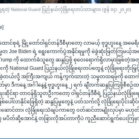
ေ့ရတဲ့ National Guard ပြည်နယ်လုံခြုံရေးတပ်သားများ။ (ဇွန် ၀၄၊ ၂၀၂၀)
e]
င်စုရဲ့ မြို့တော်ဝါရှင်တန်ဒီစီမှာတော့ လာမယ့် ဗုဒ္ဓဟူးနေ့ အမေရ
တ Joe Biden ရဲ့ ရွေးကောက်ပွဲအနိုင်ရမှုကို မဲခွဲဆုံးဖြတ်ကြမယ့်အ
ump ကို ထောက်ခံသူတွေ ဆန္ဒပြဖို့ စုဝေးရောက်ရှိလာမှာဖြစ်တဲ့အတွ
ံးကို National Guard ပြည်နယ်လုံခြုံရေးတပ်တွေနဲ့ လုံခြုံရေးတိုးမ
ှိခဲ့တယ်လို့ အကြီးအကျယ် ကန့်ကွက်ထားတဲ့ သမ္မတထရမ့်ကို ထော
တော်မှာ ဒီကနေ့ အင်္ဂါနေ့နဲ့ ဗုဒ္ဓဟူးနေ့ ၂ ရက် ချီတက်ဆန္ဒပြကြဖို့စီ
ဆိုင်ရာ တာဝန်ရှိသူတဦးကတော့ ဝါရှင်တန်ဒီစီရဲ့ ပြည်နယ်လုံခြုံ
ေါ်လာနိုင်ခြေရှိတဲ့ ဆန္ဒပြမှုတွေနဲ့ ပတ်သက်လို့ လုံခြုံရေးပိုင်းဆိုင်
င်ဆောင်တာ၊ လုံခြုံရေးသံချပ်ကာတွေ ဝတ်ဆင်တာမျိုးလုပ်မှာ မဟုတ
ိတ်ဆို့အောင်နဲ့ တခြားလိုအပ်တာကိုပဲ ကူညီဆောင်ရွက်ပေးကြမှာပါ