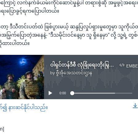
တာကြောင့် လက်နက်ခဲယမ်းကိုင်ဆောင်မှုနဲ့ပါ တရားစွဲဆို အမှုဖွင့်အရေးယူ
ုံရေးပြောခွင့်ရကပြောပါတယ်။
 ဒီသီတင်းပတ်ထဲ ဖြစ်ပွားမယ့် ဆန္ဒပြလှုပ်ရှားမှုတွေမှာ သူကိုယ်တိုင
်အမြွက်ပြောတဲ့အနေနဲ့- “ဒီသမိုင်းဝင်နေ့မှာ သူ ရှိနေမှာ” လို့ သူ့ရဲ့ တ
ိုထားပါတယ်။
ဝါရှင်တန်ဒီစီ လုံခြုံရေးတိုးမြှင့်ထား
EMBE
by
ဗွီအိုအေသတင်းဌာန
No media source currently available
0:00
တ်၍ နားဆင်နိုင်ပါသည်။
EMBED
n]