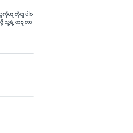
ကိုယျတိုငျ ပါဝ
ို့ သူ့ရဲ့ တှဈတာ