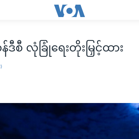
်ဒီစီ လုံခြုံရေးတိုးမြှင့်ထား
း)