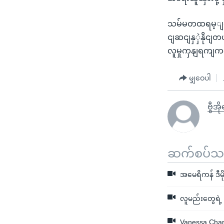
သမ်မတထရမ့ျကတေ
ငျဆငျနှှဲနိုငျတယ
လူမှုကှနျရကျ
မျှဝေပါ
ဗွီအိ
ဆက်စပ်သတင
အမေရိကန် ဒီမို
လူမည်းတွေရဲ့ အ
Vanessa Charlot