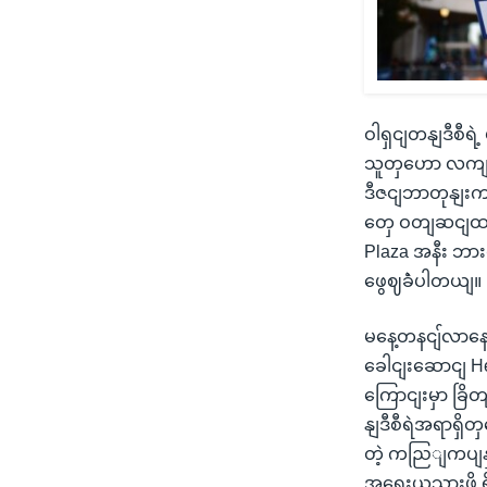
ဝါရှငျတနျဒီစီရ
သူတှဟော လကျနက
ဒီဇငျဘာတုနျးက
တှေ ဝတျဆငျထားတ
Plaza အနီး ဘားစ
ဖွေဈခဲံပါတယျ။
မနေ့တနငျ်လာနေ့
ခေါငျးဆောငျ Hen
ကြောငျးမှာ ခြိတျ
နျဒီစီရဲအရာရှိ
တဲ့ ကညြျကပျနှဈ
အရေးယူသှားဖို့ 