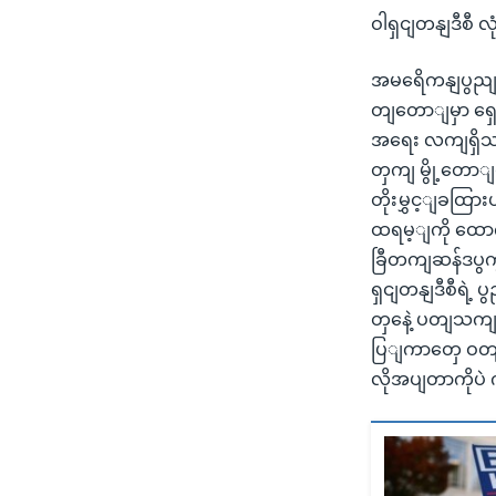
ဝါရှငျတနျဒီစီ လု
အမရေိကနျပွညျထ
တျတောျမှာ ရှေး
အရေး လကျရှိသမ
တှကျ မွို့တောျဝ
တိုးမွှင့ျခထြ
ထရမ့ျကို ထောကျ
ခြီတကျဆန်ဒပွက
ရှငျတနျဒီစီရဲ့ 
တှနေဲ့ ပတျသကျလိ
ပြျကာတှေ ဝတျဆ
လိုအပျတာကိုပဲ 