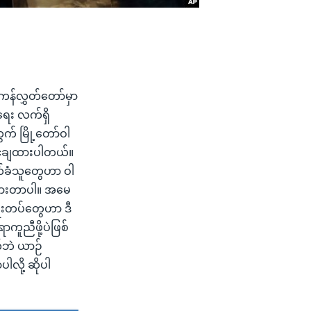
ိကန်လွှတ်တော်မှာ
ရေး လက်ရှိ
က် မြို့တော်ဝါ
ြှင့်ချထားပါတယ်။
က်ခံသူတွေဟာ ဝါ
စဉ်ထားတာပါ။ အမေ
ရေးတပ်တွေဟာ ဒီ
ရာကူညီဖို့ပဲဖြစ်
်ဘဲ ယာဉ်
လို့ ဆိုပါ