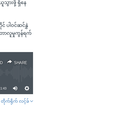
သွားဖို့ ရှိနေ
် ပါဝင်ဆင်နွှဲ
ွစ်တာလူမှုကွန်ရက်
D
SHARE
1:43
တိုက်ရိုက် လင့်ခ်
SHARE