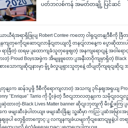
ပတ်ဘလစ်ကန် အမတ်တချို့ ပြင်ဆင်
ဲ့ ယာယီရဲအရာရှိခြုပျ Robert Contee ကတော့ ဝါရှငျတနျဒီစီကို
ျတှကေိုငျဆောငျလာနိုငျတယျလို့ တနငျ်လာနေ့က ပွောဆိုထားပါတယ
 ရာခြီတဲ့ ထရမ့ျထောကျခံသူတှဖွေဈတဲ့ အနကျရောငျနဲ့ အဝါရော
ဲ့ Proud Boysအဖှဲ့က အိမျဖွူတောျအနီးတဝိုကျမှာရှိတဲ့ Black L
ားသောကျဆိုငျနားမှာ မွို့ခံလှုပျရှားသူတှနေဲ့ ထိပျတိုကျရငျဆိုငျ
တုနျးက ဆန်ဒပွဖို့ ဒီစီကိုရောကျလာတဲ့ အသကျ ၃၆နှဈအရှယျ Prou
ry "Enrique" Tarrio ကို ပွီးခဲ့တဲ့ ဒီဇငျဘာလတုနျးက သမိုငျးဝငျလူ
ဆှဲထားတဲ့-Black Lives Matter banner ဆိုငျးဘုတျကို မီးရှို့ဖကြျဆီ
တှကေ ဖမျးဆီးခဲ့ပါတယျ။ ဖမျးဆီးခြိနျ သူ့ဆီမှာ ကညြျဆံအမြားအ
ခုပါ တှေ့ရှိတာကွောင့ျ လကျနကျခဲယမျးကိုငျဆောငျမှုနဲ့ပါ တရားစ
ရှိနတေယျလို့ ရဲလုံခွုံရေးပွောခှင့ျရကပွောပါတယျ။