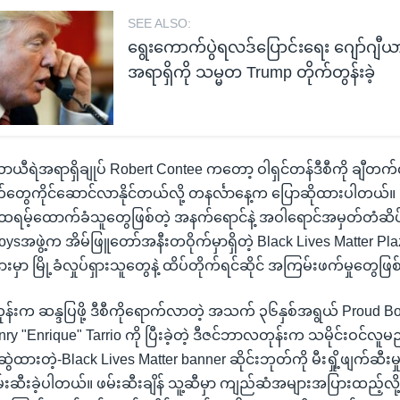
SEE ALSO:
ရွေးကောက်ပွဲရလဒ်ပြောင်းရေး ဂျော်ဂျီ
အရာရှိကို သမ္မတ Trump တိုက်တွန်းခဲ့
့ ယာယီရဲအရာရှိချုပ် Robert Contee ကတော့ ဝါရှင်တန်ဒီစီကို ချီတ
ေကိုင်ဆောင်လာနိုင်တယ်လို့ တနင်္လာနေ့က ပြောဆိုထားပါတယ်။ ပြီ
့ ထရမ့်ထောက်ခံသူတွေဖြစ်တဲ့ အနက်ရောင်နဲ့ အဝါရောင်အမှတ်တံဆိ
ysအဖွဲ့က အိမ်ဖြူတော်အနီးတဝိုက်မှာရှိတဲ့ Black Lives Matter Pl
မှာ မြို့ခံလှုပ်ရှားသူတွေနဲ့ ထိပ်တိုက်ရင်ဆိုင် အကြမ်းဖက်မှုတွေဖြ
ုန်းက ဆန္ဒပြဖို့ ဒီစီကိုရောက်လာတဲ့ အသက် ၃၆နှစ်အရွယ် Proud Boy
y "Enrique" Tarrio ကို ပြီးခဲ့တဲ့ ဒီဇင်ဘာလတုန်းက သမိုင်းဝင်လူမည်
ွဲထားတဲ့-Black Lives Matter banner ဆိုင်းဘုတ်ကို မီးရှို့ဖျက်ဆီးမှုနဲ
းဆီးခဲ့ပါတယ်။ ဖမ်းဆီးချိန် သူ့ဆီမှာ ကျည်ဆံအများအပြားထည့်လိ