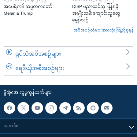
အမေရိကန် သမ္မတကတော်
DISP ပညာသင်ဆု ပြန်ရဖို့
Melania Trump
အမျိုးသမီးကျောင်းသူတွေ
မျှော်လင့်
အစီအစဉ်တွဲများအားလုံးကြည့်ရှုရန်
ရုပ်သံအစီအစဉ်များ
ရေဒီယိုအစီအစဉ်များ
ဗွီအိုအေ လူမှုကွန်ယက်များ
သတင်း