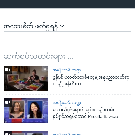
အသေးစိတ် ဖတ်ရှုရန်
ဆက်စပ်သတင်းများ ...
အမျိုးသမီးကဏ္ဍ
စွန့်ပစ် ပလတ်စတစ်တွေနဲ့ အနုပညာလက်ရာ
တချို့ ဖန်တီးသူ
အမျိုးသမီးကဏ္ဍ
ဟောလိဝုဒ်ရောက် ချင်းအမျိုးသမီး
ရုပ်ရှင်သရုပ်ဆောင် Priscilla Bawicia