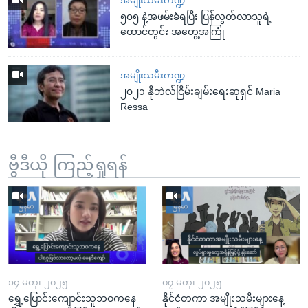
အမျိုးသမီးကဏ္ဍ
၅၀၅ နဲ့အဖမ်းခံရပြီး ပြန်လွတ်လာသူရဲ့
ထောင်တွင်း အတွေ့အကြုံ
အမျိုးသမီးကဏ္ဍ
၂၀၂၁ နိုဘဲလ်ငြိမ်းချမ်းရေးဆုရှင် Maria
Ressa
ဗွီဒီယို ကြည့်ရှုရန်
၁၄ မတ္၊ ၂၀၂၅
၀၇ မတ္၊ ၂၀၂၅
ရွှေ့ပြောင်းကျောင်းသူဘဝကနေ
နိုင်ငံတကာ အမျိုးသမီးများနေ့