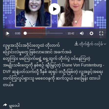
အ
သုတပဒေသာ အင်္ဂလိပ်စာ
ညွန်း
Learning English
No media source currently available
စာမျက်နှာ
သို့
ဗွီအိုအေ လူမှုကွန်ယက်များ
ကျော်
0:00
10:42
ကြည့်
ရန်
တိုက်ရိုက် လင့်ခ်
ဘာသာစကားများ
လူမှုအသိုင်းအဝိုင်းတွေထဲ တိုးတက်
ရှာဖွေ
ပြောင်းလဲမှုတွေ ဖြစ်လာအောင် အခက်အခဲ
ရန်
တွေကြား မကြောက်မရွံ့ ရှေ့ထွက် တိုက်ပွဲ ဝင်နေကြတဲ့
နေရာ
အမျိုးသမီးတွေကို နှစ်စဉ် ချီးမြှင့်တဲ့ Diane Von Furstenburg -
သို့
DVF ဆုနဲ့ပတ်သက်လို့ ဒီနှစ် ဆုရှင် တဦးဖြစ်တဲ့ လူ့အခွင့်အရေး
ကျော်
တက်ကြွလှုပ်ရှားသူ မဝေေ၀နုကို ဆက်သွယ် မေးမြန်း ထားပါ
ရန်
တယ်။
မျှဝေပါ