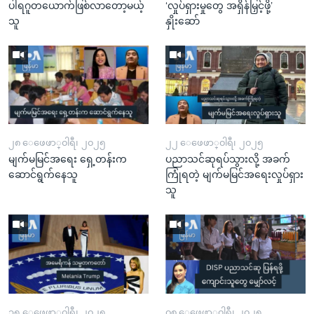
ပါရဂူတယောက်ဖြစ်လာတော့မယ့်
‘လှုပ်ရှားမှုတွေ အရှိန်မြှင့်ဖို့’
သူ
နှိုးဆော်
၂၈ ေဖေဖာ္၀ါရီ၊ ၂၀၂၅
၂၂ ေဖေဖာ္၀ါရီ၊ ၂၀၂၅
မျက်မမြင်အရေး ရှေ့တန်းက
ပညာသင်ဆုရပ်သွားလို့ အခက်
ဆောင်ရွက်နေသူ
ကြုံရတဲ့ မျက်မမြင်အရေးလှုပ်ရှား
သူ​​​​​​​
၁၅ ေဖေဖာ္၀ါရီ၊ ၂၀၂၅
၀၈ ေဖေဖာ္၀ါရီ၊ ၂၀၂၅