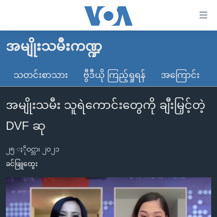
သုံး
ရ
လွယ်ကူ
အမျိုးသမီးကဏ္ဍ
မူလစာမျက်နှာ
စေ
မြန်မာ
သတင်းစာသား
ဗွီဒီယို ကြည့်ရှုရန်
အကြောင်း
သည့်
ကမ္ဘာ့သတင်းများ
Link
အမျိုးသမီး သူရဲကောင်းတွေကို ချီးမြှင့်တဲ့
ဗွီဒီယို
နိုင်ငံတကာ
များ
သတင်းလွတ်လပ်ခွင့်
အမေရိကန်
DVF ဆု
ပင်မ
ရပ်ဝန်းတခု လမ်းတခု အလွန်
တရုတ်
အကြောင်းအရာ
၂၅ ႏိုဝင္ဘာ၊ ၂၀၂၁
သို့
အင်္ဂလိပ်စာလေ့လာမယ်
အစ္စရေး-ပါလက်စတိုင်း
ခင်ဖြူထွေး
ကျော်
အပတ်စဉ်ကဏ္ဍများ
အမေရိကန်သုံးအီဒီယံ
ကြည့်
ရေဒီယိုနှင့်ရုပ်သံ အချက်အလက်များ
မကြေးမုံရဲ့ အင်္ဂလိပ်စာ
ရေဒီယို
ရန်
ပင်မ
ရေဒီယို/တီဗွီအစီအစဉ်
ရုပ်ရှင်ထဲက အင်္ဂလိပ်စာ
တီဗွီ