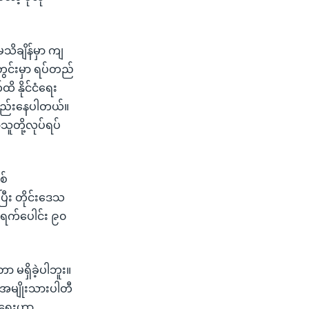
ိချိန်မှာ ကျ
ွင်းမှာ ရပ်တည်
 နိုင်ငံရေး
နည်းနေပါတယ်။
သူတို့လုပ်ရပ်
စ်
ြီး တိုင်းဒေသ
 ရက်ပေါင်း ၉၀
ာ မရှိခဲ့ပါဘူး။
အမျိုးသားပါတီ
ငံရေးဟာ