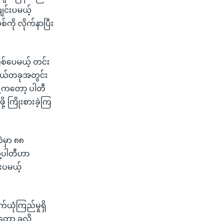
ျင်းပမယ့်
ကို လိုက်နာပြီး
စ်ပေမယ့် တင်း
်နယ်တခုအတွင်း
ူ့ကတော့ ပါတီ
့ ကြိုးစားခဲ့ကြ
ဲမှာ ၈၈
ူ့ပါတီဟာ
းပမယ့်
ယုံကြည်မှုရှိ
ော့ ခုလို