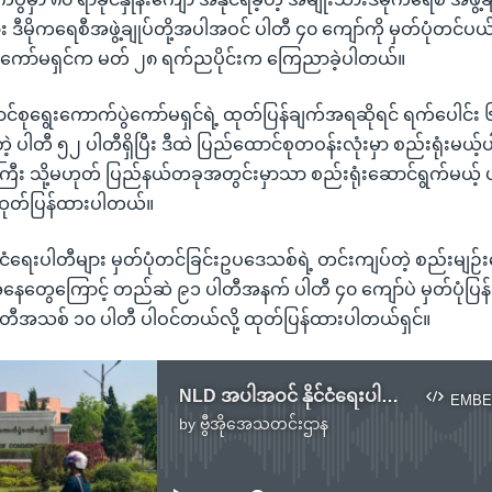
ား ဒီမိုကရေစီအဖွဲ့ချုပ်တို့အပါအဝင် ပါတီ ၄၀ ကျော်ကို မှတ်ပုံတင်
ပွဲကော်မရှင်က မတ် ၂၈ ရက်ညပိုင်းက ကြေညာခဲ့ပါတယ်။
င်စုရွေးကောက်ပွဲကော်မရှင်ရဲ့ ထုတ်ပြန်ချက်အရဆိုရင် ရက်ပေါင်း 
့ ပါတီ ၅၂ ပါတီရှိပြီး ဒီထဲ ပြည်ထောင်စုတဝန်းလုံးမှာ စည်းရုံးမယ
ေသကြီး သို့မဟုတ် ပြည်နယ်တခုအတွင်းမှာသာ စည်းရုံးဆောင်ရွက်မယ့
 ထုတ်ပြန်ထားပါတယ်။
င်ငံရေးပါတီများ မှတ်ပုံတင်ခြင်းဥပဒေသစ်ရဲ့ တင်းကျပ်တဲ့ စည်းမျဉ်း
နေတွေကြောင့် တည်ဆဲ ၉၁ ပါတီအနက် ပါတီ ၄၀ ကျော်ပဲ မှတ်ပုံပြန်တင်
ါတီအသစ် ၁၀ ပါတီ ပါဝင်တယ်လို့ ထုတ်ပြန်ထားပါတယ်ရှင်။
NLD အပါအဝင် နိုင်ငံရေးပါတီ ၄၀ စစ်ကောင်စီဖျက်သိမ်း
EMBE
by
ဗွီအိုအေသတင်းဌာန
No media source currently available