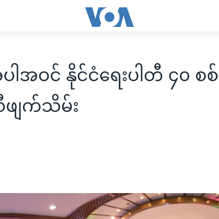
ါအဝင် နိုင်ငံရေးပါတီ ၄၀ စစ်
ီဖျက်သိမ်း