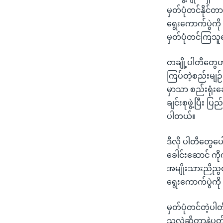
မှတ်ပုံတင်နိုင
ရွေးကောက်ပွဲကို
မှတ်ပုံတင်ကြသ
တချို့ပါတီတွေဟ
ကြပ်တဲ့စည်းမျဉ
မှာသာ စည်းရုံး
ချင်းစုဖွဲ့ပြီး
ပါတယ်။
ဒီလို‌ ပါတီတွေပ
ခေါင်းဆောင် က
အမျိုးသားညီညွတ
ရွေးကောက်ပွဲကို 
မှတ်ပုံတင်တဲ့ပ
သလဲဆိုတာနဲ့ပတ်