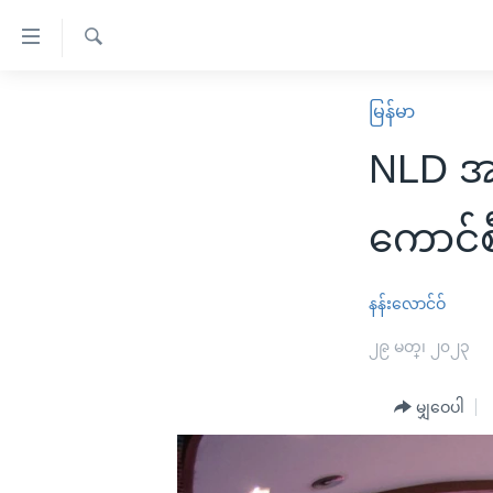
သုံး
ရ
ရှာဖွေ
လွယ်ကူ
မူလစာမျက်နှာ
မြန်မာ
ရ
စေ
မြန်မာ
လာ
NLD အပ
သည့်
ဒ်
ကမ္ဘာ့သတင်းများ
Link
ဗွီဒီယို
နိုင်ငံတကာ
ကောင်စ
များ
သတင်းလွတ်လပ်ခွင့်
အမေရိကန်
ပင်မ
ရပ်ဝန်းတခု လမ်းတခု အလွန်
တရုတ်
နန်းလောင်ဝ်
အကြောင်းအရာ
အင်္ဂလိပ်စာလေ့လာမယ်
အစ္စရေး-ပါလက်စတိုင်း
၂၉ မတ္၊ ၂၀၂၃
သို့
အပတ်စဉ်ကဏ္ဍများ
အမေရိကန်သုံးအီဒီယံ
ကျော်
မျှဝေပါ
ကြည့်
ရေဒီယိုနှင့်ရုပ်သံ အချက်အလက်များ
မကြေးမုံရဲ့ အင်္ဂလိပ်စာ
ရေဒီယို
ရန်
ရေဒီယို/တီဗွီအစီအစဉ်
ရုပ်ရှင်ထဲက အင်္ဂလိပ်စာ
တီဗွီ
ပင်မ