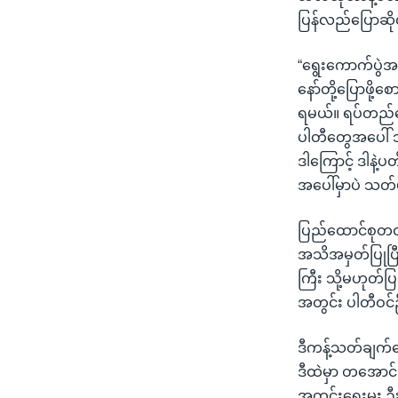
ပြန်လည်ပြောဆ
“ရွေးကောက်ပွဲအ
နော်တို့ပြောဖိ
ရမယ်။ ရပ်တည်ရေ
ပါတီတွေအပေါ်
ဒါကြောင့် ဒါနဲ့
အပေါ်မှာပဲ သတ်
ပြည်ထောင်စုတဝန်
အသိအမှတ်ပြုပြီ
ကြီး သို့မဟုတ်
အတွင်း ပါတီဝင
ဒီကန့်သတ်ချက်တွ
ဒီထဲမှာ တအောင
အတွင်းရေးမှူး 