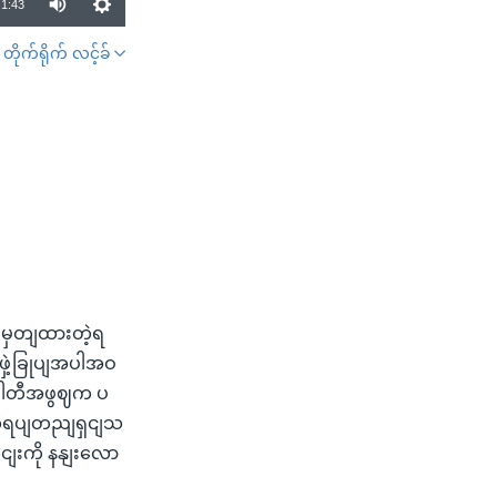
1:43
တိုက်ရိုက် လင့်ခ်
SHARE
တျမှတျထားတဲ့ရ
ဖှဲ့ခြုပျအပါအဝ
းပါတီအဖွဈက ပ
ါတီရပျတညျရှငျသ
ငျးကို နနျးလော