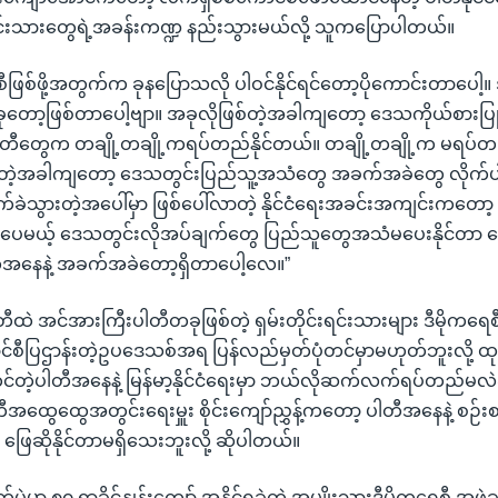
ရင်းသားတွေရဲ့အခန်းကဏ္ဍ နည်းသွားမယ်လို့ သူကပြောပါတယ်။
ေစီဖြစ်ဖို့အတွက်က ခုနပြောသလို ပါဝင်နိုင်ရင်တော့ပိုကောင်းတာပေါ့။ 
တော့ဖြစ်တာပေါ့ဗျာ။ အခုလိုဖြစ်တဲ့အခါကျတော့ ဒေသကိုယ်စားပြုတ
ပါတီတွေက တချို့တချို့ကရပ်တည်နိုင်တယ်။ တချို့တချို့က မရပ်တည်
့အခါကျတော့ ဒေသတွင်းပြည်သူ့အသံတွေ အခက်အခဲတွေ လိုက်ပါဆောင
က်ခဲသွားတဲ့အပေါ်မှာ ဖြစ်ပေါ်လာတဲ့ နိုင်ငံရေးအခင်းအကျင်းကတော
ပေမယ့် ဒေသတွင်းလိုအပ်ချက်တွေ ပြည်သူတွေအသံမပေးနိုင်တာ သ
ွေအနေနဲ့ အခက်အခဲတော့ရှိတာပေါ့လေ။”
တီထဲ အင်အားကြီးပါတီတခုဖြစ်တဲ့ ရှမ်းတိုင်းရင်းသားများ ဒီမိုကရေစီအ
စီပြဌာန်းတဲ့ဥပဒေသစ်အရ ပြန်လည်မှတ်ပုံတင်မှာမဟုတ်ဘူးလို့ ထ
င်တဲ့ပါတီအနေနဲ့ မြန်မာ့နိုင်ငံရေးမှာ ဘယ်လိုဆက်လက်ရပ်တည်မလဲဆ
ီအထွေထွေအတွင်းရေးမှူး စိုင်းကျော်ညွှန့်ကတော့ ပါတီအနေနဲ့ စဉ်
 ဖြေဆိုနိုင်တာမရှိသေးဘူးလို့ ဆိုပါတယ်။
မှာ ၈၀ ရာခိုင်နှုန်းကျော် အနိုင်ရခဲ့တဲ့ အမျိုးသားဒီမိုကရေစီ အဖွဲ့ချ