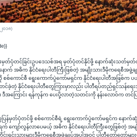
 ၂၀၁၈)
de}}
ျားမှတ်ပုံတင်ခြင်းဥပဒေသစ်အရ မှတ်ပုံတင်နိုင်ဖို့ နောက်ဆုံးသတ်မှ
ောက် အဓိက နိုင်ငံရေးပါတီကြီးဖြစ်တဲ့ အမျိုးသားဒီမိုကရေစီအဖွဲ့
ို စစ်ကောင်စီ ရွေးကောက်ပွဲကော်မရှင်က နိုင်ငံရေးပါတီအဖြစ်က ပ
်တင်ခဲ့တဲ့ နိုင်ငံရေးပါတီတွေကြားမှာလည်း ပါတီရပ်တည်ရှင်သန်ရေးအတ
 ဒီအကြောင်း ရန်ကုန်က ပေးပို့လာတဲ့သတင်းကို နန်းလောဝ်က တင်
ွေပြန်မှတ်ပုံတင်ဖို့ စစ်ကောင်စီရဲ့ ရွေးကောက်ပွဲကော်မရှင်က နောက်
် ကျော်လွန်လာပေမယ့် အဓိက နိုင်ငံရေးပါတီကြီးတွေဖြစ်တဲ့ အမျ
ှမ်းတိုင်းရင်းသားများဒီမိုကရေစီအဖွဲ့ချုပ်အပါအဝင် ပါတီတော်တော်မျာ