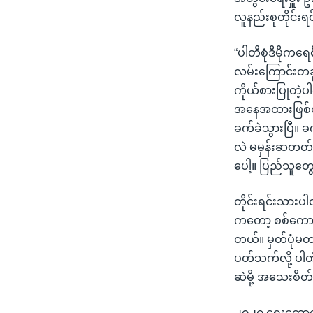
လူနည်းစုတိုင်း
“ပါတီစုံဒီမိုကရ
လမ်းကြောင်းတခု
ကိုယ်စားပြုတဲ့
အနေအထားဖြစ်တဲ
ခက်ခဲသွားပြီ။ ခ
လဲ မမှန်းဆတတ်
ပေါ့။ ပြည်သူတ
တိုင်းရင်းသားပါ
ကတော့ စစ်ကောင်
တယ်။ မှတ်ပုံမတ
ပတ်သက်လို့ ပါတ
ဆဲမို့ အသေးစိတ်
၂၀၂၀ ရွေးကောက်ပွဲ