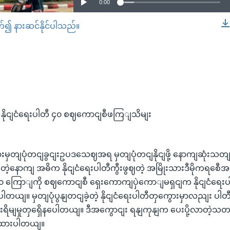
0:00
တ်၍ နားဆင်နိုင်ပါသည်။
EMBED
ိုငျငံရေးပါတီ ၄၀ စဈကောငျစီဖကြျသိမျး
မြားမှတျပုံတငျခွငျးဥပဒသေဈအရ မှတျပုံတငျနိုငျဖို့ နောကျဆုံးသ
ဲ့နောကျ အဓိက နိုငျငံရေးပါတီကွီးဖွဈတဲ့ အမြိုးသားဒီမိုကရစေီအ
 ၄၀ ကြောျကို စဈကောငျစီ ရှေးကောကျပှဲကောျမရှငျက နိုငျငံရေ
တယျ။ မှတျပုံပွနျတငျခဲ့တဲ့ နိုငျငံရေးပါတီတှကွေားမှာလညျး ပ
းရိမျမှုတှရှေိနပေါတယျ။ ဒီအကွောငျး ရနျကုနျက ပေးပို့လာတဲ့သတ
းထားပါတယျ။