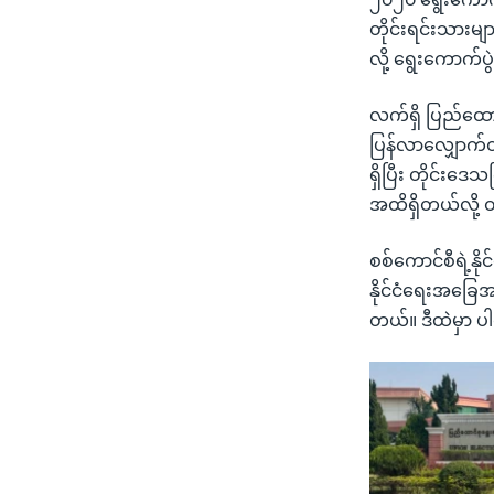
တိုင်းရင်းသားမျ
လို့ ရွေးကောက်
လက်ရှိ ပြည်ထော
ပြန်လာလျှောက်တဲ
ရှိပြီး တိုင်းဒ
အထိရှိတယ်လို့
စစ်ကောင်စီရဲ့နို
နိုင်ငံရေးအခြေအ
တယ်။ ဒီထဲမှာ ပ