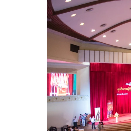
သုတပဒေသာ အင်္ဂလိပ်စာ
အ
ညွန်း
စာမျက်နှာ
သို့
ကျော်
ကြည့်
ရန်
ရှာဖွေ
ရန်
နေရာ
သို့
ကျော်
ရန်