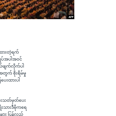
တ်ထားတဲ့ရက်
ချုပ်အပါအဝင်
ယ်ဖျက်လိုက်ပါ
ွက် စိုးရိမ်မှု
ပြပေးထားပါ
ဆုံးသတ်မှတ်ပေး
ိုးသားဒီမိုကရေ
းများ ပြန်လည်