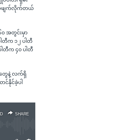
ပယ်ဖျက်လိုက်တယ်
၆၀ အတွင်းမှာ
့်ပါတီက ၁၂ ပါတီ
် ပါတီက ၄၀ ပါတီ
တွေနဲ့ လက်ရှိ
နိုင်ခဲ့ပါ
D
SHARE