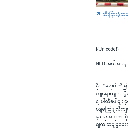
သီးခြားခွဲထု
============
{{Unicode}}
NLD အပါအဝငျ န
နိုငျငံရေးပါတီ
ကျရောကျလာပွီးတ
ငျ ပါတီပေါငျး
ယျဖကြျလိုကျပါ
နျရေးအတှကျ စို
ဝျက တငျပွပေ