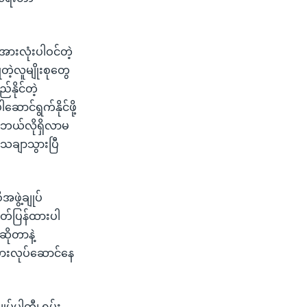
အားလုံးပါဝင်တဲ့
ဲ့လူမျိုးစုတွေ
နိုင်တဲ့
်ရွက်နိုင်ဖို့
့ ဘယ်လိုရှိလာမ
ေချာသွားပြီ
ဖွဲ့ချုပ်
ုတ်ပြန်ထားပါ
ိုတာနဲ့
းစားလုပ်ဆောင်နေ
ုပ်ပါတီ၊ ရှမ်း