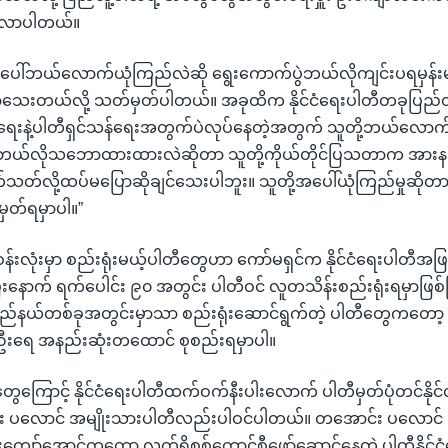
ိုလာပါတယ်။
ပေါ်ဘယ်လောက်ယုံကြည်လဲဆို ရွေးကောက်ပွဲဘယ်လိုကျင်းပရမှန်းမသ
ု့စောသေးတယ်လို့ သတ်မှတ်ပါတယ်။ အခုထိက နိုင်ငံရေးပါတီတခုပြည်တ
းနဲ့ပါတီရှင်သန်ရေးအတွက်ပဲလုပ်နေတဲ့အတွက် သူတို့ဘယ်လောက်ထိ
 ဘယ်လိုသဘောထားထားလဲဆိုတာ သူတို့ကိုယ်တိုင်ပြသတာက အား
ပတ်သတ်လို့ထပ်မပြောဆိုချင်သေးပါဘူး။ သူတို့အပေါ်ယုံကြည်မှုဆိုတာ
မှတ်ရမှာပါ။”
းလုံးမှာ စည်းရုံးမယ့်ပါတီတွေဟာ ကော်မရှင်က နိုင်ငံရေးပါတီအဖြ
းနောက် ရက်ပေါင်း ၉၀ အတွင်း ပါတီဝင် လူတသိန်းစည်းရုံးရမှာဖြစ်ပ
ပြည်နယ်တစ်ခုအတွင်းမှာသာ စည်းရုံးဆောင်ရွက်တဲ့ ပါတီတွေကတော့
်ဦးရေ အနည်းဆုံးတထောင် စုစည်းရမှာပါ။
ေကြောင့် နိုင်ငံရေးပါတီထက်ဝက်နီးပါးလောက် ပါတီမှတ်ပုံတင်နိုင်တ
်း ပလောင် အမျိုးသားပါတီလည်းပါဝင်ပါတယ်။ တအောင်း ပလောင် 
ဦးကျော်အောင်ကတော့ လက်ရှိစစ်ကောင်စီဖော်ဆောင်နေတဲ့ ပါတီနိုင်