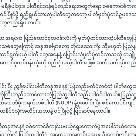
်တာ မရှိခဲ့ပါဘူး။ ပါတီရှင်သန်ရပ်တည်ရေးအတွက်ရော စစ်ကောင်စီကက
 ဝင်ပြိုင်ဖို့ ရည်ရွယ်ထားတဲ့ပါတီတွေကတော့ ပါတီမှတ်ပုံတင်ဥပဒေသစ်
ူတွေလည်းရှိပါတယ်။
ာ အရင်က ပြည်ထောင်စုတဝန်းလုံးကို မှတ်ပုံတင်ထားတဲ့ပါတီတွေဖြ
်းသစ်တွေကြောင့် အခုအခါမှာတော့ တိုင်းဒေသကြီး သို့မဟုတ် ပြည
ဆောင်ရွက်မယ့် ပါတီ တွေအနေနဲ့ ပြောင်းလဲမှတ်ပုံတင်လာသလို တချိ
 ပြည်ထောင်စုတစ်ဝန်းလုံးကို စည်းရုံးမယ့်ပါတီအဖြစ် ဆက်လက်ရပ်တည်ဖို
ေါင်းပြီး ညွန့်ပေါင်းပါတီတခုအနေနဲ့ ပြန်လည်မှတ်ပုံတင်တဲ့ ပါတီတွေထ
ိုကိုကြီးတည်ထောင်ထားတဲ့ပြည်သူ့ပါတီလည်း ပါဝင်ပါတယ်။ ပြည်သ
်သောဒီမိုကရက်တစ်ပါတီ (NUDP) နဲ့ပူးပေါင်းပြီး စစ်ကောင်စီကျင်
တနိုင်ငံလုံးအတိုင်းအတာနဲ့ ဝင်ပြိုင်ဖို့ ပြင်ဆင်နေတာပါ။
ါတီတခုအနေနဲ့ စစ်ကောင်စီကျင်းပမယ့်ရွေးကောက်ပွဲအပေါ်ဘယ်လောက်
သတ်လို့ ပြည်သူ့ပါတီရဲ့ အထွေထွေအတွင်းရေးမှူး ဦးကျော်လင်းကတ