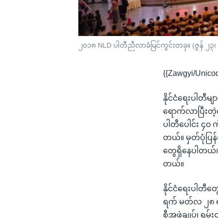
၂၀၁၈ NLD ပါတီညီလာခံမြင်ကွင်းတခု။ (ဇွန် ၂၃၊
{{Zawgyi/Unico
နိုင်ငံရေးပါတီမ
ရောက်လာပြီးတဲ့န
ပါတီပေါင်း ၄၀ က
တယ်။ မှတ်ပုံပြန
တွေရှိနေပါတယ်။
တယ်။
နိုင်ငံရေးပါတီတ
ရက် မတ်လ ၂၈ ရက
စီအဖွဲ့ချုပ်၊ ရ