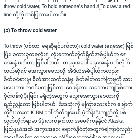
throw cold water, To hold someone’s hand နဲ့ To draw a red
line တို့ကို တင်ပြထားပါတယ်။
(၁) To throw cold water
To throw (ပစ်တာ၊ ရေဆိုရင်ပက်တာ)၊ cold water (ရေအေး) ဖြစ်
ပြီး၊ စကားစုတခုလုံးရဲ့ လုံးကောက်တိုက်ရိုက်အဓိပ္ပါယ်က ရေ
အေးနဲ့ ပက်တာ ဖြစ်ပါတယ်။ တခုခုအပေါ် ရေအေးနဲ့ ပက်လိုက်
တယ်ဆိုရင် အေးသွားစေသလို၊ အီဒီယံအဓိပ္ပါယ်ကလည်း
စိတ်ဝင်စားမှု၊ စိတ်အားထက်သန်မှု၊ စိတ်ဓါတ်တက်ကြွမှုကို အား
မပေးတာ၊ ဘဝင်မကျဖြစ်တာ၊ ဝေဖန်တာ၊ သဘောမကျဖြစ်တာ၊
ဝိုင်းဝန်းပံ့ပိုးခြင်း မရှိတဲ့အတွက် သွေးအေးသွားစေတာကို
ရည်ညွှန်းတာ ဖြစ်ပါတယ်။ ဒီအသုံးကို မကြာသေးခင်က မြောက်
ကိုရီးယားက ICBM ခေါ် တိုက်ချင်းပစ် ပဲ့ထိန်းဒုံးကျည်ကို ပစ်
လွှတ်လိုက်ရာမှာ ဒီဒုံးလက်နက်ဟာ အမေရိကန်နိုင်ငံ Alaska
ပြည်နယ်အထိ အကွာအဝေး ရောက်နိုင်တဲ့အတွက်ကြောင့်လည်း
အမေရိကန်က ကုလသမဂ္ဂ လုံခြုံရေးကောင်စီမှာ အရေးပေါ်