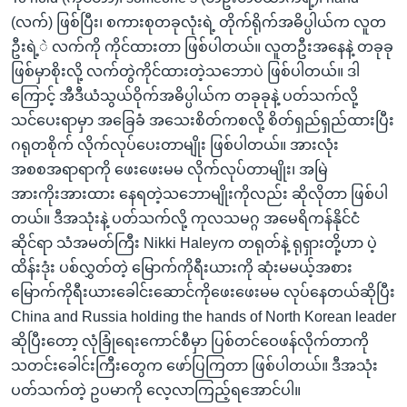
(လက်) ဖြစ်ပြီး၊ စကားစုတခုလုံးရဲ့ တိုက်ရိုက်အဓိပ္ပါယ်က လူတ
ဦးရဲ့ဲ လက်ကို ကိုင်ထားတာ ဖြစ်ပါတယ်။ လူတဦးအနေနဲ့ တခုခု
ဖြစ်မှာစိုးလို့ လက်တွဲကိုင်ထားတဲ့သဘောပဲ ဖြစ်ပါတယ်။ ဒါ
ကြောင့် အီဒီယံသွယ်ဝိုက်အဓိပ္ပါယ်က တခုခုနဲ့ ပတ်သက်လို့
သင်ပေးရာမှာ အခြေခံ အသေးစိတ်ကစလို့ စိတ်ရှည်ရှည်ထားပြီး
ဂရုတစိုက် လိုက်လုပ်ပေးတာမျိုး ဖြစ်ပါတယ်။ အားလုံး
အစစအရာရာကို ဖေးဖေးမမ လိုက်လုပ်တာမျိုး၊ အမြဲ
အားကိုးအားထား နေရတဲ့သဘောမျိုးကိုလည်း ဆိုလိုတာ ဖြစ်ပါ
တယ်။ ဒီအသုံးနဲ့ ပတ်သက်လို့ ကုလသမဂ္ဂ အမေရိကန်နိုင်ငံ
ဆိုင်ရာ သံအမတ်ကြီး Nikki Haleyက တရုတ်နဲ့ ရုရှားတို့ဟာ ပဲ့
ထိန်းဒုံး ပစ်လွှတ်တဲ့ မြောက်ကိုရီးယားကို ဆုံးမမယ့်အစား
မြောက်ကိုရီးယားခေါင်းဆောင်ကိုဖေးဖေးမမ လုပ်နေတယ်ဆိုပြီး
China and Russia holding the hands of North Korean leader
ဆိုပြီးတော့ လုံခြုံရေးကောင်စီမှာ ပြစ်တင်ဝေဖန်လိုက်တာကို
သတင်းခေါင်းကြီးတွေက ဖော်ပြကြတာ ဖြစ်ပါတယ်။ ဒီအသုံး
ပတ်သက်တဲ့ ဥပမာကို လေ့လာကြည့်ရအောင်ပါ။