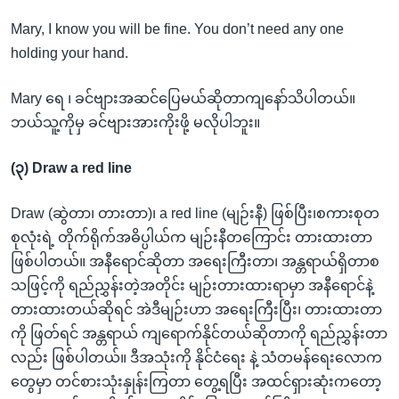
Mary, I know you will be fine. You don’t need any one
holding your hand.
Mary ရေ ၊ ခင်ဗျားအဆင်ပြေမယ်ဆိုတာကျနော်သိပါတယ်။
ဘယ်သူ့ကိုမှ ခင်ဗျားအားကိုးဖို့ မလိုပါဘူး။
(၃) Draw a red line
Draw (ဆွဲတာ၊ တားတာ)၊ a red line (မျဉ်းနီ) ဖြစ်ပြီး၊စကားစုတ
စုလုံးရဲ့ တိုက်ရိုက်အဓိပ္ပါယ်က မျဉ်းနီတကြောင်း တားထားတာ
ဖြစ်ပါတယ်။ အနီရောင်ဆိုတာ အရေးကြီးတာ၊ အန္တရာယ်ရှိတာစ
သဖြင့်ကို ရည်ညွှန်းတဲ့အတိုင်း မျဉ်းတားထားရာမှာ အနီရောင်နဲ့
တားထားတယ်ဆိုရင် အဲဒီမျဉ်းဟာ အရေးကြီးပြီး၊ တားထားတာ
ကို ဖြတ်ရင် အန္တရာယ် ကျရောက်နိုင်တယ်ဆိုတာကို ရည်ညွှန်းတာ
လည်း ဖြစ်ပါတယ်။ ဒီအသုံးကို နိုင်ငံရေး နဲ့ သံတမန်ရေးလောက
တွေမှာ တင်စားသုံးနှုန်းကြတာ တွေ့ရပြီး အထင်ရှားဆုံးကတော့