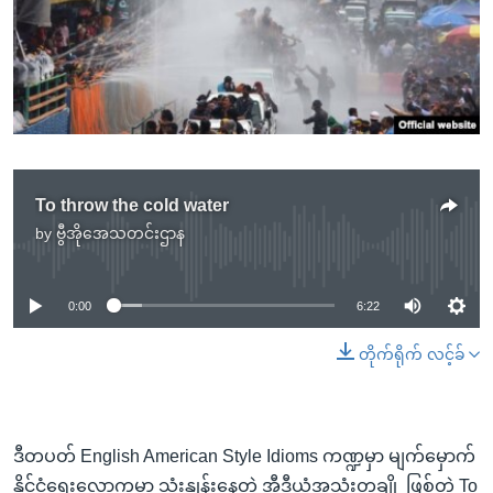
အ
သုတပဒေသာ အင်္ဂလိပ်စာ
ညွန်း
Learning English
စာမျက်နှာ
သို့
ဗွီအိုအေ လူမှုကွန်ယက်များ
ကျော်
ကြည့်
ရန်
ဘာသာစကားများ
To throw the cold water
ရှာဖွေ
by
ဗွီအိုအေသတင်းဌာန
ရန်
No media source currently available
နေရာ
သို့
0:00
6:22
ကျော်
တိုက်ရိုက် လင့်ခ်
ရန်
ဒီတပတ် English American Style Idioms ကဏ္ဍမှာ မျက်မှောက်
နိုင်ငံရေးလောကမှာ သုံးနှုန်းနေတဲ့ အီဒီယံအသုံးတချို့ ဖြစ်တဲ့ To