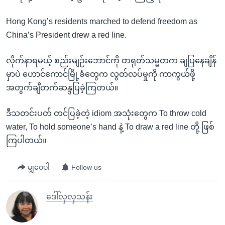
Hong Kong’s residents marched to defend freedom as
China’s President drew a red line.
လိုက်နာရမယ့် စည်းမျဉ်းဘောင်ကို တရုတ်သမ္မတက ချပြနေချိန်
မှာပဲ ဟောင်ကောင်မြို့ခံတွေက လွတ်လပ်မှုကို ကာကွယ်ဖို့
အတွက်ချီတက်ဆန္ဒပြခဲ့ကြတယ်။
ဒီသတင်းပတ် တင်ပြခဲ့တဲ့ idiom အသုံးတွေက To throw cold
water, To hold someone’s hand နဲ့ To draw a red line တို့ ဖြစ်
ကြပါတယ်။
မျှဝေပါ
Follow us
ဒေါ်လှလှသန်း