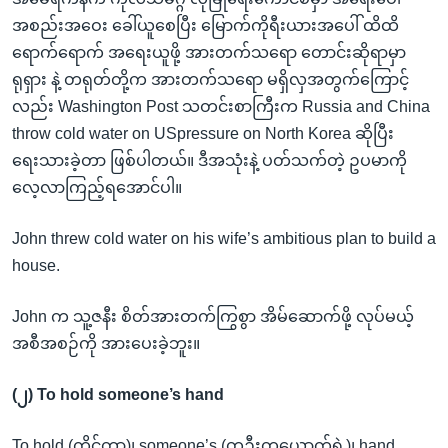
အစည်းအဝေး ခေါ်ယူစေပြီး မြောက်ကိုရီးယားအပေါ် ထိထိ
ရောက်ရောက် အရေးယူဖို့ အားတက်သရော တောင်းဆိုရာမှာ
ရုရှား နဲ့ တရုတ်တို့က အားတက်သရော မရှိလှအတွက်ကြောင့်
လည်း Washington Post သတင်းစာကြီးက Russia and China
throw cold water on USpressure on North Korea ဆိုပြီး
ရေးသားခဲ့တာ ဖြစ်ပါတယ်။ ဒီအသုံးနဲ့ ပတ်သက်တဲ့ ဥပမာကို
လေ့လာကြည့်ရအောင်ပါ။
John threw cold water on his wife’s ambitious plan to build a
house.
John က သူ့ဇနီး စိတ်အားတက်ကြွစွာ အိမ်ဆောက်ဖို့ လုပ်မယ့်
အစီအစဉ်ကို အားပေးခဲ့ဘူး။
(၂) To hold someone’s hand
To hold (ကိုင်တာ)၊ someone’s (တဦးတယောက်ရဲ့)၊ hand