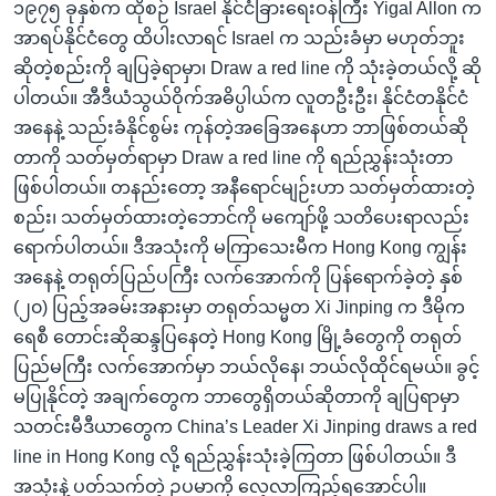
၁၉၇၅ ခုနှစ်က ထိုစဉ် Israel နိုင်ငံခြားရေးဝန်ကြီး Yigal Allon က
အာရပ်နိုင်ငံတွေ ထိပါးလာရင် Israel က သည်းခံမှာ မဟုတ်ဘူး
ဆိုတဲ့စည်းကို ချပြခဲ့ရာမှာ၊ Draw a red line ကို သုံးခဲ့တယ်လို့ ဆို
ပါတယ်။ အီဒီယံသွယ်ဝိုက်အဓိပ္ပါယ်က လူတဦးဦး၊ နိုင်ငံတနိုင်ငံ
အနေနဲ့ သည်းခံနိုင်စွမ်း ကုန်တဲ့အခြေအနေဟာ ဘာဖြစ်တယ်ဆို
တာကို သတ်မှတ်ရာမှာ Draw a red line ကို ရည်ညွှန်းသုံးတာ
ဖြစ်ပါတယ်။ တနည်းတော့ အနီရောင်မျဉ်းဟာ သတ်မှတ်ထားတဲ့
စည်း၊ သတ်မှတ်ထားတဲ့ဘောင်ကို မကျော်ဖို့ သတိပေးရာလည်း
ရောက်ပါတယ်။ ဒီအသုံးကို မကြာသေးမီက Hong Kong ကျွန်း
အနေနဲ့ တရုတ်ပြည်ပကြီး လက်အောက်ကို ပြန်ရောက်ခဲ့တဲ့ နှစ်
(၂၀) ပြည့်အခမ်းအနားမှာ တရုတ်သမ္မတ Xi Jinping က ဒီမိုက
ရေစီ တောင်းဆိုဆန္ဒပြနေတဲ့ Hong Kong မြို့ခံတွေကို တရုတ်
ပြည်မကြီး လက်အောက်မှာ ဘယ်လိုနေ၊ ဘယ်လိုထိုင်ရမယ်။ ခွင့်
မပြုနိုင်တဲ့ အချက်တွေက ဘာတွေရှိတယ်ဆိုတာကို ချပြရာမှာ
သတင်းမီဒီယာတွေက China’s Leader Xi Jinping draws a red
line in Hong Kong လို့ ရည်ညွှန်းသုံးခဲ့ကြတာ ဖြစ်ပါတယ်။ ဒီ
အသုံးနဲ့ ပတ်သက်တဲ့ ဥပမာကို လေ့လာကြည့်ရအောင်ပါ။