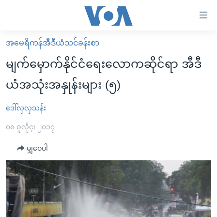
သုံး
ရ
လွယ်ကူ
အမေရိကန်အီဒီယံသင်ခန်းစာ
မူလစာမျက်နှာ
စေ
မျက်မှောက်နိုင်ငံရေးလောကဆိုင်ရာ အီဒီ
မြန်မာ
သည့်
ယံအသုံးအနှုန်းများ (၅)
ကမ္ဘာ့သတင်းများ
Link
ဗွီဒီယို
နိုင်ငံတကာ
ဒေါ်လှလှသန်း
များ
သတင်းလွတ်လပ်ခွင့်
အမေရိကန်
၀၈ ဇူလိုင္၊ ၂၀၁၇
ပင်မ
ရပ်ဝန်းတခု လမ်းတခု အလွန်
တရုတ်
အကြောင်းအရာ
မျှဝေပါ
သို့
အင်္ဂလိပ်စာလေ့လာမယ်
အစ္စရေး-ပါလက်စတိုင်း
ကျော်
အပတ်စဉ်ကဏ္ဍများ
အမေရိကန်သုံးအီဒီယံ
ကြည့်
ရေဒီယိုနှင့်ရုပ်သံ အချက်အလက်များ
မကြေးမုံရဲ့ အင်္ဂလိပ်စာ
ရေဒီယို
ရန်
ပင်မ
ရေဒီယို/တီဗွီအစီအစဉ်
ရုပ်ရှင်ထဲက အင်္ဂလိပ်စာ
တီဗွီ