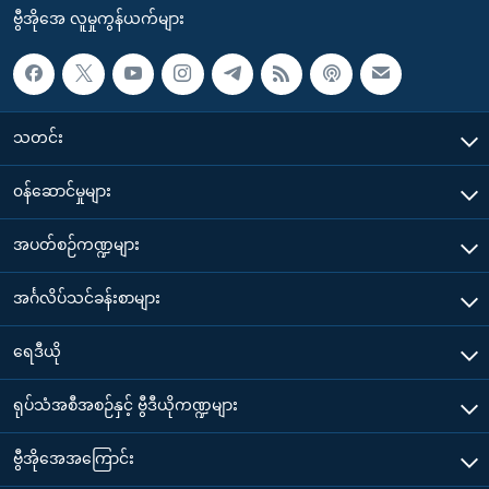
ဗွီအိုအေ လူမှုကွန်ယက်များ
သတင်း
၀န်ဆောင်မှုများ
အပတ်စဉ်ကဏ္ဍများ
အင်္ဂလိပ်သင်ခန်းစာများ
ရေဒီယို
ရုပ်သံအစီအစဉ်နှင့် ဗွီဒီယိုကဏ္ဍများ
ဗွီအိုအေအကြောင်း