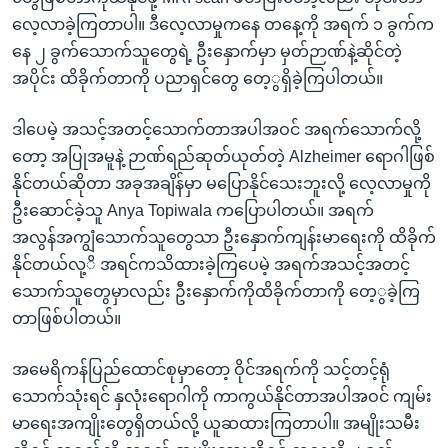
လေ့လာခဲ့ကြတာပါ။ ဒီလေ့လာမှုကနေ တနေ့ကို အရက် ၁ ခွက်က
နေ ၂ ခွက်သောက်သူတွေရဲ့ ဦးနှောက်မှာ မှတ်ဉာဏ်နဲ့ဆိုင်တဲ့
အပိုင်း ထိခိုက်တာကို ပညာရှင်တွေ တေ့ွရှိခဲ့ကြပါတယ်။
ဒါပေမဲ့ အသင့်အတင့်သောက်တာအပါအဝင် အရက်သောက်လို့
တော့ အပြုအမူနဲ့ ဉာဏ်ရည်ဆုတ်ယုတ်တဲ့ Alzheimer ရောဂါဖြစ်
နိုင်တယ်ဆိုတာ အခုအချိန်မှာ မပြောနိုင်သေးဘူးလို့ လေ့လာမှုကို
ဦးဆောင်ခဲ့သူ Anya Topiwala ကပြောပါတယ်။ အရက်
အလွန်အကျွံသောက်သူတွေသာ ဦးနှောက်ကျန်းမာရေးကို ထိခိုက်
နိုင်တယ်လု့ိ အရင်ကသိထားခဲ့ကြပေမဲ့ အရက်အသင့်အတင့်
သောက်သူတွေမှာလည်း ဦးနှောက်ကိုထိခိုက်တာကို တေ့ွခဲ့ကြ
တာဖြစ်ပါတယ်။
အမေရိကန်ပြည်ထောင်စုမှာတော့ ဝိုင်အရက်ကို သင့်တင့်ရုံ
သောက်သုံးရင် နှလုံးရောဂါကို ကာကွယ်နိုင်တာအပါအဝင် ကျမ်း
မာရေးအကျိုးတွေရှိတယ်လို့ ယူဆထားကြတာပါ။ အမျိုးသမီး