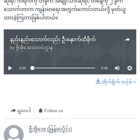
ဆိုရင် တရက်ကို တခွက် အမျိုးသားဆိုရင် တနေ့ကို ၂ ခွက်
သောက်တာက ကျန်းမာရေးအတွက်ကောင်းတယ်လို့ မှတ်ယူ
ထားခဲ့ကြတာဖြစ်ပါတယ်။
နည်းနည်းသောက်လည်း ဦးနှောက်ထိခိုက်
by
ဗွီအိုအေသတင်းဌာန
No media source currently available
0:00
0:46
တိုက်ရိုက် လင့်ခ်
မျှဝေပါ
Follow us
ဗွီအိုအေ (မြန်မာပိုင်း)