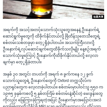
အ
သုတပဒေသာ အင်္ဂလိပ်စာ
ညွန်း
Learning English
စာမျက်နှာ
သို့
ဗွီအိုအေ လူမှုကွန်ယက်များ
ကျော်
အရက်ကို အသင့်အတင့်သောက်သုံးသူတွေအနေနဲ့ ဦးနှောက်ရဲ့
ကြည့်
ဆောင်ရွက်မှုတွေကို ထိခိုက်နိုင်တယ်လို့ ဗြိတိန်သုတေသီတွေရဲ့
ရန်
စစ်တမ်းသစ်တခုမှာ တေ့ွရှိခဲ့ပါတယ်။ အသက်ကြီးလာလို့
ဘာသာစကားများ
ရှာဖွေ
ဦးနှောက်ရဲ့လုပ်ဆောင်ချက်တွေထိခိုက်သလိုမျိုး နေ့စဉ်အရက်
ရန်
သောက်သုံးမှုကြောင့် ဦးနှောက်ကိုထိခိုက်နိုင်တယ်လို့ လေ့လာ
နေရာ
ချက်မှာ တေ့ွရှိခဲ့တာပါ။
သို့
ကျော်
အနှစ် ၃၀ အတွင်း တပတ်ကို အရက် ၈ ခွက်ကနေ ၁၂ ခွက်
ရန်
သောက်သူတွေရဲ့ ဦးနှောက်တွေကို Oxford တက္ကသိုလ်က
ပညာရှင်တွေက လေ့လာခဲ့ပါတယ်။ စစ်တမ်းမှာပါဝင်သူ ၅၅၀ က
၁၉၈၅ ခုနှစ်ကစလို့ ၅ နှစ်တကြိမ် စစ်တမ်းနဲ့ဆိုင်တဲ့ မေးခွန်းတွေ
ကိုလည်း ဖြေကြားခဲ့ကြရတဲ့အပြင် ဦးနှောက်မှာအပြောင်းအလဲ
တွေဖြစ်တာကိုသိနိုင်ဖို့ MRI scan ဖတ်ပြီးတော့လည်း တိုင်းတာ