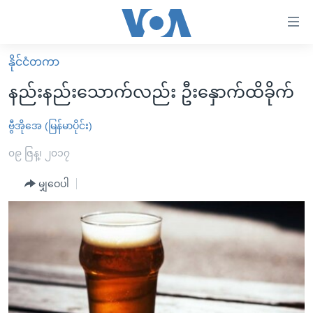
သုံး
ရ
လွယ်ကူ
နိုင်ငံတကာ
မူလစာမျက်နှာ
စေ
နည်းနည်းသောက်လည်း ဦးနှောက်ထိခိုက်
မြန်မာ
သည့်
ကမ္ဘာ့သတင်းများ
ဗွီအိုအေ (မြန်မာပိုင်း)
Link
ဗွီဒီယို
နိုင်ငံတကာ
၀၉ ဇြန္၊ ၂၀၁၇
များ
သတင်းလွတ်လပ်ခွင့်
အမေရိကန်
မျှဝေပါ
ပင်မ
ရပ်ဝန်းတခု လမ်းတခု အလွန်
တရုတ်
အကြောင်းအရာ
သို့
အင်္ဂလိပ်စာလေ့လာမယ်
အစ္စရေး-ပါလက်စတိုင်း
ကျော်
အပတ်စဉ်ကဏ္ဍများ
အမေရိကန်သုံးအီဒီယံ
ကြည့်
ရေဒီယိုနှင့်ရုပ်သံ အချက်အလက်များ
မကြေးမုံရဲ့ အင်္ဂလိပ်စာ
ရေဒီယို
ရန်
ပင်မ
ရေဒီယို/တီဗွီအစီအစဉ်
ရုပ်ရှင်ထဲက အင်္ဂလိပ်စာ
တီဗွီ