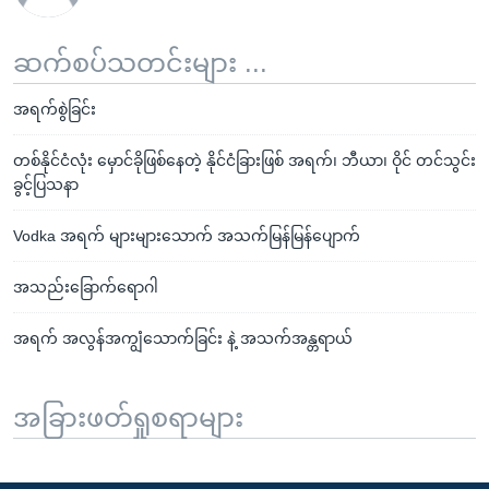
ဆက်စပ်သတင်းများ ...
အရက်စွဲခြင်း
တစ်နိုင်ငံလုံး မှောင်ခိုဖြစ်နေတဲ့ နိုင်ငံခြားဖြစ် အရက်၊ ဘီယာ၊ ဝိုင် တင်သွင်း
ခွင့်ပြသနာ
Vodka အရက် များများသောက် အသက်မြန်မြန်ပျောက်
အသည်းခြောက်ရောဂါ
အရက် အလွန်အကျွံသောက်ခြင်း နဲ့ အသက်အန္တရာယ်
အခြားဖတ်ရှုစရာများ