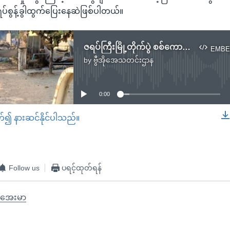
်စွန့်ခွါထွက်ပြေးနေဆဲဖြစ်ပါတယ်။
ဇရပ်ကြီးမြို့တိုက်ပွဲ စစ်ကောင်စီလေကြောင်းသုံးတိုက်ခိုက်
EMBE
by
ဗွီအိုအေသတင်းဌာန
No media source currently available
0:00
တ်၍ နားဆင်နိုင်ပါသည်။
EMBED
Follow us
ပရင့်ထုတ်ရန်
အေးမာ