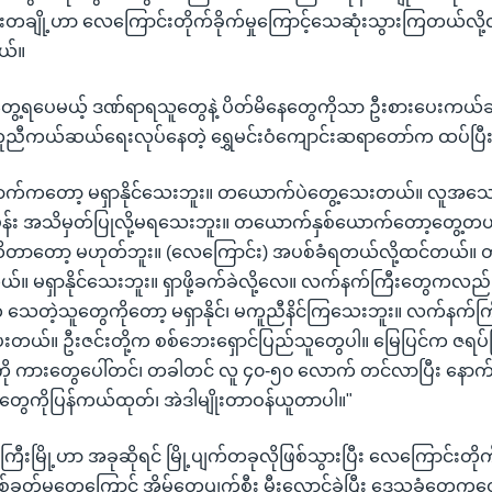
မီးတချို့ဟာ လေကြောင်းတိုက်ခိုက်မှုကြောင့်သေဆုံးသွားကြတယ်လိ
ယ်။
ေ့ရပေမယ့် ဒဏ်ရာရသူတွေနဲ့ ပိတ်မိနေတွေကိုသာ ဦးစားပေးကယ်ဆ
ူညီကယ်ဆယ်ရေးလုပ်နေတဲ့ ရွှေမင်းဝံကျောင်းဆရာတော်က ထပ်ပြီးမ
်ကတော့ မရှာနိုင်သေးဘူး။ တယောက်ပဲတွေ့သေးတယ်။ လူအသ
ှန်း အသိမှတ်ပြုလို့မရသေးဘူး။ တယောက်နှစ်ယောက်တော့တွေ့တယ်
ထိတာတော့ မဟုတ်ဘူး။ (လေကြောင်း) အပစ်ခံရတယ်လို့ထင်တယ်။ 
်။ မရှာနိုင်သေးဘူး။ ရှာဖို့ခက်ခဲလို့လေ။ လက်နက်ကြီးတွေကလည်
က သေတဲ့သူတွေကိုတော့ မရှာနိုင်၊ မကူညီနိင်ကြသေးဘူး။ လက်နက်ကြ
ု့ပေးတယ်။ ဦးဇင်းတို့က စစ်ဘေးရှောင်ပြည်သူတွေပါ။ မြေပြင်က ဇရပ်ကြ
ကို ကားတွေပေါ်တင်၊ တခါတင် လူ ၄၀-၅၀ လောက် တင်လာပြီး နောက
တွေကိုပြန်ကယ်ထုတ်၊ အဲဒါမျိုးတာဝန်ယူတာပါ။"
ြီးမြို့ဟာ အခုဆိုရင် မြို့ပျက်တခုလိုဖြစ်သွားပြီး လေကြောင်းတိုက်
်ခတ်မှုတွေကြောင့် အိမ်တွေပျက်စီး မီးလောင်ခဲ့ပြီး ဒေသခံတွေကတေ