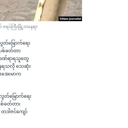
ယ် ဇရပ်ကြီးမြို့တနေရာ
ားလွတ်မြောက်ရေး
ဲ့ပစ်ခတ်တာ
း ဒဏ်ရာရသူတွေ
နေရသလို သေဆုံး
အေးအေးမာက
သားလွတ်မြောက်ရေး
့ပစ်ခတ်တာ၊
 တဒါဇင်ကျော်