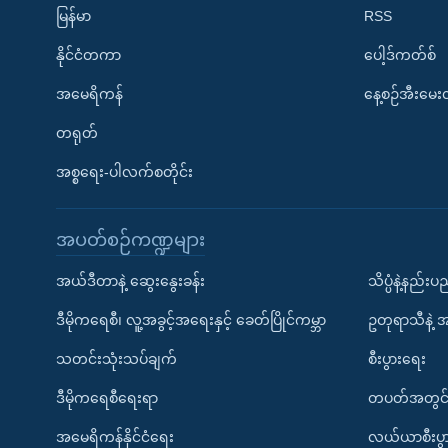
မြန်မာ
RSS
နိုင်ငံတကာ
ပေါ့ဒ်ကတ်စ်
အမေရိကန်
နေ့စဉ်အီးမေ
တရုတ်
အစ္စရေး-ပါလက်စတိုင်း
အပတ်စဉ်ကဏ္ဍများ
အယ်ဒီတာနဲ့ ဆွေးနွေးခန်း
သိပ္ပံနဲ့နည်း
ဒီမိုကရေစီ၊ လူ့အခွင့်အရေးနှင့် ခေတ်ပြိုင်ကမ္ဘာ
ဥတုရာသီနဲ့ 
သတင်းသုံးသပ်ချက်
စီးပွားရေး
ဒီမိုကရေစီရေးရာ
တပတ်အတွင်
အမေရိကန်နိုင်ငံရေး
လယ်ယာစီးပွ