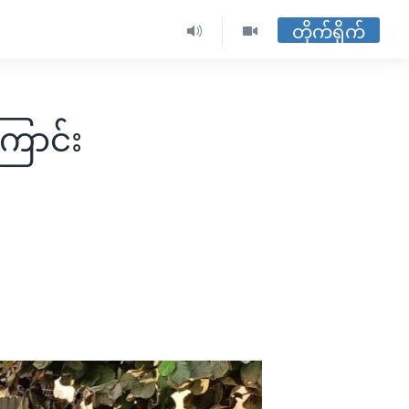
တိုက်ရိုက်
ြောင်း