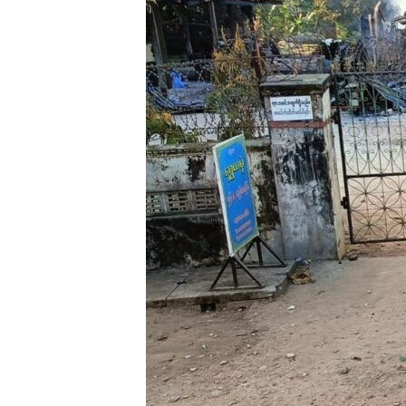
သုတပဒေသာ အင်္ဂလိပ်စာ
အ
ညွန်း
စာမျက်နှာ
သို့
ကျော်
ကြည့်
ရန်
ရှာဖွေ
ရန်
နေရာ
သို့
ကျော်
ရန်