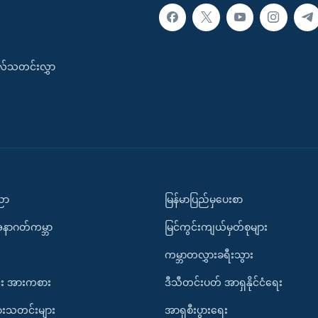
းလ်သတင်းလွှာ
ပညာ
မြန်မာပြည်မှပေးစာ
အနာဂတ်ကမ္ဘာ
မြင်ကွင်းကျယ်မှတ်စုများ
ကမ္ဘာတလွှားခရီးသွား
း အားကစား
ဒီသီတင်းပတ် အာရှနိုင်ငံရေး
ားသတင်းများ
အာရှစီးပွားရေး