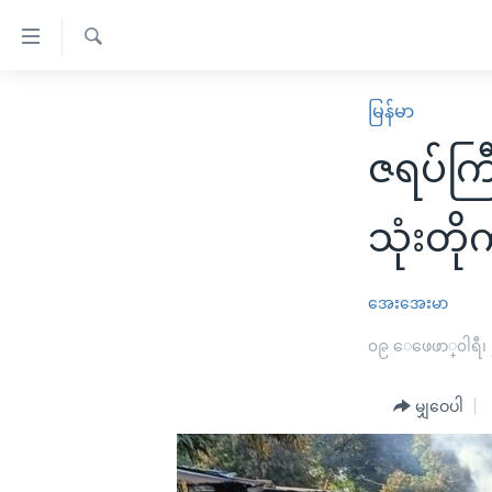
သုံး
ရ
ရှာဖွေ
လွယ်ကူ
မူလစာမျက်နှာ
မြန်မာ
ရ
စေ
မြန်မာ
လာ
ဇရပ်ကြီ
သည့်
ဒ်
ကမ္ဘာ့သတင်းများ
Link
ဗွီဒီယို
နိုင်ငံတကာ
သုံးတိုက
များ
သတင်းလွတ်လပ်ခွင့်
အမေရိကန်
ပင်မ
ရပ်ဝန်းတခု လမ်းတခု အလွန်
တရုတ်
အေးအေးမာ
အကြောင်းအရာ
အင်္ဂလိပ်စာလေ့လာမယ်
အစ္စရေး-ပါလက်စတိုင်း
၀၉ ေဖေဖာ္၀ါရီ၊
သို့
အပတ်စဉ်ကဏ္ဍများ
အမေရိကန်သုံးအီဒီယံ
ကျော်
မျှဝေပါ
ကြည့်
ရေဒီယိုနှင့်ရုပ်သံ အချက်အလက်များ
မကြေးမုံရဲ့ အင်္ဂလိပ်စာ
ရေဒီယို
ရန်
ရေဒီယို/တီဗွီအစီအစဉ်
ရုပ်ရှင်ထဲက အင်္ဂလိပ်စာ
တီဗွီ
ပင်မ