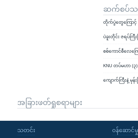
ဆက်စပ်သတင
တိုက်ပွဲတွေကြောင့
ပဲခူးတိုင်း ဇရပ်ကြ
စစ်ကောင်စီလေကြော
KNU တပ်မဟာ (၃) 
ကျောက်ကြီးနဲ့ မုန်
အခြားဖတ်ရှုစရာများ
သတင်း
၀န်ဆောင်မှ