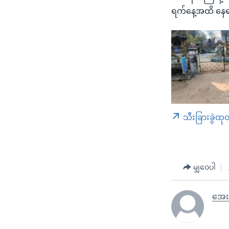
ရက်နေ့အထိ နေရပ
သီးခြားခွဲထု
မျှဝေပါ
အေး