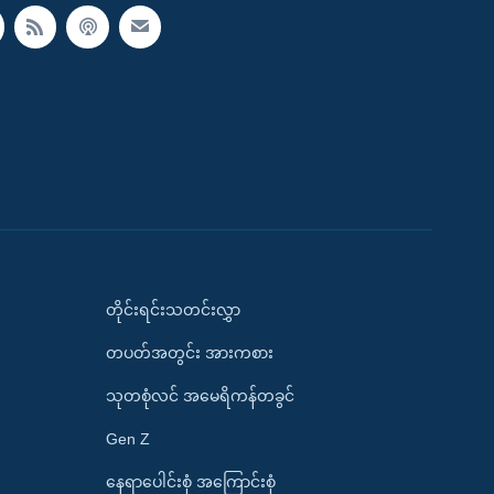
တိုင်းရင်းသတင်းလွှာ
တပတ်အတွင်း အားကစား
သုတစုံလင် အမေရိကန်တခွင်
Gen Z
နေရာပေါင်းစုံ အကြောင်းစုံ