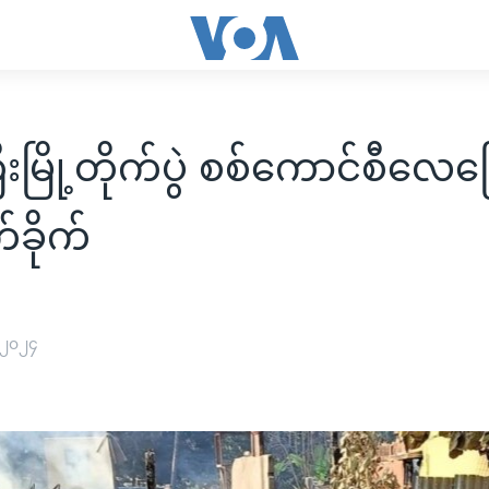
းမြို့တိုက်ပွဲ စစ်ကောင်စီလေက
်ခိုက်
 ၂၀၂၄