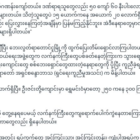
ဂဏန်းကျော်တယ်။ ဒဏ်ရာရသူတွေလည်း ၅၀ ကျော် ၆၀ နီးပါးလေ
များတယ်။ သိတဲ့သူတွေပဲ ၁၅ ယောက်ကနေ အယောက် ၂၀ လောက်ရှ
 ပြေးလွှားနေကြတဲ့အချိန်မှာ ပြန်မကြည့်နိုင်ဘူး။ အဲဒီနေရာတွေမ
ျားရှိပါတယ်။"
ျီပြီး ဘေးလွတ်ရာတောင်ငူမြို့ကို ထွက်ပြေးတိမ်းရှောင်လာကြပါ
ယ်ရေးအဖွဲ့တွေက လက်နက်ကြီးတွေပစ်ခတ်နေတဲ့ကြားက သွားရေ
ြီးကျောင်းတွေ စစ်ဘေးရှောင်တွေထားတဲ့နေရာတွေကို ပို့ပြီး ကူညီခဲ့ရတ
တော် အရှင်စန္ဒောဘာသ (ရှင်ရေးကူညီမှုအသင်း) က မိန့်ပါတယ်။
က်ရှိပြီ။ ဦးဇင်းတို့ကျောင်းမှာ ရွှေမင်းဝံမှာတော့ ၂၅၀ ကနေ ၃၀၀ 
ု တွေ့နေရပေမယ့် လက်နက်ကြီးတွေကျရောက်ပေါက်ကွဲနေတာကြော
တာတွေလည်း ရှိနေပါတယ်။
နယ်အတွင်း ရပ်ကွက်တွေ အင်ကြင်းသာ၊ အင်ကြင်းတုန်း၊ ကျုံပါအရ