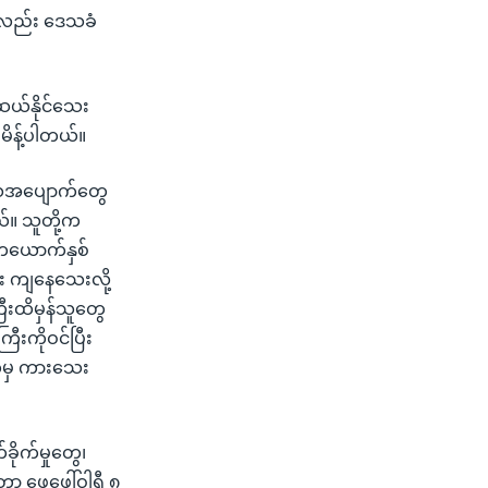
ု့လည်း ဒေသခံ
ယ်နိုင်သေး
ိန့်ပါတယ်။
ေအပျောက်တွေ
။ သူတို့က
တယောက်နှစ်
း ကျနေသေးလို့
ီးထိမှန်သူတွေ
ီးကိုဝင်ပြီး
်မှ ကားသေး
ခိုက်မှုတွေ၊
ာ့ ဖေဖေါ်ဝါရီ ၈