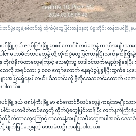
ဖွဲ့တွေနဲ့ စစ်တပ်တို့ တိုက်ပွဲတွေပြင်းထန်နေတဲ့ ပဲခူးတိုင်း ထန်တပင်မြို့န
းတပင်မြို့နယ် ဇရပ်ကြီးမြို့မှာစစ်ကောင်စီတပ်တွေနဲ့ ကရင်အမျိုးသ
ေါင်း မဟာမိတ်တပ်တွေနဲ့ တို့ တိုက်ပွဲတွေပြင်းထန်ပြီးလက်နက်ကြီးန
တိုက်ခိုက်တာတွေကြောင့် သေဆုံးသူ တဒါဇင်ထက်မနည်းရှိနေပြီ
သလို အရပ်သား ၃,၀၀၀ ကျော်လောက် နေရပ်စွန့်ခွါပြီးထွက်ပြေး
ျားအပြားရှိနေပါတယ်။ ဒီသတင်းကို ဗွီအိုအေသတင်းထောက် မ
ားပါတယ်။
းတပင်မြို့နယ် ဇရပ်ကြီးမြို့မှာ စစ်ကောင်စီတပ်တွေနဲ့ ကရင်အမျိုး
ပေါင်း မဟာမိတ်တပ်တွေတို့ တိုက်ပွဲတွေပြင်းထန်ပြီး လက်နက်ကြီးနဲ
က်ခိုက်တာတွေကြောင့် ကလေးနဲ့အမျိုးသမီးတွေအပါအဝင် ဒေသခံ
လို့ မျက်မြင်တွေ့ရတဲ့ ဒေသခံတဦးကပြောပါတယ်။