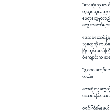
"သေဆုံးသူ ဆယ်
တဲ့သူတွေလည်း 
နေရာတွေမှာလည်း
တွေ အတော်များမ
ဒေသခံထောင်နဲ့ခ
သူတွေကို ကယ်ဆ
ပြီး ဘုန်းတော်က
ဝံကျောင်းက ဆရာ
"၃,၀၀၀ ကျော်လော
တယ်။"
သေဆုံးသူတွေကိ
ကောက်နိုင်သေး
ဇရပ်ကြီးမြို့