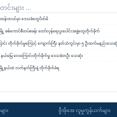
်းများ ...
် ထန်းတပင်မှာ ဒေသခံတွေပိတ်မိ
ီးမြို့ စစ်ကောင်စီတပ်စခန်း တော်လှန်ရေးပူးပေါင်းအဖွဲ့တွေတိုက်ခိုက်
င်း တိုက်ခိုက်မှုကြောင့် ကျောက်ကြီး နတ်သံကွင်းမှာ ၅ ဦးထက်မနည်းသေဆု
နယ်မြေ လေကြောင်းတိုက်ခိုက်မှု ဒေသခံတဦး သေဆုံး
းမြို့နယ်ထဲ လက်နက်ကြီးနဲ့ တိုက်ခိုက်ခံရ
ုများ
ဗွီအိုအေ လူမှုကွန်ယက်များ