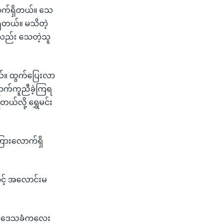
ာက်ရှိတယ်။ သေ
ိတယ်။ မသိတဲ့
ှာလည်း သေတဲ့သူ
တယ်။ ထွက်ပြေးလာ
ာက်ကူညီခဲ့ကြရ
ယ်လို့ ရွှေမင်း
ကြားလောက်ရှိ
င့် အလောင်းမ
ပ်က ဒေသခံကလေး