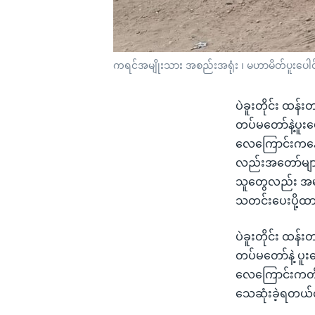
ကရင်အမျိုးသား အစည်းအရုံး ၊ မဟာမိတ်ပူးပေါင်းတပ်
ပဲခူးတိုင်း ထန်
တပ်မတော်နဲ့ပူးပ
လေကြောင်းကနေ 
လည်းအတော်များ
သူတွေလည်း အမ
သတင်းပေးပို့ထ
ပဲခူးတိုင်း ထန်
တပ်မတော်နဲ့ ပူး
လေကြောင်းကတို
သေဆုံးခဲ့ရတယ်