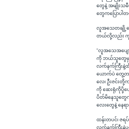
တွေနဲ့ အမျိုးသ
တွေကပြောပါတ
လူအသေတချို့တွ
တယ်လို့လည်း က
"လူအသေအပျောက
ကို ဘယ်သူတွေမ
လက်နက်ကြီးနဲ့
ယောက်ပဲ တွေ့တယ
လေ၊ ဦးဇင်းတို့
ကို ဆေးရုံကိုပိ
ပိတ်မိနေသူတွေ
လေးတွေနဲ့ နေရာ
ထန်းတပင်၊ ဇရပ်က
လက်နက်ကြီးနဲ့ပစ