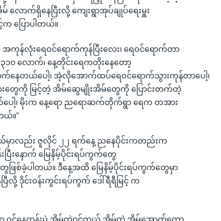
ိမ် လောက်ရှိနေပြီးလို့ ကျေးရွာအုပ်ချုပ်ရေးမှူး
င့်က ပြောပါတယ်။
ာ့ အကုန်လုံးရေဝင်ရောက်ကုန်ပြီးလေး၊ ရေဝင်ရောက်တာ
်) ၃၁၀ လောက်၊ နေ့တိုင်းရေကတိုးနေတော့
ာက်နေတယ်ပေါ့၊ အဲ့လိုအောက်ထပ်ရေဝင်ရောက်သွားကုန်တာပေါ့၊
ွေကို မြင့်တဲ့ အိမ်ဆွေမျိုးအိမ်တွေကို ပြောင်းတက်တဲ့
ပေါ့၊ မိုးက နေ့ရော ညရောဆက်တိုက်ရွာ ရေက တအား
ယ်။”
ု့နယ်မှာလည်း ဇူလိုင် ၂၂ ရက်နေ့ ညနေပိုင်းကတည်းက
းပြီးနောက် မြေနိမ့်ပိုင်းရပ်ကွက်တွေ
ွေဖြစ်ခဲ့ပါတယ်။ ဒီနေ့အထိ မြေနိမ့်ပိုင်းရပ်ကွက်တွေမှာ
ီလို့ ဒိုင်းဝန်းကွင်းရပ်ကွက် ဒေါ်ရီရီမြင့် က
 ဝင်နေတုန်းပဲ အိမ်ထဲဝင်တယ် အိမ်ထဲ အိမ်အောက်တော့