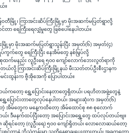
ယ်။
တီမြို့၊ ကြာအင်းဆိပ်ကြီးမြို့မှာ မိုးအဆက်မပြတ်ရွာလို့
င်တာ ရေကြီးရေလျှံမှုတွေ ဖြစ်ပေါ်နေပါတယ်။
မြို့မှာ မိုးအဆက်မပြတ်ရွာသွန်းပြီး အမှတ်(၆) အမှတ်(၄)
်းရပ်ကွက်တွေ ရေကြီးပြီး နေအိမ်တွေ နစ်မြှပ်လို့
၈ စုထက်မနည်း လူဦးရေ ၅၀၀ ကျော်လောက်ဘေးလွတ်ရာကို
းရတယ်လို့ ကြာအင်းဆိပ်ကြီးမြို့နယ် မီးသတ်တပ်ဦးစီးဌာနက
လမင်းထွန်းက ဗွီအိုအေကို ပြောပါတယ်။
ကတော့ ရွှေ့ပြောင်းနေတာတွေရှိတယ်၊ ပရဟိတအဖွဲ့တွေနဲ့
ာ့ ရွှေ့ပြောင်းတာတွေလုပ်နေပါတယ်၊ အများဆုံးက အမှတ်(၆)
ပ်တဲ့ အိမ်တွေက မနေ့ကထိတော့ အိမ်ထောင်စု ၈၈ စုလောက်
းတယ်၊ ဒီမနက်ထပ်ပြီးတော့ အပြောင်းအရွှေ့တွေ ထပ်လုပ်တယ်ဗျ။
 ၈၈ ဆိုရင်တော့ (လူဦးရေ) ၅၀၀ ကျော်ရှိတယ်၊ လောလောဆယ်တော့
်းစင်တာနဲ့ ဘိုသဲကုန်းမှာ သူတို့နေရာချပေးထားတယ်၊ အခုကတော့