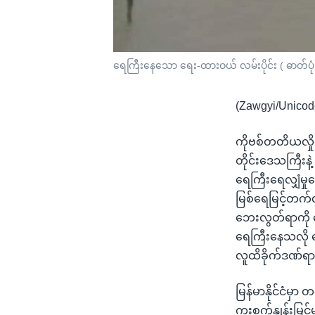
ရေကြီးနေသော ရေး-ထားဝယ် လမ်းပိုင်း ( ဓာတ်ပုံ
(Zawgyi/Unicod
ကိုဗစ်တတိယလှိုင
တိုင်းဒေသကြီးနဲ
ရေကြီးရေလျှံမှ
မြစ်ရေမြင့်တက်လ
ဘေးလွတ်ရာကို ပ
ရေကြီးနေသလို လော
လူထိခိုက်ဒဏ်ရာ
မြန်မာနိုင်ငံမှာ
ကူးစက်နှုန်းမြင့