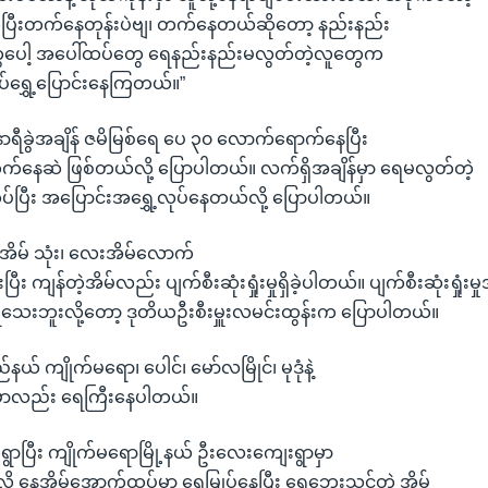
ီးတက်နေတုန်းပဲဗျ၊ တက်နေတယ်ဆိုတော့ နည်းနည်း
ေပေါ့ အပေါ်ထပ်တွေ ရေနည်းနည်းမလွတ်တဲ့လူတွေက
ပ်ရွှေ့ပြောင်းနေကြတယ်။”
၁ နာရီခွဲအချိန် ဇမိမြစ်ရေ ပေ ၃၀ လောက်ရောက်နေပြီး
နေဆဲ ဖြစ်တယ်လို့ ပြောပါတယ်။ လက်ရှိအချိန်မှာ ရေမလွတ်တဲ့
ပ်ပြီး အပြောင်းအရွှေ့လုပ်နေတယ်လို့ ပြောပါတယ်။
နေအိမ် သုံး၊ လေးအိမ်လောက်
ီး ကျန်တဲ့အိမ်လည်း ပျက်စီးဆုံးရှုံးမှုရှိခဲ့ပါတယ်။ ပျက်စီးဆုံးရှုံး
ဘူးလို့တော့ ဒုတိယဦးစီးမှူးလမင်းထွန်းက ပြောပါတယ်။
ယ် ကျိုက်မရော၊ ပေါင်၊ မော်လမြိုင်၊ မုဒုံနဲ့
ေမှာလည်း ရေကြီးနေပါတယ်။
ွာပြီး ကျိုက်မရောမြို့နယ် ဦးလေးကျေးရွာမှာ
့ နေအိမ်အောက်ထပ်မှာ ရေမြှုပ်နေပြီး ရေဘေးသင့်တဲ့ အိမ်