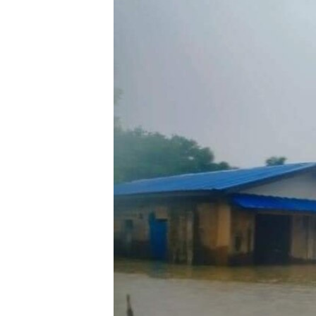
သုတပဒေသာ အင်္ဂလိပ်စာ
အ
ညွန်း
စာမျက်နှာ
သို့
ကျော်
ကြည့်
ရန်
ရှာဖွေ
ရန်
နေရာ
သို့
ကျော်
ရန်