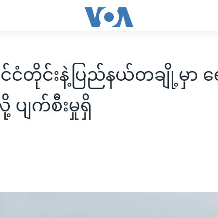
ိုင်ငံတိုင်းနဲ့ပြည်နယ်တချို့မှာ 
ု့ ပျက်စီးမှုရှိ