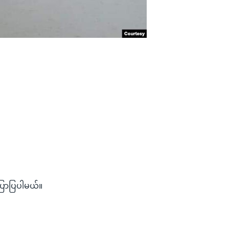
ြောပြပါမယ်။