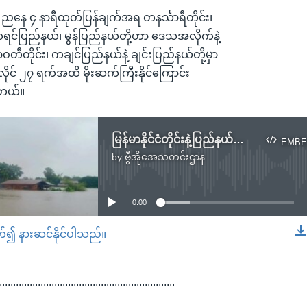
့ ညနေ ၄ နာရီထုတ်ပြန်ချက်အရ တနင်္သာရီတိုင်း၊
ကရင်ပြည်နယ်၊ မွန်ပြည်နယ်တို့ဟာ ဒေသအလိုက်နဲ့
ရာဝတီတိုင်း၊ ကချင်ပြည်နယ်နဲ့ ချင်းပြည်နယ်တို့မှာ
လိုင် ၂၇ ရက်အထိ မိုးဆက်ကြီးနိုင်ကြောင်း
ါတယ်။
မြန်မာနိုင်ငံတိုင်းနဲ့ပြည်နယ်တချို့မှာ ရေကြီးရေလျှံလို့ ပျက်စီးမှုရှိ
EMBE
by
ဗွီအိုအေသတင်းဌာန
No media source currently available
0:00
တ်၍ နားဆင်နိုင်ပါသည်။
EMBED
................................................................