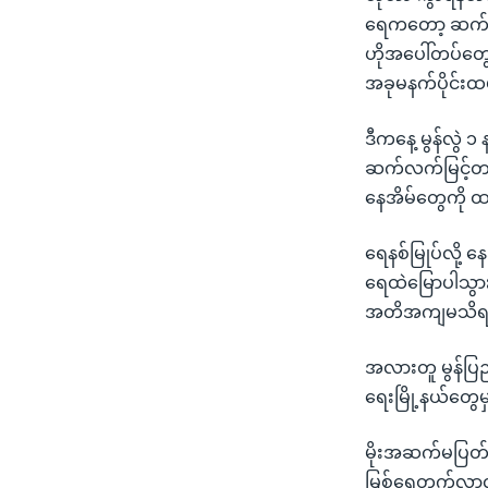
ရေကတော့ ဆက်ပြ
ဟိုအပေါ်တပ်တွ
အခုမနက်ပိုင်းထ
ဒီကနေ့ မွန်လွဲ 
ဆက်လက်မြင့်တက်
နေအိမ်တွေကို ထ
ရေနစ်မြုပ်လို့ 
ရေထဲမြောပါသွားပြ
အတိအကျမသိရသေး
အလားတူ မွန်ပြည်န
ရေးမြို့နယ်တွ
မိုးအဆက်မပြတ်ရ
မြစ်ရေတက်လာလို