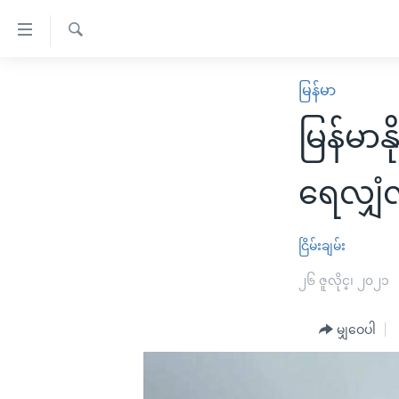
သုံး
ရ
ရှာဖွေ
လွယ်ကူ
မူလစာမျက်နှာ
မြန်မာ
ရ
စေ
မြန်မာ
လာ
မြန်မာန
သည့်
ဒ်
ကမ္ဘာ့သတင်းများ
Link
ဗွီဒီယို
နိုင်ငံတကာ
ရေလျှံလိ
များ
သတင်းလွတ်လပ်ခွင့်
အမေရိကန်
ပင်မ
ရပ်ဝန်းတခု လမ်းတခု အလွန်
တရုတ်
ငြိမ်းချမ်း
အကြောင်းအရာ
အင်္ဂလိပ်စာလေ့လာမယ်
အစ္စရေး-ပါလက်စတိုင်း
၂၆ ဇူလိုင္၊ ၂၀၂၁
သို့
အပတ်စဉ်ကဏ္ဍများ
အမေရိကန်သုံးအီဒီယံ
ကျော်
မျှဝေပါ
ကြည့်
ရေဒီယိုနှင့်ရုပ်သံ အချက်အလက်များ
မကြေးမုံရဲ့ အင်္ဂလိပ်စာ
ရေဒီယို
ရန်
ရေဒီယို/တီဗွီအစီအစဉ်
ရုပ်ရှင်ထဲက အင်္ဂလိပ်စာ
တီဗွီ
ပင်မ