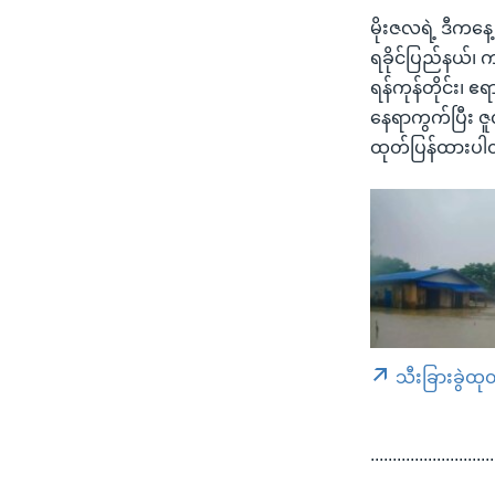
မိုးဇလရဲ့ ဒီကနေ
ရခိုင်ပြည်နယ်၊ 
ရန်ကုန်တိုင်း၊ ဧ
နေရာကွက်ပြီး ဇူ
ထုတ်ပြန်ထားပ
သီးခြားခွဲထု
............................