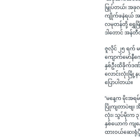
မြှုပ်တယ်၊ အခု
ကျိုက်ဖနဲရယ် 
လမုတန်တို့ ရွှေမြ
ဒါတောင် အန်တီတ
ဇူလိုင် ၂၅ ရက် မ
ကျောက်မော်နီကျေ
နှစ်ဦးထိခိုက်ဒဏ
လောင်းလုံးမြို့
ပြောပါတယ်။
“မနေ့က မိုးအရမ်
ပြိုကျတာပဲဗျ၊ အ
လုံး၊ သွပ်မိုးက
နှစ်ယောက် ကျနေ
ထားဝယ်ဆေးရုံပ