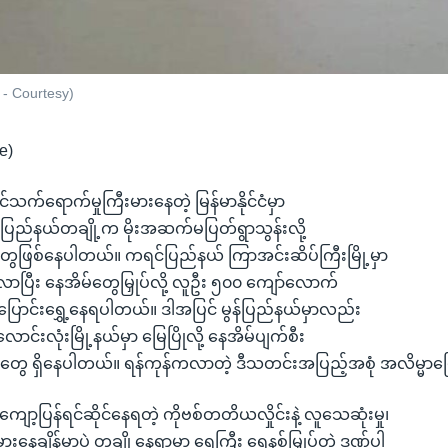
 - Courtesy)
e)
်သက်ရောက်မှုကြီးမားနေတဲ့ မြန်မာနိုင်ငံမှာ
့ ပြည်နယ်တချို့က မိုးအဆက်မပြတ်ရွာသွန်းလို့
ုတွေဖြစ်နေပါတယ်။ ကရင်ပြည်နယ် ကြာအင်းဆိပ်ကြီးမြို့မှာ
ာပြီး နေအိမ်တွေမြှုပ်လို့ လူဦး ၅၀၀ ကျော်လောက်
ြောင်းရွှေ့နေရပါတယ်။ ဒါအပြင် မွန်ပြည်နယ်မှာလည်း
င်းလုံးမြို့နယ်မှာ မြေပြိုလို့ နေအိမ်ပျက်စီး
တွေ ရှိနေပါတယ်။ ရန်ကုန်ကလာတဲ့ ဒီသတင်းအပြည့်အစုံ အလိမ္မာပ
 တကျော့ပြန်ရင်ဆိုင်နေရတဲ့ ကိုဗစ်တတိယလှိုင်းနဲ့ လူသေဆုံးမှု၊
်မားနေချိန်မှာပဲ တချို့နေရာမှာ ရေကြီး ရေနစ်မြှုပ်တဲ့ ဒဏ်ပါ