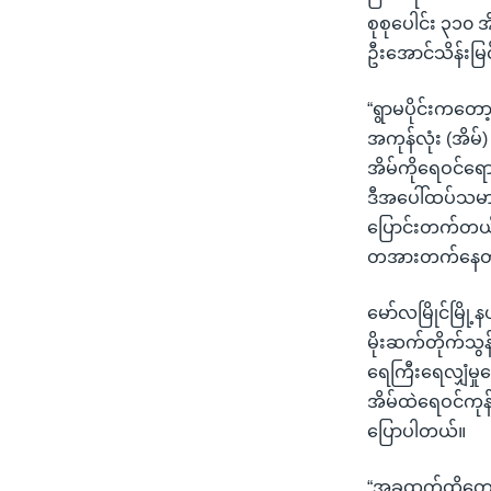
စုစုပေါင်း ၃၁၀ အ
ဦးအောင်သိန်းမြ
“ရွာမပိုင်းကတေ
အကုန်လုံး (အိမ
အိမ်ကိုရေဝင်ရေ
ဒီအပေါ်ထပ်သမားတ
ပြောင်းတက်တယ်
တအားတက်နေတ
မော်လမြိုင်မြိ
မိုးဆက်တိုက်သွန်
ရေကြီးရေလျှံမှုတ
အိမ်ထဲရေဝင်ကုန်ပြ
ပြောပါတယ်။
“အခုထက်ထိတော့