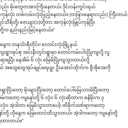
လည်း မိုးတွေတအားကြီးနေတယ်၊ ဒိုင်းဝန်းကွင်းရယ်
အကုန်လုံး တစ်လမ်းလုံးပြည့်နေတယ်။ (တခြားနေရာလည်း) ကြီးတယ်
ိုင်သီရိတို့၊ ဇေယျာ(၁)တို့တာ အကုန်လုံးမြှုပ်ကုန်ပြီး
ို့က နည်းနည်းမြင့်နေတယ်။”
နေ့က တနင်္သာရီတိုင်း၊ လောင်းလုံးမြို့နယ်
းရွာအုပ်စု အင်းနီးတွင်းရွာမှာ တောင်ကမ်းပါးပြိုကျလို့ လူ
်ရာရပြီး နေအိမ် ၆ လုံး မြေမိပြိုကျသွားတယ်လို့
နယ် အထွေထွေအုပ်ချုပ်ရေးမှူး ဦးအောင်ထိုက်က ဗွီအိုအေကို
းရွာပြီးတော့ မိုးများပြီးတော့ တောင်ပေါ်မြေသားမိပြီးတော့
ိမ်ကတော့ ကျနော်တို့ ၆ လုံး၊ ၆ လုံးဆိုတာက ဓနိမိုးက ၃
 ၃ လုံး၊ အဲ့ဒါတာ မြေမိသွားတာပေါ့၊ ထိခိုက်ဒဏ်ရာကတော့
ာ်တို့ ဟိုနေ့က ခြေထောင်ထိသွားတယ်၊ အဲ့ဒါကတော့ ကျနော်တို့
ို့ထားတယ်။”