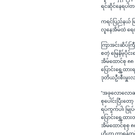
ရင်ဆိုင်နေရပါတ
ကရင်ပြည်နယ် မြဝ
လူနေအိမ်ထဲ ရေဝ
ကြာအင်းဆိပ်ကြီး
စတဲ့ မြေနိမ့်ပိုင
အိမ်ထောင်စု ၈
ပြောင်းရွှေ့ထာ
ဒုတိယဦးစီးမှူး
“အခုလောလောဆယ်
စုပေါင်းပြီးတေ
ရပ်ကွက်ပါ၊ မြု
ပြောင်းရွှေ့ထာ
အိမ်ထောင်စုစု
ဟိုဟာ ကွာရန်တင