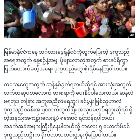
အ
သုတပဒေသာ အင်္ဂလိပ်စာ
ညွန်း
Learning English
စာမျက်နှာ
သို့
ဗွီအိုအေ လူမှုကွန်ယက်များ
ကျော်
ကြည့်
မြန်မာနိုင်ငံကနေ ဘင်္ဂလားဒေ့ရှ်နိုင်ငံကိုထွက်ပြေးတဲ့ ဒုက္ခသည်
ရန်
ဘာသာစကားများ
အရေအတွက် နေ့စဉ်နဲ့အမျှ ပိုများလာတဲ့အတွက် စားနပ်ရိက္ခာ
ရှာဖွေ
ပြတ်တောက်မယ့်အရေး ဒုက္ခသည်တွေ စိုးရိမ်နေကြပါတယ်။
ရန်
နေရာ
ကလေးတွေအတွက် ဆန်နှစ်ခွက်ရတယ်ဆိုရင် အားလုံးအတွက်
သို့
လက်တဆုပ်စာလောက် စားစရာကို ပေးနိုင်ပါသေးတယ်၊ ဆန်လဲ
ကျော်
မရဘူး၊ တခြား အကူအညီလဲမရဘူး၊ ခင်ပွန်းဖြစ်သူဟာလဲ
ရန်
ဒုက္ခသည်စခန်းအပြင်ဘက်ထွက်ပြီး အလုပ်မလုပ်ရဘူးဆိုရင် ရှိ
တဲ့အနည်းအကျဉ်းလေးနဲ့ပဲ ရအောင် ရှင်သန်ရပါတယ်၊
အခက်အခဲအများကြီးရှိနေပါတယ်လို့ ကလေး ၅ ယောက်မိခင်
ဒုက္ခသည်တဦးက ရိုက်တာသတင်းဌာနကိုပြောပါတယ်။