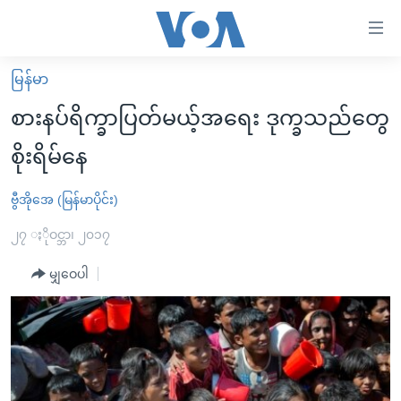
သုံး
ရ
လွယ်ကူ
မြန်မာ
မူလစာမျက်နှာ
စေ
စားနပ်ရိက္ခာပြတ်မယ့်အရေး ဒုက္ခသည်တွေ
မြန်မာ
သည့်
စိုးရိမ်နေ
ကမ္ဘာ့သတင်းများ
Link
ဗွီဒီယို
နိုင်ငံတကာ
ဗွီအိုအေ (မြန်မာပိုင်း)
များ
သတင်းလွတ်လပ်ခွင့်
အမေရိကန်
၂၇ ႏိုဝင္ဘာ၊ ၂၀၁၇
ပင်မ
ရပ်ဝန်းတခု လမ်းတခု အလွန်
တရုတ်
အကြောင်းအရာ
မျှဝေပါ
သို့
အင်္ဂလိပ်စာလေ့လာမယ်
အစ္စရေး-ပါလက်စတိုင်း
ကျော်
အပတ်စဉ်ကဏ္ဍများ
အမေရိကန်သုံးအီဒီယံ
ကြည့်
ရေဒီယိုနှင့်ရုပ်သံ အချက်အလက်များ
မကြေးမုံရဲ့ အင်္ဂလိပ်စာ
ရေဒီယို
ရန်
ပင်မ
ရေဒီယို/တီဗွီအစီအစဉ်
ရုပ်ရှင်ထဲက အင်္ဂလိပ်စာ
တီဗွီ