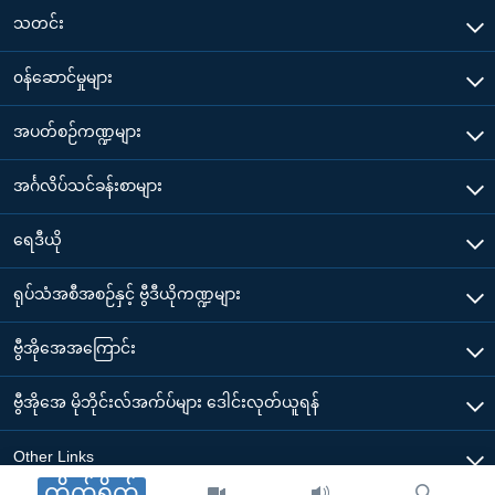
သတင်း
၀န်ဆောင်မှုများ
အပတ်စဉ်ကဏ္ဍများ
အင်္ဂလိပ်သင်ခန်းစာများ
ရေဒီယို
ရုပ်သံအစီအစဉ်နှင့် ဗွီဒီယိုကဏ္ဍများ
ဗွီအိုအေအကြောင်း
ဗွီအိုအေ မိုဘိုင်းလ်အက်ပ်များ ဒေါင်းလုတ်ယူရန်
Other Links
တိုက်ရိုက်