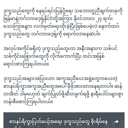
ဒုက္ခသည်တွေကို နေရပ်ရင်းပြန်ပို့ရေး သဘောတူညီချက်တခုကို
မြန်မာနဲ့ဘင်္ဂလားဒေ့ရှ်နိုင်ငံတို့အကြား နိုဝင်ဘာလ ၂၄ ရက်၊
သောကြာနေ့က လက်မှတ်ရေးထိုးခဲ့ပြီးဖြစ်ပေမဲ့လဲ နောက်ထပ်
ဒုက္ခသည်တွေ ဘင်္ဂလားဒေ့ရှ်ကို ရောက်လာနေဆဲပါ။
အလုပ်အကိုင်မရှိတဲ့ ဒုက္ခသည်တွေဟာ အနီးအနားက သစ်ပင်
သစ်ကိုင်းခြောက်တွေကို လိုက်ကောက်ပြီး ထင်းအဖြစ်
ရောင်းစားကြရပါတယ်။
ဒုက္ခသည်အများအပြားဟာ အကူအညီပေးအဖွဲ့တွေကပေးတဲ့
စားနပ်ရိက္ခာအကူအညီတွေအပေါ် မှီခိုအားထားနေရတာပါ။ ဆန်
တအိတ် ဒါမှမဟုတ် ချက်ပြုတ်ဖို့ဆီတခွက်ရဖို့ နာရီပေါင်းများစွာ
တန်းစီစောင့်ကြရပါတယ်။
စားနပ်ရိက္ခာပြတ်မယ့်အရေး ဒုက္ခသည်တွေ စိုးရိမ်နေ