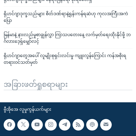
ရိုဟင်ဂျာဒုက္ခသည်များ စိတ်ဒဏ်ရာနဲ့ရုန်းကန်ရဆဲဟု ကုလအကြီးအကဲ
ပြော
မြန်မာနဲ့ နားလည်မှုစာချွန်လွှာ ကြာသပတေးနေ့ လက်မှတ်ရေးထိုးနိုင်ဖို့ ဘ
င်္ဂလားဒေ့ရှ်မျှော်လင့်
ရိုဟင်ဂျာတွေအပေါ် လူမျိုးစုရှင်းလင်းမှု ကျူးလွန်ကြောင်း ကန်အစိုးရ
တရားဝင်သတ်မှတ်
အခြားဖတ်ရှုစရာများ
ဗွီအိုအေ လူမှုကွန်ယက်များ