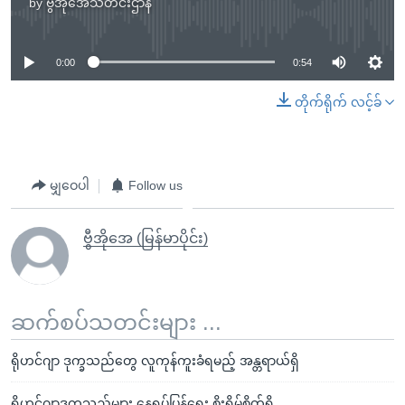
by
ဗွီအိုအေသတင်းဌာန
No media source currently available
0:00
0:54
တိုက်ရိုက် လင့်ခ်
မျှဝေပါ
Follow us
ဗွီအိုအေ (မြန်မာပိုင်း)
ဆက်စပ်သတင်းများ ...
ရိုဟင်ဂျာ ဒုက္ခသည်တွေ လူကုန်ကူးခံရမည့် အန္တရာယ်ရှိ
ရိုဟင်ဂျာဒုက္ခသည်များ နေရပ်ပြန်ရေး စိုးရိမ်စိတ်ရှိ