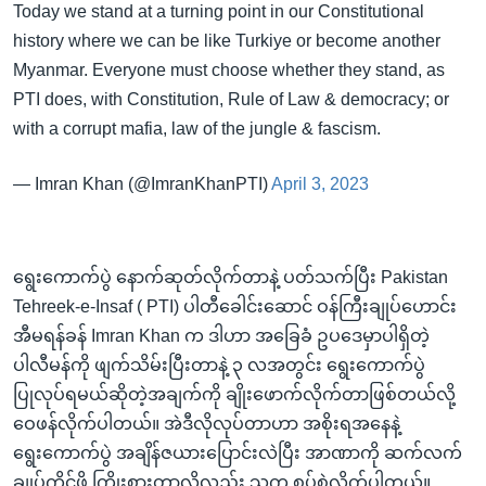
Today we stand at a turning point in our Constitutional
history where we can be like Turkiye or become another
Myanmar. Everyone must choose whether they stand, as
PTI does, with Constitution, Rule of Law & democracy; or
with a corrupt mafia, law of the jungle & fascism.
— Imran Khan (@ImranKhanPTI)
April 3, 2023
ရွေးကောက်ပွဲ နောက်ဆုတ်လိုက်တာနဲ့ ပတ်သက်ပြီး Pakistan
Tehreek-e-Insaf ( PTI) ပါတီခေါင်းဆောင် ဝန်ကြီးချုပ်ဟောင်း
အီမရန်ခန် Imran Khan က ဒါဟာ အခြေခံ ဥပဒေမှာပါရှိတဲ့
ပါလီမန်ကို ဖျက်သိမ်းပြီးတာနဲ့ ၃ လအတွင်း ရွေးကောက်ပွဲ
ပြုလုပ်ရမယ်ဆိုတဲ့အချက်ကို ချိုးဖောက်လိုက်တာဖြစ်တယ်လို့
ဝေဖန်လိုက်ပါတယ်။ အဲဒီလိုလုပ်တာဟာ အစိုးရအနေနဲ့
ရွေးကောက်ပွဲ အချိန်ဇယားပြောင်းလဲပြီး အာဏာကို ဆက်လက်
ချုပ်ကိုင်ဖို့ ကြိုးစားတာလို့လည်း သူက စွပ်စွဲလိုက်ပါတယ်။