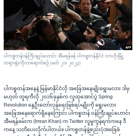
အ
သုတပဒေသာ အင်္ဂလိပ်စာ
ညွန်း
Learning English
စာမျက်နှာ
သို့
ဗွီအိုအေ လူမှုကွန်ယက်များ
ကျော်
ကြည့်
ရန်
ဘာသာစကားများ
ပါကစ္စတန်ဝန်ကြီးချုပ်ဟောင်း အီမရန်ခန် ပါကစ္စတန်နိုင်ငံ လာဟိုးမြို့
ရှာဖွေ
တရားရုံးကိုလာရောက်စဉ် (မတ် ၂၁၊ ၂၀၂၃)
ရန်
နေရာ
သို့
ပါကစ္စတန်အနေနဲ့ မြန်မာနိုင်ငံလို အခြေအနေမျိုးရွေးမလား ဒါမှ
ကျော်
မဟုတ် တူရကီလို ၂၀၁၆ခုနှစ်က လူထုအောင်ပွဲ Spring
ရန်
Revolution နွေဦးတော်လှန်ရေးဖြစ်ရပ်မျိုးကို ရွေးမလား
အခြေအနေရောက်ရှိနေကြောင်း ပါကစ္စတန် ဝန်ကြီးချုပ်ဟောင်း
အီမရန်ခမ်းက (Imran Khan) က Twitter လူမှုကွန်ရက်ကနေ ဒီ
ကနေ့ သတိပေးလိုက်ပါတယ်။ ပါကစ္စတန်ဖွဲ့စည်းပုံအခြေခံ