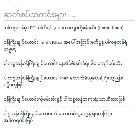
ဆက်စပ်သတင်းများ ...
ပါကစ္စတန်မှာ PTI ပါတီဝင် ၃,၀၀၀ ကျော်ကိုဖမ်းဆီး (Imran Khan)
ဝန်ကြီးချုပ်ဟောင်း Imran Khan အပေါ် အကြမ်းဖက်မှုနဲ့ ပါကစ္စတန်ရဲ
အမှုဖွင့်
ပါကစ္စတန်ဝန်ကြီးချုပ်ဟောင်း နေအိမ်စီးနင်းခံရ၊ ၆၀ ကျော်ဖမ်းဆီး
ပါကစ္စတန်ဝန်ကြီးချုပ်ဟောင်း Khan ထောက်ခံသူတွေနဲ့ ရဲတွေကြား
ပဋိပက္ခဖြစ်
ဝန်ကြီးချုပ်ဟောင်းကိုဖမ်းဆီးခွင့် ပါကစ္စတန်တရားရုံးယာယီတားမြစ်
ပါစ္စတန်ဝန်ကြီးချုပ်ဟောင်းကို ထောက်ခံသူတွေနဲ့ ရဲတွေကြား
အဓိကရုဏ်းဖြစ်