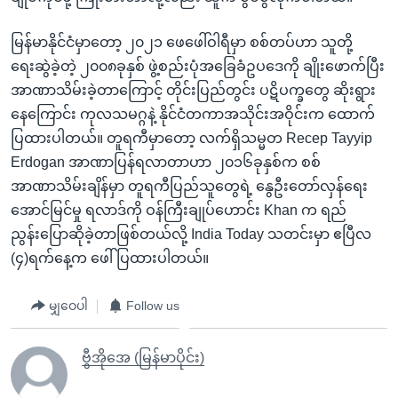
မြန်မာနိုင်ငံမှာတော့ ၂၀၂၁ ဖေဖေါ်ဝါရီမှာ စစ်တပ်ဟာ သူတို့
ရေးဆွဲခဲ့တဲ့ ၂၀၀၈ခုနှစ် ဖွဲ့စည်းပုံအခြေခံဥပဒေကို ချိုးဖောက်ပြီး
အာဏာသိမ်းခဲ့တာကြောင့် တိုင်းပြည်တွင်း ပဋိပက္ခတွေ ဆိုးရွား
နေကြောင်း ကုလသမဂ္ဂနဲ့ နိုင်ငံတကာအသိုင်းအဝိုင်းက ထောက်
ပြထားပါတယ်။ တူရကီမှာတော့ လက်ရှိသမ္မတ Recep Tayyip
Erdogan အာဏာပြန်ရလာတာဟာ ၂၀၁၆ခုနှစ်က စစ်
အာဏာသိမ်းချိန်မှာ တူရကီပြည်သူတွေရဲ့ နွေဦးတော်လှန်ရေး
အောင်မြင်မှု ရလာဒ်ကို ဝန်ကြီးချုပ်ဟောင်း Khan က ရည်
ညွန်းပြောဆိုခဲ့တာဖြစ်တယ်လို့ India Today သတင်းမှာ ဧပြီလ
(၄)ရက်နေ့က ဖေါ်ပြထားပါတယ်။
မျှဝေပါ
Follow us
ဗွီအိုအေ (မြန်မာပိုင်း)