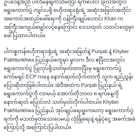
ဥပဒေနဲ့အညီ ပါလီမန်ဖျက်သိမ်းပြီး ရက်ပေါင်း (၉ဝ)အတွင်း
ရွေးကောက်ပွဲ ကျင်းပဖို့ ဗဟိုတရားရုံးရဲ့ အဆုံးအဖြတ်အတိုင်း
အကောင်အထည်ဖေါ်ရေးကို ဝန်ကြီးချုပ်ဟောင်း Khan က
အကြီးအကျယ်မျှော်လင့်နေကြောင်း ဒေသထုတ် သတင်းတွေမှာ
ဖေါ်ပြထားပါတယ်။
ပါကစ္စတန်ဗဟိုတရားရုံးရဲ့ အဆုံးအဖြတ်နဲ့ Punjab နဲ့ Khyber
Pakhtunkhwa ပြည်နယ်တွေမှာ မူလက ဒီလ ဧပြီလအတွင်း
ရွေးကောက်ပွဲ ပြုလုပ်ဖို့သတ်မှတ်ထားပြီးမှ ရွေးကောက်ပွဲ
ကော်မရှင် ECP ကနေ နောက်ဆုတ်လိုက်တာကို သူက ရည်ညွှန်း
ပြောဆိုတာဖြစ်ပါတယ်။ အဲဒီအထဲက Punjab ပြည်နယ် ရဲ့
ရွေးကောက်ပွဲကို လာမယ့် အောက်တိုဘာလ ၈ ရက်နေ့ကို
နောက်ဆုတ် ပြောင်းလဲ သတ်မှတ်လိုက်ပါတယ်။ Khyber
Pakhtunkhwa ပြည်နယ် အုပ်ချုပ်ရေးမှူးကတော့ ရွေးကောက်ပွဲ
ရက်ကို မသတ်မှတ်သေးပေမယ့် လုံခြုံရေးနဲ့ ရန်ပုံငွေ အခက်အခဲ
ကြောင့်လို့ အကြောင်းပြပါတယ်။