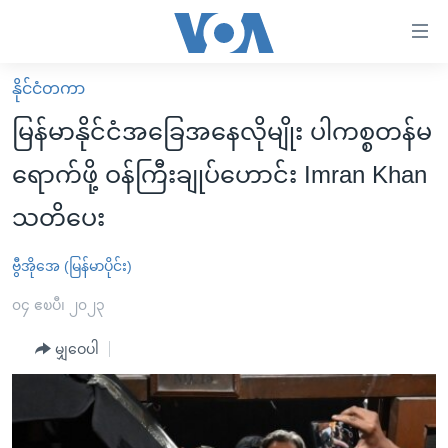
သုံး
ရ
လွယ်ကူ
နိုင်ငံတကာ
မူလစာမျက်နှာ
စေ
မြန်မာနိုင်ငံအခြေအနေလိုမျိုး ပါကစ္စတန်မ
မြန်မာ
သည့်
ရောက်ဖို့ ဝန်ကြီးချုပ်ဟောင်း Imran Khan
ကမ္ဘာ့သတင်းများ
Link
သတိပေး
ဗွီဒီယို
နိုင်ငံတကာ
များ
သတင်းလွတ်လပ်ခွင့်
အမေရိကန်
ပင်မ
ဗွီအိုအေ (မြန်မာပိုင်း)
ရပ်ဝန်းတခု လမ်းတခု အလွန်
တရုတ်
အကြောင်းအရာ
၀၄ ဧၿပီ၊ ၂၀၂၃
သို့
အင်္ဂလိပ်စာလေ့လာမယ်
အစ္စရေး-ပါလက်စတိုင်း
ကျော်
မျှဝေပါ
အပတ်စဉ်ကဏ္ဍများ
အမေရိကန်သုံးအီဒီယံ
ကြည့်
ရေဒီယိုနှင့်ရုပ်သံ အချက်အလက်များ
မကြေးမုံရဲ့ အင်္ဂလိပ်စာ
ရေဒီယို
ရန်
ပင်မ
ရေဒီယို/တီဗွီအစီအစဉ်
ရုပ်ရှင်ထဲက အင်္ဂလိပ်စာ
တီဗွီ