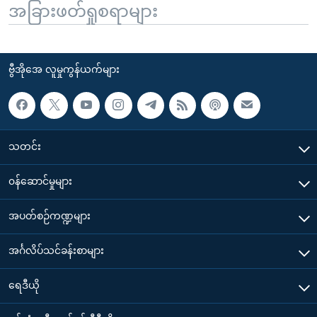
အခြားဖတ်ရှုစရာများ
ဗွီအိုအေ လူမှုကွန်ယက်များ
သတင်း
၀န်ဆောင်မှုများ
အပတ်စဉ်ကဏ္ဍများ
အင်္ဂလိပ်သင်ခန်းစာများ
ရေဒီယို