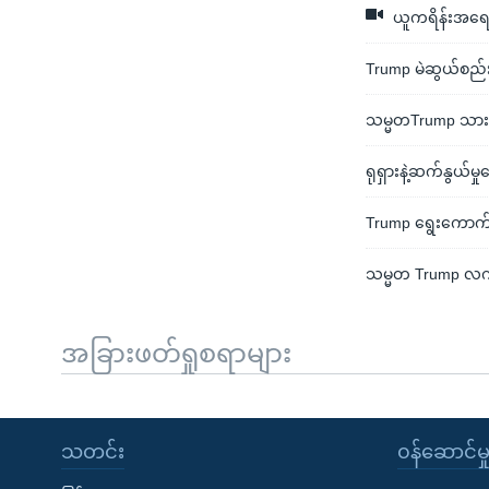
ယူကရိန်းအရေး 
Trump မဲဆွယ်စည်းရ
သမ္မတTrump သားမက
ရုရှားနဲ့ဆက်နွယ်မ
Trump ရွေးကောက်ပွ
သမ္မတ Trump လက်
အခြားဖတ်ရှုစရာများ
သတင်း
၀န်ဆောင်မှ