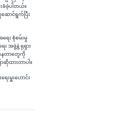
းခံခဲ့ပါတယ်။
ူဆောင်ရွက်ပြီး
ေး စုံစမ်းမှု
အဖွဲ့နဲ့ ရုရှား
းနေတာတွေကို
ြောဆိုထားတာပါ။
းရေးမှူးဟောင်း