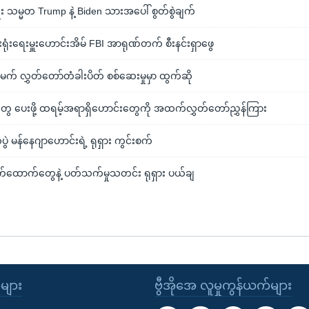
သမ္မတ Trump နဲ့ Biden သားအပေါ် စွတ်စွဲချက်
ုံးရေးမှူးဟောင်းအိမ် FBI အာရုဏ်တက် စီးနင်းရှာဖွေ
် လွှတ်တော်တံခါးပိတ် စစ်ဆေးမှုမှာ ထွက်ဆို
ှုတွေ ပေးဖို့ ထရမ့်အရာရှိဟောင်းတွေကို အထက်လွှတ်တော်ညွှန်ကြား
ဲ မန်နေဂျာဟောင်းရဲ့ ရုရှား ကွင်းစက်
ထောက်တွေနဲ့ ပတ်သက်မှုသတင်း ရုရှား ပယ်ချ
ုများ
ဗွီအိုအေ လူမှုကွန်ယက်များ