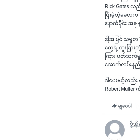
Rick Gates လည်
ပြီးခဲ့တဲ့မေလက 
နောက်ပိုင်း အခု
ဒါ့အပြင် သမ္မတ 
တွေရဲ့ ထူးခြားတ
ကြား ပတ်သက်မှု
အောက်လမ်းနည်းန
ဒါပေမယ့်လည်း ဝါ
Robert Muller ကိ
မျှဝေပါ
ဗွီအိ