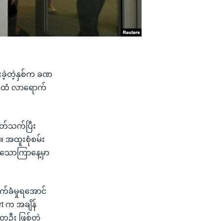
းခဲ့တဲ့နှစ်က ခဏ
ွေထံ လာရောက်
 ပတ်သက်ပြီး
။ အထူးစုံစမ်း
့က သောကြာနေ့မှာ
က်ခံမှုရအောင်
rt က အချိန်
တဦး ဖြစ်တဲ့