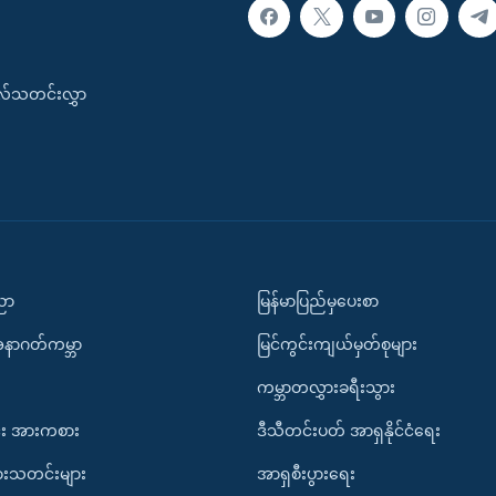
းလ်သတင်းလွှာ
ပညာ
မြန်မာပြည်မှပေးစာ
အနာဂတ်ကမ္ဘာ
မြင်ကွင်းကျယ်မှတ်စုများ
ကမ္ဘာတလွှားခရီးသွား
း အားကစား
ဒီသီတင်းပတ် အာရှနိုင်ငံရေး
ားသတင်းများ
အာရှစီးပွားရေး