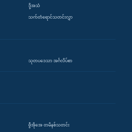
ဒို့အသံ
သက်တံရောင်သတင်းလွှာ
သုတပဒေသာ အင်္ဂလိပ်စာ
ဗွီအိုအေ တမိနစ်သတင်း