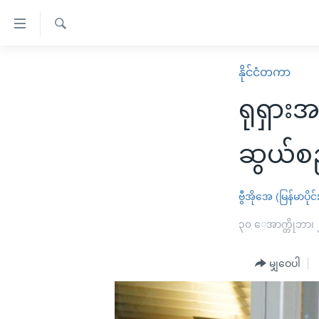
သုံး
ရ
ရှာဖွေ
လွယ်ကူ
မူလစာမျက်နှာ
နိုင်ငံတကာ
ရ
စေ
မြန်မာ
လာ
ရုရှားအ
သည့်
ဒ်
ကမ္ဘာ့သတင်းများ
Link
ဗွီဒီယို
နိုင်ငံတကာ
ဆွယ်စည်
များ
သတင်းလွတ်လပ်ခွင့်
အမေရိကန်
ပင်မ
ရပ်ဝန်းတခု လမ်းတခု အလွန်
တရုတ်
ဗွီအိုအေ (မြန်မာပိုင်
အကြောင်းအရာ
အင်္ဂလိပ်စာလေ့လာမယ်
အစ္စရေး-ပါလက်စတိုင်း
၃၀ ေအာက္တိုဘာ၊
သို့
အပတ်စဉ်ကဏ္ဍများ
အမေရိကန်သုံးအီဒီယံ
ကျော်
မျှဝေပါ
ကြည့်
ရေဒီယိုနှင့်ရုပ်သံ အချက်အလက်များ
မကြေးမုံရဲ့ အင်္ဂလိပ်စာ
ရေဒီယို
ရန်
ရေဒီယို/တီဗွီအစီအစဉ်
ရုပ်ရှင်ထဲက အင်္ဂလိပ်စာ
တီဗွီ
ပင်မ