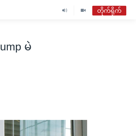
တိုက်ရိုက်
ဗွီအိုအေ မြန်မာညချမ်း
တိုက်ရိုက်ထုတ်လွှင့်မှု
Trump မဲ
အစီအစဉ်များ
ဗွီအိုအေ မြန်မာညချမ်း
ရေဒီယိုတိုက်ရိုက်နားဆင်ရန်