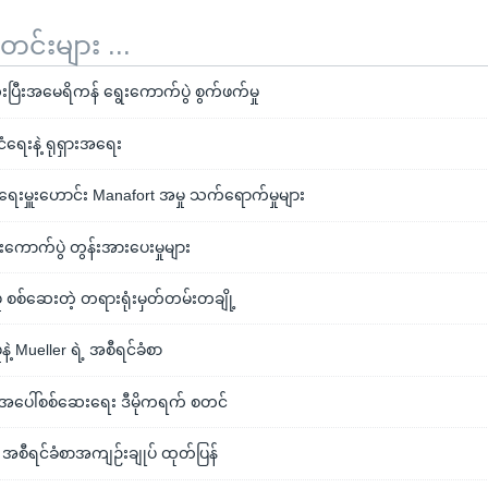
်းများ ...
ပြီးအမေရိကန် ရွေးကောက်ပွဲ စွက်ဖက်မှု
ံရေးနဲ့ ရုရှားအရေး
ရေးမှူးဟောင်း Manafort အမှု သက်ရောက်မှုများ
ာက်ပွဲ တွန်းအားပေးမှုများ
ှု စစ်ဆေးတဲ့ တရားရုံးမှတ်တမ်းတချို့
နဲ့ Mueller ရဲ့ အစီရင်ခံစာ
ပေါ်စစ်ဆေးရေး ဒီမိုကရက် စတင်
 အစီရင်ခံစာအကျဉ်းချုပ် ထုတ်ပြန်