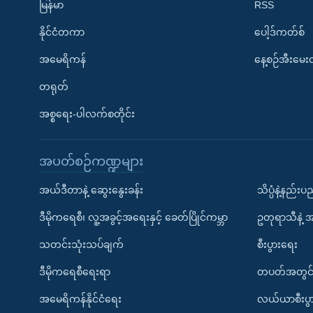
မြန်မာ
RSS
နိုင်ငံတကာ
ပေါ့ဒ်ကတ်စ်
အမေရိကန်
နေ့စဉ်အီးမေ
တရုတ်
အစ္စရေး-ပါလက်စတိုင်း
အပတ်စဉ်ကဏ္ဍများ
အယ်ဒီတာနဲ့ ဆွေးနွေးခန်း
သိပ္ပံနဲ့နည်း
ဒီမိုကရေစီ၊ လူ့အခွင့်အရေးနှင့် ခေတ်ပြိုင်ကမ္ဘာ
ဥတုရာသီနဲ့ 
သတင်းသုံးသပ်ချက်
စီးပွားရေး
ဒီမိုကရေစီရေးရာ
တပတ်အတွင်
အမေရိကန်နိုင်ငံရေး
လယ်ယာစီးပွ