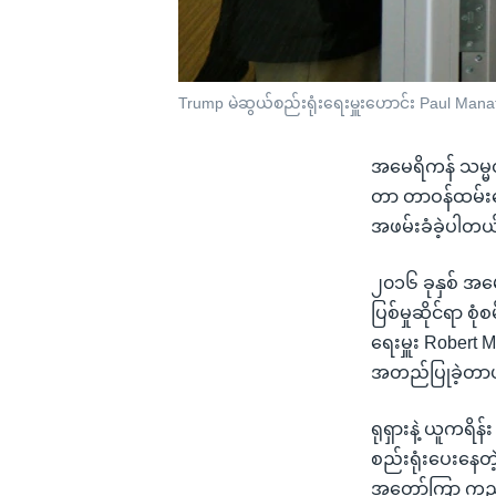
Trump မဲဆွယ်စည်းရုံးရေးမှူးဟောင်း Paul Mana
အမေရိကန် သမ္မတ 
တာ တာဝန်ထမ်းဆ
အဖမ်းခံခဲ့ပါတယ
၂၀၁၆ ခုနှစ် အမေရ
ပြစ်မှုဆိုင်ရာ 
ရေးမှူး Robert M
အတည်ပြုခဲ့တာပ
ရုရှားနဲ့ ယူကရိ
စည်းရုံးပေးနေတဲ
အတော်ကြာ ကူညီဆ