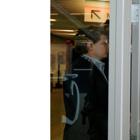
သုတပဒေသာ အင်္ဂလိပ်စာ
အ
ညွန်း
စာမျက်နှာ
သို့
ကျော်
ကြည့်
ရန်
ရှာဖွေ
ရန်
နေရာ
သို့
ကျော်
ရန်