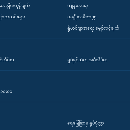
်မာ နှိုင်းယှဉ်ချက်
ကျန်းမာရေး
ပြားသတင်းများ
အမျိုးသမီးကဏ္ဍ
ရိုဟင်ဂျာအရေး မျှော်လင့်ချက်
်္ဂလိပ်စာ
ရုပ်ရှင်ထဲက အင်္ဂလိပ်စာ
၀-၁၀း၀၀
ရေမြေခြားမှ ရုပ်ပုံလွှာ