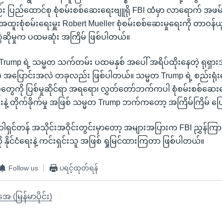
း ပြည်ထောင်စု စုံစမ်းစစ်ဆေးရေးဗျူရို FBI ထံမှာ လာရောက် အဖမ်
အထူးစုံစမ်းရေးမှူး Robert Mueller စုံစမ်းစစ်ဆေးမှုရေးကို တာဝန်ယ
 စွဲဆိုမှုက ပထမဆုံး အကြိမ် ဖြစ်ပါတယ်။
Trump ရဲ့ သမ္မတ သက်တမ်း ပထမနှစ် အပေါ် အရိပ်ထိုးနေတဲ့ ရုရှားအရ
ဲ့ အပြောင်းအလဲ တခုလည်း ဖြစ်ပါတယ်။ သမ္မတ Trump ရဲ့ စည်းရုံးရေး 
တွေကို ပြစ်မှုဆိုင်ရာ အရရော၊ လွှတ်တော်ဘက်ကပါ စုံစမ်းစစ်ဆေ
ဲ့ တိုက်ခိုက်မှု အဖြစ် သမ္မတ Trump ဘက်ကတော့ အကြိမ်ကြိမ် ပ
ရှင်တန် အသိုင်းအဝိုင်းတွင်းမှာတော့ အများအပြားက FBI ညွှန်ကြာ
ု နိုင်ငံရေးနဲ့ ကင်းရှင်းသူ အဖြစ် ရှုမြင်ထားကြတာ ဖြစ်ပါတယ်။
Follow us
ပရင့်ထုတ်ရန်
ုအေ (မြန်မာပိုင်း)