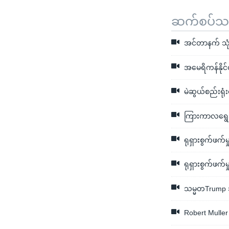
ဆက်စပ်သတင
အင်တာနက် သုံး
အမေရိကန်နိုင်င
မဲဆွယ်စည်းရုံး
ကြားကာလရွေးကေ
ရုရှားစွက်ဖက်မ
ရုရှားစွက်ဖက်မှု
သမ္မတTrump အ
Robert Muller