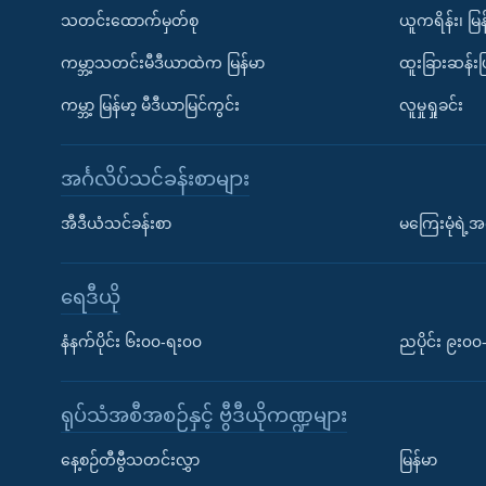
သတင်းထောက်မှတ်စု
ယူကရိန်း၊ မြန
ကမ္ဘာ့သတင်းမီဒီယာထဲက မြန်မာ
ထူးခြားဆန်း
ကမ္ဘာ့ မြန်မာ့ မီဒီယာမြင်ကွင်း
လူမှုရှုခင်း
အင်္ဂလိပ်သင်ခန်းစာများ
အီဒီယံသင်ခန်းစာ
မကြေးမုံရဲ့အင
ရေဒီယို
နံနက်ပိုင်း ၆း၀၀-ရး၀၀
ညပိုင်း ၉း၀
ရုပ်သံအစီအစဉ်နှင့် ဗွီဒီယိုကဏ္ဍများ
နေ့စဉ်တီဗွီသတင်းလွှာ
မြန်မာ