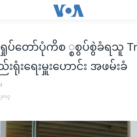
ရှုပ်တော်ပုံကိစ ္စစွပ်စွဲခံရသူ 
းရုံးရေးမှူးဟောင်း အဖမ်းခံ
း)
 ၂၀၁၇