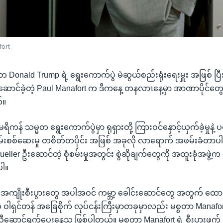
fort
Donald Trump ရဲ့ ရွေးကောက်ပွဲ မဲဆွယ်စည်းရုံးရေးမှူး အဖြစ် ပြီ
ောင်ခဲ့တဲ့ Paul Manafort က ဒီကနေ့ တနလာၤနေ့မှာ အာဏာပိုင်တ
်။
ိကန် သမ္မတ ရွေးကောက်ပွဲမှာ ရုရှားတို့ ကြားဝင်နှောင့်ယှက်ခဲ့မှုနဲ့
စုံစမ်းစစ်ဆေးမှု တစိတ်တပိုင်း အဖြစ် အခုလို လာရောက် အဖမ်းခံတာပါ
ueller ဦးဆောင်တဲ့ စုံစမ်းမှုအတွင်း စွဲဆိုချက်တွေကို အထူးခုံအဖွဲ
ါ။
န်း အကျိုးစီးပွားတွေ အပါအဝင် ကမ္ဘာ့ ခေါင်းဆောင်တွေ အတွက် ထော
့ ဝါရှင်တန် အခြေစိုက် လုပ်ငန်းကြီးမှာတခုမှာလည်း မစ္စတာ Manafo
ောင်ရွက်ပေးနေသူ ဖြစ်ပါတယ်။ မစ္စတာ Manafort ရဲ့ စီးပွားဖက် 