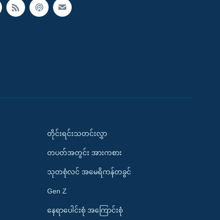
တိုင်းရင်းသတင်းလွှာ
တပတ်အတွင်း အားကစား
သုတစုံလင် အမေရိကန်တခွင်
Gen Z
နေရာပေါင်းစုံ အကြောင်းစုံ