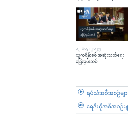
၁၂ မတ္၊ ၂၀၂၅
ယူကရိန်းစစ် အဆုံးသတ်ရေး
ခြေလှမ်းသစ်
ရုပ်သံအစီအစဉ်မျာ
ရေဒီယိုအစီအစဉ်မျ