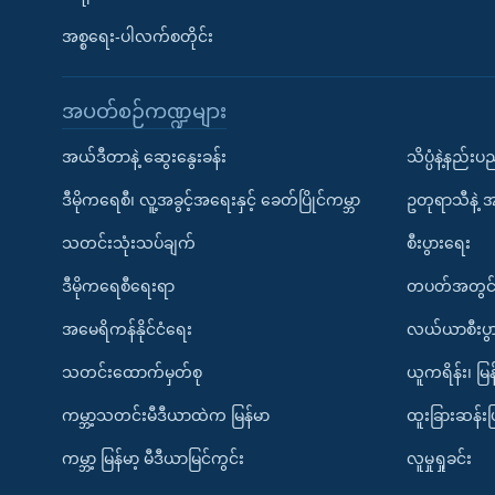
အစ္စရေး-ပါလက်စတိုင်း
အပတ်စဉ်ကဏ္ဍများ
အယ်ဒီတာနဲ့ ဆွေးနွေးခန်း
သိပ္ပံနဲ့နည်း
ဒီမိုကရေစီ၊ လူ့အခွင့်အရေးနှင့် ခေတ်ပြိုင်ကမ္ဘာ
ဥတုရာသီနဲ့ 
သတင်းသုံးသပ်ချက်
စီးပွားရေး
ဒီမိုကရေစီရေးရာ
တပတ်အတွင်
အမေရိကန်နိုင်ငံရေး
လယ်ယာစီးပွ
သတင်းထောက်မှတ်စု
ယူကရိန်း၊ မြန
ကမ္ဘာ့သတင်းမီဒီယာထဲက မြန်မာ
ထူးခြားဆန်း
ကမ္ဘာ့ မြန်မာ့ မီဒီယာမြင်ကွင်း
လူမှုရှုခင်း