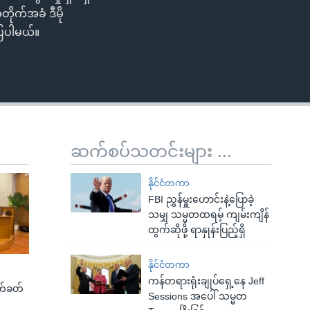
တိုက်အခံ ဒီမို
ြပါမယ်။
ဆက်စပ်သတင်းများ ...
နိုင်ငံတကာ
FBI ညွှန်မှူးဟောင်းနဲ့ပြောခဲ့
သမျှ သမ္မတထရမ့် ကျမ်းကျိန်
ထွက်ဆိုဖို့ ရာနှုန်းပြည့်ရှိ
နိုင်ငံတကာ
ကန်တရားရုံးချုပ်ရှေ့နေ Jeff
က်ခတ်
Sessions အပေါ် သမ္မတ