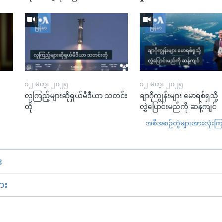
၁၂ မတ္၊ ၂၀၂၅
၁၂ မတ္၊ ၂၀၂၅
လူကြည့်များဆိုရှယ်မီဒီယာ သတင်း
ချာဂိုကျွန်းများ မောရစ်ရှသို့
တို
လွှဲပြောင်းမည်ကို ဆန့်ကျင်
အစီအစဉ်တွဲများအားလုံးကြည့
း
ား