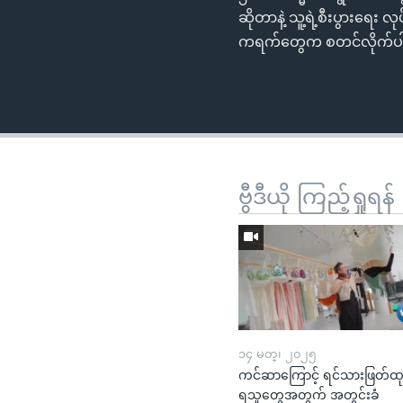
ဆိုတာနဲ့ သူ့ရဲ့စီးပွားရေး
ကရက်တွေက စတင်လိုက်ပါတယ
ဗွီဒီယို ကြည့်ရှုရန်
၁၄ မတ္၊ ၂၀၂၅
ကင်ဆာကြောင့် ရင်သားဖြတ်ထ
ရသူတွေအတွက် အတွင်းခံ