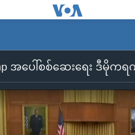
p အပေါ်စစ်ဆေးရေး ဒီမိုကရ