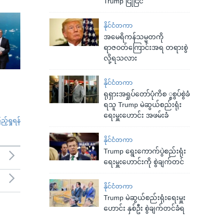
Trump ငြိုငြင်
နိုင်ငံတကာ
အမေရိကန်သမ္မတကို
ရာဇဝတ်ကြောင်းအရ တရားစွဲ
လို့ရသလား
နိုင်ငံတကာ
ရုရှားအရှုပ်တော်ပုံကိစ ္စစွပ်စွဲခံ
ရသူ Trump မဲဆွယ်စည်းရုံး
ရေးမှူးဟောင်း အဖမ်းခံ
်ရှုရန်
နိုင်ငံတကာ
Trump ရွေးကောက်ပွဲစည်းရုံး
ရေးမှူးဟောင်းကို စွဲချက်တင်
နိုင်ငံတကာ
Trump မဲဆွယ်စည်းရုံးရေးမှူး
ဟောင်း နှစ်ဦး စွဲချက်တင်ခံရ