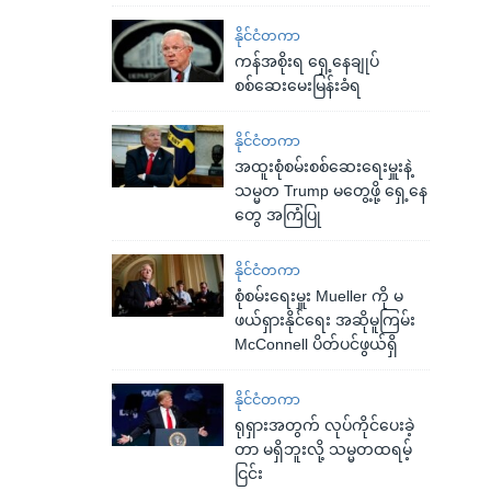
နိုင်ငံတကာ
ကန်အစိုးရ ရှေ့နေချုပ်
စစ်ဆေးမေးမြန်းခံရ
နိုင်ငံတကာ
အထူးစုံစမ်းစစ်ဆေးရေးမှူးနဲ့
သမ္မတ Trump မတွေ့ဖို့ ရှေ့နေ
တွေ အကြံပြု
နိုင်ငံတကာ
စုံစမ်းရေးမှူး Mueller ကို မ
ဖယ်ရှားနိုင်ရေး အဆိုမူကြမ်း
McConnell ပိတ်ပင်ဖွယ်ရှိ
နိုင်ငံတကာ
ရုရှားအတွက် လုပ်ကိုင်ပေးခဲ့
တာ မရှိဘူးလို့ သမ္မတထရမ့်
ငြင်း