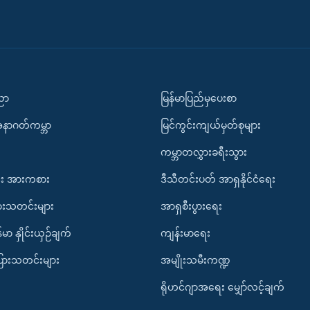
ပညာ
မြန်မာပြည်မှပေးစာ
အနာဂတ်ကမ္ဘာ
မြင်ကွင်းကျယ်မှတ်စုများ
ကမ္ဘာတလွှားခရီးသွား
း အားကစား
ဒီသီတင်းပတ် အာရှနိုင်ငံရေး
ားသတင်းများ
အာရှစီးပွားရေး
်မာ နှိုင်းယှဉ်ချက်
ကျန်းမာရေး
ပြားသတင်းများ
အမျိုးသမီးကဏ္ဍ
ရိုဟင်ဂျာအရေး မျှော်လင့်ချက်