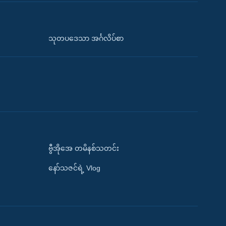
သုတပဒေသာ အင်္ဂလိပ်စာ
ဗွီအိုအေ တမိနစ်သတင်း
နော်သဇင်ရဲ့ Vlog