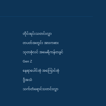
တိုင်းရင်းသတင်းလွှာ
တပတ်အတွင်း အားကစား
သုတစုံလင် အမေရိကန်တခွင်
Gen Z
နေရာပေါင်းစုံ အကြောင်းစုံ
ဒို့အသံ
သက်တံရောင်သတင်းလွှာ