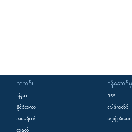
သတင်း
၀န်ဆောင်မှ
မြန်မာ
RSS
နိုင်ငံတကာ
ပေါ့ဒ်ကတ်စ်
အမေရိကန်
နေ့စဉ်အီးမေ
တရုတ်