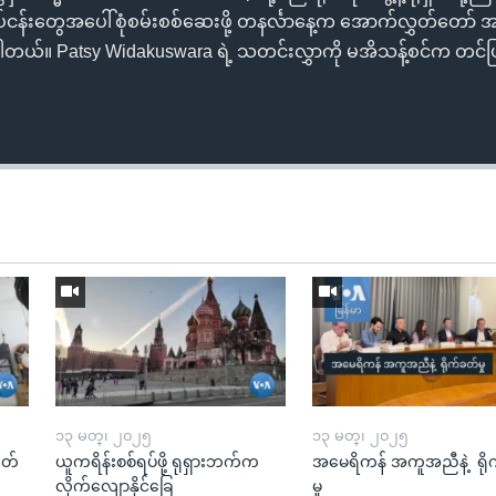
 လုပ်ငန်းတွေအပေါ်စုံစမ်းစစ်ဆေးဖို့ တနင်္လာနေ့က အောက်လွှတ်တော် အ
်။ Patsy Widakuswara ရဲ့ သတင်းလွှာကို မအိသန့်စင်က တင်ပ
၁၃ မတ္၊ ၂၀၂၅
၁၃ မတ္၊ ၂၀၂၅
ုတ်
ယူကရိန်းစစ်ရပ်ဖို့ ရုရှားဘက်က
အမေရိကန် အကူအညီနဲ့ ရို
လိုက်လျောနိုင်ခြေ
မှု