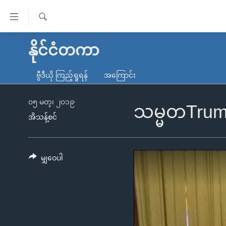
သုံး
ရ
ရှာဖွေ
လွယ်ကူ
မူလစာမျက်နှာ
နိုင်ငံတကာ
ရ
စေ
မြန်မာ
လာ
ဗွီဒီယို ကြည့်ရှုရန်
အကြောင်း
သည့်
ဒ်
ကမ္ဘာ့သတင်းများ
Link
ဗွီဒီယို
နိုင်ငံတကာ
၀၅ မတ္၊ ၂၀၁၉
သမ္မတTrum
များ
အိသန့်စင်
သတင်းလွတ်လပ်ခွင့်
အမေရိကန်
ပင်မ
ရပ်ဝန်းတခု လမ်းတခု အလွန်
တရုတ်
အကြောင်းအရာ
အင်္ဂလိပ်စာလေ့လာမယ်
အစ္စရေး-ပါလက်စတိုင်း
မျှဝေပါ
သို့
အပတ်စဉ်ကဏ္ဍများ
အမေရိကန်သုံးအီဒီယံ
ကျော်
ကြည့်
ရေဒီယိုနှင့်ရုပ်သံ အချက်အလက်များ
မကြေးမုံရဲ့ အင်္ဂလိပ်စာ
ရေဒီယို
ရန်
ရေဒီယို/တီဗွီအစီအစဉ်
ရုပ်ရှင်ထဲက အင်္ဂလိပ်စာ
တီဗွီ
ပင်မ