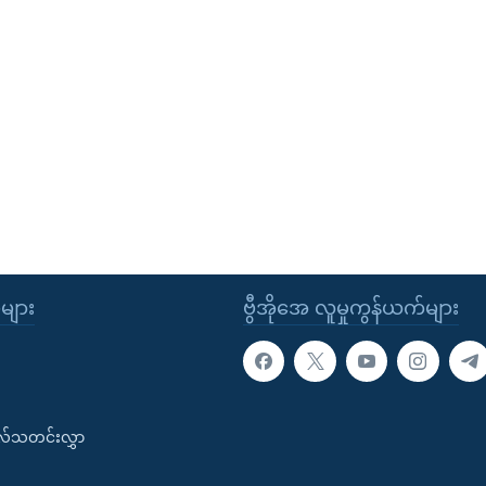
ုများ
ဗွီအိုအေ လူမှုကွန်ယက်များ
းလ်သတင်းလွှာ