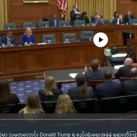
No media source currently availa
 သမ္မတလောင်း Donald Trump ရဲ့စည်းရုံးရေးအဖွဲ့နဲ့ ရုရှားတို့ကြား 