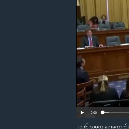
သုတပဒေသာ အင်္ဂလိပ်စာ
အ
ညွန်း
စာမျက်နှာ
သို့
ကျော်
ကြည့်
ရန်
ရှာဖွေ
ရန်
နေရာ
သို့
ကျော်
ရန်
0:00
၂၀၁၆ သမ္မတ ရွေးကောက်ပွဲမှာ