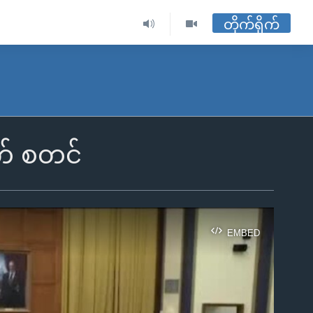
တိုက်ရိုက်
က် စတင်
EMBED