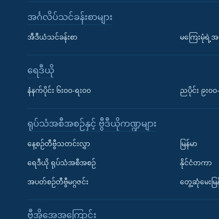
အင်္ဂလိပ်သင်ခန်းစာများ
အီဒီယံသင်ခန်းစာ
မကြေးမုံရဲ့အင
ရေဒီယို
နံနက်ပိုင်း ၆း၀၀-ရး၀၀
ညပိုင်း ၉း၀
ရုပ်သံအစီအစဉ်နှင့် ဗွီဒီယိုကဏ္ဍများ
နေ့စဉ်တီဗွီသတင်းလွှာ
မြန်မာ
ရေဒီယို ရုပ်သံအစီအစဉ်
နိုင်ငံတကာ
အပတ်စဉ်တီဗွီမဂ္ဂဇင်း
တွေ့ဆုံမေးမြန
ဗွီအိုအေအကြောင်း