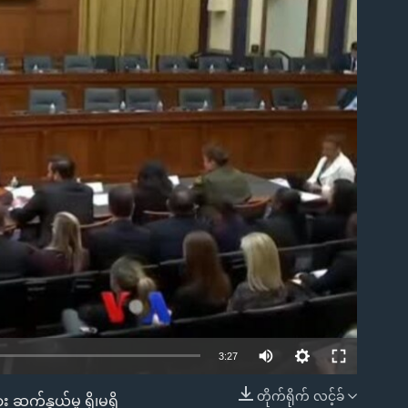
ble
3:27
တိုက်ရိုက် လင့်ခ်
ဆက်နွယ်မှု ရှိ၊မရှိ
EMBED