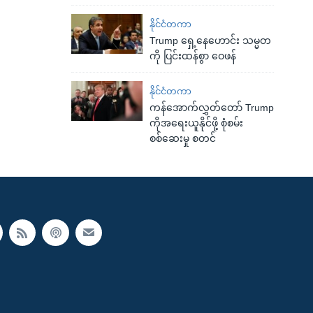
နိုင်ငံတကာ
Trump ရှေ့နေဟောင်း သမ္မတ
ကို ပြင်းထန်စွာ ဝေဖန်
နိုင်ငံတကာ
ကန်အောက်လွှတ်တော် Trump
ကိုအရေးယူနိုင်ဖို့ စုံစမ်း
စစ်ဆေးမှု စတင်