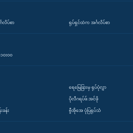
်္ဂလိပ်စာ
ရုပ်ရှင်ထဲက အင်္ဂလိပ်စာ
၀-၁၀း၀၀
ရေမြေခြားမှ ရုပ်ပုံလွှာ
ပိုလီဂရပ်ဖ်.အင်ဖို
်းခန်း
ဗွီအိုအေ ပုံပြရုပ်သံ