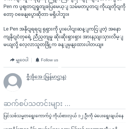
Pen က ပွဈတငျရှုတျခပြမေယ့ျ သမ်မတပူတငျ ကိုယျတိုငျကို
တော့ ဝဖေနျပွောဆိုတာ မရှိပါဘူး။
Le Pen အနိုငျရရငျ ရုရှားကို ပူးပေါငျးဆန့ျကငြျတဲ့ အနော
ကျနိုငျငံတှရေဲ့ ညီညှတျမှု ဆိုးဆိုးရှားရှား အားနညျးသှားလိမ့ျ
မယျလို့ လေ့လာသူတခြို့က ခန့ျမှနျးထားပါတယျ။
မျှဝေပါ
Follow us
ဗွီအိုအေ (မြန်မာဌာန)
ဆက်စပ်သတင်းများ ...
ပြင်သစ်သမ္မတရွေးကောက်ပွဲ ကိုယ်စားလှယ် ၁၂ ဦးကို မဲပေးရွေးချယ်နေ