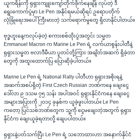
ယူကရိန်းကို ရုရှားကျူးကျော်တိုက်ခိုက်နေချိန် လုပ်တဲ့ ဒီ
ရွေးကောက်ပွဲမှာ Le Pen အနိုင်ရမယ်ဆိုရင် ဥရောပတိုက်
လုံခြုံရေးအပေါ် ကြီးမားတဲ့ သက်ရောက်မှုတွေ ရှိလာနိုင်ပါတယ်။
ဗုဒ္ဓဟူးနေ့ကလုပ်ခဲ့တဲ့ စကားစစ်ထိုးပွဲအတွင်း သမ္မတ
Emmanuel Macron က Marine Le Pen ရဲ့ လက်ယာစွန်းပါတီနဲ့
ရုရှားသမ္မတ ဗလာဒီမီယာ ပူတင်တို့ကြား အချိတ်အဆက် ရှိခဲ့တာ
တွေကို အထူးထောက်ပြ ပြောဆိုခဲ့ပါတယ်။
Marine Le Pen ရဲ့ National Rally ပါတီဟာ ရုရှားအစိုးရနဲ့
အဆက်အစပ်ရှိတဲ့ First Czech Russian ဘဏ်ကနေ ချေးငွေ
ဒေါ်လာ ၉ ဒသမ ၇၅ သန်း အပါအဝင် ရုရှားနိုင်ငံကနေ ချေးငွေ
အများအပြားကို ၂၀၁၄ ခုနှစ်က ယူခဲ့ဖူးပါတယ်။ Le Pen
ကတော့ ပြင်သစ်ဘဏ်တွေက သူ့ကို ငွေမချေးတဲ့အတွက် ရုရှား
နိုင်ငံက ချေးယူခဲ့ရတာလို့ ချေပပါတယ်။
ရုရှားနဲ့ပတ်သက်ပြီး Le Pen ရဲ့ သဘောထားဟာ အနောက်နိုင်ငံ