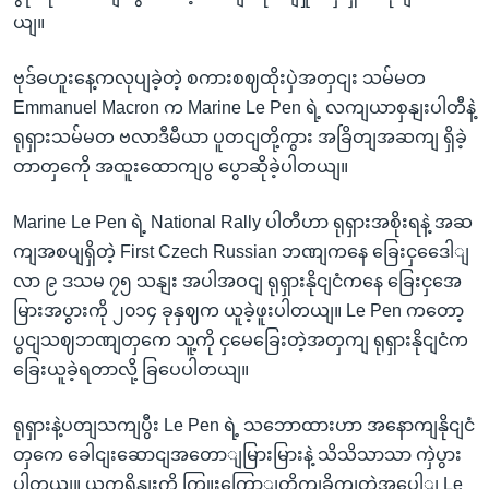
ယျ။
ဗုဒ်ဓဟူးနေ့ကလုပျခဲ့တဲ့ စကားစဈထိုးပှဲအတှငျး သမ်မတ
Emmanuel Macron က Marine Le Pen ရဲ့ လကျယာစှနျးပါတီနဲ့
ရုရှားသမ်မတ ဗလာဒီမီယာ ပူတငျတို့ကွား အခြိတျအဆကျ ရှိခဲ့
တာတှကေို အထူးထောကျပွ ပွောဆိုခဲ့ပါတယျ။
Marine Le Pen ရဲ့ National Rally ပါတီဟာ ရုရှားအစိုးရနဲ့ အဆ
ကျအစပျရှိတဲ့ First Czech Russian ဘဏျကနေ ခြေးငှဒေေါျ
လာ ၉ ဒသမ ၇၅ သနျး အပါအဝငျ ရုရှားနိုငျငံကနေ ခြေးငှအေ
မြားအပွားကို ၂၀၁၄ ခုနှဈက ယူခဲ့ဖူးပါတယျ။ Le Pen ကတော့
ပွငျသဈဘဏျတှကေ သူ့ကို ငှမေခြေးတဲ့အတှကျ ရုရှားနိုငျငံက
ခြေးယူခဲ့ရတာလို့ ခြပေပါတယျ။
ရုရှားနဲ့ပတျသကျပွီး Le Pen ရဲ့ သဘောထားဟာ အနောကျနိုငျငံ
တှကေ ခေါငျးဆောငျအတောျမြားမြားနဲ့ သိသိသာသာ ကှဲပွား
ပါတယျ။ ယူကရိနျးကို ကြူးကြောျတိုကျခိုကျတဲ့အပေါျ Le