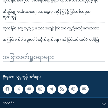
ယူကရိန်းအရှေ့ပိုင်း အပစ်ရပ်ရေး ရုရှား-ပြင်သစ် သဘောတူညီမှု ရရှိ
အီရန်နျူကလီးယားရေး ဆွေးနွေးမှု အရှိန်မြှင့်ဖို့ ပြင်သစ်သမ္မတ
တိုက်တွန်း
ယူကရိန်း ဒုက္ခသည် ၄ သောင်းကျော် ပြင်သစ် ကူညီစောင့်ရှောက်ထား
အကြမ်းဖက်ဝါဒ ပူးပေါင်းတိုက်ဖျက်ရေး ကန်-ပြင်သစ် ထပ်မံကတိပြု
အခြားဖတ်ရှုစရာများ
ဗွီအိုအေ လူမှုကွန်ယက်များ
သတင်း