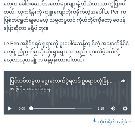
တွေက ခေါင်းဆောင်အတော်များများနဲ့ သိသိသာသာ ကွဲပြားပါ
တယ်။ ယူကရိန်းကို ကျူးကျော်တိုက်ခိုက်တဲ့အပေါ် Le Pen က
ပြစ်တင်ရှုတ်ချပေမယ့် သမ္မတပူတင် ကိုယ်တိုင်ကိုတော့ ဝေဖန်
ပြောဆိုတာ မရှိပါဘူး။
Le Pen အနိုင်ရရင် ရုရှားကို ပူးပေါင်းဆန့်ကျင်တဲ့ အနောက်နိုင်ငံ
တွေရဲ့ ညီညွတ်မှု ဆိုးဆိုးရွားရွား အားနည်းသွားလိမ့်မယ်လို့
လေ့လာသူတချို့က ခန့်မှန်းထားပါတယ်။
ပြင်သစ်သမ္မတ ရွေးကောက်ပွဲရလဒ် ဥရောပလုံခြုံရေးပေါ် သက်ရောက်မှုရှိလာနိုင်
by
ဗွီအိုအေသတင်းဌာန
No media source currently available
0:00
1:18
တိုက်ရိုက် လင့်ခ်