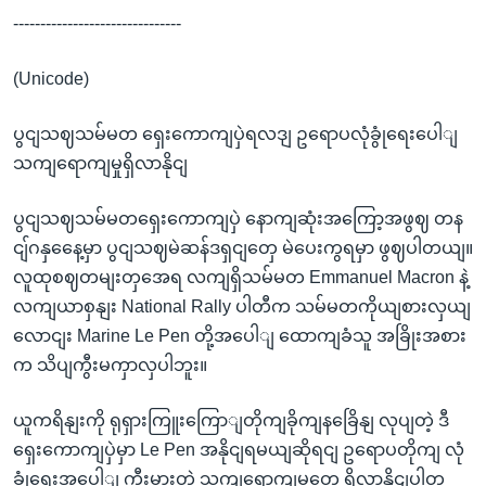
-------------------------------
(Unicode)
ပွငျသဈသမ်မတ ရှေးကောကျပှဲရလဒျ ဥရောပလုံခွုံရေးပေါျ
သကျရောကျမှုရှိလာနိုငျ
ပွငျသဈသမ်မတရှေးကောကျပှဲ နောကျဆုံးအကြော့အဖွဈ တန
ငျ်ဂနှနေေ့မှာ ပွငျသဈမဲဆန်ဒရှငျတှေ မဲပေးကွရမှာ ဖွဈပါတယျ။
လူထုစဈတမျးတှအေရ လကျရှိသမ်မတ Emmanuel Macron နဲ့
လကျယာစှနျး National Rally ပါတီက သမ်မတကိုယျစားလှယျ
လောငျး Marine Le Pen တို့အပေါျ ထောကျခံသူ အခြိုးအစား
က သိပျကွီးမကှာလှပါဘူး။
ယူကရိနျးကို ရုရှားကြူးကြောျတိုကျခိုကျနခြေိနျ လုပျတဲ့ ဒီ
ရှေးကောကျပှဲမှာ Le Pen အနိုငျရမယျဆိုရငျ ဥရောပတိုကျ လုံ
ခွုံရေးအပေါျ ကွီးမားတဲ့ သကျရောကျမှုတှေ ရှိလာနိုငျပါတ