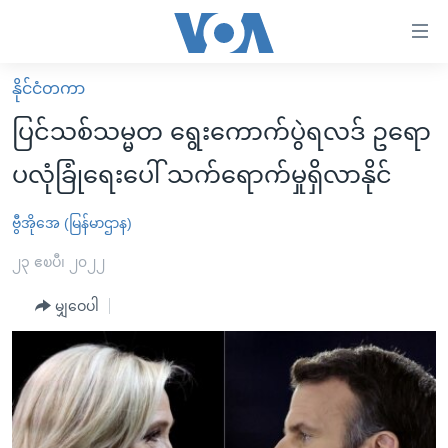
သုံး
ရ
လွယ်ကူ
နိုင်ငံတကာ
မူလစာမျက်နှာ
စေ
ပြင်သစ်သမ္မတ ရွေးကောက်ပွဲရလဒ် ဥရော
မြန်မာ
သည့်
ပလုံခြုံရေးပေါ် သက်ရောက်မှုရှိလာနိုင်
ကမ္ဘာ့သတင်းများ
Link
ဗွီဒီယို
နိုင်ငံတကာ
ဗွီအိုအေ (မြန်မာဌာန)
များ
သတင်းလွတ်လပ်ခွင့်
အမေရိကန်
၂၃ ဧၿပီ၊ ၂၀၂၂
ပင်မ
ရပ်ဝန်းတခု လမ်းတခု အလွန်
တရုတ်
အကြောင်းအရာ
မျှဝေပါ
သို့
အင်္ဂလိပ်စာလေ့လာမယ်
အစ္စရေး-ပါလက်စတိုင်း
ကျော်
အပတ်စဉ်ကဏ္ဍများ
အမေရိကန်သုံးအီဒီယံ
ကြည့်
ရေဒီယိုနှင့်ရုပ်သံ အချက်အလက်များ
မကြေးမုံရဲ့ အင်္ဂလိပ်စာ
ရေဒီယို
ရန်
ပင်မ
ရေဒီယို/တီဗွီအစီအစဉ်
ရုပ်ရှင်ထဲက အင်္ဂလိပ်စာ
တီဗွီ