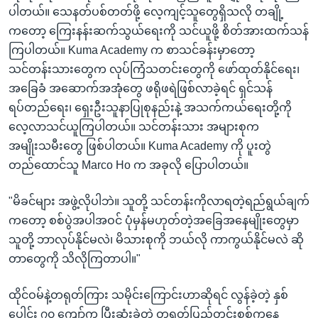
ပါတယ်။ သေနတ်ပစ်တတ်ဖို့ လေ့ကျင့်သူတွေရှိသလို တချို့
ကတော့ ကြေးနန်းဆက်သွယ်ရေးကို သင်ယူဖို့ စိတ်အားထက်သန်
ကြပါတယ်။ Kuma Academy က စာသင်ခန်းမှာတော့
သင်တန်းသားတွေက လုပ်ကြံသတင်းတွေကို ဖော်ထုတ်နိုင်ရေး၊
အခြေခံ အဆောက်အအုံတွေ ဖရိုဖရဲဖြစ်လာခဲ့ရင် ရှင်သန်
ရပ်တည်ရေး၊ ရှေးဦးသူနာပြုစုနည်းနဲ့ အသက်ကယ်ရေးတို့ကို
လေ့လာသင်ယူကြပါတယ်။ သင်တန်းသား အများစုက
အမျိုးသမီးတွေ ဖြစ်ပါတယ်။ Kuma Academy ကို ပူးတွဲ
တည်ထောင်သူ Marco Ho က အခုလို ပြောပါတယ်။
"မိခင်များ အဖွဲ့လိုပါဘဲ။ သူတို့ သင်တန်းကိုလာရတဲ့ရည်ရွယ်ချက်
ကတော့ စစ်ပွဲအပါအဝင် ပုံမှန်မဟုတ်တဲ့အခြေအနေမျိုးတွေမှာ
သူတို့ ဘာလုပ်နိုင်မလဲ၊ မိသားစုကို ဘယ်လို ကာကွယ်နိုင်မလဲ ဆို
တာတွေကို သိလိုကြတာပါ။"
ထိုင်ဝမ်နဲ့တရုတ်ကြား သမိုင်းကြောင်းဟာဆိုရင် လွန်ခဲ့တဲ့ နှစ်
ပေါင်း ၇၀ ကျော်က ပြီးဆုံးခဲ့တဲ့ တရုတ်ပြည်တွင်းစစ်ကနေ