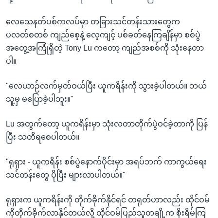
လေသေနတ်ပစ်ကလပ်မှာ တခြားသင်တန်းသားတွေက
ပလတ်စတစ် ကျည်စေ့နဲ့ လေ့ကျင့် ပစ်ခတ်နေကြချိန်မှာ စစ်ပွဲ
အတွေ့အကြုံရှိတဲ့ Tony Lu ကတော့ ကျည်အစစ်ကို သုံးနေတာ
ပါ။
"လေယာဉ်လက်မှတ်ဝယ်ပြီး ယူကရိန်းကို သွားခဲ့ပါတယ်။ ဘယ်
သူ့မှ မပြောခဲ့ပါဘူး။"
Lu အတွက်တော့ ယူကရိန်းမှာ သုံးလတာတိုက်ပွဲဝင်ခဲ့တာကို ပြန်
ပြီး သတိရစေပါတယ်။
"ရုရှား - ယူကရိန်း စစ်ပွဲနောက်ပိုင်းမှာ အရပ်ဘက် ကာကွယ်ရေး
သင်တန်းတွေ ပိုပြီး များလာပါတယ်။"
ရုရှားက ယူကရိန်းကို တိုက်ခိုက်နိုင်ရင် တရုတ်ဟာလည်း ထိုင်ဝမ်
ကိုတိုက်ခိုက်လာနိုင်တယ်လို့ ထိုင်ဝမ်ပြည်သူတချို့က စိုးရိမ်ကြ