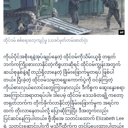
အ
သုတပဒေသာ အင်္ဂလိပ်စာ
ညွန်း
Learning English
စာမျက်နှာ
သို့
ဗွီအိုအေ လူမှုကွန်ယက်များ
ကျော်
ကြည့်
ထိုင်ဝမ် စစ်ရေးလေ့ကျင့်မှု (ယခင်မှတ်တမ်းဓာတ်ပုံ)
ရန်
ဘာသာစကားများ
ရှာဖွေ
ကိုယ်ပိုင်အစိုးရနဲ့အုပ်ချုပ်နေတဲ့ ထိုင်ဝမ်ကိုသိမ်းယူဖို့ တရုတ်
ရန်
ဘက်ကကြိုးစားလာနိုင်တဲ့ကိစ္စဟာဆိုရင် ထိုင်ဝမ်ကျွန်းအတွက်
နေရာ
ဆယ်စုနှစ်နဲ့ချီ တည်ရှိလာနေတဲ့ ခြိမ်းခြောက်မှုတရပ် ဖြစ်ပါ
သို့
တယ်။ ပြီးခဲ့တဲ့ ထိုင်ဝမ်သမ္မတရွေးကောက်ပွဲကို ဝင်ခဲ့ကြတဲ့
ကျော်
ကိုယ်စားလှယ်လောင်းတွေကြားမှာလည်း ဒီကိစ္စက ဆွေးနွေးစရာ
ရန်
အကြောင်းအရာတရပ်ပါ။ ဒါပေမဲ့ ထိုင်ဝမ် ဒေသခံတချို့ကတော့
တရုတ်ဘက်က တိုက်ခိုက်လာနိုင်တဲ့ခြိမ်းခြောက်မှုက အရင်က
ထက် တိုးလာနေတယ်လို့ ပြောဆိုကြပြီး ဒီအတွက်လည်း
ပြင်ဆင်နေကြပါတယ်။ ဗွီအိုအေ သတင်းထောက် Elizabeth Lee
ရဲ့ သတင်းဆောင်းပါးကို မသိင်္ဂီထိုက်က တင်ပြပေးထားပါတယ်။