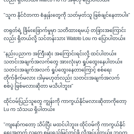
"သူက နိုင်ငံတကာ စံနှုန်းတွေကို သတ်မှတ်သူ ဖြစ်ချင်နေတာပါ။"
တရုတ်ရဲ့ ခြိမ်းခြောက်မှုမှာ သတိထားရမယ့် တခြားအကြောင်း
လည်း ရှိတယ်လို့ သင်တန်းသား Watoto Lou က ပြောပါတယ်။
"နည်းပညာက အကြီးဆုံး အကြောင်းရင်းလို့ ထင်ပါတယ်။
သတင်းအချက်အလက်တွေ အားလုံးမှာ ရှုပ်ထွေးနေပါတယ်။
သတင်းအချက်အလက် ရှုပ်ထွေးနေတာကြောင့် စစ်ရေး
တိုက်ခိုက်မလား ၊ဒါမှမဟုတ်လည်း သတင်းအချက်အလက်
စစ်ပွဲ ဖြစ်မလားဆိုတာ မသိပါဘူး။"
ထိုင်ဝမ်ပြည်သူတွေ ကျွန်းကို ကာကွယ်နိုင်မလားဆိုတာကိုတော့
Lu က သံသယ ရှိပါတယ်။
"ကျနော်ကတော့ သိပ်ပြီး မထင်ပါဘူး။ ထိုင်ဝမ်ကို ကာကွယ်နိုင်
ရေးအတွက် လူတွေ စွမ်းရည်မြှင့်တင်ဖို့ လိုအပ်ပါတယ်။ ဘဝက