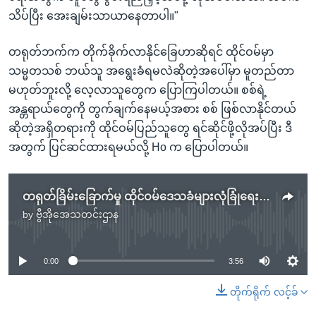
သိပ်ပြီး အေးချမ်းသာယာနေတာပါ။"
တရုတ်ဘက်က တိုက်ခိုက်လာနိုင်ခြေဟာဆိုရင် ထိုင်ဝမ်မှာ
သမ္မတသစ် ဘယ်သူ အရွေးခံရမလဲဆိုတဲ့အပေါ်မှာ မူတည်တာ
မဟုတ်ဘူးလို့ လေ့လာသူတွေက ပြောကြပါတယ်။ စစ်ရဲ့
အန္တရာယ်တွေကို တွက်ချက်နေမယ့်အစား စစ် ဖြစ်လာနိုင်တယ်
ဆိုတဲ့အရှိတရားကို ထိုင်ဝမ်ပြည်သူတွေ ရင်ဆိုင်ဖို့လိုအပ်ပြီး ဒီ
အတွက် ပြင်ဆင်ထားရမယ်လို့ Ho က ပြောပါတယ်။
တရုတ်ခြိမ်းခြောက်မှု ထိုင်ဝမ်ဒေသခံများလုံခြုံရေးပြင်ဆင်
by
ဗွီအိုအေသတင်းဌာန
No media source currently available
0:00
3:56
တိုက်ရိုက် လင့်ခ်