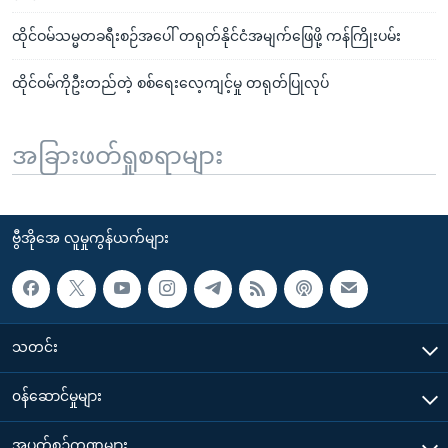
ထိုင်ဝမ်သမ္မတခရီးစဉ်အပေါ် တရုတ်နိုင်ငံအမျက်ဖြေဖို့ ကန်ကြိုးပမ်း
ထိုင်ဝမ်ကိုဦးတည်တဲ့ စစ်ရေးလေ့ကျင့်မှု တရုတ်ပြုလုပ်
အခြားဖတ်ရှုစရာများ
ဗွီအိုအေ လူမှုကွန်ယက်များ
သတင်း
၀န်ဆောင်မှုများ
အပတ်စဉ်ကဏ္ဍများ