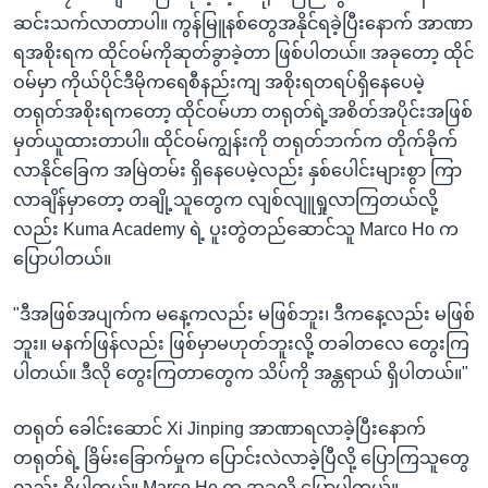
ဆင်းသက်လာတာပါ။ ကွန်မြူနစ်တွေအနိုင်ရခဲ့ပြီးနောက် အာဏာ
ရအစိုးရက ထိုင်ဝမ်ကိုဆုတ်ခွာခဲ့တာ ဖြစ်ပါတယ်။ အခုတော့ ထိုင်
ဝမ်မှာ ကိုယ်ပိုင်ဒီမိုကရေစီနည်းကျ အစိုးရတရပ်ရှိနေပေမဲ့
တရုတ်အစိုးရကတော့ ထိုင်ဝမ်ဟာ တရုတ်ရဲ့အစိတ်အပိုင်းအဖြစ်
မှတ်ယူထားတာပါ။ ထိုင်ဝမ်ကျွန်းကို တရုတ်ဘက်က တိုက်ခိုက်
လာနိုင်ခြေက အမြဲတမ်း ရှိနေပေမဲ့လည်း နှစ်ပေါင်းများစွာ ကြာ
လာချိန်မှာတော့ တချို့သူတွေက လျစ်လျူရှုလာကြတယ်လို့
လည်း Kuma Academy ရဲ့ ပူးတွဲတည်ဆောင်သူ Marco Ho က
ပြောပါတယ်။
"ဒီအဖြစ်အပျက်က မနေ့ကလည်း မဖြစ်ဘူး၊ ဒီကနေ့လည်း မဖြစ်
ဘူး။ မနက်ဖြန်လည်း ဖြစ်မှာမဟုတ်ဘူးလို့ တခါတလေ တွေးကြ
ပါတယ်။ ဒီလို တွေးကြတာတွေက သိပ်ကို အန္တရာယ် ရှိပါတယ်။"
တရုတ် ခေါင်းဆောင် Xi Jinping အာဏာရလာခဲ့ပြီးနောက်
တရုတ်ရဲ့ ခြိမ်းခြောက်မှုက ပြောင်းလဲလာခဲ့ပြီလို့ ပြောကြသူတွေ
လည်း ရှိပါတယ်။ Marco Ho က အခုလို ပြောပါတယ်။