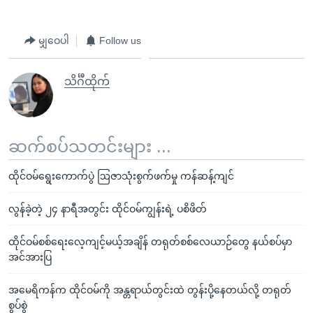
မျှဝေပါ
Follow us
သိင်္ဂီထိုက်
ဆက်စပ်သတင်းများ ...
ထိုင်ဝမ်ရွေးကောက်ပွဲ ဩဇာသုံးစွက်ဖက်မှု ကန်ဆန့်ကျင်
လွန်ခဲ့တဲ့ ၂၄ နာရီအတွင်း ထိုင်ဝမ်ကျွန်းရဲ့ ပစိဖိတ်
ထိုင်ဝမ်စစ်ရေးလေ့ကျင့်မယ့်အချိန် တရုတ်စစ်လေယာဉ်တွေ နယ်စပ်မှာ
အင်အားပြ
အမေရိကန်က ထိုင်ဝမ်ကို အန္တရာယ်တွင်းထဲ တွန်းပို့နေတယ်လို့ တရုတ်
စွပ်စွဲ