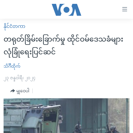
သုံး
ရ
လွယ်ကူ
နိုင်ငံတကာ
မူလစာမျက်နှာ
စေ
တရုတ်ခြိမ်းခြောက်မှု ထိုင်ဝမ်ဒေသခံများ
မြန်မာ
သည့်
လုံခြုံရေးပြင်ဆင်
ကမ္ဘာ့သတင်းများ
Link
ဗွီဒီယို
နိုင်ငံတကာ
သိင်္ဂီထိုက်
များ
သတင်းလွတ်လပ်ခွင့်
အမေရိကန်
၂၃ ဇန္နဝါရီ၊ ၂၀၂၄
ပင်မ
ရပ်ဝန်းတခု လမ်းတခု အလွန်
တရုတ်
အကြောင်းအရာ
မျှဝေပါ
သို့
အင်္ဂလိပ်စာလေ့လာမယ်
အစ္စရေး-ပါလက်စတိုင်း
ကျော်
အပတ်စဉ်ကဏ္ဍများ
အမေရိကန်သုံးအီဒီယံ
ကြည့်
ရေဒီယိုနှင့်ရုပ်သံ အချက်အလက်များ
မကြေးမုံရဲ့ အင်္ဂလိပ်စာ
ရေဒီယို
ရန်
ပင်မ
ရေဒီယို/တီဗွီအစီအစဉ်
ရုပ်ရှင်ထဲက အင်္ဂလိပ်စာ
တီဗွီ