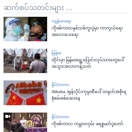
ဆက်စပ်သတင်းများ ...
ကျန်းမာရေး
ကိုဗစ်ကာလနှစ်သစ်ကူးပွဲမှာ ကာကွယ်ရေး
အလေးပေးရေး
မြန်မာ
ထိုင်းမှာ မြန်မာရွှေ့ပြောင်းလုပ်သားတွေပေါ်
အသွားအလာကန့်သတ်
နိုင်ငံတကာ
Alibaba အွန်လိုင်းကုမ္ပဏီပေါ် တရုတ်အစိုးရ
စုံစမ်းစစ်ဆေးနေ
နိုင်ငံတကာ
ကိုဗစ်ကာလ ကမ္ဘာတဝှမ်း ခရစ္စမတ်ပွဲတော်