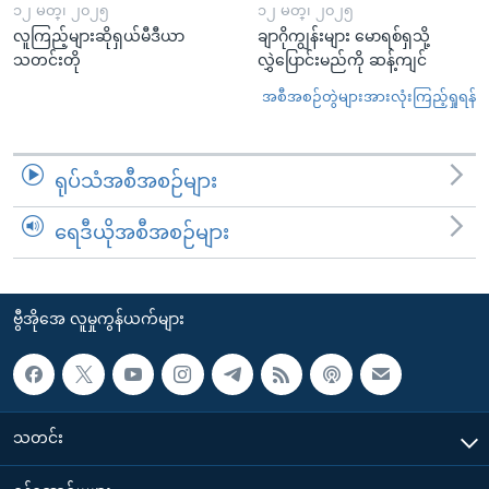
၁၂ မတ္၊ ၂၀၂၅
၁၂ မတ္၊ ၂၀၂၅
လူကြည့်များဆိုရှယ်မီဒီယာ
ချာဂိုကျွန်းများ မောရစ်ရှသို့
သတင်းတို
လွှဲပြောင်းမည်ကို ဆန့်ကျင်
အစီအစဉ်တွဲများအားလုံးကြည့်ရှုရန်
ရုပ်သံအစီအစဉ်များ
ရေဒီယိုအစီအစဉ်များ
ဗွီအိုအေ လူမှုကွန်ယက်များ
သတင်း