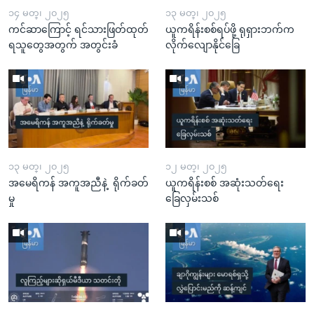
၁၄ မတ္၊ ၂၀၂၅
၁၃ မတ္၊ ၂၀၂၅
ကင်ဆာကြောင့် ရင်သားဖြတ်ထုတ်
ယူကရိန်းစစ်ရပ်ဖို့ ရုရှားဘက်က
ရသူတွေအတွက် အတွင်းခံ
လိုက်လျောနိုင်ခြေ
၁၃ မတ္၊ ၂၀၂၅
၁၂ မတ္၊ ၂၀၂၅
အမေရိကန် အကူအညီနဲ့ ရိုက်ခတ်
ယူကရိန်းစစ် အဆုံးသတ်ရေး
မှု
ခြေလှမ်းသစ်