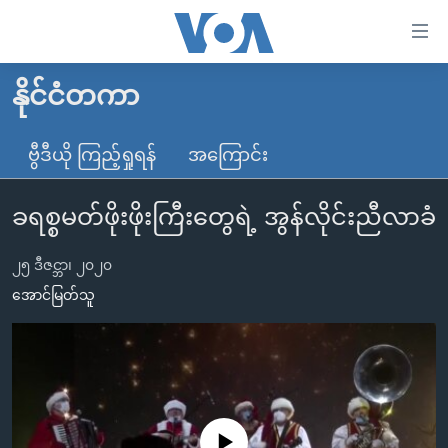
သုံး
ရ
လွယ်ကူ
နိုင်ငံတကာ
မူလစာမျက်နှာ
စေ
မြန်မာ
ဗွီဒီယို ကြည့်ရှုရန်
အကြောင်း
သည့်
ကမ္ဘာ့သတင်းများ
Link
ခရစ္စမတ်ဖိုးဖိုးကြီးတွေရဲ့ အွန်လိုင်းညီလာခံ
ဗွီဒီယို
နိုင်ငံတကာ
များ
သတင်းလွတ်လပ်ခွင့်
အမေရိကန်
ပင်မ
၂၅ ဒီဇင္ဘာ၊ ၂၀၂၀
ရပ်ဝန်းတခု လမ်းတခု အလွန်
တရုတ်
အကြောင်းအရာ
အောင်မြတ်သူ
သို့
အင်္ဂလိပ်စာလေ့လာမယ်
အစ္စရေး-ပါလက်စတိုင်း
ကျော်
အပတ်စဉ်ကဏ္ဍများ
အမေရိကန်သုံးအီဒီယံ
ကြည့်
ရေဒီယိုနှင့်ရုပ်သံ အချက်အလက်များ
မကြေးမုံရဲ့ အင်္ဂလိပ်စာ
ရေဒီယို
ရန်
ပင်မ
ရေဒီယို/တီဗွီအစီအစဉ်
ရုပ်ရှင်ထဲက အင်္ဂလိပ်စာ
တီဗွီ
No media source currently available