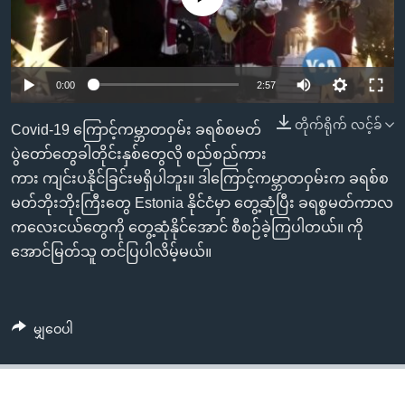
အ
သုတပဒေသာ အင်္ဂလိပ်စာ
ညွန်း
Learning English
စာမျက်နှာ
သို့
ဗွီအိုအေ လူမှုကွန်ယက်များ
0:00
2:57
ကျော်
တိုက်ရိုက် လင့်ခ်
ကြည့်
Covid-19 ကြောင့်ကမ္ဘာတဝှမ်း ခရစ်စမတ်
ရန်
ပွဲတော်တွေခါတိုင်းနှစ်တွေလို စည်စည်ကား
ဘာသာစကားများ
ရှာဖွေ
ကား ကျင်းပနိုင်ခြင်းမရှိပါဘူး။ ဒါကြောင့်ကမ္ဘာတဝှမ်းက ခရစ်စ
ရန်
မတ်ဘိုးဘိုးကြီးတွေ Estonia နိုင်ငံမှာ တွေ့ဆုံပြီး ခရစ္စမတ်ကာလ
နေရာ
ကလေးငယ်တွေကို တွေ့ဆုံနိုင်အောင် စီစဉ်ခဲ့ကြပါတယ်။ ကို
သို့
အောင်မြတ်သူ တင်ပြပါလိမ့်မယ်။
ကျော်
ရန်
မျှဝေပါ