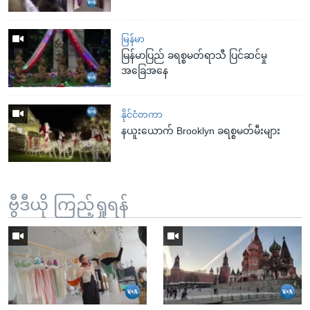
မြန်မာ
မြန်မာပြည် ခရစ္စမတ်ရာသီ ပြင်ဆင်မှု
အခြေအနေ
နိုင်ငံတကာ
နယူးယောက် Brooklyn ခရစ္စမတ်မီးများ
ဗွီဒီယို ကြည့်ရှုရန်