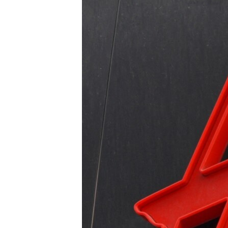
သုတပဒေသာ အင်္ဂလိပ်စာ
အ
ညွန်း
စာမျက်နှာ
သို့
ကျော်
ကြည့်
ရန်
ရှာဖွေ
ရန်
နေရာ
သို့
ကျော်
ရန်