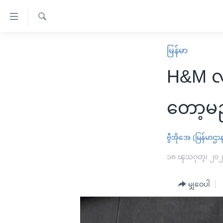
သုံး
ရ
ရှာဖွေ
လွယ်ကူ
မူလစာမျက်နှာ
မြန်မာ
ရ
စေ
မြန်မာ
လာ
H&M လုပ
သည့်
ဒ်
ကမ္ဘာ့သတင်းများ
Link
ဗွီဒီယို
နိုင်ငံတကာ
တော့မ
များ
သတင်းလွတ်လပ်ခွင့်
အမေရိကန်
ပင်မ
ရပ်ဝန်းတခု လမ်းတခု အလွန်
တရုတ်
ဗွီအိုအေ (မြန်မာဌာ
အကြောင်းအရာ
အင်္ဂလိပ်စာလေ့လာမယ်
အစ္စရေး-ပါလက်စတိုင်း
၁၈ ၾသဂုတ္၊ ၂၀
သို့
အပတ်စဉ်ကဏ္ဍများ
အမေရိကန်သုံးအီဒီယံ
ကျော်
မျှဝေပါ
ကြည့်
ရေဒီယိုနှင့်ရုပ်သံ အချက်အလက်များ
မကြေးမုံရဲ့ အင်္ဂလိပ်စာ
ရေဒီယို
ရန်
ရေဒီယို/တီဗွီအစီအစဉ်
ရုပ်ရှင်ထဲက အင်္ဂလိပ်စာ
တီဗွီ
ပင်မ