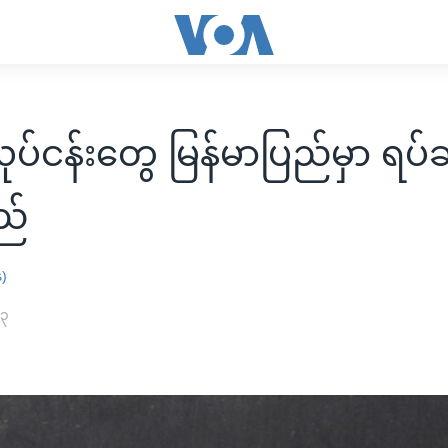
်ငန်းတွေ မြန်မာပြည်မှာ ရပ်ဆိ
ည်
န)
၂၃