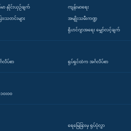
်မာ နှိုင်းယှဉ်ချက်
ကျန်းမာရေး
ပြားသတင်းများ
အမျိုးသမီးကဏ္ဍ
ရိုဟင်ဂျာအရေး မျှော်လင့်ချက်
်္ဂလိပ်စာ
ရုပ်ရှင်ထဲက အင်္ဂလိပ်စာ
၀-၁၀း၀၀
ရေမြေခြားမှ ရုပ်ပုံလွှာ