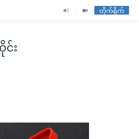
တိုက်ရိုက်
ုင်း