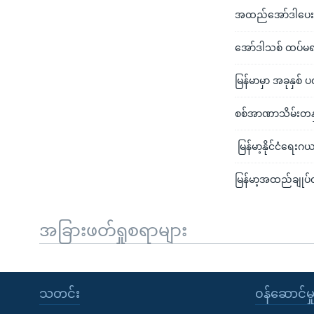
အထည်အော်ဒါပေးကုမ္ပ
အော်ဒါသစ် ထပ်မရလ
မြန်မာမှာ အခုနှစ
စစ်အာဏာသိမ်းတနှစ်
မြန်မာ့နိုင်ငံရေးဂယ
မြန်မာ့အထည်ချုပ်လု
အခြားဖတ်ရှုစရာများ
သတင်း
၀န်ဆောင်မှ