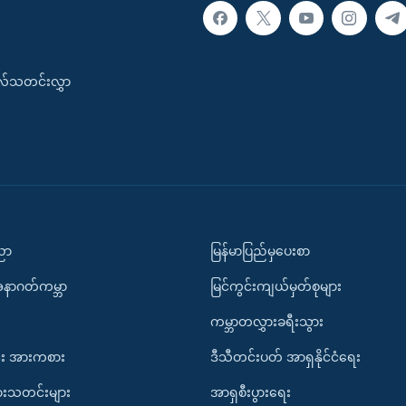
းလ်သတင်းလွှာ
ပညာ
မြန်မာပြည်မှပေးစာ
အနာဂတ်ကမ္ဘာ
မြင်ကွင်းကျယ်မှတ်စုများ
ကမ္ဘာတလွှားခရီးသွား
း အားကစား
ဒီသီတင်းပတ် အာရှနိုင်ငံရေး
ားသတင်းများ
အာရှစီးပွားရေး