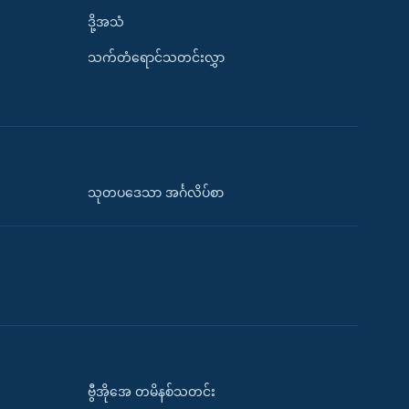
ဒို့အသံ
သက်တံရောင်သတင်းလွှာ
သုတပဒေသာ အင်္ဂလိပ်စာ
ဗွီအိုအေ တမိနစ်သတင်း