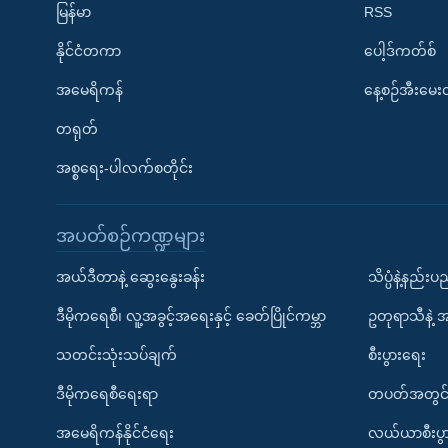
မြန်မာ
RSS
နိုင်ငံတကာ
ပေါ့ဒ်ကတ်စ်
အမေရိကန်
နေ့စဉ်အီးမေ
တရုတ်
အစ္စရေး-ပါလက်စတိုင်း
အပတ်စဉ်ကဏ္ဍများ
အယ်ဒီတာနဲ့ ဆွေးနွေးခန်း
သိပ္ပံနဲ့နည်း
ဒီမိုကရေစီ၊ လူ့အခွင့်အရေးနှင့် ခေတ်ပြိုင်ကမ္ဘာ
ဥတုရာသီနဲ့ 
သတင်းသုံးသပ်ချက်
စီးပွားရေး
ဒီမိုကရေစီရေးရာ
တပတ်အတွင်
အမေရိကန်နိုင်ငံရေး
လယ်ယာစီးပွ