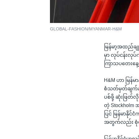
GLOBAL-FASHION/MYANMAR-H&M
မြန်မာ့အထည်ချုပ
မှာ လုပ်ငန်းလုပ်
ကြာသပတေးနေ့မ
H&M ဟာ မြန်မာနိ
စံသတ်မှတ်ချက်နဲ
ပစ်ဖို့ ဆုံးဖြ
တဲ့ Stockholm
ပြင် မြန်မာနိုင
အတွက်လည်း စုံ
မြန်မာနိုင်ငံမ