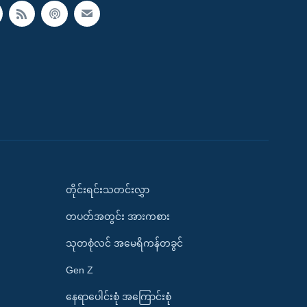
တိုင်းရင်းသတင်းလွှာ
တပတ်အတွင်း အားကစား
သုတစုံလင် အမေရိကန်တခွင်
Gen Z
နေရာပေါင်းစုံ အကြောင်းစုံ