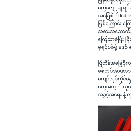
တွေလျှော့ချ ရပ်ဆ
အခြေစိုက် Indit
ဖြစ်ကြောင်း က
အစားအသောက်နဲ့
ကြေညာခဲ့ပြီး ဗြ
မှုရပ်ပစ်ဖို့
ဗြိတိန်အခြေစိုက
စစ်တပ်အာဏာသိမ်
ကျော်လုပ်ကိုင်န
တွေအတွက် လုပ်က
အခွင့်အရေး နဲ့ 