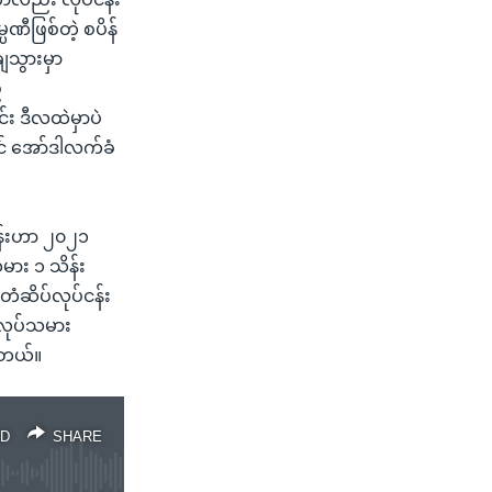
ပဏီဖြစ်တဲ့ စပိန်
ျသွားမှာ
်
း ဒီလထဲမှာပဲ
ခင် အော်ဒါလက်ခံ
်ငန်းဟာ ၂၀၂၁
ား ၁ သိန်း
တံဆိပ်လုပ်ငန်း
အလုပ်သမား
ပါတယ်။
D
SHARE