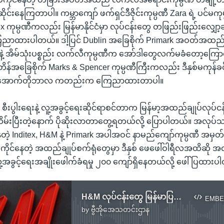
ိုင်းနေကြတာပါ။ ကမ္ဘာကျော် ဖက်ရှင်ဒီဇိုင်းကုမ္ပဏီ Zara ရဲ့ ပင်မကုမ္
ex ကုမ္ပဏီကလည်း မြန်မာနိုင်ငံမှာ လုပ်ငန်းတွေ တဖြည်းဖြည်းလျှော့ခ
ြေညာထားပါတယ်။ ဒါ့ပြင် Dublin အခြေစိုက် Primark အဝတ်အထည
 အိမ်သုံးပစ္စည်း လက်လီကုမ္ပဏီက အော်ဒါတွေလက်မခံတော့ကြောင်
ိတိန်အခြေစိုက် Marks & Spencer ကုမ္ပဏီကြီးကလည်း ဒီနှစ်မကုန်
 မနှစ် အောက်တိုဘာလ ကတည်းက ကြေညာထားတာပါ။
် စီးပွါးရေးနဲ့ လူ့အခွင့်ရေးဆိုင်ရာစင်တာက မြန်မာ့အထည်ချုပ်လုပ
းပြီးတဲ့နောက် ပိုဆိုးလာတာတွေ့ရတယ်လို့ ပြောပါတယ်။ အလုပ်သမ
ေတဲ့ Inditex, H&M နဲ့ Primark အပါအဝင် နာမည်ကျော်ကုမ္ပဏီ အမှတ်
ိုင်နေတဲ့ အထည်ချုပ်စက်ရုံတွေမှာ ဒီနှစ် ဖေဖေါ်ဝါရီလအထိဆို 
လူ့အခွင့်ရေးအချိုးဖေါက်ခံရမှု ၂၀၀ ကျော်ရှိနေတယ်လို့ ဖေါ်ပြထား
H&M လုပ်ငန်းတွေ မြန်မာပြည်မှာ ရပ်ဆိုင်းတော့မည်
EMBE
by
ဗွီအိုအေသတင်းဌာန
No media source currently available