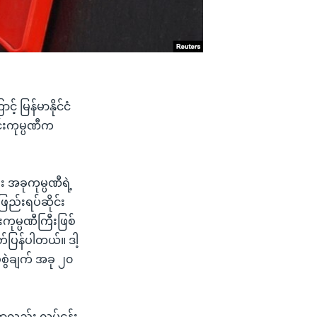
 မြန်မာနိုင်ငံ
ုင်းကုမ္ပဏီက
 အခုကုမ္ပဏီရဲ့
ြည်းရပ်ဆိုင်း
ုမ္ပဏီကြီးဖြစ်
ပြန်ပါတယ်။ ဒါ့
်စွဲချက် အခု ၂၀
ဟာလည်း လုပ်ငန်း