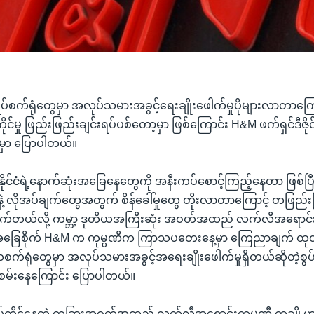
်စက်ရုံတွေမှာ အလုပ်သမားအခွင့်ရေးချိုးဖေါက်မှုပိုများလာတာကြောင့်
ကိုင်မှု ဖြည်းဖြည်းချင်းရပ်ပစ်တော့မှာ ဖြစ်ကြောင်း H&M ဖက်ရှင်ဒီဇိ
ှာ ပြောပါတယ်။
ုင်ငံရဲ့နောက်ဆုံးအခြေနေတွေကို အနီးကပ်စောင့်ကြည့်နေတာ ဖြစ်ပြီး
့ လိုအပ်ချက်တွေအတွက် စိန်ခေါ်မှုတွေ တိုးလာတာကြောင့် တဖြည်းဖ
တ်လိုက်တယ်လို့ ကမ္ဘာ့ ဒုတိယအကြီးဆုံး အဝတ်အထည် လက်လီအရောင်းက
 အခြေစိုက် H&M က ကုမ္ပဏီက ကြာသပတေးနေ့မှာ ကြေညာချက် ထုတ်
်ငံကစက်ရုံတွေမှာ အလုပ်သမားအခွင့်အရေးချိုးဖေါက်မှုရှိတယ်ဆိုတဲ့စွပ
စမ်းနေကြောင်း ပြောပါတယ်။
ှာလုပ်ကိုင်နေတဲ့ တခြားအဝတ်အထည် လက်လီအရောင်းကုမ္ပဏီ တချို့