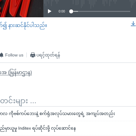
0:00
တ်၍ နားဆင်နိုင်ပါသည်။
EMBED
Follow us
ပရင့်ထုတ်ရန်
ိုအေ (မြန်မာဌာန)
်းများ ...
လ ကိုဗစ်ကပ်ဘေးနဲ့ စက်ရုံအလုပ်သမားတွေရဲ့ အကျပ်အတည်း
်မှာယူမှု Inditex ရပ်ဆိုင်းဖို့ လုပ်ဆောင်နေ