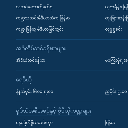
သတင်းထောက်မှတ်စု
ယူကရိန်း၊ မြန
ကမ္ဘာ့သတင်းမီဒီယာထဲက မြန်မာ
ထူးခြားဆန်း
ကမ္ဘာ့ မြန်မာ့ မီဒီယာမြင်ကွင်း
လူမှုရှုခင်း
အင်္ဂလိပ်သင်ခန်းစာများ
အီဒီယံသင်ခန်းစာ
မကြေးမုံရဲ့အင
ရေဒီယို
နံနက်ပိုင်း ၆း၀၀-ရး၀၀
ညပိုင်း ၉း၀
ရုပ်သံအစီအစဉ်နှင့် ဗွီဒီယိုကဏ္ဍများ
နေ့စဉ်တီဗွီသတင်းလွှာ
မြန်မာ