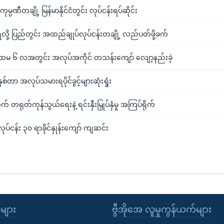
ဏီတချို့ မြန်မာနိုင်ငံတွင်း လုပ်ငန်းရပ်ဆိုင်း
ို့ ပြည်တွင်း အထည်ချုပ်လုပ်ငန်းတချို့ လည်ပတ်ဖို့ခက်
် ပထမ ၆ လအတွင်း အလုပ်အကိုင် တသန်းကျော် လျော့နည်းခဲ့
တာ အလုပ်သမားရပိုင်ခွင့်များဆုံးရှုံး
က် တရုတ်ကုန်သွယ်ရေးနဲ့ ရင်းနှီးမြှုပ်နှံမှု အကြပ်ရိုက်
ပ်ငန်း ၃၀ ရာခိုင်နှုန်းကျော် ကျဆင်း
ုများ
ဗွီအိုအေ လူမှုကွန်ယက်များ