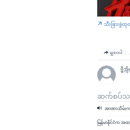
သီးခြားခွဲထု
မျှဝေပါ
ဗွီအ
ဆက်စပ်သတင
အာဏာသိမ်းကာ
မြန်မာနိုင်ငံက အထည