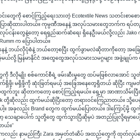
တွေကို စောင့်ကြည့်ရေးသားတဲ့ Ecotextile News သတင်းစာစောင်
ောဆိုထားပါတယ်။ ကုမ္ပဏီအနေနဲ့ အလုပ်သမားတွေဘက်က ရပ်တည်
လုပ်ငန်းတွေနဲ့တော့ ရေရှည်ဆက်ဆံရေး ရှိနေဦးမယ်လို့လည်း Jako 
ko Rumm က ပြောပါတယ်။
နေနဲ့ ဘယ်လိုပုံစံနဲ့ ဘယ်တော့စပြီး ထွက်ခွာမလဲဆိုတာကိုတော့ အခ
့်မယ်လို့ မြန်မာနိုင်ငံ အထွေထွေအလုပ်သမားသမဂ္ဂများ အဖွဲ့ချုပ်
ု ဒီလိုမျိုး စစ်ကောင်စီရဲ့ ဖမ်းဆီးမှုတွေ ထပ်မဖြစ်လာအောင် သူတိ
 ဆက်ရှိဖို့၊ မရှိဖို့ကို ဆုံးဖြတ်ရမယ့် အခြေအနေတွေရှိတယ် ဆိုပြီး က
ထွက်ဘူး ဆိုတာကတော့ စောင့်ကြည့်ရမယ်။ ရှေ့မှာ အာဏာသိမ်းပြီး န
rk တို့ဆိုလည်း ထွက်မယ်ဆိုပြီးတော့ တရားဝင်ကြေညာတယ်။ သို့ပေမဲ့
ါ့။ အခုလည်း Brand တွေက ထွက်မယ်ပြောတယ်။ ဒါကြောင့်မို့ ထွ
့ သေချာပေါက် သူတို့တွေ ထွက်သွားပြီဆိုမှပဲ အတည်ပြုလို့ရမှာပေါ့၊
ါတယ်။"
ပိုင်းကလည်း နာမည်ကြီး Zara အမှတ်တံဆိပ် အထည်တွေကို ထုတ်လုပ်နေ