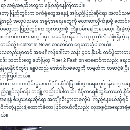
ရာ အဖွဲ့အစည်းတွေက ပြောဆိုနေကြတာပါ။
့ ပြည်တွင်းက စက်ရုံတွေအနေနဲ့ အပြည်ပြည်ဆိုင်ရာ အလုပ်သမားအ
့အညီ အလုပ်သမား အခွင့်အရေးတွေကို လေးစားလိုက်နာဖို့ တောင်
ပ်တွေဟာ ပြည်တွင်းက ထွက်သွားဖို့ ကြိုးပမ်းနေကြပေမယ့်၊ ပြီးခဲ့တ
က်တင်ဘာလအတွင်းမှာ အမေရိကန်ဒေါ်လာ ၃.၃ ဘီလီယံဖိုးရှိတဲ့ ခ
င်ခဲ့တယ်လို့ Ecotextile News စာစောင်က ရေးသားခဲ့ပါတယ်။
တလတည်းမှာတင် အမေရိကန်ဒေါ်လာ သန်း ၄၀၀ နီးပါး တင်ပို့ထားတယ်လိ
ငန်း သတင်းတွေ ဖော်ပြတဲ့ Fiber 2 Fashion စာစောင်ကလည်း ရ
န်မာနိုင်ငံတွင်း ချုပ်ထည် အော်ဒါသစ်တွေကို တရုတ်က တဆင့်ခံပ
းထုတ်ကြပါတယ်။
 စစ်တပ် အာဏာသိမ်းမှုနောက်ပိုင်း နိုင်ငံခြားစီးပွားရေးလုပ်ငန်းတွေ အ
်ချုပ်လုပ်ငန်း တချို့လည်းပါပါတယ်။ ဒီမိုကရေစီထွန်းကားတဲ့ နိုင
အနေနဲ့ စီးပွားရေးဆိုင်ရာ အကျိုးစီးပွားတခုကိုပဲ ကြည့်နေမယ်ဆိုရင်
်ဝိုက်တဲ့နည်းနဲ့ ထောက်ခံတာ ဖြစ်တယ်လို့လည်း လူအခွင့်အရေးအဖ
ယ်။