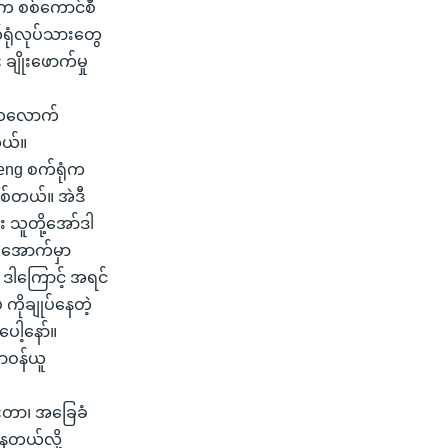
က စစ်ကောင်စီ
က်ရုံလုပ်သားတွေ
ချိုးဖောက်မှု
င်ကလောက်
တယ်။
heng စက်ရုံက
ြစ်တယ်။ အဲဒီ
 သူတို့အော်ဒါ
် အောက်မှာ
 ဒါကြောင့် အရင်
ိုချုပ်နေတဲ့
ေါ့နော်။
ာဝန်ယူ
င်းတာ၊ အခြေခံ
နေတယ်လို့