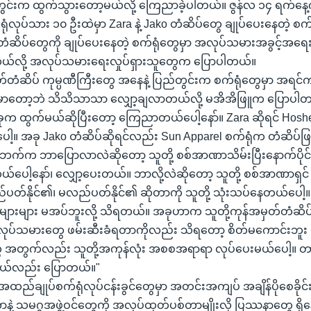
ွင်းက ထွက်သွားတော့မယ်လို့ ကြေညာခဲ့ပါတယ်။ ဇွန်လ ၁၄ ရက်နေ့
က်ရုံလုပ်သား ၁၀ ဦးထဲမှာ Zara နဲ့ Jako တံဆိပ်တွေ ချုပ်ပေးနေတဲ့ စ
ီတံဆိပ်တွေကို ချုပ်ပေးနေတဲ့ စက်ရုံတွေမှာ အလုပ်သမားအခွင့်အရေး 
ယ်လို့ အလုပ်သမားရေးလှုပ်ရှားသူတွေက ပြောပါတယ်။
်တံဆိပ် ကုမ္ပဏီကြီးတွေ အနေနဲ့ ပြည်တွင်းက စက်ရုံတွေမှာ အရ
ာတော့ဘဲ သိသိသာသာ လျှော့ချလာတယ်လို့ မအိအိဖြူက ပြောပါ
စ်ခုက ထွက်မယ်ဆိုပြီးတော့ ကြေညာတယ်ပေါ့နော်။ Zara ဆိုရင် Hos
ေါ့။ အခု Jako တံဆိပ်ဆိုရင်လည်း Sun Apparel စက်ရုံက တံဆိပ်ဖ
ဘက်က ဘာပြောလာလဲဆိုတော့ သူတို့ စစ်အာဏာသိမ်းပြီးနောက်ပိုင်း
ယ်ပေါ့နော်၊ လျှော့ပေးတယ်။ ဘာလို့လဲဆိုတော့ သူတို့ စစ်အာဏာရှင
်ပတ်နိုင်၏၊ မလည်ပတ်နိုင်၏ ဆိုတာကို သူတို့ သုံးသပ်နေတယ်ပေါ့။
များများ မအပ်ဘူးလို့ သိရတယ်။ အခုဟာက သူတို့ကုန်အမှတ်တံဆိပ် က
လုပ်သမားတွေ ဖမ်းဆီးခံရတာကိုလည်း သိရတော့ စိတ်မကောင်းဘူး ပ
အတွက်လည်း သူတို့အကုန်လုံး အစစအရာရာ လုပ်ပေးမယ်ပေါ့။ တ
မယ်လည်း ပြောတယ်။"
င်း အထည်ချုပ်စက်ရုံလုပ်ငန်းခွင်တွေမှာ အတင်းအကျပ် အချိန်ပိုစေခို
ဲ့ သမဂ္ဂအဖွဲ့ဝင်တွေကို အလုပ်ထုတ်ပစ်တာမျိုးလို ပြဿနာတွေ ရှိ