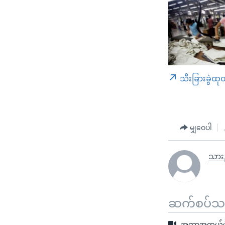
သီးခြားခွဲထု
မျှဝေပါ
သားည
ဆက်စပ်သတင
အကာအကွယ်မဲ့ 