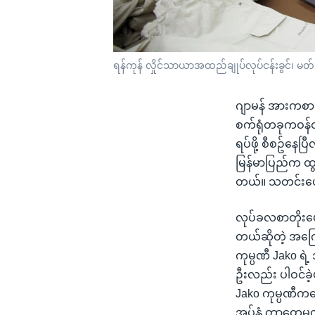
ရန်ကုန် လှိုင်သာယာအထည်ချုပ်လုပ်ငန်းခွင်၊ မတ
ဂျာမန် အားကစာ
စက်ရုံတခုကဝန်ထမ
ရပ်ဖို့ စီစဥ်န
မြန်မာပြည်က ထွ
တယ်။ သတင်းပေးပ
လုပ်ခလစာတိုးပေး
တယ်ဆိုတဲ့ အကြော
ကုမ္ပဏီ Jako ရ
ဦးလည်း ပါဝင်ခဲ
Jako ကုမ္ပဏီကတေ
အပ်နှံ တာတွေမလု