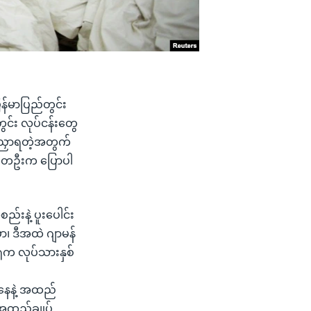
်မာပြည်တွင်း
ွင်း လုပ်ငန်းတွေ
ဲ့ညှာရတဲ့အတွက်
အကဲတဦးက ပြောပါ
ည်းနဲ့ ပူးပေါင်း
ှာ၊ ဒီအထဲ ဂျာမန်
ုံက လုပ်သားနှစ်
့အနေနဲ့ အထည်
့ အထည်ချုပ်