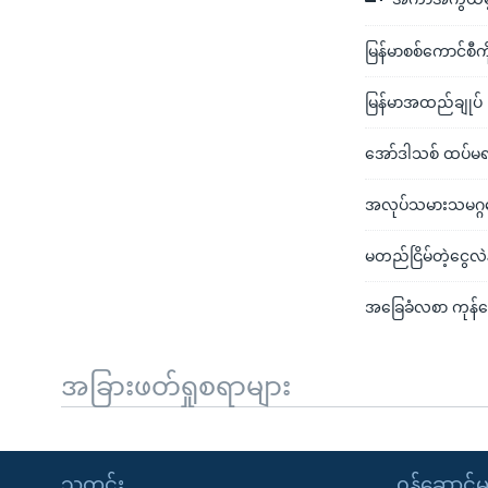
မြန်မာစစ်ကောင်စီကိ
မြန်မာအထည်ချုပ် ပ
အော်ဒါသစ် ထပ်မရလ
အလုပ်သမားသမဂ္ဂတွေ
မတည်ငြိမ်တဲ့ငွေလဲန
အခြေခံလစာ ကုန်ဈေး
အခြားဖတ်ရှုစရာများ
သတင်း
၀န်ဆောင်မှ