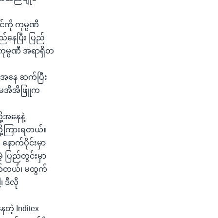
ကို ကုမ္ပဏီ
နေပြီး ပြည်
ကုမ္ပဏီ အရာရှိတ
ြေအနေ ဆက်ပြီး
က မအိအိဖြူက
ု့အနေနဲ့
ျမတို့ကြားရတယ်။
ောက်ပိုင်းမှာ
 ပြည်တွင်းမှာ
က်တယ်၊ မထွက်
 ဒီလို
တဲ့ Inditex