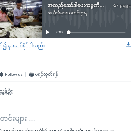
အထည်အော်ဒါပေးကုမ္ပဏီတချို့ မြန်မာနိုင်ငံတွင်း လုပ်ငန်းရပ်ဆိုင်း
EMBE
by
ဗွီအိုအေသတင်းဌာန
No media source currently available
0:00
တ်၍ နားဆင်နိုင်ပါသည်။
EMBED
Follow us
ပရင့်ထုတ်ရန်
ွန့်ဦး
်းများ ...
အကျပ်အတည်းတွေ ပိုကြုံလာရတဲ့ အမျိုးသမီး အလုပ်သမားများ