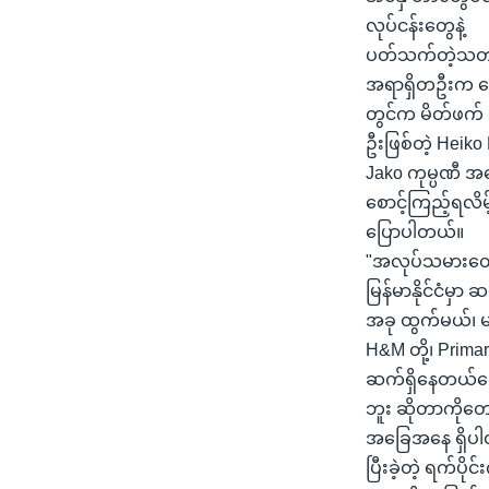
လုပ်ငန်းတွေနဲ့
ပတ်သက်တဲ့သတင်း
အရာရှိတဦးက ပြ
တွင်က မိတ်ဖက် 
ဦးဖြစ်တဲ့ Hei
Jako ကုမ္ပဏီ အ
စောင့်ကြည့်ရလိမ
ပြောပါတယ်။
"အလုပ်သမားတွေကိ
မြန်မာနိုင်ငံမှာ
အခု ထွက်မယ်၊ မ
H&M တို့၊ Prima
ဆက်ရှိနေတယ်ပေ
ဘူး ဆိုတာကိုတော
အခြေအနေ ရှိပ
ပြီးခဲ့တဲ့ ရက်