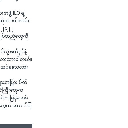
ဖွဲ့ ILO ရဲ့
းဆိုထားပါတယ်။
ဲ့ ၂၀၂၂
ျုပ်ထည်တွေကို
ု့ ဖက်ရှင်နဲ့
ေးသားထားပါတယ်။
ြီး အပ်နေသလား
များအပြား ပိတ်
်ငံကြီးတွေက
 ဒါက မြန်မာစစ်
ွဲ့တွေက ထောက်ပြ