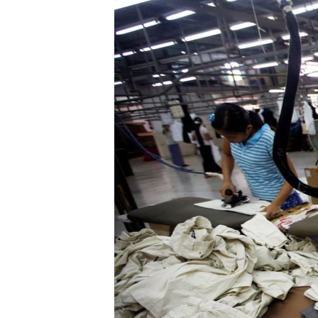
သုတပဒေသာ အင်္ဂလိပ်စာ
အ
ညွန်း
စာမျက်နှာ
သို့
ကျော်
ကြည့်
ရန်
ရှာဖွေ
ရန်
နေရာ
သို့
ကျော်
ရန်