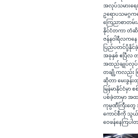
အလုပ်သမားရေး
ဥရောပသမဂ္ဂကတော
ကြေညာစာတမ်းနဲ
နိုင်ငံတကာ တံဆိ
ဇန်နဝါရီလကနေ စ
ပြည်ပတင်ပို့နို
အခုနှစ် ဧပြီလ 
အထည်ချုပ်လုပ်
တချို့ကလည်း မြ
ဆိုတာ မေးခွန်
မြန်မာနိုင်ငံမှာ
ပစ်ခဲ့တာမှာ အထည
ကုမ္ပဏီကြီးတွေ 
ကောင်စီကို သွယ
ဝေဖန်နေကြပါတ