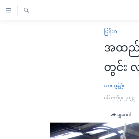
သုံး
ရ
ရှာဖွေ
လွယ်ကူ
မူလစာမျက်နှာ
မြန်မာ
ရ
စေ
မြန်မာ
လာ
အထည်အေ
သည့်
ဒ်
ကမ္ဘာ့သတင်းများ
Link
ဗွီဒီယို
နိုင်ငံတကာ
တွင်း လ
များ
သတင်းလွတ်လပ်ခွင့်
အမေရိကန်
ပင်မ
ရပ်ဝန်းတခု လမ်းတခု အလွန်
တရုတ်
သားညွန့်ဦး
အကြောင်းအရာ
အင်္ဂလိပ်စာလေ့လာမယ်
အစ္စရေး-ပါလက်စတိုင်း
၀၆ ဇူလိုင္၊ ၂၀၂၃
သို့
အပတ်စဉ်ကဏ္ဍများ
အမေရိကန်သုံးအီဒီယံ
ကျော်
မျှဝေပါ
ကြည့်
ရေဒီယိုနှင့်ရုပ်သံ အချက်အလက်များ
မကြေးမုံရဲ့ အင်္ဂလိပ်စာ
ရေဒီယို
ရန်
ရေဒီယို/တီဗွီအစီအစဉ်
ရုပ်ရှင်ထဲက အင်္ဂလိပ်စာ
တီဗွီ
ပင်မ