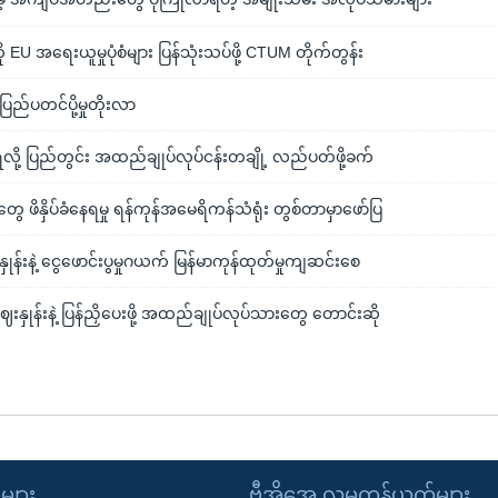
ု EU အရေးယူမှုပုံစံများ ပြန်သုံးသပ်ဖို့ CTUM တိုက်တွန်း
ြည်ပတင်ပို့မှုတိုးလာ
ို့ ပြည်တွင်း အထည်ချုပ်လုပ်ငန်းတချို့ လည်ပတ်ဖို့ခက်
 ဖိနှိပ်ခံနေရမှု ရန်ကုန်အမေရိကန်သံရုံး တွစ်တာမှာဖော်ပြ
ှုန်းနဲ့ ငွေဖောင်းပွမှုဂယက် မြန်မာကုန်ထုတ်မှုကျဆင်းစေ
နှုန်းနဲ့ ပြန်ညှိပေးဖို့ အထည်ချုပ်လုပ်သားတွေ တောင်းဆို
ုများ
ဗွီအိုအေ လူမှုကွန်ယက်များ