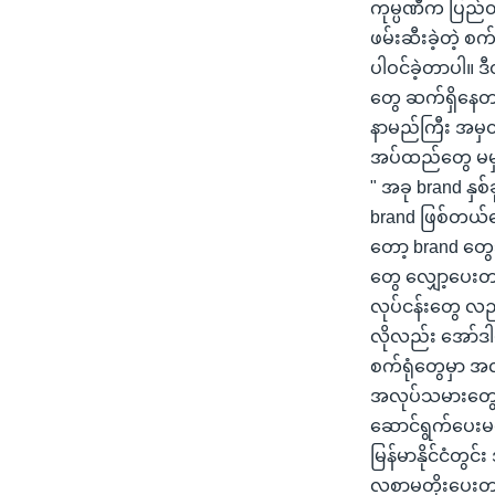
ကုမ္ပဏီက ပြည်တ
ဖမ်းဆီးခဲ့တဲ့ စ
ပါဝင်ခဲ့တာပါ။ ဒ
တွေ ဆက်ရှိနေတ
နာမည်ကြီး အမှတ
အပ်ထည်တွေ မမှ
" အခု brand နှ
brand ဖြစ်တယ်ပ
တော့ brand တွေ
တွေ လျှော့ပေးတ
လုပ်ငန်းတွေ လည
လိုလည်း အော်ဒါ
စက်ရုံတွေမှာ အ
အလုပ်သမားတွေ 
ဆောင်ရွက်ပေး
မြန်မာနိုင်ငံတွ
လစာမတိုးပေးတာန