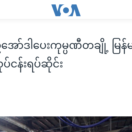
ာ်ဒါပေးကုမ္ပဏီတချို့ မြန်မာန
ုပ်ငန်းရပ်ဆိုင်း