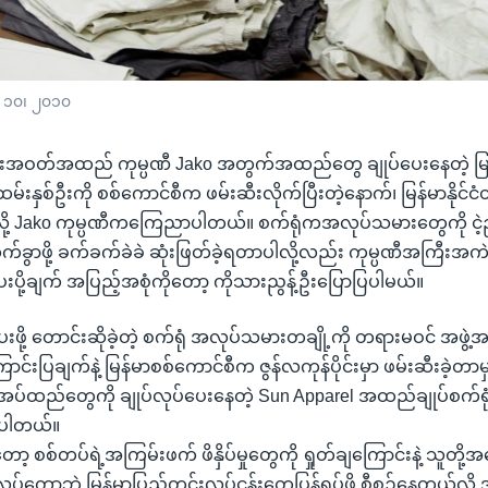
် ၁၀၊ ၂၀၁၀
းအဝတ်အထည် ကုမ္ပဏီ Jako အတွက်အထည်တွေ ချုပ်ပေးနေတဲ့ မြန
်းနှစ်ဦးကို စစ်ကောင်စီက ဖမ်းဆီးလိုက်ပြီးတဲ့နောက်၊ မြန်မာနိုင်ငံတ
ေပြီလို့ Jako ကုမ္ပဏီကကြေညာပါတယ်။ စက်ရုံကအလုပ်သမားတွေကို င
က်ခွာဖို့ ခက်ခက်ခဲခဲ ဆုံးဖြတ်ခဲ့ရတာပါလို့လည်း ကုမ္ပဏီအကြီး
ို့ချက် အပြည့်အစုံကိုတော့ ကိုသားညွန့်ဦးပြောပြပါမယ်။
ဖို့ တောင်းဆိုခဲ့တဲ့ စက်ရုံ အလုပ်သမားတချို့ကို တရားမဝင် အဖွဲ့အစ
င်းပြချက်နဲ့ မြန်မာစစ်ကောင်စီက ဇွန်လကုန်ပိုင်းမှာ ဖမ်းဆီးခဲ့တာမ
ဲ့ အပ်ထည်တွေကို ချုပ်လုပ်ပေးနေတဲ့ Sun Apparel အထည်ချုပ်စက်ရ
့ပါတယ်။
ာ့ စစ်တပ်ရဲ့အကြမ်းဖက် ဖိနှိပ်မှုတွေကို ရှုတ်ချကြောင်းနဲ့ သူတို
ပ်တော့ဘဲ မြန်မာပြည်တွင်းလုပ်ငန်းတွေပြန်ရုပ်ဖို့ စီစဉ်နေတယ်လို