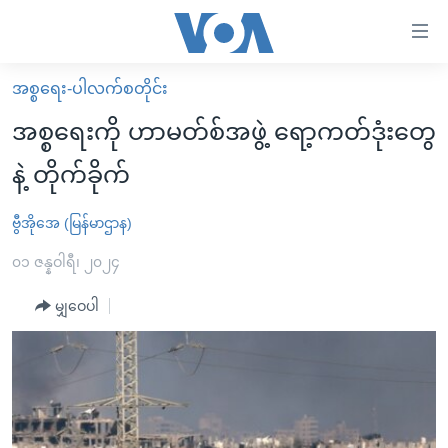
သုံး
ရ
လွယ်ကူ
အစ္စရေး-ပါလက်စတိုင်း
မူလစာမျက်နှာ
စေ
အစ္စရေးကို ဟာမတ်စ်အဖွဲ့ ရော့ကတ်ဒုံးတွေ
မြန်မာ
သည့်
နဲ့ တိုက်ခိုက်
ကမ္ဘာ့သတင်းများ
Link
ဗွီဒီယို
နိုင်ငံတကာ
ဗွီအိုအေ (မြန်မာဌာန)
များ
သတင်းလွတ်လပ်ခွင့်
အမေရိကန်
၀၁ ဇန္နဝါရီ၊ ၂၀၂၄
ပင်မ
ရပ်ဝန်းတခု လမ်းတခု အလွန်
တရုတ်
အကြောင်းအရာ
မျှဝေပါ
သို့
အင်္ဂလိပ်စာလေ့လာမယ်
အစ္စရေး-ပါလက်စတိုင်း
ကျော်
အပတ်စဉ်ကဏ္ဍများ
အမေရိကန်သုံးအီဒီယံ
ကြည့်
ရေဒီယိုနှင့်ရုပ်သံ အချက်အလက်များ
မကြေးမုံရဲ့ အင်္ဂလိပ်စာ
ရေဒီယို
ရန်
ပင်မ
ရေဒီယို/တီဗွီအစီအစဉ်
ရုပ်ရှင်ထဲက အင်္ဂလိပ်စာ
တီဗွီ