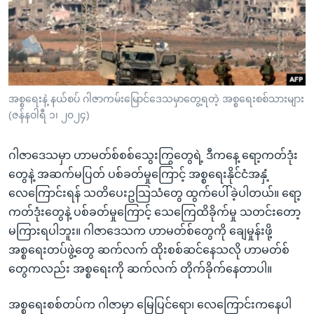
အ
သုတပဒေသာ အင်္ဂလိပ်စာ
ညွန်း
Learning English
စာမျက်နှာ
သို့
ဗွီအိုအေ လူမှုကွန်ယက်များ
ကျော်
ကြည့်
အစ္စရေးနဲ့ နယ်စပ် ဂါဇာကမ်းမြောင်ဒေသမှာတွေ့ရတဲ့ အစ္စရေးစစ်သားများ
(ဇန်နဝါရီ ၁၊ ၂၀၂၄)
ရန်
ဘာသာစကားများ
ရှာဖွေ
ဂါဇာဒေသမှာ ဟာမတ်စ်စစ်သွေးကြွတွေရဲ့ ဒီကနေ့ ရော့ကတ်ဒုံး
ရန်
တွေနဲ့ အဆက်မပြတ် ပစ်ခတ်မှုကြောင့် အစ္စရေးနိုင်ငံအနှံ့
နေရာ
လေကြောင်းရန် သတိပေးဥသြသံတွေ ထွက်ပေါ်ခဲ့ပါတယ်။ ရော့
သို့
ကတ်ဒုံးတွေနဲ့ ပစ်ခတ်မှုကြောင့် သေကြေထိခိုက်မှု သတင်းတော့
ကျော်
မကြားရပါဘူး။ ဂါဇာဒေသက ဟာမတ်စ်တွေကို ချေမှုန်းဖို့
ရန်
အစ္စရေးတပ်ဖွဲ့တွေ ဆက်လက် ထိုးစစ်ဆင်နေသလို ဟာမတ်စ်
တွေကလည်း အစ္စရေးကို ဆက်လက် တိုက်ခိုက်နေတာပါ။
အစ္စရေးစစ်တပ်က ဂါဇာမှာ မြေပြင်ရော၊ လေကြောင်းကနေပါ