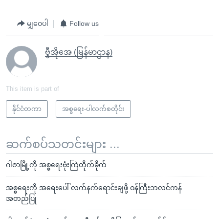
မျှဝေပါ
Follow us
ဗွီအိုအေ (မြန်မာဌာန)
This item is part of
နိုင်ငံတကာ
အစ္စရေး-ပါလက်စတိုင်း
ဆက်စပ်သတင်းများ ...
ဂါဇာမြို့ကို အစ္စရေးဗုံးကြဲတိုက်ခိုက်
အစ္စရေးကို အရေးပေါ် လက်နက်ရောင်းချဖို့ ဝန်ကြီးဘလင်ကန်
အတည်ပြု