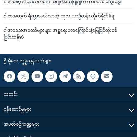
ဂါဇာစစ်ပွဲ အဆုံးသတ်ရေး အီဂျစ်အဆိုပြုချက် ဟာမတ်စ် ဆွေးနွေး
ဂါဇာအတွက် ရိက္ခာသယ်လာတဲ့ ကုလ ယာဉ်တန်း တိုက်ခိုက်ခံရ
ဂါဇာဒေသအတော်များများ အစ္စရေးလေကြောင်းနဲ့မြေပြင်ထိုးစစ်
ပြင်းထန်ဆဲ
ဗွီအိုအေ လူမှုကွန်ယက်များ
သတင်း
၀န်ဆောင်မှုများ
အပတ်စဉ်ကဏ္ဍများ