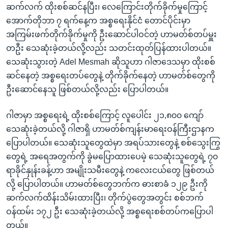
ဆက်လက် ထိုးစစ်ဆင်နပြီး၊ လေကြောင်းတိုက်ခိုက်မှုကြောင့်
အောက်တိုဘာ ၇ ရက်နေ့က အစ္စရေးနိုင်ငံ တောင်ပိုင်းမှာ
အကြမ်းဖက်တိုက်ခိုက်မှုကို ဦးဆောင်ပါဝင်တဲ့ ဟာမတ်စ်တပ်မှူး
တဦး သေဆုံးခဲ့တယ်လို့လည်း သတင်းထုတ်ပြန်ထားပါတယ်။
သေဆုံးသွားတဲ့ Adel Mesmah ဆိုသူဟာ ဂါဇာဒေသမှာ ထိုးစစ်
ဆင်နေတဲ့ အစ္စရေးတပ်တွေနဲ့ တိုက်ခိုက်နေတဲ့ ဟာမတ်စ်တွေကို
ဦးဆောင်နေသူ ဖြစ်တယ်လို့လည်း ပြောပါတယ်။
ဂါဇာမှာ အစ္စရေးရဲ့ ထိုးစစ်ကြောင့် လူပေါင်း ၂၁,၈၀၀ ကျော်
သေဆုံးခဲ့တယ်လို့ ဂါဇာရှိ ဟာမတ်စ်ကျန်းမာရေးဝန်ကြီးဌာနက
ပြောပါတယ်။ သေဆုံးသူတွေထဲမှာ အရပ်သားတွေနဲ့ စစ်သွေးကြွ
တွေရဲ့ အရေအတွက်ကို ခွဲမပြောထားပေမဲ့ သေဆုံးသူတွေရဲ့ ၇၀
ရာခိုင်နှုန်းခန့်ဟာ အမျိုးသမီးတွေနဲ့ ကလေးငယ်တွေ ဖြစ်တယ်
လို့ ပြောပါတယ်။ ဟာမတ်စ်တွေဘက်က ဓားစာခံ ၁၂၉ ဦးကို
ဆက်လက်ထိန်းသိမ်းထားပြီး၊ တိုက်ပွဲတွေအတွင်း စစ်ဘက်
ဝန်ထမ်း ၁၇၂ ဦး သေဆုံးခဲ့တယ်လို့ အစ္စရေးစစ်တပ်ကပြောပါ
တယ်။