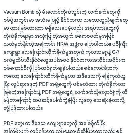
Vacuum Bomb လို မီးလောင်တိုက်သွင်းတဲ့ လက်နက်တွေကို
စစ်ပွဲအတွင်းမှာ အသုံးမပြုဖို့ နိုင်ငံတကာ သဘောတူညီချက်တွေ
မှာ တားမြစ်ထားတာ မရှိသေးပေမဲ့လည်း အရပ်သားတွေကို
တိုက်ခိုက်ရာမှာ အသုံးပြုတဲ့အတွက် စစ်ရာဇဝတ်မှုအဖြစ်
သတ်မှတ်နိုင်တဲ့အကြောင်း HRW အဖွဲ့က ပြောပါတယ်။ ပဇီကြီး
ကျေးရွာ လေကြောင်းတိုက်ခိုက်မှုအတွက် ကုလသမဂ္ဂနဲ့ G-7
စက်မှုထိပ်သီးနိုင်ငံတွေအပါအဝင် နိုင်ငံတကာအသိုင်းအဝိုင်းက
စစ်ကောင်စီကို ပြစ်တင်ရှုတ်ချခဲ့ပါတယ်။ စစ်ကောင်စီဘက်
ကတော့ လေကြောင်းတိုက်ခိုက်မှုဟာ အဲဒီဒေသကို ခြေကုတ်ယူ
ပြီး လှုပ်ရှားနေတဲ့ PDF အဖွဲ့တွေကို ပစ်မှတ်ထား တိုက်ခိုက်တာ
ဖြစ်တဲ့အကြောင်းနဲ့ PDF အဖွဲ့တွေရဲ့ လက်နက်သိုလှောင်ရုံကို ထိ
မှန်တာကြောင့် ထပ်ဆင့်ပေါက်ကွဲခဲ့ပြီး လူတွေ သေဆုံးခဲ့တာလို့
တုံ့ပြန်ထားပါတယ်။
PDF တွေဟာ ဒီဒေသ ကျေးရွာတွေကို အခြေစိုက်ပြီး
အကြမ်းဖက် လုပ်ငန်းတွေ လုပ်နေတယ်ဆိုပြီးတော့လည်း စစ်