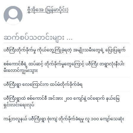
ဗွီအိုအေ (မြန်မာပိုင်း)
ဆက်စပ်သတင်းများ ...
ပဇီကြီးတိုက်ခိုက်မှု ကိုယ်တွေ့ကြုံခဲ့ရတဲ့ အမျိုးသမီးတွေရဲ့ ပြောပြချက်
စစ်ကောင်စီရဲ့ ထပ်ဆင့် တိုက်ခိုက်မှုတွေကြောင့် ပဇီကြီး တရွာလုံးနီးပါး
မီးလောင်ကျွမ်းသွား
ပဇီကြီးရွာ လေကြောင်းက ထပ်မံတိုက်ခိုက်ခံရ
ပဇီကြီးရွာထဲ စစ်ကောင်စီ အင်အား ၂၀၀ ကျော်နဲ့ ဝင်ရောက် နယ်မြေ
ရှင်းလင်းရေးလုပ်
ကန့်ဘလူနယ် ပဇီကြီးရွာ ဗုံးကျဲ တိုက်ခိုက်ခံရမှု လူ ၁၀၀ ကျော်သေဆုံး