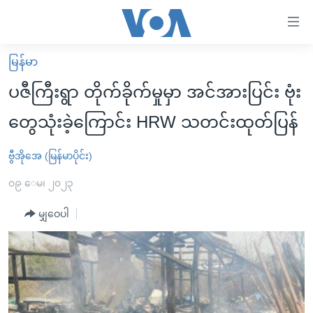
သုံး
ရ
လွယ်ကူ
မြန်မာ
မူလစာမျက်နှာ
စေ
ပဇီကြီးရွာ တိုက်ခိုက်မှုမှာ အင်အားပြင်း ဗုံး
မြန်မာ
သည့်
တွေသုံးခဲ့ကြောင်း HRW သတင်းထုတ်ပြန်
ကမ္ဘာ့သတင်းများ
Link
ဗွီဒီယို
နိုင်ငံတကာ
ဗွီအိုအေ (မြန်မာပိုင်း)
များ
သတင်းလွတ်လပ်ခွင့်
အမေရိကန်
၀၉ ေမ၊ ၂၀၂၃
ပင်မ
ရပ်ဝန်းတခု လမ်းတခု အလွန်
တရုတ်
အကြောင်းအရာ
မျှဝေပါ
သို့
အင်္ဂလိပ်စာလေ့လာမယ်
အစ္စရေး-ပါလက်စတိုင်း
ကျော်
အပတ်စဉ်ကဏ္ဍများ
အမေရိကန်သုံးအီဒီယံ
ကြည့်
ရေဒီယိုနှင့်ရုပ်သံ အချက်အလက်များ
မကြေးမုံရဲ့ အင်္ဂလိပ်စာ
ရေဒီယို
ရန်
ပင်မ
ရေဒီယို/တီဗွီအစီအစဉ်
ရုပ်ရှင်ထဲက အင်္ဂလိပ်စာ
တီဗွီ