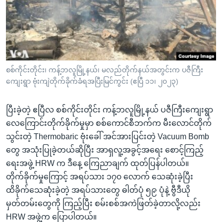
အ
သုတပဒေသာ အင်္ဂလိပ်စာ
ညွန်း
Learning English
စာမျက်နှာ
သို့
ဗွီအိုအေ လူမှုကွန်ယက်များ
ကျော်
ကြည့်
စစ်ကိုင်းတိုင်း၊ ကန့်ဘလူမြို့နယ်၊ မလည်တိုက်နယ်အတွင်းက ပဇီကြီး
ကျေးရွာ ဗုံးကျဲတိုက်ခိုက်ခံရအပြီးမြင်ကွင်း (ဧပြီ ၁၁၊ ၂၀၂၃)
ရန်
ဘာသာစကားများ
ရှာဖွေ
ပြီးခဲ့တဲ့ ဧပြီလ စစ်ကိုင်းတိုင်း ကန့်ဘလူမြို့နယ် ပဇီကြီးကျေးရွာ
ရန်
လေကြောင်းတိုက်ခိုက်မှုမှာ စစ်ကောင်စီဘက်က မီးလောင်တိုက်
နေရာ
သွင်းတဲ့ Thermobaric ဗုံးခေါ် အင်အားပြင်းတဲ့ Vacuum Bomb
သို့
တွေ အသုံးပြုခဲ့တယ်ဆိုပြီး အာရှလူ့အခွင့်အရေး စောင့်ကြည့်
ကျော်
ရေးအဖွဲ့ HRW က ဒီနေ့ ကြေညာချက် ထုတ်ပြန်ပါတယ်။
ရန်
တိုက်ခိုက်မှုကြောင့် အရပ်သား ၁၇၀ လောက် သေဆုံးခဲ့ပြီး
ထိခိုက်သေဆုံးခဲ့တဲ့ အရပ်သားတွေ ဓါတ်ပုံ ၅၉ ပုံနဲ့ ဗွီဒီယို
မှတ်တမ်းတွေကို ကြည့်ပြီး စမ်းစစ်အကဲဖြတ်ခဲ့တာလို့လည်း
HRW အဖွဲ့က ပြောပါတယ်။