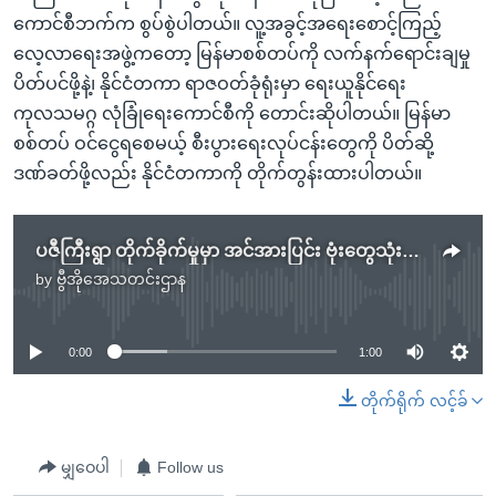
ကောင်စီဘက်က စွပ်စွဲပါတယ်။ လူ့အခွင့်အရေးစောင့်ကြည့်
လေ့လာရေးအဖွဲ့ကတော့ မြန်မာစစ်တပ်ကို လက်နက်ရောင်းချမှု
ပိတ်ပင်ဖို့နဲ့၊ နိုင်ငံတကာ ရာဇဝတ်ခုံရုံးမှာ ရေးယူနိုင်ရေး
ကုလသမဂ္ဂ လုံခြုံရေးကောင်စီကို တောင်းဆိုပါတယ်။ မြန်မာ
စစ်တပ် ဝင်ငွေရစေမယ့် စီးပွားရေးလုပ်ငန်းတွေကို ပိတ်ဆို့
ဒဏ်ခတ်ဖို့လည်း နိုင်ငံတကာကို တိုက်တွန်းထားပါတယ်။
ပဇီကြီးရွာ တိုက်ခိုက်မှုမှာ အင်အားပြင်း ဗုံးတွေသုံးခဲ့ကြောင်း HRW သတင်းထုတ်ပြန်
by
ဗွီအိုအေသတင်းဌာန
No media source currently available
0:00
1:00
တိုက်ရိုက် လင့်ခ်
မျှဝေပါ
Follow us