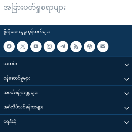
အခြားဖတ်ရှုစရာများ
ဗွီအိုအေ လူမှုကွန်ယက်များ
သတင်း
၀န်ဆောင်မှုများ
အပတ်စဉ်ကဏ္ဍများ
အင်္ဂလိပ်သင်ခန်းစာများ
ရေဒီယို