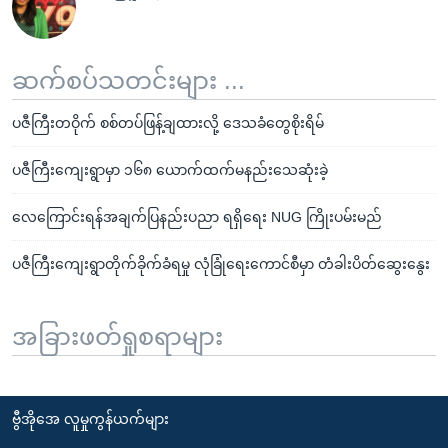
ဆက်စပ်သတင်းများ ...
ပဇီကြီးတဝိုက် စစ်တပ်ဖြန့်ချထားလို့ ဒေသခံတွေစိုးရိမ်
ပဇီကြီးကျေးရွာမှာ ၁၆၈ ယောက်ထက်မနည်းသေဆုံးခဲ့
လေကြောင်းရန်အချက်ပြနည်းပညာ ရရှိရေး NUG ကြိုးပမ်းမည်
ပဇီကြီးကျေးရွာတိုက်ခိုက်ခံရမှု လုံခြုံရေးကောင်စီမှာ တံခါးပိတ်ဆွေးနွေး
အခြားဖတ်ရှုစရာများ
ဗွီအိုအေ လူမှုကွန်ယက်များ