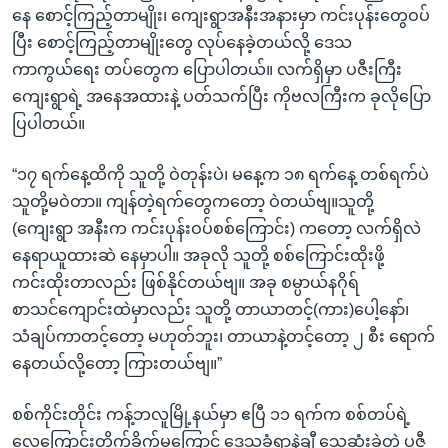
နေ စောင့်ကြည့်တာမျိုး၊ ကျေးရွာအနီးအနားမှာ ကင်းပုန်းတွေဝပ်
ပြီး စောင့်ကြည့်တာမျိုးတွေ လုပ်နေခဲ့တယ်လို့ ဒေသ
ကာကွယ်ရေး တပ်တွေက ပြောပါတယ်။ လက်ရှိမှာ ပဇီးကြီး
ကျေးရွာရဲ့ အနေအထားနဲ့ ပတ်သက်ပြီး ကိုဗလကြီးက ခုလိုပြော
ပြပါတယ်။
“၁၇ ရက်နေ့ထိကို သူတို့ ဝဲတုန်းပဲ၊ မနေ့က ၁၈ ရက်နေ့ တစ်ရက်ပဲ
သူတို့မဝဲတာ။ ကျန်တဲ့ရက်တွေကတော့ ဝဲတယ်ဗျ။သူတို့
(ကျေးရွာ အနီးက ကင်းပုန်းဝပ်စစ်ကြောင်း) ကတော့ လက်ရှိလဲ
နေရာယူထားဆဲ နေမှာပါ။ အခုလို သူတို့ စစ်ကြောင်းထိုးဖို့
ကင်းထိုးတာလည်း ဖြစ်နိုင်တယ်ဗျ။ အခု စမ္ပာယ်နဂိုရ်
စာသင်ကျောင်းထဲမှာလည်း သူတို့ တာယာတင့်(ကား)ပေါ့နော်၊
သံချပ်ကာတင့်တော့ မဟုတ်ဘူး၊ တာယာနဲ့တင့်တော့ ၂ စီး ရောက်
နေတယ်လို့တော့ ကြားတယ်ဗျ။”
စစ်ကိုင်းတိုင်း ကန့်ဘလူမြို့နယ်မှာ ဧပြီ ၁၁ ရက်က စစ်တပ်ရဲ့
လေကြောင်းတိုက်ခိုက်မှုကြောင့် ဒေသခံရာနဲ့ချီ သေဆုံးခဲ့တဲ့ ပဇီ