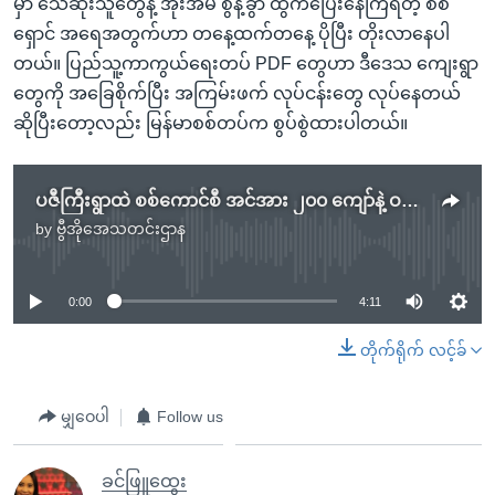
မှာ သေဆုံးသူတွေနဲ့ အိုးအိမ် စွန့်ခွာ ထွက်ပြေးနေကြရတဲ့ စစ်
ရှောင် အရေအတွက်ဟာ တနေ့ထက်တနေ့ ပိုပြီး တိုးလာနေပါ
တယ်။ ပြည်သူ့ကာကွယ်ရေးတပ် PDF တွေဟာ ဒီဒေသ ကျေးရွာ
တွေကို အခြေစိုက်ပြီး အကြမ်းဖက် လုပ်ငန်းတွေ လုပ်နေတယ်
ဆိုပြီးတော့လည်း မြန်မာစစ်တပ်က စွပ်စွဲထားပါတယ်။
ပဇီကြီးရွာထဲ စစ်ကောင်စီ အင်အား ၂၀၀ ကျော်နဲ့ ဝင်ရောက် နယ်မြေရှင်းလင်းရေးလုပ်
by
ဗွီအိုအေသတင်းဌာန
No media source currently available
0:00
4:11
တိုက်ရိုက် လင့်ခ်
မျှဝေပါ
Follow us
ခင်ဖြူထွေး