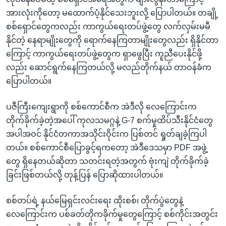
အားလုံးကိုတော့ မထောက်ပံ့နိုင်သေးဘူးလို့ ပြောပါတယ်။ တချို့
စစ်ရှောင်တွေကလည်း ကာကွယ်ရေးတပ်ဖွဲ့တွေ လက်လှမ်းမမီ
နိုင်တဲ့ နေရာမျိုးတွေကို ရောက်နေကြတာမျိုးတွေလည်း ရှိနိုင်တာ
ကြောင့် ကာကွယ်ရေးတပ်ဖွဲ့တွေက ရှာဖွေပြီး ကူညီပေးနိုင်ဖို့
လည်း ဆောင်ရွက်နေကြတယ်လို့ မလည်တိုက်နယ် တာဝန်ခံက
ပြောပါတယ်။
ပဇီကြီးကျေးရွာကို စစ်ကောင်စီက အဲဒီလို လေကြောင်းက
တိုက်ခိုက်ခဲ့တဲ့အပေါ် ကုလသမဂ္ဂနဲ့ G-7 စက်မှုထိပ်သီးနိုင်ငံတွေ
အပါအဝင် နိုင်ငံတကာအသိုင်းဝိုင်းက ပြစ်တင် ရှုတ်ချခဲ့ကြပါ
တယ်။ စစ်ကောင်စီပြောခွင့်ရကတော့ အဲဒီဒေသမှာ PDF အဖွဲ့
တွေ ရှိနေတယ်ဆိုတာ သတင်းရတဲ့အတွက် ဗုံးကျဲ တိုက်ခိုက်ခဲ့
ခြင်းဖြစ်တယ်လို့ တုန့်ပြန် ပြောဆိုထားပါတယ်။
စစ်တပ်ရဲ့ နယ်မြေရှင်းလင်းရေး ထိုးစစ်၊ တိုက်ပွဲတွေနဲ့
လေကြောင်းက ပစ်ခတ်တိုကခိုက်မှုတွေကြောင့် စစ်ကိုင်းအတွင်း