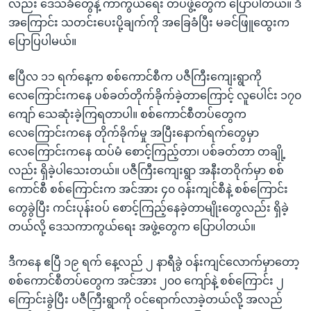
လည်း ဒေသခံတွေနဲ့ ကာကွယ်ရေး တပ်ဖွဲ့တွေက ပြောပါတယ်။ ဒီ
အကြောင်း သတင်းပေးပို့ချက်ကို အခြေခံပြီး မခင်ဖြူထွေးက
ပြောပြပါမယ်။
ဧပြီလ ၁၁ ရက်နေ့က စစ်ကောင်စီက ပဇီကြီးကျေးရွာကို
လေကြောင်းကနေ ပစ်ခတ်တိုက်ခိုက်ခဲ့တာကြောင့် လူပေါင်း ၁၇၀
ကျော် သေဆုံးခဲ့ကြရတာပါ။ စစ်ကောင်စီတပ်တွေက
လေကြောင်းကနေ တိုက်ခိုက်မှု အပြီးနောက်ရက်တွေမှာ
လေကြောင်းကနေ ထပ်မံ စောင့်ကြည့်တာ၊ ပစ်ခတ်တာ တချို့
လည်း ရှိခဲ့ပါသေးတယ်။ ပဇီကြီးကျေးရွာ အနီးတဝိုက်မှာ စစ်
ကောင်စီ စစ်ကြောင်းက အင်အား ၄၀ ဝန်းကျင်စီနဲ့ စစ်ကြောင်း
တွေခွဲပြီး ကင်းပုန်းဝပ် စောင့်ကြည့်နေခဲ့တာမျိုးတွေလည်း ရှိခဲ့
တယ်လို့ ဒေသကာကွယ်ရေး အဖွဲ့တွေက ပြောပါတယ်။
ဒီကနေ ဧပြီ ၁၉ ရက် နေ့လည် ၂ နာရီခွဲ ဝန်းကျင်လောက်မှာတော့
စစ်ကောင်စီတပ်တွေက အင်အား ၂၀၀ ကျော်နဲ့ စစ်ကြောင်း ၂
ကြောင်းခွဲပြီး ပဇီကြီးရွာကို ဝင်ရောက်လာခဲ့တယ်လို့ အလည်