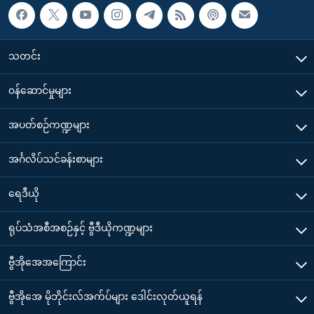
သတင်း
၀န်ဆောင်မှုများ
အပတ်စဉ်ကဏ္ဍများ
အင်္ဂလိပ်သင်ခန်းစာများ
ရေဒီယို
ရုပ်သံအစီအစဉ်နှင့် ဗွီဒီယိုကဏ္ဍများ
ဗွီအိုအေအကြောင်း
ဗွီအိုအေ မိုဘိုင်းလ်အက်ပ်များ ဒေါင်းလုတ်ယူရန်