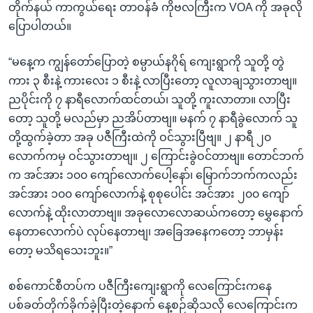
တိုက်နယ် ကာကွယ်ရေး တာဝန်ခံ ကိုဗလကြီးက VOA ကို အခုလို
ပြောပါတယ်။
“မနေ့က ကျွန်တော်ပြောတဲ့ စမ္ပာယ်နဂိုရ် ကျေးရွာကို သူတို့ တွဲ
ကား ၃ စီးနဲ့ ကားလေး ၁ စီးနဲ့ လာပြီးတော့ လူလာချသွားတာဗျ။
ညပိုင်းကို ၇ နာရီလောက်ထင်တယ်၊ သူတို့ ကူးလာတာ။ လာပြီး
တော့ သူတို့ မလည်မှာ ညအိပ်တာဗျ။ မနက် ၇ နာရီခွဲလောက် သူ
တို့ထွက်ခဲ့တာ အခု ပဇီကြီးထဲကို ဝင်သွားပြီဗျ။ ၂ နာရီ ၂၀
လောက်ကမှ ဝင်သွားတာဗျ။ ၂ ကြောင်းခွဲဝင်တာဗျ။ တောင်ဘက်
က အင်အား ၁၀၀ ကျော်လောက်ပေါ့နော်၊ မြောက်ဘက်ကလည်း
အင်အား ၁၀၀ ကျော်လောက်နဲ့ စုစုပေါင်း အင်အား ၂၀၀ ကျော်
လောက်နဲ့ ထိုးလာတာဗျ။ အခုလောလောဆယ်ကတော့ မွှေနောက်
နေတာလောက်ပဲ လုပ်နေတာဗျ၊ အခြေအနေကတော့ ဘာမှန်း
တော့ မသိရသေးဘူး။”
စစ်ကောင်စီတပ်က ပဇီကြီးကျေးရွာကို လေကြောင်းကနေ
ပစ်ခတ်တိုက်ခိုက်ခဲ့ပြီးတဲ့နောက် နေ့စဉ်ဆိုသလို လေကြောင်းက