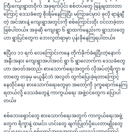
ကြီးကျေးရွာတဝိုက် အခုရက်ပိုင်း စစ်တပ်တွေ ဖြန့်ချထားတာ
ကြောင့် ဒေသခံတွေ စိုးရိမ်နေကြပြီး မကြာခင်မှာပဲ ခုလို ရာနဲ့ချီ
တဲ့ အင်အားနဲ့ ကျေးရွာအတွင်းကို စစ်ကြောင်းထိုး ဝင်လာခဲ့တာ
ဖြစ်ပါတယ်။ အခုဆို ကျေးရွာ ၆ ရွာထက်မနည်းက ရွာသားတွေ
ဟာ ရွာပြင်တွေက ဘေးလွတ်ရာမှာ ပုန်းခိုနေကြရပါတယ်။
ဧပြီလ ၁၁ ရက် လေကြောင်းကနေ တိုက်ခိုက်ခံရပြီးတဲ့နောက်
အနီးအနား ကျေးရွာအပါအဝင် ရွာ ၆ ရွာလောက်က ဒေသခံတွေ
ဟာ အဝတ်အထည်၊ စားသောက်ရေးအတွက် လိုအပ်တဲ့ရိက္ခာ စ
တာတွေ တခုမှ မယူနိုင်ဘဲ အလွတ် ထွက်ပြေးခဲ့ရတာကြောင့်
နေထိုင်ရေး စားသောက်ရေးတွေမှာ အတော့်ကို ဒုက္ခရောက်နေကြ
ရတယ်လို့ ဒေသခံတွေနဲ့ ကာကွယ်ရေး အဖွဲ့ဝင်တွေက ပြောပါ
တယ်။
စစ်ဘေးရှောင်တွေ စားသောက်ရေးအတွက် ကာကွယ်ရေးအဖွဲ့
တွေက ရိက္ခာနဲ့ ထမင်း၊ ဟင်းတွေ ချက်ပြုတ်ပို့ပေးတာမျိုးတွေ
လုပ်နေပေမယ့် စစ်ရှောင်အရေအတွက် များလွန်းတာကြောင့်