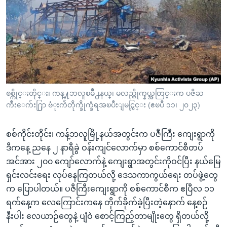
အ
သုတပဒေသာ အင်္ဂလိပ်စာ
ညွန်း
Learning English
စာမျက်နှာ
သို့
ဗွီအိုအေ လူမှုကွန်ယက်များ
ကျော်
ကြည့်
ရန်
ဘာသာစကားများ
စစ္ကိုင္းတိုင္း၊ ကန္႔ဘလူၿမိဳ႕နယ္၊ မလည္တိုက္နယ္အတြင္းက ပဇီႀ
ရှာဖွေ
ကီးေက်း႐ြာ ဗံုးက်ဲတိုက္ခိုက္ခံရအၿပီးျမင္ကြင္း (ဧၿပီ ၁၁၊ ၂၀၂၃)
ရန်
နေရာ
စစ်ကိုင်းတိုင်း၊ ကန့်ဘလူမြို့နယ်အတွင်းက ပဇီကြီး ကျေးရွာကို
သို့
ဒီကနေ့ ညနေ ၂ နာရီခွဲ ဝန်းကျင်လောက်မှာ စစ်ကောင်စီတပ်
ကျော်
အင်အား ၂၀၀ ကျော်လောက်နဲ့ ကျေးရွာအတွင်းကိုဝင်ပြီး နယ်မြေ
ရန်
ရှင်းလင်းရေး လုပ်နေကြတယ်လို့ ဒေသကာကွယ်ရေး တပ်ဖွဲ့တွေ
က ပြောပါတယ်။ ပဇီကြီးကျေးရွာကို စစ်ကောင်စီက ဧပြီလ ၁၁
ရက်နေ့က လေကြောင်းကနေ တိုက်ခိုက်ခဲ့ပြီးတဲ့နောက် နေ့စဉ်
နီးပါး လေယာဉ်တွေနဲ့ ပျံဝဲ စောင့်ကြည့်တာမျိုးတွေ ရှိတယ်လို့