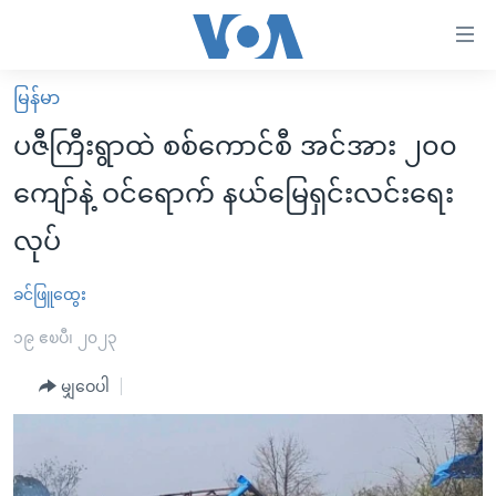
သုံး
ရ
လွယ်ကူ
မြန်မာ
မူလစာမျက်နှာ
စေ
ပဇီကြီးရွာထဲ စစ်ကောင်စီ အင်အား ၂၀၀
မြန်မာ
သည့်
ကျော်နဲ့ ဝင်ရောက် နယ်မြေရှင်းလင်းရေး
ကမ္ဘာ့သတင်းများ
Link
လုပ်
ဗွီဒီယို
နိုင်ငံတကာ
များ
သတင်းလွတ်လပ်ခွင့်
အမေရိကန်
ပင်မ
ခင်ဖြူထွေး
ရပ်ဝန်းတခု လမ်းတခု အလွန်
တရုတ်
အကြောင်းအရာ
၁၉ ဧၿပီ၊ ၂၀၂၃
သို့
အင်္ဂလိပ်စာလေ့လာမယ်
အစ္စရေး-ပါလက်စတိုင်း
ကျော်
မျှဝေပါ
အပတ်စဉ်ကဏ္ဍများ
အမေရိကန်သုံးအီဒီယံ
ကြည့်
ရေဒီယိုနှင့်ရုပ်သံ အချက်အလက်များ
မကြေးမုံရဲ့ အင်္ဂလိပ်စာ
ရေဒီယို
ရန်
ပင်မ
ရေဒီယို/တီဗွီအစီအစဉ်
ရုပ်ရှင်ထဲက အင်္ဂလိပ်စာ
တီဗွီ