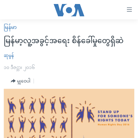
သုံး
ရ
လွယ်ကူ
မြန်မာ
မူလစာမျက်နှာ
စေ
မြန်မာ့လူ့အခွင့်အရေး စိန်ခေါ်မှုတွေရှိဆဲ
မြန်မာ
သည့်
ကမ္ဘာ့သတင်းများ
ဆုမွန်
Link
ဗွီဒီယို
နိုင်ငံတကာ
၁၀ ဒီဇင္ဘာ၊ ၂၀၁၆
များ
သတင်းလွတ်လပ်ခွင့်
အမေရိကန်
မျှဝေပါ
ပင်မ
ရပ်ဝန်းတခု လမ်းတခု အလွန်
တရုတ်
အကြောင်းအရာ
သို့
အင်္ဂလိပ်စာလေ့လာမယ်
အစ္စရေး-ပါလက်စတိုင်း
ကျော်
အပတ်စဉ်ကဏ္ဍများ
အမေရိကန်သုံးအီဒီယံ
ကြည့်
ရေဒီယိုနှင့်ရုပ်သံ အချက်အလက်များ
မကြေးမုံရဲ့ အင်္ဂလိပ်စာ
ရေဒီယို
ရန်
ပင်မ
ရေဒီယို/တီဗွီအစီအစဉ်
ရုပ်ရှင်ထဲက အင်္ဂလိပ်စာ
တီဗွီ