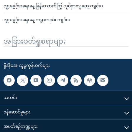
လူ့အခွင့်အရေးနေ့ မြန်မာ တက်ကြွ လှုပ်ရှားသူတွေ ကျင်းပ
လူ့အခွင့်အရေးနေ့ ကမ္ဘာတဝှမ်း ကျင်းပ
အခြားဖတ်ရှုစရာများ
ဗွီအိုအေ လူမှုကွန်ယက်များ
သတင်း
၀န်ဆောင်မှုများ
အပတ်စဉ်ကဏ္ဍများ