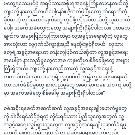
မတွေ့ရသေးပင်မဲ့ အရပ်သားအစိုးရအနေနဲ့ ကြိုးစားနေတယ်လို့
ကျမတို့ နားလည်တယ်ပေါ့နော်။ ဒီ့ထက်ပိုပြီးတော့ ထိရောက်တဲ့
ခိုင်မာတဲ့ လုပ်ဆောင်ချက်တွေ လုပ်ဖို့ လိုအပ်တယ်လို့ ယူဆတယ်
ပေါ့။ အခက်အခဲတွေကတော့ အများကြီးရှိနိုင်ပါတယ်။ ပထမတ
ချက်က အများပြည်သူကြားထဲမှာ လူ့အခွင့်အရေးဆိုတဲ့ လူတွေ
အားလုံးဟာ လူ့ဂုဏ်သိက္ခာနဲ့အညီ နေထိုင်ခွင့်ရှိတယ်။ လူသား
တွေရဲ့အခွင့်အရေးဟာ တန်းတူဖြစ်တယ်ဆိုတာ လူ့အခွင့်အရေး
အပေါ်မှာ နားလည်မှုတွေကအစ ကျမတို့မှာ စိန်ခေါ်မှုတွေ အများ
ကြီးရှိတယ်။ ကျမတို့ နားလည်ထားတဲ့ လူ့အခွင့်အရေးနဲ့
တကယ်တမ်း လူသားတွေရဲ့ လူ့ဂုဏ်သိက္ခာနဲ့ လူ့အခွင့်အရေးဆို
တာ လက်ခံနိုင်မှုတွေ နားလည်မှုတွေ အပေါ်မှာကနေ အစ ကျမတို့
မှာ အခက်အခဲတွေ စိန်ခေါ်မှု အများကြီးရှိပါတယ်။"
စစ်အစိုးရခေတ်အဆက်ဆက် လူ့အခွင့်အရေးချိုးဖောက်မှုတွေ
ကို ခါးစီးရင်ဆိုင်ခဲ့ရတဲ့ တိုင်းရင်းသားပြည်သူတွေအတွက် လူ့
အခွင့်အရေးလှုပ်ရှားသူတွေက လူ့အခွင့်အရေးချိုးဖောက်ခံရမှု
တွေကို ဖော်ထုတ်ခဲ့ကြသလို လူ့အခွင့်အရေးအတွက်လည်း