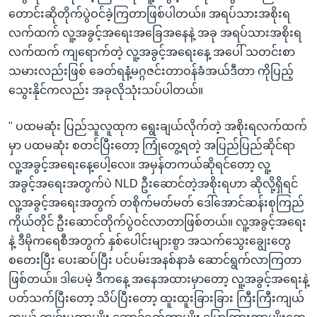
တောင်းဆိုတိုက်ပွဲဝင်ခဲ့ကြတာဖြစ်ပါတယ်။ အရပ်သားအစိုးရ
လက်ထက် လူ့အခွင့်အရေးအခြေအနေနဲ့ အခု အရပ်သားအစိုးရ
လက်ထက် ကျရောက်တဲ့ လူ့အခွင့်အရေးနေ့ အပေါ် သတင်းစာ
သမားလည်းဖြစ် ခေတ်ရနံ့မဂ္ဂဇင်းတာဝန်ခံအယ်ဒီတာ ကိုပြည့်
သွေးနိုင်ကလည်း အခုလိုသုံးသပ်ပါတယ်။
" ပထမဆုံး ပြည်သူလူထုက ရွေးချယ်လိုက်တဲ့ အစိုးရလက်ထက်
မှာ ပထမဆုံး စတင်ပြီးတော့ ကြုံတွေ့ရတဲ့ အပြည်ပြည်ဆိုင်ရာ
လူ့အခွင့်အရေးနေ့ပေါ့လေ။ အမှန်တကယ်ဆိုရင်တော့ လူ့
အခွင့်အရေးအတွက်ပဲ NLD ဦးဆောင်တဲ့အစိုးရဟာ ဆိုလို့ရှိရင်
လူ့အခွင့်အရေးအတွက် တစိုက်မတ်မတ် ဒေါ်အောင်ဆန်းစုကြည်
ကိုယ်တိုင် ဦးဆောင်တိုက်ပွဲဝင်လာတာဖြစ်တယ်။ လူ့အခွင့်အရေး
နဲ့ ဒီမိုကရေစီအတွက် နှစ်ပေါင်းများစွာ အသက်သွေးချွေးတွေ
စတေးပြီး ပေးဆပ်ပြီး ပင်ပမ်းအနစ်နာခံ ဆောင်ရွက်လာကြတာ
ဖြစ်တယ်။ ဒါပေမဲ့ ဒီကနေ့ အနေအထားမှာတော့ လူ့အခွင့်အရေးနဲ့
ပတ်သက်ပြီးတော့ သိပ်ပြီးတော့ ထူးထူးခြားခြား ကြီးကြီးကျယ်