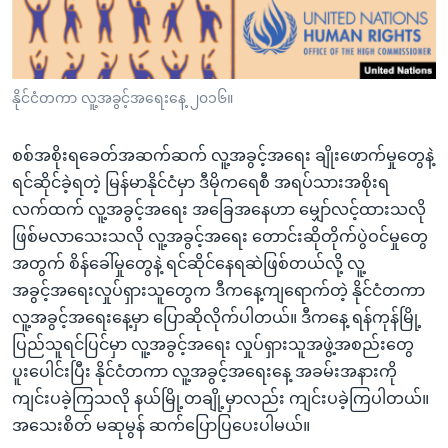
အ
သုတပဒေသာ အင်္ဂလိပ်စာ
ညွန်း
Learning English
စာမျက်နှာ
သို့
ဗွီအိုအေ လူမှုကွန်ယက်များ
နိုင်ငံတကာ လူ့အခွင့်အရေးနေ့ ၂၀၁၆။
ကျော်
ကြည့်
စစ်အစိုးရခေတ်အဆက်ဆက် လူ့အခွင့်အရေး ချိုးဖောက်မှုတွေနဲ့
ရန်
ရင်ဆိုင်ခဲ့ရတဲ့ မြန်မာနိုင်ငံမှာ ဒီမိုကရေစီ အရပ်သားအစိုးရ
ဘာသာစကားများ
ရှာဖွေ
လက်ထက် လူ့အခွင့်အရေး အခြေအနေဟာ မျှော်လင့်ထားသလို
ရန်
ဖြစ်မလာသေးသလို လူ့အခွင့်အရေး တောင်းဆိုတိုက်ပွဲဝင်မှုတွေ
နေရာ
အတွက် စိန်ခေါ်မှုတွေနဲ့ ရင်ဆိုင်နေရဆဲဖြစ်တယ်လို့ လူ့
သို့
အခွင့်အရေးလှုပ်ရှားသူတွေက ဒီကနေ့ကျရောက်တဲ့ နိုင်ငံတကာ
ကျော်
လူ့အခွင့်အရေးနေ့မှာ ပြောဆိုလိုက်ပါတယ်။ ဒီကနေ့ ရန်ကုန်မြို့
ရန်
ပြည်သူရင်ပြင်မှာ လူ့အခွင့်အရေး လှုပ်ရှားသူအဖွဲ့အစည်းတွေ
ပူးပေါင်းပြီး နိုင်ငံတကာ လူ့အခွင့်အရေးနေ့ အခမ်းအနားကို
ကျင်းပခဲ့ကြသလို နယ်မြို့တချို့မှာလည်း ကျင်းပခဲ့ကြပါတယ်။
အသေးစိတ် မဆုမွန် ဆက်ပြောပြပေးပါမယ်။