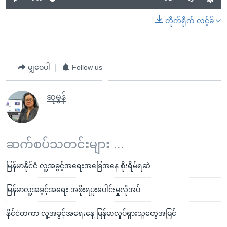
တိုက်ရိုက် လင့်ခ်
မျှဝေပါ
Follow us
ဆုမွန်
ဆက်စပ်သတင်းများ ...
မြန်မာနိုင်ငံ လူ့အခွင့်အရေးအခြေအနေ စိုးရိမ်ရဆဲ
မြန်မာလူ့အခွင့်အရေး အစိုးရပူးပေါင်းမှုလိုအပ်
နိုင်ငံတကာ လူ့အခွင့်အရေးနေ့ မြန်မာလှုပ်ရှားသူတွေအမြင်