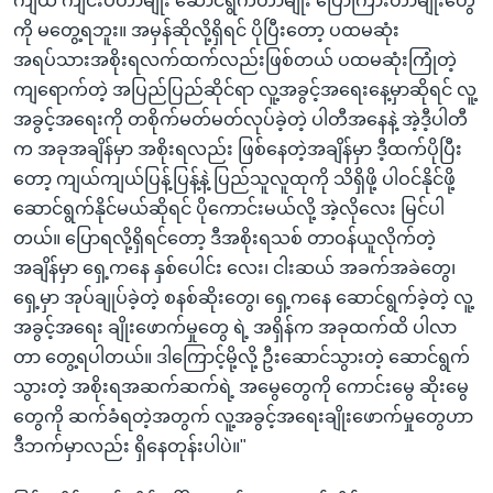
ကျယ် ကျင်းပတာမျိုး ဆောင်ရွက်တာမျိုး ပြောကြားတာမျိုးတွေ
ကို မတွေ့ရဘူး။ အမှန်ဆိုလို့ရှိရင် ပိုပြီးတော့ ပထမဆုံး
အရပ်သားအစိုးရလက်ထက်လည်းဖြစ်တယ် ပထမဆုံးကြုံတဲ့
ကျရောက်တဲ့ အပြည်ပြည်ဆိုင်ရာ လူ့အခွင့်အရေးနေ့မှာဆိုရင် လူ့
အခွင့်အရေးကို တစိုက်မတ်မတ်လုပ်ခဲ့တဲ့ ပါတီအနေနဲ့ အဲ့ဒီ့ပါတီ
က အခုအချိန်မှာ အစိုးရလည်း ဖြစ်နေတဲ့အချိန်မှာ ဒီ့ထက်ပိုပြီး
တော့ ကျယ်ကျယ်ပြန့်ပြန့်နဲ့ ပြည်သူလူထုကို သိရှိဖို့ ပါဝင်နိုင်ဖို့
ဆောင်ရွက်နိုင်မယ်ဆိုရင် ပိုကောင်းမယ်လို့ အဲ့လိုလေး မြင်ပါ
တယ်။ ပြောရလို့ရှိရင်တော့ ဒီအစိုးရသစ် တာဝန်ယူလိုက်တဲ့
အချိန်မှာ ရှေ့ကနေ နှစ်ပေါင်း လေး၊ ငါးဆယ် အခက်အခဲတွေ၊
ရှေ့မှာ အုပ်ချုပ်ခဲ့တဲ့ စနစ်ဆိုးတွေ၊ ရှေ့ကနေ ဆောင်ရွက်ခဲ့တဲ့ လူ့
အခွင့်အရေး ချိုးဖောက်မှုတွေ ရဲ့ အရှိန်က အခုထက်ထိ ပါလာ
တာ တွေ့ရပါတယ်။ ဒါကြောင့်မို့လို့ ဦးဆောင်သွားတဲ့ ဆောင်ရွက်
သွားတဲ့ အစိုးရအဆက်ဆက်ရဲ့ အမွေတွေကို ကောင်းမွေ ဆိုးမွေ
တွေကို ဆက်ခံရတဲ့အတွက် လူ့အခွင့်အရေးချိုးဖောက်မှုတွေဟာ
ဒီဘက်မှာလည်း ရှိနေတုန်းပါပဲ။"