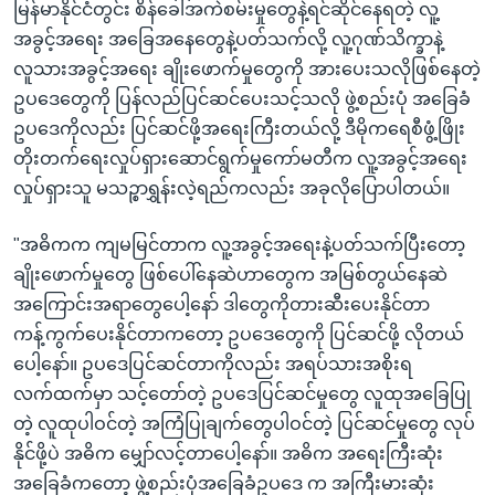
မြန်မာနိုင်ငံတွင်း စိန်ခေါ်အကဲစမ်းမှုတွေနဲ့ရင်ဆိုင်နေရတဲ့ လူ့
အခွင့်အရေး အခြေအနေတွေနဲ့ပတ်သက်လို့ လူ့ဂုဏ်သိက္ခာနဲ့
လူသားအခွင့်အရေး ချိုးဖောက်မှုတွေကို အားပေးသလိုဖြစ်နေတဲ့
ဥပဒေတွေကို ပြန်လည်ပြင်ဆင်ပေးသင့်သလို ဖွဲ့စည်းပုံ အခြေခံ
ဥပဒေကိုလည်း ပြင်ဆင်ဖို့အရေးကြီးတယ်လို့ ဒီမိုကရေစီဖွံ့ဖြိုး
တိုးတက်ရေးလှုပ်ရှားဆောင်ရွက်မှုကော်မတီက လူ့အခွင့်အရေး
လှုပ်ရှားသူ မသဉ္စာရွှန်းလဲ့ရည်ကလည်း အခုလိုပြောပါတယ်။
"အဓိကက ကျမမြင်တာက လူ့အခွင့်အရေးနဲ့ပတ်သက်ပြီးတော့
ချိုးဖောက်မှုတွေ ဖြစ်ပေါ်နေဆဲဟာတွေက အမြစ်တွယ်နေဆဲ
အကြောင်းအရာတွေပေါ့နော် ဒါတွေကိုတားဆီးပေးနိုင်တာ
ကန့်ကွက်ပေးနိုင်တာကတော့ ဥပဒေတွေကို ပြင်ဆင်ဖို့ လိုတယ်
ပေါ့နော်။ ဥပဒေပြင်ဆင်တာကိုလည်း အရပ်သားအစိုးရ
လက်ထက်မှာ သင့်တော်တဲ့ ဥပဒေပြင်ဆင်မှုတွေ လူထုအခြေပြု
တဲ့ လူထုပါဝင်တဲ့ အကြံပြုချက်တွေပါဝင်တဲ့ ပြင်ဆင်မှုတွေ လုပ်
နိုင်ဖို့ပဲ အဓိက မျှော်လင့်တာပေါ့နော်။ အဓိက အရေးကြီးဆုံး
အခြေခံကတော့ ဖွဲ့စည်းပုံအခြေခံဥပဒေ က အကြီးမားဆုံး