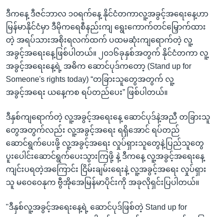
ဒီကနေ့ ဒီဇင်ဘာလ ၁၀ရက်နေ့ နိုင်ငံတကာလူ့အခွင့်အရေးနေ့ဟာ
မြန်မာနိုင်ငံမှာ ဒီမိုကရေစီနည်းကျ ရွေးကောက်တင်မြှောက်ထား
တဲ့ အရပ်သားအစိုးရလက်ထက် ပထမဆုံးကျရောက်တဲ့ လူ့
အခွင့်အရေးနေ့ဖြစ်ပါတယ်။ ၂၀၁၆ခုနှစ်အတွက် နိုင်ငံတကာ လူ့
အခွင့်အရေးနေ့ရဲ့ အဓိက ဆောင်ပုဒ်ကတော့ (Stand up for
Someone's rights today) “တခြားသူတွေအတွက် လူ့
အခွင့်အရေး ယနေ့ကစ ရပ်တည်ပေး” ဖြစ်ပါတယ်။
ဒီနှစ်ကျရောက်တဲ့ လူ့အခွင့်အရေးနေ့ ဆောင်ပုဒ်နဲ့အညီ တခြားသူ
တွေအတွက်လည်း လူ့အခွင့်အရေး ရရှိအောင် ရပ်တည်
ဆောင်ရွက်ပေးဖို့ လူ့အခွင့်အရေး လှုပ်ရှားသူတွေနဲ့ပြည်သူတွေ
ပူးပေါင်းဆောင်ရွက်ပေးသွားကြဖို့ နဲ့ ဒီကနေ့ လူ့အခွင့်အရေးနေ့
ကျင်းပရတဲ့အကြောင်း ငြိမ်းချမ်းရေးနဲ့ လူ့အခွင့်အရေး လှုပ်ရှား
သူ မဝေဝေနုက ဗွီအိုအေမြန်မာပိုင်းကို အခုလိုရှင်းပြပါတယ်။
"ဒီနှစ်လူ့အခွင့်အရေးနေ့ရဲ့ ဆောင်ပုဒ်ဖြစ်တဲ့ Stand up for