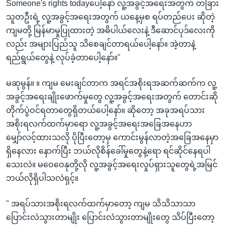
Someone's rights todayပေါ့နော် လူ့အခွင့်အရေးအတွက် တခြား
သူတဦးရဲ့ လူ့အခွင့်အရေးအတွက် ယနေ့မှစ ရပ်တည်ပေး ဆိုတဲ့
ကျမတို့ မြန်မာမှုပြုထားတဲ့ အဓိပါယ်လေးနဲ့ ဒီဆောင်ပုဒ်လေးကို
လည်း အများပြည်သူ သိစေချင်တာရယ်ပေါ့နော်။ အဲ့တာနဲ့
ရည်ရွယ်တွေနဲ့ လုပ်ခဲ့တာပေါ့နော်။"
မဆုမွန်။ ။ ကျမ မေးချင်တာက အရင်အစိုးရအဆက်ဆက်က လူ့
အခွင့်အရေးချိုးဖောက်မှုတွေ လူ့အခွင့်အရေးအတွက် တောင်းဆို
တိုက်ပွဲဝင်ရတာတွေရှိတယ်ပေါ့နော်။ ဆိုတော့ အခုအရပ်သား
အစိုးရလက်ထက်မှာရော လူ့အခွင့်အရေးအခြေအနေဟာ
မျှော်လင့်ထားသလို ပိုပြီးတော့မှ ကောင်းမွန်လာတဲ့အခြေအနေမှာ
ရှိနေလား နောက်ပြီး ဘယ်လိုစိန်ခေါ်မှုတွေနဲ့ရော ရင်ဆိုင်နေရပါ
သေးလဲ။ မဝေဝေနုတို့လို လူ့အခွင့်အရေးလှုပ်ရှားသူတွေရဲ့အမြင်
ဘယ်လိုရှိပါသလဲရှင့်။
" အရပ်သားအစိုးရလက်ထက်မှာတော့ ကျမ သိသိသာသာ
ပြောင်းလဲသွားတာမျိုး ပြောင်းလဲသွားတာမျိုးတွေ သိပ်ပြီးတော့