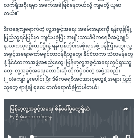
လက်ရှိအစိုးရမှာ အခက်အခဲဖြစ်နေတယ်လို့ ကျမတို့ ယူဆ
တယ်။"
ဒီကနေ့ကျရောက်တဲ့ လူ့အခွင့်အရေး အခမ်းအနားကို ရန်ကုန်မြို့
ပြည်သူ့ရင်ပြင်မှာ ကျင်းပခဲ့ပြီး အမျိုးသားဒီမိုကရေစီအဖွဲ့ချုပ်
နာယကသူရဦးတင်ဦးနဲ့ ရန်ကုန်တိုင်းအစိုးရအဖွဲ့ ဝန်ကြီးတွေ၊ လူ့
အခွင့်အရေးကော်မရှင်တာဝန်ရှိသူတွေ၊ နိုင်ငံတကာ သံတမန်တွေ
နဲ့ နိုင်ငံတကာအဖွဲ့အစည်းတွေ၊ မြန်မာ့လူ့အခွင့်အရေးလှုပ်ရှားသူ
တွေ၊ လူ့အခွင့်အရေးတောင်းဆို တိုက်ပွဲဝင်တဲ့ အဖွဲ့အစည်း
(၂၀)ကျော် ပူးပေါင်းပြီး ဒီမိုကရေစီအင်အားစုတွေနဲ့ အများပြည်
သူတွေ ရာနဲ့ချီ စုဝေး တက်ရောက်ခဲ့ကြပါတယ်။
မြန်မာ့လူ့အခွင့်အရေး စိန်ခေါ်မှုတွေရှိဆဲ
by
ဗွီအိုအေသတင်းဌာန
No media source currently available
0:00
5:27