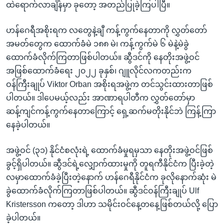
ထဲရောက်လာချိန်မှာ ခုတော့ အတည်ပြုခဲ့ကြပါပြီ။
ဟန်ဂေရီအစိုးရက လတွေနဲ့ချီ ကန့်ကွက်နေတာကို လွှတ်တော်
အမတ်တွေက ထောက်ခံမဲ ၁၈၈ မဲ၊ ကန့်ကွက်မဲ ၆ မဲနဲ့မဲခွဲ
ထောက်ခံလိုက်ကြတာဖြစ်ပါတယ်။ ဆွီဒင်ကို နေတိုးအဖွဲ့ဝင်
အဖြစ်ထောက်ခံရေး ၂၀၂၂ ခုနှစ်၊ ဂျူလိုင်လကတည်းက
ဝန်ကြီးချုပ် Viktor Orban အစိုးရအဖွဲ့က တင်သွင်းထားတာဖြစ်
ပါတယ်။ ဒါပေမယ့်လည်း အာဏာရပါတီက လွှတ်တော်မှာ
ဆန့်ကျင်ကန့်ကွက်နေတာကြောင့် ရှေ့ဆက်မတိုးနိုင်ဘဲ ကြန့်ကြာ
နေခဲ့ပါတယ်။
အဖွဲ့ဝင် (၃၁) နိုင်ငံစလုံးရဲ့ ထောက်ခံမှုရမှသာ နေတိုးအဖွဲ့ဝင်ဖြစ်
ခွင့်ရှိပါတယ်။ ဆွီဒင်ရဲ့လျှောက်ထားမှုကို တူရကီနိုင်ငံက ပြီးခဲ့တဲ့
လမှာထောက်ခံခဲ့ပြီးတဲ့နောက် ဟန်ဂေရီနိုင်ငံက ခုလိုနောက်ဆုံး မဲ
ခွဲထောက်ခံလိုက်ကြတာဖြစ်ပါတယ်။ ဆွီဒင်ဝန်ကြီးချုပ် Ulf
Kristersson ကတော့ ဒါဟာ သမိုင်းဝင်နေ့တနေ့ဖြစ်တယ်လို့ ပြော
ခဲ့ပါတယ်။