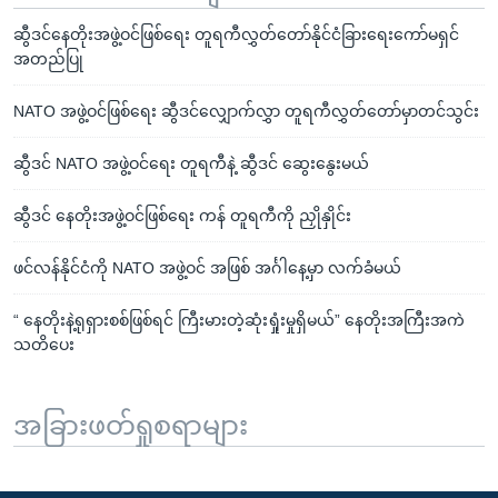
ဆွီဒင်နေတိုးအဖွဲ့ဝင်ဖြစ်ရေး တူရကီလွှတ်တော်နိုင်ငံခြားရေးကော်မရှင်
အတည်ပြု
NATO အဖွဲ့ဝင်ဖြစ်ရေး ဆွီဒင်လျှောက်လွှာ တူရကီလွှတ်တော်မှာတင်သွင်း
ဆွီဒင် NATO အဖွဲ့ဝင်ရေး တူရကီနဲ့ ဆွီဒင် ဆွေးနွေးမယ်
ဆွီဒင် နေတိုးအဖွဲ့ဝင်ဖြစ်ရေး ကန် တူရကီကို ညှိုနှိုင်း
ဖင်လန်နိုင်ငံကို NATO အဖွဲ့ဝင် အဖြစ် အင်္ဂါနေ့မှာ လက်ခံမယ်
“ နေတိုးနဲ့ရုရှားစစ်ဖြစ်ရင် ကြီးမားတဲ့ဆုံးရှုံးမှုရှိမယ်” နေတိုးအကြီးအကဲ
သတိပေး
အခြားဖတ်ရှုစရာများ