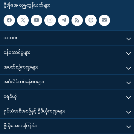
ဗွီအိုအေ လူမှုကွန်ယက်များ
သတင်း
၀န်ဆောင်မှုများ
အပတ်စဉ်ကဏ္ဍများ
အင်္ဂလိပ်သင်ခန်းစာများ
ရေဒီယို
ရုပ်သံအစီအစဉ်နှင့် ဗွီဒီယိုကဏ္ဍများ
ဗွီအိုအေအကြောင်း