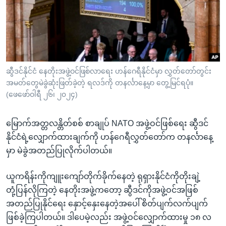
အ
သုတပဒေသာ အင်္ဂလိပ်စာ
ညွန်း
Learning English
စာမျက်နှာ
သို့
ဗွီအိုအေ လူမှုကွန်ယက်များ
ကျော်
ကြည့်
ဆွီဒင်နိုင်ငံ နေတိုးအဖွဲ့ဝင်ဖြစ်လာရေး ဟန်ဂေရီနိုင်ငံမှာ လွှတ်တော်တွင်း
အမတ်တွေမဲခွဲဆုံးဖြတ်ခဲ့တဲ့ ရလဒ်ကို တနင်္လာနေ့မှာ တွေ့မြင်ရပုံ။
ရန်
ဘာသာစကားများ
(ဖေဖော်ဝါရီ ၂၆၊ ၂၀၂၄)
ရှာဖွေ
ရန်
မြောက်အတ္တလန္တိတ်စစ် စာချုပ် NATO အဖွဲ့ဝင်ဖြစ်ရေး ဆွီဒင်
နေရာ
နိုင်ငံရဲ့လျှောက်ထားချက်ကို ဟန်ဂေရီလွှတ်တော်က တနင်္လာနေ့
သို့
မှာ မဲခွဲအတည်ပြုလိုက်ပါတယ်။
ကျော်
ရန်
ယူကရိန်းကိုကျူးကျော်တိုက်ခိုက်နေတဲ့ ရုရှားနိုင်ငံကိုတိုးချဲ့
တုံ့ပြန်လိုကြတဲ့ နေတိုးအဖွဲ့ကတော့ ဆွီဒင်ကိုအဖွဲ့ဝင်အဖြစ်
အတည်ပြုနိုင်ရေး နှောင့်နှေးနေတဲ့အပေါ် စိတ်ပျက်လက်ပျက်
ဖြစ်ခဲ့ကြပါတယ်။ ဒါပေမဲ့လည်း အဖွဲ့ဝင်လျှောက်ထားမှု ၁၈ လ