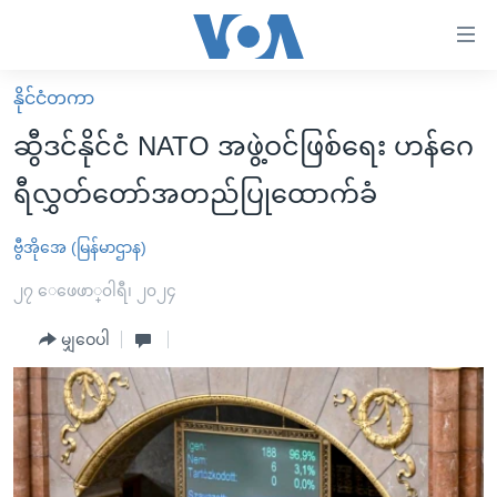
သုံး
ရ
လွယ်ကူ
နိုင်ငံတကာ
မူလစာမျက်နှာ
စေ
ဆွီဒင်နိုင်ငံ NATO အဖွဲ့ဝင်ဖြစ်ရေး ဟန်ဂေ
မြန်မာ
သည့်
ရီလွှတ်တော်အတည်ပြုထောက်ခံ
ကမ္ဘာ့သတင်းများ
Link
ဗွီဒီယို
နိုင်ငံတကာ
ဗွီအိုအေ (မြန်မာဌာန)
များ
သတင်းလွတ်လပ်ခွင့်
အမေရိကန်
၂၇ ေဖေဖာ္၀ါရီ၊ ၂၀၂၄
ပင်မ
ရပ်ဝန်းတခု လမ်းတခု အလွန်
တရုတ်
အကြောင်းအရာ
မျှဝေပါ
သို့
အင်္ဂလိပ်စာလေ့လာမယ်
အစ္စရေး-ပါလက်စတိုင်း
ကျော်
အပတ်စဉ်ကဏ္ဍများ
အမေရိကန်သုံးအီဒီယံ
ကြည့်
ရေဒီယိုနှင့်ရုပ်သံ အချက်အလက်များ
မကြေးမုံရဲ့ အင်္ဂလိပ်စာ
ရေဒီယို
ရန်
ပင်မ
ရေဒီယို/တီဗွီအစီအစဉ်
ရုပ်ရှင်ထဲက အင်္ဂလိပ်စာ
တီဗွီ