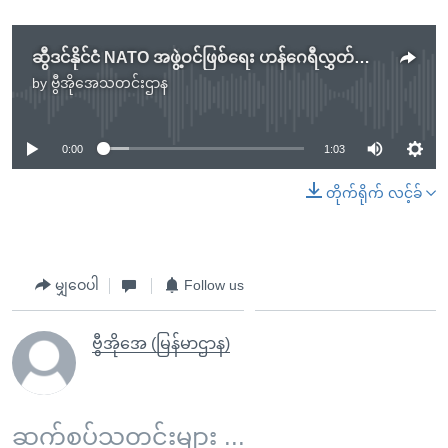
ဆွီဒင်နိုင်ငံ NATO အဖွဲ့ဝင်ဖြစ်ရေး ဟန်ဂေရီလွှတ်တော်အတည်ပြုထောက်ခံ
by
ဗွီအိုအေသတင်းဌာန
No media source currently available
0:00
1:03
တိုက်ရိုက် လင့်ခ်
မျှဝေပါ
Follow us
ဗွီအိုအေ (မြန်မာဌာန)
ဆက်စပ်သတင်းများ ...