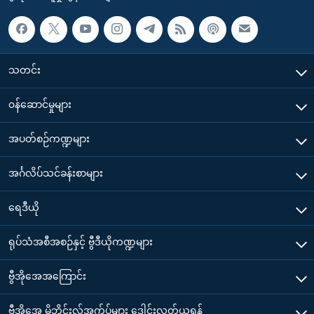
သတင်း
၀န်ဆောင်မှုများ
အပတ်စဉ်ကဏ္ဍများ
အင်္ဂလိပ်သင်ခန်းစာများ
ရေဒီယို
ရုပ်သံအစီအစဉ်နှင့် ဗွီဒီယိုကဏ္ဍများ
ဗွီအိုအေအကြောင်း
ဗွီအိုအေ မိုဘိုင်းလ်အက်ပ်များ ဒေါင်းလုတ်ယူရန်