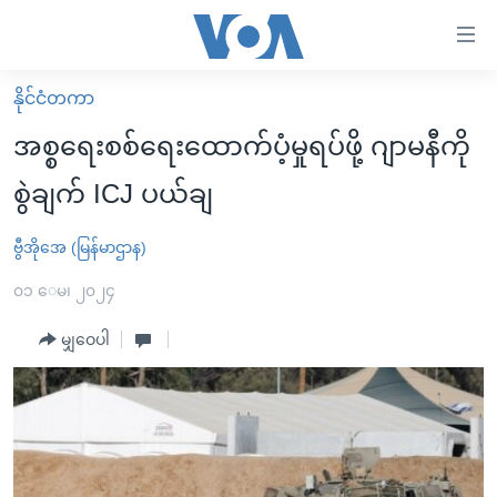
သုံး
ရ
လွယ်ကူ
နိုင်ငံတကာ
မူလစာမျက်နှာ
စေ
အစ္စရေးစစ်ရေးထောက်ပံ့မှုရပ်ဖို့ ဂျာမနီကို
မြန်မာ
သည့်
စွဲချက် ICJ ပယ်ချ
ကမ္ဘာ့သတင်းများ
Link
ဗွီဒီယို
နိုင်ငံတကာ
ဗွီအိုအေ (မြန်မာဌာန)
များ
သတင်းလွတ်လပ်ခွင့်
အမေရိကန်
၀၁ ေမ၊ ၂၀၂၄
ပင်မ
ရပ်ဝန်းတခု လမ်းတခု အလွန်
တရုတ်
အကြောင်းအရာ
မျှဝေပါ
သို့
အင်္ဂလိပ်စာလေ့လာမယ်
အစ္စရေး-ပါလက်စတိုင်း
ကျော်
အပတ်စဉ်ကဏ္ဍများ
အမေရိကန်သုံးအီဒီယံ
ကြည့်
ရေဒီယိုနှင့်ရုပ်သံ အချက်အလက်များ
မကြေးမုံရဲ့ အင်္ဂလိပ်စာ
ရေဒီယို
ရန်
ပင်မ
ရေဒီယို/တီဗွီအစီအစဉ်
ရုပ်ရှင်ထဲက အင်္ဂလိပ်စာ
တီဗွီ