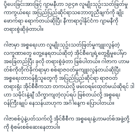
ပို့ပေးခြင်းအားဖြင့် ဂျာမနီဟာ ၁၉၄၈ လူမျိုးသုဥ်းသတ်ဖြတ်မှု
ကာကွယ်ရေး အပြည်ပြည်ဆိုင်ရာသဘောတူညီချက်ကို ချိုး
ဖောက်ရာ ရောက်တယ်ဆိုပြီး နီကာရာဂွါနိုင်ငံက ဂျာမနီကို
တရားစွဲဆိုခဲ့တာပါ။
ဂါဇာမှာ အစ္စရေးဟာ လူမျိုးသုဥ်းသတ်ဖြတ်မှုကျူးလွန်တဲ့
လက္ခဏာတွေ တွေ့နေရတယ်ဆိုတဲ့ အိုင်စီဂျေရဲ့တွေ့ရှိမှုပေါ်မှာ
အခြေတည်ပြီး ခုလို တရားစွဲခဲ့တာ ဖြစ်ပါတယ်။ ဂါဇာက ဟာမ
တ်စ်ကိုတိုက်ခိုက်ရာမှာ စစ်ရာဇဝတ်မှုကျူးလွန်တယ်ဆိုပြီး
အစ္စရေးတာဝန်ရှိသူတွေကို အပြည်ပြည်ဆိုင်ရာ ရာဇဝတ်
တရားရုံး အိုင်စီ‌စီကသာ တကယ်လို့ ဖမ်းဝရမ်းထုတ်မယ်ဆိုရင် ဒါ
ဟာ သမိုင်းနဲ့ချီ သိက္ခာကျတဲ့လုပ်ရပ် ဖြစ်တယ်လို့ အစ္စရေး
ဝန်ကြီးချုပ် နေသန်ယာဟုက အင်္ဂါနေ့က ပြောပါတယ်။
ဂါဇာစစ်ပွဲနဲ့ပတ်သက်လို့ အိုင်စီစီက အစ္စရေးနဲ့ဟာမတ်စ်အဖွဲ့တို့
ကို စုံစမ်းစစ်ဆေးနေတာပါ။