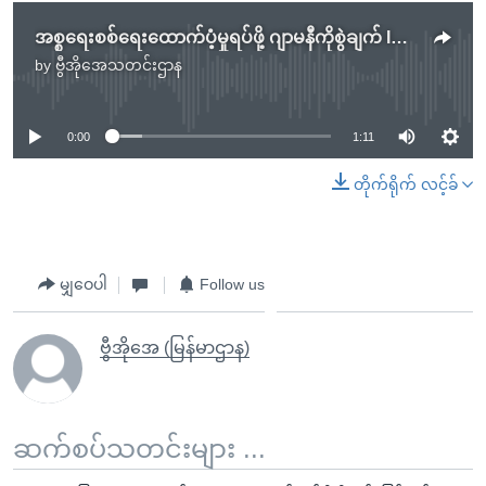
အစ္စရေးစစ်ရေးထောက်ပံ့မှုရပ်ဖို့ ဂျာမနီကိုစွဲချက် ICJ ပယ်ချ
by
ဗွီအိုအေသတင်းဌာန
No media source currently available
0:00
1:11
တိုက်ရိုက် လင့်ခ်
မျှဝေပါ
Follow us
ဗွီအိုအေ (မြန်မာဌာန)
ဆက်စပ်သတင်းများ ...