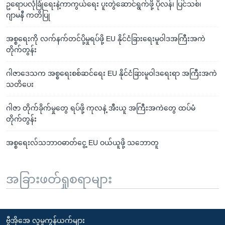
ဥရောပလုံခြုံရေးနဲ့ကာကွယ်ရေး ပူးတွဲဆောင်ရွက်ဖို့ ပိုလန်၊ ပြင်သစ်၊
ဂျာမနီ ကတိပြု
အစ္စရေးကို လက်နက်တင်ပို့မှုရပ်ဖို့ EU နိုင်ငံခြားရေးမူဝါဒအကြီးအကဲ
တိုက်တွန်း
ဂါဇာဒေသက အစ္စရေးစစ်ဆင်ရေး EU နိုင်ငံခြားမူဝါဒရေးရာ အကြီးအကဲ
သတိပေး
ဂါဇာ တိုက်ခိုက်မှုတွေ ရပ်ဖို့ ကုလနဲ့ အီးယူ အကြီးအကဲတွေ ထပ်မံ
တိုက်တွန်း
အစ္စရေးလ်သဘာဝဓာတ်ငွေ့ EU ဝယ်ယူဖို့ သဘောတူ
အခြားဖတ်ရှုစရာများ
ဗွီအိုအေ လူမှုကွန်ယက်များ