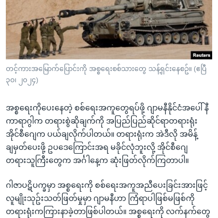
အ
သုတပဒေသာ အင်္ဂလိပ်စာ
ညွန်း
Learning English
စာမျက်နှာ
သို့
ဗွီအိုအေ လူမှုကွန်ယက်များ
ကျော်
ကြည့်
တင့်ကားအမြောက်ပြောင်းကို အစ္စရေးစစ်သားတွေ သန့်ရှင်းနေစဥ်။ (ဧပြီ
၃၀၊ ၂၀၂၄)
ရန်
ဘာသာစကားများ
ရှာဖွေ
အစ္စရေးကိုပေးနေတဲ့ စစ်ရေးအကူတွေရပ်ဖို့ ဂျာမနီနိုင်ငံအပေါ် နီ
ရန်
ကာရာဂွါက တရားစွဲဆိုချက်ကို အပြည်ပြည်ဆိုင်ရာတရားရုံး
နေရာ
အိုင်စီဂျေက ပယ်ချလိုက်ပါတယ်။ တရားရုံးက အဲဒီလို အမိန့်
သို့
ချမှတ်ပေးဖို့ ဥပဒေကြောင်းအရ မခိုင်လုံဘူးလို့ အိုင်စီဂျေ
ကျော်
တရားသူကြီးတွေက အင်္ဂါနေ့က ဆုံးဖြတ်လိုက်ကြတာပါ။
ရန်
ဂါဇာပဋိပက္ခမှာ အစ္စရေးကို စစ်ရေးအကူအညီပေးခြင်းအားဖြင့်
လူမျိုးသုဥ်းသတ်ဖြတ်မှုမှာ ဂျာမနီဟာ ကြံရာပါဖြစ်မဖြစ်ကို
တရားရုံးကကြားနာခဲ့တာဖြစ်ပါတယ်။ အစ္စရေးကို လက်နက်တွေ