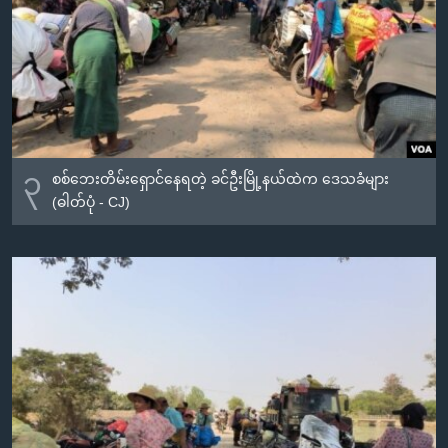
၃
စစ်ဘေးတိမ်းရှောင်နေရတဲ့ ခင်ဦးမြို့နယ်ထဲက ဒေသခံများ
(ဓါတ်ပုံ - CJ)