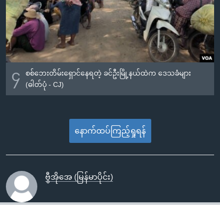
၄
စစ်ဘေးတိမ်းရှောင်နေရတဲ့ ခင်ဦးမြို့နယ်ထဲက ဒေသခံများ
(ဓါတ်ပုံ - CJ)
နောက်ထပ်ကြည့်ရှုရန်
ဗွီအိုအေ (မြန်မာပိုင်း)