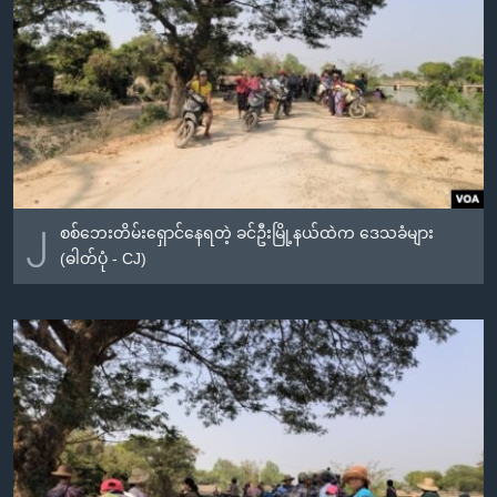
၂
စစ်ဘေးတိမ်းရှောင်နေရတဲ့ ခင်ဦးမြို့နယ်ထဲက ဒေသခံများ
(ဓါတ်ပုံ - CJ)