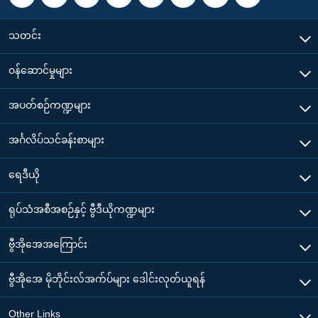
သတင်း
၀န်ဆောင်မှုများ
အပတ်စဉ်ကဏ္ဍများ
အင်္ဂလိပ်သင်ခန်းစာများ
ရေဒီယို
ရုပ်သံအစီအစဉ်နှင့် ဗွီဒီယိုကဏ္ဍများ
ဗွီအိုအေအကြောင်း
ဗွီအိုအေ မိုဘိုင်းလ်အက်ပ်များ ဒေါင်းလုတ်ယူရန်
Other Links