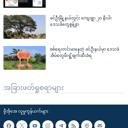
ခင်ဦးမြို့နယ်တွင်း ကျေးရွာ ၂၀ နီးပါး
ဒေသခံတွေစွန့်ခွာ
စစ်ရေးတင်းမာနေတဲ့ ခင်ဦးနယ်မှာ ဒေသခံ
အိမ်တွေမီးရှို့ဖျက်ဆီးခံရ
အခြားဖတ်ရှုစရာများ
ဗွီအိုအေ လူမှုကွန်ယက်များ