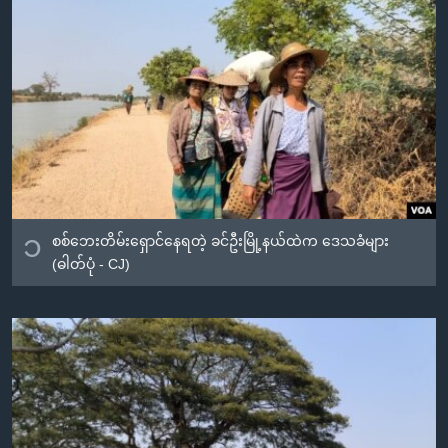
အ
သုတပဒေသာ အင်္ဂလိပ်စာ
ညွန်း
Learning English
စာမျက်နှာ
သို့
ဗွီအိုအေ လူမှုကွန်ယက်များ
ကျော်
ကြည့်
ရန်
ဘာသာစကားများ
ရှာဖွေ
ရန်
၁
စစ်ဘေးတိမ်းရှောင်နေရတဲ့ ခင်ဦးမြို့နယ်ထဲက ဒေသခံများ
နေရာ
(ဓါတ်ပုံ - CJ)
သို့
ကျော်
ရန်