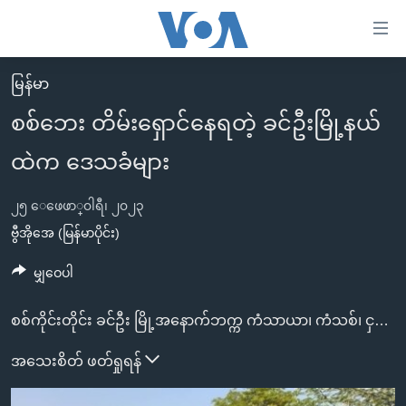
သုံး
ရ
လွယ်ကူ
မြန်မာ
မူလစာမျက်နှာ
စေ
စစ်ဘေး တိမ်းရှောင်နေရတဲ့ ခင်ဦးမြို့နယ်
မြန်မာ
သည့်
ထဲက ဒေသခံများ
ကမ္ဘာ့သတင်းများ
Link
ဗွီဒီယို
နိုင်ငံတကာ
များ
၂၅ ေဖေဖာ္၀ါရီ၊ ၂၀၂၃
သတင်းလွတ်လပ်ခွင့်
အမေရိကန်
ဗွီအိုအေ (မြန်မာပိုင်း)
ပင်မ
ရပ်ဝန်းတခု လမ်းတခု အလွန်
တရုတ်
အကြောင်းအရာ
မျှဝေပါ
သို့
အင်္ဂလိပ်စာလေ့လာမယ်
အစ္စရေး-ပါလက်စတိုင်း
ကျော်
စစ်ကိုင်းတိုင်း ခင်ဦး မြို့အနောက်ဘက္က ကံသာယာ၊ ကံသစ်၊ ငှက်ပျော၊ ဗအိုး၊ အင်းတိုင်ကြီး၊ စည်ပုတတ္တရာ စတဲ့ ကျေးရွာတွေကို ဖေဖော်ဝါရီ ၂၅ ရက် မွန်းတည့်အချိန်မွာ စစ်ကောင်စီတပ်တွေ နယ်မြေရှင်းလင်း ဝင်ရောက်လာတဲ့အတွက် ကျေးရွာ ၇ ရွာထက်မနည်းက ဒေသခံ ၁ သောင်းနီးပါး စစ်ဘေး တိမ်းရှောင် ထြက်ပြေးနေ ကြရပါတယ်။
အပတ်စဉ်ကဏ္ဍများ
အမေရိကန်သုံးအီဒီယံ
ကြည့်
ရေဒီယိုနှင့်ရုပ်သံ အချက်အလက်များ
မကြေးမုံရဲ့ အင်္ဂလိပ်စာ
ရေဒီယို
အသေးစိတ် ဖတ်ရှုရန်
ရန်
ပင်မ
ရေဒီယို/တီဗွီအစီအစဉ်
ရုပ်ရှင်ထဲက အင်္ဂလိပ်စာ
တီဗွီ