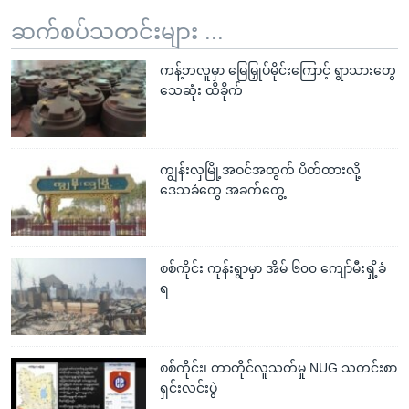
ဆက်စပ်သတင်းများ ...
ကန့်ဘလူမှာ မြေမြှုပ်မိုင်းကြောင့် ရွာသားတွေ
သေဆုံး ထိခိုက်
ကျွန်းလှမြို့အဝင်အထွက် ပိတ်ထားလို့
ဒေသခံတွေ အခက်တွေ့
စစ်ကိုင်း ကုန်းရွာမှာ အိမ် ၆၀၀ ကျော်မီးရှို့ခံ
ရ
စစ်ကိုင်း၊ တာတိုင်လူသတ်မှု NUG သတင်းစာ
ရှင်းလင်းပွဲ