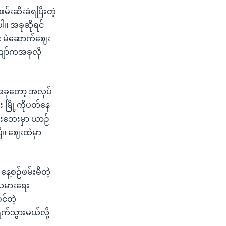
ဖမ်းဆီးခံရပြီးတဲ့
ါ။ အခုဆိုရင်
် မဲဆောက်ဈေး
ျော်ကအခုလို
အခုတော့ အလုပ်
 မြို့ကိုပတ်နေ
်းဘေးမှာ ယာဉ်
ြီ။ ဈေးထဲမှာ
ေ့စဉ်ဖမ်းမိတဲ့
်သမားရေး
်တဲ့
က်သွားမယ်လို့