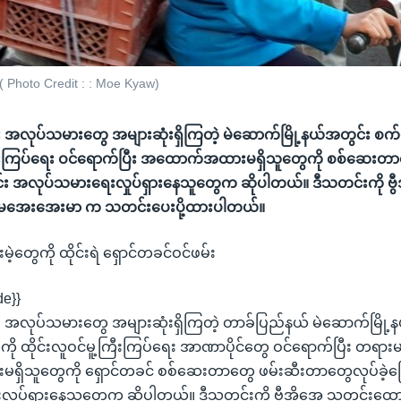
 Photo Credit : : Moe Kyaw)
င်း အလုပ်သမားတွေ အများဆုံးရှိကြတဲ့ မဲဆောက်မြို့နယ်အတွင်း စက်ရ
ကြီးကြပ်ရေး ဝင်ရောက်ပြီး အထောက်အထားမရှိသူတွေကို စစ်ဆေးတ
င်း အလုပ်သမားရေးလှုပ်ရှားနေသူတွေက ဆိုပါတယ်။ ဒီသတင်းကို ဗွ
အေးအေးမာ က သတင်းပေးပို့ထားပါတယ်။
ွေကို ထိုင်းရဲ ရှောင်တခင်ဝင်ဖမ်း
de}}
ာင်း အလုပ်သမားတွေ အများဆုံးရှိကြတဲ့ တာခ်ပြည်နယ် မဲဆောက်မြို
ကို ထိုင်းလူဝင်မူ့ကြီးကြပ်ရေး အာဏာပိုင်တွေ ဝင်ရောက်ပြီး တရား
ိသူတွေကို ရှောင်တခင် စစ်ဆေးတာတွေ ဖမ်းဆီးတာတွေလုပ်ခဲ့ကြ
ှုပ်ရှားနေသူတွေက ဆိုပါတယ်။ ဒီသတင်းကို ဗွီအိုအေ သတင်း