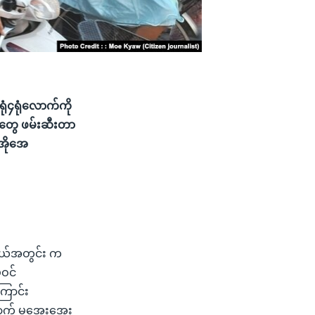
ုံ၄ရုံလောက်ကို
ာတွေ ဖမ်းဆီးတာ
ီအိုအေ
့နယ်အတွင်း က
မဝင်
ောင်း
ထောက် မအေးအေး