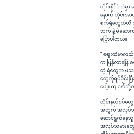
ထိုင်းနိုင်ငံထဲမ
နောက် ထိုင်းအာ
စက်ရုံတွေထဲထိ
ဘက် နဲ့ မဲဆော
ပြောပါတယ်။
" ဈေးထဲမှာလည်
က ပြန်လာချိန် 
တဲ့ ရဲတွေက မသင
တွေကိုရပ်ခိုင်း
ပေါ့။ ကျနော်တိ
ထိုင်းနယ်စပ်တွေ
အတွက် အလုပ်သမာ
ဆောင်ရွက်နေသူ
အလုပ်သမားတွေသာ