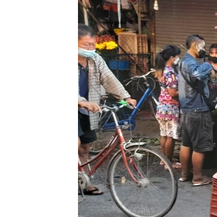
သုတပဒေသာ အင်္ဂလိပ်စာ
အ
ညွန်း
စာမျက်နှာ
သို့
ကျော်
ကြည့်
ရန်
ရှာဖွေ
ရန်
နေရာ
သို့
ကျော်
ရန်