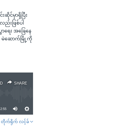
ဆိုင်မှာရှိပြီး
ု့လည်းဖြစ်ပါ
ီးပွာရေး အခြေနေ
 မဲဆောက်မြို့ကို
D
SHARE
2:55
တိုက်ရိုက် လင့်ခ်
SHARE