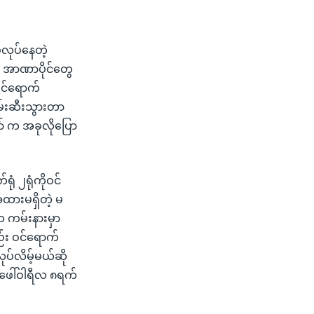
လုပ်နေတဲ့
း အာဏာပိုင်တွေ
ဝင်ရောက်
မ်းဆီးသွားတာ
ာ် က အခုလိုပြော
ုံ ၂ရုံကိုဝင်
ားမရှိတဲ့ မ
 ကမ်းနားမှာ
ည်း ဝင်ရောက်
်လိမ့်မယ်ဆို
ေါ်ဝါရီလ ၈ရက်