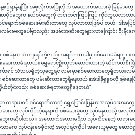
ှာ နေ့စဉ်ရာနဲ့ချီပြီး အစုလိုက်အပြုံလိုက် အထောက်အထားမဲ့ မြန်မာတွေ 
ဏာပိုင်တွေက နယ်စပ်တွေကို တင်းတင်းကြပ်ကြပ် ကိုင်တွယ်လာတာပ
 ဝင်ရောက်စစ်ဆေးဖမ်းဆီးတာတွေ လုပ်လာတာဖြစ်ပါတယ်။ ဒါအပြင
က်လမ်းမတွေပေါ်မှာလည်း အဖမ်းအဆီးတွေများလာကြောင်း ဦးမိုးက
း စစ်နေတာပဲ ကျနော်တို့လည်း အရင်က တခါမှ စစ်ဆေးမခံရဘူး ။ 
စစ်ဆေးတာခံရတယ်။ ရွှေရောင်ဦးထုတ်ဆောင်းထားတဲ့ ဆိုင်ကယ်စီးပြီး
်္ကာရင် သံသယရှိတဲ့သူတွေ့ရင် လမ်းမှာစစ်ဆေးတာတွေရှိတယ်။လမ
ပြီး စစ်ဆေးတာတွေ ဖမ်းဆီးတာတွေရှိနေတယ် ။အဲဒါနိစ္စဓူဝလိုဖြစ်နေပ
ု့ကိုယ်တိုင်လည်း စစ်ဆေးခံရတာတွေရှိနေတယ်"
မှာ တရားမဝင် ဝင်ရောက်လာတဲ့ ရွှေ့ပြောင်းမြန်မာ အလုပ်သမားတွေ န
းတွေ လုပ်ကိုင်တဲ့နေရာကို စစ်ဆေးမှုတွေ လုပ်နေတာလို့ အလုပ
တွေကဆိုပါတယ် ။ အထောက်အထားမရှိဘဲ လုပ်ကိုင်နေတဲ့ တရားမဝင
မက လုပ်ငန်းစေခိုင်းတဲ့ အလုပ်ရှင်ကိုပါ အရေးယူမှုတွေ ဆောင်ရွ