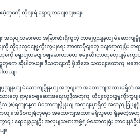
တှကေို ထိုငျးရဲ ရှောငျတခငျဝငျဖမျး
ာငျး အလုပျသမားတှေ အမြားဆုံးရှိကွတဲ့ တာချပွညျနယျ မဲဆောကျမ
ျကို ထိုငျးလူဝငျမူ့ကွီးကွပျရေး အာဏာပိုငျတှေ ဝငျရောကျပွီး
တှကေို ရှောငျတခငျ စဈဆေးတာတှေ ဖမျးဆီးတာတှလေုပျခဲ့ကွော
နသေူတှကေ ဆိုပါတယျ။ ဒီသတငျးကို ဗှီအိုအေ သတငျးထောကျ မ
းပါတယျ။
 တာ့ချပွညျနယျ မဲဆောကျမွိုနယျ အတှငျးက အထောကျအထားမရှိဘဲ အ
ပျသားတှေ ရှာဖှစေဈဆေးအရေးယူဖို့အတှကျ ထိုငျးလူဝငျမှုကွီးကွပ
လ (၈)ရကျနေ့က မဲဆောကျမွိုနယျ အတှငျးမှာရှိတဲ့ အထညျခြုပျရုံ(၄
ယျ။ အဲဒီစကျရုံတှမှော အထောကျအထား မရှိသူတှေ ရှိနတေဲ့အတှ
ွောငျး ရောငျခွညျဦး အလုပျသမားအဖှဲ့ရဲ့မဲဆောကျရုံး တာဝနျခံဦ
ယျ။