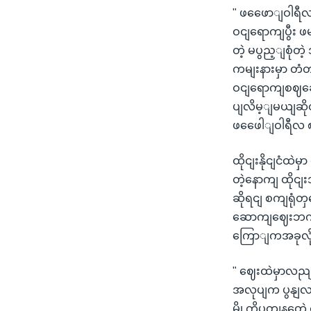
" ဖဖေောျဝါရီလ 
ဝငျရောကျပွီး
တဲ့ မပွည့ျစု
ကမျးနားမှာ တံတာ
ဝငျရောကျစဈဆ
ပျလိမ့ျမယျဆိ
ဖဖေေါျဝါရီလ 
ထိုငျးနိုငျငံထဲ
တဲ့နောကျ ထိုင
ဆိုရငျ စကျရုံ
ဆောကျဈေးဘကျ 
ကြောျကအခုလိ
" ဈေးထဲမှာလည
အလုပျက ပွနျလာ
မွို့ကိုပတျနတ