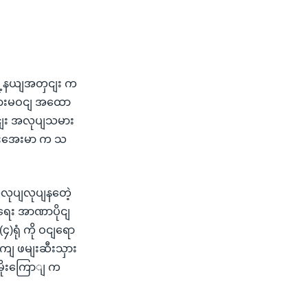
ွို့နယျအတှငျး က
 တရားမဝငျ အထော
ငျး အလုပျသမား
အေးအေးမာ က သ
လုပျလုပျနတေဲ့
ျရေး အာဏာပိုငျ
)ရုံ ကို ဝငျရော
ကျ ဖမျးဆီးသှား
းမိုးကြောျ က