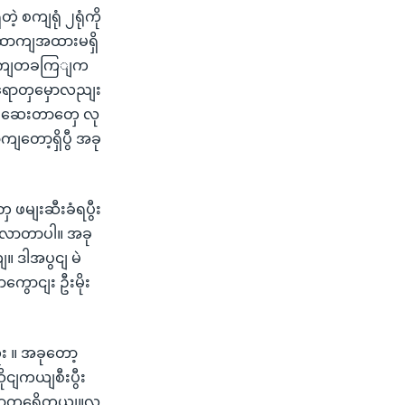
 စကျရုံ ၂ရုံကို
ထောကျအထားမရှိ
 နောကျတခကြျက
ပျနရောတှမှောလညျး
ဈဆေးတာတှေ လု
ော့ရှိပွီ အခု
ေ ဖမျးဆီးခံရပွီး
ယျလာတာပါ။ အခု
 ဒါအပွငျ မဲ
ောငျး ဦးမိုး
 ။ အခုတော့
ငျကယျစီးပွီး
းတာတှရှေိတယျ။လ