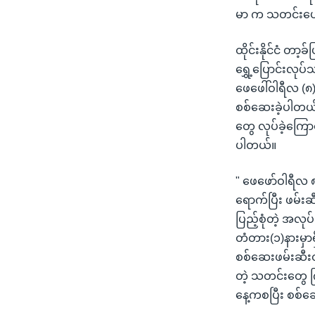
မာ က သတင်းပေး
ထိုင်းနိုင်ငံ 
ရွှေ့ပြောင်းလုပ
ဖေဖေါ်ဝါရီလ (၈)
စစ်ဆေးခဲ့ပါတယ်
တွေ လုပ်ခဲ့ကြော
ပါတယ်။
" ဖေဖော်ဝါရီလ ၈
ရောက်ပြီး ဖမ်
ပြည့်စုံတဲ့ အ
တံတား(၁)နားမှာရ
စစ်ဆေးဖမ်းဆီး
တဲ့ သတင်းတွေ 
နေ့ကစပြီး စစ်ဆ