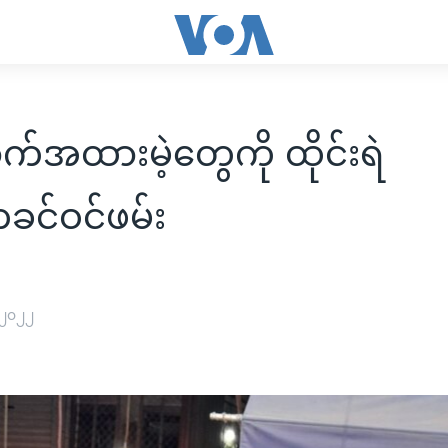
အထားမဲ့တွေကို ထိုင်းရဲ
တခင်ဝင်ဖမ်း
 ၂၀၂၂