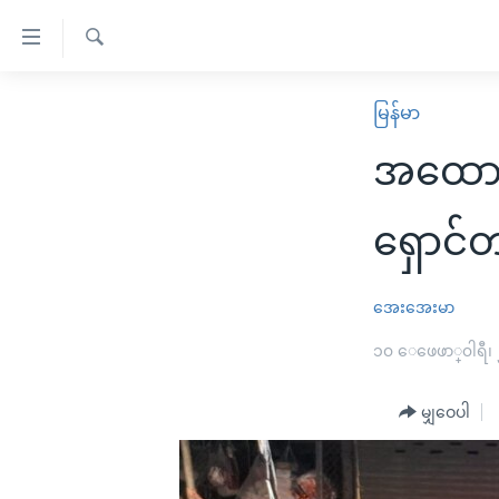
သုံး
ရ
ရှာဖွေ
လွယ်ကူ
မူလစာမျက်နှာ
မြန်မာ
ရ
စေ
မြန်မာ
လာ
အထောက်
သည့်
ဒ်
ကမ္ဘာ့သတင်းများ
Link
ဗွီဒီယို
နိုင်ငံတကာ
ရှောင်
များ
သတင်းလွတ်လပ်ခွင့်
အမေရိကန်
ပင်မ
ရပ်ဝန်းတခု လမ်းတခု အလွန်
တရုတ်
အေးအေးမာ
အကြောင်းအရာ
အင်္ဂလိပ်စာလေ့လာမယ်
အစ္စရေး-ပါလက်စတိုင်း
၁၀ ေဖေဖာ္၀ါရီ၊
သို့
အပတ်စဉ်ကဏ္ဍများ
အမေရိကန်သုံးအီဒီယံ
ကျော်
မျှဝေပါ
ကြည့်
ရေဒီယိုနှင့်ရုပ်သံ အချက်အလက်များ
မကြေးမုံရဲ့ အင်္ဂလိပ်စာ
ရေဒီယို
ရန်
ရေဒီယို/တီဗွီအစီအစဉ်
ရုပ်ရှင်ထဲက အင်္ဂလိပ်စာ
တီဗွီ
ပင်မ