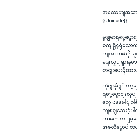
အထောကျအထားမဲ့
{{Unicode}}
မွနျမာရှှေ့ပွေ
စကျရုံ၄ရုံလောက
ကျအထားမရှိသူ
ရေးလှုပျရှား
တငျးပေးပို့ထာ
ထိုငျးနိုငျငံ
ရှှေ့ပွောငျးလု
တှေ ဖဖေေါျဝါရီ
ကျစဈဆေးခဲ့ပါတ
တာတှေ လုပျခဲ့က
အခုလိုပွောပါတ