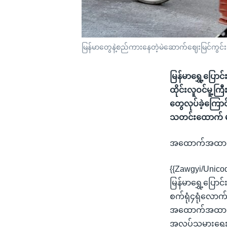
မြန်မာတွေနဲ့စည်ကားနေတဲ့မဲဆောက်ဈေးမြင်ကွင်း(
မြန်မာရွှေ့ပြော
ထိုင်းလူဝင်မူ့
တွေလုပ်ခဲ့ကြော
သတင်းထောက် မ
အထောက်အထားမဲ့တ
{{Zawgyi/Unico
မြန်မာရွှေ့ပြေ
စက်ရုံ၄ရုံလောက်
အထောက်အထားမရှ
အလုပ်သမားရေးလ