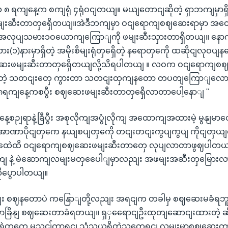
၈ ရကျနေ့က စကျရုံ ၄ရုံဝငျတယျ။ မယျတောငျဆိုတဲ့ ရှာဘကျမှာရှိတဲ့
 ဖမျးဆီးတာတှရှေိတယျ။အဲဒီဘကျမှာ ဝငျရောကျစဈဆေးရာမှာ အ
ံတဲ့ အလုပျသမား၁ဝယောကျကြောျကို ဖမျးဆီးသှားတာရှိတယျ။
း(၁)နားမှာရှိတဲ့ အမိုးစိမျးရုံတှရှေိတဲ့ နရောတှကေို ထဆိုငျလုဝ
ေးဖမျးဆီးတာတှရှေိတယျလို့သိရပါတယျ ။ လဝက ဝငျရောကျစ
ုတဲ့ သတငျးတှေ ကွားတာ သတငျးထှကျနတော တပတျကြောျလောကျတ
၈ရကျနေ့ကစပွီး စဈဆေးဖမျးဆီးတာတှရှေိလာတာပေါ့နောျ "
မှာ နေ့စဉျရာနဲ့ခြီပွီး အစုလိုကျအပွုံလိုကျ အထောကျအထားမဲ့ မွနျမာတှ
ျးအာဏာပိုငျတှကေ နယျစပျတှကေို တငျးတငျးကွပျကွပျ ကိုငျတှ
တှထေဲထိ ဝငျရောကျစဈဆေးဖမျးဆီးတာတှေ လုပျလာတာဖွဈပါတယျ။
နဲ့ မဲဆောကျလမျးမတှပေေါျမှာလညျး အဖမျးအဆီးတှမြေားလာကွ
ုပွောပါတယျ။
ျး စဈနတောပဲ ကနြောျတို့လညျး အရငျက တခါမှ စဈဆေးမခံရဘူး
ခြိနျ စဈဆေးတာခံရတယျ။ ရှှရေောငျဦးထုတျဆောငျးထားတဲ့ ဆို
ေဲ့ ရဲတှကေ မသငျ်ကာရငျ သံသယရှိတဲ့သူတှေ့ရငျ လမျးမှာစဈဆေ