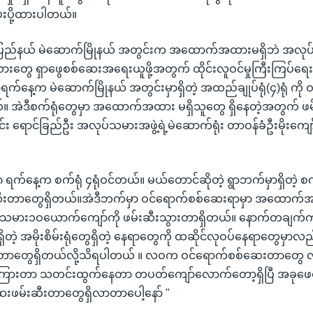
ပို့ထားပါတယ်။
တာ့ခ်ပြည်နယ် မဲဆောက်မြိုနယ် အတွင်းက အထောက်အထားမရှိဘဲ အလုပ်
်သားတွေ ရှာဖွေစစ်ဆေးအရေးယူဖို့အတွက် ထိုင်းလူဝင်မှုကြီးကြပ်ရေ
ရက်နေ့က မဲဆောက်မြိုနယ် အတွင်းမှာရှိတဲ့ အထည်ချုပ်ရုံ(၄)ရုံ ကို 
။ အဲဒီစက်ရုံတွေမှာ အထောက်အထား မရှိသူတွေ ရှိနေတဲ့အတွက် ဖ
င်း ရောင်ခြည်ဦး အလုပ်သမားအဖွဲ့ရဲ့မဲဆောက်ရုံး တာဝန်ခံဦးမိုးကျေ
 ရက်နေ့က စက်ရုံ ၄ရုံဝင်တယ်။ မယ်တောင်ဆိုတဲ့ ရွာဘက်မှာရှိတဲ့ စက်ရ
းဆီးတာတွေရှိတယ်။အဲဒီဘက်မှာ ဝင်ရောက်စစ်ဆေးရာမှာ အထောက်အထ
လုပ်သမား၁ဝယောက်ကျော်ကို ဖမ်းဆီးသွားတာရှိတယ်။ နောက်တချက်က
ှိတဲ့ အမိုးစိမ်းရုံတွေရှိတဲ့ နေရာတွေကို ထဆိုင်လုဝပ်နေရာတွေမှာလ
တာတွေရှိတယ်လို့သိရပါတယ် ။ လဝက ဝင်ရောက်စစ်ဆေးတာတွေ လုပ
ကြားတာ သတင်းထွက်နေတာ တပတ်ကျော်လောက်တော့ရှိပြီ အခုဖေဖ
ေးဖမ်းဆီးတာတွေရှိလာတာပေါ့နော် "