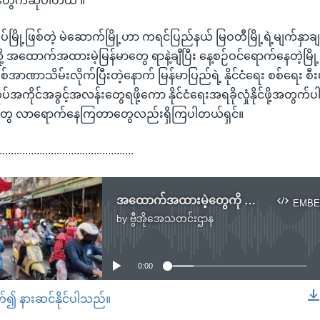
်တွေကဆိုပါတယ် ။
ပ်မြို့ဖြစ်တဲ့ မဲဆောက်မြို့ဟာ ကရင်ပြည်နယ် မြဝတီမြို့ရဲ့မျက်နှာချင်း
စလို့ အထောက်အထားမဲ့မြန်မာတွေ ရာနဲ့ချီပြီး နေ့စဉ်ဝင်ရောက်နေတဲ့မြိ
အာဏာသိမ်းလိုက်ပြီးတဲ့နောက် မြန်မာပြည်ရဲ့ နိုင်ငံရေး စစ်ရေး စ
အကိုင်အခွင့်အလန်းတွေရဖို့ကော နိုင်ငံရေးအရခိုလှုံနိုင်ဖို့အတွက်ပါ
သားတွေ လာရောက်နေကြတာတွေလည်းရှိကြပါတယ်ရှင်။
...............................................
အထောက်အထားမဲ့တွေကို ထိုင်းရဲ ရှောင်တခင်ဝင်ဖမ်း
EMBE
by
ဗွီအိုအေသတင်းဌာန
No media source currently available
0:00
တ်၍ နားဆင်နိုင်ပါသည်။
EMBED