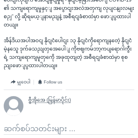
၏ သကျရောကျမှုနှင့ျ အပွောငျးအလဲအတှကျ လုပျငနျးလမျး
စဉျ" လို့ ဆိုရမယ့ျနာမညျနဲ့ အစီရငျခံစာထဲမှာ ဖောျပွထားပါ
တယျ။
အိန်ဒိယအပါအဝငျ နိုငျငံပေါငျး ၁၃ နိုငျငံကိုရောကျနတေဲ့ နိုငျငံ
မဲ့နသေူ ဒုက်ခသညျတှအေပေါျ ကိုဗဈကမ်ဘာ့ကပျရောဂါကွီး
ရဲ့ သကျရောကျမူတှကေို အခုထုတျတဲ့ အစီရငျခံစာထဲမှာ စုစ
ညျးဖောျပွထားပါတယျ။
မျှဝေပါ
Follow us
ဗွီအိုအေ (မြန်မာပိုင်း)
ဆက်စပ်သတင်းများ ...