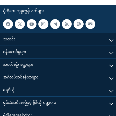
ဗွီအိုအေ လူမှုကွန်ယက်များ
သတင်း
၀န်ဆောင်မှုများ
အပတ်စဉ်ကဏ္ဍများ
အင်္ဂလိပ်သင်ခန်းစာများ
ရေဒီယို
ရုပ်သံအစီအစဉ်နှင့် ဗွီဒီယိုကဏ္ဍများ
ဗွီအိုအေအကြောင်း