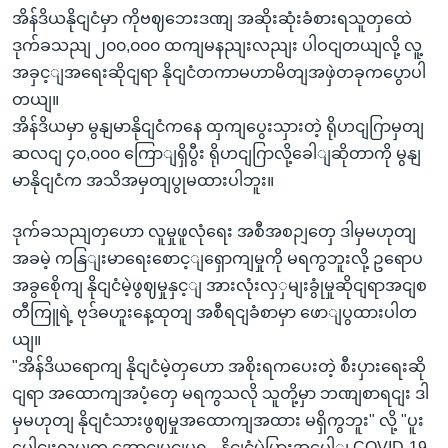
အိန်ဒိယနိုငျငံမှာ ကိုဗဈဘေးဒဏျ အဆိုးဆုံးခံစားရသူတှထေဲ
ဒုက်ခသညျ ၂၀၀,၀၀၀ ထကျမနညျးလညျး ပါဝငျတယျလို့ လူ့
အခှင့ျအရေးဆိုငျရာ နိုငျငံတကာမဟာမိတျအဖှဲတခုကပွောပါ
တယျ။
အိန်ဒိယမှာ မွနျမာနိုငျငံကနေ ထှကျပွေးသှားတဲ့ ရိုဟငျဂြာမှတျ
ဆလငျ ၄၀,၀၀၀ ကြောျရှိပွီး ရိုဟငျဂြာလို့ခေါျဆိုတာကို မွနျ
မာနိုငျငံက အသိအမှတျပွုမထားပါဘူး။
ဒုက်ခသညျတှဟော လူမှုဖူလုံရေး အစီအစဉျတှေ ဒါမှမဟုတျ
အခမဲ့ ကနြျးမာရေးစောင့ျရှောကျမှုကို မရကွဘူးလို့ ဥရောပ
အခွစေိုကျ နိုငျငံမဲ့ဖွဈမှုနှင့ျ အားလုံးလှှမျးခွုံမှုဆိုငျရာအငျစ
တီကြူရဲ့ ဗုဒ်ဓဟူးနေ့ထုတျ အစီရငျခံစာမှာ ဖောျပွထားပါတ
ယျ။
"အိန်ဒိယရောကျ နိုငျငံမဲ့တှဟော အစိုးရကပေးတဲ့ စီးပှားရေးဆို
ငျရာ အထောကျအပံ့တှေ မရကွသလို သူတို့မှာ ဘဏျစာရငျး ဒါ
မှမဟုတျ နိုငျငံသားဖွဈမှုအထောကျအထား မရှိကွဘူး" လို့ "ပူး
ပေါငျးလုပျက အောငျမွငျမှုရ - နိုငျငံမဲ့မြားအပေါျ COVID-19