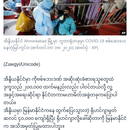
အ
သုတပဒေသာ အင်္ဂလိပ်စာ
ညွန်း
Learning English
စာမျက်နှာ
သို့
ဗွီအိုအေ လူမှုကွန်ယက်များ
ကျော်
ကြည့်
အိန္ဒိယနိုင်ငံ Ahmedabad မြို့မှာ ဘူတာရုံတခုမှာ COVID-19 စစ်ဆေးပေး
နေတဲ့မြင်ကွင်း။ (စက်တင်ဘာ ၁၈၊ ၂၀၂၀) (ဓာတ်ပုံ - AP)
ရန်
ဘာသာစကားများ
ရှာဖွေ
(Zawgyi/Unicode)
ရန်
နေရာ
အိန္ဒိယနိုင်ငံမှာ ကိုဗစ်ဘေးဒဏ် အဆိုးဆုံးခံစားရသူတွေထဲ
သို့
ဒုက္ခသည် ၂၀၀,၀၀၀ ထက်မနည်းလည်း ပါဝင်တယ်လို့ လူ့
ကျော်
အခွင့်အရေးဆိုင်ရာ နိုင်ငံတကာမဟာမိတ်အဖွဲတခုကပြောပါ
ရန်
တယ်။
အိန္ဒိယမှာ မြန်မာနိုင်ငံကနေ ထွက်ပြေးသွားတဲ့ ရိုဟင်ဂျာမွတ်
ဆလင် ၄၀,၀၀၀ ကျော်ရှိပြီး ရိုဟင်ဂျာလို့ခေါ်ဆိုတာကို မြန်မာနိုင်ငံ
က အသိအမှတ်ပြုမထားပါဘူး။