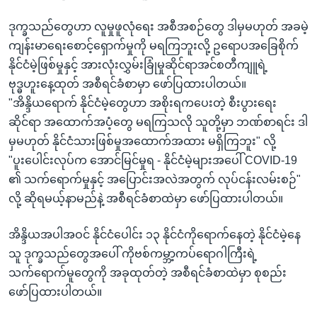
ဒုက္ခသည်တွေဟာ လူမှုဖူလုံရေး အစီအစဉ်တွေ ဒါမှမဟုတ် အခမဲ့
ကျန်းမာရေးစောင့်ရှောက်မှုကို မရကြဘူးလို့ ဥရောပအခြေစိုက်
နိုင်ငံမဲ့ဖြစ်မှုနှင့် အားလုံးလွှမ်းခြုံမှုဆိုင်ရာအင်စတီကျူရဲ့
ဗုဒ္ဓဟူးနေ့ထုတ် အစီရင်ခံစာမှာ ဖော်ပြထားပါတယ်။
"အိန္ဒိယရောက် နိုင်ငံမဲ့တွေဟာ အစိုးရကပေးတဲ့ စီးပွားရေး
ဆိုင်ရာ အထောက်အပံ့တွေ မရကြသလို သူတို့မှာ ဘဏ်စာရင်း ဒါ
မှမဟုတ် နိုင်ငံသားဖြစ်မှုအထောက်အထား မရှိကြဘူး" လို့
"ပူးပေါင်းလုပ်က အောင်မြင်မှုရ - နိုင်ငံမဲ့များအပေါ် COVID-19
၏ သက်ရောက်မှုနှင့် အပြောင်းအလဲအတွက် လုပ်ငန်းလမ်းစဉ်"
လို့ ဆိုရမယ့်နာမည်နဲ့ အစီရင်ခံစာထဲမှာ ဖော်ပြထားပါတယ်။
အိန္ဒိယအပါအဝင် နိုင်ငံပေါင်း ၁၃ နိုင်ငံကိုရောက်နေတဲ့ နိုင်ငံမဲ့နေ
သူ ဒုက္ခသည်တွေအပေါ် ကိုဗစ်ကမ္ဘာ့ကပ်ရောဂါကြီးရဲ့
သက်ရောက်မူတွေကို အခုထုတ်တဲ့ အစီရင်ခံစာထဲမှာ စုစည်း
ဖော်ပြထားပါတယ်။