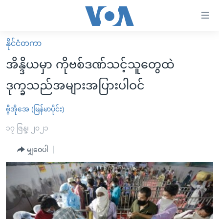
သုံး
ရ
လွယ်ကူ
နိုင်ငံတကာ
မူလစာမျက်နှာ
စေ
အိန္ဒိယမှာ ကိုဗစ်ဒဏ်သင့်သူတွေထဲ
မြန်မာ
သည့်
ဒုက္ခသည်အများအပြားပါဝင်
ကမ္ဘာ့သတင်းများ
Link
ဗွီဒီယို
နိုင်ငံတကာ
ဗွီအိုအေ (မြန်မာပိုင်း)
များ
သတင်းလွတ်လပ်ခွင့်
အမေရိကန်
၁၇ ဇြန္၊ ၂၀၂၁
ပင်မ
ရပ်ဝန်းတခု လမ်းတခု အလွန်
တရုတ်
အကြောင်းအရာ
မျှဝေပါ
သို့
အင်္ဂလိပ်စာလေ့လာမယ်
အစ္စရေး-ပါလက်စတိုင်း
ကျော်
အပတ်စဉ်ကဏ္ဍများ
အမေရိကန်သုံးအီဒီယံ
ကြည့်
ရေဒီယိုနှင့်ရုပ်သံ အချက်အလက်များ
မကြေးမုံရဲ့ အင်္ဂလိပ်စာ
ရေဒီယို
ရန်
ပင်မ
ရေဒီယို/တီဗွီအစီအစဉ်
ရုပ်ရှင်ထဲက အင်္ဂလိပ်စာ
တီဗွီ