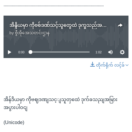
.....................................................................................
အိန္ဒိယမှာ ကိုဗစ်ဒဏ်သင့်သူတွေထဲ ဒုက္ခသည်အများအပြားပါဝင်
by
ဗွီအိုအေသတင်းဌာန
No media source currently available
0:00
1:02
တိုက်ရိုက် လင့်ခ်
အိန်ဒိယမှာ ကိုဗဈဒဏျသင့ျသူတှထေဲ ဒုက်ခသညျအမြား
အပွားပါဝငျ
(Unicode)