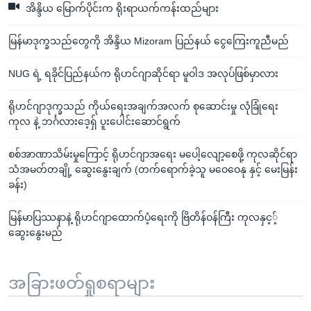
အိန္ဒိယ မြောက်ပိုင်းက ရိုးရာယက်ကန်းထည်များ
မြန်မာဒုက္ခသည်တွေကို အိန္ဒိယ Mizoram ပြည်နယ် ငွေကြေးကူညီမည်
NUG ရဲ့ ရခိုင်ပြည်နယ်က ရိုဟင်ဂျာဆိုင်ရာ မူဝါဒ အလုပ်ဖြစ်မှာလား
ရိုဟင်ဂျာဒုက္ခသည် ကိုယ်ရေးအချက်အလက် စုဆောင်းမှု လုံခြုံရေး
ကုလ နဲ့ ဘင်္ဂလားဒေ့ရ်ှ ပူးပေါင်းဆောင်ရွက်
စစ်အာဏာသိမ်းမှုကြောင့် ရိုဟင်ဂျာအရေး မပေါ့လျော့စေဖို့ ကုလဆိုင်ရာ
သံအမတ်တချို့ ဆွေးနွေးချက် (တက်ရောက်ခဲ့သူ မဝေဝေနု နှင့် မေးမြန်း
ခန်း)
မြန်မာပြဿနာနဲ့ ရိုဟင်ဂျာထောက်ပံ့ရေးကို ဗြိတိန်ဝန်ကြီး ကုလနှင့့်
ဆွေးနွေးမည်
အခြားဖတ်ရှုစရာများ