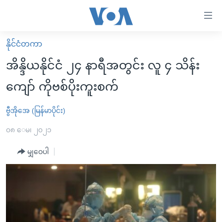
သုံး
ရ
လွယ်ကူ
နိုင်ငံတကာ
မူလစာမျက်နှာ
စေ
အိန္ဒိယနိုင်ငံ ၂၄ နာရီအတွင်း လူ ၄ သိန်း
မြန်မာ
သည့်
ကျော် ကိုဗစ်ပိုးကူးစက်
ကမ္ဘာ့သတင်းများ
Link
ဗွီဒီယို
နိုင်ငံတကာ
ဗွီအိုအေ (မြန်မာပိုင်း)
များ
သတင်းလွတ်လပ်ခွင့်
အမေရိကန်
၀၈ ေမ၊ ၂၀၂၁
ပင်မ
ရပ်ဝန်းတခု လမ်းတခု အလွန်
တရုတ်
အကြောင်းအရာ
မျှဝေပါ
သို့
အင်္ဂလိပ်စာလေ့လာမယ်
အစ္စရေး-ပါလက်စတိုင်း
ကျော်
အပတ်စဉ်ကဏ္ဍများ
အမေရိကန်သုံးအီဒီယံ
ကြည့်
ရေဒီယိုနှင့်ရုပ်သံ အချက်အလက်များ
မကြေးမုံရဲ့ အင်္ဂလိပ်စာ
ရေဒီယို
ရန်
ပင်မ
ရေဒီယို/တီဗွီအစီအစဉ်
ရုပ်ရှင်ထဲက အင်္ဂလိပ်စာ
တီဗွီ