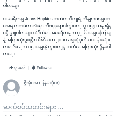
ပါတယျ။
အမရေိကနျ Johns Hopkins တက်ကသိုလျရဲ့ ကိနျးဂဏနျးတှ
အေရ တကမ်ဘာလုံးမှာ ကိုဗဈရောဂါကူးစကျသူ ၁၅၇ သနျးရှိန
ပွေီ ဖွဈပါတယျ။ အဲဒီထဲမှာ အမရေိကနျက ၃၂.၆ သနျးကြောျ
နဲ့ အမြားဆုံးဖွဈပွီး အိန်ဒိယက ၂၁.၈ သနျးနဲ့ ဒုတိယအမြားဆုံး၊
ဘရာဇီးလျက ၁၅ သနျးနဲ့ ကူးစကျမှု တတိယအမြားဆုံး ရှိနပေါ
တယျ။
မျှဝေပါ
Follow us
ဗွီအိုအေ (မြန်မာပိုင်း)
ဆက်စပ်သတင်းများ ...