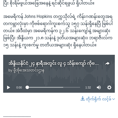
ပြီး စိုးရိမ်ဖွယ်အခြေအနေနဲ့ ရင်ဆိုင်ရဖွယ် ရှိပါတယ်။
အမေရိကန် Johns Hopkins တက္ကသိုလ်ရဲ့ ကိန်းဂဏန်းတွေအရ
တကမ္ဘာလုံးမှာ ကိုဗစ်ရောဂါကူးစက်သူ ၁၅၇ သန်းရှိနေပြီ ဖြစ်ပါ
တယ်။ အဲဒီထဲမှာ အမေရိကန်က ၃၂.၆ သန်းကျော်နဲ့ အများဆုံး
ဖြစ်ပြီး အိန္ဒိယက ၂၁.၈ သန်းနဲ့ ဒုတိယအများဆုံး၊ ဘရာဇီးလ်က
၁၅ သန်းနဲ့ ကူးစက်မှု တတိယအများဆုံး ရှိနေပါတယ်။
အိန္ဒိယနိုင်ငံ ၂၄ နာရီအတွင်း လူ ၄ သိန်းကျော် ကိုဗစ်ပိုးကူးစက်
by
ဗွီအိုအေသတင်းဌာန
No media source currently available
0:00
1:32
တိုက်ရိုက် လင့်ခ်
---------------------