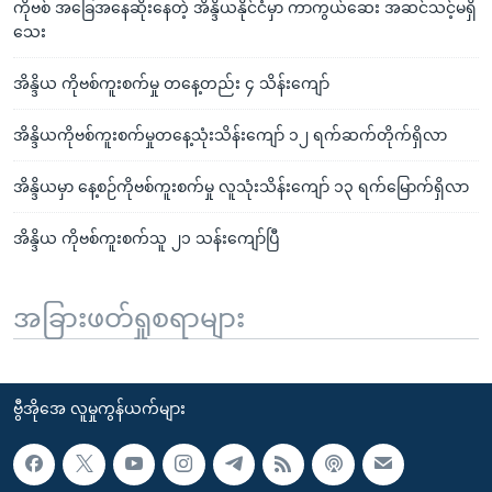
ကိုဗစ် အခြေအနေဆိုးနေတဲ့ အိန္ဒိယနိုင်ငံမှာ ကာကွယ်ဆေး အဆင်သင့်မရှိ
သေး
အိန္ဒိယ ကိုဗစ်ကူးစက်မှု တနေ့တည်း ၄ သိန်းကျော်
အိန္ဒိယကိုဗစ်ကူးစက်မှုတနေ့သုံးသိန်းကျော် ၁၂ ရက်ဆက်တိုက်ရှိလာ
အိန္ဒိယမှာ နေ့စဉ်ကိုဗစ်ကူးစက်မှု လူသုံးသိန်းကျော် ၁၃ ရက်မြောက်ရှိလာ
အိန္ဒိယ ကိုဗစ်ကူးစက်သူ ၂၁ သန်းကျော်ပြီ
အခြားဖတ်ရှုစရာများ
ဗွီအိုအေ လူမှုကွန်ယက်များ