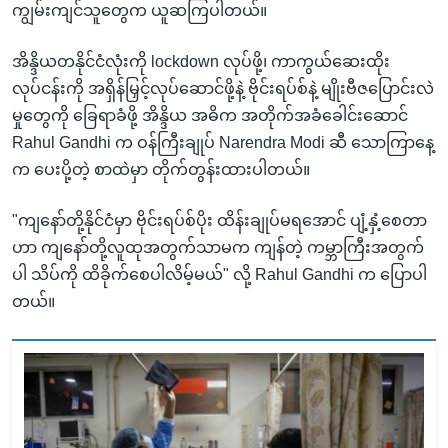
ကျွမ်းကျင်သူတွေက ယူဆကြပါတယ်။
အိန္ဒိယတနိုင်ငံလုံးကို lockdown လုပ်ဖို့၊ ကာကွယ်ဆေးထိုး
လုပ်ငန်းကို အရှိန်မြှင့်လုပ်ဆောင်ဖို့နဲ့ ဗိုင်းရပ်စ်နဲ့ မျိုးဗီဇပြောင်းလဲ
မှုတွေကို ခြေရာခံဖို့ အိန္ဒိယ အဓိက အတိုက်အခံခေါင်းဆောင်
Rahul Gandhi က ဝန်ကြီးချုပ် Narendra Modi ဆီ သောကြာနေ့
က ပေးပို့တဲ့ စာထဲမှာ တိုက်တွန်းထားပါတယ်။
"ကျနော်တို့နိုင်ငံမှာ ဗိုင်းရပ်စ်ပိုး ထိန်းချုပ်မရအောင် ပျံ့နှံ့စေတာ
ဟာ ကျနော်တို့လူထုအတွက်သာမက ကျန်တဲ့ ကမ္ဘာကြီးအတွက်
ပါ သိပ်ကို ထိခိုက်စေပါလိမ့်မယ်" လို့ Rahul Gandhi က ပြောပါ
တယ်။