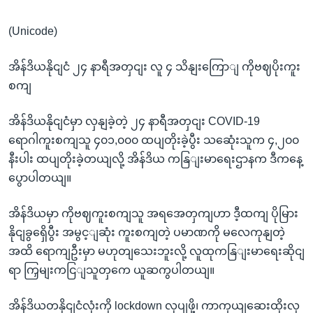
(Unicode)
အိန်ဒိယနိုငျငံ ၂၄ နာရီအတှငျး လူ ၄ သိနျးကြောျ ကိုဗဈပိုးကူး
စကျ
အိန်ဒိယနိုငျငံမှာ လှနျခဲ့တဲ့ ၂၄ နာရီအတှငျး COVID-19
ရောဂါကူးစကျသူ ၄၀၁,၀၀၀ ထပျတိုးခဲ့ပွီး သဆေုံးသူက ၄,၂၀၀
နီးပါး ထပျတိုးခဲ့တယျလို့ အိန်ဒိယ ကနြျးမာရေးဌာနက ဒီကနေ့
ပွောပါတယျ။
အိန်ဒိယမှာ ကိုဗဈကူးစကျသူ အရအေတှကျဟာ ဒီ့ထကျ ပိုမြား
နိုငျခွရှေိပွီး အမွင့ျဆုံး ကူးစကျတဲ့ ပမာဏကို မလေကုနျတဲ့
အထိ ရောကျဦးမှာ မဟုတျသေးဘူးလို့ လူထုကနြျးမာရေးဆိုငျ
ရာ ကြှမျးကငြျသူတှကေ ယူဆကွပါတယျ။
အိန်ဒိယတနိုငျငံလုံးကို lockdown လုပျဖို့၊ ကာကှယျဆေးထိုးလု