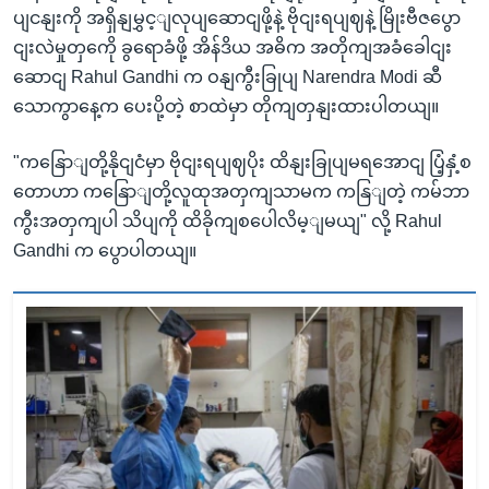
ပျငနျးကို အရှိနျမွှင့ျလုပျဆောငျဖို့နဲ့ ဗိုငျးရပျဈနဲ့ မြိုးဗီဇပွော
ငျးလဲမှုတှကေို ခွရောခံဖို့ အိန်ဒိယ အဓိက အတိုကျအခံခေါငျး
ဆောငျ Rahul Gandhi က ဝနျကွီးခြုပျ Narendra Modi ဆီ
သောကွာနေ့က ပေးပို့တဲ့ စာထဲမှာ တိုကျတှနျးထားပါတယျ။
"ကနြောျတို့နိုငျငံမှာ ဗိုငျးရပျဈပိုး ထိနျးခြုပျမရအောငျ ပြံ့နှံ့စ
တောဟာ ကနြောျတို့လူထုအတှကျသာမက ကနြျတဲ့ ကမ်ဘာ
ကွီးအတှကျပါ သိပျကို ထိခိုကျစပေါလိမ့ျမယျ" လို့ Rahul
Gandhi က ပွောပါတယျ။