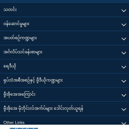
သတင်း
၀န်ဆောင်မှုများ
အပတ်စဉ်ကဏ္ဍများ
အင်္ဂလိပ်သင်ခန်းစာများ
ရေဒီယို
ရုပ်သံအစီအစဉ်နှင့် ဗွီဒီယိုကဏ္ဍများ
ဗွီအိုအေအကြောင်း
ဗွီအိုအေ မိုဘိုင်းလ်အက်ပ်များ ဒေါင်းလုတ်ယူရန်
Other Links