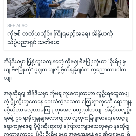
SEE ALSO:
ကိုဗစ် တတိယလှိုင်း ကြုံရမည့်အရေး အိန္ဒိယကို
သိပ္ပံပညာရှင် သတိပေး
အိန်ဒိယမှာ ပြံ့နှံ့ကူးစကျနတေဲ့ ကိုဗဈ ဗီဇမြိုးကှဲဟာ "စိုးရိမျဖှ
ယျ ဗီဇမြိုးကှဲ" ဖွဈတယျလို့ ဗွိတိနျနိုငျငံက ကွညောထားပါတ
ယျ။
အခုဆိုရငျ အိန်ဒိယမှာ ကိုဗဈကူးစကျတာဟာ လူဦးရထေူထပျ
တဲ့ မွို့ကွီးတှကေနေ ဝေးလံတဲ့ဒသေက ကြေးရှာတှဆေီ ရောကျန
ပွေီဆိုတာ လေ့လာခကြျတှအေရ တှေ့ရပါတယျ။ အိန်ဒိယလူဦး
ရရေဲ့ ၇၀ ရာခိုငျနှုနျးလောကျဟာ လူထုကနြျးမာရေးစောင့ျ
ရှောကျမှုစနဈ ပိုပွီးဆိုးရှားတဲ့ ကြေးလကျဒသေတှမှော နထေိုငျ
ကွတာကွောင့ျ ပိုပွီး စိုးရိမျဖှယျအခွအေနနေဲ့ ရငျဆိုငျရဖှယျ ရှိ