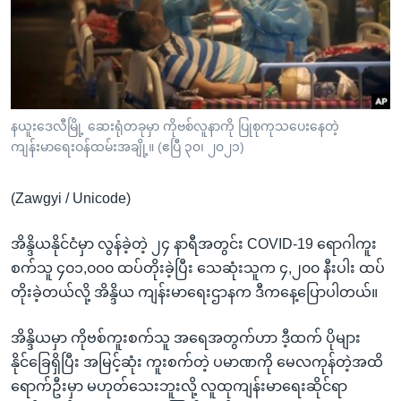
အ
သုတပဒေသာ အင်္ဂလိပ်စာ
ညွန်း
Learning English
စာမျက်နှာ
သို့
ဗွီအိုအေ လူမှုကွန်ယက်များ
ကျော်
ကြည့်
နယူးဒေလီမြို့ ဆေးရုံတခုမှာ ကိုဗစ်လူနာကို ပြုစုကုသပေးနေတဲ့
ကျန်းမာရေးဝန်ထမ်းအချို့။ (ဧပြီ ၃၀၊ ၂၀၂၁)
ရန်
ဘာသာစကားများ
ရှာဖွေ
(Zawgyi / Unicode)
ရန်
နေရာ
အိန္ဒိယနိုင်ငံမှာ လွန်ခဲ့တဲ့ ၂၄ နာရီအတွင်း COVID-19 ရောဂါကူး
သို့
စက်သူ ၄၀၁,၀၀၀ ထပ်တိုးခဲ့ပြီး သေဆုံးသူက ၄,၂၀၀ နီးပါး ထပ်
ကျော်
တိုးခဲ့တယ်လို့ အိန္ဒိယ ကျန်းမာရေးဌာနက ဒီကနေ့ပြောပါတယ်။
ရန်
အိန္ဒိယမှာ ကိုဗစ်ကူးစက်သူ အရေအတွက်ဟာ ဒီ့ထက် ပိုများ
နိုင်ခြေရှိပြီး အမြင့်ဆုံး ကူးစက်တဲ့ ပမာဏကို မေလကုန်တဲ့အထိ
ရောက်ဦးမှာ မဟုတ်သေးဘူးလို့ လူထုကျန်းမာရေးဆိုင်ရာ