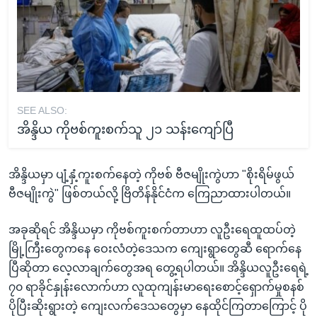
SEE ALSO:
အိန္ဒိယ ကိုဗစ်ကူးစက်သူ ၂၁ သန်းကျော်ပြီ
အိန္ဒိယမှာ ပျံ့နှံ့ကူးစက်နေတဲ့ ကိုဗစ် ဗီဇမျိုးကွဲဟာ "စိုးရိမ်ဖွယ်
ဗီဇမျိုးကွဲ" ဖြစ်တယ်လို့ ဗြိတိန်နိုင်ငံက ကြေညာထားပါတယ်။
အခုဆိုရင် အိန္ဒိယမှာ ကိုဗစ်ကူးစက်တာဟာ လူဦးရေထူထပ်တဲ့
မြို့ကြီးတွေကနေ ဝေးလံတဲ့ဒေသက ကျေးရွာတွေဆီ ရောက်နေ
ပြီဆိုတာ လေ့လာချက်တွေအရ တွေ့ရပါတယ်။ အိန္ဒိယလူဦးရေရဲ့
၇၀ ရာခိုင်နှုန်းလောက်ဟာ လူထုကျန်းမာရေးစောင့်ရှောက်မှုစနစ်
ပိုပြီးဆိုးရွားတဲ့ ကျေးလက်ဒေသတွေမှာ နေထိုင်ကြတာကြောင့် ပို