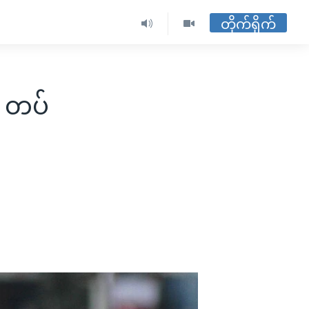
တိုက်ရိုက်
ေ တပ်