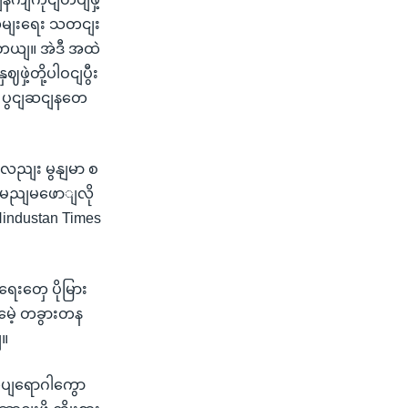
ျလှမျးရေး သတငျး
ါတယျ။ အဲဒီ အထဲ
ဲ့တို့ပါဝငျပွီး
ို့ ပွငျဆငျနတေ
လညျး မွနျမာ စ
့ အမညျမဖောျလို
Hindustan Times
ေးတှေ ပိုမြား
မေဲ့ တခွားတန
ျ။
ပျရောဂါကွော