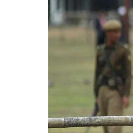
သုတပဒေသာ အင်္ဂလိပ်စာ
အ
ညွန်း
စာမျက်နှာ
သို့
ကျော်
ကြည့်
ရန်
ရှာဖွေ
ရန်
နေရာ
သို့
ကျော်
ရန်