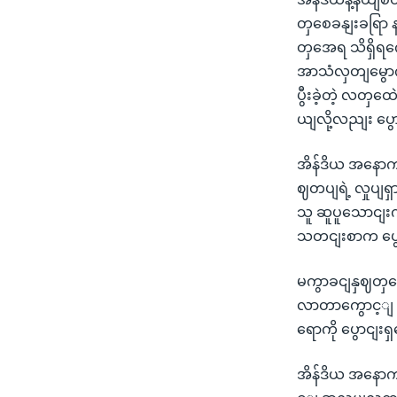
တှစေခနျးခရြာ န
တှအေရ သိရှိရက
အာသံလှတျမွောကျရ
ပွီးခဲ့တဲ့ လတှထေ
ယျလို့လညျး ပွ
အိန်ဒိယ အနောက
ဈတပျရဲ့ လှုပျရ
သူ ဆူပူသောငျးက
သတငျးစာက ပွ
မကွာခငျနှဈတှအေ
လာတာကွောင့ျ သ
ရောကို ပွောငျး
အိန်ဒိယ အနော