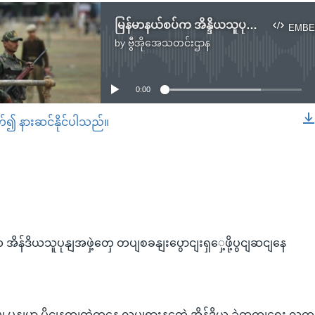
မြန်မာနယ်စပ်က အိန္ဒိယသူပုန်အဖွဲ့တွေ တပ်စခန်းပြောင်းရွှေ့ဖို့ပြင်ဆင်နေ
EMBE
by
ဗွီအိုအေသတင်းဌာန
No media source currently available
0:00
တ်၍ နားဆင်နိုင်ပါသည်။
EMBED
အိန်ဒိယသူပုနျအဖှဲ့တှေ တပျစခနျးပွောငျးရှှေ့ဖို့ပွငျဆငျနေ
ျ မွနျမာ ပိုငျနကျထဲကနေ လှုပျရှားနတေဲ့ အိန်ဒိယ ခှဲထှကျရေး လကျ