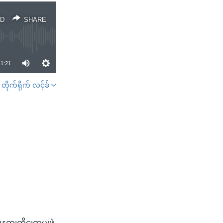
D
SHARE
1:21
တိုက်ရိုက် လင့်ခ်
SHARE
နကျကိုငျတပျဖှဲ့