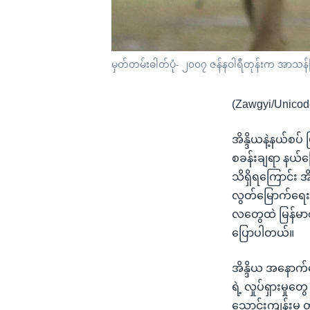
မှတ်တမ်းဓါတ်ပုံ- ၂၀၀၇ ဇန်နဝါရီတုန်းက အာသန်ပြ
(Zawgyi/Unicod
အိန္ဒိယနဲ့နယ်စပ်
စခန်းချရာ နယ်မြ
သိရှိရကြောင်း 
လွတ်မြောက်ရေးတပ်ဦ
လတွေထဲ မြန်မာစစ်
ပြောပါတယ်။
အိန္ဒိယ အနောက်
ရဲ့ လှုပ်ရှားမှု
သောင်းကျန်းမှု