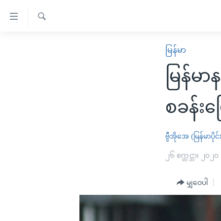
သုံး
ရ
ရှာဖွေ
လွယ်ကူ
မူလစာမျက်နှာ
မြန်မာ
ရ
စေ
မြန်မာ
လာ
မြန်မာ
သည့်
ဒ်
ကမ္ဘာ့သတင်းများ
Link
ဗွီဒီယို
နိုင်ငံတကာ
စခန်းပြ
များ
သတင်းလွတ်လပ်ခွင့်
အမေရိကန်
ပင်မ
ရပ်ဝန်းတခု လမ်းတခု အလွန်
တရုတ်
ဗွီအိုအေ (မြန်မာပိုင်
အကြောင်းအရာ
အင်္ဂလိပ်စာလေ့လာမယ်
အစ္စရေး-ပါလက်စတိုင်း
၂၆ စက္တင္ဘာ၊ ၂၀၂၀
သို့
အပတ်စဉ်ကဏ္ဍများ
အမေရိကန်သုံးအီဒီယံ
ကျော်
မျှဝေပါ
ကြည့်
ရေဒီယိုနှင့်ရုပ်သံ အချက်အလက်များ
မကြေးမုံရဲ့ အင်္ဂလိပ်စာ
ရေဒီယို
ရန်
ရေဒီယို/တီဗွီအစီအစဉ်
ရုပ်ရှင်ထဲက အင်္ဂလိပ်စာ
တီဗွီ
ပင်မ