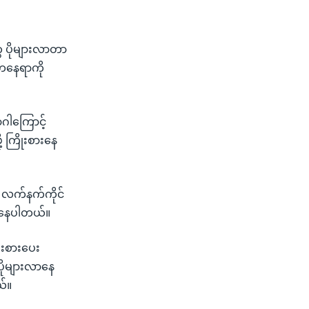
ွေ ပိုများလာတာ
းတနေရာကို
ဂါကြောင့်
 ကြိုးစားနေ
ဂ လက်နက်ကိုင်
ုင်နေပါတယ်။
ဦးစားပေး
ပိုများလာနေ
ယ်။