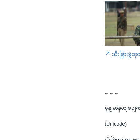
သီးခြားခွဲထု
............
မွနျမာနယျစပျက 
(Unicode)
အိန်ဒိယနဲ့နယျစပ