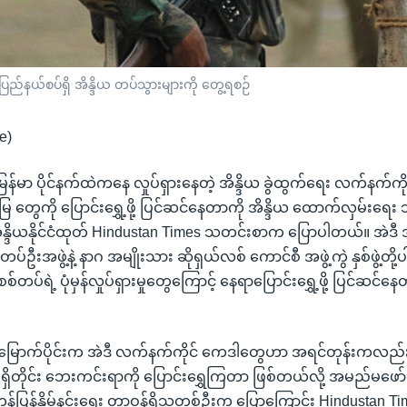
ည်နယ်စပ်ရှိ အိန္ဒိယ တပ်သွားများကို တွေ့ရစဉ်
e)
 မြန်မာ ပိုင်နက်ထဲကနေ လှုပ်ရှားနေတဲ့ အိန္ဒိယ ခွဲထွက်ရေး လက်နက်ကို
ေ တွေကို ပြောင်းရွှေ့ဖို့ ပြင်ဆင်နေတာကို အိန္ဒိယ ထောက်လှမ်း
အိန္ဒိယနိုင်ငံထုတ် Hindustan Times သတင်းစာက ပြောပါတယ်။ အဲဒ
းအဖွဲ့နဲ့ နာဂ အမျိုးသား ဆိုရှယ်လစ် ကောင်စီ အဖွဲ့ကွဲ နှစ်ဖွဲ့တို့ပါဝင
တပ်ရဲ့ ပုံမှန်လှုပ်ရှားမှုတွေကြောင့် နေရာပြောင်းရွှေ့ဖို့ ပြင်ဆင်
မြောက်ပိုင်းက အဲဒီ လက်နက်ကိုင် ကေဒါတွေဟာ အရင်တုန်းကလည်း
တွေ ရှိတိုင်း ဘေးကင်းရာကို ပြောင်းရွှေကြတာ ဖြစ်တယ်လို့ အမည်မဖော်
 တန်ပြန်နှိမ်နင်းရေး တာဝန်ရှိသူတစ်ဦးက ပြောကြောင်း Hindustan 