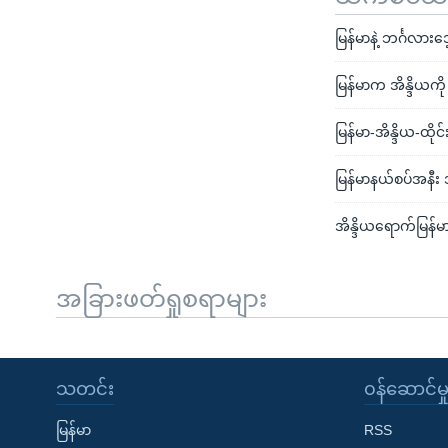
မြန်မာနဲ့ ဘင်္ဂလားဒေ
မြန်မာက အိန္ဒိယကို မ
မြန်မာ-အိန္ဒိယ-ထို
မြန်မာနယ်စပ်အနီး အ
အိန္ဒိယရောက်မြန်မာ
အခြားဖတ်ရှုစရာများ
သတင်း
၀န်ဆောင်မှ
မြန်မာ
RSS