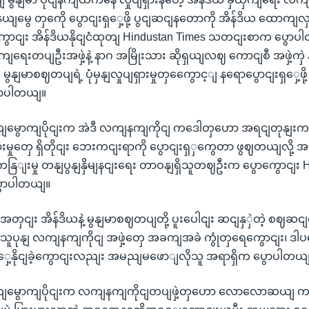
ယျမွေ တှကေို ပွောငျးရှှေ့ဖို့ ပွငျဆငျနတောကို အိန်ဒိယ ထောက
ွောငျး အိန်ဒိယနိုငျငံထုတျ Hindustan Times သတငျးစာက ပွောပ
ေးတပျဦးအဖှဲ့နဲ့ နာဂ အမြိုးသား ဆိုရှယျလဈ ကောငျစီ အဖှဲ့ကှဲ နှဈဖှ
ဲ မွနျမာစဈတပျရဲ့ ပုံမှနျလှုပျရှားမှုတှကွေောင့ျ နရောပွောငျးရှှေ့ဖ
ောပါတယျ။
ျမွောကျပိုငျးက အဲဒီ လကျနကျကိုငျ ကဒေါတှဟော အရငျတုနျးက
ှားမှုတှေ ရှိတိုငျး ဘေးကငျးရာကို ပွောငျးရှှကွေတာ ဖွဈတယျလို
နြျးမှု တနျပွနျနှိမျနငျးရေး တာဝနျရှိသူတဈဦးက ပွောကွောငျး 
ောပါတယျ။
တှငျး အိန်ဒိယနဲ့ မွနျမာစဈတပျတို့ ပူးပေါငျး ဆငျနှှဲတဲ့ စဈဆငျရ
ူပုနျ လကျနကျကိုငျ အဖှဲ့တှေ အခကျအခဲ ကွုံတှရေကွောငျး၊ ဒါပ
ရှှေ့နိုငျခဲ့ကွောငျးလညျး အမညျမဖောျလိုသူ အရာရှိက ပွောပါတယ
ကျမွောကျပိုငျးက လကျနကျကိုငျတပျဖှဲ့တှဟော လောလောဆယျ က