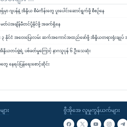
့ရှ်မှာ ဂျပန်နဲ့ အိန္ဒိယ စီမံကိန်းတွေ ပူးပေါင်းဆောင်ရွက်ဖို့ စီစဉ်နေ
တ်ပဲအချိန်မီတင်ပို့နိုင်ဖို့ အခက်ရှိနေ
င်း ၃ နိုင်ငံ အဝေးပြေးလမ်း ဆက်အကောင်အထည်ဖော်ဖို့ အိန္ဒိယတရားရုံးချုပ် အ
ိန္ဒိယတပ်ဖွဲ့ရဲ့ ပစ်ခတ်မှုကြောင့် နာဂသူပုန် ၆ ဦးသေဆုံး
တွေ နေရပ်ပြန်ရေးစောင့်ဆိုင်း
ုများ
ဗွီအိုအေ လူမှုကွန်ယက်များ