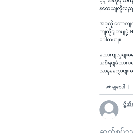
င့ျ အလုပျလကျမဲ
နတေယျလို့လည
အခုလို ထောကျလ
ကျကိုငျတပျဖှဲ့ 
ပေါတယျ။
ထောကျလှမျးရေးသ
အစီရငျခံထားပမေ
လာနကွေောငျး သ
မျှဝေပါ
ဗွီအိ
ဆက်စပ်သတင