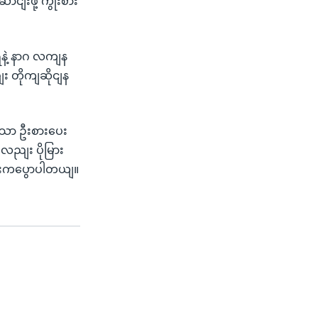
ျးဖို့ ကွိုးစား
နဲ့ နာဂ လကျန
ျး တိုကျဆိုငျန
ုသာ ဦးစားပေး
လညျး ပိုမြား
ဈဦးကပွောပါတယျ။