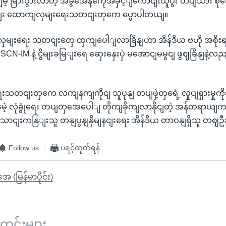
့ မြားပွားလာတဲ့ အခွအေနကေိုအခှင့ျကောငျးယူပွီး တပျသား စုဆောင
ျး ထောကျလှမျးရေးသတငျးတှကေ ပွောပါတယျ။
ှမျးရေး သတငျးတှေ ထှကျပေါျလာခြိနျဟာ အိန်ဒိယ ဗဟို အစိုးရ
NSCN-IM နဲ့ ငွိမျးခမြျးရေ ဆှေးနှေးပှဲ မအောငျမမွငျ ဖွဈခြိနျနဲ့လည
တငျးတှကေ လကျနကျကိုငျ သူပုနျ တပျဖှဲ့တှရေဲ့ လှုပျရှားမှုကိ
ဲ့ လုံခွုံရေး တပျတှအေပေါျ တိုကျခိုကျလာနိုငျတဲ့ အန်တရာယျက
ောငျးကနြျးသူ တနျပွနျနှိမျနငျးရေး အိန်ဒိယ တာဝနျရှိသူ တ
Follow us
ပရင့်ထုတ်ရန်
ုအေ (မြန်မာပိုင်း)
်းများ ...