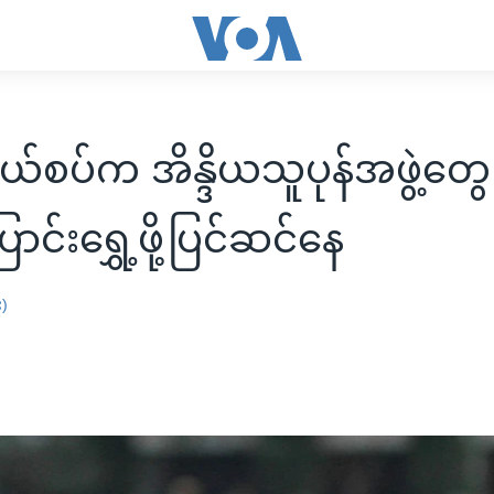
နယ်စပ်က အိန္ဒိယသူပုန်အဖွဲ့တွ
ောင်းရွှေ့ဖို့ပြင်ဆင်နေ
း)