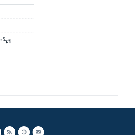
မိန့်ချ