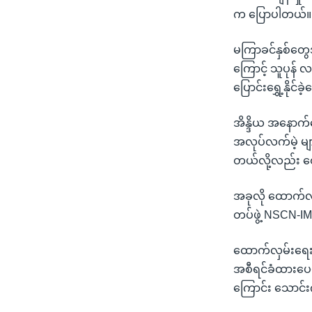
က ပြောပါတယ်။
မကြာခင်နှစ်တွေအတ
ကြောင့် သူပုန်
ပြောင်းရွှေ့နို
အိန္ဒိယ အနောက
အလုပ်လက်မဲ့ မျ
တယ်လို့လည်း 
အခုလို ထောက်လှ
တပ်ဖွဲ့ NSCN-IM 
ထောက်လှမ်းရေးသ
အစီရင်ခံထားပေမဲ
ကြောင်း သောင်းက