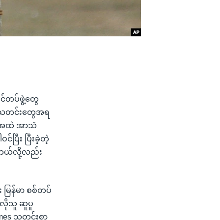
င်တပ်ဖွဲ့တွေ
ရေး သတင်းတွေအရ
ီ အထဲ အာသံ
်ပြီး ပြီးခဲ့တဲ့
နေတယ်လို့လည်း
 မြန်မာ စစ်တပ်
လိုသူ ဆူပူ
Times သတင်းစာ