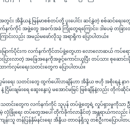
ွင်း အိန္ဒိယနဲ့ မြန်မာစစ်တပ်တို့ ပူးပေါင်း ဆင်နွှဲတဲ့ စစ်ဆင်ရေးတ
 လက်နက်ကိုင် အဖွဲ့တွေ အခက်အခဲ ကြုံတွေရကြောင်း၊ ဒါပေမဲ့ တခြာ
င်ခဲ့ကြောင်းလည်း အမည်မဖော်လိုသူ အရာရှိက ပြောပါတယ်။
်မြောက်ပိုင်းက လက်နက်ကိုင်တပ်ဖွဲ့တွေဟာ လောလောဆယ် ကပ်ရော
ားပြားလာတဲ့ အခြေအနေကိုအခွင့်ကောင်းယူပြီး တပ်သား စုဆောင်းဖို့
ထောက်လှမ်းရေးသတင်းတွေက ပြောပါတယ်။
မ်းရေး သတင်းတွေ ထွက်ပေါ်လာချိန်ဟာ အိန္ဒိယ ဗဟို အစိုးရနဲ့ နာ
နဲ့ ငြိမ်းချမ်းရေ ဆွေးနွေးပွဲ မအောင်မမြင် ဖြစ်ချိန်နဲ့လည်း တိုက်ဆိ
တင်းတွေက လက်နက်ကိုင် သူပုန် တပ်ဖွဲ့တွေရဲ့ လှုပ်ရှားမှုကိုသာ 
့ လုံခြုံရေး တပ်တွေအပေါ် တိုက်ခိုက်လာနိုင်တဲ့ အန္တရာယ်ကလည်း 
ျန်းသူ တန်ပြန်နှိမ်နင်းရေး အိန္ဒိယ တာဝန်ရှိသူ တစ်ဦးကပြောပါတ