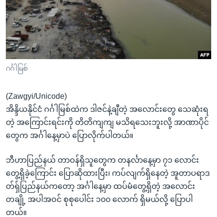
အ
သုတပဒေသာ အင်္ဂလိပ်စာ
ညွန်း
Learning English
စာမျက်နှာ
သို့
ဗွီအိုအေ လူမှုကွန်ယက်များ
ကျော်
ကြည့်
ဂင်္ဂါမြစ်
ရန်
ဘာသာစကားများ
ရှာဖွေ
(Zawgyi/Unicode)
ရန်
အိန္ဒိယနိုင်ငံ ဂင်္ဂါမြစ်ထဲက ဒါဇင်နဲ့ချီတဲ့ အလောင်းတွေ သေဆုံးရ
နေရာ
တဲ့ အကြောင်းရင်းကို တိတိကျကျ မသိရသေးဘူးလို့ အာဏာပိုင်
သို့
တွေက အင်္ဂါနေ့မှာပဲ ပြောလိုက်ပါတယ်။
ကျော်
ရန်
ဘီဟာပြည်နယ် တာဝန်ရှိသူတွေက တနင်္လာနေ့မှာ ၇၁ လောင်း
တွေ့ရှိခဲ့ကြောင်း ပြောဆိုထားပြီး၊ ကပ်လျက်ရှိနေတဲ့ အူတာပရာဒ
တ်ရှ်ပြည်နယ်ကတော့ အင်္ဂါနေ့မှာ ထပ်မံတွေ့ရှိတဲ့ အလောင်း
တချို့ အပါအဝင် စုစုပေါင်း ၁၀၀ လောက် ရှိမယ်လို့ ပြောပါ
တယ်။