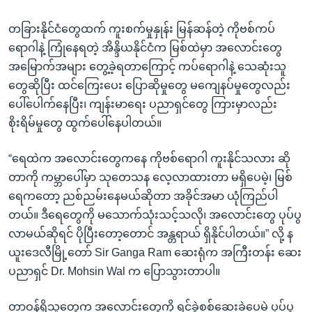
တခြားနိုင်ငံတွေထက် ကူးစက်မှုနှုန်း မြန်ဆန်တဲ့ ကိုဗစ်ကပ်
ရောဂါနဲ့ ကြုံနေရတဲ့ အိန္ဒိယနိုင်ငံက မြစ်ထဲမှာ အလောင်းတွေ
အမြောက်အများ တွေ့ခဲ့ရတာကြောင့် ကပ်ရောဂါနဲ့ သေဆုံးသူ
တွေဆိုပြီး ထင်ကြေးပေး ပြောဆိုမှုတွေ မကျေနပ်မှုတွေလည်း
ပေါ်ပေါက်နေပြီး၊ ကျန်းမာရေး ပညာရှင်တွေ ကြားမှာလည်း
စိုးရိမ်မှုတွေ ထွက်ပေါ်နေပါတယ်။
“ရေထဲက အလောင်းတွေကနေ ကိုဗစ်ရောဂါ ကူးနိုင်သလား ဆို
တာကို ကမ္ဘာပေါ်မှာ သုတေသန လေ့လာထားတာ မရှိပေမဲ့၊ မြစ်
ရေကတော့ ညစ်ညမ်းနေမယ်ဆိုတာ အခိုင်အမာ ယုံကြည်ပါ
တယ်။ ဒီရေတွေကို မသောက်သုံးသင့်သလို၊ အလောင်းတွေ ပုပ်ပွ
လာမယ်ဆိုရင် ပိုပြီးတော့တောင် အန္တရာယ် ရှိနိုင်ပါတယ်။” လို့ န
ယူးဒေလီမြို့တော် Sir Ganga Ram ဆေးရုံက အကြီးတန်း ဆေး
ပညာရှင် Dr. Mohsin Wal က ပြောသွားတာပါ။
တာဝန်ရှိသူတွေက အလောင်းတွေကို ရင်ခွဲစစ်ဆေးခဲ့ပေမဲ့ ပုပ်ပွ