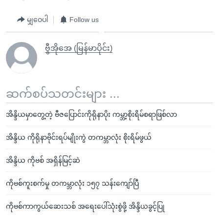
မျှဝေပါ
Follow us
ဗွီအိုအေ (မြန်မာပိုင်း)
ဆက်စပ်သတင်းများ ...
အိန္ဒိယမှာတွေ့တဲ့ ဗီဇပြောင်းကိုရိုနာပိုး ကမ္ဘာ့စိုးရိမ်စရာဖြစ်လာ
အိန္ဒိယ ကိုရိုနာဗိုင်းရပ်မျိုးကွဲ တကမ္ဘာလုံး စိုးရိမ်ဖွယ်
အိန္ဒိယ ကိုဗစ် အရှိန်မြင့်ဆဲ
ကိုဗစ်ကူးစက်မှု တကမ္ဘာလုံး ၁၅၇ သန်းကျော်ပြီ
ကိုဗစ်ကာကွယ်ဆေးသစ် အရေးပေါ်သုံးစွဲဖို့ အိန္ဒိယခွင့်ပြု