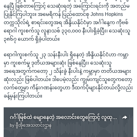
နေပြီ ဖြစ်တာကြောင့် သေဆုံးရတဲ့ အကြောင်းရင်းကို အတည်မ
ပြုနိုင်ကြပါဘူး။ အမေရိကန် ပြည်ထောင်စု Johns Hopkins
တက္ကသိုလ်ရဲ့ စာရင်းတွေအရ အိန္ဒိယနိုင်ငံမှာ အင်္ဂါနေ့က ကိုဗစ်
ရောဂါ ကူးစက်သူ လူနာသစ် ၃၃၀,၀၀၀ နီးပါးရှိခဲ့ပြီး၊ သေဆုံးသူ
၃၈၆၇ ယောက် ရှိခဲ့ပါတယ်။
ရောဂါကူးစက်သူ ၂၃ သန်းနီးပါး ရှိနေတဲ့ အိန္ဒိယနိုင်ငံဟာ ကမ္ဘာ
မှာ ကူးစက်မှု ဒုတိယအများဆုံး ဖြစ်နေပြီး၊ သေဆုံးသူ
အရေအတွက်ကတော့ ၂ သိန်းခွဲ နီးပါးနဲ့ ကမ္ဘာမှာ တတိယအများ
ဆုံးလည်း ဖြစ်ပါတယ်။ ဒါပေမဲ့လည်း ကျွမ်းကျင်သူတွေကတော့
လက်တွေ့မှာ ကိန်းဂဏန်းတွေဟာ ဒီထက်ပိုများနိုင်တယ်လို့လည်း
ခန့်မှန်းကြပါတယ်။
ဂင်္ဂါမြစ်ထဲ မျောနေတဲ့ အလောင်းတွေကြောင့် လူထုကျန်းမာရေး စိုးရိမ်ရ
by
ဗွီအိုအေသတင်းဌာန
No media source currently available