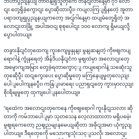
ဘီဟာပွညျနယျ တာဝနျရှိသူတှကေ တနငျ်လာနေ့မှာ ၇၁ လော
ငျး တှေ့ရှိခဲ့ကွောငျး ပွောဆိုထားပွီး၊ ကပျလကြျရှိနတေဲ့ အူတာ
ပရာဒတျရျှပွညျနယျကတော့ အငျ်ဂါနေ့မှာ ထပျမံတှေ့ရှိတဲ့ အ
လောငျးတခြို့ အပါအဝငျ စုစုပေါငျး ၁၀၀ လောကျ ရှိမယျလို့
ပွောပါတယျ။
တခွားနိုငျငံတှထေကျ ကူးစကျမှုနှုနျး မွနျဆနျတဲ့ ကိုဗဈကပျ
ရောဂါနဲ့ ကွုံနရေတဲ့ အိန်ဒိယနိုငျငံက မွဈထဲမှာ အလောငျးတှေ
အမွောကျအမြား တှေ့ခဲ့ရတာကွောင့ျ ကပျရောဂါနဲ့ သဆေုံးသူ
တှဆေိုပွီး ထငျကွေးပေး ပွောဆိုမှုတှေ မကြနေပျမှုတှလေညျး
ပေါျပေါကျနပွေီး၊ ကနြျးမာရေး ပညာရှငျတှေ ကွားမှာလညျး
စိုးရိမျမှုတှေ ထှကျပေါျနပေါတယျ။
“ရထေဲက အလောငျးတှကေနေ ကိုဗဈရောဂါ ကူးနိုငျသလား ဆို
တာကို ကမ်ဘာပေါျမှာ သုတသေန လေ့လာထားတာ မရှိပမေဲ့၊
မွဈရကေတော့ ညဈညမျးနမေယျဆိုတာ အခိုငျအမာ ယုံကွညျ
ပါတယျ။ ဒီရတှေကေို မသောကျသုံးသင့ျသလို၊ အလောငျး