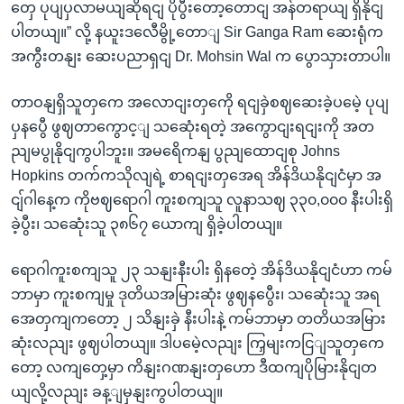
တှေ ပုပျပှလာမယျဆိုရငျ ပိုပွီးတော့တောငျ အန်တရာယျ ရှိနိုငျ
ပါတယျ။” လို့ နယူးဒလေီမွို့တောျ Sir Ganga Ram ဆေးရုံက
အကွီးတနျး ဆေးပညာရှငျ Dr. Mohsin Wal က ပွောသှားတာပါ။
တာဝနျရှိသူတှကေ အလောငျးတှကေို ရငျခှဲစဈဆေးခဲ့ပမေဲ့ ပုပျ
ပှနပွေီ ဖွဈတာကွောင့ျ သဆေုံးရတဲ့ အကွောငျးရငျးကို အတ
ညျမပွုနိုငျကွပါဘူး။ အမရေိကနျ ပွညျထောငျစု Johns
Hopkins တက်ကသိုလျရဲ့ စာရငျးတှအေရ အိန်ဒိယနိုငျငံမှာ အ
ငျ်ဂါနေ့က ကိုဗဈရောဂါ ကူးစကျသူ လူနာသဈ ၃၃၀,၀၀၀ နီးပါးရှိ
ခဲ့ပွီး၊ သဆေုံးသူ ၃၈၆၇ ယောကျ ရှိခဲ့ပါတယျ။
ရောဂါကူးစကျသူ ၂၃ သနျးနီးပါး ရှိနတေဲ့ အိန်ဒိယနိုငျငံဟာ ကမ်
ဘာမှာ ကူးစကျမှု ဒုတိယအမြားဆုံး ဖွဈနပွေီး၊ သဆေုံးသူ အရ
အေတှကျကတော့ ၂ သိနျးခှဲ နီးပါးနဲ့ ကမ်ဘာမှာ တတိယအမြား
ဆုံးလညျး ဖွဈပါတယျ။ ဒါပမေဲ့လညျး ကြှမျးကငြျသူတှကေ
တော့ လကျတှေ့မှာ ကိနျးဂဏနျးတှဟော ဒီထကျပိုမြားနိုငျတ
ယျလို့လညျး ခန့ျမှနျးကွပါတယျ။