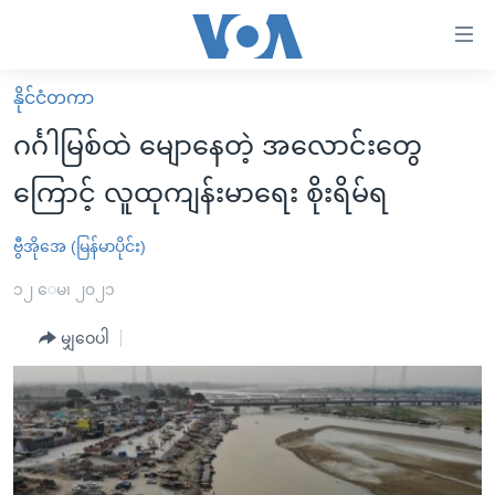
သုံး
ရ
လွယ်ကူ
နိုင်ငံတကာ
မူလစာမျက်နှာ
စေ
ဂင်္ဂါမြစ်ထဲ မျောနေတဲ့ အလောင်းတွေ
မြန်မာ
သည့်
ကြောင့် လူထုကျန်းမာရေး စိုးရိမ်ရ
ကမ္ဘာ့သတင်းများ
Link
ဗွီဒီယို
နိုင်ငံတကာ
ဗွီအိုအေ (မြန်မာပိုင်း)
များ
သတင်းလွတ်လပ်ခွင့်
အမေရိကန်
၁၂ ေမ၊ ၂၀၂၁
ပင်မ
ရပ်ဝန်းတခု လမ်းတခု အလွန်
တရုတ်
အကြောင်းအရာ
မျှဝေပါ
သို့
အင်္ဂလိပ်စာလေ့လာမယ်
အစ္စရေး-ပါလက်စတိုင်း
ကျော်
အပတ်စဉ်ကဏ္ဍများ
အမေရိကန်သုံးအီဒီယံ
ကြည့်
ရေဒီယိုနှင့်ရုပ်သံ အချက်အလက်များ
မကြေးမုံရဲ့ အင်္ဂလိပ်စာ
ရေဒီယို
ရန်
ပင်မ
ရေဒီယို/တီဗွီအစီအစဉ်
ရုပ်ရှင်ထဲက အင်္ဂလိပ်စာ
တီဗွီ