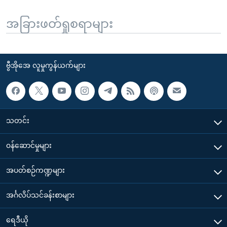
အခြားဖတ်ရှုစရာများ
ဗွီအိုအေ လူမှုကွန်ယက်များ
သတင်း
၀န်ဆောင်မှုများ
အပတ်စဉ်ကဏ္ဍများ
အင်္ဂလိပ်သင်ခန်းစာများ
ရေဒီယို