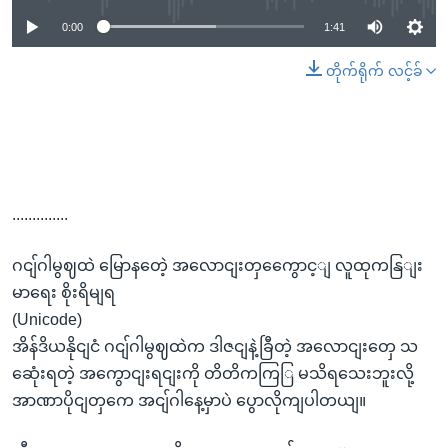
0:00
1:41
တိုက်ရိုက် လင့်ခ်
..............
ဂငျ်ဂါမွဈထဲ မြောနတေဲ့ အလောငျးတှကွေောင့ျ လူထုကနြျး
မာရေး စိုးရိမျရ
(Unicode)
အိန်ဒိယနိုငျငံ ဂငျ်ဂါမွဈထဲက ဒါဇငျနဲ့ခြီတဲ့ အလောငျးတှေ သ
ဆေုံးရတဲ့ အကွောငျးရငျးကို တိတိကကြြ မသိရသေးဘူးလို့
အာဏာပိုငျတှကေ အငျ်ဂါနေ့မှာပဲ ပွောလိုကျပါတယျ။