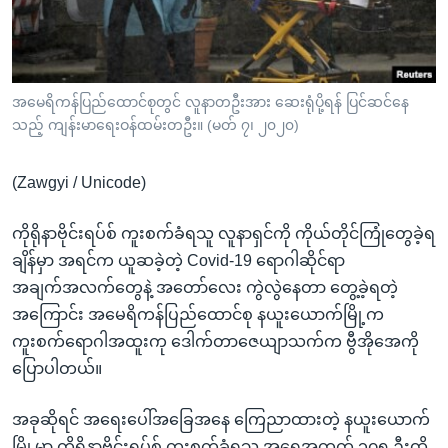
အ
သုတပဒေသာ အင်္ဂလိပ်စာ
ညွန်း
Learning English
စာမျက်နှာ
သို့
ဗွီအိုအေ လူမှုကွန်ယက်များ
အမေရိကန်ပြည်ထောင်စုတွင် လူနာတဦးအား ဆေးရုံပို့ရန် ပြင်ဆင်နေ
ကျော်
သည့် ကျန်းမာရေးဝန်ထမ်းတဦး။ (မတ် ၇၊ ၂၀၂၀)
ကြည့်
ရန်
(Zawgyi / Unicode)
ဘာသာစကားများ
ရှာဖွေ
ရန်
ကိုရိုနာဗိုင်းရပ်စ် ကူးစက်ခံရသူ လူနာရှင်ကို ကိုယ်တိုင်ကြုံတွေခဲ့ရ
နေရာ
ချိန်မှာ အရင်က ယူဆခဲ့တဲ့ Covid-19 ရောဂါဆိုင်ရာ
သို့
အချက်အလက်တွေနဲ့ အတော်လေး ကွဲလွဲနေတာ တွေ့ခဲ့ရတဲ့
ကျော်
အကြောင်း အမေရိကန်ပြည်ထောင်စု နယူးယောက်မြို့က
ရန်
ကူးစက်ရောဂါအထူးကု ဒေါက်တာဇေယျာသက်က ဗွီအိုအေကို
ပြောပါတယ်။
အခုဆိုရင် အရေးပေါ်အခြေအနေ ကြေညာထားတဲ့ နယူးယောက်
မြို့မှာ ကိုရိုနာဗိုင်းရပ်စ် ကူးစက်ခံရသူ အရေအတွက် ၁၀၅ ဦးထိ