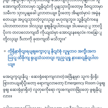
အောကျတိုဘာလမှာ သူ့နိုငျငံကို ပွနျသှားပွီးတော့မှ ဒီဇငျဘာမှာ
သမီးက သှားပွနျခေါျလာတယျ။ ပွီးတော့ အိမျထဲမှာပဲ အမွဲန
တေယျ။ အပွငျသှားတဲ့လူလညျး မဟုတျဘူး။ သူ့နိုငျငံကနေ
ပါလာတာလား။ ဒါလညျး ဖွဈနိုငျပါတယျ။ ဒါပမေယ့ျ ဘာလို့
ပိုးက တလလောကျထိ ကိုယျထဲမှာ အောငျးနရေလဲ။ ကနြောျ
တို့လညျး ဒီဟာကို ခုထကျထိ မသိဘူး။”
ကိုရိုနာဗိုငျးရပျဈကွောင့ျ နိုငျငံစုံ လူမှုဘဝ အကွီးအက
ယြျ ထိခိုကျ ရုပျသံသတငျး ကွည့ျရှု နားဆငျနိုငျပါတ
ယျ။
မအငျကွငျးနိုငျ - ဆေးရုံရောကျလာတဲ့အခြိနျမှာ သူက ရိုးရိုး
ဖြားတယျဆိုပွီးတော့ ရောကျလာတော့ Emergency Room ပဲဖွဈ
ဖွဈ ဆေးရုံမှာရှိတဲ့ လူတှကေိုရော ကူးစကျတာမြိုးတှေ ဖွဈနိုငျ
လား။