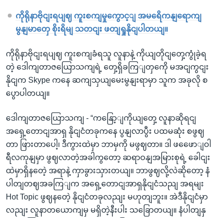
ကိုရိုနာဗိုငျးရပျဈ ကူးစကျမှုကွောင့ျ အမရေိကနျရောကျ
မွနျမာတှေ စိုးရိမျ သတငျး ဖတျရှုနိုငျပါတယျ။
ကိုရိုနာဗိုငျးရပျဈ ကူးစကျခံရသူ လူနာနဲ့ ကိုယျတိုငျတှေ့ကွုံခဲ့ရ
တဲ့ ဒေါကျတာဇယြောသကျရဲ့ တှေ့ရှိခကြျတှကေို မအငျကွငျး
နိုငျက Skype ကနေ ဆကျသှယျမေးမွနျးရာမှာ သူက အခုလို စ
ပွောပါတယျ။
ဒေါကျတာဇယြောသကျ - “ကနြော့ျကိုယျတှေ့ လူနာဆိုရငျ
အရှေ့တောငျအာရှ နိုငျငံတခုကနေ ပွနျလာပွီး ပထမဆုံး စဖွဈ
တာ ဖြားတာပေါ့၊ ဒီကွားထဲမှာ ဘာမှကို မဖွဈတာ။ ဒါ ဖဖေောျဝါ
ရီလကုနျမှာ ဖွဈလာတဲ့အခါကွတော့ ဆရာဝနျအမြားစုရဲ့ ခေါငျး
ထဲမှာရှိနတေဲ့ အရာနဲ့ ကှာခွားသှားတယျ။ ဘာဖွဈလို့လဲဆိုတော့ နံ
ပါတျတဈအခကြျက အရှေ့တောငျအာရှနိုငျငံသညျ အရမျး
Hot Topic ဖွဈနတေဲ့ နိုငျငံတခုလညျး မဟုတျဘူး။ အဲဒီနိုငျငံမှာ
လညျး လူနာတယောကျမှ မရှိတဲ့နီးပါး သခြောတယျ။ နံပါတျနှ