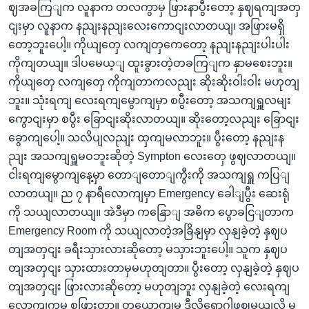
ဈအခကြျက လူနာက တလကွာမှ ဖြားနာပွီးတော့ နှဈရကျအတှ
ငျးမှာ လူနာက နညျးနညျးလေးကောငျးလာတယျ၊ အဖြားမရှိ
တော့ဘူးပေါ့။ ကိုယျတှေ လကျတှကေတော့ နညျးနညျးပါးပါး
ကိုကျတယျ။ ဒါပမေယ့ျ ထူးခွားတဲ့တခကြျက နှာမစေးဘူး။
ကိုယျတှေ လကျတှေ ကိုကျတာကလညျး ဆိုးဆိုးဝါးဝါး မဟုတျ
ဘူး။ သုံးရကျ လေးရကျမွောကျမှာ စပွီးတော့ အသကျရှူလမျး
ကွောငျးမှာ စပွီး ခြောငျးဆိုးလာတယျ။ ဆိုးတော့လညျး ခြောငျး
ခွောကျပေါ့။ သလိပျလညျး ထှကျမလာဘူး။ ပွီးတော့ နညျးန
ညျး အသကျရှူမဝဘူးဆိုတဲ့ Sympton လေးတှေ ဖွဈလာတယျ။
ငါးရကျမွောကျနေ့မှာ တောျတောျကွီးကို အသကျရှူ ကပြျ
လာတယျ။ ည ၇ နာရီလောကျမှာ Emergency ခေါျပွီး ဆေးရုံ
ကို သယျလာတယျ။ အဲဒီမှာ ကနြောျ အဓိက ပွောခငြျတာက
Emergency Room ကို သယျလာတဲ့အခြိနျမှာ လှနျခဲ့တဲ့ နှဈပ
တျအတှငျး ခရီးသှားလားဆိုတော့ မသှားဘူးပေါ့။ သူက နှဈပ
တျအတှငျး သှားထားတာမှမဟုတျတာ။ ပွီးတော့ လှနျခဲ့တဲ့ နှဈပ
တျအတှငျး ဖြားလားဆိုတော့ မဟုတျဘူး လှနျခဲ့တဲ့ လေးရကျ
လောကျကမှ စဖြားတာ။ တယောကျမှ ဒီလိုရောဂါဖွဈမယျလို့ မ