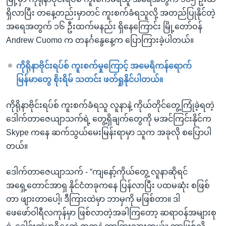
ရှိလာပြီး တနေ့တည်းမှာတင် ကူးစက်ခံရသူလို့ အတည်ပြုနိုင်တဲ့
အရေအတွက် ၁၆ ဦးထက်မနည်း ရှိနေကြောင်း မြို့တော်ဝန်
Andrew Cuomo က တနင်္ဂနွေနေ့က ပြောကြားခဲ့ပါတယ်။
ကိုရိုနာဗိုင်းရပ်စ် ကူးစက်မှုကြောင့် အမေရိကန်ရောက်
မြန်မာတွေ စိုးရိမ် သတင်း ဖတ်ရှုနိုင်ပါတယ်။
ကိုရိုနာဗိုင်းရပ်စ် ကူးစက်ခံရသူ လူနာနဲ့ ကိုယ်တိုင်တွေ့ကြုံခဲ့ရတဲ့
ဒေါက်တာဇေယျာသက်ရဲ့ တွေ့ရှိချက်တွေကို မအင်ကြင်းနိုင်က
Skype ကနေ ဆက်သွယ်မေးမြန်းရာမှာ သူက အခုလို စပြောပါ
တယ်။
ဒေါက်တာဇေယျာသက် - “ကျနော့်ကိုယ်တွေ့ လူနာဆိုရင်
အရှေ့တောင်အာရှ နိုင်ငံတခုကနေ ပြန်လာပြီး ပထမဆုံး စဖြစ်
တာ ဖျားတာပေါ့၊ ဒီကြားထဲမှာ ဘာမှကို မဖြစ်တာ။ ဒါ
ဖေဖော်ဝါရီလကုန်မှာ ဖြစ်လာတဲ့အခါကြတော့ ဆရာဝန်အများစု