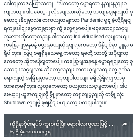
ဒေါကျတာဇယြောသကျ - “ဒါကတော့ ပွောရတာ နညျးနညျးခ
ကျတယျ။ ဒါပမေယ့ျ လိုအပျလားဆိုတော့ ဘယျနှဈရကျထိ စု
ဆောငျးနိုငျမှာလဲ။ တကယျတမျးသာ Pandemic ဖွဈခဲ့လို့ရှိရငျ
ရကျပေါငျးမွောကျမွားစှာ ကွုံတှေ့ရမှာပေါ့။ မစုဆောငျးသင့ျ
ဘူးလားဆိုတော့လညျး ဒါကတော့ Individualised လုပျတယျ။
ကနြော့ျအနနေဲ့ ပွောရမယျဆိုရငျ ရကေတော့ ဒီနိုငျငံမှာ ပွူနာ မ
ရှိပါဘူး။ လြှပျစဈရှိနသေရှေ့ကတော့ ရတေို့ ဘာတို့ အပိုငျးတှ
ကေတော့ အိုကနေိုငျတာပေါ့။ ကနြော့ျအနနေဲ့ ပွောရရငျတော့ စု
ဆောငျးသင့ျလား ဆိုတော့လညျး တကယ့ျလကျတှေ့ ဒုက်ခ
ရောကျတဲ့ အခြိနျမှာတော့ ဟုတျပါတယျ။ မရှိလို့ရှိရငျ ဘာမှ
စားစရာမရှိဘူး။ လူတှကေတော့ ဝယျထားသင့ျတာပေါ့။ ဒါပ
မေယ့ျ ယူအကျဈလို မွို့မှာတော့ တရုတျပွညျလို တမွို့လုံး
Shutdown လုပျဖို့ ဖွဈနိုငျမယျတော့ မထငျပါဘူး။”
ကိုရိုနာဗိုင်းရပ်စ် ကူးစက်ပြီး ရောဂါလက္ခဏာပြဖို့ ဘယ်လောက်ကြာသလဲ
by
ဗွီအိုအေသတင်းဌာန
No media source currently available