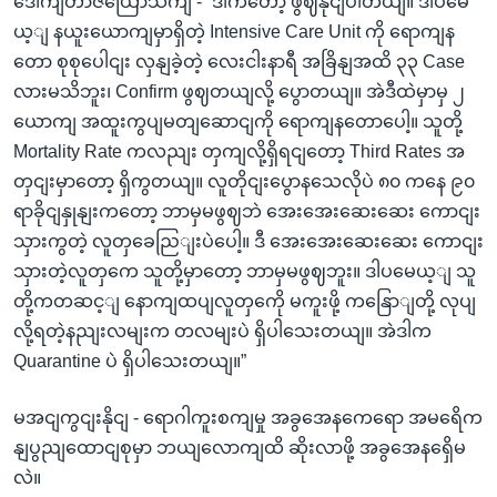
ဒေါကျတာဇယြောသကျ - “ဒါကတော့ ဖွဈနိုငျပါတယျ။ ဒါပမေ
ယ့ျ နယူးယောကျမှာရှိတဲ့ Intensive Care Unit ကို ရောကျန
တော စုစုပေါငျး လှနျခဲ့တဲ့ လေးငါးနာရီ အခြိနျအထိ ၃၃ Case
လားမသိဘူး၊ Confirm ဖွဈတယျလို့ ပွောတယျ။ အဲဒီထဲမှာမှ ၂
ယောကျ အထူးကွပျမတျဆောငျကို ရောကျနတောပေါ့။ သူတို့
Mortality Rate ကလညျး တှကျလို့ရှိရငျတော့ Third Rates အ
တှငျးမှာတော့ ရှိကွတယျ။ လူတိုငျးပွောနသေလိုပဲ ၈၀ ကနေ ၉၀
ရာခိုငျနှုနျးကတော့ ဘာမှမဖွဈဘဲ အေးအေးဆေးဆေး ကောငျး
သှားကွတဲ့ လူတှခေညြျးပဲပေါ့။ ဒီ အေးအေးဆေးဆေး ကောငျး
သှားတဲ့လူတှကေ သူတို့မှာတော့ ဘာမှမဖွဈဘူး။ ဒါပမေယ့ျ သူ
တို့ကတဆင့ျ နောကျထပျလူတှကေို မကူးဖို့ ကနြောျတို့ လုပျ
လို့ရတဲ့နညျးလမျးက တလမျးပဲ ရှိပါသေးတယျ။ အဲဒါက
Quarantine ပဲ ရှိပါသေးတယျ။”
မအငျကွငျးနိုငျ - ရောဂါကူးစကျမှု အခွအေနကေရော အမရေိက
နျပွညျထောငျစုမှာ ဘယျလောကျထိ ဆိုးလာဖို့ အခွအေနရှေိမ
လဲ။