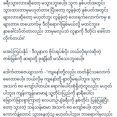
ခရီးသွားလားဆိုတော့ မသွားဘူးပေါ့။ သူက နှစ်ပတ်အတွင်း
သွားထားတာမှမဟုတ်တာ။ ပြီးတော့ လွန်ခဲ့တဲ့ နှစ်ပတ်အတွင်း
ဖျားလားဆိုတော့ မဟုတ်ဘူး လွန်ခဲ့တဲ့ လေးရက်လောက်ကမှ စ
ဖျားတာ။ တယောက်မှ ဒီလိုရောဂါဖြစ်မယ်လို့ မထင်ဘူး။
နှာခေါင်းပိတ်တာလည်း ဘာမှမလုပ်ဘဲ လူနာကို ဒီတိုင်း ခေါ်လာ
လိုက်တယ်။”
မအင်ကြင်းနိုင် - ဒီလူနာက ဗိုင်းရပ်စ်ပိုး ဘယ်လိုရလဲဆိုတဲ့
ဇာစ်မြစ်ကို ဆရာတို့ ခုချိန်ထိ မသိသေးဘူးပေါ့။
ဒေါက်တာဇေယျာသက် - “ကျနော်တို့လည်း တတ်နိုင်သလောက်
မေးတာပေါ့။ ဘယ်လိုမှ ကျနော်တို့ ရှာလို့မရပါဘူး။ သူက
အသက် ၈၀ ကျော်ပါတယ်။ ရောဂါပေါင်းစုံရှိတဲ့လူလည်း မဟုတ်
ပါဘူး။ ကျန်းကျန်းမာမာနဲ့ သူ့တိုင်းပြည်ကို နာရီပေါင်း
မြောက်မြားစွာကြာတဲ့ လေယာဉ်ပျံခရီးကို နှစ်တိုင်း ပြန်ပြန်ပြီး
တော့ သွားတဲ့ သန်သန်မာမာ အသက် ၈၀ ကျော်ပေါ့။ တုတ်
ကောက်နဲ့တောင် သွားနေတဲ့သူ မဟုတ်ပါဘူး။ ဘာရောဂါမှလည်း