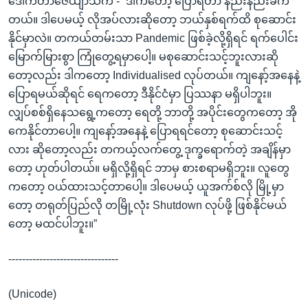
ဒေါက်တာဇေယျာသက် - “ဒါကတော့ ပြောရတာ နည်းနည်းခက်
တယ်။ ဒါပေမယ့် လိုအပ်လားဆိုတော့ ဘယ်နှစ်ရက်ထိ စုဆောင်း
နိုင်မှာလဲ။ တကယ်တမ်းသာ Pandemic ဖြစ်ခဲ့လို့ရှိရင် ရက်ပေါင်း
မြောက်မြားစွာ ကြုံတွေ့ရမှာပေါ့။ မစုဆောင်းသင့်ဘူးလားဆို
တော့လည်း ဒါကတော့ Individualised လုပ်တယ်။ ကျနော့်အနေနဲ့
ပြောရမယ်ဆိုရင် ရေကတော့ ဒီနိုင်ငံမှာ ပြဿနာ မရှိပါဘူး။
လျှပ်စစ်ရှိနေသရွေ့ကတော့ ရေတို့ ဘာတို့ အပိုင်းတွေကတော့ အို
ကေနိုင်တာပေါ့။ ကျနော့်အနေနဲ့ ပြောရရင်တော့ စုဆောင်းသင့်
လား ဆိုတော့လည်း တကယ့်လက်တွေ့ ဒုက္ခရောက်တဲ့ အချိန်မှာ
တော့ ဟုတ်ပါတယ်။ မရှိလို့ရှိရင် ဘာမှ စားစရာမရှိဘူး။ လူတွေ
ကတော့ ဝယ်ထားသင့်တာပေါ့။ ဒါပေမယ့် ယူအက်စ်လို မြို့မှာ
တော့ တရုတ်ပြည်လို တမြို့လုံး Shutdown လုပ်ဖို့ ဖြစ်နိုင်မယ်
တော့ မထင်ပါဘူး။”
--------------------------------
(Unicode)