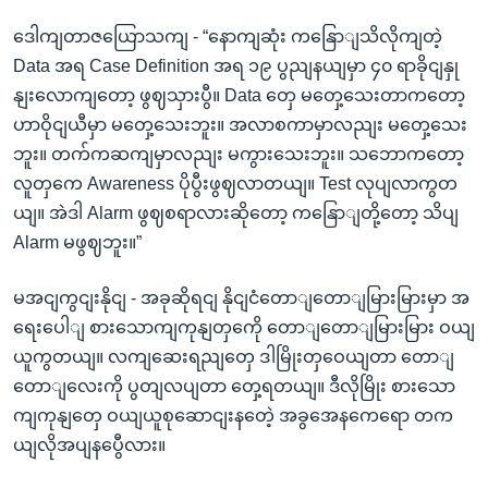
ဒေါကျတာဇယြောသကျ - “နောကျဆုံး ကနြောျသိလိုကျတဲ့
Data အရ Case Definition အရ ၁၉ ပွညျနယျမှာ ၄၀ ရာခိုငျနှု
နျးလောကျတော့ ဖွဈသှားပွီ။ Data တှေ မတှေ့သေးတာကတော့
ဟာဝိုငျယီမှာ မတှေ့သေးဘူး။ အလာစကာမှာလညျး မတှေ့သေး
ဘူး။ တက်ကဆကျမှာလညျး မကွားသေးဘူး။ သဘောကတော့
လူတှကေ Awareness ပိုပွီးဖွဈလာတယျ။ Test လုပျလာကွတ
ယျ။ အဲဒါ Alarm ဖွဈစရာလားဆိုတော့ ကနြောျတို့တော့ သိပျ
Alarm မဖွဈဘူး။”
မအငျကွငျးနိုငျ - အခုဆိုရငျ နိုငျငံတောျတောျမြားမြားမှာ အ
ရေးပေါျ စားသောကျကုနျတှကေို တောျတောျမြားမြား ဝယျ
ယူကွတယျ။ လကျဆေးရညျတှေ ဒါမြိုးတှဝေယျတာ တောျ
တောျလေးကို ပွတျလပျတာ တှေ့ရတယျ။ ဒီလိုမြိုး စားသော
ကျကုနျတှေ ဝယျယူစုဆောငျးနတေဲ့ အခွအေနကေရော တက
ယျလိုအပျနပွေီလား။