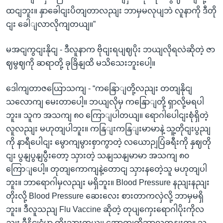
ထငျဘူး။ နှာခေါငျးပိတျတာလညျး ဘာမှမလုပျဘဲ လူနာကို ဒီတို
ငျး ခေါျလာလိုကျတယျ။”
မအငျကွငျးနိုငျ - ဒီလူနာက ဗိုငျးရပျဈပိုး ဘယျလိုရလဲဆိုတဲ့ ဇာ
ဈမွဈကို ဆရာတို့ ခုခြိနျထိ မသိသေးဘူးပေါ့။
ဒေါကျတာဇယြောသကျ - “ကနြောျတို့လညျး တတျနိုငျ
သလောကျ မေးတာပေါ့။ ဘယျလိုမှ ကနြောျတို့ ရှာလို့မရပါ
ဘူး။ သူက အသကျ ၈၀ ကြောျပါတယျ။ ရောဂါပေါငျးစုံရှိတဲ့
လူလညျး မဟုတျပါဘူး။ ကနြျးကနြျးမာမာနဲ့ သူ့တိုငျးပွညျ
ကို နာရီပေါငျး မွောကျမွားစှာကွာတဲ့ လယောဉျပြံခရီးကို နှဈတို
ငျး ပွနျပွနျပွီးတော့ သှားတဲ့ သနျသနျမာမာ အသကျ ၈၀
ကြောျပေါ့။ တုတျကောကျနဲ့တောငျ သှားနတေဲ့သူ မဟုတျပါ
ဘူး။ ဘာရောဂါမှလညျး မရှိဘူး။ Blood Pressure နညျးနညျး
တိုးလို့ Blood Pressure ဆေးလေး စားတာကလှဲလို့ ဘာမှမရှိ
ဘူး။ ဒီလူသညျ Flu Vaccine ဆိုတဲ့ တုပျကှေးရောဂါပိုးကိုလ
ညျး ဒီနိုငျငံမှာ ထိုးသှားတယျ၊ အောကျတိုဘာလတုနျးက။ သူ