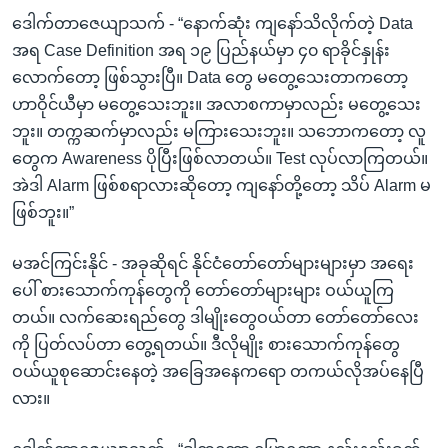
ဒေါက်တာဇေယျာသက် - “နောက်ဆုံး ကျနော်သိလိုက်တဲ့ Data
အရ Case Definition အရ ၁၉ ပြည်နယ်မှာ ၄၀ ရာခိုင်နှုန်း
လောက်တော့ ဖြစ်သွားပြီ။ Data တွေ မတွေ့သေးတာကတော့
ဟာဝိုင်ယီမှာ မတွေ့သေးဘူး။ အလာစကာမှာလည်း မတွေ့သေး
ဘူး။ တက္ကဆက်မှာလည်း မကြားသေးဘူး။ သဘောကတော့ လူ
တွေက Awareness ပိုပြီးဖြစ်လာတယ်။ Test လုပ်လာကြတယ်။
အဲဒါ Alarm ဖြစ်စရာလားဆိုတော့ ကျနော်တို့တော့ သိပ် Alarm မ
ဖြစ်ဘူး။”
မအင်ကြင်းနိုင် - အခုဆိုရင် နိုင်ငံတော်တော်များများမှာ အရေး
ပေါ် စားသောက်ကုန်တွေကို တော်တော်များများ ဝယ်ယူကြ
တယ်။ လက်ဆေးရည်တွေ ဒါမျိုးတွေဝယ်တာ တော်တော်လေး
ကို ပြတ်လပ်တာ တွေ့ရတယ်။ ဒီလိုမျိုး စားသောက်ကုန်တွေ
ဝယ်ယူစုဆောင်းနေတဲ့ အခြေအနေကရော တကယ်လိုအပ်နေပြီ
လား။