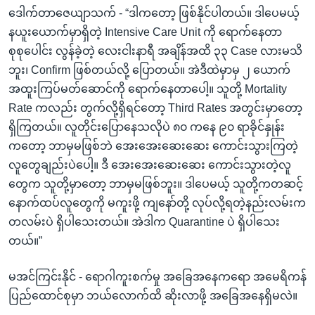
ဒေါက်တာဇေယျာသက် - “ဒါကတော့ ဖြစ်နိုင်ပါတယ်။ ဒါပေမယ့်
နယူးယောက်မှာရှိတဲ့ Intensive Care Unit ကို ရောက်နေတာ
စုစုပေါင်း လွန်ခဲ့တဲ့ လေးငါးနာရီ အချိန်အထိ ၃၃ Case လားမသိ
ဘူး၊ Confirm ဖြစ်တယ်လို့ ပြောတယ်။ အဲဒီထဲမှာမှ ၂ ယောက်
အထူးကြပ်မတ်ဆောင်ကို ရောက်နေတာပေါ့။ သူတို့ Mortality
Rate ကလည်း တွက်လို့ရှိရင်တော့ Third Rates အတွင်းမှာတော့
ရှိကြတယ်။ လူတိုင်းပြောနေသလိုပဲ ၈၀ ကနေ ၉၀ ရာခိုင်နှုန်း
ကတော့ ဘာမှမဖြစ်ဘဲ အေးအေးဆေးဆေး ကောင်းသွားကြတဲ့
လူတွေချည်းပဲပေါ့။ ဒီ အေးအေးဆေးဆေး ကောင်းသွားတဲ့လူ
တွေက သူတို့မှာတော့ ဘာမှမဖြစ်ဘူး။ ဒါပေမယ့် သူတို့ကတဆင့်
နောက်ထပ်လူတွေကို မကူးဖို့ ကျနော်တို့ လုပ်လို့ရတဲ့နည်းလမ်းက
တလမ်းပဲ ရှိပါသေးတယ်။ အဲဒါက Quarantine ပဲ ရှိပါသေး
တယ်။”
မအင်ကြင်းနိုင် - ရောဂါကူးစက်မှု အခြေအနေကရော အမေရိကန်
ပြည်ထောင်စုမှာ ဘယ်လောက်ထိ ဆိုးလာဖို့ အခြေအနေရှိမလဲ။