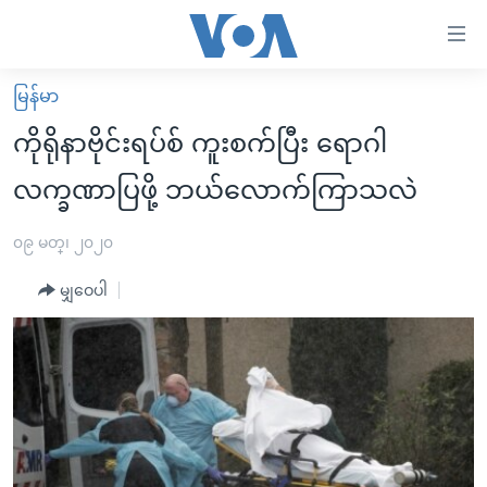
သုံး
ရ
လွယ်ကူ
မြန်မာ
မူလစာမျက်နှာ
စေ
ကိုရိုနာဗိုင်းရပ်စ် ကူးစက်ပြီး ရောဂါ
မြန်မာ
သည့်
လက္ခဏာပြဖို့ ဘယ်လောက်ကြာသလဲ
ကမ္ဘာ့သတင်းများ
Link
ဗွီဒီယို
နိုင်ငံတကာ
၀၉ မတ္၊ ၂၀၂၀
များ
သတင်းလွတ်လပ်ခွင့်
အမေရိကန်
ပင်မ
မျှဝေပါ
ရပ်ဝန်းတခု လမ်းတခု အလွန်
တရုတ်
အကြောင်းအရာ
သို့
အင်္ဂလိပ်စာလေ့လာမယ်
အစ္စရေး-ပါလက်စတိုင်း
ကျော်
အပတ်စဉ်ကဏ္ဍများ
အမေရိကန်သုံးအီဒီယံ
ကြည့်
ရေဒီယိုနှင့်ရုပ်သံ အချက်အလက်များ
မကြေးမုံရဲ့ အင်္ဂလိပ်စာ
ရေဒီယို
ရန်
ပင်မ
ရေဒီယို/တီဗွီအစီအစဉ်
ရုပ်ရှင်ထဲက အင်္ဂလိပ်စာ
တီဗွီ