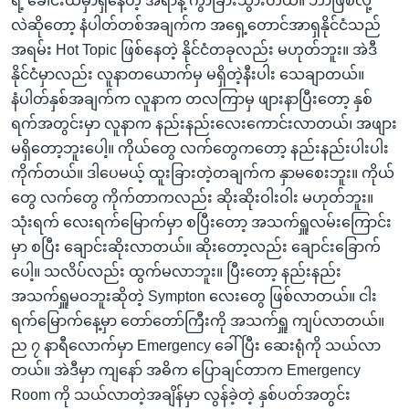
ရဲ့ ခေါင်းထဲမှာရှိနေတဲ့ အရာနဲ့ ကွာခြားသွားတယ်။ ဘာဖြစ်လို့
လဲဆိုတော့ နံပါတ်တစ်အချက်က အရှေ့တောင်အာရှနိုင်ငံသည်
အရမ်း Hot Topic ဖြစ်နေတဲ့ နိုင်ငံတခုလည်း မဟုတ်ဘူး။ အဲဒီ
နိုင်ငံမှာလည်း လူနာတယောက်မှ မရှိတဲ့နီးပါး သေချာတယ်။
နံပါတ်နှစ်အချက်က လူနာက တလကြာမှ ဖျားနာပြီးတော့ နှစ်
ရက်အတွင်းမှာ လူနာက နည်းနည်းလေးကောင်းလာတယ်၊ အဖျား
မရှိတော့ဘူးပေါ့။ ကိုယ်တွေ လက်တွေကတော့ နည်းနည်းပါးပါး
ကိုက်တယ်။ ဒါပေမယ့် ထူးခြားတဲ့တချက်က နှာမစေးဘူး။ ကိုယ်
တွေ လက်တွေ ကိုက်တာကလည်း ဆိုးဆိုးဝါးဝါး မဟုတ်ဘူး။
သုံးရက် လေးရက်မြောက်မှာ စပြီးတော့ အသက်ရှူလမ်းကြောင်း
မှာ စပြီး ချောင်းဆိုးလာတယ်။ ဆိုးတော့လည်း ချောင်းခြောက်
ပေါ့။ သလိပ်လည်း ထွက်မလာဘူး။ ပြီးတော့ နည်းနည်း
အသက်ရှူမဝဘူးဆိုတဲ့ Sympton လေးတွေ ဖြစ်လာတယ်။ ငါး
ရက်မြောက်နေ့မှာ တော်တော်ကြီးကို အသက်ရှူ ကျပ်လာတယ်။
ည ၇ နာရီလောက်မှာ Emergency ခေါ်ပြီး ဆေးရုံကို သယ်လာ
တယ်။ အဲဒီမှာ ကျနော် အဓိက ပြောချင်တာက Emergency
Room ကို သယ်လာတဲ့အချိန်မှာ လွန်ခဲ့တဲ့ နှစ်ပတ်အတွင်း