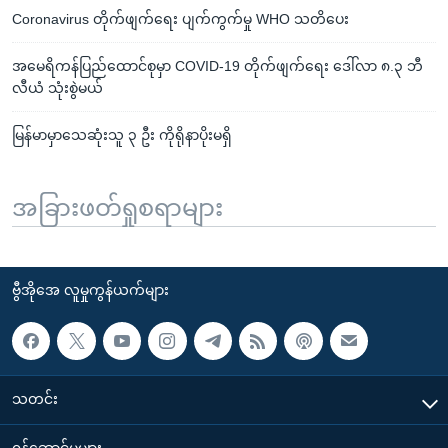
Coronavirus တိုက်ဖျက်ရေး ပျက်ကွက်မှု WHO သတိပေး
အမေရိကန်ပြည်ထောင်စုမှာ COVID-19 တိုက်ဖျက်ရေး ဒေါ်လာ ၈.၃ ဘီ
လီယံ သုံးစွဲမယ်
မြန်မာမှာသေဆုံးသူ ၃ ဦး ကိုရိုနာပိုးမရှိ
အခြားဖတ်ရှုစရာများ
ဗွီအိုအေ လူမှုကွန်ယက်များ
သတင်း