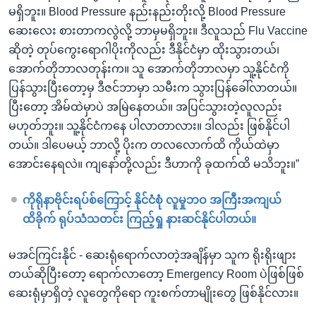
မရှိဘူး။ Blood Pressure နည်းနည်းတိုးလို့ Blood Pressure
ဆေးလေး စားတာကလွဲလို့ ဘာမှမရှိဘူး။ ဒီလူသည် Flu Vaccine
ဆိုတဲ့ တုပ်ကွေးရောဂါပိုးကိုလည်း ဒီနိုင်ငံမှာ ထိုးသွားတယ်၊
အောက်တိုဘာလတုန်းက။ သူ အောက်တိုဘာလမှာ သူ့နိုင်ငံကို
ပြန်သွားပြီးတော့မှ ဒီဇင်ဘာမှာ သမီးက သွားပြန်ခေါ်လာတယ်။
ပြီးတော့ အိမ်ထဲမှာပဲ အမြဲနေတယ်။ အပြင်သွားတဲ့လူလည်း
မဟုတ်ဘူး။ သူ့နိုင်ငံကနေ ပါလာတာလား။ ဒါလည်း ဖြစ်နိုင်ပါ
တယ်။ ဒါပေမယ့် ဘာလို့ ပိုးက တလလောက်ထိ ကိုယ်ထဲမှာ
အောင်းနေရလဲ။ ကျနော်တို့လည်း ဒီဟာကို ခုထက်ထိ မသိဘူး။”
ကိုရိုနာဗိုင်းရပ်စ်ကြောင့် နိုင်ငံစုံ လူမှုဘဝ အကြီးအကျယ်
ထိခိုက် ရုပ်သံသတင်း ကြည့်ရှု နားဆင်နိုင်ပါတယ်။
မအင်ကြင်းနိုင် - ဆေးရုံရောက်လာတဲ့အချိန်မှာ သူက ရိုးရိုးဖျား
တယ်ဆိုပြီးတော့ ရောက်လာတော့ Emergency Room ပဲဖြစ်ဖြစ်
ဆေးရုံမှာရှိတဲ့ လူတွေကိုရော ကူးစက်တာမျိုးတွေ ဖြစ်နိုင်လား။