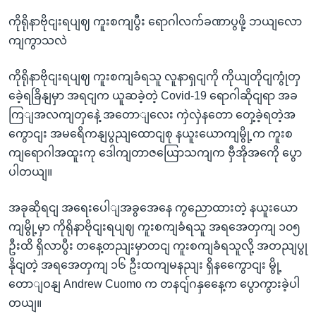
ကိုရိုနာဗိုငျးရပျဈ ကူးစကျပွီး ရောဂါလက်ခဏာပွဖို့ ဘယျလော
ကျကွာသလဲ
ကိုရိုနာဗိုငျးရပျဈ ကူးစကျခံရသူ လူနာရှငျကို ကိုယျတိုငျကွုံတှ
ခေဲ့ရခြိနျမှာ အရငျက ယူဆခဲ့တဲ့ Covid-19 ရောဂါဆိုငျရာ အခ
ကြျအလကျတှနေဲ့ အတောျလေး ကှဲလှဲနတော တှေ့ခဲ့ရတဲ့အ
ကွောငျး အမရေိကနျပွညျထောငျစု နယူးယောကျမွို့က ကူးစ
ကျရောဂါအထူးကု ဒေါကျတာဇယြောသကျက ဗှီအိုအကေို ပွော
ပါတယျ။
အခုဆိုရငျ အရေးပေါျအခွအေနေ ကွညောထားတဲ့ နယူးယော
ကျမွို့မှာ ကိုရိုနာဗိုငျးရပျဈ ကူးစကျခံရသူ အရအေတှကျ ၁၀၅
ဦးထိ ရှိလာပွီး တနေ့တညျးမှာတငျ ကူးစကျခံရသူလို့ အတညျပွု
နိုငျတဲ့ အရအေတှကျ ၁၆ ဦးထကျမနညျး ရှိနကွေောငျး မွို့
တောျဝနျ Andrew Cuomo က တနငျ်ဂနှနေေ့က ပွောကွားခဲ့ပါ
တယျ။