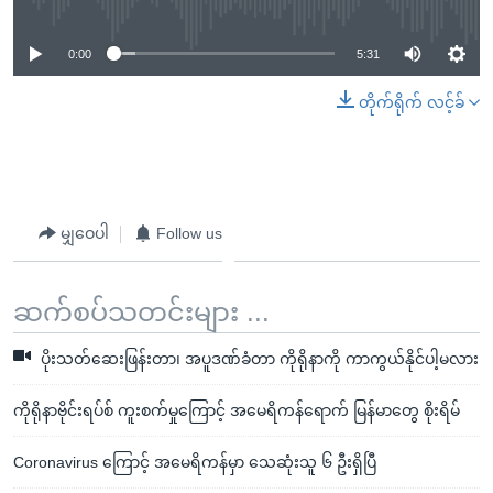
0:00
5:31
တိုက်ရိုက် လင့်ခ်
မျှဝေပါ
Follow us
ဆက်စပ်သတင်းများ ...
ပိုးသတ်ဆေးဖြန်းတာ၊ အပူဒဏ်ခံတာ ကိုရိုနာကို ကာကွယ်နိုင်ပါ့မလား
ကိုရိုနာဗိုင်းရပ်စ် ကူးစက်မှုကြောင့် အမေရိကန်ရောက် မြန်မာတွေ စိုးရိမ်
Coronavirus ကြောင့် အမေရိကန်မှာ သေဆုံးသူ ၆ ဦးရှိပြီ