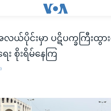
လယ်ပိုင်းမှာ ပဋိပက္ခကြီးထွ
ေး စိုးရိမ်နေကြ
း)