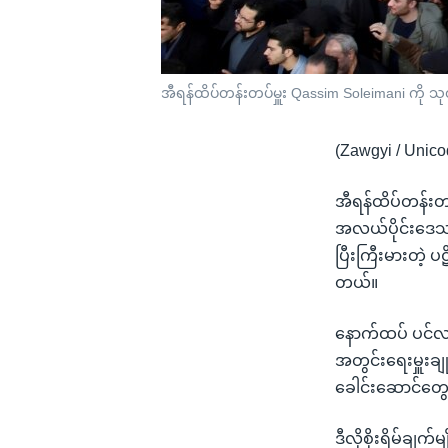
အီရန်ထိပ်တန်းတပ်မှူး Qassim Soleimani ကို သ
(Zawgyi / Unico
အီရန်ထိပ်တန်းတ
အလယ်ပိုင်းဒေသတ
ပြီးကြီးမားတဲ့ 
တယ်။
နောက်ထပ် ပင်လယ်
အတွင်းရေးမှူးခ
ခေါင်းဆောင်တွေအ
ဒီလိုစိုးရိမ်ချက