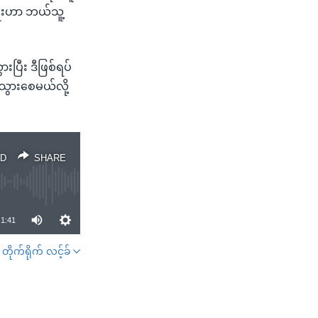
ျိုးဟာ ဘယ်သူ့
ပြီး ဒီဖြစ်ရပ်
သွားစေမယ်လို့
D
SHARE
1:41
တိုက်ရိုက် လင့်ခ်
SHARE