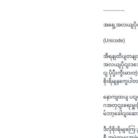
.................
အရှေ့အလယျပိုင
(Unicode)
အီရနျထိပျတနျး
အလယျပိုငျးဒသေ
ငျ ပိုပွီးကွီး
စိုးရိမျနကွေပါ
နောကျထပျ ပငျလယ
ဂအတှငျးရေးမှူ
မ်ဘာ့ခေါငျးဆော
ဒီလိုစိုးရိမျခက
စီ အမွဲတမျးအဖှ