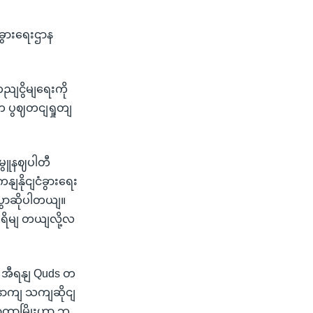
ံခွားရေးဌာန
ျငွိမျရေးကို
နက ပွဈတငျရှုတျ
ျမွူနဈပါတီ
ျနိုငျငံခွားရေး
ွောဆိုပါတယျ။
ရိမျ တယျလို့လ
ဲ့ အီရနျ Quds တ
့နောကျ သကျဆိုငျ
ဈလာတာမြိုးဟာ ဘ