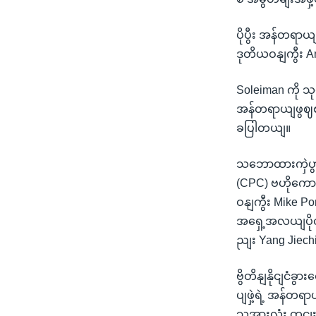
ပိုပွီး အန်တရာယ
ဒုတိယဝနျကွီး 
Soleiman ကို 
အန်တရာယျဖွဈစတေ
ခပြါတယျ။
သဘောထားကှဲပွားမ
(CPC) ဗဟိုကောျ
ဝနျကွီး Mike 
အရှေ့အလယျပိုင
ညျး Yang Jiec
ဗွိတိနျနိုငျငံ
ပျဖှဲ့ရဲ့ အန်တရ
သူအားလုံး တငျး