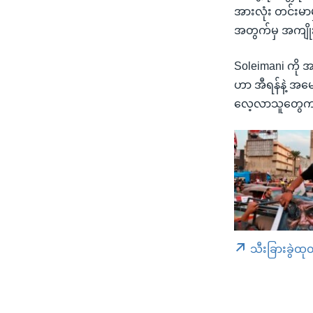
အားလုံး တင်းမာမ
အတွက်မှ အကျိုး
Soleimani ကို အ
ဟာ အီရန်နဲ့ အမ
လေ့လာသူတွေက 
သီးခြားခွဲထု