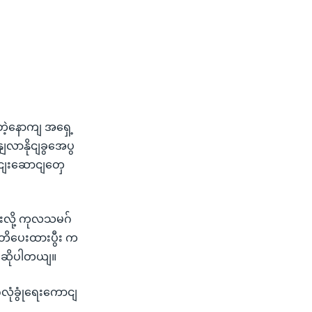
ဲ့နောကျ အရှေ့
လာနိုငျခွအေပွ
ါငျးဆောငျတှေ
းလို့ ကုလသမဂ်
တိပေးထားပွီး က
ျးဆိုပါတယျ။
ဂလုံခွုံရေးကောငျ