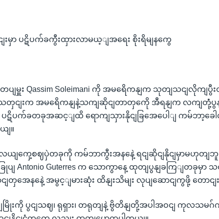
ျးမှာ ပဋိပက်ခကွီးထှားလာမယ့ျအရေး စိုးရိမျနကွေ
တပျမှူး Qassim Soleimani ကို အမရေိကနျက သုတျသငျလိုကျပွီးတ
တှငျးက အမရေိကနျနဲ့သကျဆိုငျတာတှကေို အီရနျက လကျတုံံ့ပွနျ
မားတဲ့ ပဋိပက်ခတခုအဆင့ျထိ ရောကျသှားနိုငျခြအေပေါျ ကမ်ဘာ့ခေ
တယျ။
ျကှေ့စဈပှဲတခုကို ကမ်ဘာကွီးအနနေဲ့ ရငျဆိုငျနိုငျမှာမဟုတျဘူ
းခြုပျ Antonio Guterres က သောကွာနေ့ ထုတျပွနျခကြျတခုမှာ သ
ငျတှအေနနေဲ့ အမွင့ျမားဆုံး ထိနျးသိမျး လုပျဆောငျကွဖို့ တောင
ြျမြိုးကို ပွငျသဈ၊ ရုရှား၊ တရုတျနဲ့ ဗွိတိနျတို့အပါအဝငျ ကုလသမဂ်
ဲ့ဝငျနိုငျငံတှကေ လညျး ထုတျပွောကွပါတယျ။