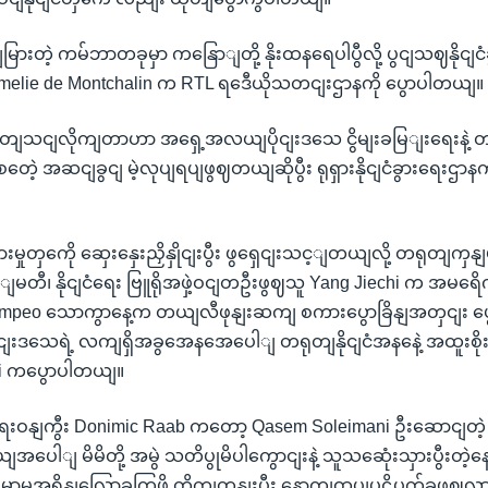
ျမြားတဲ့ ကမ်ဘာတခုမှာ ကနြောျတို့ နိုးထနရေပါပွီလို့ ပွငျသဈနိုငျင
Amelie de Montchalin က RTL ရဒေီယိုသတငျးဌာနကို ပွောပါတယျ။
သုတျသငျလိုကျတာဟာ အရှေ့အလယျပိုငျးဒသေ ငွိမျးခမြျးရေးနဲ့ တည
ဲ့ အဆငျခွငျ မဲ့လုပျရပျဖွဈတယျဆိုပွီး ရုရှားနိုငျငံခွားရေးဌာ
ှုတှကေို ဆှေးနှေးညှိနှိုငျးပွီး ဖွရှေငျးသင့ျတယျလို့ တရုတျကှန
မတီ၊ နိုငျငံရေး ဗြူရိုအဖှဲ့ဝငျတဦးဖွဈသူ Yang Jiechi က အမရေိကန
Pompeo သောကွာနေ့က တယျလီဖုနျးဆကျ စကားပွောခြိနျအတှငျး ပ
ျးဒသေရဲ့ လကျရှိအခွအေနအေပေါျ တရုတျနိုငျငံအနနေဲ့ အထူးစိုး
hi ကပွောပါတယျ။
ခွားရေးဝနျကွီး Donimic Raab ကတော့ Qasem Soleimani ဦးဆောငျတ
ာယျအပေါျ မိမိတို့ အမွဲ သတိပွုမိပါကွောငျးနဲ့ သူသဆေုံးသှားပွီးတဲ
မာမှုအရှိနျလြှော့ခကြွဖို့ တိုကျတှနျးပွီး နောကျထပျပဋိပက်ခဖွ