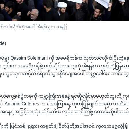
ုတ်သင်လိုက်တဲ့အပေါ် အီရန်လူထု ဆန္ဒပြ
de)
ပ်မှူး Qassim Soleimani ကို အမေရိကန်က သုတ်သင်လိုက်ပြီးတဲ့န
ွင်းက အမေရိကန်နဲ့သက်ဆိုင်တာတွေကို အီရန်က လက်တုံံ့ပြန်လာနို
ပဋိပက္ခတခုအဆင့်ထိ ရောက်သွားနိုင်ချေအပေါ် ကမ္ဘာ့ခေါင်းဆောင်တွေ 
ကွေ့စစ်ပွဲတခုကို ကမ္ဘာကြီးအနေနဲ့ ရင်ဆိုင်နိုင်မှာမဟုတ်ဘူးလို့ 
ျုပ် Antonio Guterres က သောကြာနေ့ ထုတ်ပြန်ချက်တခုမှာ သတိပေး
နေနဲ့ အမြင့်မားဆုံး ထိန်းသိမ်း လုပ်ဆောင်ကြဖို့ တောင်းဆိုပါတယ်
်မျိုးကို ပြင်သစ်၊ ရုရှား၊ တရုတ်နဲ့ ဗြိတိန်တို့အပါအဝင် ကုလသမဂ္ဂလုံခ