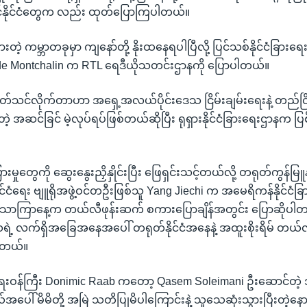
င်နိုင်ငံတွေက လည်း ထုတ်ပြောကြပါတယ်။
များတဲ့ ကမ္ဘာတခုမှာ ကျနော်တို့ နိုးထနေရပါပြီလို့ ပြင်သစ်နိုင်ငံခြား
 de Montchalin က RTL ရေဒီယိုသတင်းဌာနကို ပြောပါတယ်။
ုတ်သင်လိုက်တာဟာ အရှေ့အလယ်ပိုင်းဒေသ ငြိမ်းချမ်းရေးနဲ့ တည်ငြိ
့ အဆင်ခြင် မဲ့လုပ်ရပ်ဖြစ်တယ်ဆိုပြီး ရုရှားနိုင်ငံခြားရေးဌာနက ပြ
ှုတွေကို ဆွေးနွေးညှိနှိုင်းပြီး ဖြေရှင်းသင့်တယ်လို့ တရုတ်ကွန်မြ
ုင်ငံရေး ဗျူရိုအဖွဲ့ဝင်တဦးဖြစ်သူ Yang Jiechi က အမေရိကန်နိုင်ငံခြ
ောကြာနေ့က တယ်လီဖုန်းဆက် စကားပြောချိန်အတွင်း ပြောဆိုပါတ
ဲ့ လက်ရှိအခြေအနေအပေါ် တရုတ်နိုင်ငံအနေနဲ့ အထူးစိုးရိမ် တယ်လ
ါတယ်။
ြားရေးဝန်ကြီး Donimic Raab ကတော့ Qasem Soleimani ဦးဆောင်တဲ့
ာယ်အပေါ် မိမိတို့ အမြဲ သတိပြုမိပါကြောင်းနဲ့ သူသေဆုံးသွားပြီးတဲ့န