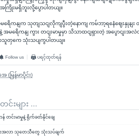
ကြိုးမရှိဘူးလို့ပွောပါတယျ။
အမရေိကနျက သုတျသငျလိုကျပွီးတဲ့နောကျ ကမ်ဘာ့ရနေံဈေးနှုနျး တက
ဲ့ အမရေိကနျ ကွား တငျးမာမှုမှာ သိသာထငျရှားတဲ့ အပွောငျးအလဲ
လာသူတှကေ သုံးသပျကွပါတယျ။
Follow us
ပရင့်ထုတ်ရန်
ုအေ (မြန်မာပိုင်း)
်းများ ...
တင်းမာမှုနဲ့ ရိုက်ခတ်နိုင်ချေ
းအလာ သုတေသီတွေ သုံးသပ်ချက်