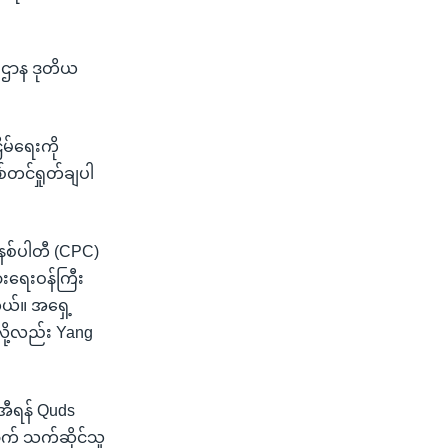
ရေးဌာန ဒုတိယ
မ်ရေးကို
စ်တင်ရှုတ်ချပါ
ူနစ်ပါတီ (CPC)
ားရေးဝန်ကြီး
ယ်။ အရှေ့
ို့လည်း Yang
 အီရန် Quds
ောက် သက်ဆိုင်သူ