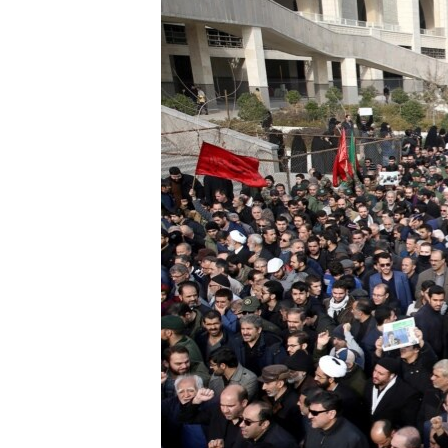
သုတပဒေသာ အင်္ဂလိပ်စာ
အ
ညွန်း
စာမျက်နှာ
သို့
ကျော်
ကြည့်
ရန်
ရှာဖွေ
ရန်
နေရာ
သို့
ကျော်
ရန်