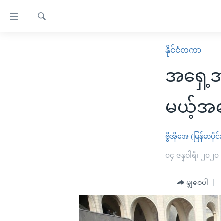
သုံး
ရ
ရှာဖွေ
လွယ်ကူ
မူလစာမျက်နှာ
နိုင်ငံတကာ
ရ
စေ
မြန်မာ
လာ
အရှေ့အ
သည့်
ဒ်
ကမ္ဘာ့သတင်းများ
Link
ဗွီဒီယို
နိုင်ငံတကာ
မယ့်အရ
များ
သတင်းလွတ်လပ်ခွင့်
အမေရိကန်
ပင်မ
ရပ်ဝန်းတခု လမ်းတခု အလွန်
တရုတ်
ဗွီအိုအေ (မြန်မာပိုင်
အကြောင်းအရာ
အင်္ဂလိပ်စာလေ့လာမယ်
အစ္စရေး-ပါလက်စတိုင်း
၀၄ ဇန္နဝါရီ၊ ၂၀၂၀
သို့
အပတ်စဉ်ကဏ္ဍများ
အမေရိကန်သုံးအီဒီယံ
ကျော်
မျှဝေပါ
ကြည့်
ရေဒီယိုနှင့်ရုပ်သံ အချက်အလက်များ
မကြေးမုံရဲ့ အင်္ဂလိပ်စာ
ရေဒီယို
ရန်
ရေဒီယို/တီဗွီအစီအစဉ်
ရုပ်ရှင်ထဲက အင်္ဂလိပ်စာ
တီဗွီ
ပင်မ