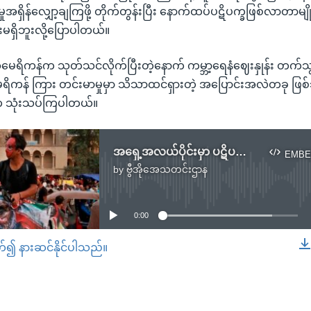
ှုအရှိန်လျှော့ချကြဖို့ တိုက်တွန်းပြီး နောက်ထပ်ပဋိပက္ခဖြစ်လာတာမ
မရှိဘူးလို့ပြောပါတယ်။
မေရိကန်က သုတ်သင်လိုက်ပြီးတဲ့နောက် ကမ္ဘာ့ရေနံဈေးနှုန်း တက်သွား
ေရိကန် ကြား တင်းမာမှုမှာ သိသာထင်ရှားတဲ့ အပြောင်းအလဲတခု ဖြစ်
သုံးသပ်ကြပါတယ်။
အရှေ့အလယ်ပိုင်းမှာ ပဋိပက္ခကြီးထွားလာမယ့်အရေး စိုးရိမ်နေကြ
EMBE
by
ဗွီအိုအေသတင်းဌာန
No media source currently available
0:00
တ်၍ နားဆင်နိုင်ပါသည်။
EMBED