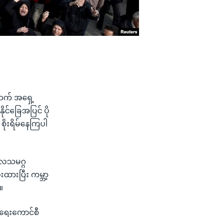
ောက် အရှေ့
င်ခြေအပြင် ပို
စိုးရိမ်နေကြပါ
ကုလသမဂ္ဂ
ထားပြီး ကမ္ဘာ့
။
ြုံရေးကောင်စီ