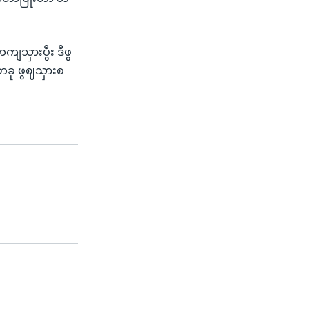
ျသှားပွီး ဒီဖွ
တခု ဖွဈသှားစ