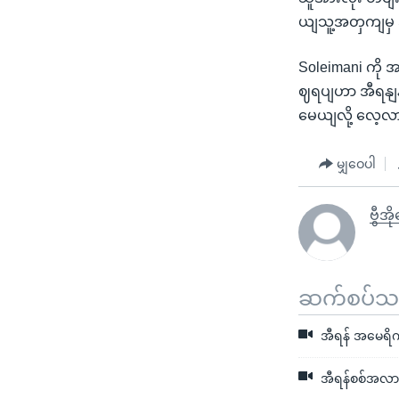
ယျသူ့အတှကျမှ အ
Soleimani ကို 
ဈရပျဟာ အီရနျန
မေယျလို့ လေ့
မျှဝေပါ
ဗွီအိ
ဆက်စပ်သတင
အီရန် အမေရိကန် 
အီရန်စစ်အလာ