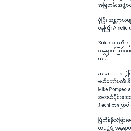
အမြဲတမ်းအဖွဲ့ဝ
ပိုပြီး အန္တရာယ်
ဝန်ကြီး Amelie
Soleiman ကို သ
အန္တရာယ်ဖြစ်စေတဲ
တယ်။
သဘောထားကွဲပြားမ
ဗဟိုကော်မတီ၊ နိ
Mike Pompeo သ
အလယ်ပိုင်းဒေသရ
Jiechi ကပြောပ
ဗြိတိန်နိုင်ငံခ
တပ်ဖွဲ့ရဲ့ အန္တရ