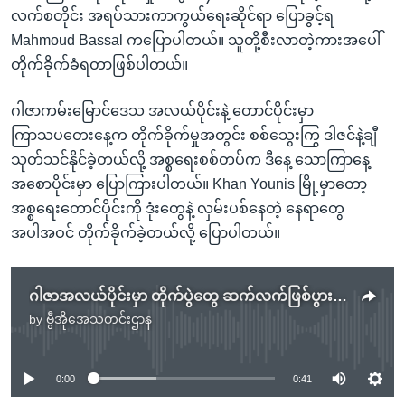
လက်စတိုင်း အရပ်သားကာကွယ်ရေးဆိုင်ရာ ပြောခွင့်ရ
Mahmoud Bassal ကပြောပါတယ်။ သူတို့စီးလာတဲ့ကားအပေါ်
တိုက်ခိုက်ခံရတာဖြစ်ပါတယ်။
ဂါဇာကမ်းမြောင်ဒေသ အလယ်ပိုင်းနဲ့ တောင်ပိုင်းမှာ
ကြာသပတေးနေ့က တိုက်ခိုက်မှုအတွင်း စစ်သွေးကြွ ဒါဇင်နဲ့ချီ
သုတ်သင်နိုင်ခဲ့တယ်လို့ အစ္စရေးစစ်တပ်က ဒီနေ့ သောကြာနေ့
အစောပိုင်းမှာ ပြောကြားပါတယ်။ Khan Younis မြို့မှာတော့
အစ္စရေးတောင်ပိုင်းကို ဒုံးတွေနဲ့ လှမ်းပစ်နေတဲ့ နေရာတွေ
အပါအဝင် တိုက်ခိုက်ခဲ့တယ်လို့ ပြောပါတယ်။
ဂါဇာအလယ်ပိုင်းမှာ တိုက်ပွဲတွေ ဆက်လက်ဖြစ်ပွားနေ
by
ဗွီအိုအေသတင်းဌာန
No media source currently available
0:00
0:41