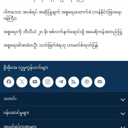
ဂါဇာဒေသ အပစ်ရပ် အဆိုပြုချက် အစ္စရေးထောက်ခံ (ကန်နိုင်ငံခြားရေး
ဝန်ကြီး)
အစ္စရေးကို ဘီလီယံ ၂၀ ဖိုး စစ်လက်နက်ရောင်းဖို့ အမေရိကန်အတည်ပြု
အစ္စရေးဓါးစာခံတဦး သတ်ဖြတ်ခံရဟု ဟာမတ်စ်ထုတ်ပြန်
ဗွီအိုအေ လူမှုကွန်ယက်များ
သတင်း
၀န်ဆောင်မှုများ
အပတ်စဉ်ကဏ္ဍများ