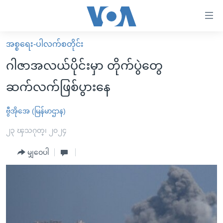
သုံး
ရ
လွယ်ကူ
အစ္စရေး-ပါလက်စတိုင်း
မူလစာမျက်နှာ
စေ
ဂါဇာအလယ်ပိုင်းမှာ တိုက်ပွဲတွေ
မြန်မာ
သည့်
ဆက်လက်ဖြစ်ပွားနေ
ကမ္ဘာ့သတင်းများ
Link
ဗွီဒီယို
နိုင်ငံတကာ
ဗွီအိုအေ (မြန်မာဌာန)
များ
သတင်းလွတ်လပ်ခွင့်
အမေရိကန်
၂၃ ၾသဂုတ္၊ ၂၀၂၄
ပင်မ
ရပ်ဝန်းတခု လမ်းတခု အလွန်
တရုတ်
အကြောင်းအရာ
မျှဝေပါ
သို့
အင်္ဂလိပ်စာလေ့လာမယ်
အစ္စရေး-ပါလက်စတိုင်း
ကျော်
အပတ်စဉ်ကဏ္ဍများ
အမေရိကန်သုံးအီဒီယံ
ကြည့်
ရေဒီယိုနှင့်ရုပ်သံ အချက်အလက်များ
မကြေးမုံရဲ့ အင်္ဂလိပ်စာ
ရေဒီယို
ရန်
ပင်မ
ရေဒီယို/တီဗွီအစီအစဉ်
ရုပ်ရှင်ထဲက အင်္ဂလိပ်စာ
တီဗွီ