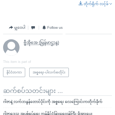
တိုက်ရိုက် လင့်ခ်
မျှဝေပါ
Follow us
ဗွီအိုအေ (မြန်မာဌာန)
This item is part of
နိုင်ငံတကာ
အစ္စရေး-ပါလက်စတိုင်း
ဆက်စပ်သတင်းများ ...
ဂါဇာနဲ့ လက်ဘနွန်တောင်ပိုင်းကို အစ္စရေး လေကြောင်းကတိုက်ခိုက်
ဂါဇာဒေသ အပစ်ရပ်ရေး ကန်နိုင်ငံခြားရေးဝန်ကြီး ဖိအားပေး