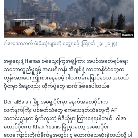
အ
သုတပဒေသာ အင်္ဂလိပ်စာ
ညွန်း
Learning English
စာမျက်နှာ
သို့
ဗွီအိုအေ လူမှုကွန်ယက်များ
ကျော်
ကြည့်
ဂါဇာဒေသဘက် မီးခိုးလုံးများကို တွေ့ရစဉ် (ဩဂုတ် ၂၃၊ ၂၀၂၄)
ရန်
ဘာသာစကားများ
ရှာဖွေ
အစ္စရေးနဲ့ Hamas စစ်သွေးကြွအဖွဲ့ကြား အပစ်အခတ်ရပ်ရေး
ရန်
သဘောတူညီမှုရဖို့ အမေရိကန်၊ အီဂျစ်နဲ့ ကာတာနိုင်ငံတွေက
နေရာ
တွန်းအားပေးကြိုးစားနေပေမဲ့ ဂါဇာကမ်းမြောင်ဒေသ အလယ်
သို့
ပိုင်းမှာ ဒီနေ့လည်း တိုက်ပွဲတွေ ဆက်ဖြစ်နေပါတယ်။
ကျော်
ရန်
Deir alBalah မြို့ အရှေ့ပိုင်းမှာ မနက်အစောပိုင်းက
လက်နက်ကြီး ပစ်ခတ်သံတွေ စက်သေနတ်သံတွေကို AP
သတင်းဌာနက ရိုက်ကူးတဲ့ ဗီဒီယိုမှာ ကြားနေရပါတယ်။ ဂါဇာ
တောင်ပိုင်းက Khan Younis မြို့မှာတော့ အစောပိုင်း
လေကြောင်းတိုက်ခိုက်မှုအတွင်း ၄ ယောက်သေဆုံးခဲ့တယ်လို့ ပါ