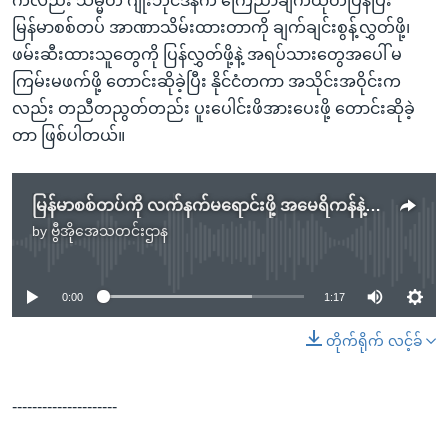
ကလည်း သမ္မတ ဂျိုးဘိုင်ဒန်က ကြေညာချက်ထုတ်ပြန်ပြီး
မြန်မာစစ်တပ် အာဏာသိမ်းထားတာကို ချက်ချင်းစွန့်လွှတ်ဖို့၊
ဖမ်းဆီးထားသူတွေကို ပြန်လွှတ်ဖို့နဲ့ အရပ်သားတွေအပေါ် မ
ကြမ်းမဖက်ဖို့ တောင်းဆိုခဲ့ပြီး နိုင်ငံတကာ အသိုင်းအဝိုင်းက
လည်း တညီတညွတ်တည်း ပူးပေါင်းဖိအားပေးဖို့ တောင်းဆိုခဲ့
တာ ဖြစ်ပါတယ်။
မြန်မာစစ်တပ်ကို လက်နက်မရောင်းဖို့ အမေရိကန်နဲ့ တောင်ကိုရီးယား ခေါင်းဆောင်တွေ တိုက်တွန်း
by
ဗွီအိုအေသတင်းဌာန
No media source currently available
0:00
1:17
တိုက်ရိုက် လင့်ခ်
---------------------