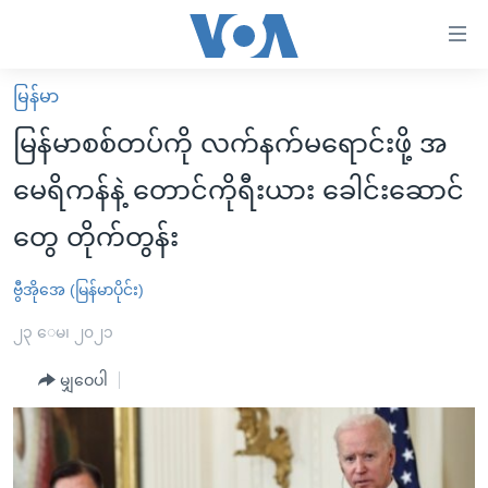
သုံး
ရ
လွယ်ကူ
မြန်မာ
မူလစာမျက်နှာ
စေ
မြန်မာစစ်တပ်ကို လက်နက်မရောင်းဖို့ အ
မြန်မာ
သည့်
မေရိကန်နဲ့ တောင်ကိုရီးယား ခေါင်းဆောင်
ကမ္ဘာ့သတင်းများ
Link
တွေ တိုက်တွန်း
ဗွီဒီယို
နိုင်ငံတကာ
များ
သတင်းလွတ်လပ်ခွင့်
အမေရိကန်
ပင်မ
ဗွီအိုအေ (မြန်မာပိုင်း)
ရပ်ဝန်းတခု လမ်းတခု အလွန်
တရုတ်
အကြောင်းအရာ
၂၃ ေမ၊ ၂၀၂၁
သို့
အင်္ဂလိပ်စာလေ့လာမယ်
အစ္စရေး-ပါလက်စတိုင်း
ကျော်
မျှဝေပါ
အပတ်စဉ်ကဏ္ဍများ
အမေရိကန်သုံးအီဒီယံ
ကြည့်
ရေဒီယိုနှင့်ရုပ်သံ အချက်အလက်များ
မကြေးမုံရဲ့ အင်္ဂလိပ်စာ
ရေဒီယို
ရန်
ပင်မ
ရေဒီယို/တီဗွီအစီအစဉ်
ရုပ်ရှင်ထဲက အင်္ဂလိပ်စာ
တီဗွီ