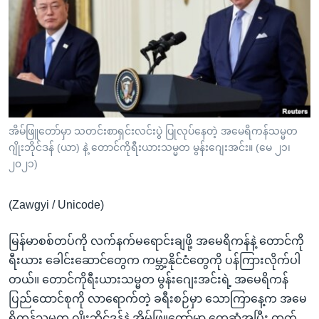
အ
သုတပဒေသာ အင်္ဂလိပ်စာ
ညွန်း
Learning English
စာမျက်နှာ
သို့
ဗွီအိုအေ လူမှုကွန်ယက်များ
ကျော်
ကြည့်
ရန်
ဘာသာစကားများ
အိမ်ဖြူတော်မှာ သတင်းစာရှင်းလင်းပွဲ ပြုလုပ်နေတဲ့ အမေရိကန်သမ္မတ
ရှာဖွေ
ဂျိုးဘိုင်ဒန် (ယာ) နဲ့ တောင်ကိုရီးယားသမ္မတ မွန်းဂျေးအင်း။ (မေ ၂၁၊
ရန်
၂၀၂၁)
နေရာ
သို့
(Zawgyi / Unicode)
ကျော်
ရန်
မြန်မာစစ်တပ်ကို လက်နက်မရောင်းချဖို့ အမေရိကန်နဲ့ တောင်ကို
ရီးယား ခေါင်းဆောင်တွေက ကမ္ဘာ့နိုင်ငံတွေကို ပန်ကြားလိုက်ပါ
တယ်။ တောင်ကိုရီးယားသမ္မတ မွန်းဂျေးအင်းရဲ့ အမေရိကန်
ပြည်ထောင်စုကို လာရောက်တဲ့ ခရီးစဉ်မှာ သောကြာနေ့က အမေ
ရိကန်သမ္မတ ဂျိုးဘိုင်ဒန်နဲ့ အိမ်ဖြူတော်မှာ တွေ့ဆုံအပြီး ထုတ်