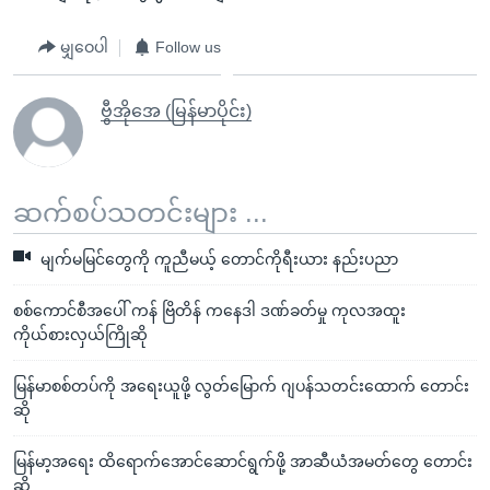
မျှဝေပါ
Follow us
ဗွီအိုအေ (မြန်မာပိုင်း)
ဆက်စပ်သတင်းများ ...
မျက်မမြင်တွေကို ကူညီမယ့် တောင်ကိုရီးယား နည်းပညာ
စစ်ကောင်စီအပေါ် ကန် ဗြိတိန် ကနေဒါ ဒဏ်ခတ်မှု ကုလအထူး
ကိုယ်စားလှယ်ကြိုဆို
မြန်မာစစ်တပ်ကို အရေးယူဖို့ လွတ်မြောက် ဂျပန်သတင်းထောက် တောင်း
ဆို
မြန်မာ့အရေး ထိရောက်အောင်ဆောင်ရွက်ဖို့ အာဆီယံအမတ်တွေ တောင်း
ဆို