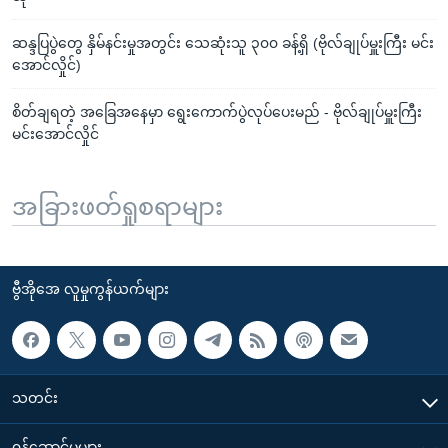
ဆန္ဒပြပွဲတွေ နှိမ်နင်းမှုအတွင်း သေဆုံးသူ ၃၀၀ ခန့်ရှိ (ဗိုလ်ချုပ်မှူးကြီး မင်း
အောင်လှိုင်)
စိတ်ချရတဲ့ အခြေအနေမှာ ရွေးကောက်ပွဲလုပ်ပေးမည် - ဗိုလ်ချုပ်မှူးကြီး
မင်းအောင်လှိုင်
အခြားဖတ်ရှုစရာများ
ဗွီအိုအေ လူမှုကွန်ယက်များ
သတင်း
၀န်ဆောင်မှုများ