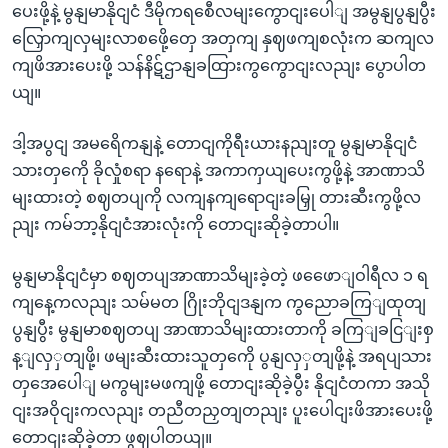
ပေးဖို့နဲ့ မွနျမာနိုငျငံ ဒီမိုကရစေီလမျးကွောငျးပေါျ အမွနျပွနျပွီး
လြှောကျလှမျးလာစဖေို့တှေ အတှကျ နှဈဖကျစလုံးက ဆကျလ
ကျဖိအားပေးဖို့ သန်နိဋ်ဌာနျခထြားကွကွောငျးလညျး ပွောပါတ
ယျ။
ဒါ့အပွငျ အမရေိကနျနဲ့ တောငျကိုရီးယားနညျးတူ မွနျမာနိုငျငံ
သားတှကေို ခိုလှုံစရာ နရောနဲ့ အကာကှယျပေးကွဖို့နဲ့ အာဏာသိ
မျးထားတဲ့ စဈတပျကို လကျနကျရောငျးခမြှု တားဆီးကွဖို့လ
ညျး ကမ်ဘာ့နိုငျငံအားလုံးကို တောငျးဆိုခဲ့တာပါ။
မွနျမာနိုငျငံမှာ စဈတပျအာဏာသိမျးခဲ့တဲ့ ဖဖေောျဝါရီလ ၁ ရ
ကျနေ့ကလညျး သမ်မတ ဂြိုးဘိုငျဒနျက ကွညောခကြျထုတျ
ပွနျပွီး မွနျမာစဈတပျ အာဏာသိမျးထားတာကို ခကြျခငြျးစှ
န့ျလှှတျဖို့၊ ဖမျးဆီးထားသူတှကေို ပွနျလှှတျဖို့နဲ့ အရပျသား
တှအေပေါျ မကွမျးမဖကျဖို့ တောငျးဆိုခဲ့ပွီး နိုငျငံတကာ အသို
ငျးအဝိုငျးကလညျး တညီတညှတျတညျး ပူးပေါငျးဖိအားပေးဖို့
တောငျးဆိုခဲ့တာ ဖွဈပါတယျ။