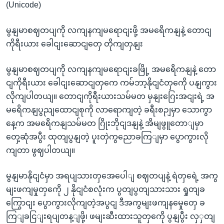
(Unicode)
မွနျမာစဈတပျကို လကျနကျမရောငျးဖို့ အမရေိကနျနဲ့ တောငျ
ကိုရီးယား ခေါငျးဆောငျတှေ တိုကျတှနျး
မွနျမာစဈတပျကို လကျနကျမရောငျးခဖြို့ အမရေိကနျနဲ့ တော
ငျကိုရီးယား ခေါငျးဆောငျတှကေ ကမ်ဘာ့နိုငျငံတှကေို ပနျကွား
လိုကျပါတယျ။ တောငျကိုရီးယားသမ်မတ မှနျးဂြေးအငျးရဲ့ အ
မရေိကနျပွညျထောငျစုကို လာရောကျတဲ့ ခရီးစဉျမှာ သောကွာ
နေ့က အမရေိကနျသမ်မတ ဂြိုးဘိုငျဒနျနဲ့ အိမျဖွူတောျမှာ
တှေ့ဆုံအပွီး ထုတျပွနျတဲ့ ပူးတှဲကွညောခကြျမှာ ပွောကွားလို
ကျတာ ဖွဈပါတယျ။
မွနျမာနိုငျငံမှာ အရပျသားတှအေပေါျ စဈတပျနဲ့ ရဲတှရေဲ့ အကွ
မျးဖကျမှုတှကေို ၂ နိုငျငံစလုံးက ပွတျပွတျသားသား ရှုတျခ
ကြွောငျး ပွောကွားလိုကျတဲ့အပွငျ ဒီအကွမျးဖကျနမှေုတှေ ခ
ကြျခငြျးရပျတန့ျဖို့၊ ဖမျးဆီးထားသူတှကေို ပွနျပွီး လှှတျ