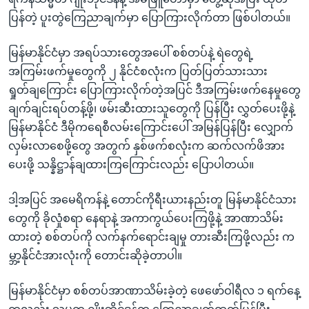
ပြန်တဲ့ ပူးတွဲကြေညာချက်မှာ ပြောကြားလိုက်တာ ဖြစ်ပါတယ်။
မြန်မာနိုင်ငံမှာ အရပ်သားတွေအပေါ် စစ်တပ်နဲ့ ရဲတွေရဲ့
အကြမ်းဖက်မှုတွေကို ၂ နိုင်ငံစလုံးက ပြတ်ပြတ်သားသား
ရှုတ်ချကြောင်း ပြောကြားလိုက်တဲ့အပြင် ဒီအကြမ်းဖက်နေမှုတွေ
ချက်ချင်းရပ်တန့်ဖို့၊ ဖမ်းဆီးထားသူတွေကို ပြန်ပြီး လွှတ်ပေးဖို့နဲ့
မြန်မာနိုင်ငံ ဒီမိုကရေစီလမ်းကြောင်းပေါ် အမြန်ပြန်ပြီး လျှောက်
လှမ်းလာစေဖို့တွေ အတွက် နှစ်ဖက်စလုံးက ဆက်လက်ဖိအား
ပေးဖို့ သန္နိဋ္ဌာန်ချထားကြကြောင်းလည်း ပြောပါတယ်။
ဒါ့အပြင် အမေရိကန်နဲ့ တောင်ကိုရီးယားနည်းတူ မြန်မာနိုင်ငံသား
တွေကို ခိုလှုံစရာ နေရာနဲ့ အကာကွယ်ပေးကြဖို့နဲ့ အာဏာသိမ်း
ထားတဲ့ စစ်တပ်ကို လက်နက်ရောင်းချမှု တားဆီးကြဖို့လည်း က
မ္ဘာ့နိုင်ငံအားလုံးကို တောင်းဆိုခဲ့တာပါ။
မြန်မာနိုင်ငံမှာ စစ်တပ်အာဏာသိမ်းခဲ့တဲ့ ဖေဖော်ဝါရီလ ၁ ရက်နေ့