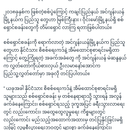
၂၀၁၈ခုနှစ်က ဖြစ်တဲ့စစ်ပွဲကြောင့် ကချင်ပြည်နယ် အင်ဂျန်းယန်
မြို့နယ်က ပြည်သူ တွေဟာ မြစ်ကြီးနား ၊ ဝိုင်းမော်မြို့နယ်ရှိ စစ်
ရှောင်စခန်းတွေကို တိမ်းရှောင် လာကြ ရတာဖြစ်ပါတယ်။
စစ်ရှောင်စခန်းကို ရောက်လာတဲ့ အင်ဂျန်းယန်မြို့နယ်က ပြည်သူ
တွေဟာ နိုင်ငံသား စိစစ်ရေးကဒ်နဲ့ အိမ်ထောင်စုစာရင်းမရှိတာ
ကြောင့် တွေ့ကြုံရတဲ့ အခက်အခဲတွေ ကို အင်ဂျန်းယန် မဲဆန္ဒနယ်
က လွှတ်တော်ကိုယ်စားလှယ် ဦးလမာနော်အောင်က
ပြည်သူ့လွှတ်တော်မှာ အခုလို တင်ပြပါတယ်။
“ ယခုအခါ နိုင်ငံသား စိစစ်ရေးကဒ်နဲ့ အိမ်ထောင်စုစာရင်းမရှိ
သူများသည် စစ်ရှောင်စခန်း မှ တစ်နေရာရာသို့ သွားရန် အလွန်
ခက်ခဲနေကြောင်း၊ စစ်ရှောင်ရသည့် ဒုက္ခအပြင် ခရီးသွားလာရေး
တွင် လည်းကောင်း၊ အထွေထွေလူမှုရေး ကိစ္စများတွင်
လည်းကောင်း မည်သည့်အထောက်အထားမှ တင်ပြနိုင်ခြင်းမရှိ
သဖြင့် လူမှုစီးပွားရေးဘဝတွင် များစွာ ခက်ခဲနေကြောင်း၊