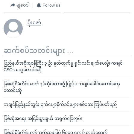
မျှဝေပါ
Follow us
မိုးဇော်
ဆက်စပ်သတင်းများ ...
ပြည်နယ်အစိုးရဝန်ကြီး ၃ ဦး နုတ်ထွက်မှု ရှင်းလင်းချက်ပေးဖို့၊ ကချင်
CSOs တွေတောင်းဆို
မြစ်ဆုံစီမံကိန်း ဆက်ရပ်ဆိုင်းထားဖို့ ပြည်ပ ကချင်ခေါင်းဆောင်တွေ
တောင်းဆို
ကချင်ပြည်နယ်တွင်း ငှက်ပျောစိုက်ခင်းများ စစ်ဆေးကြပ်မတ်မည်
မြစ်ဆုံအရေး အငြင်းပွားဖွယ် တရုတ်ခြေလှမ်း
မြစ်ဆုံစီမံကိန်း ကန့်ကွက်ဆန္ဒပြပွဲ ၆၀၀၀ ကျော် တက်ရောက်