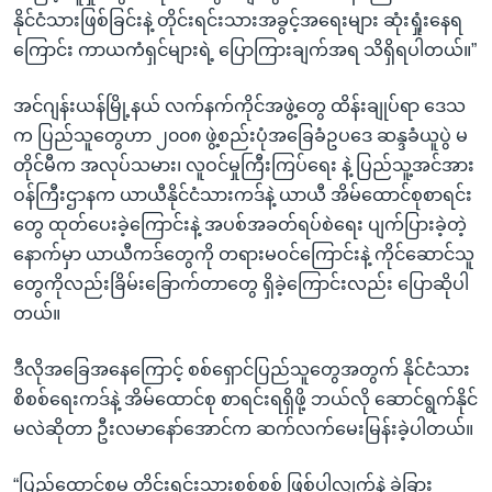
နိုင်ငံသားဖြစ်ခြင်းနဲ့ တိုင်းရင်းသားအခွင့်အရေးများ ဆုံးရှုံးနေရ
ကြောင်း ကာယကံရှင်များရဲ့ ပြောကြားချက်အရ သိရှိရပါတယ်။”
အင်ဂျန်းယန်မြို့နယ် လက်နက်ကိုင်အဖွဲ့တွေ ထိန်းချုပ်ရာ ဒေသ
က ပြည်သူတွေဟာ ၂၀၀၈ ဖွဲ့စည်းပုံအခြေခံဥပဒေ ဆန္ဒခံယူပွဲ မ
တိုင်မီက အလုပ်သမား၊ လူဝင်မှုကြီးကြပ်ရေး နဲ့ ပြည်သူ့အင်အား
ဝန်ကြီးဌာနက ယာယီနိုင်ငံသားကဒ်နဲ့ ယာယီ အိမ်ထောင်စုစာရင်း
တွေ ထုတ်ပေးခဲ့ကြောင်းနဲ့ အပစ်အခတ်ရပ်စဲရေး ပျက်ပြားခဲ့တဲ့
နောက်မှာ ယာယီကဒ်တွေကို တရားမဝင်ကြောင်းနဲ့ ကိုင်ဆောင်သူ
တွေကိုလည်းခြိမ်းခြောက်တာတွေ ရှိခဲ့ကြောင်းလည်း ပြောဆိုပါ
တယ်။
ဒီလိုအခြေအနေကြောင့် စစ်ရှောင်ပြည်သူတွေအတွက် နိုင်ငံသား
စိစစ်ရေးကဒ်နဲ့ အိမ်ထောင်စု စာရင်းရရှိဖို့ ဘယ်လို ဆောင်ရွက်နိုင်
မလဲဆိုတာ ဦးလမာနော်အောင်က ဆက်လက်မေးမြန်းခဲ့ပါတယ်။
“ပြည်ထောင်စုမှ တိုင်းရင်းသားစစ်စစ် ဖြစ်ပါလျှက်နဲ့ ခွဲခြား