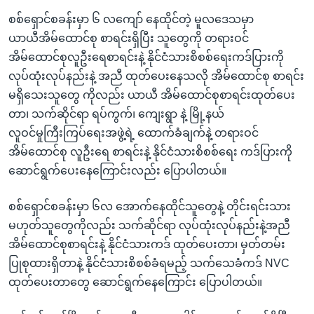
စစ်ရှောင်စခန်းမှာ ၆ လကျော် နေထိုင်တဲ့ မူလဒေသမှာ
ယာယီအိမ်ထောင်စု စာရင်းရှိပြီး သူတွေကို တရားဝင်
အိမ်ထောင်စုလူဦးရေစာရင်းနဲ့ နိုင်ငံသားစိစစ်ရေးကဒ်ပြားကို
လုပ်ထုံးလုပ်နည်းနဲ့ အညီ ထုတ်ပေးနေသလို အိမ်ထောင်စု စာရင်း
မရှိသေးသူတွေ ကိုလည်း ယာယီ အိမ်ထောင်စုစာရင်းထုတ်ပေး
တာ၊ သက်ဆိုင်ရာ ရပ်ကွက်၊ ကျေးရွာ နဲ့ မြို့နယ်
လူဝင်မှုကြီးကြပ်ရေးအဖွဲ့ရဲ့ ထောက်ခံချက်နဲ့ တရားဝင်
အိမ်ထောင်စု လူဦးရေ စာရင်းနဲ့ နိုင်ငံသားစိစစ်ရေး ကဒ်ပြားကို
ဆောင်ရွက်ပေးနေကြောင်းလည်း ပြောပါတယ်။
စစ်ရှောင်စခန်းမှာ ၆လ အောက်နေထိုင်သူတွေနဲ့ တိုင်းရင်းသား
မဟုတ်သူတွေကိုလည်း သက်ဆိုင်ရာ လုပ်ထုံးလုပ်နည်းနဲ့အညီ
အိမ်ထောင်စုစာရင်းနဲ့ နိုင်ငံသားကဒ် ထုတ်ပေးတာ၊ မှတ်တမ်း
ပြုစုထားရှိတာနဲ့ နိုင်ငံသားစိစစ်ခံရမည့် သက်သေခံကဒ် NVC
ထုတ်ပေးတာတွေ ဆောင်ရွက်နေကြောင်း ပြောပါတယ်။