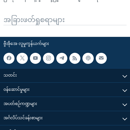
အခြားဖတ်ရှုစရာများ
ဗွီအိုအေ လူမှုကွန်ယက်များ
သတင်း
၀န်ဆောင်မှုများ
အပတ်စဉ်ကဏ္ဍများ
အင်္ဂလိပ်သင်ခန်းစာများ