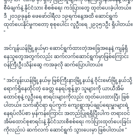
စီမံချက်နဲ့ နိုင်ငံသား စိစစ်ရေး ကဒ်ပြားတွေ ထုတ်ပေးခဲ့ပါတယ်။
ဒီ ၂၀၁၉ခုနှစ် ဖေဖော်ဝါရီလ ၁၉ရက်နေ့အထိ ဆောင်ရွက်
ထုတ်ပေးနိုင်မှုကတော့ စုစုပေါင်း လူဦးရေ ၂၉၃၅၁ဦး ရှိပါတယ်။
”
အင်ဂျန်ယန်မြို့နယ်မှာ ဆောင်ရွက်ထားတဲ့အခြေအနေနဲ့ ကျန်ရှိ
နေသူတွေအတွက်လည်း ဆက်လက်ဆောင်ရွက်မှာဖြစ်ကြောင်း
ဝန်ကြီးဦးသိန်းဆွေ ကအခုလို ဆက်ပြောပါတယ်။
“ အင်ဂျန်းယန်မြို့နယ်မှ မြစ်ကြီးနားမြို့နယ်နဲ့ ဝိုင်းမော်မြို့နယ်သို့
ရောက်ရှိနေထိုင်တဲ့ ခေတ္တ နေရပ်စွန့်ခွာ သူများကို ယာယီအိမ်
ထောင်စုနဲ့ လူဦးရေ စာရင်းများကိုလည်း ထုတ်ပေးထားပြီး ဖြစ်
ပါတယ်။ သက်ဆိုင်ရာ ရပ်ကွက် ကျေးရွာအုပ်ချုပ်ရေးမှူးများရဲ့
နေရပ်လိပ်စာ မှန်ကန်ကြောင်း အတည်ပြုရရှိပြီးပါက တရားဝင်
အိမ်ထောင်စုစာရင်းနဲ့ နိုင်ငံသားစိစစ်ရေး ကဒ်ပြားထုတ်ပေးခြင်း
ကိုလည်းပဲ ဆက်လက် ဆောင်ရွက် သွားပေးမှာ ဖြစ်ပါတယ်။ ”