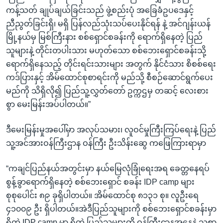
ကန့်သတ် ချုပ်ချယ်ခြင်းသည် ဖွဲ့စည်းပုံ အခြေခံဥပဒေနှင့်
ညီညွတ်ခြင်းရှိ၊ မရှိ ပြန်လည်သုံးသပ်ပေးနိုင်ရန် နဲ့ အင်ဂျန်းယန်
မြို့နယ်မှ မြစ်ကြီးနား စစ်ရှောင်စခန်းကို ရောက်ရှိနေတဲ့ ပြည်
သူများနဲ့ တိုင်းတပါးသား မဟုတ်သော စစ်ဘေးရှောင်စခန်းသို့
ရောက်ရှိနေသည့် တိုင်းရင်းသားများ အတွက် နိုင်ငံသား စိစစ်ရေး
ကဒ်ပြားနှင့် အိမ်ထောင်စုစာရင်းကို မည်သို့ စီစဉ်ဆောင်ရွက်ပေး
မည်ကို သိရှိလို၍ ပြည်သူ့လွှတ်တော် ဥက္ကဌမှ တဆင့် လေးစား
စွာ မေးမြန်းအပ်ပါတယ်။”
ဒီမေးမြန်းမှုအပေါ်မှာ အလုပ်သမား၊ လူဝင်မှုကြီးကြပ်ရေးနဲ့ ပြည်
သူ့အင်အားဝန်ကြီးဌာန ဝန်ကြီး ဦးသိန်းဆွေ ကဖြေကြားရာမှာ
“ကချင်ပြည်နယ်အတွင်းမှာ နယ်မြေလုံခြုံရေးအရ ခေတ္တနေရပ်
စွန့်ခွာရောက်ရှိနေတဲ့ စစ်ဘေးရှောင် စခန်း IDP camp များ
စုစုပေါင်း ၈၉ ခုရှိပါတယ်။ အိမ်ထောင်စု ၈၁၃၁ စု။ လူဦးရေ
၄၁၀၀၉ ဦး ရှိပါတယ်။အဲဒီပြည်သူများကို စစ်ဘေးရှောင်စခန်းမှာ
ရှိတဲ့ IDP camp မှာ ရှိတဲ့ ပြည်သူများကို ဝန်ကြီးဌာနအနေနဲ့ သစ္စာ