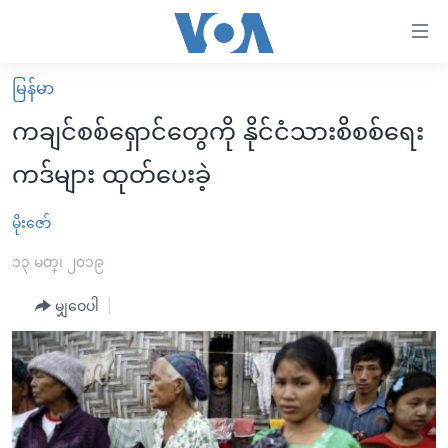
သုံး
ရ
လွယ်ကူ
မြန်မာ
မူလစာမျက်နှာ
စေ
ကချင်စစ်ရှောင်တွေကို နိုင်ငံသားစိစစ်ရေး
မြန်မာ
သည့်
ကဒ်များ ထုတ်ပေးခဲ့
ကမ္ဘာ့သတင်းများ
Link
ဗွီဒီယို
နိုင်ငံတကာ
မိုးဇော်
များ
သတင်းလွတ်လပ်ခွင့်
အမေရိကန်
၁၃ မတ္၊ ၂၀၁၉
ပင်မ
ရပ်ဝန်းတခု လမ်းတခု အလွန်
တရုတ်
အကြောင်းအရာ
မျှဝေပါ
သို့
အင်္ဂလိပ်စာလေ့လာမယ်
အစ္စရေး-ပါလက်စတိုင်း
ကျော်
အပတ်စဉ်ကဏ္ဍများ
အမေရိကန်သုံးအီဒီယံ
ကြည့်
ရေဒီယိုနှင့်ရုပ်သံ အချက်အလက်များ
မကြေးမုံရဲ့ အင်္ဂလိပ်စာ
ရေဒီယို
ရန်
ပင်မ
ရေဒီယို/တီဗွီအစီအစဉ်
ရုပ်ရှင်ထဲက အင်္ဂလိပ်စာ
တီဗွီ