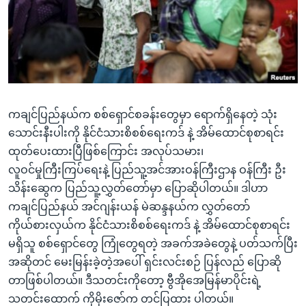
အ
သုတပဒေသာ အင်္ဂလိပ်စာ
ညွန်း
Learning English
စာမျက်နှာ
သို့
ဗွီအိုအေ လူမှုကွန်ယက်များ
ကျော်
ကြည့်
ကချင်ပြည်နယ်က စစ်ရှောင်စခန်းတွေမှာ ရောက်ရှိနေတဲ့ သုံး
ရန်
ဘာသာစကားများ
သောင်းနီးပါးကို နိုင်ငံသားစိစစ်ရေးကဒ် နဲ့ အိမ်ထောင်စုစာရင်း
ရှာဖွေ
ထုတ်ပေးထားပြီဖြစ်ကြောင်း အလုပ်သမား၊
ရန်
လူဝင်မှုကြီးကြပ်ရေးနဲ့ ပြည်သူ့အင်အားဝန်ကြီးဌာန ဝန်ကြီး ဦး
နေရာ
သိန်းဆွေက ပြည်သူ့လွှတ်တော်မှာ ပြောဆိုပါတယ်။ ဒါဟာ
သို့
ကချင်ပြည်နယ် အင်ဂျန်းယန် မဲဆန္ဒနယ်က လွှတ်တော်
ကျော်
ကိုယ်စားလှယ်က နိုင်ငံသားစိစစ်ရေးကဒ် နဲ့ အိမ်ထောင်စုစာရင်း
ရန်
မရှိသူ စစ်ရှောင်တွေ ကြုံတွေရတဲ့ အခက်အခဲတွေနဲ့ ပတ်သက်ပြီး
အဆိုတင် မေးမြန်းခဲ့တဲ့အပေါ် ရှင်းလင်းစဉ် ပြန်လည် ပြောဆို
တာဖြစ်ပါတယ်။ ဒီသတင်းကိုတော့ ဗွီအိုအေမြန်မာပိုင်းရဲ့
သတင်းထောက် ကိုမိုးဇော်က တင်ပြထား ပါတယ်။