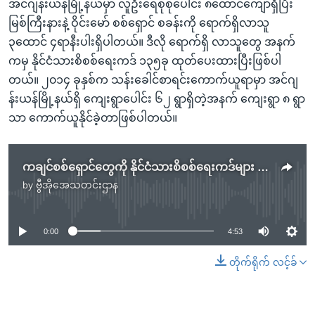
အင်ဂျန်းယန်မြို့နယ်မှာ လူဦးရေစုစုပေါင်း ၈ထောင်ကျော်ရှိပြီး
မြစ်ကြီးနားနဲ့ ဝိုင်းမော် စစ်ရှောင် စခန်းကို ရောက်ရှိလာသူ
၃ထောင် ၄ရာနီးပါးရှိပါတယ်။ ဒီလို ရောက်ရှိ လာသူတွေ အနက်
ကမှ နိုင်ငံသားစိစစ်ရေးကဒ် ၁၃၅ခု ထုတ်ပေးထားပြီးဖြစ်ပါ
တယ်။ ၂၀၁၄ ခုနှစ်က သန်းခေါင်စာရင်းကောက်ယူရာမှာ အင်ဂျ
န်းယန်မြို့နယ်ရှိ ကျေးရွာပေါင်း ၆၂ ရွာရှိတဲ့အနက် ကျေးရွာ ၈ ရွာ
သာ ကောက်ယူနိုင်ခဲ့တာဖြစ်ပါတယ်။
ကချင်စစ်ရှောင်တွေကို နိုင်ငံသားစိစစ်ရေးကဒ်များ ထုတ်ပေးခဲ့
by
ဗွီအိုအေသတင်းဌာန
No media source currently available
0:00
4:53
တိုက်ရိုက် လင့်ခ်