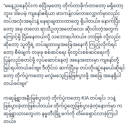
“မနေ့ညနေပိုင်းက စပြီးမှတော့ တိုက်တာခိုက်တာတော့ မရှိတော့
ဘူး။ ဒါပေမဲ့ ကျနော်ဧရိယာ ဖားကန့်လမ်းတလျှောက်မှာလည်း
တပ်အလုံးအရင်းနဲ့ နေရာချထားတာတွေ ရှိပါတယ်။ နောက်ပြီး
တော့ အခု တလော ရာသီဥတုအတော်လေး ဆိုးဝါးတဲ့အတွက်
ကြောင့်မို့ ငြိမ်နေတယ်လို့ သဘောရပါတယ်။ ဘာဖြစ် လို့လည်း
ဆိုတော့ သူတို့ရဲ့ တပ်ချထားမှုအခြေအနေကို ကြည့်လိုက်ရင်
တော့ စီမံချက် တခုခု စစ်ဆင်ရေး မိုးတွင်းစစ်ဆင်ရေးကို
ပြန်လည်စတင်ဖို့ လုပ်ဆောင်နေတဲ့ အနေအထားမှာ ကျနော်တို့
မြင်ရပါတယ်ခင်ဗျ။ ဒီတိုင်းပဲ ဆက်ပြီးမှ တပ်တိုးချဲ့နေမယ်ဆိုရင်
တော့ တိုက်ပွဲကတော့ မလွဲမသွေပြန်ဖြစ်ပွားဖို့ အခြေ အနေရှိပါ
တယ်ခင်ဗျ။”
ကဆုန့်ရွာအနီးဖြစ်ပွားတဲ့ တိုက်ပွဲကတော့ KIA တပ်ရင်း ၁၁နဲ့
ဖြစ်ပွားခဲ့တာဖြစ်ပါတယ်။ တိုက်ပွဲတွေဖြစ်ပွားခဲ့တဲ့နောက်မှာ က
ဆုန့်ရွာသားတွေဟာ နမ္မတီးမြို့ဖက်ကို တိမ်းရှောင်လာခဲ့ကြပါ
တယ်။