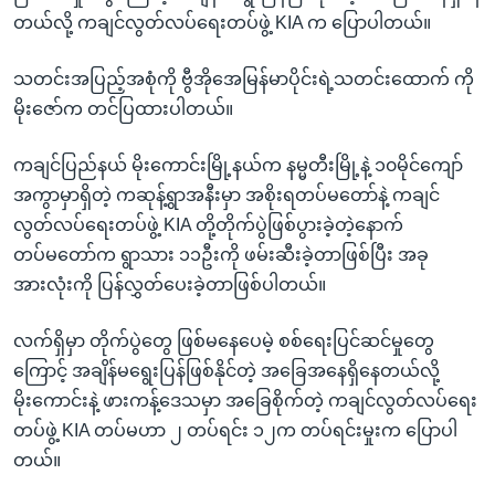
တယ်လို့ ကချင်လွတ်လပ်ရေးတပ်ဖွဲ့ KIA က ပြောပါတယ်။
သတင်းအပြည့်အစုံကို ဗွီအိုအေမြန်မာပိုင်းရဲ့သတင်းထောက် ကို
မိုးဇော်က တင်ပြထားပါတယ်။
ကချင်ပြည်နယ် မိုးကောင်းမြို့နယ်က နမ္မတီးမြို့နဲ့ ၁၀မိုင်ကျော်
အကွာမှာရှိတဲ့ ကဆုန့်ရွာအနီးမှာ အစိုးရတပ်မတော်နဲ့ ကချင်
လွတ်လပ်ရေးတပ်ဖွဲ့ KIA တို့တိုက်ပွဲဖြစ်ပွားခဲ့တဲ့နောက်
တပ်မတော်က ရွာသား ၁၁ဦးကို ဖမ်းဆီးခဲ့တာဖြစ်ပြီး အခု
အားလုံးကို ပြန်လွှတ်ပေးခဲ့တာဖြစ်ပါတယ်။
လက်ရှိမှာ တိုက်ပွဲတွေ ဖြစ်မနေပေမဲ့ စစ်ရေးပြင်ဆင်မှုတွေ
ကြောင့် အချိန်မရွေးပြန်ဖြစ်နိုင်တဲ့ အခြေအနေရှိနေတယ်လို့
မိုးကောင်းနဲ့ ဖားကန့်ဒေသမှာ အခြေစိုက်တဲ့ ကချင်လွတ်လပ်ရေး
တပ်ဖွဲ့ KIA တပ်မဟာ ၂ တပ်ရင်း ၁၂က တပ်ရင်းမှုးက ပြောပါ
တယ်။