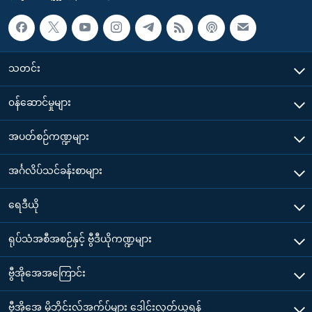
သတင်း
၀န်ဆောင်မှုများ
အပတ်စဉ်ကဏ္ဍများ
အင်္ဂလိပ်သင်ခန်းစာများ
ရေဒီယို
ရုပ်သံအစီအစဉ်နှင့် ဗွီဒီယိုကဏ္ဍများ
ဗွီအိုအေအကြောင်း
ဗွီအိုအေ မိုဘိုင်းလ်အက်ပ်များ ဒေါင်းလုတ်ယူရန်