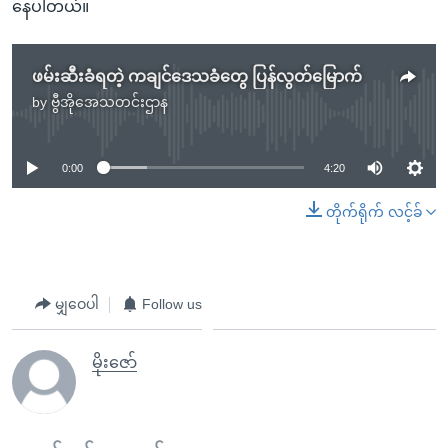
နေပါတယ်။
ဖမ်းဆီးခံရတဲ့ ကချင်ဒေသခံတွေ ပြန်လွတ်မြောက်
by
ဗွီအိုအေသတင်းဌာန
No media source currently available
0:00
4:20
တိုက်ရိုက် လင့်ခ်
မျှဝေပါ
Follow us
မိုးဇော်