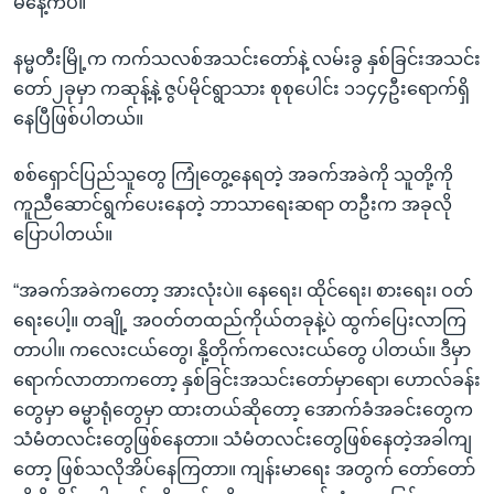
မနေ့ကပဲ။”
နမ္မတီးမြို့က ကက်သလစ်အသင်းတော်နဲ့ လမ်းခွ နှစ်ခြင်းအသင်း
တော်၂ခုမှာ ကဆုန့်နဲ့ ဇွပ်မိုင်ရွာသား စုစုပေါင်း ၁၁၄၄ဦးရောက်ရှိ
နေပြီဖြစ်ပါတယ်။
စစ်ရှောင်ပြည်သူတွေ ကြုံတွေ့နေရတဲ့ အခက်အခဲကို သူတို့ကို
ကူညီဆောင်ရွက်ပေးနေတဲ့ ဘာသာရေးဆရာ တဦးက အခုလို
ပြောပါတယ်။
“အခက်အခဲကတော့ အားလုံးပဲ။ နေရေး၊ ထိုင်ရေး၊ စားရေး၊ ဝတ်
ရေးပေါ့။ တချို့ အဝတ်တထည်ကိုယ်တခုနဲ့ပဲ ထွက်ပြေးလာကြ
တာပါ။ ကလေးငယ်တွေ၊ နို့တိုက်ကလေးငယ်တွေ ပါတယ်။ ဒီမှာ
ရောက်လာတာကတော့ နှစ်ခြင်းအသင်းတော်မှာရော၊ ဟောလ်ခန်း
တွေမှာ ဓမ္မာရုံတွေမှာ ထားတယ်ဆိုတော့ အောက်ခံအခင်းတွေက
သံမံတလင်းတွေဖြစ်နေတာ။ သံမံတလင်းတွေဖြစ်နေတဲ့အခါကျ
တော့ ဖြစ်သလိုအိပ်နေကြတာ။ ကျန်းမာရေး အတွက် တော်တော်