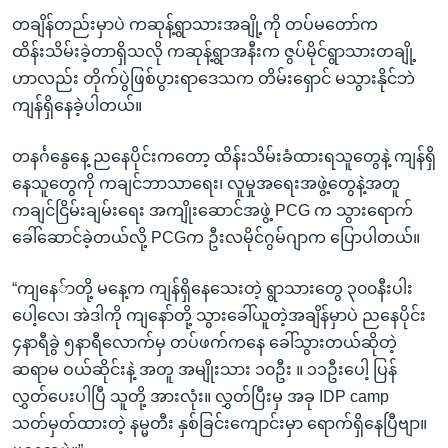
တချိန်တည်းမှာပဲ ကဆုန့်ရွာသားအချို့ကို တပ်မတော်က
ထိန်းသိမ်းခဲ့တာရှိသလို ကဆုန့်ရွာအနီးက ဇွပ်မိုင်ရွာသားတချို့
ဟာလည်း တိုက်ပွဲဖြစ်ပွားရာဒေသက တိမ်းရှောင် မသွားနိုင်ဘဲ
ကျန်ရှိနေခဲ့ပါတယ်။
တနင်္ဂနွေနေ့ ညနေပိုင်းကတော့ ထိန်းသိမ်းခံထားရသူတွေနဲ့ ကျန်ရှိ
နေသူတွေကို ကချင်ဘာသာရေး၊ လူမှုအရေးအဖွဲ့တွေနဲ့အတူ
ကချင်ငြိမ်းချမ်းရေး အကျိုးဆောင်အဖွဲ့ PCG က သွားရောက်
ခေါ်ဆောင်ခဲ့တယ်လို့ PCGက ဦးလမိုင်ဂွမ်ဂျာက ပြောပါတယ်။
“ကျနေ်ာတို့ မနေ့က ကျန်ရှိနေသေးတဲ့ ရွာသားတွေ ၃၀၀နီးပါး
ပေါ့လေ၊ အဲဒါကို ကျနော်တို့ သွားခေါ်ယူတဲ့အချိန်မှာပဲ ညနေပိုင်း
၄နာရီခွဲ ၅နာရီလောက်မှ တပ်ဖက်ကနေ ခေါ်သွားတယ်ဆိုတဲ့
ဆရာမ ဝယ်ဆိုင်းနဲ့ အတူ အမျိုးသား ၁၀ဦး ။ ၁၁ဦးပေါ့ ပြန်
လွှတ်ပေးပါပြီ သူတို့ အားလုံး။ လွှတ်ပြီးမှ အခု IDP camp
သတ်မှတ်ထားတဲ့ နမ္မတီး နှစ်ခြင်းကျောင်းမှာ ရောက်ရှိနေပြီဗျာ။