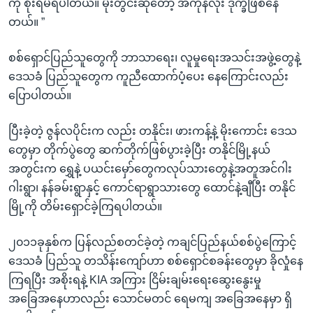
ကို စိုးရိမ်ရပါတယ်။ မိုးတွင်းဆိုတော့ အကုန်လုံး ဒုက္ခဖြစ်နေ
တယ်။ ”
စစ်ရှောင်ပြည်သူတွေကို ဘာသာရေး၊ လူမှုရေးအသင်းအဖွဲ့တွေနဲ့
ဒေသခံ ပြည်သူတွေက ကူညီထောက်ပံ့ပေး နေကြောင်းလည်း
ပြောပါတယ်။
ပြီးခဲ့တဲ့ ဇွန်လပိုင်းက လည်း တနိုင်း၊ ဖားကန့်နဲ့ မိုးကောင်း ဒေသ
တွေမှာ တိုက်ပွဲတွေ ဆက်တိုက်ဖြစ်ပွားခဲ့ပြီး တနိုင်မြို့နယ်
အတွင်းက ရွှေနဲ့ ပယင်းမှော်တွေကလုပ်သားတွေနဲ့အတူအင်ဂါး
ဂါးရွာ၊ နန်ခမ်းရွာနှင့် ကောင်ရာရွာသားတွေ ထောင်နဲ့ချီပြီး တနိုင်
မြို့ကို တိမ်းရှောင်ခဲ့ကြရပါတယ်။
၂၀၁၁ခုနှစ်က ပြန်လည်စတင်ခဲ့တဲ့ ကချင်ပြည်နယ်စစ်ပွဲကြောင့်
ဒေသခံ ပြည်သူ တသိန်းကျော်ဟာ စစ်ရှောင်စခန်းတွေမှာ ခိုလှုံနေ
ကြရပြီး အစိုးရနဲ့ KIA အကြား ငြိမ်းချမ်းရေးဆွေးနွေးမှု
အခြေအနေဟာလည်း သောင်မတင် ရေမကျ အခြေအနေမှာ ရှိ