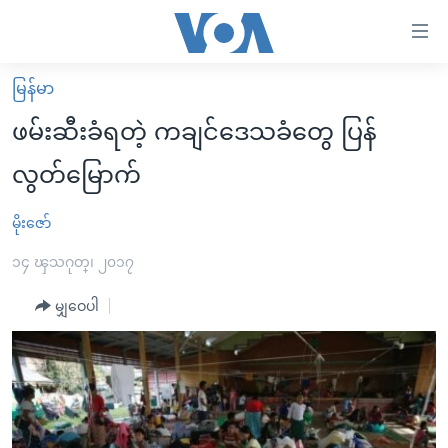
သုံး
ရ
လွယ်ကူ
မြန်မာ
မူလစာမျက်နှာ
စေ
ဖမ်းဆီးခံရတဲ့ ကချင်ဒေသခံတွေ ပြန်
မြန်မာ
သည့်
လွတ်မြောက်
ကမ္ဘာ့သတင်းများ
Link
ဗွီဒီယို
နိုင်ငံတကာ
မိုးဇော်
များ
သတင်းလွတ်လပ်ခွင့်
အမေရိကန်
၁၄ ၾသဂုတ္၊ ၂၀၁၇
ပင်မ
ရပ်ဝန်းတခု လမ်းတခု အလွန်
တရုတ်
အကြောင်းအရာ
မျှဝေပါ
သို့
အင်္ဂလိပ်စာလေ့လာမယ်
အစ္စရေး-ပါလက်စတိုင်း
ကျော်
အပတ်စဉ်ကဏ္ဍများ
အမေရိကန်သုံးအီဒီယံ
ကြည့်
ရေဒီယိုနှင့်ရုပ်သံ အချက်အလက်များ
မကြေးမုံရဲ့ အင်္ဂလိပ်စာ
ရေဒီယို
ရန်
ပင်မ
ရေဒီယို/တီဗွီအစီအစဉ်
ရုပ်ရှင်ထဲက အင်္ဂလိပ်စာ
တီဗွီ