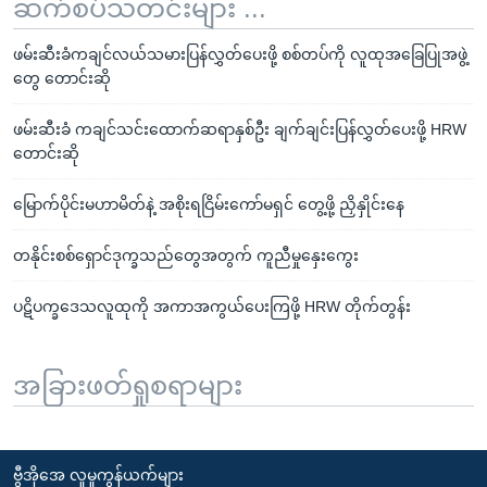
ဆက်စပ်သတင်းများ ...
ဖမ်းဆီးခံကချင်လယ်သမားပြန်လွှတ်ပေးဖို့ စစ်တပ်ကို လူထုအခြေပြုအဖွဲ့
တွေ တောင်းဆို
ဖမ်းဆီးခံ ကချင်သင်းထောက်ဆရာနှစ်ဦး ချက်ချင်းပြန်လွှတ်ပေးဖို့ HRW
တောင်းဆို
မြောက်ပိုင်းမဟာမိတ်နဲ့ အစိုးရငြိမ်းကော်မရှင် တွေ့ဖို့ ညှိနှိုင်းနေ
တနိုင်းစစ်ရှောင်ဒုက္ခသည်တွေအတွက် ကူညီမှုနှေးကွေး
ပဋိပက္ခဒေသလူထုကို အကာအကွယ်ပေးကြဖို့ HRW တိုက်တွန်း
အခြားဖတ်ရှုစရာများ
ဗွီအိုအေ လူမှုကွန်ယက်များ