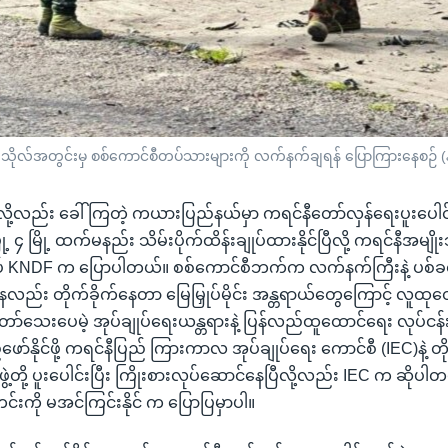
္ကသိုလ်အတွင်းမှ စစ်ကောင်စီတပ်သားများကို လက်နက်ချရန် ပြောကြားနေစဉ် (
ို့လည်း ခေါ်ကြတဲ့ ကယားပြည်နယ်မှာ ကရင်နီတော်လှန်ရေးပူးပေါင်
ို့ ၄ မြို့ ထက်မနည်း သိမ်းပိုက်ထိန်းချုပ်ထားနိုင်ပြီလို့ ကရင်နီအမျိ
 KNDF က ပြောပါတယ်။ စစ်ကောင်စီဘက်က လက်နက်ကြီးနဲ့ ပစ်
်း တိုက်ခိုက်နေတာ မြေမြှုပ်မိုင်း အန္တရာယ်တွေကြောင့် လူထုတွ
့်တော်သေးပေမဲ့ အုပ်ချုပ်ရေးယန္တရားနဲ့ ပြန်လည်ထူထောင်ရေး လုပ်ငန
ိုင်ဖို့ ကရင်နီပြည် ကြားကာလ အုပ်ချုပ်ရေး ကောင်စီ (IEC)နဲ့ တိ
ဲ့တို့ ပူးပေါင်းပြီး ကြိုးစားလုပ်ဆောင်နေပြီလို့လည်း IEC က ဆိုပါ
င်းကို မအင်ကြင်းနိုင် က ပြောပြမှာပါ။