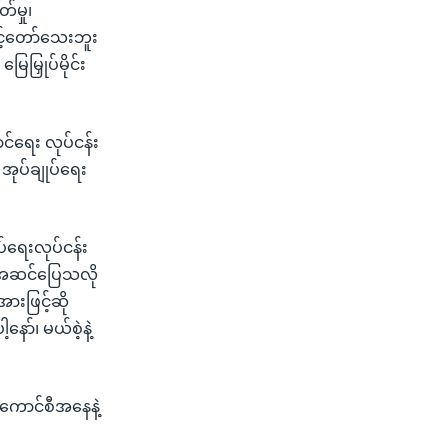
်မှု၊
သင့်တော်သေးဘူး
မြှုပ်မိုင်း
င်ရေး လုပ်ငန်း
အုပ်ချုပ်ရေး
ပ်ရေးလုပ်ငန်း
့ အဆင်ပြေသလို
ားဖြင့်ဆို
နော်၊ မယ်စဲ့နဲ့
 ကောင်စီအနေနဲ့