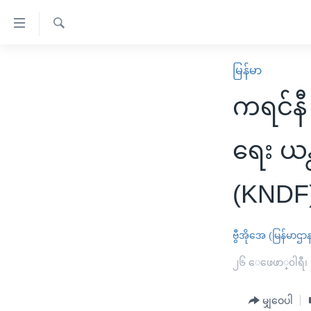
သုံး
ရ
ရှာဖွေ
လွယ်ကူ
မူလစာမျက်နှာ
မြန်မာ
ရ
စေ
မြန်မာ
လာ
ကရင်နီ 
သည့်
ဒ်
ကမ္ဘာ့သတင်းများ
Link
ဗွီဒီယို
နိုင်ငံတကာ
ရေး ယ
များ
သတင်းလွတ်လပ်ခွင့်
အမေရိကန်
ပင်မ
(KNDF
ရပ်ဝန်းတခု လမ်းတခု အလွန်
တရုတ်
အကြောင်းအရာ
အင်္ဂလိပ်စာလေ့လာမယ်
အစ္စရေး-ပါလက်စတိုင်း
သို့
ဗွီအိုအေ (မြန်မာဌာ
အပတ်စဉ်ကဏ္ဍများ
အမေရိကန်သုံးအီဒီယံ
ကျော်
ကြည့်
ရေဒီယိုနှင့်ရုပ်သံ အချက်အလက်များ
၂၆ ေဖေဖာ္၀ါရီ၊
မကြေးမုံရဲ့ အင်္ဂလိပ်စာ
ရေဒီယို
ရန်
ရေဒီယို/တီဗွီအစီအစဉ်
ရုပ်ရှင်ထဲက အင်္ဂလိပ်စာ
တီဗွီ
ပင်မ
မျှဝေပါ