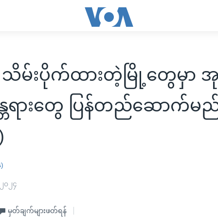
သိမ်းပိုက်ထားတဲ့မြို့တွေမှာ အု
န္တရားတွေ ပြန်တည်ဆောက်မည
)
န)
 ၂၀၂၄
မှတ်ချက်များဖတ်ရန်