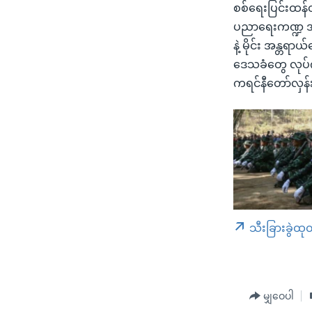
စစ်ရေးပြင်းထန်တ
ပညာရေးကဏ္ဍ အား
နဲ့ မိုင်း အန္တရ
ဒေသခံတွေ လုပ်ကို
ကရင်နီတော်လှန
သီးခြားခွဲထု
မျှဝေပါ