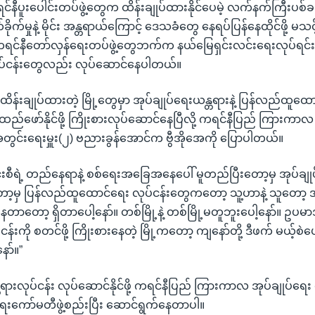
င်နီပူးပေါင်းတပ်ဖွဲ့တွေက ထိန်းချုပ်ထားနိုင်ပေမဲ့ လက်နက်ကြီးပစ်ခတ
ုက်မှုနဲ့ မိုင်း အန္တရာယ်ကြောင့် ဒေသခံတွေ နေရပ်ပြန်နေထိုင်ဖို့ မ
ကရင်နီတော်လှန်ရေးတပ်ဖွဲ့တွေဘက်က နယ်မြေရှင်းလင်းရေးလုပ်ရင်း မြေ
လုပ်ငန်းတွေလည်း လုပ်ဆောင်နေပါတယ်။
ထိန်းချုပ်ထားတဲ့ မြို့တွေမှာ အုပ်ချုပ်ရေးယန္တရားနဲ့ ပြန်လည်ထူထော
ဖော်နိုင်ဖို့ ကြိုးစားလုပ်ဆောင်နေပြီလို့ ကရင်နီပြည် ကြားကာလ 
အတွင်းရေးမှူး(၂) ဗညားခွန်အောင်က ဗွီအိုအေကို ပြောပါတယ်။
ချင်းစီရဲ့ တည်နေရာနဲ့ စစ်ရေးအခြေအနေပေါ် မူတည်ပြီးတော့မှ အုပ်ချု
ော့မှ ပြန်လည်ထူထောင်ရေး လုပ်ငန်းတွေကတော့ သူ့ဟာနဲ့ သူတော
တော့ ရှိတာပေါ့နော်။ တစ်မြို့နဲ့ တစ်မြို့မတူဘူးပေါ့နော်။ ဥပမာအ
န်းကို စတင်ဖို့ ကြိုးစားနေတဲ့ မြို့ကတော့ ကျနော်တို့ ဒီဖက် မယ့်စဲပေါ့
ော်။”
တရားလုပ်ငန်း လုပ်ဆောင်နိုင်ဖို့ ကရင်နီပြည် ကြားကာလ အုပ်ချုပ်ရေး
ဲရေးကော်မတီဖွဲ့စည်းပြီး ဆောင်ရွက်နေတာပါ။