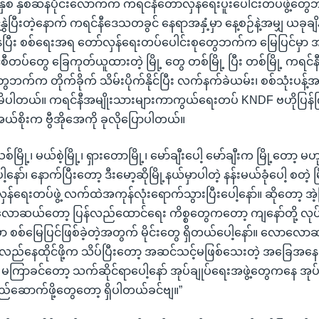
 ခုနှစ် နှစ်ဆန်ပိုင်းလောက်က ကရင်နီတော်လှန်ရေးပူးပေါင်းတပ်ဖွဲ့တွေ
်နွှဲပြီးတဲ့နောက် ကရင်နီဒေသတခွင် နေရာအနှံ့မှာ နေ့စဉ်နဲ့အမျှ ယခုချိ
ားနေပြီး စစ်ရေးအရ တော်လှန်ရေးတပ်ပေါင်းစုတွေဘက်က မြေပြင်မှာ
တပ်တွေ ခြေကုတ်ယူထားတဲ့ မြို့ တွေ တစ်မြို့ ပြီး တစ်မြို့ ကရင်
တွေဘက်က တိုက်ခိုက် သိမ်းပိုက်နိုင်ပြီး လက်နက်ခဲယမ်း၊ စစ်သုံးပန့
မိပါတယ်။ ကရင်နီအမျိုးသားများကာကွယ်ရေးတပ် KNDF ဗဟိုပြန်
ယ်စိုးက ဗွီအိုအေကို ခုလိုပြောပါတယ်။
်မြို့၊ မယ်စဲ့မြို့၊ ရှားတောမြို့၊ မော်ချီးပေါ့ မော်ချီးက မြို့တော့ 
ဲပေါ့နော်၊ နောက်ပြီးတော့ ဒီးမော့ဆိုမြို့နယ်မှာပါတဲ့ နန်းမယ်ခုံပေါ့ စတဲ
လှန်ရေးတပ်ဖွဲ့ လက်ထဲအကုန်လုံးရောက်သွားပြီးပေါ့နော်။ ဆိုတော့ အဲ့
လောဆယ်တော့ ပြန်လည်ထောင်ရေး ကိစ္စတွေကတော့ ကျနော်တို့ လုပ်ဖို့
ှာ စစ်မြေပြင်ဖြစ်ခဲ့တဲ့အတွက် မိုင်းတွေ ရှိတယ်ပေါ့နော်။ လောလေ
လည်နေထိုင်ဖို့က သိပ်ပြီးတော့ အဆင်သင့်မဖြစ်သေးတဲ့ အခြေအနေမျိ
မကြာခင်တော့ သက်ဆိုင်ရာပေါ့နော် အုပ်ချုပ်ရေးအဖွဲ့တွေကနေ အုပ်
ဆောက်ဖို့တွေတော့ ရှိပါတယ်ခင်ဗျ။”