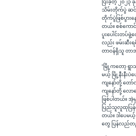
ပြီးခဲ့တဲ့ ၂၀၂၃
သိမ်းတိုက်ပွဲ ဆင
တိုက်ပွဲဖြစ်ပွ
တယ်။ စစ်ကောင်စီ
ပူးပေါင်းတပ်ဖွဲ့
လည်း ဖမ်းဆီးရ
တာဝန်ရှိသူ တာအ
“မြို့ကတော့ ရွာသစ
မယ့် မြို့နီးနီးပ
ကျနော်တို့ တော်
ကျနော်တို့ လော
ဖြစ်ပါတယ်။ အဲ့မ
ပြည်သူလူထုပြန်
တယ်။ ဒါပေမယ့် 
တွေ ပြန်လည်တည်