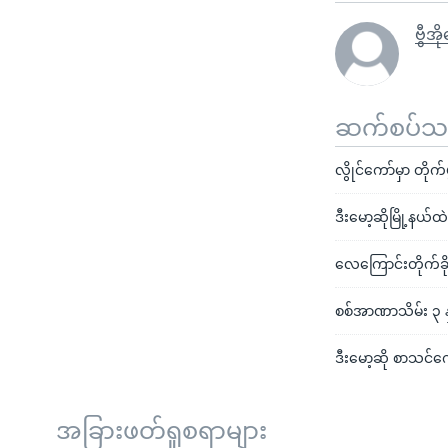
ဗွီအ
ဆက်စပ်သတင
လွိုင်ကော်မှာ တို
ဒီးမော့ဆိုမြို့နယ်
လေကြောင်းတိုက်ခိ
စစ်အာဏာသိမ်း ၃ နှစ
ဒီးမော့ဆို စာသင်
အခြားဖတ်ရှုစရာများ