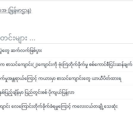
ိုအေ (မြန်မာဌာန)
်းများ ...
က်ပွဲတွေ ဆက်လက်ဖြစ်ပွား
ထဲက စာသင်ကျောင်း(၂)ကျောင်းကို ဗုံးကြဲတိုက်ခိုက်မှု စစ်ကောင်စီငြင်းဆန်ချက် မ
ုက်မှုအန္တရာယ်ကြောင့် ကယားမှာ စာသင်ကျောင်းတွေ ယာယီပိတ်ထားရ
်ပြည့်ချိန်မှာ ပြည်တွင်းစစ် ပိုကျယ်ပြန့်လာ
ကျောင်း လေကြောင်းတိုက်ခိုက်ခံရမှုကြောင့် ကလေးငယ်တချို့သေဆုံး