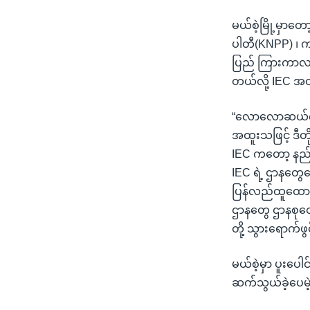
မယ်စဲ့မြို့မှာတ
ပါတီ(KNPP) ၊ က
ပြည် ကြားကာလ အုပ
တယ်လို့ IEC အတ
“လောလောဆယ်ကတော့
အထူးသဖြင့် ဒီတိ
IEC ကတော့ နည်း
IEC ရဲ့ ဌာနတွေ
ပြန်လည်ထူထောင်ရ
ဌာနတွေ ဌာနစုတွေ
တို့ သွားရောက်ဖွင
မယ်စဲ့မှာ ပူးပေါ
ဆက်သွယ်ခဲ့ပေမ