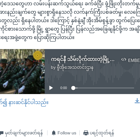
ဲ့ဒေသတွေဟာ လမ်းပန်းဆက်သွယ်ရေး ခက်ခဲပြီး ဖွံ့ဖြိုးတိုးတက်မှုန
နည်းချက်တွေ များစွာရှိနေသလို လက်နက်ကြီးပစ်ခတ်မှု၊ လေကြောင်
ာယ်တွေလည်း ရှိနေပါတယ်။ ဒါကြောင့် နှစ်နဲ့ချီ အိုးအိမ်စွန့်ခွာ ထွက်ပြေ
င်စားသောက်ဖို့ မြို့ ရွာတွေ ပြန်ပြီး ပြန်လည်အခြေချနိုင်ဖို့က အချ
်းရေးအဖွဲ့တွေက ပြောဆိုကြပါတယ်။
ကရင်နီ သိမ်းပိုက်ထားတဲ့မြို့တွေမှာ အုပ်ချုပ်ရေး ယန္တရားတွေ ပြန်တည်ဆောက်မည် (KNDF)
EMBE
by
ဗွီအိုအေသတင်းဌာန
No media source currently available
0:00
တ်၍ နားဆင်နိုင်ပါသည်။
EMBED
မှတ်ချက်များဖတ်ရန်
Follow us
ပရင့်ထုတ်ရန်