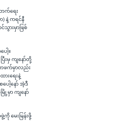
ိုးတက်ရေး
 နဲ့ ကရင်နီ
ာင်သွားမှာဖြစ်
ပေါ့။
ီးမှ ကျနော်တို့
ားတဖက်မှာလည်း
ထားရေးနဲ့
ေါ့နော် အဲ့ဒီ
ို့မှာ ကျနော်
ကို မေးမြန်းဖို့