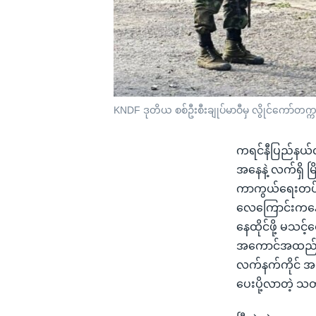
KNDF ဒုတိယ စစ်ဦးစီးချုပ်မာဝီမှ လွိုင်ကော်တက
ကရင်နီပြည်နယ်လ
အနေနဲ့ လက်ရှိ မြ
ကာကွယ်ရေးတပ်
လေကြောင်းကနေလည
နေထိုင်ဖို့ မသင
အကောင်အထည်ဖော်န
လက်နက်ကိုင် အဖွ
ပေးပို့လာတဲ့ သတ