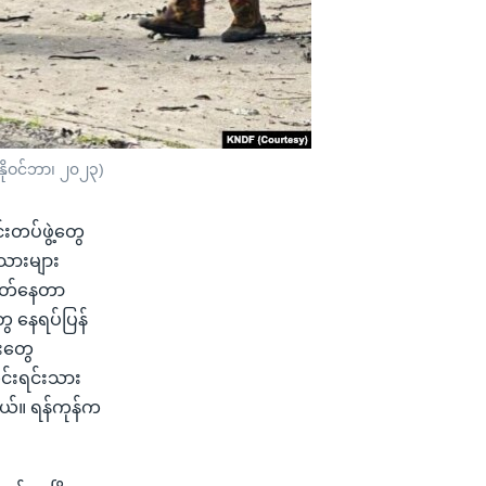
နိုဝင်ဘာ၊ ၂၀၂၃)
းတပ်ဖွဲ့တွေ
ုးသားများ
ခတ်နေတာ
ေ နေရပ်ပြန်
်းတွေ
ုင်းရင်းသား
တယ်။ ရန်ကုန်က