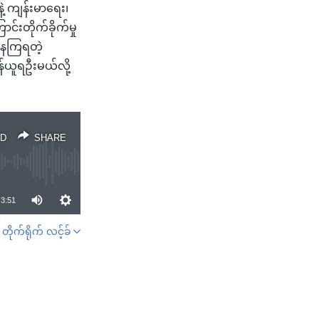
ဲ့ ကျန်းမာရေး၊
းတိုက်ခိုက်မှု
းနေကြရတဲ့
ိန်ယူရဦးမယ်လို့
D
SHARE
3:51
တိုက်ရိုက် လင့်ခ်
SHARE