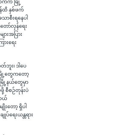
ဘက်က မြို့
န်ထိ နှစ်ဖက်
 အသာစီးရနေပါ
နီတော်လှန်ရေး
်အများအပြား
ကြားရေး
မဟုတ်ဘူး၊ ဒါပေ
့ မြို့တွေကတော့
မြို့နယ်တွေမှာ
 စီစဉ်တုန်းပဲ
ာဆယ်
ုးတော့ ရှိပါ
ချုပ်ရေးယန္တရား