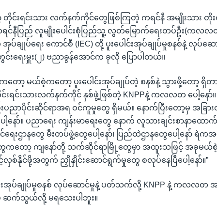
ော့ တိုင်းရင်းသား လက်နက်ကိုင်တွေဖြစ်ကြတဲ့ ကရင်နီ အမျိုးသား တ
ရင်နီပြည် လူမျိုးပေါင်းစုံပြည်သူ့ လွတ်မြောက်ရေးတပ်ဦး(ကလလတ)
်ချုပ်ရေး ကောင်စီ (IEC) တို့ ပူးပေါင်းအုပ်ချုပ်မှုစနစ်နဲ့ လုပ်ဆေ
ွင်းရေးမှူး(၂) ဗညာခွန်အောင်က ခုလို ပြောပါတယ်။
 မယ်စဲ့ကတော့ ပူးပေါင်းအုပ်ချုပ်တဲ့ စနစ်နဲ့ သွားဖို့တော့ ရှိတာ
ုင်းရင်းသားလက်နက်ကိုင် နှစ်ဖွဲ့ဖြစ်တဲ့ KNPPနဲ့ ကလလတ ပေါ့နော်။ ပြ
ပညာပိုင်းဆိုင်ရာအရ ဝင်ကူမှုတွေ ရှိမယ်။ နောက်ပြီးတော့မှ အခြ
ပေါ့နော်။ ပညာရေး ကျန်းမာရေးတွေ နောက် လူသားချင်းစာနာထောက်
ေးဌာနတွေ မီးတပ်ဖွဲ့တွေပေါ့နော်၊ ပြည်ထဲဌာနတွေပေါ့နော် ရဲကအစပ
ကတော့ ကျနော်တို့ သက်ဆိုင်ရာမြို့တွေမှာ အထူးသဖြင့် အခုမယ်စဲ့မြ
့်လှစ်နိုင်ဖို့အတွက် ညှိုနှိုင်းဆောင်ရွက်မှုတွေ စလုပ်နေပြီပေါ့နော်။”
င်းအုပ်ချုပ်မှုစနစ် လုပ်ဆောင်မှုနဲ့ ပတ်သက်လို့ KNPP နဲ့ ကလလတ အဖွဲ့
ဲ့ ဆက်သွယ်လို့ မရသေးပါဘူး။