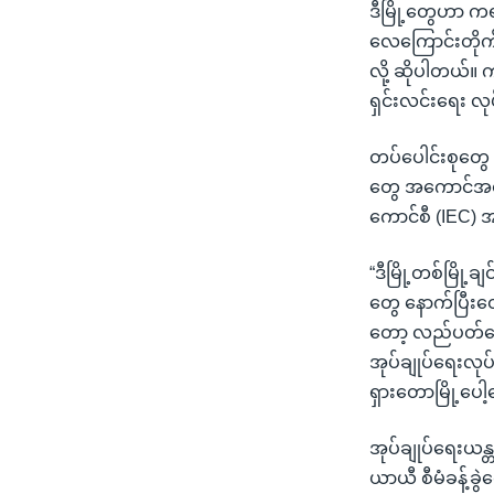
ဒီမြို့တွေဟာ ကရ
လေကြောင်းတိုက်ခိ
လို့ ဆိုပါတယ်။ 
ရှင်းလင်းရေး 
တပ်ပေါင်းစုတွေ 
တွေ အကောင်အထည်
ကောင်စီ (IEC) 
“ဒီမြို့တစ်မြို့
တွေ နောက်ပြီးတ
တော့ လည်ပတ်နေတာ
အုပ်ချုပ်ရေးလုပ်င
ရှားတောမြို့ပေါ့န
အုပ်ချုပ်ရေးယန္
ယာယီ စီမံခန့်ခွ