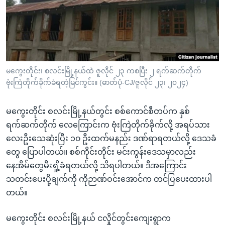
အ
သုတပဒေသာ အင်္ဂလိပ်စာ
ညွန်း
Learning English
စာမျက်နှာ
သို့
ဗွီအိုအေ လူမှုကွန်ယက်များ
ကျော်
ကြည့်
မကွေးတိုင်း၊ စလင်းမြို့နယ်ထဲ ဇူလိုင် ၂၃ ကစပြီး ၂ ရက်ဆက်တိုက်
ဗုံးကြဲတိုက်ခိုက်ခံရတဲ့မြင်ကွင်း။ (ဓာတ်ပုံ-CJ/ဇူလိုင် ၂၃၊ ၂၀၂၄)
ရန်
ဘာသာစကားများ
ရှာဖွေ
မကွေးတိုင်း စလင်းမြို့နယ်တွင်း စစ်ကောင်စီတပ်က နှစ်
ရန်
ရက်ဆက်တိုက် လေကြောင်းက ဗုံးကြဲတိုက်ခိုက်လို့ အရပ်သား
နေရာ
လေးဦးသေဆုံးပြီး ၁၀ ဦးထက်မနည်း ဒဏ်ရာရတယ်လို့ ဒေသခံ
သို့
တွေ ပြောပါတယ်။ စစ်ကိုင်းတိုင်း မင်းကွန်းဒေသမှာလည်း
ကျော်
နေအိမ်တွေမီးရှို့ခံရတယ်လို့ သိရပါတယ်။ ဒီအကြောင်း
ရန်
သတင်းပေးပို့ချက်ကို ကိုဉာဏ်ဝင်းအောင်က တင်ပြပေးထားပါ
တယ်။
မကွေးတိုင်း စလင်းမြို့နယ် ငလှိုင်တွင်းကျေးရွာက