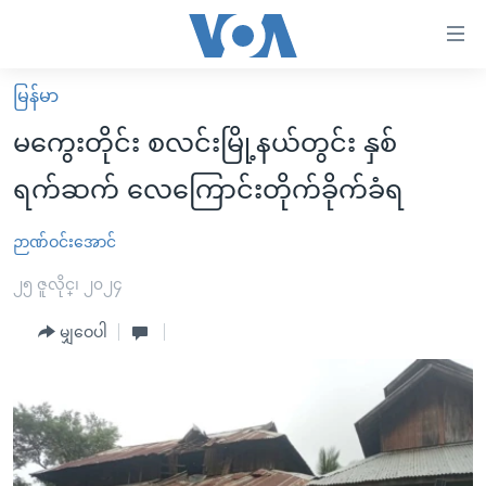
သုံး
ရ
လွယ်ကူ
မြန်မာ
မူလစာမျက်နှာ
စေ
မကွေးတိုင်း စလင်းမြို့နယ်တွင်း နှစ်
မြန်မာ
သည့်
ရက်ဆက် လေကြောင်းတိုက်ခိုက်ခံရ
ကမ္ဘာ့သတင်းများ
Link
ဗွီဒီယို
နိုင်ငံတကာ
ဉာဏ်ဝင်းအောင်
များ
သတင်းလွတ်လပ်ခွင့်
အမေရိကန်
၂၅ ဇူလိုင္၊ ၂၀၂၄
ပင်မ
ရပ်ဝန်းတခု လမ်းတခု အလွန်
တရုတ်
အကြောင်းအရာ
မျှဝေပါ
သို့
အင်္ဂလိပ်စာလေ့လာမယ်
အစ္စရေး-ပါလက်စတိုင်း
ကျော်
အပတ်စဉ်ကဏ္ဍများ
အမေရိကန်သုံးအီဒီယံ
ကြည့်
ရေဒီယိုနှင့်ရုပ်သံ အချက်အလက်များ
မကြေးမုံရဲ့ အင်္ဂလိပ်စာ
ရေဒီယို
ရန်
ပင်မ
ရေဒီယို/တီဗွီအစီအစဉ်
ရုပ်ရှင်ထဲက အင်္ဂလိပ်စာ
တီဗွီ