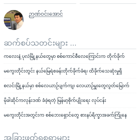
ဉာဏ်ဝင်းအောင်
ဆက်စပ်သတင်းများ ...
ကလေးနဲ့ ပုလဲမြို့နယ်တွေမှာ စစ်ကောင်စီလေကြောင်းက တိုက်ခိုက်
မကွေးတိုင်းတွင်း နယ်မြေရဲစခန်းတိုက်ခိုက်ခံရ၊ ထိခိုက်သေဆုံးမှုရှိ
စလင်းမြို့နယ်မှာ စစ်လေယာဉ်ပျက်ကျ၊ လေယာဉ်မှူးတွေလွတ်မြောက်
မိုခါဆိုင်ကလုန်းဒဏ် ခံခဲ့ရတဲ့ မြန်မာ့စိုက်ပျိုးရေး လုပ်ငန်း
မကွေးတိုင်းအတွင်းက စစ်ဘေးရှောင်တွေ စားနပ်ရိက္ခာအခက်ကြုံနေ
အခြားဖတ်ရှုစရာများ