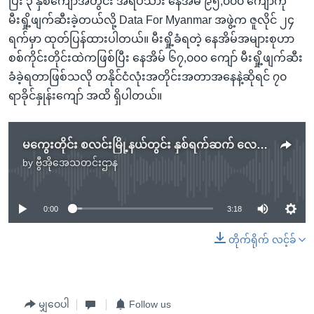
ပြီး ၃ နှစ်ကျော်အတွင်း အရပ်သား နေအိမ် ၉၅,၀၀၀ ကျော်ကို
မီးရှို့ဖျက်ဆီးခဲ့တယ်လို့ Data For Myanmar အဖွဲ့က ဇူလိုင် ၂၄
ရက်မှာ ထုတ်ပြန်ထားပါတယ်။ မီးရှို့ခံရတဲ့ နေအိမ်အများစုဟာ
စစ်ကိုင်းတိုင်းထဲကဖြစ်ပြီး နေအိမ် ၆၇,၀၀၀ ကျော် မီးရှို့ဖျက်ဆီး
ခံခဲ့ရတာဖြစ်သလို တနိုင်ငံလုံးအတိုင်းအတာအနေနဲ့ဆိုရင် ၇၀
ရာခိုင်နှုန်းကျော် အထိ ရှိပါတယ်။
မကွေးတိုင်း စလင်းမြို့နယ်တွင်း နှစ်ရက်ဆက် လေကြောင်းတိုက်ခိုက်ခံရ
by
ဗွီအိုအေသတင်းဌာန
No media source currently available
0:00
3:18
တိုက်ရိုက် လင့်ခ်
မျှဝေပါ
Follow us