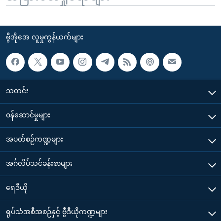
ဗွီအိုအေ လူမှုကွန်ယက်များ
သတင်း
၀န်ဆောင်မှုများ
အပတ်စဉ်ကဏ္ဍများ
အင်္ဂလိပ်သင်ခန်းစာများ
ရေဒီယို
ရုပ်သံအစီအစဉ်နှင့် ဗွီဒီယိုကဏ္ဍများ