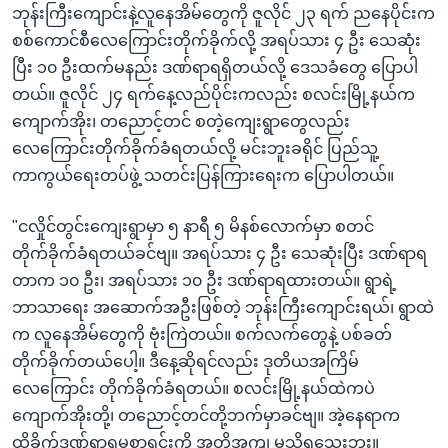
ဘုန်းကြီးကျောင်းနဲ့လူနေအိမ်တွေကို ဇူလိုင် ၂၃ ရက် ညနေပိုင်းက
စစ်ကောင်စီလေကြောင်းတိုက်ခိုက်လို့ အရပ်သား ၄ ဦး သေဆုံး
ပြီး ၁၀ ဦးထက်မနည်း ဒဏ်ရာရရှိတယ်လို့ ဒေသခံတွေ ပြောပါ
တယ်။ ဇူလိုင် ၂၄ ရက်နေ့လည်ပိုင်းကလည်း စလင်းမြို့နယ်က
ကျောက်အိုး၊ တညောင့်တင် စတဲ့ကျေးရွာတွေလည်း
လေကြောင်းတိုက်ခိုက်ခံရတယ်လို့ မင်းဘူးခရိုင် ပြည်သူ့
ကာကွယ်ရေးတပ်ဖွဲ့ သတင်းပြန်ကြားရေးက ပြောပါတယ်။
"ငလှိုင်တွင်းကျေးရွာမှာ ၅ နာရီ ၅ မိနစ်လောက်မှာ စတင်
တိုက်ခိုက်ခံရတယ်ခင်ဗျ။ အရပ်သား ၄ ဦး သေဆုံးပြီး ဒဏ်ရာရ
တာက ၁၀ ဦး၊ အရပ်သား ၁၀ ဦး ဒဏ်ရာရထားတယ်။ ရွာရဲ့
ဘာသာရေး အဆောက်အဦးဖြစ်တဲ့ ဘုန်းကြီးကျောင်းရယ်၊ ရွာထဲ
က လူနေအိမ်တွေကို ဗုံးကြဲတယ်။ စက်လက်တွေနဲ့ ပစ်ခတ်
တိုက်ခိုက်တယ်ပေါ့။ ဒီနေ့ဆိုရင်လည်း ဒုတိယအကြိမ်
လေကြောင်း တိုက်ခိုက်ခံရတယ်။ စလင်းမြို့နယ်ထဲကပဲ
ကျောက်အိုးတို့၊ တညောင့်တင်တို့ဘက်မှာခင်ဗျ။ အဲ့နေရာက
ထိခိုက်ဒဏ်ရာရမှုစာရင်းကို အတိအကျ မသိရသေးဘူး။