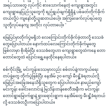
အရပ်သားတွေ လုပ်ကိုင် စားသောက်နေတဲ့ ကျေးရွာအတွင်း
ကျေးရွာနေပြည်သူတွေကို ရည်ရွယ်ချက်ရှိရှိနဲ့ ပစ်ခတ်တိုက်ခိုက်
တယ်လို့ပဲ ကျနော်တို့ယူဆတယ်ပေါ့။ အကြမ်းဖက်လုပ်ရပ်တွေ
သူတို့လုပ်နေကျ အတိုင်း လုပ်တာပေါ့။ "
မြေပြင်မှာတိုက်ပွဲမရှိဘဲ လေကြောင်းတိုက်ခိုက်ခဲ့တာလို့ ဒေသခံ
တွေပြောပါတယ်။ နောက်ထပ်လေကြောင်းတိုက်ခိုက်မှုတွေ
ဖြစ်လာမှာ စိုးရိမ်ပြီး ဒေသခံတွေဟာ ကျေးရွာတွေထဲကနေ တော
တောင်တွေထဲ ပြောင်းရွှေ့နေထိုင်နေရပါတယ်။
စစ်ကိုင်းမြို့ မင်းကွန်းဒေသမှာလည်း စစ်တပ်နဲ့ကာကွယ်ရေး
တပ်ဖွဲ့တွေ တိုက်ပွဲဖြစ်ပြီး နေအိမ် ၃၀ ကျော် မီးရှို့ခံရတယ်လို့
မြေပြင်အခြေအနေသိရှိသူတွေက ပြောပါတယ်။ နာမည်ကျော်
မင်းကွန်း ခေါင်းလောင်းနဲ့ မြသိန်းတန်စေတီအနီးက မင်းကွန်း
တောင်ရွာမြောက်ရွာနဲ့ ရှားရောင်းရွာက နေအိမ်တွေ မီးရှို့ခံရတယ်
လို့ ဒေသခံတဦးကပြောပါတယ်။