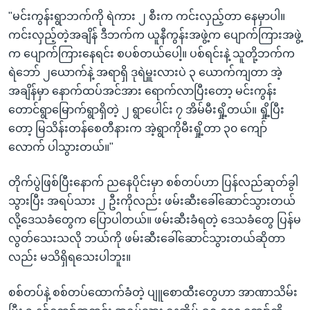
"မင်းကွန်းရွာဘက်ကို ရဲကား ၂ စီးက ကင်းလှည့်တာ နေမှာပါ။
ကင်းလှည့်တဲ့အချိန် ဒီဘက်က ယူနီကွန်းအဖွဲ့က ပျောက်ကြားအဖွဲ့
က ပျောက်ကြားနေရင်း စပစ်တယ်ပေါ့။ ပစ်ရင်းနဲ့ သူတို့ဘက်က
ရဲဘော် ၂ယောက်နဲ့ အရာရှိ ဒုရဲမှူးလားပဲ ၃ ယောက်ကျတာ အဲ့
အချိန်မှာ နောက်ထပ်အင်အား ရောက်လာပြီးတော့ မင်းကွန်း
တောင်ရွာမြောက်ရွာရှိတဲ့ ၂ ရွာပေါင်း ၇ အိမ်မီးရှို့တယ်။ ရှို့ပြီး
တော့ မြသိန်းတန်စေတီနားက အဲ့ရွာကိုမီးရှို့တာ ၃၀ ကျော်
လောက် ပါသွားတယ်။"
တိုက်ပွဲဖြစ်ပြီးနောက် ညနေပိုင်းမှာ စစ်တပ်ဟာ ပြန်လည်ဆုတ်ခွါ
သွားပြီး အရပ်သား ၂ ဦးကိုလည်း ဖမ်းဆီးခေါ်ဆောင်သွားတယ်
လို့ဒေသခံတွေက ပြောပါတယ်။ ဖမ်းဆီးခံရတဲ့ ဒေသခံတွေ ပြန်မ
လွတ်သေးသလို ဘယ်ကို ဖမ်းဆီးခေါ်ဆောင်သွားတယ်ဆိုတာ
လည်း မသိရှိရသေးပါဘူး။
စစ်တပ်နဲ့ စစ်တပ်ထောက်ခံတဲ့ ပျူစောထီးတွေဟာ အာဏာသိမ်း