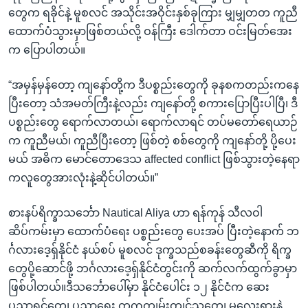
တွေက ရခိုင်နဲ့ မူစလင် အသိုင်းအဝိုင်းနှစ်ခုကြား မျှမျှတတ ကူညီ
ထောက်ပံသွားမှာဖြစ်တယ်လို့ ဝန်ကြီး ဒေါက်တာ ဝင်းမြတ်အေး
က ပြောပါတယ်။
“အမှန်မှန်တော့ ကျနော်တို့က ဒီပစ္စည်းတွေကို ခုနစကတည်းကနေ
ပြီးတော့ သံအမတ်ကြီးနဲ့လည်း ကျနော်တို့ စကားပြောပြီးပါပြီ၊ ဒီ
ပစ္စည်းတွေ ရောက်လာတယ်၊ ရောက်လာရင် တပ်မတော်ရေယာဉ်
က ကူညီမယ်၊ ကူညီပြီးတော့ ဖြစ်တဲ့ စစ်တွေကို ကျနော်တို့ ပို့ပေး
မယ် အဓိက မောင်တောဒေသ affected conflict ဖြစ်သွားတဲ့နေရာ
ကလူတွေအားလုံးနဲ့ဆိုင်ပါတယ်။”
စားနပ်ရိက္ခာသင်္ဘော Nautical Aliya ဟာ ရန်ကုန် သီလဝါ
ဆိပ်ကမ်းမှာ ထောက်ပံရေး ပစ္စည်းတွေ ပေးအပ် ပြီးတဲ့နောက် ဘ
င်္ဂလားဒေ့ရှ်နိုင်ငံ နယ်စပ် မူစလင် ဒုက္ခသည်စခန်းတွေဆီကို ရိက္ခ
တွေပို့ဆောင်ဖို့ ဘင်္ဂလားဒေ့ရှ်နိုင်ငံတွင်းကို ဆက်လက်ထွက်ခွာမှာ
ဖြစ်ပါတယ်။ဒီသင်္ဘောပေါ်မှာ နိုင်ငံပေါင်း ၁၂ နိုင်ငံက ဆေး
ပညာရှင်တွေ၊ ပညာရေး ကဣကျွမ်းကျင်သူတွေ၊ မလေးရှားနဲ့