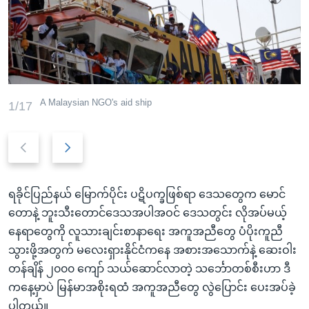
အ
သုတပဒေသာ အင်္ဂလိပ်စာ
ညွန်း
Learning English
စာမျက်နှာ
သို့
ဗွီအိုအေ လူမှုကွန်ယက်များ
ကျော်
ကြည့်
A Malaysian NGO's aid ship
1/17
ရန်
ဘာသာစကားများ
ရှာဖွေ
Previous
Next
ရန်
slide
slide
နေရာ
သို့
ရခိုင်ပြည်နယ် မြောက်ပိုင်း ပဋိပက္ခဖြစ်ရာ ဒေသတွေက မောင်
ကျော်
တောနဲ့ ဘူးသီးတောင်ဒေသအပါအဝင် ဒေသတွင်း လိုအပ်မယ့်
ရန်
နေရာတွေကို လူသားချင်းစာနာရေး အကူအညီတွေ ပံပိုးကူညီ
သွားဖို့အတွက် မလေးရှားနိုင်ငံကနေ အစားအသောက်နဲ့ ဆေးဝါး
တန်ချိန် ၂၀၀၀ ကျော် သယ်ဆောင်လာတဲ့ သင်္ဘောတစ်စီးဟာ ဒီ
ကနေ့မှာပဲ မြန်မာအစိုးရထံ အကူအညီတွေ လွဲပြောင်း ပေးအပ်ခဲ့
ပါတယ်။