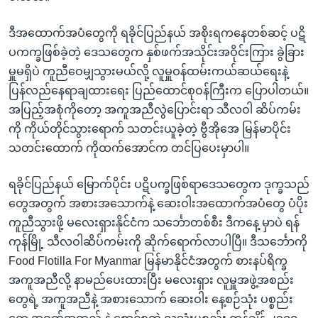
ဒီအထောက်အပံတွေကို ရခိုင်ပြည်နယ် အစိုးရကနေတစ်ဆင့် ပဋိ
ပကက္ခဖြစ်ခဲ့တဲ့ ဒေသတွေက နှစ်ဖက်အသိုင်းအဝိုင်းကြား ခွဲခြား
မှူမရှိပဲ ကူညီဝေမျှသွားမယ်လို့ လူမှူဝန်ထမ်းကယ်ဆယ်ရေးနဲ့
ပြန်လည်နေရာချထားရေး ပြည်ထောင်စုဝန်ကြီးက ပြောပါတယ်။
အပြည့်အစုံကိုတော့ အကူအညီလွဲပြောင်းရာ သီလဝါ ဆိပ်ကမ်း
ကို ကိုယ်တိုင်သွားရောက် သတင်းယူခဲ့တဲ့ ဗွီအိုအေ မြန်မာပိုင်း
သတင်းထောက် ကိုထက်အောင်က တင်ပြပေးမှာပါ။
ရခိုင်ပြည်နယ် မြောက်ပိုင်း ပဋိပက္ခဖြစ်ရာဒေသတွေက ဒုက္ခသည်
တွေအတွက် အစားအသောက်နဲ့ ဆေးဝါးအထောက်အပံတွေ ပံပိုး
ကူညီသွားဖို့ မလေးရှားနိုင်ငံက သင်္ဘောတစ်စီး ဒီကနေ့ မှာပဲ ရန်
ကုန်မြို့ သီလဝါဆိပ်ကမ်းကို ဆိုက်ရောက်လာပါပြီ။ ဒီသင်္ဘောကို
Food Flotilla For Myanmar မြန်မာနိုင်ငံအတွက် စားနပ်ရိက္ခ
အကူအညီလို့ နာမည်ပေးထားပြီး မလေးရှား လူမှူအဖွဲ့အစည်း
တွေရဲ့ အကူအညီနဲ့ အစားသောက် ဆေးဝါး နေ့စဉ်သုံး ပစ္စည်း