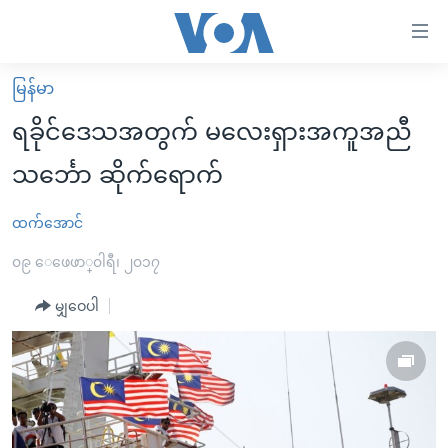
သုံး
ရ
လွယ်ကူ
မြန်မာ
မူလစာမျက်နှာ
စေ
ရခိုင်ဒေသအတွက် မလေးရှားအကူအညီ
မြန်မာ
သည့်
သင်္ဘော ဆိုက်ရောက်
ကမ္ဘာ့သတင်းများ
Link
ဗွီဒီယို
နိုင်ငံတကာ
ထက်အောင်
များ
သတင်းလွတ်လပ်ခွင့်
အမေရိကန်
၀၉ ေဖေဖာ္၀ါရီ၊ ၂၀၁၇
ပင်မ
ရပ်ဝန်းတခု လမ်းတခု အလွန်
တရုတ်
အကြောင်းအရာ
မျှဝေပါ
သို့
အင်္ဂလိပ်စာလေ့လာမယ်
အစ္စရေး-ပါလက်စတိုင်း
ကျော်
အပတ်စဉ်ကဏ္ဍများ
အမေရိကန်သုံးအီဒီယံ
ကြည့်
ရေဒီယိုနှင့်ရုပ်သံ အချက်အလက်များ
မကြေးမုံရဲ့ အင်္ဂလိပ်စာ
ရေဒီယို
ရန်
ပင်မ
ရေဒီယို/တီဗွီအစီအစဉ်
ရုပ်ရှင်ထဲက အင်္ဂလိပ်စာ
တီဗွီ