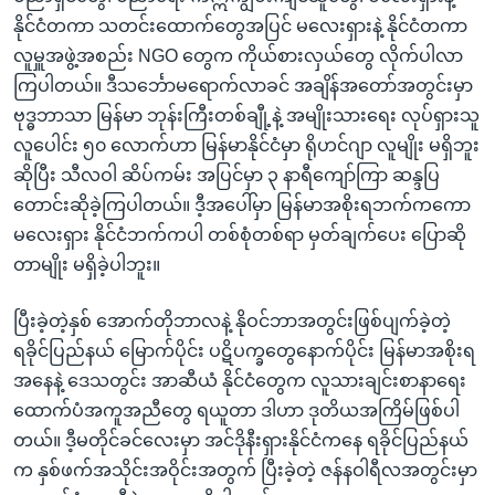
နိုင်ငံတကာ သတင်းထောက်တွေအပြင် မလေးရှားနဲ့ နိုင်ငံတကာ
လူမှူအဖွဲ့အစည်း NGO တွေက ကိုယ်စားလှယ်တွေ လိုက်ပါလာ
ကြပါတယ်။ ဒီသင်္ဘောမရောက်လာခင် အချိန်အတော်အတွင်းမှာ
ဗုဒ္ဓဘာသာ မြန်မာ ဘုန်းကြီးတစ်ချီု့နဲ့ အမျိုးသားရေး လုပ်ရှားသူ
လူပေါင်း ၅၀ လောက်ဟာ မြန်မာနိုင်ငံမှာ ရိုဟင်ဂျာ လူမျိုး မရှိဘူး
ဆိုပြီး သီလဝါ ဆိပ်ကမ်း အပြင်မှာ ၃ နာရီကျော်ကြာ ဆန္ဒပြ
တောင်းဆိုခဲ့ကြပါတယ်။ ဒီ့အပေါ်မှာ မြန်မာအစိုးရဘက်ကကော
မလေးရှား နိုင်ငံဘက်ကပါ တစ်စုံတစ်ရာ မှတ်ချက်ပေး ပြောဆို
တာမျိုး မရှိခဲ့ပါဘူး။
ပြီးခဲ့တဲ့နှစ် အောက်တိုဘာလနဲ့ နိုဝင်ဘာအတွင်းဖြစ်ပျက်ခဲ့တဲ့
ရခိုင်ပြည်နယ် မြောက်ပိုင်း ပဋိပက္ခတွေနောက်ပိုင်း မြန်မာအစိုးရ
အနေနဲ့ ဒေသတွင်း အာဆီယံ နိုင်ငံတွေက လူသားချင်းစာနာရေး
ထောက်ပံအကူအညီတွေ ရယူတာ ဒါဟာ ဒုတိယအကြိမ်ဖြစ်ပါ
တယ်။ ဒီ့မတိုင်ခင်လေးမှာ အင်ဒိုနီးရှားနိုင်ငံကနေ ရခိုင်ပြည်နယ်
က နှစ်ဖက်အသိုင်းအဝိုင်းအတွက် ပြီးခဲ့တဲ့ ဇန်နဝါရီလအတွင်းမှာ