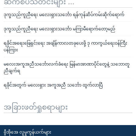
ဆက်စပ်သတင်းများ ...
ဒုက္ခသည်ကူညီရေး မလေးရှားသင်္ဘော ရန်ကုန်ဆိပ်ကမ်းဆိုက်ရောက်
ဒုက္ခသည်ကူညီရေး မလေးရှားသင်္ဘော မကြာမီရောက်တော့မည်
ရခိုင်အရေးဖြေရှင်းရေး အချိန်ကာလတခုပေးဖို့ ဒု ကာကွယ်ရေးဝန်ကြီး
ပန်ကြား
မလေးအကူအညီသင်္ဘောလက်ခံရေး မြန်မာအာဏာပိုင်တွေနဲ့ သဘောတူ
ညီချက်ရ
ရခိုင်အတွက် မလေးရှား အကူအညီ သင်္ဘော ထွက်လာပြီ
အခြားဖတ်ရှုစရာများ
ဗွီအိုအေ လူမှုကွန်ယက်များ