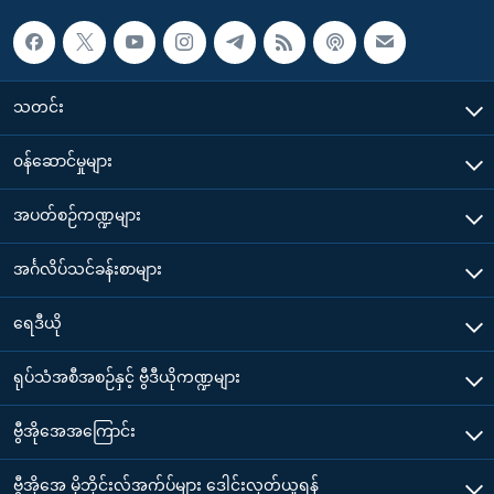
သတင်း
၀န်ဆောင်မှုများ
အပတ်စဉ်ကဏ္ဍများ
အင်္ဂလိပ်သင်ခန်းစာများ
ရေဒီယို
ရုပ်သံအစီအစဉ်နှင့် ဗွီဒီယိုကဏ္ဍများ
ဗွီအိုအေအကြောင်း
ဗွီအိုအေ မိုဘိုင်းလ်အက်ပ်များ ဒေါင်းလုတ်ယူရန်