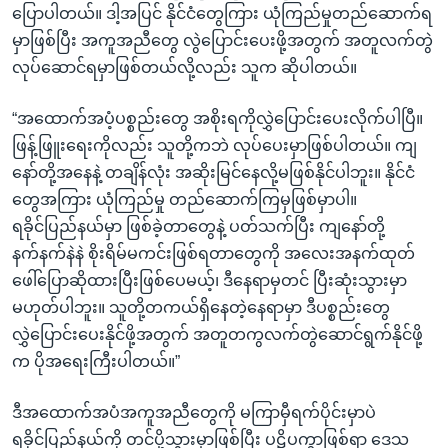
ပြောပါတယ်။ ဒါ့အပြင် နိုင်ငံတွေကြား ယုံကြည်မှုတည်ဆောက်ရ
မှာဖြစ်ပြီး အကူအညီတွေ လွဲပြောင်းပေးဖို့အတွက် အတူလက်တွဲ
လုပ်ဆောင်ရမှာဖြစ်တယ်လို့လည်း သူက ဆိုပါတယ်။
“အထောက်အပံ့ပစ္စည်းတွေ အစိုးရကိုလွှဲပြောင်းပေးလိုက်ပါပြီ။
ဖြန့်ဖြူးရေးကိုလည်း သူတို့ကဘဲ လုပ်ပေးမှာဖြစ်ပါတယ်။ ကျ
နော်တို့အနေနဲ့ တချိန်လုံး အဆိုးမြင်နေလို့မဖြစ်နိုင်ပါဘူး။ နိုင်ငံ
တွေအကြား ယုံကြည်မှု တည်ဆောက်ကြမှဖြစ်မှာပါ။
ရခိုင်ပြည်နယ်မှာ ဖြစ်ခဲ့တာတွေနဲ့ ပတ်သက်ပြီး ကျနော်တို့
နက်နက်နဲနဲ စိုးရိမ်မကင်းဖြစ်ရတာတွေကို အလေးအနက်ထုတ်
ဖေါ်ပြောဆိုထားပြီးဖြစ်ပေမယ့်၊ ဒီနေရာမှတင် ပြီးဆုံးသွားမှာ
မဟုတ်ပါဘူး။ သူတို့တကယ်ရှိနေတဲ့နေရာမှာ ဒီပစ္စည်းတွေ
လွှဲပြောင်းပေးနိုင်ဖို့အတွက် အတူတကွလက်တွဲဆောင်ရွက်နိုင်ဖို့
က ပိုအရေးကြီးပါတယ်။”
ဒီအထောက်အပံအကူအညီတွေကို မကြာမှီရက်ပိုင်းမှာပဲ
ရခိုင်ပြည်နယ်ကို တင်ပို့သွားမှာဖြစ်ပြီး ပဋိပက္ခာဖြစ်ရာ ဒေသ