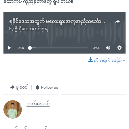
ထောက်ပံ ကူညီခဲ့တာတွေ ရှိပါတယ်။
ရခိုင်ဒေသအတွက် မလေးရှားအကူအညီသင်္ဘော ဆိုက်ရောက်
by
ဗွီအိုအေသတင်းဌာန
No media source currently available
0:00
3:51
တိုက်ရိုက် လင့်ခ်
မျှဝေပါ
Follow us
ထက်အောင်