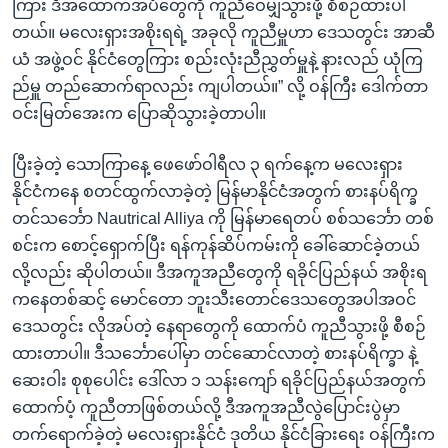
ကြား ဒီအထောက်အပံတွေကို ကူညီဝေမျှသွားဖို့ စီစဉ်ထားပါ
တယ်။ မလေးရှားအစိုးရရဲ့ အခုလို ကူညီမှူဟာ ဒေသတွင်း အာဆီ
ယံ အဖွဲ့ဝင် နိုင်ငံတွေကြား စည်းလုံးညီညွှတ်မှူနဲ့ နားလည် ယုံကြ
ည်မှူ တည်ဆောက်ရာလည်း ကျပါတယ်။” လို့ ဝန်ကြီး ဒေါက်တာ
ဝင်းမြတ်အေးက ပြောဆိုသွားခဲ့တာပါ။
ပြီးခဲ့တဲ့ သောကြာနေ့ ဖေဖော်ဝါရီလ ၃ ရက်နေ့က မလေးရှား
နိုင်ငံကနေ စတင်ထွက်လာခဲ့တဲ့ မြန်မာနိုင်ငံအတွက် စားနပ်ရိက္ခ
တင်သင်္ဘော Nautrical Alliya ကို မြန်မာရေတပ် စစ်သင်္ဘော တစ်
စင်းက စောင့်ရှောက်ပြီး ရန်ကုန်ဆိပ်ကမ်းကို ခေါ်ဆောင်ခဲ့တယ်
လို့လည်း ဆိုပါတယ်။ ဒီအကူအညီတွေကို ရခိုင်ပြည်နယ် အစိုးရ
ကနေတစ်ဆင့် မောင်တော ဘူးသီးတောင်ဒေသတွေအပါအဝင်
ဒေသတွင်း လိုအပ်တဲ့ နေရာတွေကို ထောက်ပံ ကူညီသွားဖို့ စီစဉ်
ထားတာပါ။ ဒီသင်္ဘောပေါ်မှာ တင်ဆောင်လာတဲ့ စားနပ်ရိက္ခာ နဲ့
ဆေးဝါး စုစုပေါင်း ဒေါ်လာ ၁ သန်းကျော် ရခိုင်ပြည်နယ်အတွက်
ထောက်ပံ့ ကူညီတာဖြစ်တယ်လို့ ဒီအကူအညီလွဲပြောင်းပွဲမှာ
တက်ရောက်ခဲ့တဲ့ မလေးရှားနိုင်ငံ ဒုတိယ နိုင်ငံခြားရေး ဝန်ကြီးက