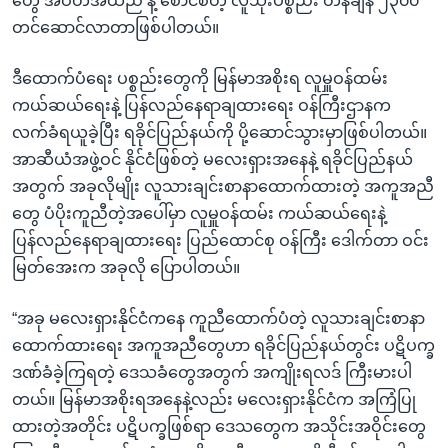
တွေ အဝတ်အထည် နဲ့ စောင်စတဲ့ လူသုံးပစ္စည်း တန်ချိန် ၂၃၀၀
တင်ဆောင်လာတာဖြစ်ပါတယ်။
ဒီထောက်ပံရေး ပစ္စည်းတွေကို မြန်မာအစိုးရ လူမှူဝန်ထမ်း
ကယ်ဆယ်ရေးနဲ့ ပြန်လည်နေရာချထားရေး ဝန်ကြီးဌာနက
လက်ခံရယူခဲ့ပြီး ရခိုင်ပြည်နယ်ကို ပို့ဆောင်သွားမှာဖြစ်ပါတယ်။
အာဆီယံအဖွဲ့ဝင် နိုင်ငံဖြစ်တဲ့ မလေးရှားအနေနဲ့ ရခိုင်ပြည်နယ်
အတွက် အခုလိုမျိုး လူသားချင်းစာနာထောက်ထားတဲ့ အကူအညီ
တွေ ပံပိုးကူညီတဲ့အပေါ်မှာ လူမှူဝန်ထမ်း ကယ်ဆယ်ရေးနဲ့
ပြန်လည်နေရာချထားရေး ပြည်ထောင်စု ဝန်ကြီး ဒေါက်တာ ဝင်း
မြတ်အေးက အခုလို ပြောပါတယ်။
“အခု မလေးရှားနိုင်ငံကနေ ကူညီထောက်ပံတဲ့ လူသားချင်းစာနာ
ထောက်ထားရေး အကူအညီတွေဟာ ရခိုင်ပြည်နယ်တွင်း ပဋိပက္ခ
ဒဏ်ခံခဲ့ကြရတဲ့ ဒေသခံတွေအတွက် အကျိုးရလဒ် ကြီးမားပါ
တယ်။ မြန်မာအစိုးရအနေနဲ့လည်း မလေးရှားနိုင်ငံက အကြံပြု
ထားတဲ့အတိုင်း ပဋိပက္ခဖြစ်ရာ ဒေသတွေက အသိုင်းအဝိုင်းတွေ