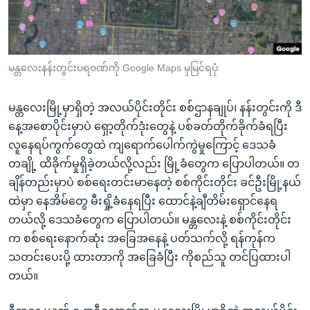
အ
သုတပဒေသာ အင်္ဂလိပ်စာ
ညွန်း
Learning English
စာမျက်နှာ
သို့
ဗွီအိုအေ လူမှုကွန်ယက်များ
မန္တလေးနန်းတွင်းပရဝဏ်ကို Google Maps မှမြင်ရပုံ
ကျော်
ကြည့်
မန္တလေးမြို့မှာရှိတဲ့ အလယ်ပိုင်းတိုင်း စစ်ဌာနချုပ်၊ နန်းတွင်းကို ဒီ
ရန်
နေ့အစောပိုင်းမှာပဲ ရှော့တိုက်ဒုံးတွေနဲ့ ပစ်ခတ်တိုက်ခိုက်ခံရပြီး
ဘာသာစကားများ
ရှာဖွေ
လူနေရပ်ကွက်တွေထဲ ကျရောက်ပေါက်ကွဲမှုကြောင့် ဒေသခံ
ရန်
တချို့ ထိခိုက်မှုရှိခဲ့တယ်လို့လည်း မြို့ခံတွေက ပြောပါတယ်။ တ
နေရာ
ချိန်တည်းမှာပဲ စစ်ရေးတင်းမာနေတဲ့ စစ်ကိုင်းတိုင်း ခင်ဦးမြို့နယ်
သို့
ထဲမှာ နေအိမ်တွေ မီးရှို့ခံနေရပြီး ထောင်နဲ့ချီတိမ်းရှောင်နေရ
ကျော်
တယ်လို့ ဒေသခံတွေက ပြောပါတယ်။ မန္တလေးနဲ့ စစ်ကိုင်းတိုင်း
ရန်
က စစ်ရေးနောက်ဆုံး အခြေအနေနဲ့ ပတ်သက်လို့ ရန်ကုန်က
သတင်းပေးပို့ ထားတာကို အခြေခံပြီး ကိုစည်သူ တင်ပြထားပါ
တယ်။