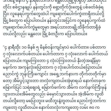
ဒီကနေ့ မနက် ၄ နာရီလောက်က မန္တလေးမြို့မှာရှိတဲ့ အလယ်ပိုင်း
တိုင်း စစ်ဌာနချုပ် နန်းတွင်းကို ရှော့တိုက်ဒုံးတွေနဲ့ ပစ်ခတ်ခံခဲ့ရ
ပြီး၊ လူနေရပ်ကွက်တွေထဲပါ ကျရောက်ပေါက်ကွဲတာရှိတယ်လို့
မြို့ခံတွေက ပြောပါတယ်။ နန်းတွင်းအပြင်က လူနေရပ်ကွက်ထဲ
ကျရောက်ပေါက်ကွဲမှုတွေမှာ အရပ်သားတချို့ထိခိုက်တာရှိခဲ့
တယ်လို့လည်း မန္တလေး မြို့ခံတဦးက ပြောပါတယ်။
"၄ နာရီထိုး ၁၀ မိနစ် ၅ မိနစ်ဝန်းကျင်မှာပဲ ပေါက်တာ။ ပစ်တာက
၇ လုံးလောက်ပစ်တယ်။ ပေါက်တာက ၇ လုံးလောက် ပေါက်တယ်
ပြောတယ်။ ကျမကြားတာ ၄ လုံးပဲကြားတယ် နိုးတဲ့အချိန်မှာ
မနက်က အကုန်လုံးပြောတာက ၇ လုံးပေါက်တယ်ပြောတယ်။
ညောင်ကွဲ ဘုန်းကြီးကျောင်း အရှေ့ဘက်နားက တိုက်တတိုက်မှာ
တော့ အိမ်ပွင့်သွားတာ တလုံးကျတယ်။အဲ့မှာရယ် နောက်တခုက
မြောက်ပြင် သရဲဈေးရဲ့ မြောက်ဖက်က အိမ်က လက်နက်ကြီးမှန်
သွားတယ်။အိမ်တွေလည်း မဲမှောင်သွားတယ်။ အဲ့အိမ်က လူထိ
တယ်လို့တော့ မပြောဘူး။ မထိဘူးနဲ့တူတယ်။ ညောင်ကွဲဘက်က
ကျတော့ လူထိတယ်။ နောက်တလုံးကကျတော့ လမ်း ၈၀ က