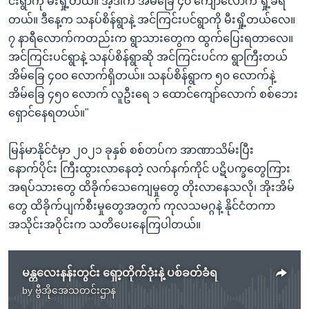
င်းရွာကို မီးရှို့တယ်။ အဲ့ဒါက အိမ်ခြေ ၄၀ ကျော်လောက် ရှို့ခံရ
တယ်။ ဒီနေ့က သနပ်စိန်ရွာနဲ့ အင်ကြင်းပင်ရွာကို မီးရှို့တယ်လေ။
၇ နာရီလောက်ကတည်းက ရွာသားတွေက ထွက်ပြေးရတာလေ။
အင်ကြင်းပင်ရွာနဲ့ သနပ်စိန်ရွာဆို အင်ကြင်းပင်က ရွာကြီးတယ်
အိမ်ခြေ ၄၀၀ လောက်ရှိတယ်။ သနပ်စိန်ရွာက ၅၀ လောက်နဲ့
အိမ်ခြေ ၄၅၀ လောက် လူဦးရေ ၁ ထောင်ကျော်လောက် စစ်ဘေး
ရှောင်နေရတယ်။"
မြန်မာနိုင်ငံမှာ ၂၀၂၁ ခုနှစ် စစ်တပ်က အာဏာသိမ်းပြီး
နောက်ပိုင်း ကြီးထွားလာနေတဲ့ လက်နက်ကိုင် ပဋိပက္ခတွေကြား
အရပ်သားတွေ ထိခိုက်သေကျေမှုတွေ တိုးလာနေသလို၊ အိုးအိမ်
တွေ ထိခိုက်ပျက်စီးမှုတွေအတွက် ကုလသမဂ္ဂနဲ့ နိုင်ငံတကာ
အသိုင်းအဝိုင်းက သတိပေးနေကြပါတယ်။
မန္တလေးနန်းတွင်း ရှော့တိုက်ဒုံးနဲ့ ပစ်ခတ်ခံရ
by
ဗွီအိုအေသတင်းဌာန
No media source currently available