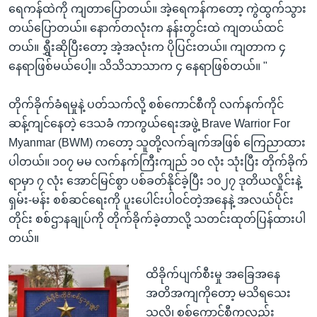
ရေကန်ထဲကို ကျတာပြောတယ်။ အဲ့ရေကန်ကတော့ ကွဲထွက်သွား
တယ်ပြောတယ်။ နောက်တလုံးက နန်းတွင်းထဲ ကျတယ်ထင်
တယ်။ ရွှီးဆိုပြီးတော့ အဲ့အလုံးက ပိုပြင်းတယ်။ ကျတာက ၄
နေရာဖြစ်မယ်ပေါ့။ သိသိသာသာက ၄ နေရာဖြစ်တယ်။ "
တိုက်ခိုက်ခံရမှုနဲ့ ပတ်သက်လို့ စစ်ကောင်စီကို လက်နက်ကိုင်
ဆန့်ကျင်နေတဲ့ ဒေသခံ ကာကွယ်ရေးအဖွဲ့ Brave Warrior For
Myanmar (BWM) ကတော့ သူတို့လက်ချက်အဖြစ် ကြေညာထား
ပါတယ်။ ၁၀၇ မမ လက်နက်ကြီးကျည် ၁၀ လုံး သုံးပြီး တိုက်ခိုက်
ရာမှာ ၇ လုံး အောင်မြင်စွာ ပစ်ခတ်နိုင်ခဲ့ပြီး ၁၀၂၇ ဒုတိယလှိုင်းနဲ့
ရှမ်း-မန်း စစ်ဆင်ရေးကို ပူးပေါင်းပါဝင်တဲ့အနေနဲ့ အလယ်ပိုင်း
တိုင်း စစ်ဌာနချုပ်ကို တိုက်ခိုက်ခဲ့တာလို့ သတင်းထုတ်ပြန်ထားပါ
တယ်။
ထိခိုက်ပျက်စီးမှု အခြေအနေ
အတိအကျကိုတော့ မသိရသေး
သလို၊ စစ်ကောင်စီကလည်း