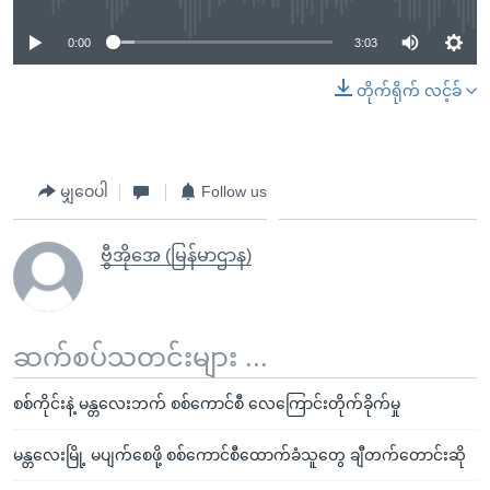
0:00
3:03
တိုက်ရိုက် လင့်ခ်
မျှဝေပါ
Follow us
ဗွီအိုအေ (မြန်မာဌာန)
ဆက်စပ်သတင်းများ ...
စစ်ကိုင်းနဲ့ မန္တလေးဘက် စစ်ကောင်စီ လေကြောင်းတိုက်ခိုက်မှု
မန္တလေးမြို့ မပျက်စေဖို့ စစ်ကောင်စီထောက်ခံသူတွေ ချီတက်တောင်းဆို