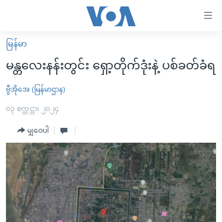
သုံး
ရ
လွယ်ကူ
မြန်မာ
မူလစာမျက်နှာ
စေ
မန္တလေးနန်းတွင်း ရှော့တိုက်ဒုံးနဲ့ ပစ်ခတ်ခံရ
မြန်မာ
သည့်
ကမ္ဘာ့သတင်းများ
ဗွီအိုအေ (မြန်မာဌာန)
Link
ဗွီဒီယို
နိုင်ငံတကာ
၀၃ စက္တင္ဘာ၊ ၂၀၂၄
များ
သတင်းလွတ်လပ်ခွင့်
အမေရိကန်
မျှဝေပါ
ပင်မ
ရပ်ဝန်းတခု လမ်းတခု အလွန်
တရုတ်
အကြောင်းအရာ
သို့
အင်္ဂလိပ်စာလေ့လာမယ်
အစ္စရေး-ပါလက်စတိုင်း
ကျော်
အပတ်စဉ်ကဏ္ဍများ
အမေရိကန်သုံးအီဒီယံ
ကြည့်
ရေဒီယိုနှင့်ရုပ်သံ အချက်အလက်များ
မကြေးမုံရဲ့ အင်္ဂလိပ်စာ
ရေဒီယို
ရန်
ပင်မ
ရေဒီယို/တီဗွီအစီအစဉ်
ရုပ်ရှင်ထဲက အင်္ဂလိပ်စာ
တီဗွီ