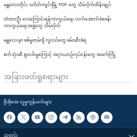
မန္တလေးတိုင်း သပိတ်ကျင်းမြို့ PDF တွေ သိမ်းပိုက်ထိန်းချုပ်
တံတားဦး လေကြောင်းရန်ကာကွယ်ရေး လက်အောက်ခံစခန်း
ကာကွယ်ရေးအဖွဲ့တွေ သိမ်းပိုက်
မန္တလေးမှာ စစ်မှုထမ်းဖို့ လူငယ်တွေ ဖမ်းဆီးခံရ
စက်သုံးဆီ ရှားပါးမှုကြောင့် အငှားယာဉ်လုပ်ငန်းတွေ အခက်ကြုံ
အခြားဖတ်ရှုစရာများ
ဗွီအိုအေ လူမှုကွန်ယက်များ
သတင်း