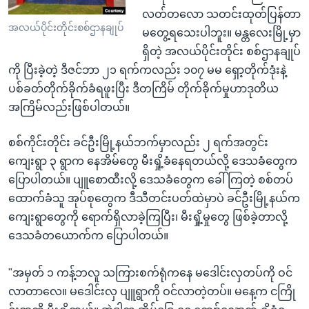
လတ်တလော သတင်းထုတ်ပြန်တာ
အလယ်ပိုင်းတိုင်းစစ်ဌာနချုပ်
မတွေ့ရသေးပါဘူး။ မန္တလေးမြို့မှာ
ရှိတဲ့ အလယ်ပိုင်းတိုင်း စစ်ဌာနချုပ်
ကို ပြီးခဲ့တဲ့ ဒီဇင်ဘာ ၂၁ ရက်ကလည်း ၁၀၇ မမ ရှော့တိုက်ဒုံးနဲ့
ပစ်ခတ်တိုက်ခိုက်ခံရဖူးပြီး ဒီတကြိမ် တိုက်ခိုက်မှုဟာဒုတိယ
အကြိမ်လည်းဖြစ်ပါတယ်။
စစ်ကိုင်းတိုင်း ခင်ဦးမြို့နယ်ဘက်မှာလည်း ၂ ရက်အတွင်း
ကျေးရွာ ၃ ရွာက နေအိမ်တွေ မီးရှို့ခံနေရတယ်လို့ ဒေသခံတွေက
ပြောပါတယ်။ ပျူစောထီးလို့ ဒေသခံတွေက ခေါ်ကြတဲ့ စစ်တပ်
ထောက်ခံသူ အုပ်စုတွေက ဒီသီတင်းပတ်ထဲမှာပဲ ခင်ဦးမြို့နယ်က
ကျေးရွာတွေကို ရောက်ရှိလာခဲ့ကြပြီး၊ မီးရှို့မှုတွေ ဖြစ်ခဲ့တာလို့
ဒေသခံတယောက်က ပြောပါတယ်။
"အမှတ် ၁ ကန့်ဘလူ သကြားစက်ရုံကနေ မဒေါင်းလှတပ်ကို ဝင်
လာတာလေ။ မဒေါင်းလှ ပျူရွာကို ဝင်လာတဲ့တပ်။ မနေ့က ငကြို