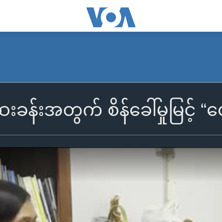
န်းအတွက် စိန်ခေါ်မှုမြင့် “တွေ