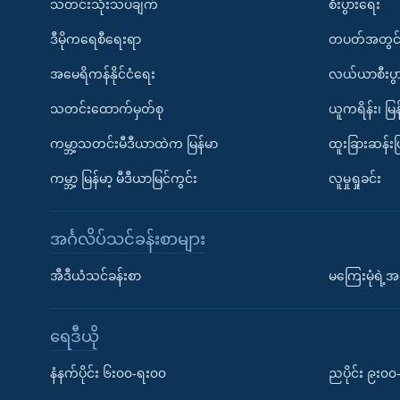
သတင်းသုံးသပ်ချက်
စီးပွားရေး
ဒီမိုကရေစီရေးရာ
တပတ်အတွင်
အမေရိကန်နိုင်ငံရေး
လယ်ယာစီးပွ
သတင်းထောက်မှတ်စု
ယူကရိန်း၊ မြန
ကမ္ဘာ့သတင်းမီဒီယာထဲက မြန်မာ
ထူးခြားဆန်း
ကမ္ဘာ့ မြန်မာ့ မီဒီယာမြင်ကွင်း
လူမှုရှုခင်း
အင်္ဂလိပ်သင်ခန်းစာများ
အီဒီယံသင်ခန်းစာ
မကြေးမုံရဲ့အင
ရေဒီယို
နံနက်ပိုင်း ၆း၀၀-ရး၀၀
ညပိုင်း ၉း၀