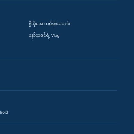
ဗွီအိုအေ တမိနစ်သတင်း
နော်သဇင်ရဲ့ Vlog
droid