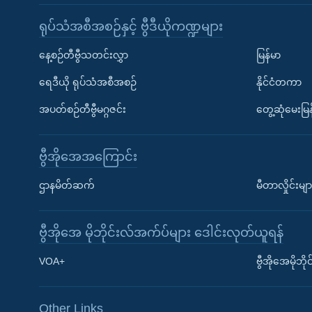
ရုပ်သံအစီအစဉ်နှင့် ဗွီဒီယိုကဏ္ဍများ
နေ့စဉ်တီဗွီသတင်းလွှာ
မြန်မာ
ရေဒီယို ရုပ်သံအစီအစဉ်
နိုင်ငံတကာ
အပတ်စဉ်တီဗွီမဂ္ဂဇင်း
တွေ့ဆုံမေးမြန
ဗွီအိုအေအကြောင်း
ဌာနမိတ်ဆက်
မီတာလှိုင်းမျာ
ဗွီအိုအေ မိုဘိုင်းလ်အက်ပ်များ ဒေါင်းလုတ်ယူရန်
Learning English
VOA+
ဗွီအိုအေမိုဘ
ဗွီအိုအေ လူမှုကွန်ယက်များ
Other Links