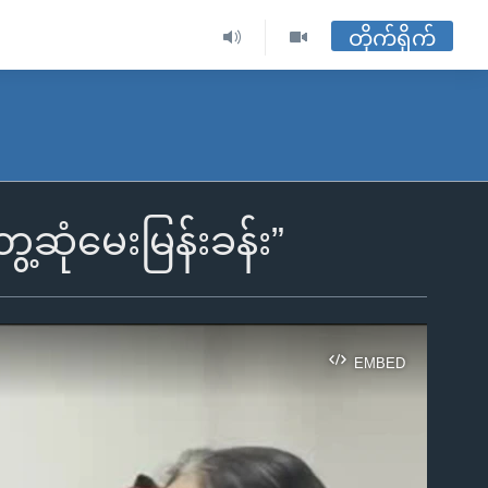
တိုက်ရိုက်
့ဆုံမေးမြန်းခန်း”
EMBED