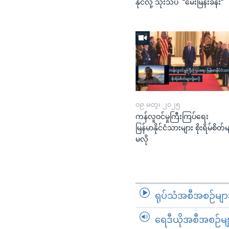
နိုင်လို့ သုံးသပ် "မေးမြန်းခန်း"
၀၉ မတ္၊ ၂၀၂၅
ကန်လူဝင်မှုကြီးကြပ်ရေး
မြန်မာနိုင်ငံသားများ စိုးရိမ်စိတ်မျာ
မလို
ရုပ်သံအစီအစဉ်မျာ
ရေဒီယိုအစီအစဉ်မျ