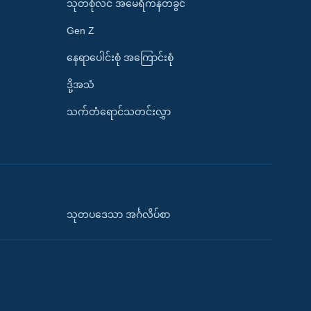
သုတစုံလင် အမေရိကန်တခွင်
Gen Z
နေရာပေါင်းစုံ အကြောင်းစုံ
ဒို့အသံ
သက်တံရောင်သတင်းလွှာ
သုတပဒေသာ အင်္ဂလိပ်စာ