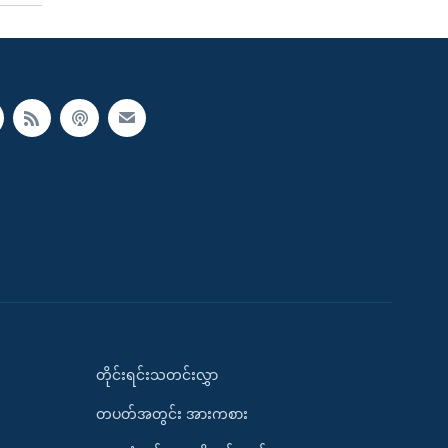
တိုင်းရင်းသတင်းလွှာ
တပတ်အတွင်း အားကစား