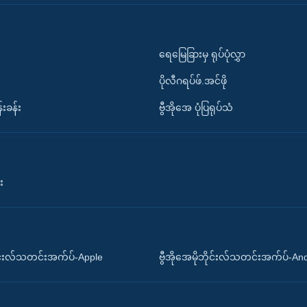
ရေမြေခြားမှ ရုပ်ပုံလွှာ
ပိုလီဂရပ်ဖ်.အင်ဖို
်းခန်း
ဗွီအိုအေ ပုံပြရုပ်သံ
း
ိုင်းလ်သတင်းအက်ပ်-Apple
ဗွီအိုအေမိုဘိုင်းလ်သတင်းအက်ပ်-An