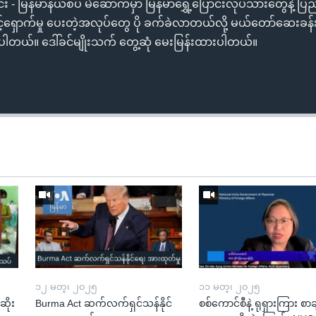
်း - မြန်မာနယ်စပ် မဲဆောက်မှာ မြန်မာရွှေ့ပြောင်းလုပ်သားတွေနဲ့ ပ
့်ရှောက်မှု ပေးတဲ့အလုပ်တွေ ပို ခက်ခဲလာတယ်လို့ မယ်တော်ဆေးခန
ါတယ်။ ဒေါ်ခင်မျိုးသက် တွေ့ဆုံ မေးမြန်းထားပါတယ်။
၁၂ မတ္၊ ၂၀၂၅
၁၁ မတ္၊ ၂၀၂၅
ဆိုး
Burma Act ဆက်လက်ရှင်သန်နိုင်
စစ်ကောင်စီနဲ့ ရုရှားကြား စာခ