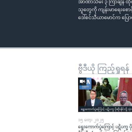
အာဏာသိမ်း ၃ ကြာချိန် ထိုင
သူတွေကို ကျန်းမာရေးစောင
ဒေါ်စင်သီယာမောင်က ပြောပ
ဗွီဒီယို ကြည့်ရှုရန်
၁၅ မတ္၊ ၂၀၂၅
ရွေးကောက်ပွဲကြောင့် ပဋိပက္ခ ပို