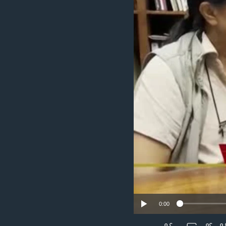
သုတပဒေသာ အင်္ဂလိပ်စာ
အ
ညွန်း
စာမျက်နှာ
သို့
ကျော်
ကြည့်
ရန်
ရှာဖွေ
ရန်
နေရာ
သို့
ကျော်
ရန်
0:00