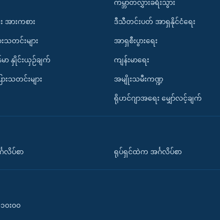
ကမ္ဘာတလွှားခရီးသွား
း အားကစား
ဒီသီတင်းပတ် အာရှနိုင်ငံရေး
ားသတင်းများ
အာရှစီးပွားရေး
်မာ နှိုင်းယှဉ်ချက်
ကျန်းမာရေး
ပြားသတင်းများ
အမျိုးသမီးကဏ္ဍ
ရိုဟင်ဂျာအရေး မျှော်လင့်ချက်
်္ဂလိပ်စာ
ရုပ်ရှင်ထဲက အင်္ဂလိပ်စာ
၀-၁၀း၀၀