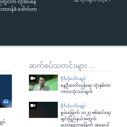
ြည်တွင်းက လိုအပ်နေ
EMBED
်းတာဝန်ခံ ဒေါက်တာ
ဆက်စပ်သတင်းများ ...
ဗွီဒီယိုပေါင်းချုပ်
နွေဦးတော်လှန်ရေး သုံးနှစ်တာ
ကာလသုံးသပ်ချက်
ဗွီဒီယိုပေါင်းချုပ်
ရှမ်းမြောက် ၁၀၂၇ စစ်ဆင်ရေး
ချင်းပြည်နယ်အတွက်
ျုပ်
မဟာဗျူဟာမြောက် အရေးပါ