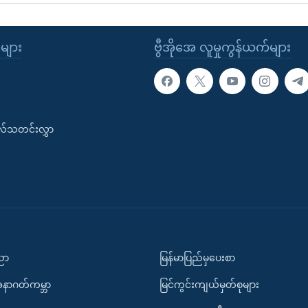
ုများ
ဗွီအိုအေ လူမှုကွန်ယက်များ
းလ်သတင်းလွှာ
ပညာ
မြန်မာပြည်မှပေးစာ
အနာဂတ်ကမ္ဘာ
မြင်ကွင်းကျယ်မှတ်စုများ