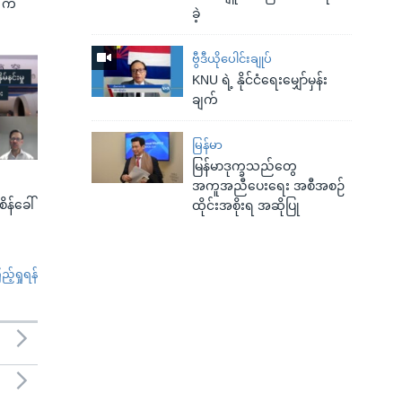
G က
ခဲ့
ဗွီဒီယိုပေါင်းချုပ်
KNU ရဲ့ နိုင်ငံရေးမျှော်မှန်း
ချက်
မြန်မာ
မြန်မာဒုက္ခသည်တွေ
အကူအညီပေးရေး အစီအစဉ်
စိန်ခေါ်
ထိုင်းအစိုးရ အဆိုပြု
်ရှုရန်