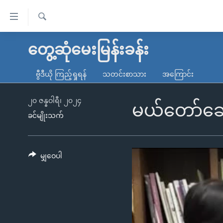
သုံး
ရ
ရှာဖွေ
လွယ်ကူ
မူလစာမျက်နှာ
တွေ့ဆုံမေးမြန်းခန်း
ရ
စေ
မြန်မာ
လာ
ဗွီဒီယို ကြည့်ရှုရန်
သတင်းစာသား
အကြောင်း
သည့်
ဒ်
ကမ္ဘာ့သတင်းများ
Link
ဗွီဒီယို
နိုင်ငံတကာ
၂၀ ဇန္နဝါရီ၊ ၂၀၂၄
မယ်တော်ဆေးခ
များ
ခင်မျိုးသက်
သတင်းလွတ်လပ်ခွင့်
အမေရိကန်
ပင်မ
ရပ်ဝန်းတခု လမ်းတခု အလွန်
တရုတ်
အကြောင်းအရာ
အင်္ဂလိပ်စာလေ့လာမယ်
အစ္စရေး-ပါလက်စတိုင်း
မျှဝေပါ
သို့
အပတ်စဉ်ကဏ္ဍများ
အမေရိကန်သုံးအီဒီယံ
ကျော်
ကြည့်
ရေဒီယိုနှင့်ရုပ်သံ အချက်အလက်များ
မကြေးမုံရဲ့ အင်္ဂလိပ်စာ
ရေဒီယို
ရန်
ရေဒီယို/တီဗွီအစီအစဉ်
ရုပ်ရှင်ထဲက အင်္ဂလိပ်စာ
တီဗွီ
ပင်မ