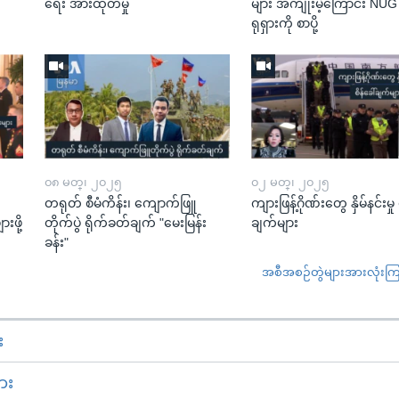
ရေး အားထုတ်မှု
များ အကျိုးမဲ့ကြောင်း NU
ရုရှားကို စာပို့
၀၈ မတ္၊ ၂၀၂၅
၀၂ မတ္၊ ၂၀၂၅
တရုတ် စီမံကိန်း၊ ကျောက်ဖြူ
ကျားဖြန့်ဂိုဏ်းတွေ နှိမ်နင်းမှု 
းဖို့
တိုက်ပွဲ ရိုက်ခတ်ချက် "မေးမြန်း
ချက်များ
ခန်း"
အစီအစဉ်တွဲများအားလုံးကြည့
း
ား