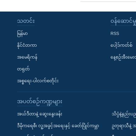
သတင်း
၀န်ဆောင်မှ
မြန်မာ
RSS
နိုင်ငံတကာ
ပေါ့ဒ်ကတ်စ်
အမေရိကန်
နေ့စဉ်အီးမေ
တရုတ်
အစ္စရေး-ပါလက်စတိုင်း
အပတ်စဉ်ကဏ္ဍများ
အယ်ဒီတာနဲ့ ဆွေးနွေးခန်း
သိပ္ပံနဲ့နည်း
ဒီမိုကရေစီ၊ လူ့အခွင့်အရေးနှင့် ခေတ်ပြိုင်ကမ္ဘာ
ဥတုရာသီနဲ့ 