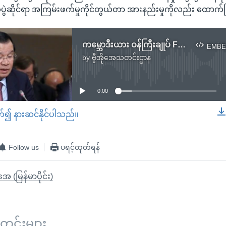
ပွဲဆိုင်ရာ အကြမ်းဖက်မှုကိုင်တွယ်တာ အားနည်းမှုကိုလည်း ထောက်
ကမ္ဘောဒီးယား ဝန်ကြီးချုပ် Facebook အကောင့် ယာယီပိတ်ဖို့ ဘုတ်အဖွဲ့တိုက်တွန်း
EMBE
by
ဗွီအိုအေသတင်းဌာန
No media source currently available
0:00
တ်၍ နားဆင်နိုင်ပါသည်။
EMBED
Follow us
ပရင့်ထုတ်ရန်
ုအေ (မြန်မာပိုင်း)
်းများ ...