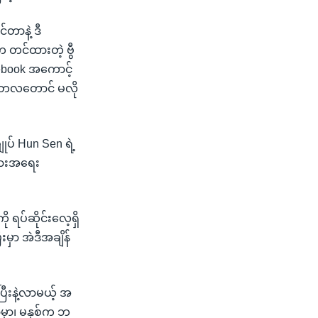
င်တာနဲ့ ဒီ
ဲက တင်ထားတဲ့ ဗွီ
cebook အကောင့်
ု့ တလတောင် မလို
ုပ် Hun Sen ရဲ့
းယားအရေး
ု ရပ်ဆိုင်းလေ့ရှိ
မှာ အဲဒီအချိန်
ပြီးနဲ့လာမယ့် အ
မှာ၊ မနှစ်က ဘ