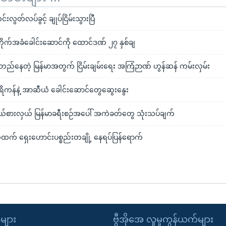
လွတ်လပ်ခွင့် ချုပ်ငြိမ်းသွားပြီ
ိုက်အခံခေါင်းဆောင်ကို ထောင်ဒဏ် ၂၇ နှစ်ချ
းတည်နေတဲ့ မြန်မာအတွက် ငြိမ်းချမ်းရေး အကြံဉာဏ် ဟွန်ဆန် ကမ်းလှမ်း
ိကန်နဲ့ အာဆီယံ ခေါင်းဆောင်တွေဆွေးနွေး
်စားလှယ် မြန်မာခရီးစဉ်အပေါ် အကဲခတ်တွေ သုံးသပ်ချက်
် ရှေးဟောင်းပစ္စည်းတချို့ နေရပ်ပြန်ရောက်
ုများ
ဗွီအိုအေ လူမှုကွန်ယက်များ