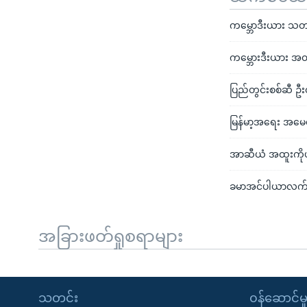
ကမ္ဘောဒီးယား သတင်း
ကမ္ဘေားဒီးယား အတ
ပြည်တွင်းစစ်ဆီ ဦ
မြန်မာ့အရေး အမေရ
အာဆီယံ အထူးကိုယ
ခမာအင်ပါယာလက်ထက
အခြားဖတ်ရှုစရာများ
သတင်း
၀န်ဆောင်မှ