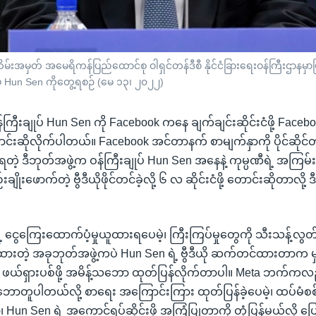
ှတ် အမေရိကန်ပြည်ထောင်စု ဝါရှင်တန်ဒီစီ နိုင်ငံခြားရေးဝန်ကြီးဌာနမှ
် Hun Sen ကိုတွေ့ရစဉ် (မေ ၁၃၊ ၂၀၂၂)
ကြီးချုပ် Hun Sen ကို Facebook ကနေ ချက်ချင်းဆိုင်းငံဖို့ Faceboo
်းဆိုလိုက်ပါတယ်။ Facebook အင်တာနက် စာမျက်နှာကို ပိုင်ဆိုင်တဲ
်ရတဲ့ ဒီဘုတ်အဖွဲ့က ဝန်ကြီးချုပ် Hun Sen အနေနဲ့ ကုမ္ပဏီရဲ့ အကြမ်
းချိုးဖောက်တဲ့ ဗွီဒီယိုဖိုင်တင်ခဲ့လို့ ၆ လ ဆိုင်းငံဖို့ တောင်းဆိုတာလို့ ဒီ
ရဲ့ ငွေကြေးထောက်ပံ့မှုယူထားရပေမဲ့၊ ကြီးကြပ်မှုတွေကို သီးသန့်လွတ
ထားတဲ့ အခုဘုတ်အဖွဲ့ကပဲ Hun Sen ရဲ့ ဗွီဒီယို ဆက်တင်ထားတာက မှ
ယ်ရှားပစ်ဖို့ အမိန့်သဘော ထုတ်ပြန်လိုက်တာပါ။ Meta ဘက်ကလည်း ဒ
သဘောတူပါတယ်လို့ စာရေး အကြောင်းကြား ထုတ်ပြန်ခဲ့ပေမဲ့၊ ထပ်မံစစ
 Hun Sen ရဲ့ အကောင့်ရပ်ဆိုင်းဖို့ အကြံပြုတာကို တုံ့ပြန်မယ်လို့ ပ