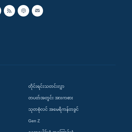
တိုင်းရင်းသတင်းလွှာ
တပတ်အတွင်း အားကစား
သုတစုံလင် အမေရိကန်တခွင်
Gen Z