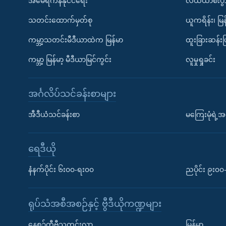
အမေရိကန်နိုင်ငံရေး
လယ်ယာစီးပွ
သတင်းထောက်မှတ်စု
ယူကရိန်း၊ မြန
ကမ္ဘာ့သတင်းမီဒီယာထဲက မြန်မာ
ထူးခြားဆန်း
ကမ္ဘာ့ မြန်မာ့ မီဒီယာမြင်ကွင်း
လူမှုရှုခင်း
အင်္ဂလိပ်သင်ခန်းစာများ
အီဒီယံသင်ခန်းစာ
မကြေးမုံရဲ့အင
ရေဒီယို
နံနက်ပိုင်း ၆း၀၀-ရး၀၀
ညပိုင်း ၉း၀
ရုပ်သံအစီအစဉ်နှင့် ဗွီဒီယိုကဏ္ဍများ
နေ့စဉ်တီဗွီသတင်းလွှာ
မြန်မာ