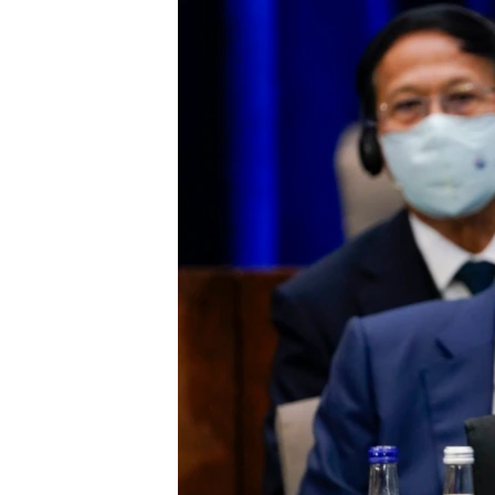
သုတပဒေသာ အင်္ဂလိပ်စာ
အ
ညွန်း
စာမျက်နှာ
သို့
ကျော်
ကြည့်
ရန်
ရှာဖွေ
ရန်
နေရာ
သို့
ကျော်
ရန်