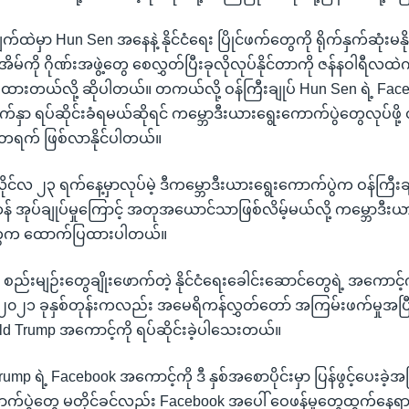
ချက်ထဲမှာ Hun Sen အနေနဲ့ နိုင်ငံရေး ပြိုင်ဖက်တွေကို ရိုက်နှက်ဆုံးမနို
အိမ်ကို ဂိုဏ်းအဖွဲ့တွေ စေလွှတ်ပြီးခုလိုလုပ်နိုင်တာကို ဇန်နဝါရီလထ
ာ်ပြထားတယ်လို့ ဆိုပါတယ်။ တကယ်လို့ ဝန်ကြီးချုပ် Hun Sen ရဲ့ Fa
နှာ ရပ်ဆိုင်းခံရမယ်ဆိုရင် ကမ္ဘောဒီးယားရွေးကောက်ပွဲတွေလုပ်ဖိ
တ်တရက် ဖြစ်လာနိုင်ပါတယ်။
ိုင်လ ၂၃ ရက်နေ့မှာလုပ်မဲ့ ဒီကမ္ဘောဒီးယားရွေးကောက်ပွဲက ဝန်ကြီးချ
 အုပ်ချုပ်မှုကြောင့် အတုအယောင်သာဖြစ်လိမ့်မယ်လို့ ကမ္ဘောဒီ
တွေက ထောက်ပြထားပါတယ်။
ု စည်းမျဉ်းတွေချိုးဖောက်တဲ့ နိုင်ငံရေးခေါင်းဆောင်တွေရဲ့ အကောင့်ကိ
့ ၂၀၂၁ ခုနှစ်တုန်းကလည်း အမေရိကန်လွှတ်တော် အကြမ်းဖက်မှုအပြီး
 Trump အကောင့်ကို ရပ်ဆိုင်းခဲ့ပါသေးတယ်။
p ရဲ့ Facebook အကောင့်ကို ဒီ နှစ်အစောပိုင်းမှာ ပြန်ဖွင့်ပေးခဲ့အ
က်ပွဲတွေ မတိုင်ခင်လည်း Facebook အပေါ် ဝေဖန်မှုတွေထွက်နေရာ