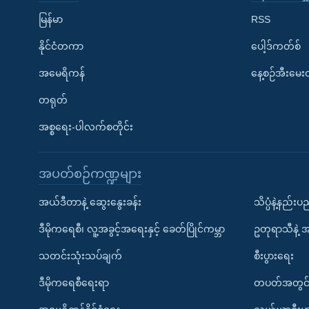
မြန်မာ
RSS
နိုင်ငံတကာ
ပေါ့ဒ်ကတ်စ်
အမေရိကန်
နေ့စဉ်အီးမေ
တရုတ်
အစ္စရေး-ပါလက်စတိုင်း
အပတ်စဉ်ကဏ္ဍများ
အယ်ဒီတာနဲ့ ဆွေးနွေးခန်း
သိပ္ပံနဲ့နည်း
ဒီမိုကရေစီ၊ လူ့အခွင့်အရေးနှင့် ခေတ်ပြိုင်ကမ္ဘာ
ဥတုရာသီနဲ့ 
သတင်းသုံးသပ်ချက်
စီးပွားရေး
ဒီမိုကရေစီရေးရာ
တပတ်အတွင်