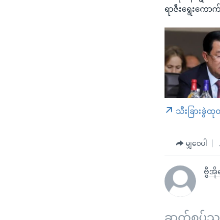
ရာဇီးရွေးကောက်
သီးခြားခွဲထု
မျှဝေပါ
ဗွီအိ
ဆက်စပ်သတင