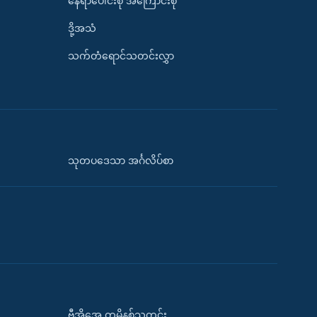
နေရာပေါင်းစုံ အကြောင်းစုံ
ဒို့အသံ
သက်တံရောင်သတင်းလွှာ
သုတပဒေသာ အင်္ဂလိပ်စာ
ဗွီအိုအေ တမိနစ်သတင်း