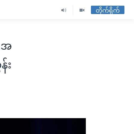
တိုက်ရိုက်
k အ
န်း