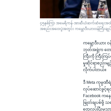
၄၅နှစ်ကြာ အမေရိကန်-အာဆီယံဆက်ဆံရေးအထိမ်းအမ
အစည်းအဝေးပွဲအတွင်း ကမ္ဘောဒီးယားဝန်ကြီးချုပ
ကမ္ဘောဒီးယား ဝန်
ဘုတ်အဖွဲ့က တောင
ကြီးကို ကြီးကြပ
မှုဆိုင်ရာစည်းမျဉ်
လိုက်ပါတယ်။
ဒီ Meta ကုမ္ပဏီ
လုပ်ဆောင်ခွင့်ရ
Facebook ကနေ ဖ
ဖြုတ်ချပစ်ဖို့ 
တွေလုပ်ပြီးမှသာ၊