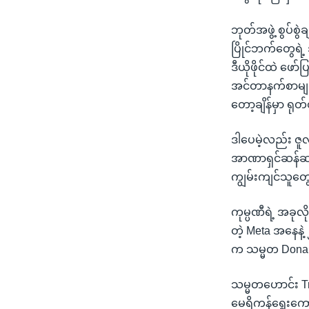
ဘုတ်အဖွဲ့ စွပ်စွဲ
ပြိုင်ဘက်တွေရဲ့ 
ဒီယိုဖိုင်ထဲ ဖေ
အင်တာနက်စာမျက်
တော့ချိန်မှာ ရု
ဒါပေမဲ့လည်း ဇူလ
အာဏာရှင်ဆန်ဆန်
ကျွမ်းကျင်သူ
ကုမ္ပဏီရဲ့ အခုလိ
တဲ့ Meta အနေနဲ
က သမ္မတ Donald
သမ္မတဟောင်း Trum
မေရိကန်ရွေးကော