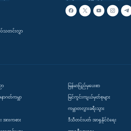
းလ်သတင်းလွှာ
ပညာ
မြန်မာပြည်မှပေးစာ
အနာဂတ်ကမ္ဘာ
မြင်ကွင်းကျယ်မှတ်စုများ
ကမ္ဘာတလွှားခရီးသွား
း အားကစား
ဒီသီတင်းပတ် အာရှနိုင်ငံရေး