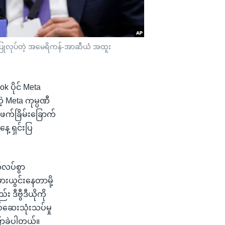
ာပြုလုပ်တဲ့ အမေရိကန်-အာဆီယံ အထူး
k ပိုင် Meta
့ Meta ကုမ္ပဏီ
းဖက်ခြိမ်းခြောက်
နေ့ ရှင်းပြ
်လပ်စွာ
ားယွင်းနေတာမို့
ီဗွီဒီယိုကို
်ဆေးသုံးသပ်မှု
ြောခဲ့ပါတယ်။