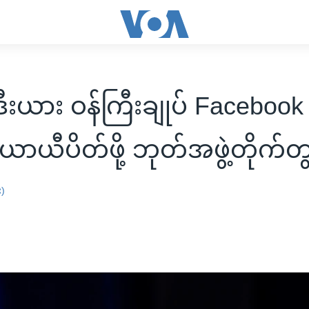
ဒီးယား ဝန်ကြီးချုပ် Faceboo
ယာယီပိတ်ဖို့ ဘုတ်အဖွဲ့တိုက်တွ
း)