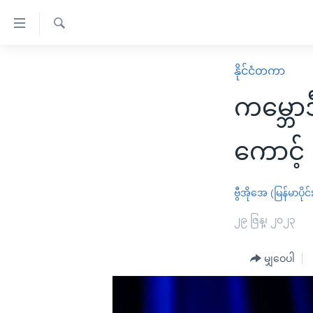
သုံး
ရ
ရှာဖွေ
လွယ်ကူ
မူလစာမျက်နှာ
နိုင်ငံတကာ
ရ
စေ
မြန်မာ
လာ
ကမ္ဘော
သည့်
ဒ်
ကမ္ဘာ့သတင်းများ
Link
ဗွီဒီယို
နိုင်ငံတကာ
ကောင့် 
များ
သတင်းလွတ်လပ်ခွင့်
အမေရိကန်
ပင်မ
ရပ်ဝန်းတခု လမ်းတခု အလွန်
တရုတ်
ဗွီအိုအေ (မြန်မာပိုင်
အကြောင်းအရာ
အင်္ဂလိပ်စာလေ့လာမယ်
အစ္စရေး-ပါလက်စတိုင်း
၂၉ ဇြန္၊ ၂၀၂၃
သို့
အပတ်စဉ်ကဏ္ဍများ
အမေရိကန်သုံးအီဒီယံ
ကျော်
မျှဝေပါ
ကြည့်
ရေဒီယိုနှင့်ရုပ်သံ အချက်အလက်များ
မကြေးမုံရဲ့ အင်္ဂလိပ်စာ
ရေဒီယို
ရန်
ရေဒီယို/တီဗွီအစီအစဉ်
ရုပ်ရှင်ထဲက အင်္ဂလိပ်စာ
တီဗွီ
ပင်မ