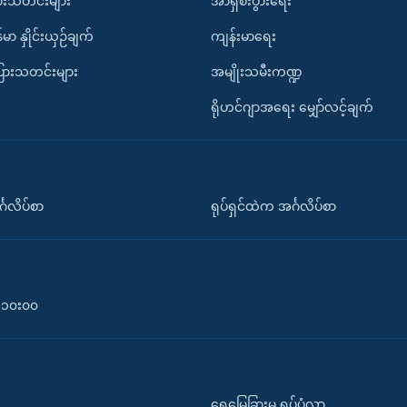
ားသတင်းများ
အာရှစီးပွားရေး
်မာ နှိုင်းယှဉ်ချက်
ကျန်းမာရေး
ပြားသတင်းများ
အမျိုးသမီးကဏ္ဍ
ရိုဟင်ဂျာအရေး မျှော်လင့်ချက်
်္ဂလိပ်စာ
ရုပ်ရှင်ထဲက အင်္ဂလိပ်စာ
၀-၁၀း၀၀
ရေမြေခြားမှ ရုပ်ပုံလွှာ