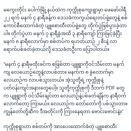
မကွေးတိုင်း ပေါက်မြို့နယ်ထဲက ကုက္ကိုစုကျေးရွာမှာ ဖေဖော်ဝါရီ
၂၂ ရက် မနက် ၄ နာရီခန့်က ဒေသခံကာကွယ်ရေးတပ်ဖွဲ့တွေနဲ့ စစ်
ကောင်စီထောက်ခံတဲ့ ပျူစောထီးတပ်ဖွဲ့တွေ တိုက်ပွဲဖြစ်ပွားခဲ့တာ
ပါ။ တိုက်ပွဲဟာ မနက် ၇ နာရီခွဲအထိ ၃ နာရီကျော် ကြာမြင့်ခဲ့ပြီး
မနက် ၈ နာရီလောက်မှာ စစ်တပ်က ရဟတ်ယာဉ် ၂ စီးနဲ့ လာ
ရောက်ပစ်ခတ်ခဲ့တယ်လို့ ဒေသခံတဦးက ပြောပါတယ်။
“မနက် ၄ နာရီမထိုးခင်က စဖြစ်တာ ပျူရွာကိုဝင်သိမ်းတာ မနက်
ကျ လေယောဉ်တွေနဲ့လာပစ်တာ။ မနက်က ၈ ခွဲလောက်မှာ
လေယာဉ်က လာပစ်သွားတယ်။ အဲ့သူတို့ရဲ့ ကုက္ကိုစုနဲ့
ပတ်ဝန်းကျင်အနားတွေပေါ့။ သူတို့ကုက္ကိုစုကို ဒီဘက် PDF တွေ
က ပျူရွာကို ဝင်သိမ်းချင်တာ လေယာဉ်နဲ့ပစ်ခတ်ချိန်က နာရီဝက်
လောက်တော့ ကြာမယ်။ လေယာဉ်က တော်တော်ကို ပစ်သွားတာ။
ကျွန်တော်တို့ဆီက ဒီအတိုင်းကို ကြားနေရတာ ဗောင်းဗောင်းနဲ့။”
ကုက္ကိုစုရွာဟာ စစ်တပ်ကို အားပေးထောက်ခံတဲ့ ပျူစောထီး