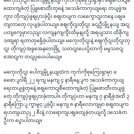
မကှေးတိုငျး၊ ပေါကျမွို့နယျ၊ ကုက်ကိုစုကြေးရှာမှာ စဈကောငျစီ
ထောကျခံတဲ့ ပြူစောထီးတှနေဲ့ ဒသေခံကာကှယျရေး တပျဖှဲ့အ
ကွား တိုကျပှဲဖွဈပှားခဲ့ပွီး စဈတပျက လကွေောငျးကနေ ပဈခ
တျတာတှေ လုပျခဲ့ပါတယျ။ စဈကိုငျးတိုငျး ခငျဦးမွို့နယျ အငျ
ပတျကှေ့မှာလညျး လကျနကျကွီးထိမှနျလို့ အရပျသား ထိခိုကျ
ဒဏျရာ ရတာတှရှေိခဲ့ပါတယျ။ မကှေးတိုငျးနဲ့ စဈကိုငျးတိုငျးတှ
ငျး တိုကျပှဲအခွအေနတေခြို့ သတငျးပေးပို့တာကို မမွသဇငျ
အောငျက တငျပွပေးပါမယျ။
မကှေးတိုငျး ပေါကျမွို့နယျထဲက ကုက်ကိုစုကြေးရှာမှာ ဖ
ဖေောျဝါရီ ၂၂ ရကျ မနကျ ၄ နာရီခန့ျက ဒသေခံကာကှယျ
ရေးတပျဖှဲ့တှနေဲ့ စဈကောငျစီထောကျခံတဲ့ ပြူစောထီးတပျဖှဲ့
တှေ တိုကျပှဲဖွဈပှားခဲ့တာပါ။ တိုကျပှဲဟာ မနကျ ၇ နာရီခှဲအထိ ၃
နာရီကြောျ ကွာမွင့ျခဲ့ပွီး မနကျ ၈ နာရီလောကျမှာ စဈတပျက
ရဟတျယာဉျ ၂ စီးနဲ့ လာရောကျပဈခတျခဲ့တယျလို့ ဒသေခံတ
ဦးက ပွောပါတယျ။