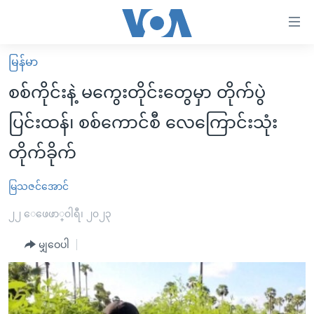
သုံး
ရ
လွယ်ကူ
မြန်မာ
မူလစာမျက်နှာ
စေ
စစ်ကိုင်းနဲ့ မကွေးတိုင်းတွေမှာ တိုက်ပွဲ
မြန်မာ
သည့်
ပြင်းထန်၊ စစ်ကောင်စီ လေကြောင်းသုံး
ကမ္ဘာ့သတင်းများ
Link
တိုက်ခိုက်
ဗွီဒီယို
နိုင်ငံတကာ
များ
သတင်းလွတ်လပ်ခွင့်
အမေရိကန်
ပင်မ
မြသဇင်အောင်
ရပ်ဝန်းတခု လမ်းတခု အလွန်
တရုတ်
အကြောင်းအရာ
၂၂ ေဖေဖာ္၀ါရီ၊ ၂၀၂၃
သို့
အင်္ဂလိပ်စာလေ့လာမယ်
အစ္စရေး-ပါလက်စတိုင်း
ကျော်
မျှဝေပါ
အပတ်စဉ်ကဏ္ဍများ
အမေရိကန်သုံးအီဒီယံ
ကြည့်
ရေဒီယိုနှင့်ရုပ်သံ အချက်အလက်များ
မကြေးမုံရဲ့ အင်္ဂလိပ်စာ
ရေဒီယို
ရန်
ပင်မ
ရေဒီယို/တီဗွီအစီအစဉ်
ရုပ်ရှင်ထဲက အင်္ဂလိပ်စာ
တီဗွီ