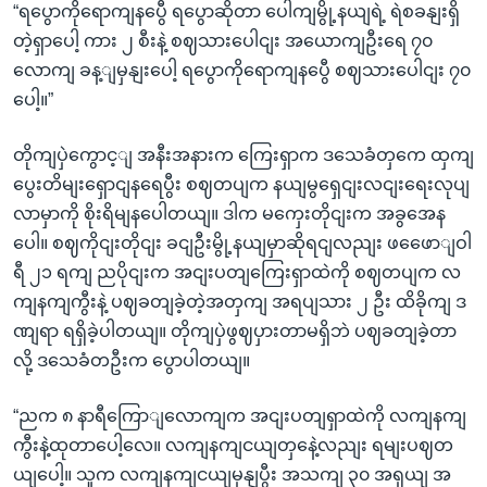
“ရပွောကိုရောကျနပွေီ ရပွောဆိုတာ ပေါကျမွို့နယျရဲ့ ရဲစခနျးရှိ
တဲ့ရှာပေါ့ ကား ၂ စီးနဲ့ စဈသားပေါငျး အယောကျဦးရေ ၇၀
လောကျ ခန့ျမှနျးပေါ့ ရပွောကိုရောကျနပွေီ စဈသားပေါငျး ၇၀
ပေါ့။”
တိုကျပှဲကွောင့ျ အနီးအနားက ကြေးရှာက ဒသေခံတှကေ ထှကျ
ပွေးတိမျးရှောငျနရေပွီး စဈတပျက နယျမွရှေငျးလငျးရေးလုပျ
လာမှာကို စိုးရိမျနပေါတယျ။ ဒါက မကှေးတိုငျးက အခွအေန
ပေါ။ စဈကိုငျးတိုငျး ခငျဦးမွို့နယျမှာဆိုရငျလညျး ဖဖေောျဝါ
ရီ ၂၁ ရကျ ညပိုငျးက အငျးပတျကြေးရှာထဲကို စဈတပျက လ
ကျနကျကွီးနဲ့ ပဈခတျခဲ့တဲ့အတှကျ အရပျသား ၂ ဦး ထိခိုကျ ဒ
ဏျရာ ရရှိခဲ့ပါတယျ။ တိုကျပှဲဖွဈပှားတာမရှိဘဲ ပဈခတျခဲ့တာ
လို့ ဒသေခံတဦးက ပွောပါတယျ။
“ညက ၈ နာရီကြောျလောကျက အငျးပတျရှာထဲကို လကျနကျ
ကွီးနဲ့ထုတာပေါ့လေ။ လကျနကျငယျတှနေဲ့လညျး ရမျးပဈတ
ယျပေါ့။ သူက လကျနကျငယျမှနျပွီး အသကျ ၃၀ အရှယျ အ