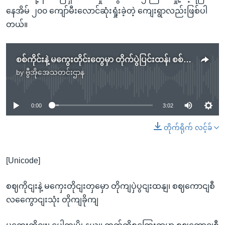
နေအိမ် ၂၀၀ ကျော်မီးလောင်ဆုံးရှုံးခဲ့တဲ့ ကျေးရွာလည်းဖြစ်ပါ
တယ်။
စစ်ကိုင်းနဲ့ မကွေးတိုင်းတွေမှာ တိုက်ပွဲပြင်းထန်၊ စစ်ကောင်စီ လေကြောင်းသုံး တိုက်ခိုက်
by
ဗွီအိုအေသတင်းဌာန
No media source currently available
0:00
3:02
တိုက်ရိုက် လင့်ခ်
[Unicode]
စဈကိုငျးနဲ့ မကှေးတိုငျးတှမှော တိုကျပှဲပွငျးထနျ၊ စဈကောငျစီ
လကွေောငျးသုံး တိုကျခိုကျ