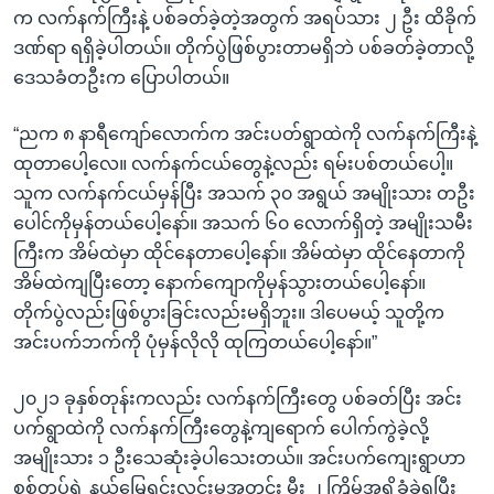
က လက်နက်ကြီးနဲ့ ပစ်ခတ်ခဲ့တဲ့အတွက် အရပ်သား ၂ ဦး ထိခိုက်
ဒဏ်ရာ ရရှိခဲ့ပါတယ်။ တိုက်ပွဲဖြစ်ပွားတာမရှိဘဲ ပစ်ခတ်ခဲ့တာလို့
ဒေသခံတဦးက ပြောပါတယ်။
“ညက ၈ နာရီကျော်လောက်က အင်းပတ်ရွာထဲကို လက်နက်ကြီးနဲ့
ထုတာပေါ့လေ။ လက်နက်ငယ်တွေနဲ့လည်း ရမ်းပစ်တယ်ပေါ့။
သူက လက်နက်ငယ်မှန်ပြီး အသက် ၃၀ အရွယ် အမျိုးသား တဦး
ပေါင်ကိုမှန်တယ်ပေါ့နော်။ အသက် ၆၀ လောက်ရှိတဲ့ အမျိုးသမီး
ကြီးက အိမ်ထဲမှာ ထိုင်နေတာပေါ့နော်။ အိမ်ထဲမှာ ထိုင်နေတာကို
အိမ်ထဲကျပြီးတော့ နောက်ကျောကိုမှန်သွားတယ်ပေါ့နော်။
တိုက်ပွဲလည်းဖြစ်ပွားခြင်းလည်းမရှိဘူး။ ဒါပေမယ့် သူတို့က
အင်းပက်ဘက်ကို ပုံမှန်လိုလို ထုကြတယ်ပေါ့နော်။”
၂၀၂၁ ခုနှစ်တုန်းကလည်း လက်နက်ကြီးတွေ ပစ်ခတ်ပြီး အင်း
ပက်ရွာထဲကို လက်နက်ကြီးတွေနဲ့ကျရောက် ပေါက်ကွဲခဲ့လို့
အမျိုးသား ၁ ဦးသေဆုံးခဲ့ပါသေးတယ်။ အင်းပက်ကျေးရွာဟာ
စစ်တပ်ရဲ့ နယ်မြေရှင်းလင်းမှုအတွင်း မီး ၂ ကြိမ်အရှို့ခံခဲ့ရပြီး