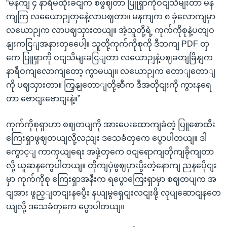
“မနကျ ၄ နာရီမထိုးခငျက စဖွဈတာ ပြူရှာကိုဝငျသိမျးတာ မန
ကျကြ လယေောဉျတှနေဲ့လာပဈတာ။ မနကျက ၈ ခှဲလောကျမှာ
လယောဉျက လာပဈသှားတယျ။ အဲ့သူတို့ရဲ့ ကုက်ကိုစုနဲ့ပတျဝ
နျးကငြျအနားတှပေေါ့။ သူတို့ကုက်ကိုစုကို ဒီဘကျ PDF တှ
ကေ ပြူရှာကို ဝငျသိမျးခငြျတာ လယောဉျနဲ့ပဈခတျခြိနျက
နာရီဝကျလောကျတော့ ကွာမယျ။ လယောဉျက တောျတောျ
ကို ပဈသှားတာ။ ကြှနျတောျတို့ဆီက ဒီအတိုငျးကို ကွားနရေ
တာ ဗောငျးဗောငျးနဲ့။”
ကုက်ကိုစုရှာဟာ စဈတပျကို အားပေးထောကျခံတဲ့ ပြူစောထီး
ကြေးရှာဖွဈတယျလို့လညျး ဒသေခံတှကေ ပွောပါတယျ။ ဒါ
ကွောင့ျ ကာကှယျရေး အဖှဲ့တှကေ ဝငျရောကျတိုကျခိုကျတာ
လို့ ယူဆနကွေပါတယျ။ တိုကျပှဲဖွဈပှားပွီးတဲ့နောကျ ညနပေိုငျး
မှာ ကုက်ကိုစု ကြေးရှာအနီးက ရပွောကြေးရှာမှာ စဈတပျက အ
ငျအား ဖွည့ျတငျးနပွေီး နယျမွရှေငျးလငျးဖို့ လုပျဆောငျနတေ
ယျလို့ ဒသေခံတှကေ ပွောပါတယျ။