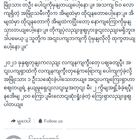
မြိုးသား တဦး ပေါငျကိုမှနျတယျပေါ့နောျ။ အသကျ ၆၀ လော
ကျရှိတဲ့ အမြိုးသမီးကွီးက အိမျထဲမှာ ထိုငျနတောပေါ့နောျ။ အိ
မျထဲမှာ ထိုငျနတောကို အိမျထဲကပြွီးတော့ နောကျကြောကိုမှနျ
သှားတယျပေါ့နောျ။ တိုကျပှဲလညျးဖွဈပှားခွငျးလညျးမရှိဘူး။
ဒါပမေယ့ျ သူတို့က အငျးပကျဘကျကို ပုံမှနျလိုလို ထုကွတယျ
ပေါ့နောျ။”
၂၀၂၁ ခုနှဈတုနျးကလညျး လကျနကျကွီးတှေ ပဈခတျပွီး အ
ငျးပကျရှာထဲကို လကျနကျကွီးတှနေဲ့ကရြောကျ ပေါကျကှဲခဲ့လို့
အမြိုးသား ၁ ဦးသဆေုံးခဲ့ပါသေးတယျ။ အငျးပကျကြေးရှာဟာ
စဈတပျရဲ့ နယျမွရှေငျးလငျးမှုအတှငျး မီး ၂ ကွိမျအရှို့ခံခဲ့ရပွီး
နအေိမျ ၂၀၀ ကြောျမီးလောငျဆုံးရှုံးခဲ့တဲ့ ကြေးရှာလညျးဖွဈ
ပါတယျ။
မျှဝေပါ
Follow us