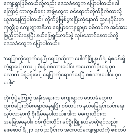
ကျေးရွာဖြစ်တယ်လို့လည်း ဒေသခံတွေက ပြောပါတယ်။ ဒါ
ကြောင့် ကာကွယ်ရေး အဖွဲ့တွေက ဝင်ရောက်တိုက်ခိုက်တာလို့
ယူဆနေကြပါတယ်။ တိုက်ပွဲဖြစ်ပွားပြီးတဲ့နောက် ညနေပိုင်းမှာ
ကုက္ကိုစု ကျေးရွာအနီးက ရေပြာကျေးရွာမှာ စစ်တပ်က အင်အား
ဖြည့်တင်းနေပြီး နယ်မြေရှင်းလင်းဖို့ လုပ်ဆောင်နေတယ်လို့
ဒေသခံတွေက ပြောပါတယ်။
“ရေပြာကိုရောက်နေပြီ ရေပြာဆိုတာ ပေါက်မြို့နယ်ရဲ့ ရဲစခန်းရှိ
တဲ့ရွာပေါ့ ကား ၂ စီးနဲ့ စစ်သားပေါင်း အယောက်ဦးရေ ၇၀
လောက် ခန့်မှန်းပေါ့ ရေပြာကိုရောက်နေပြီ စစ်သားပေါင်း ၇၀
ပေါ့။”
တိုက်ပွဲကြောင့် အနီးအနားက ကျေးရွာက ဒေသခံတွေက
ထွက်ပြေးတိမ်းရှောင်နေရပြီး စစ်တပ်က နယ်မြေရှင်းလင်းရေး
လုပ်လာမှာကို စိုးရိမ်နေပါတယ်။ ဒါက မကွေးတိုင်းက
အခြေအနေပါ။ စစ်ကိုင်းတိုင်း ခင်ဦးမြို့နယ်မှာဆိုရင်လည်း
ဖေဖော်ဝါရီ ၂၁ ရက် ညပိုင်းက အင်းပတ်ကျေးရွာထဲကို စစ်တပ်