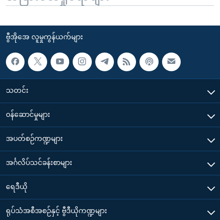
ဗွီအိုအေ လူမှုကွန်ယက်များ
သတင်း
၀န်ဆောင်မှုများ
အပတ်စဉ်ကဏ္ဍများ
အင်္ဂလိပ်သင်ခန်းစာများ
ရေဒီယို
ရုပ်သံအစီအစဉ်နှင့် ဗွီဒီယိုကဏ္ဍများ