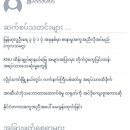
မြသဇင်အောင်
ဆက်စပ်သတင်းများ ...
မြန်မာ့လူဦးရေ ၃ ပုံ ၁ ပုံ အခုနှစ်မှာ စာနာမှုအကူအညီလိုအပ်မည်
(ကုလသမဂ္ဂ)
KNU ထိန်းချုပ်ရာနယ်မြေ အများအပြားမှာ တိုက်ပွဲတွေပြင်းထန်၊
အရပ်သားသေဆုံးမှုတွေရှိ
လွိုင်ကော်မြို့နယ်တွင်း လက်နက်ကြီးပစ်ခတ်မှု အရပ်သားထိခိုက်
အာဆီယံဘုံသဘောထားထောက်ခံမှု တရုတ်ကို အင်ဒိုကျေးဇူးစကားဆို
နိုင်ငံတကာအကူအညီအပေါ် မေးခွန်းထုတ်ခြင်း
အခြားဖတ်ရှုစရာများ