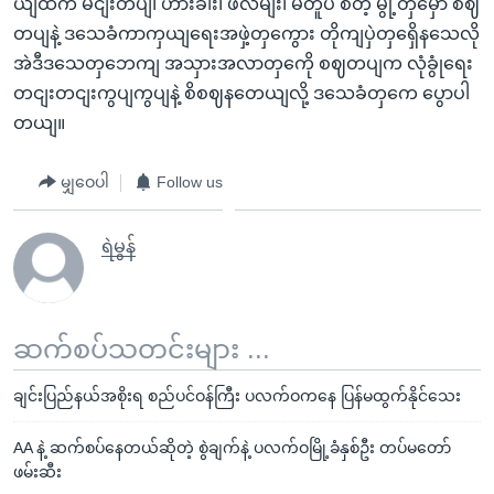
ယျထဲက မငျးတပျ၊ ဟားခါး၊ ဖလမျး၊ မတူပီ စတဲ့ မွို့တှမှော စဈ
တပျနဲ့ ဒသေခံကာကှယျရေးအဖှဲ့တှကွေား တိုကျပှဲတှရှေိနသေလို
အဲဒီဒသေတှဘေကျ အသှားအလာတှကေို စဈတပျက လုံခွုံရေး
တငျးတငျးကွပျကွပျနဲ့ စိစဈနတေယျလို့ ဒသေခံတှကေ ပွောပါ
တယျ။
မျှဝေပါ
Follow us
ရဲမွန်
ဆက်စပ်သတင်းများ ...
ချင်းပြည်နယ်အစိုးရ စည်ပင်ဝန်ကြီး ပလက်ဝကနေ ပြန်မထွက်နိုင်သေး
AA နဲ့ ဆက်စပ်နေတယ်ဆိုတဲ့ စွဲချက်နဲ့ ပလက်ဝမြို့ခံနှစ်ဦး တပ်မတော်
ဖမ်းဆီး