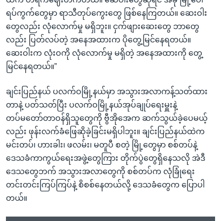
ရပ်ကွက်တွေမှာ ရာသီတုပ်ကွေးတွေ ဖြစ်နေကြတယ်။ ဆေးဝါး
တွေလည်း လုံလောက်မှု မရှိဘူး။ ငှက်ဖျားဆေးတွေ ဘာတွေ
လည်း ပြတ်လပ်တဲ့ အနေအထားက ပိုတွေ့မြင်နေရတယ်။
ဆေးဝါးက လုံးဝကို လုံလောက်မှု မရှိတဲ့ အနေအထားကို တွေ့
မြင်နေရတယ်။”
ချင်းပြည်နယ် ပလက်ဝမြို့နယ်မှာ အသွားအလာကန့်သတ်ထား
တာနဲ့ ပတ်သတ်ပြီး ပလက်ဝမြို့နယ်အုပ်ချုပ်ရေးမှူးနဲ့
တပ်မတော်တာဝန်ရှိသူတွေကို ဗွီအိုအေက ဆက်သွယ်ခဲ့ပေမယ့်
လည်း ဖုန်းလက်ခံဖြေဆိုခဲ့ခြင်းမရှိပါဘူး။ ချင်းပြည်နယ်ထဲက
မင်းတပ်၊ ဟားခါး၊ ဖလမ်း၊ မတူပီ စတဲ့ မြို့တွေမှာ စစ်တပ်နဲ့
ဒေသခံကာကွယ်ရေးအဖွဲ့တွေကြား တိုက်ပွဲတွေရှိနေသလို အဲဒီ
ဒေသတွေဘက် အသွားအလာတွေကို စစ်တပ်က လုံခြုံရေး
တင်းတင်းကြပ်ကြပ်နဲ့ စိစစ်နေတယ်လို့ ဒေသခံတွေက ပြောပါ
တယ်။