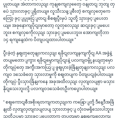
ပွုတယျ။ အဲတာကလညျး ကုနျစကျလှတှေေ ဝနျတငျ ဘုတျ တှ
ပေဲ သှားလာခှင့ျရှိတယျ။ လူသီးသန့ျစီးတဲ့ စကျလှတှေကေ
တြော့ ခှင့ျပွုခငြျတငျ စိစဈပွီးမှပဲ သူတို့ သှားခှင့ျပေးတ
ယျ။ အခုနောကျပိုငျးမှာတော့ လူတှလေညျး ဆငျးခှင့ျမပေး
ဘူး။ စကျလှကေိုလညျး သှားခှင့ျမပေးဘူး။ အောကျတိုဘာ
၁၄ ရကျနေ့ထဲက ပိတျပငျထားပါတယျ။ ”
ပွီးခဲ့တဲ့ နှဈတှတေုနျးကလညျး ရခိုငျလကျနကျကိုငျ AA အဖှဲ့နဲ့
တပျမတောျကွား ရခိုငျမွောကျပိုငျးနဲ့ ပလကျဝမွို့နယျတှမှော
တိုကျပှဲတှေ အကွီးအကယြျ ဖွဈပှားခဲ့ခြိနျတုနျးကလညျး ပလ
ကျဝ ဒသေခံတှေ သှားလာမှုကို စဈတပျက ပိတျပငျခဲ့ပါတယျ။
တိုကျပှဲ ပွီးသှားခြိနျကနေ အခုအထိလညျး လှတျလပျစှာ မသှား
နိုငျသေးဘူးလို့ ပလကျဝဒသေခံတဦးကပွောပါတယျ။
“ စဈကောငျစီအစိုးရတကျကတညျးက ကနြောျတို့ ဒီနေ့ဒီအခြိ
နျထိ လှတျလှတျလပျလပျ သှားလာခှင့ျ လုံးဝမရှိသေးပါဘူး။
သူတို့ဥပမာ သှားခှင့ျပေးတာက တပတျမှာ နှဈရကျလောကျ