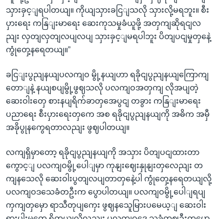
သှားခှင့ျရပါတယျ။ ကိုယျသှားခငြျသလို သှားလို့မရဘူး။ စီး
ပှားရေး ကနြျးမာရေး ဆေးကုသမှုခံယူဖို့ အတှကျဆိုရငျလ
ညျး လှတျလှတျလပျလပျ သှားခှင့ျမရပါဘူး ပိတျပငျမှုတှနေဲ့
ကွုံတှေ့နရေတယျ။”
ခငြျးပွညျနယျပလကျဝ မွို့နယျဟာ ရခိုငျပွညျနယျကြောကျ
တောျနဲ့ နယျစပျမွို့ဖွဈသလို ပလကျဝအတှကျ လိုအပျတဲ့
ဆေးဝါးတှေ စားနပျရိက်ခာတှအေပွငျ တခွား ကနြျးမာရေး
ပညာရေး စီးပှားရေးတှကေ အစ ရခိုငျပွညျနယျကို အဓိက အမှီ
အခိုပွုနကွေရတာလညျး ဖွဈပါတယျ။
လကျရှိမှာတော့ ရခိုငျပွညျနယျကို အသှား ပိတျပငျထားတာ
ကွောင့ျ ပလကျဝမွို့ပေါျမှာ ကုနျးဈေးနှုနျးတှလေညျး တ
ကျနသေလို ဆေးဝါးပွတျလပျတာတှနေဲ့ပါ ကွုံတှေ့နရေတယျလို့
ပလကျဝဒသေခံတဦးက ပွောပါတယျ။ ပလကျဝမွို့ပေါျရပျ
ကှကျတှမှော ရာသီတုပျကှေး ဖွဈနသေူမြားပမေယ့ျ ဆေးဝါး
ရှားပါးမှုတှေ ရှိတယျလို့လညျး ပလကျဝဒေ သခံတဈဦးကပွော