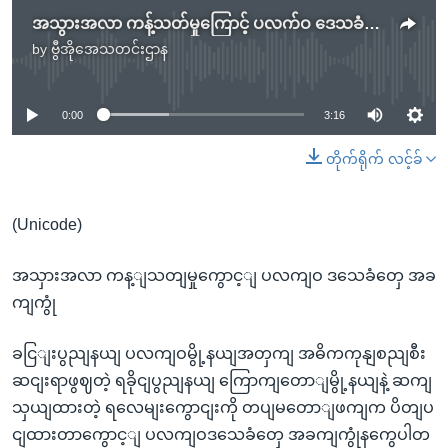
အသွားအလာ ကန့်သတ်မှုကြောင့် ပလက်ဝ ဒေသခံတွေ အခက်ကြုံ
by
ဗွီအိုအေသတင်းဌာန
No media source currently available
0:00
3:16
တိုက်ရိုက် လင့်ခ်
(Unicode)
အသှားအလာ ကန့ျသတျမှုကွောင့ျ ပလကျဝ ဒသေခံတှေ အခ
ကျကွုံ
ခငြျးပွညျနယျ ပလကျဝမွို့နယျအတှကျ အဓိကကုနျစညျစီး
ဆငျးရာဖွဈတဲ့ ရခိုငျပွညျနယျ ကြောကျတောျမွို့နယျနဲ့ ဆကျ
သှယျထားတဲ့ ရလေမျးကွောငျးကို တပျမတောျဖကျက ပိတျပ
ငျထားတာကွောင့ျ ပလကျဝဒသေခံတှေ အခကျကွုံနကွေပါတ