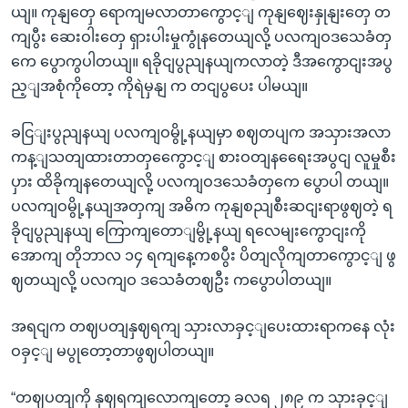
ယျ။ ကုနျတှေ ရောကျမလာတာကွောင့ျ ကုနျဈေးနှုနျးတှေ တ
ကျပွီး ဆေးဝါးတှေ ရှားပါးမှုကွုံနတေယျလို့ ပလကျဝဒသေခံတှ
ကေ ပွောကွပါတယျ။ ရခိုငျပွညျနယျကလာတဲ့ ဒီအကွောငျးအပွ
ည့ျအစုံကိုတော့ ကိုရဲမှနျ က တငျပွပေး ပါမယျ။
ခငြျးပွညျနယျ ပလကျဝမွို့နယျမှာ စဈတပျက အသှားအလာ
ကန့ျသတျထားတာတှကွေောင့ျ စားဝတျနရေေးအပွငျ လူမှုစီး
ပှား ထိခိုကျနတေယျလို့ ပလကျဝဒသေခံတှကေ ပွောပါ တယျ။
ပလကျဝမွို့နယျအတှကျ အဓိက ကုနျစညျစီးဆငျးရာဖွဈတဲ့ ရ
ခိုငျပွညျနယျ ကြောကျတောျမွို့နယျ ရလေမျးကွောငျးကို
အောကျ တိုဘာလ ၁၄ ရကျနေ့ကစပွီး ပိတျလိုကျတာကွောင့ျ ဖွ
ဈတယျလို့ ပလကျဝ ဒသေခံတဈဦး ကပွောပါတယျ။
အရငျက တဈပတျနှဈရကျ သှားလာခှင့ျပေးထားရာကနေ လုံး
ဝခှင့ျ မပွုတော့တာဖွဈပါတယျ။
“တဈပတျကို နှဈရကျလောကျတော့ ခလရ ၂၈၉ က သှားခှင့ျ