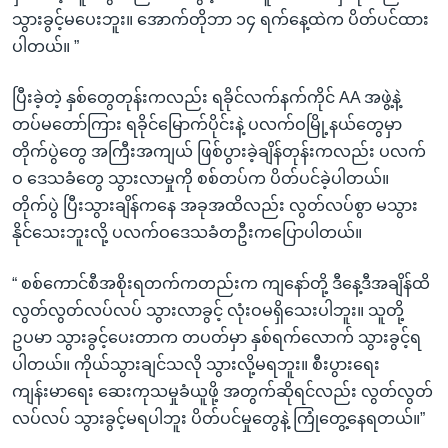
သွားခွင့်မပေးဘူး။ အောက်တိုဘာ ၁၄ ရက်နေ့ထဲက ပိတ်ပင်ထား
ပါတယ်။ ”
ပြီးခဲ့တဲ့ နှစ်တွေတုန်းကလည်း ရခိုင်လက်နက်ကိုင် AA အဖွဲ့နဲ့
တပ်မတော်ကြား ရခိုင်မြောက်ပိုင်းနဲ့ ပလက်ဝမြို့နယ်တွေမှာ
တိုက်ပွဲတွေ အကြီးအကျယ် ဖြစ်ပွားခဲ့ချိန်တုန်းကလည်း ပလက်
ဝ ဒေသခံတွေ သွားလာမှုကို စစ်တပ်က ပိတ်ပင်ခဲ့ပါတယ်။
တိုက်ပွဲ ပြီးသွားချိန်ကနေ အခုအထိလည်း လွတ်လပ်စွာ မသွား
နိုင်သေးဘူးလို့ ပလက်ဝဒေသခံတဦးကပြောပါတယ်။
“ စစ်ကောင်စီအစိုးရတက်ကတည်းက ကျနော်တို့ ဒီနေ့ဒီအချိန်ထိ
လွတ်လွတ်လပ်လပ် သွားလာခွင့် လုံးဝမရှိသေးပါဘူး။ သူတို့
ဥပမာ သွားခွင့်ပေးတာက တပတ်မှာ နှစ်ရက်လောက် သွားခွင့်ရ
ပါတယ်။ ကိုယ်သွားချင်သလို သွားလို့မရဘူး။ စီးပွားရေး
ကျန်းမာရေး ဆေးကုသမှုခံယူဖို့ အတွက်ဆိုရင်လည်း လွတ်လွတ်
လပ်လပ် သွားခွင့်မရပါဘူး ပိတ်ပင်မှုတွေနဲ့ ကြုံတွေ့နေရတယ်။”