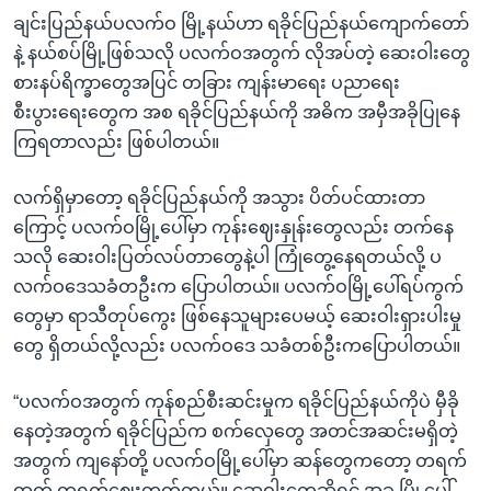
ချင်းပြည်နယ်ပလက်ဝ မြို့နယ်ဟာ ရခိုင်ပြည်နယ်ကျောက်တော်
နဲ့ နယ်စပ်မြို့ဖြစ်သလို ပလက်ဝအတွက် လိုအပ်တဲ့ ဆေးဝါးတွေ
စားနပ်ရိက္ခာတွေအပြင် တခြား ကျန်းမာရေး ပညာရေး
စီးပွားရေးတွေက အစ ရခိုင်ပြည်နယ်ကို အဓိက အမှီအခိုပြုနေ
ကြရတာလည်း ဖြစ်ပါတယ်။
လက်ရှိမှာတော့ ရခိုင်ပြည်နယ်ကို အသွား ပိတ်ပင်ထားတာ
ကြောင့် ပလက်ဝမြို့ပေါ်မှာ ကုန်းဈေးနှုန်းတွေလည်း တက်နေ
သလို ဆေးဝါးပြတ်လပ်တာတွေနဲ့ပါ ကြုံတွေ့နေရတယ်လို့ ပ
လက်ဝဒေသခံတဦးက ပြောပါတယ်။ ပလက်ဝမြို့ပေါ်ရပ်ကွက်
တွေမှာ ရာသီတုပ်ကွေး ဖြစ်နေသူများပေမယ့် ဆေးဝါးရှားပါးမှု
တွေ ရှိတယ်လို့လည်း ပလက်ဝဒေ သခံတစ်ဦးကပြောပါတယ်။
“ပလက်ဝအတွက် ကုန်စည်စီးဆင်းမှုက ရခိုင်ပြည်နယ်ကိုပဲ မှီခို
နေတဲ့အတွက် ရခိုင်ပြည်က စက်လှေတွေ အတင်အဆင်းမရှိတဲ့
အတွက် ကျနော်တို့ ပလက်ဝမြို့ပေါ်မှာ ဆန်တွေကတော့ တရက်
ထက် တရက်ဈေးတက်တယ်။ ဆေဝါးတွေဆိုရင် အခု မြို့ပေါ်