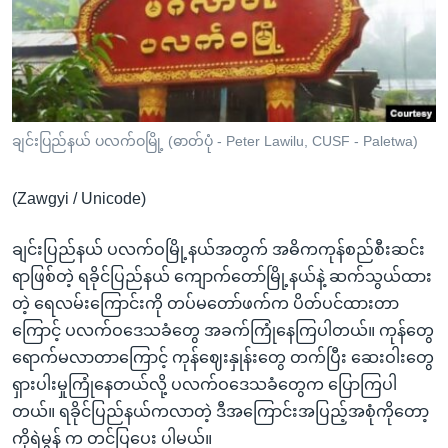
အ
သုတပဒေသာ အင်္ဂလိပ်စာ
ညွန်း
Learning English
စာမျက်နှာ
သို့
ဗွီအိုအေ လူမှုကွန်ယက်များ
ကျော်
ကြည့်
ချင်းပြည်နယ် ပလက်ဝမြို့ (ဓာတ်ပုံ - Peter Lawilu, CUSF - Paletwa)
ရန်
ဘာသာစကားများ
ရှာဖွေ
(Zawgyi / Unicode)
ရန်
နေရာ
ချင်းပြည်နယ် ပလက်ဝမြို့နယ်အတွက် အဓိကကုန်စည်စီးဆင်း
သို့
ရာဖြစ်တဲ့ ရခိုင်ပြည်နယ် ကျောက်တော်မြို့နယ်နဲ့ ဆက်သွယ်ထား
ကျော်
တဲ့ ရေလမ်းကြောင်းကို တပ်မတော်ဖက်က ပိတ်ပင်ထားတာ
ရန်
ကြောင့် ပလက်ဝဒေသခံတွေ အခက်ကြုံနေကြပါတယ်။ ကုန်တွေ
ရောက်မလာတာကြောင့် ကုန်ဈေးနှုန်းတွေ တက်ပြီး ဆေးဝါးတွေ
ရှားပါးမှုကြုံနေတယ်လို့ ပလက်ဝဒေသခံတွေက ပြောကြပါ
တယ်။ ရခိုင်ပြည်နယ်ကလာတဲ့ ဒီအကြောင်းအပြည့်အစုံကိုတော့
ကိုရဲမွန် က တင်ပြပေး ပါမယ်။