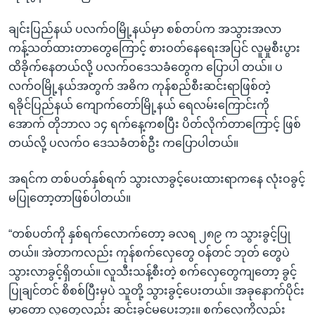
ချင်းပြည်နယ် ပလက်ဝမြို့နယ်မှာ စစ်တပ်က အသွားအလာ
ကန့်သတ်ထားတာတွေကြောင့် စားဝတ်နေရေးအပြင် လူမှုစီးပွား
ထိခိုက်နေတယ်လို့ ပလက်ဝဒေသခံတွေက ပြောပါ တယ်။ ပ
လက်ဝမြို့နယ်အတွက် အဓိက ကုန်စည်စီးဆင်းရာဖြစ်တဲ့
ရခိုင်ပြည်နယ် ကျောက်တော်မြို့နယ် ရေလမ်းကြောင်းကို
အောက် တိုဘာလ ၁၄ ရက်နေ့ကစပြီး ပိတ်လိုက်တာကြောင့် ဖြစ်
တယ်လို့ ပလက်ဝ ဒေသခံတစ်ဦး ကပြောပါတယ်။
အရင်က တစ်ပတ်နှစ်ရက် သွားလာခွင့်ပေးထားရာကနေ လုံးဝခွင့်
မပြုတော့တာဖြစ်ပါတယ်။
“တစ်ပတ်ကို နှစ်ရက်လောက်တော့ ခလရ ၂၈၉ က သွားခွင့်ပြု
တယ်။ အဲတာကလည်း ကုန်စက်လှေတွေ ဝန်တင် ဘုတ် တွေပဲ
သွားလာခွင့်ရှိတယ်။ လူသီးသန့်စီးတဲ့ စက်လှေတွေကျတော့ ခွင့်
ပြုချင်တင် စိစစ်ပြီးမှပဲ သူတို့ သွားခွင့်ပေးတယ်။ အခုနောက်ပိုင်း
မှာတော့ လူတွေလည်း ဆင်းခွင့်မပေးဘူး။ စက်လှေကိုလည်း