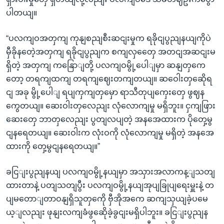
ပါတယျ။
“ပလကျဝအတှကျ ကုနျစညျစီးဆငျးမှုက ရခိုငျပွညျနယျကိုပဲ
မှီခိုနတေဲ့အတှကျ ရခိုငျပွညျက စကျလှတှေေ အတငျအဆငျးမ
ရှိတဲ့ အတှကျ ကနြောျတို့ ပလကျဝမွို့ပေါျမှာ ဆနျတှကေ
တော့ တရကျထကျ တရကျဈေးတကျတယျ။ ဆဝေါးတှဆေိုရ
ငျ အခု မွို့ပေါျ ရပျကှကျတှမှော ရာသီတုပျကှေးတှေ ဖွဈန
ကွေတယျ။ ဆေးဝါးတှလေညျး လုံလောကျမှု မရှိဘူး။ ငှကျဖြား
ဆေးတှေ ဘာတှလေညျး ပွတျလပျတဲ့ အနအေထားက ပိုတှေ့မွ
ငျနရေတယျ။ ဆေးဝါးက လုံးဝကို လုံလောကျမှု မရှိတဲ့ အနအေ
ထားကို တှေ့မွငျနရေတယျ။”
ခငြျးပွညျနယျ ပလကျဝမွို့နယျမှာ အသှားအလာကန့ျသတျ
ထားတာနဲ့ ပတျသတျပွီး ပလကျဝမွို့နယျအုပျခြုပျရေးမှူးနဲ့ တ
ပျမတောျတာဝနျရှိသူတှကေို ဗှီအိုအကေ ဆကျသှယျခဲ့ပမေ
ယ့ျလညျး ဖုနျးလကျခံဖွဆေိုခဲ့ခွငျးမရှိပါဘူး။ ခငြျးပွညျန