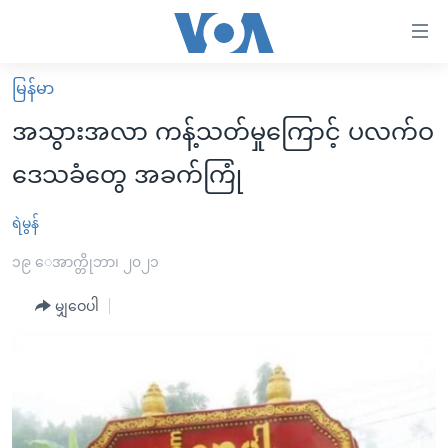
သုံး
ရ
လွယ်ကူ
မြန်မာ
မူလစာမျက်နှာ
စေ
အသွားအလာ ကန့်သတ်မှုကြောင့် ပလက်ဝ
မြန်မာ
သည့်
ဒေသခံတွေ အခက်ကြုံ
ကမ္ဘာ့သတင်းများ
Link
ဗွီဒီယို
နိုင်ငံတကာ
ရဲမွန်
များ
သတင်းလွတ်လပ်ခွင့်
အမေရိကန်
၁၉ ေအာက္တိုဘာ၊ ၂၀၂၁
ပင်မ
ရပ်ဝန်းတခု လမ်းတခု အလွန်
တရုတ်
အကြောင်းအရာ
မျှဝေပါ
သို့
အင်္ဂလိပ်စာလေ့လာမယ်
အစ္စရေး-ပါလက်စတိုင်း
ကျော်
အပတ်စဉ်ကဏ္ဍများ
အမေရိကန်သုံးအီဒီယံ
ကြည့်
ရေဒီယိုနှင့်ရုပ်သံ အချက်အလက်များ
မကြေးမုံရဲ့ အင်္ဂလိပ်စာ
ရေဒီယို
ရန်
ပင်မ
ရေဒီယို/တီဗွီအစီအစဉ်
ရုပ်ရှင်ထဲက အင်္ဂလိပ်စာ
တီဗွီ