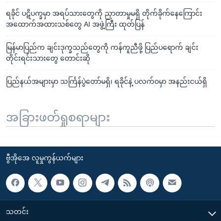
ရခိုင် ပဋိပက္ခမှာ အရပ်သားတွေကို ညှာတာမှုမရှိ တိုက်ခိုက်နေကြောင်း
အထောက်အထားသစ်တွေ AI အဖွဲ့ကြီး ထုတ်ပြန်
မြန်မာပြည်က ချင်းဒုက္ခသည်တွေကို ကန်ကူညီဖို့ ပြည်ပရောက် ချင်း
တိုင်းရင်းသားတွေ တောင်းဆို
ပြည်နယ်အများမှာ သင်္ကြန်ပွဲတော်မရှိ၊ ရခိုင်နဲ့ ပလက်ဝမှာ အနည်းငယ်ရှိ
အခြားဖတ်ရှုစရာများ
ဗွီအိုအေ လူမှုကွန်ယက်များ
သတင်း