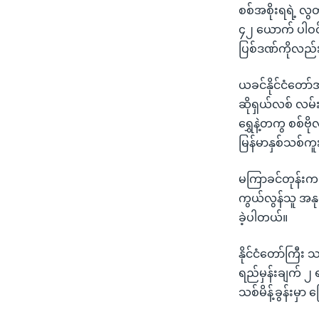
စစ်အစိုးရရဲ့ လွတ
၄၂ ယောက် ပါဝင်
ပြစ်ဒဏ်ကိုလည်
ယခင်နိုင်ငံတော်
ဆိုရှယ်လစ် လမ်းစ
ရွှေနဲ့တကွ စစ်ဗိ
မြန်မာနှစ်သစ်ကူး
မကြာခင်တုန်းကလ
ကွယ်လွန်သူ အနုပ
ခဲ့ပါတယ်။
နိုင်ငံတော်ကြီး
ရည်မှန်းချက် ၂ ရပ
သစ်မိန့်ခွန်းမှ