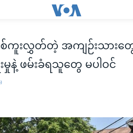
နှစ်ကူးလွှတ်တဲ့ အကျဉ်းသားတ
ေးမှုနဲ့ ဖမ်းခံရသူတွေ မပါဝင်
န)