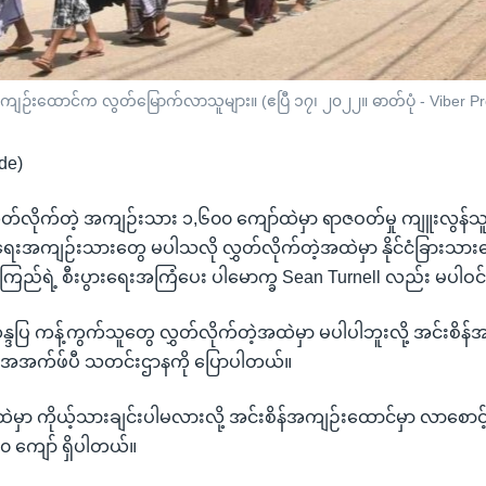
န်အကျဉ်းထောင်က လွတ်မြောက်လာသူများ။ (ဧပြီ ၁၇၊ ၂၀၂၂။ ဓာတ်ပုံ - Viber Pr
de)
တ်လိုက်တဲ့ အကျဉ်းသား ၁,၆၀၀ ကျော်ထဲမှာ ရာဇဝတ်မှု ကျူးလွန်သူ
်ငံရေးအကျဉ်းသားတွေ မပါသလို လွှတ်လိုက်တဲ့အထဲမှာ နိုင်ငံခြားသားတ
ုကြည်ရဲ့ စီးပွားရေးအကြံပေး ပါမောက္ခ Sean Turnell လည်း မပါဝင
ဲ့ ဆန္ဒပြ ကန့်ကွက်သူတွေ လွှတ်လိုက်တဲ့အထဲမှာ မပါပါဘူးလို့ အင်းစိ
ေအက်ဖ်ပီ သတင်းဌာနကို ပြောပါတယ်။
ဲမှာ ကိုယ့်သားချင်းပါမလားလို့ အင်းစိန်အကျဉ်းထောင်မှာ လာစောင့
 ကျော် ရှိပါတယ်။