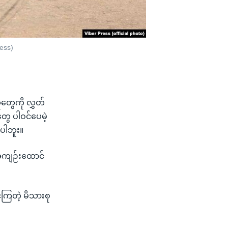
ess)
တွေကို လွှတ်
ွေ ပါဝင်ပေမဲ့
်ပါဘူး။
န်အကျဉ်းထောင်
်ကြတဲ့ မိသားစု