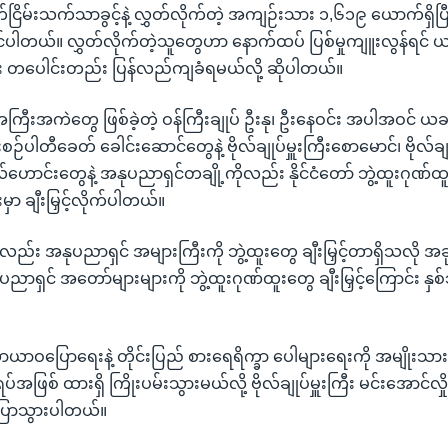
်ငြိမ်းသက်သာခွင့်နဲ့ လွှတ်လိုက်တဲ့ အကျဉ်းသား ၁,၆၁၉ ယောက်ရှိပြီး
ပါတယ်။ လွှတ်လိုက်တဲ့သူတွေဟာ နောက်ထပ် ပြစ်မှုကျူးလွန်ရင် ယခင
း တပေါင်းတည်း ပြန်လည်ကျခံရမယ်လို့ ဆိုပါတယ်။
အကြီးအကဲတွေ ဖြစ်ခဲ့တဲ့ ဝန်ကြီးချုပ် ဦးနု၊ ဦးနေဝင်း အပါအဝင် ယခင်
ဉ်ပါတီခေတ် ခေါင်းဆောင်တွေနဲ့ ဗိုလ်ချုပ်မှူးကြီးစောမောင်၊ ဗိုလ်ချု
ုလ်ဟောင်းတွေနဲ့ အနုပညာရှင်တချို့ကိုလည်း နိုင်ငံတော် ဘွဲ့ထူးဂုဏ်
မှာ ချီးမြှင့်လိုက်ပါတယ်။
ည်း အနုပညာရှင် အများကြီးကို ဘွဲ့ထူးတွေ ချီးမြှင့်တာရှိသလို 
ညာရှင် အတော်များများကို ဘွဲ့ထူးဂုဏ်ထူးတွေ ချီးမြှင့်ကြောင်း န
 သာယာဝပြောရေးနဲ့ တိုင်းပြည် စားရေရိက္ခာ ပေါများရေးကို အမျိုးသာ
်အဖြစ် ထားရှိ ကြိုးပမ်းသွားမယ်လို့ ဗိုလ်ချုပ်မှူးကြီး မင်းအောင်လှိုင
ာ ပြောသွားပါတယ်။