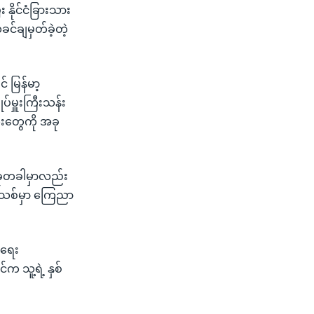
 နိုင်ငံခြားသား
်ချမှတ်ခဲ့တဲ့
 မြန်မာ့
ပ်မှူးကြီးသန်း
ထူးတွေကို အခု
အခုတခါမှာလည်း
ှစ်သစ်မှာ ကြေညာ
းရေး
်က သူ့ရဲ့ နှစ်