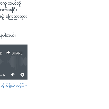
တာကို ဘယ်လို
 တက်နေပြီး
ီအစဉ် ကြေညာသွား
်နေပါတယ်။
D
SHARE
1:47
တိုက်ရိုက် လင့်ခ်
SHARE