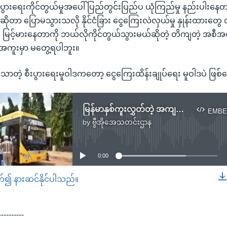
ီးပွားရေးကိုင်တွယ်မှုအပေါ် ပြည်တွင်းပြည်ပ ယုံကြည်မှု နည်းပါးနေ
ိုတာ ပြောမသွားသလို နိုင်ငံခြား ငွေကြေးလဲလှယ်မှု နှုန်းထားတွေ
ွေ မြင့်မားနေတာကို ဘယ်လိုကိုင်တွယ်သွားမယ်ဆိုတဲ့ တိကျတဲ့ အစ
အကူးမှာ မတွေ့ရပါဘူး။
ိသာတဲ့ စီးပွားရေးမူဝါဒကတော့ ငွေကြေးထိန်းချုပ်ရေး မူဝါဒပဲ ဖြစ
မြန်မာနှစ်ကူးလွှတ်တဲ့ အကျဉ်းသားတွေထဲ နိုင်ငံရေးမှုနဲ့ ဖမ်းခံရသူတွေ မပါဝင်
EMBE
by
ဗွီအိုအေသတင်းဌာန
No media source currently available
0:00
တ်၍ နားဆင်နိုင်ပါသည်။
EMBED
----------