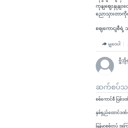
ကုနျဈေးနှုနျးတ
ညောသှားတာကိုလ
စဈကောငျစီရဲ့ သ
မျှဝေပါ
ဗွီအ
ဆက်စပ်သတင
စစ်ကောင်စီ ပြစ်ဒဏ်
နှစ်ရှည်ထောင်ဒဏ်
မြန်မာစစ်တပ် အကြမ်