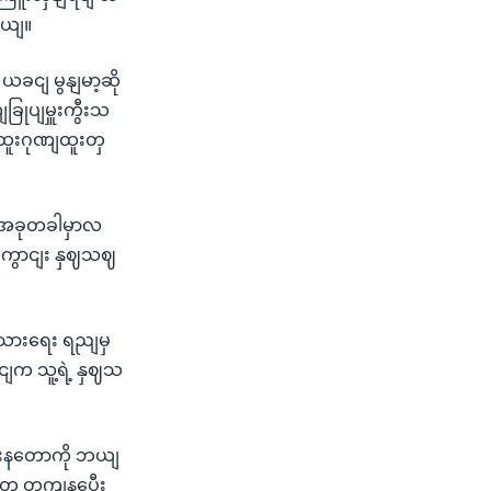
တယျ။
ယခငျ မွနျမာ့ဆို
ခြုပျမှူးကွီးသ
့ထူးဂုဏျထူးတှ
ု အခုတခါမှာလ
ျကွောငျး နှဈသဈ
ုးသားရေး ရညျမှ
ုငျက သူ့ရဲ့ နှဈသ
ပါးနတောကို ဘယျ
တှေ တကျနပွေီး