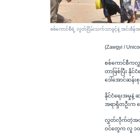
စစ်ကောင်စီရဲ့ လွတ်ငြိမ်းသက်သာခွင့်နဲ့ အင်းစိ
(Zawgyi / Unico
စစ်ကောင်စီကလွှ
တာဖြစ်ပြီး နိုင
ဒေါ်အောင်ဆန်းစ
နိုင်ငံရေးအမှုန
အရာရှိတဦးက အ
လွှတ်လိုက်တဲ့အထ
ဝင်တွေက လူ ၁၀၀