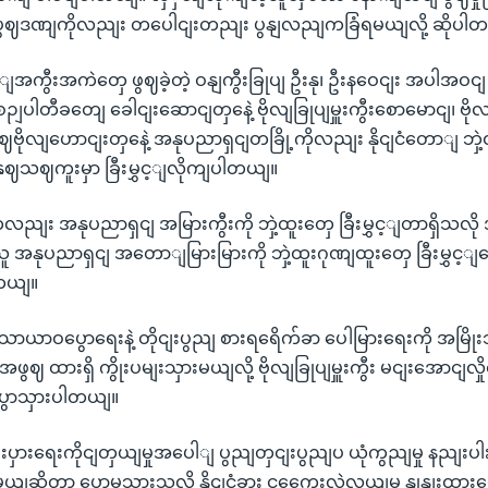
ဲ့ ပွဈဒဏျကိုလညျး တပေါငျးတညျး ပွနျလညျကခြံရမယျလို့ ဆိုပါ
ျအကွီးအကဲတှေ ဖွဈခဲ့တဲ့ ဝနျကွီးခြုပျ ဦးနု၊ ဦးနဝေငျး အပါအဝငျ 
ါတီခတျေ ခေါငျးဆောငျတှနေဲ့ ဗိုလျခြုပျမှူးကွီးစောမောငျ၊ ဗိုလျ
စဈဗိုလျဟောငျးတှနေဲ့ အနုပညာရှငျတခြို့ကိုလညျး နိုငျငံတောျ ဘှဲ
ာနှဈသဈကူးမှာ ခြီးမွှင့ျလိုကျပါတယျ။
ညျး အနုပညာရှငျ အမြားကွီးကို ဘှဲ့ထူးတှေ ခြီးမွှင့ျတာရှိသလိ
 အနုပညာရှငျ အတောျမြားမြားကို ဘှဲ့ထူးဂုဏျထူးတှေ ခြီးမွှင့
ါတယျ။
း သာယာဝပွောရေးနဲ့ တိုငျးပွညျ စားရရေိက်ခာ ပေါမြားရေးကို အမြိ
ွဈ ထားရှိ ကွိုးပမျးသှားမယျလို့ ဗိုလျခြုပျမှူးကွီး မငျးအောငျလှိ
 ပွောသှားပါတယျ။
ီးပှားရေးကိုငျတှယျမှုအပေါျ ပွညျတှငျးပွညျပ ယုံကွညျမှု နညျး
ယျဆိုတာ ပွောမသှားသလို နိုငျငံခွား ငှကွေေးလဲလှယျမှု နှုနျးထား