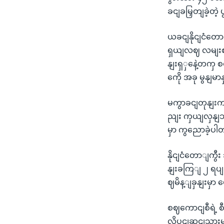
ခငျခမြှတျခဲ့တ
ယခငျနိုငျငံတော
ရှယျလဈ လမျးစဉျပ
နျးရှှနေဲ့တကှ 
ကေို အခု မွနျမ
မကွာခငျတုနျးကလ
ညျး ကှယျလှနျသူ
မှာ ကွညောခဲ့ပ
နိုငျငံတောျကွီ
နျးခကြျ ၂ ရပျအဖ
ဈမိန့ျခှနျးမှာ
စဈကောငျစီရဲ့ စ
လိုပွငျဆငျသှားမ