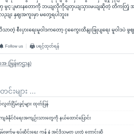
ှေ မွင့ျမားနတောကို ဘယျလိုကိုငျတှယျသှားမယျဆိုတဲ့ တိကတြဲ့
ညျး နှဈအကူးမှာ မတှေ့ရပါဘူး။
ိသာတဲ့ စီးပှားရေးမူဝါဒကတော့ ငှကွေေးထိနျးခြုပျရေး မူဝါဒပဲ 
Follow us
ပရင့်ထုတ်ရန်
ိုအေ (မြန်မာဌာန)
်းများ ...
လွတ်ငြိမ်းခွင့်များ ထုတ်ပြန်
ကျခံနိုင်ငံရေးအကျဉ်းသားတွေကို နယ်ထောင်ပြောင်း
းဖက်မှု ရပ်ဆိုင်းရေး ကန် နဲ့ အင်ဒိုသမ္မတ ပူးတွဲ တောင်းဆို