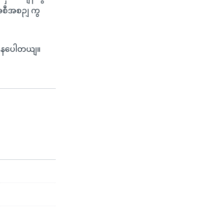
 အစီအစဉျ ကွ
ဖွဈနပေါတယျ။