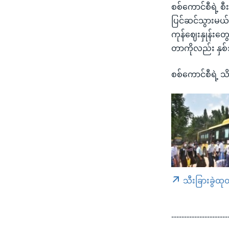
စစ်ကောင်စီရဲ့ စ
ပြင်ဆင်သွားမယ်ဆ
ကုန်ဈေးနှုန်းတ
တာကိုလည်း နှစ်
စစ်ကောင်စီရဲ့ သ
သီးခြားခွဲထု
----------------------