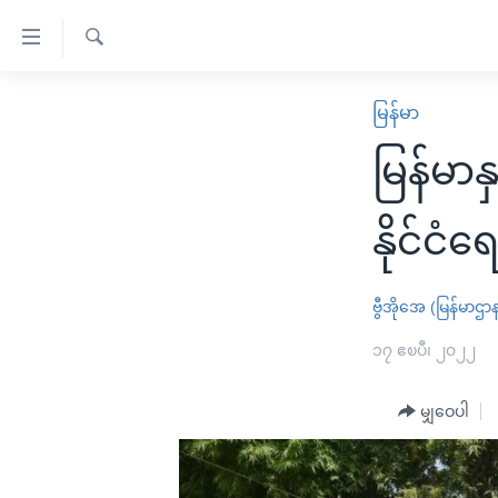
သုံး
ရ
ရှာဖွေ
လွယ်ကူ
မူလစာမျက်နှာ
မြန်မာ
ရ
စေ
မြန်မာ
လာ
မြန်မာ
သည့်
ဒ်
ကမ္ဘာ့သတင်းများ
Link
ဗွီဒီယို
နိုင်ငံတကာ
နိုင်ငံရ
များ
သတင်းလွတ်လပ်ခွင့်
အမေရိကန်
ပင်မ
ရပ်ဝန်းတခု လမ်းတခု အလွန်
တရုတ်
ဗွီအိုအေ (မြန်မာဌာ
အကြောင်းအရာ
အင်္ဂလိပ်စာလေ့လာမယ်
အစ္စရေး-ပါလက်စတိုင်း
၁၇ ဧၿပီ၊ ၂၀၂၂
သို့
အပတ်စဉ်ကဏ္ဍများ
အမေရိကန်သုံးအီဒီယံ
ကျော်
မျှဝေပါ
ကြည့်
ရေဒီယိုနှင့်ရုပ်သံ အချက်အလက်များ
မကြေးမုံရဲ့ အင်္ဂလိပ်စာ
ရေဒီယို
ရန်
ရေဒီယို/တီဗွီအစီအစဉ်
ရုပ်ရှင်ထဲက အင်္ဂလိပ်စာ
တီဗွီ
ပင်မ