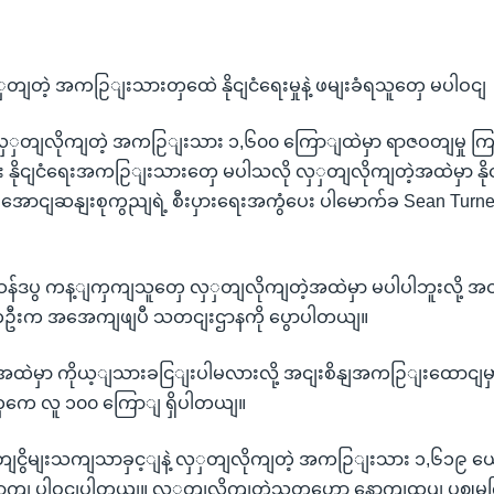
ှတျတဲ့ အကဉြျးသားတှထေဲ နိုငျငံရေးမှုနဲ့ ဖမျးခံရသူတှေ မပါဝငျ
ှတျလိုကျတဲ့ အကဉြျးသား ၁,၆၀၀ ကြောျထဲမှာ ရာဇဝတျမှု ကြူ
 နိုငျငံရေးအကဉြျးသားတှေ မပါသလို လှှတျလိုကျတဲ့အထဲမှာ နိုင
ျအောငျဆနျးစုကွညျရဲ့ စီးပှားရေးအကွံပေး ပါမောက်ခ Sean Turn
နဲ့ ဆန်ဒပွ ကန့ျကှကျသူတှေ လှှတျလိုကျတဲ့အထဲမှာ မပါပါဘူးလို့ 
တဦးက အအေကျဖျပီ သတငျးဌာနကို ပွောပါတယျ။
အထဲမှာ ကိုယ့ျသားခငြျးပါမလားလို့ အငျးစိနျအကဉြျးထောငျမ
ျတှကေ လူ ၁၀၀ ကြောျ ရှိပါတယျ။
တျငွိမျးသကျသာခှင့ျနဲ့ လှှတျလိုကျတဲ့ အကဉြျးသား ၁,၆၁၉ ယောကျရ
ာကျ ပါဝငျပါတယျ။ လှှတျလိုကျတဲ့သူတှဟော နောကျထပျ ပွဈမှု