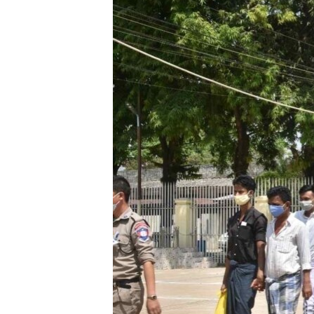
သုတပဒေသာ အင်္ဂလိပ်စာ
အ
ညွန်း
စာမျက်နှာ
သို့
ကျော်
ကြည့်
ရန်
ရှာဖွေ
ရန်
နေရာ
သို့
ကျော်
ရန်