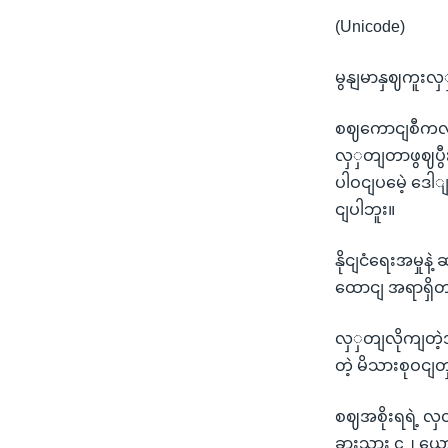
(Unicode)
မွနျမာနှဈကူးလှ
စဈကောငျစီကလှ
လှှတျတာဖွဈပွီး
ပါဝငျပမေဲ့ ဒေါ
ငျပါဘူး။
နိုငျငံရေးအမှု
ထောငျ အရာရှိ
လှှတျလိုကျတဲ့
တဲ့ မိသားစုဝင
စဈအစိုးရရဲ့ လှ
ခွားသား ၄၂ ယေ