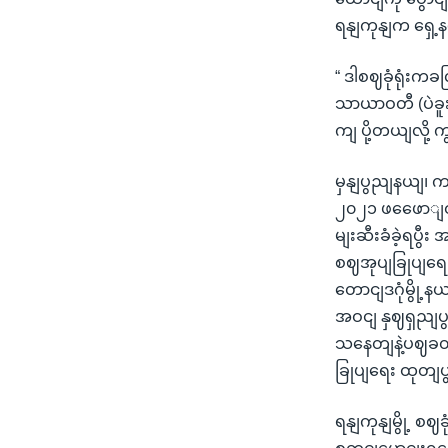
ရနျကုနျက ရှေ
“ ဒါစဈခုံရုံး
သာယာဝတီ (ပဲခူး
ကျ ပို့တယျလို့
မှနျပွညျနယျ၊ 
၂၀၂၁ ဖဖေောျဝါ
မျးဆီးခံခဲ့ရပွီ
စဈအုပျခြုပျရေးထ
တောငျဒဂုံမွို့န
အဝငျ နှဈရှညျပ
သနေတျနဲ့ပဈခတျ ဖ
ခြုပျရေး ထုတျပွ
ရနျကုနျမွို့ စ