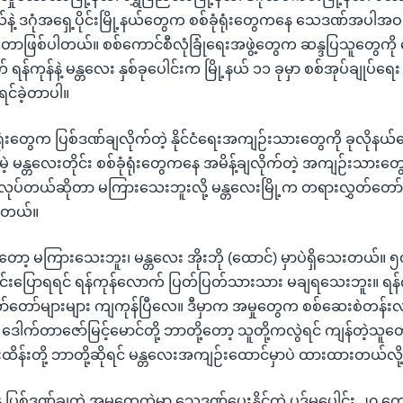
နယ်နဲ့ ဒဂုံအရှေ့ပိုင်းမြို့နယ်တွေက စစ်ခုံရုံးတွေကနေ သေဒဏ်အပါအဝင်
ဲ့တာဖြစ်ပါတယ်။ စစ်ကောင်စီလုံခြုံရေးအဖွဲ့တွေက ဆန္ဒပြသူတွေကို
ောက် ရန်ကုန်နဲ့ မန္တလေး နှစ်ခုပေါင်းက မြို့နယ် ၁၁ ခုမှာ စစ်အုပ်ချုပ်ရေး
ီရင်ခဲ့တာပါ။
်ခုံရုံးတွေက ပြစ်ဒဏ်ချလိုက်တဲ့ နိုင်ငံရေးအကျဉ်းသားတွေကို ခုလို
ေမဲ့ မန္တလေးတိုင်း စစ်ခုံရုံးတွေကနေ အမိန့်ချလိုက်တဲ့ အကျဉ်းသားတွ
 လုပ်တယ်ဆိုတာ မကြားသေးဘူးလို့ မန္တလေးမြို့က တရားလွှတ်တော
ပါတယ်။
့တော့ မကြားသေးဘူး၊ မန္တလေး အိုးဘို (ထောင်) မှာပဲရှိသေးတယ်။ ၅
းရှင်းပြောရရင် ရန်ကုန်လောက် ပြတ်ပြတ်သားသား မချရသေးဘူး။ ရန်ကု
်တော်များများ ကျကုန်ပြီလေ။ ဒီမှာက အမှုတွေက စစ်ဆေးစဲတန်းလန
ေါက်တာဇော်မြင့်မောင်တို့ ဘာတို့တော့ သူတို့ကလွဲရင် ကျန်တဲ့သ
ထိန်းတို့ ဘာတို့ဆိုရင် မန္တလေးအကျဉ်းထောင်မှာပဲ ထားထားတယ်လို
ေ ပြစ်ဒဏ်ချတဲ့ အမှုတွေထဲမှာ သေဒဏ်ပေးနိုင်တဲ့ ပုဒ်မပေါင်း ၂၀ ကျ