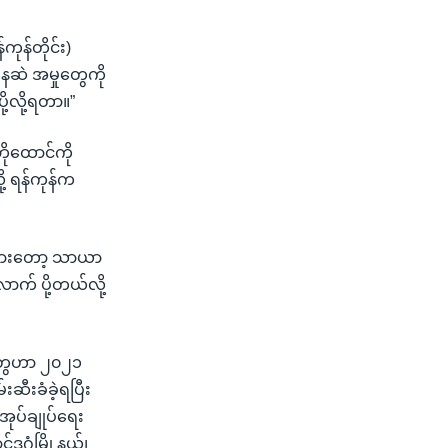
ုန်တိုင်း)
နေဆဲ အမှုတွေကို
ု့လို့ရတာ။”
ဘိုထောင်ကို
ု့ ရန်ကုန်က
းများတော့ သာယာ
ောက် ပို့တယ်လို့
ူတွေဟာ ၂၀၂၁
းဆီးခံခဲ့ရပြီး
အုပ်ချုပ်ရေး
ဒဂုံမြို့နယ်၊