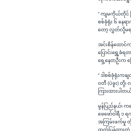
“ ကျမကိုယ်တိုင်
စစ်ခုံရုံး ၆ နေ
တော့ လွှတ်လို့မ
အင်းစိန်ထောင်ကန
ပြောင်းရွှေ့ခံရ
ရှေ့နေတဦးက ပ
“ ဒါစစ်ခုံရုံး
ဝတီ (ပဲခူး) တို့
ကြားထားပါတယ်
မွန်ပြည်နယ်၊ က
ဖေဖော်ဝါရီ ၁ ရက်
အကြမ်းဖက်မှု တိ
ထုတ်ပြန်ထားတဲ့ လ