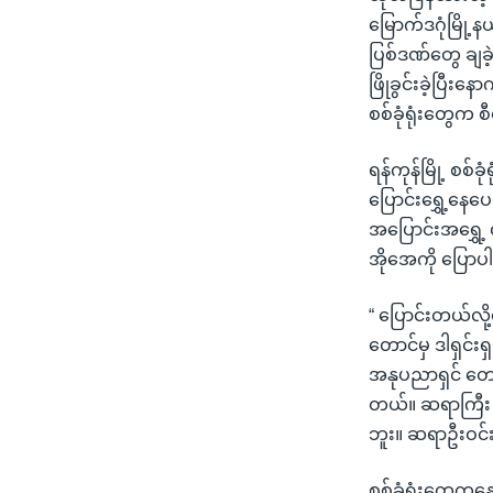
မြောက်ဒဂုံမြို့
ပြစ်ဒဏ်တွေ ချခ
ဖြိုခွင်းခဲ့ပြီးန
စစ်ခုံရုံးတွေက စ
ရန်ကုန်မြို့ စစ
ပြောင်းရွှေ့နေပ
အပြောင်းအရွှေ့
အိုအေကို ပြော
“ ပြောင်းတယ်လို
တောင်မှ ဒါရှင်
အနုပညာရှင် တော
တယ်။ ဆရာကြီး ဒ
ဘူး။ ဆရာဦးဝင်း
စစ်ခုံရုံးတွေကန