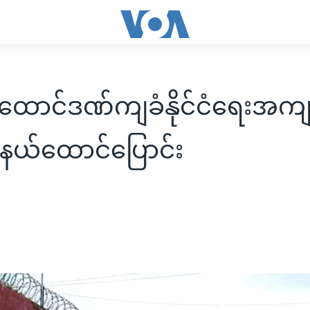
ည်ထောင်ဒဏ်ကျခံနိုင်ငံရေးအက
 နယ်ထောင်ပြောင်း