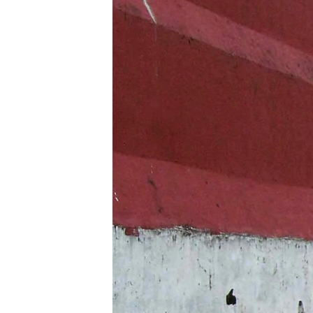
သုတပဒေသာ အင်္ဂလိပ်စာ
အ
ညွန်း
စာမျက်နှာ
သို့
ကျော်
ကြည့်
ရန်
ရှာဖွေ
ရန်
နေရာ
သို့
ကျော်
ရန်