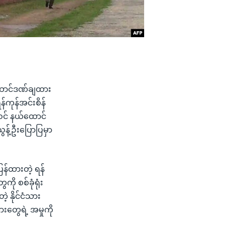
ည်ထောင်ဒဏ်ချထား
်ကုန်အင်းစိန်
ဝင် နယ်ထောင်
ွန့်ဦးပြောပြမှာ
ြန်ထားတဲ့ ရန်
ို စစ်ခုံရုံး
့ နိုင်ငံသား
းတွေရဲ့ အမှုကို