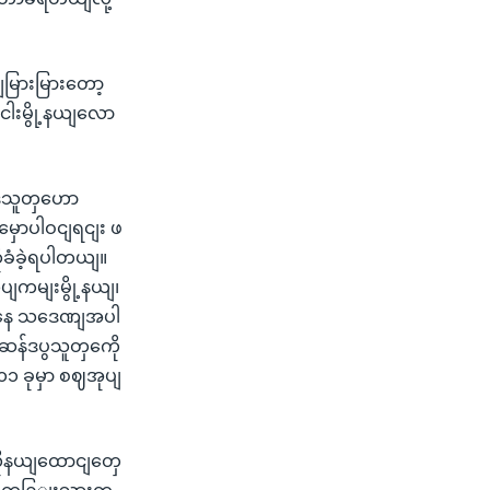
မြားမြားတော့
ငါးမွို့နယျလော
ဒီသူတှဟော
ှောပါဝငျရငျး ဖ
ိုခံခဲ့ရပါတယျ။
ပျကမျးမွို့နယျ၊
းတှကေနေ သဒေဏျအပါ
ဆန်ဒပွသူတှကေို
 ၁၁ ခုမှာ စဈအုပျ
ုလိုနယျထောငျတှေ