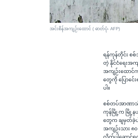
အင်းစိန်အကျဉ်းထောင် ( ဓာတ်ပုံ- AFP)
ရန်ကုန်တိုင်း စ
တဲ့ နိုင်ငံရေးအ
အကျဉ်းထောင်က 
တွေကို ပြောင်ေး
ပါ။
စစ်တပ်အာဏာသိမ်း
ကုန်မြို့က မြို့
တွေက ချမှတ်ခဲ့ပ
အကျဉ်းသား ၈၀ ကျ
လိုက်ပါဆောင်ရ