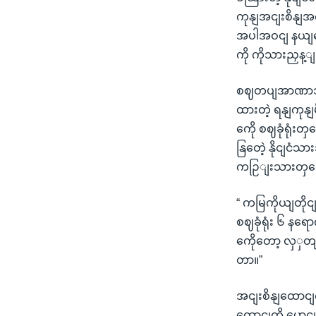
ကုနျအငျးစိနျ
အပါအဝငျ နယျထော
ကို ကိုသားညှန့ျ
စဈတပျအာဏာသိမျ
ထားတဲ့ ရနျကုနျ
ကေို စဈခုံရုံး
နြတေဲ့ နိုငျငံ
ကဉြျးသားတှရေဲ
“ ကမြကိုယျတိုင
စဈခုံရုံး ၆ နရ
ကေိုတော့ လှှတျလ
တာ။”
အငျးစိနျထောငျ
ထောငျကို ပွောင