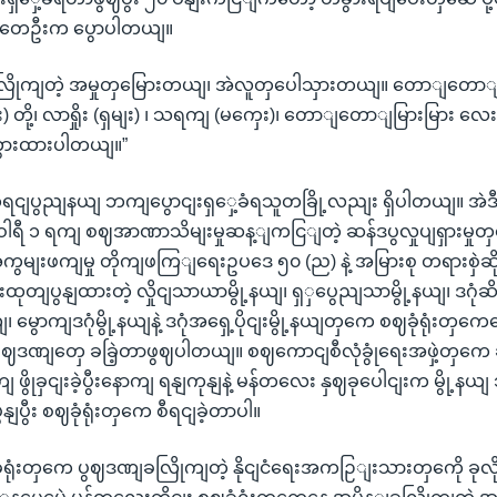
့နတေဦးက ပွောပါတယျ။
ကခလြိုကျတဲ့ အမှုတှမြေားတယျ၊ အဲလူတှပေါသှားတယျ။ တောျတောျ
) တို့၊ လာရှိုး (ရှမျး) ၊ သရကျ (မကှေး)၊ တောျတောျမြားမြား လေး
 ကွားထားပါတယျ။”
ကရငျပွညျနယျ ဘကျပွောငျးရှှေ့ခံရသူတခြို့လညျး ရှိပါတယျ။ အဲ
ရီ ၁ ရကျ စဈအာဏာသိမျးမှုဆန့ျကငြျတဲ့ ဆန်ဒပွလှုပျရှားမှုတှမ
း အကွမျးဖကျမှု တိုကျဖကြျရေးဥပဒေ ၅၀ (ည) နဲ့ အမြားစု တရားစှဲဆ
ုတျပွနျထားတဲ့ လှိုငျသာယာမွို့နယျ၊ ရှှပွေညျသာမွို့နယျ၊ ဒဂုံဆိ
ယျ၊ မွောကျဒဂုံမွို့နယျနဲ့ ဒဂုံအရှေ့ပိုငျးမွို့နယျတှကေ စဈခုံရုံ
ွဈဒဏျတှေ ခခြဲ့တာဖွဈပါတယျ။ စဈကောငျစီလုံခွုံရေးအဖှဲ့တှကေ 
ွိုခှငျးခဲ့ပွီးနောကျ ရနျကုနျနဲ့ မန်တလေး နှဈခုပေါငျးက မွို့နယျ
နျပွီး စဈခုံရုံးတှကေ စီရငျခဲ့တာပါ။
ဈခုံရုံးတှကေ ပွဈဒဏျခလြိုကျတဲ့ နိုငျငံရေးအကဉြျးသားတှကေို ခ