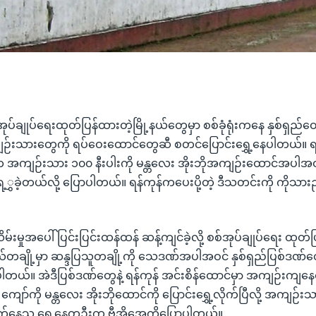
စ်အုပ်ချုပ်ရေးထုတ်ပြန်ထားတဲ့မြို့နယ်တွေမှာ စစ်ခုံရုံးကနေ နှစ်ရှ
ကျဉ်းသားတွေကို ရပ်ဝေးထောင်တွေဆီ စတင်ပြောင်းရွှေ့နေပါတယ်။ ရန
အကျဉ်းသား ၁၀၀ နီးပါးကို မန္တလေး အိုးဘိုအကျဉ်းထောင်အပါအ
ရ့ွှခဲ့တယ်လို့ ပြောပါတယ်။ ရန်ကုန်ကပေးပို့တဲ့ ဒီသတင်းကို ကိုသားည
မှုအပေါ် ပြင်းပြင်းထန်ထန် ဆန့်ကျင်ခဲ့လို့ စစ်အုပ်ချုပ်ရေး ထုတ်ပ
နယ်တချို့မှာ ဆန္ဒပြသူတချို့ကို သေဒဏ်အပါအဝင် နှစ်ရှည်ပြစ်ဒဏ်တွေက
ါတယ်။ အဲဒီပြစ်ဒဏ်တွေနဲ့ ရန်ကုန် အင်းစိန်ထောင်မှာ အကျဉ်းကျနေတဲ
ော်ကို မန္တလေး အိုးဘိုထောင်ကို ပြောင်းရွှေ့လိုက်ပြီလို့ အကျဉ်းသာ
ွက်နေသူ ရှေ့နေတဦးက ဗွီအိုအေကိုပြောပါတယ်။