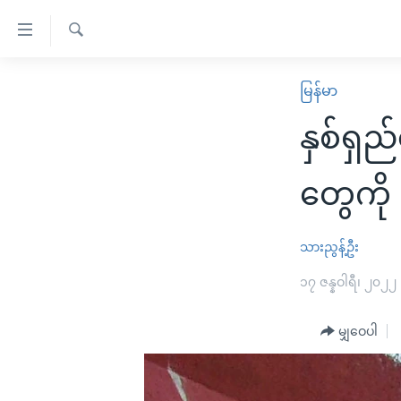
သုံး
ရ
ရှာဖွေ
လွယ်ကူ
မူလစာမျက်နှာ
မြန်မာ
ရ
စေ
မြန်မာ
လာ
နှစ်ရှ
သည့်
ဒ်
ကမ္ဘာ့သတင်းများ
Link
ဗွီဒီယို
နိုင်ငံတကာ
တွေကို
များ
သတင်းလွတ်လပ်ခွင့်
အမေရိကန်
ပင်မ
ရပ်ဝန်းတခု လမ်းတခု အလွန်
တရုတ်
သားညွန့်ဦး
အကြောင်းအရာ
အင်္ဂလိပ်စာလေ့လာမယ်
အစ္စရေး-ပါလက်စတိုင်း
၁၇ ဇန္နဝါရီ၊ ၂၀၂၂
သို့
အပတ်စဉ်ကဏ္ဍများ
အမေရိကန်သုံးအီဒီယံ
ကျော်
မျှဝေပါ
ကြည့်
ရေဒီယိုနှင့်ရုပ်သံ အချက်အလက်များ
မကြေးမုံရဲ့ အင်္ဂလိပ်စာ
ရေဒီယို
ရန်
ရေဒီယို/တီဗွီအစီအစဉ်
ရုပ်ရှင်ထဲက အင်္ဂလိပ်စာ
တီဗွီ
ပင်မ