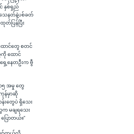
 နှစ်ရှည်
 သေနတ်နဲ့ပစ်ခတ်
 ထုတ်ပြန်ပြီး
နယ်ထောင်တွေ စတင်
ေကို ထောင်
်ရှေ့နေတဦးက ဗွီ
၀၅ အမှု တွေ
န်မှာဆို
်းတွေပဲ ရှိသေး
ူတွေက မချရသေး
့ ပြောတယ်။”
ော်တယ်လို့