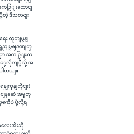
ိုအကဉြျးထောငျ
ု့တဲ့ ဒီသတငျး
ရေး ထုတျပွနျ
ှဈရှညျပွဈဒဏျတှ
ာငျမှာ အကဉြျးက
့လိုကျပွီလို့ အ
ောပါတယျ။
ရနျကုနျတိုငျး)
ုငျနဆေဲ အမှုတှ
ုပဲ ပို့လို့ရ
လေးအိုးဘို
့တာခံရတယျလို့