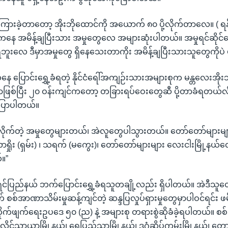
 ကြားခဲ့တာတော့ အိုးဘိုထောင်ကို အယောက် ၈၀ ပို့လိုက်တာလေ။ ( ရန်က
ရာကနေ အမိန့်ချပြီးသား အမှုတွေလေ အများဆုံးပါတယ်။ အမှုရင်ဆိုင်
ရဘူးလေ ဒီမှာအမှုတွေ ရှိနေသေးတာကိုး အမိန့်ချပြီးသားသူတွေကိုပဲ ပိ
ေ ပြောင်းရွှေ့ခံရတဲ့ နိုင်ငံရေါ်အကျဉ်းသားအများစုက မန္တလေးအိုး
တာဖြစ်ပြီး ၂၀ ဝန်းကျင်ကတော့ တခြားရပ်ဝေးတွေဆီ ပို့တာခံရတယ်လိ
ြောပါတယ်။
ကချလိုက်တဲ့ အမှုတွေများတယ်၊ အဲလူတွေပါသွားတယ်။ တော်တော်မျာ
၊ လာရှိုး (ရှမ်း) ၊ သရက် (မကွေး)၊ တော်တော်များများ လေးငါးမြို့နယ်လ
။”
ရင်ပြည်နယ် ဘက်ပြောင်းရွှေ့ခံရသူတချို့လည်း ရှိပါတယ်။ အဲဒီသ
 စစ်အာဏာသိမ်းမှုဆန့်ကျင်တဲ့ ဆန္ဒပြလှုပ်ရှားမှုတွေမှာပါဝင်ရင်း ဖမ်
ုက်ဖျက်ရေးဥပဒေ ၅၀ (ည) နဲ့ အများစု တရားစွဲဆိုခံခဲ့ရပါတယ်။ စစ်
ှိုင်သာယာမြို့နယ်၊ ရွှေပြည်သာမြို့နယ်၊ ဒဂုံဆိပ်ကမ်းမြို့နယ်၊ တောင်