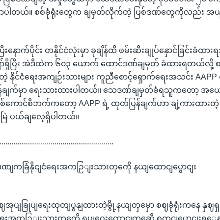
ပါတယ်။ စစ်ခုံရုံးတွေက ချမှတ်လိုက်တဲ့ ပြစ်ဒဏ်တွေကိုလည်း အယူ
နောက်ပိုင်း တနိုင်ငံလုံးမှာ ခုချိန်ထိ ဖမ်းဆီးချုပ်နှောင်ခြင်းခံထားရ
ာ်ရှိပြီး အဲဒီထဲက ၆၀၃ ယောက် ထောင်ဒဏ်ချမှတ် ခံထားရတယ်လို့ စာ
ဲ့ နိုင်ငံရေးအကျဉ်းသားများ ကူညီစောင့်ရှောက်ရေးအသင်း AAPP ရ
န်ချက်မှာ ရေးသားထားပါတယ်။ သေဒဏ်ချမှတ်ခံရသူကတော့ အယေ
။ စစ်ကောင်စီဘက်ကတော့ AAPP ရဲ့ ထုတ်ပြန်ချက်ဟာ ချဲ့ကားထား
အမြဲ ပယ်ချလေ့ရှိပါတယ်။
..........................................................
ဏျကခြံနိုငျငံရေးအကဉြျးသားတှကေို နယျထောငျပွောငျး
စဈအုပျခြုပျရေးထုတျပွနျထားတဲ့မွို့နယျတှမှော စဈခုံရုံးကနေ န
ျငံရေးအကဉြျးသားတှကေို ရပျဝေးထောငျတှဆေီ စတငျပွောငျးရှှေ