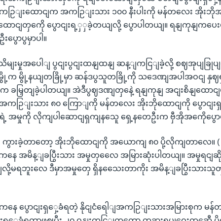
အကဉြျးထောငျက အကဉြျးသား ၁၀၀ နီးပါးကို မန်တလေး အိုးဘ
ငျတှကေို ပွောငျးရ့ှှခဲ့တယျလို့ ပွောပါတယျ။ ရနျကုနျကပေးပိ
ဦးပွောပွမှာပါ။
းမှုအပေါျ ပွငျးပွငျးထနျထနျ ဆန့ျကငြျခဲ့လို့ စဈအုပျခြုပျ
မွို့က မွို့နယျတခြို့မှာ ဆန်ဒပွသူတခြို့ကို သဒေဏျအပါအဝငျ န
တှကေ ခမြှတျခဲ့ပါတယျ။ အဲဒီပွဈဒဏျတှနေဲ့ ရနျကုနျ အငျးစိနျထေ
သားအကဉြျးသား ၈၀ ကြောျကို မန်တလေး အိုးဘိုထောငျကို ပွောငျးရှှေ
့ အမှုကို လိုကျပါဆောငျရှကျနသေူ ရှေ့နတေဦးက ဗှီအိုအကေိုပွ
ျ ကွားခဲ့တာတော့ အိုးဘိုထောငျကို အယောကျ ၈၀ ပို့လိုကျတာလေ။ ( 
ောကနေ အမိန့ျခပြွီးသား အမှုတှလေေ အမြားဆုံးပါတယျ။ အမှုရငျဆိ
ို့မရဘူးလေ ဒီမှာအမှုတှေ ရှိနသေေးတာကိုး အမိန့ျခပြွီးသားသူတှကေိ
ကနေ ပွောငျးရှှေ့ခံရတဲ့ နိုငျငံရေါျအကဉြျးသားအမြားစုက မန်တ
ျးရှှေ့ခံရတာဖွဈပွီး ၂၀ ဝနျးကငြျကတော့ တခွားရပျဝေးတှဆေီ ပို