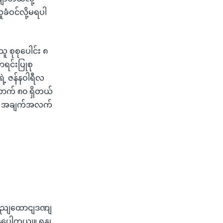
ခံဝင်လို့မရပါ
သူ စုစုပေါင်း ၈
ရင်းပြုစု
ဲ့ ဇန်နဝါရီလ
ာက် ၈၀ ရှိတယ်
တဲ့ အချက်အလက်
ှဈရှညျထောငျဒဏျ
့နပေါတယျ။ ရနျ