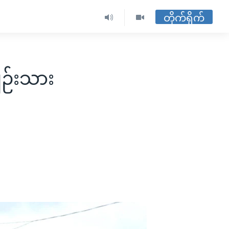
တိုက်ရိုက်
ျဉ်းသား