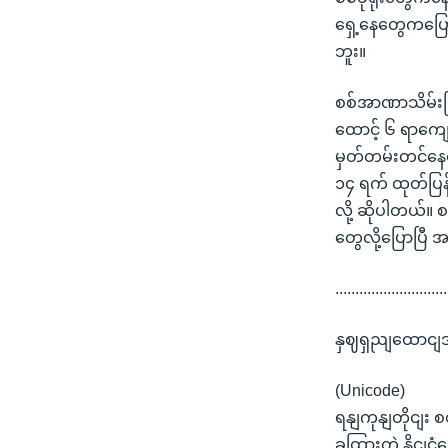
ရှေ့နေတွေကပြော
ဘူး။
စစ်အာဏာသိမ်းပြီး
ထောင့် ၆ ရာကျေ
မှတ်တမ်းတင်နေတ
၁၄ ရက် ထုတ်ပြ
လို့ ဆိုပါတယ်
တွေလို့ပြောပြီ 
............................
နှဈရှညျထောငျဒ
(Unicode)
ရနျကုနျတိုငျး 
ခထြားတဲ့ နိုင