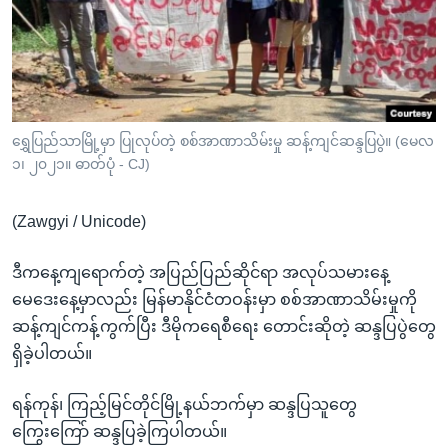
အ
သုတပဒေသာ အင်္ဂလိပ်စာ
ညွန်း
Learning English
စာမျက်နှာ
သို့
ဗွီအိုအေ လူမှုကွန်ယက်များ
ကျော်
ကြည့်
ရွှေပြည်သာမြို့မှာ ပြုလုပ်တဲ့ စစ်အာဏာသိမ်းမှု ဆန့်ကျင်ဆန္ဒပြပွဲ။ (မေလ
၁၊ ၂၀၂၁။ ဓာတ်ပုံ - CJ)
ရန်
ဘာသာစကားများ
ရှာဖွေ
(Zawgyi / Unicode)
ရန်
နေရာ
ဒီကနေ့ကျရောက်တဲ့ အပြည်ပြည်ဆိုင်ရာ အလုပ်သမားနေ့
သို့
မေဒေးနေ့မှာလည်း မြန်မာနိုင်ငံတဝန်းမှာ စစ်အာဏာသိမ်းမှုကို
ကျော်
ဆန့်ကျင်ကန့်ကွက်ပြီး ဒီမိုကရေစီရေး တောင်းဆိုတဲ့ ဆန္ဒပြပွဲတွေ
ရန်
ရှိခဲ့ပါတယ်။
ရန်ကုန်၊ ကြည့်မြင်တိုင်မြို့နယ်ဘက်မှာ ဆန္ဒပြသူတွေ
ကြွေးကြော် ဆန္ဒပြခဲ့ကြပါတယ်။