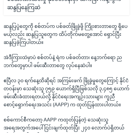
ဆန္ဒပြနေကြဆဲ
ဆန္ဒပြပွဲတွေကို စစ်တပ်က ပစ်ခတ်ဖြိုခွဲဖို့ ကြိုးစားတာတွေ ရှိပေ
မယ့်လည်း ဆန္ဒပြသူတွေက ထိပ်တိုက်မတွေ့အောင် ရှောင်ပြီး
ဆန္ဒပြခဲ့ကြပါတယ်။
အဲဒီကြားထဲမှာပဲ စစ်တပ်နဲ့ ရဲက ပစ်ခတ်တာ၊ နေ့ဘက်ရော ည
ဘက်တွေမှာပါ ဖမ်းဆီးတာတွေ လုပ်နေဆဲပါ။
ဧပြီလ ၃၀ ရက်နေ့ထိဆိုရင် အကြမ်းဖက် ဖြိုခွဲမှုတွေကြောင့် နိုင်ငံ
တဝန်းမှာ သေဆုံးသူ ၇၅၉ ယောက်ရှိပြီဖြစ်သလို ၃,၄၈၅ ယောက်
ဖမ်းဆီးခံထားရတယ်လို့ နိုင်ငံရေးအကျဉ်းသားများ ကူညီ
စောင့်ရှောက်ရေးအသင်း (AAPP) က ထုတ်ပြန်ထားပါတယ်။
စစ်ကောင်စီကတော့ AAPP ကထုတ်ပြန်တဲ့ သေဆုံးသူ
အရေအတွက်အပေါ် ငြင်းချက်ထုတ်ပြီး ၂၄၀ လောက်ပဲရှိတယ်