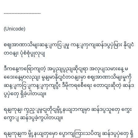
------------------------
(Unicode)
စဈအာဏာသိမျးဆန့ျကငြျမှု ကန့ျကှကျဆန်ဒပွပှဲမြား နိုငျငံ
တဝနျး ပုံစံစုံပွုလုပျ
ဒီကနေ့ကရြောကျတဲ့ အပွညျပွညျဆိုငျရာ အလုပျသမားနေ့ မ
ဒေေးနေ့မှာလညျး မွနျမာနိုငျငံတဝနျးမှာ စဈအာဏာသိမျးမှုကို
ဆန့ျကငြျကန့ျကှကျပွီး ဒီမိုကရစေီရေး တောငျးဆိုတဲ့ ဆန်ဒ
ပွပှဲတှေ ရှိခဲ့ပါတယျ။
ရနျကုနျ၊ ကွည့ျမွငျတိုငျမွို့နယျဘကျမှာ ဆန်ဒပွသူတှေ ကွှေး
ကွောျ ဆန်ဒပွခဲ့ကွပါတယျ။
ရနျကုနျက မွို့နယျတှမှော ပွောကျကြားသပိတျ ဆန်ဒပွပှဲတှေ ရှိ