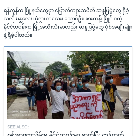
ရန်ကုန်က မြို့နယ်တွေမှာ ပြောက်ကျားသပိတ် ဆန္ဒပြပွဲတွေ ရှိခဲ့
သလို မန္တလေး၊ မုံရွာ၊ ကလေး၊ ညောင်ဦး၊ ဖားကန့်၊ မြိုင် စတဲ့
နိုင်ငံတဝန်းက မြို့အသီးသီးမှာလည်း ဆန္ဒပြပွဲတွေ ပုံစံအမျိုးမျိုး
နဲ့ ရှိခဲ့ပါတယ်။
SEE ALSO:
စစ်အာဏာသိမ်းမှု နိုင်ငံတဝန်းမှာ ဆက်ပြီး ကန့်ကွက်