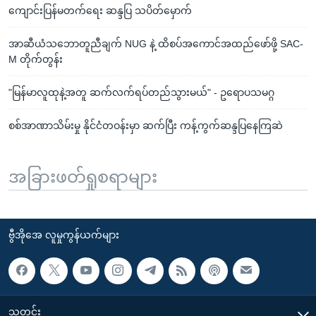
ကျောင်းပြန်မတက်ရေး ဆန္ဒပြ သပိတ်မှောက်
အာဆီယံသဘောတူညီချက် NUG နဲ့ ထိစပ်အကောင်အထည်ဖော်ဖို့ SAC-
M တိုက်တွန်း
"မြန်မာလူထုနဲ့အတူ ဆက်လက်ရပ်တည်သွားမယ်" - ဥရောပသမဂ္ဂ
စစ်အာဏာသိမ်းမှု နိုင်ငံတဝန်းမှာ ဆက်ပြီး ကန့်ကွက်ဆန္ဒပြနေကြဆဲ
အခြားဖတ်ရှုစရာများ
ဗွီအိုအေ လူမှုကွန်ယက်များ
သတင်း