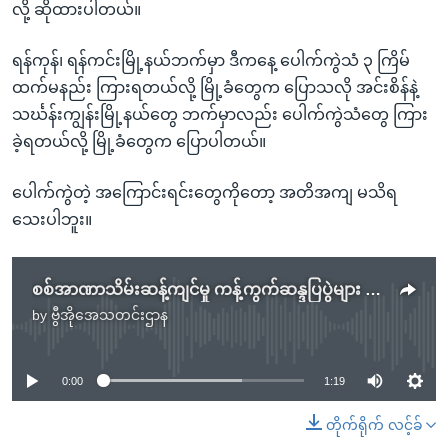
လို့ ဆိုထားပါတယ်။
ရန်ကုန်၊ ရန်ကင်းမြို့နယ်ဘက်မှာ ဒီကနေ့ ပေါက်ကွဲသံ ၃ ကြိမ်
ထက်မနည်း ကြားရတယ်လို့ မြို့ခံတွေက ပြောသလို အင်းစိန်နဲ့
သင်္ဃန်းကျွန်းမြို့နယ်တွေ ဘက်မှာလည်း ပေါက်ကွဲသံတွေ ကြား
ခဲ့ရတယ်လို့ မြို့ခံတွေက ပြောပါတယ်။
ပေါက်ကွဲတဲ့ အကြောင်းရင်းတွေကိုတော့ အတိအကျ မသိရ
သေးပါဘူး။
စစ်အာဏာသိမ်းဆန့်ကျင်မှု ကန့်ကွက်ဆန္ဒပြပွဲများ နိုင်ငံတဝန်း ပုံစံစုံပြုလုပ်
by
ဗွီအိုအေသတင်းဌာန
No media source currently available
0:00
1:19
တိုက်ရိုက် လင့်ခ်