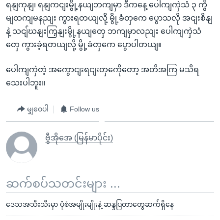
ရနျကုနျ၊ ရနျကငျးမွို့နယျဘကျမှာ ဒီကနေ့ ပေါကျကှဲသံ ၃ ကွိ
မျထကျမနညျး ကွားရတယျလို့ မွို့ခံတှကေ ပွောသလို အငျးစိနျ
နဲ့ သငျ်ဃနျးကြှနျးမွို့နယျတှေ ဘကျမှာလညျး ပေါကျကှဲသံ
တှေ ကွားခဲ့ရတယျလို့ မွို့ခံတှကေ ပွောပါတယျ။
ပေါကျကှဲတဲ့ အကွောငျးရငျးတှကေိုတော့ အတိအကြ မသိရ
သေးပါဘူး။
မျှဝေပါ
Follow us
ဗွီအိုအေ (မြန်မာပိုင်း)
ဆက်စပ်သတင်းများ ...
ဒေသအသီးသီးမှာ ပုံစံအမျိုးမျိုးနဲ့ ဆန္ဒပြတာတွေဆက်ရှိနေ