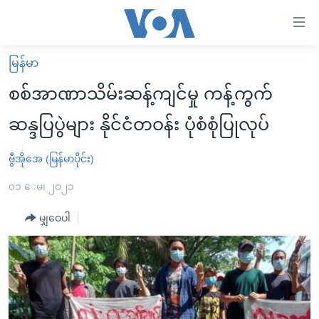
သုံး
ရ
လွယ်ကူ
မြန်မာ
မူလစာမျက်နှာ
စေ
စစ်အာဏာသိမ်းဆန့်ကျင်မှု ကန့်ကွက်
မြန်မာ
သည့်
ဆန္ဒပြပွဲများ နိုင်ငံတဝန်း ပုံစံစုံပြုလုပ်
ကမ္ဘာ့သတင်းများ
Link
ဗွီဒီယို
နိုင်ငံတကာ
ဗွီအိုအေ (မြန်မာပိုင်း)
များ
သတင်းလွတ်လပ်ခွင့်
အမေရိကန်
၀၁ ေမ၊ ၂၀၂၁
ပင်မ
ရပ်ဝန်းတခု လမ်းတခု အလွန်
တရုတ်
အကြောင်းအရာ
မျှဝေပါ
သို့
အင်္ဂလိပ်စာလေ့လာမယ်
အစ္စရေး-ပါလက်စတိုင်း
ကျော်
အပတ်စဉ်ကဏ္ဍများ
အမေရိကန်သုံးအီဒီယံ
ကြည့်
ရေဒီယိုနှင့်ရုပ်သံ အချက်အလက်များ
မကြေးမုံရဲ့ အင်္ဂလိပ်စာ
ရေဒီယို
ရန်
ပင်မ
ရေဒီယို/တီဗွီအစီအစဉ်
ရုပ်ရှင်ထဲက အင်္ဂလိပ်စာ
တီဗွီ