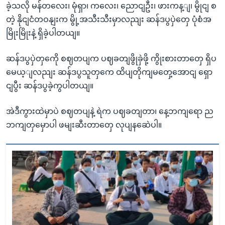
ခဲ့သလို မန်တလေး၊ မုံရှာ၊ ကလေး၊ ညောငျဦး၊ ဖားကန့ျ၊ မွိုငျ စ
တဲ့ နိုငျငံတဝနျးက မွို့အသီးသီးမှာလညျး ဆန်ဒပွပှဲတှေ ပုံစံအ
မြိုးမြိုးနဲ့ ရှိခဲ့ပါတယျ။
ဆန်ဒပွပှဲတှကေို စဈတပျက ပဈခတျဖွိုခှဲဖို့ ကွိုးစားတာတှေ ရှိပ
မေယ့ျလညျး ဆန်ဒပွသူတှကေ ထိပျတိုကျမတှေ့အောငျ ရှော
ငျပွီး ဆန်ဒပွခဲ့ကွပါတယျ။
အဲဒီကွားထဲမှာပဲ စဈတပျနဲ့ ရဲက ပဈခတျတာ၊ နေ့ဘကျရော ည
ဘကျတှမှောပါ ဖမျးဆီးတာတှေ လုပျနဆေဲပါ။