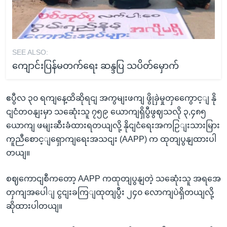
SEE ALSO:
ကျောင်းပြန်မတက်ရေး ဆန္ဒပြ သပိတ်မှောက်
ဧပွီလ ၃၀ ရကျနေ့ထိဆိုရငျ အကွမျးဖကျ ဖွိုခှဲမှုတှကွေောင့ျ နို
ငျငံတဝနျးမှာ သဆေုံးသူ ၇၅၉ ယောကျရှိပွီဖွဈသလို ၃,၄၈၅
ယောကျ ဖမျးဆီးခံထားရတယျလို့ နိုငျငံရေးအကဉြျးသားမြား
ကူညီစောင့ျရှောကျရေးအသငျး (AAPP) က ထုတျပွနျထားပါ
တယျ။
စဈကောငျစီကတော့ AAPP ကထုတျပွနျတဲ့ သဆေုံးသူ အရအေ
တှကျအပေါျ ငွငျးခကြျထုတျပွီး ၂၄၀ လောကျပဲရှိတယျလို့
ဆိုထားပါတယျ။