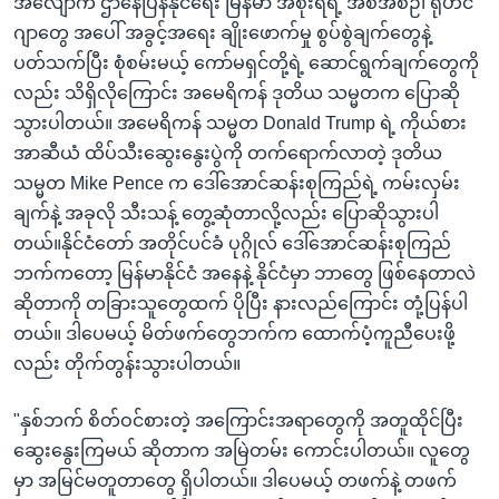
အလျောက် ဌာနေပြန်နိုင်ရေး မြန်မာ အစိုးရရဲ့ အစီအစဉ်၊ ရိုဟင်
ဂျာတွေ အပေါ် အခွင့်အရေး ချိုးဖောက်မှု စွပ်စွဲချက်တွေနဲ့
ပတ်သက်ပြီး စုံစမ်းမယ့် ကော်မရှင်တို့ရဲ့ ဆောင်ရွက်ချက်တွေကို
လည်း သိရှိလိုကြောင်း အမေရိကန် ဒုတိယ သမ္မတက ပြောဆို
သွားပါတယ်။ အမေရိကန် သမ္မတ Donald Trump ရဲ့ ကိုယ်စား
အာဆီယံ ထိပ်သီးဆွေးနွေးပွဲကို တက်ရောက်လာတဲ့ ဒုတိယ
သမ္မတ Mike Pence က ဒေါ်အောင်ဆန်းစုကြည်ရဲ့ ကမ်းလှမ်း
ချက်နဲ့ အခုလို သီးသန့် တွေ့ဆုံတာလို့လည်း ပြောဆိုသွားပါ
တယ်။နိုင်ငံတော် အတိုင်ပင်ခံ ပုဂ္ဂိုလ် ဒေါ်အောင်ဆန်းစုကြည်
ဘက်ကတော့ မြန်မာနိုင်ငံ အနေနဲ့ နိုင်ငံမှာ ဘာတွေ ဖြစ်နေတာလဲ
ဆိုတာကို တခြားသူတွေထက် ပိုပြီး နားလည်ကြောင်း တုံ့ပြန်ပါ
တယ်။ ဒါပေမယ့် မိတ်ဖက်တွေဘက်က ထောက်ပံ့ကူညီပေးဖို့
လည်း တိုက်တွန်းသွားပါတယ်။
"နှစ်ဘက် စိတ်ဝင်စားတဲ့ အကြောင်းအရာတွေကို အတူထိုင်ပြီး
ဆွေးနွေးကြမယ် ဆိုတာက အမြဲတမ်း ကောင်းပါတယ်။ လူတွေ
မှာ အမြင်မတူတာတွေ ရှိပါတယ်။ ဒါပေမယ့် တဖက်နဲ့ တဖက်