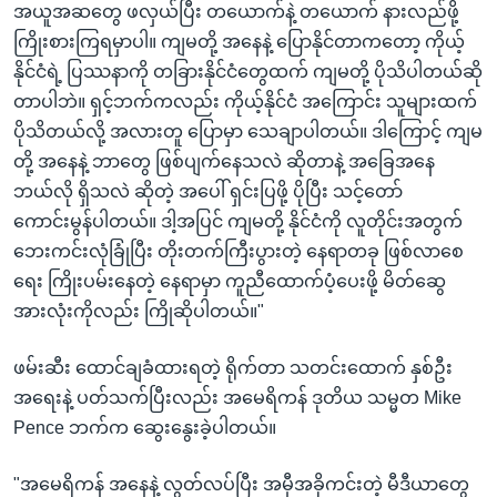
အယူအဆတွေ ဖလှယ်ပြီး တယောက်နဲ့ တယောက် နားလည်ဖို့
ကြိုးစားကြရမှာပါ။ ကျမတို့ အနေနဲ့ ပြောနိုင်တာကတော့ ကိုယ့်
နိုင်ငံရဲ့ ပြဿနာကို တခြားနိုင်ငံတွေထက် ကျမတို့ ပိုသိပါတယ်ဆို
တာပါဘဲ။ ရှင့်ဘက်ကလည်း ကိုယ့်နိုင်ငံ အကြောင်း သူများထက်
ပိုသိတယ်လို့ အလားတူ ပြောမှာ သေချာပါတယ်။ ဒါကြောင့် ကျမ
တို့ အနေနဲ့ ဘာတွေ ဖြစ်ပျက်နေသလဲ ဆိုတာနဲ့ အခြေအနေ
ဘယ်လို ရှိသလဲ ဆိုတဲ့ အပေါ် ရှင်းပြဖို့ ပိုပြီး သင့်တော်
ကောင်းမွန်ပါတယ်။ ဒါ့အပြင် ကျမတို့ နိုင်ငံကို လူတိုင်းအတွက်
ဘေးကင်းလုံခြုံပြီး တိုးတက်ကြီးပွားတဲ့ နေရာတခု ဖြစ်လာစေ
ရေး ကြိုးပမ်းနေတဲ့ နေရာမှာ ကူညီထောက်ပံ့ပေးဖို့ မိတ်ဆွေ
အားလုံးကိုလည်း ကြိုဆိုပါတယ်။"
ဖမ်းဆီး ထောင်ချခံထားရတဲ့ ရိုက်တာ သတင်းထောက် နှစ်ဦး
အရေးနဲ့ ပတ်သက်ပြီးလည်း အမေရိကန် ဒုတိယ သမ္မတ Mike
Pence ဘက်က ဆွေးနွေးခဲ့ပါတယ်။
"အမေရိကန် အနေနဲ့ လွတ်လပ်ပြီး အမှီအခိုကင်းတဲ့ မီဒီယာတွေ