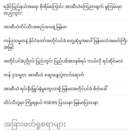
ရခိုင်ပြည်နယ်အရေး စိုးရိမ်ကြောင်း အာဆီယံကြေညာချက် မူကြမ်းမှာ
ထည့်သွင်း
အာဆီယံထိပ်သီးအစည်းဝေးနဲ့ မြန်မာ
ကန်ဒုသမ္မတနဲ့ နိုင်ငံတော်အတိုင်ပင်ခံ တွေ့ဆုံမှုအပေါ် မြန်မာသံအမတ်ကြီး
အမြင်
အတိုင်ပင်ခံပုဂ္ဂိုလ် ပြည်တွင်း ပြည်ပဖိအားနှစ်ရပ် ဘယ်လို ရင်ဆိုင်မလဲ
ကန် ဒုသမ္မတ အာဆီယံ ဆွေးနွေးပွဲတက်ရောက်
အာဆီယံ ရင်းနှီးမြှုပ်နှံမှုတွေလာဖို့ မြန်မာအတိုင်ပင်ခံ ဖိတ်ခေါ်
ထိပ်သီးပွဲမှာ ကြုံရဖွယ် ASEAN ပြဿနာ မြန်မာပြဿနာ
အခြားဖတ်ရှုစရာများ