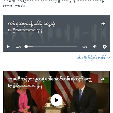
ထားပါတယ်။
ကန် ဒုသမ္မတနဲ့ ဒေါ်စု တွေ့ဆုံ
by
ဗွီအိုအေသတင်းဌာန
No media source currently available
0:00
4:01
တိုက်ရိုက် လင့်ခ်
အမေရိကန်ဒုသမ္မတနဲ့ ဒေါ်အောင်ဆန်းစုကြည် တွေ့
by
ဗွီအိုအေသတင်းဌာန
No media source currently available