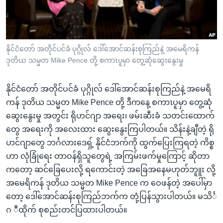
အ
သုတပဒေသာ အင်္ဂလိပ်စာ
ညွန်း
Learning English
စာမျက်နှာ
သို့
ဗွီအိုအေ လူမှုကွန်ယက်များ
နိုင်ငံတော် အတိုင်ပင်ခံ ပုဂ္ဂိုလ် ဒေါ်အောင်ဆန်းစုကြည်နဲ့ အမေရိကန်
ကျော်
ဒုတိယ သမ္မတ Mike Pence တို့ စကာၤပူမှာ တွေ့ဆုံဆွေးနွေးမှု
ကြည့်
ရန်
နိုင်ငံတော် အတိုင်ပင်ခံ ပုဂ္ဂိုလ် ဒေါ်အောင်ဆန်းစုကြည်နဲ့ အမေရိ
ဘာသာစကားများ
ရှာဖွေ
ကန် ဒုတိယ သမ္မတ Mike Pence တို့ ဒီကနေ့ စကာၤပူမှာ တွေ့ဆုံ
ရန်
ဆွေးနွေးမှု အတွင်း ရိုဟင်ဂျာ အရေး၊ ဖမ်းဆီးခံ သတင်းထောက်
နေရာ
တွေ အရေးကို အလေးထား ဆွေးနွေးကြပါတယ်။ သိန်းနဲ့ချီတဲ့ ရို
သို့
ဟင်ဂျာတွေ ဘင်္ဂလားဒေရှ့် နိုင်ငံဘက်ကို ထွက်ပြေးကြရတဲ့ ကိစ္စ
ကျော်
ဟာ လုံခြုံရေး တာဝန်ရှိသူတွေရဲ့ အကြမ်းဖက်မှုကြောင့် ဆိုတာ
ရန်
ကတော့
ဆင်ခြေပေးလို့ ရကောင်းတဲ့ အခြေအနေမဟုတ်ဘူူး
လို့
အမေရိကန် ဒုတိယ သမ္မတ Mike Pence က ဝေဖန်တဲ့ အပေါ်မှာ
တော့ ဒေါ်အောင်ဆန်းစုကြည်ဘက်က တုံ့ပြန်သွားပါတယ်။ မသိင်္
ဂ ီထိုက် စုစည်းတင်ပြထားပါတယ်။