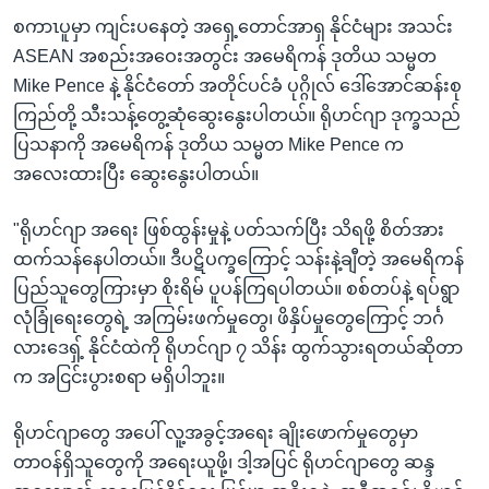
စကာၤပူမှာ ကျင်းပနေတဲ့ အရှေ့တောင်အာရှ နိုင်ငံများ အသင်း
ASEAN အစည်းအဝေးအတွင်း အမေရိကန် ဒုတိယ သမ္မတ
Mike Pence နဲ့ နိုင်ငံတော် အတိုင်ပင်ခံ ပုဂ္ဂိုလ် ဒေါ်အောင်ဆန်းစု
ကြည်တို့ သီးသန့်တွေ့ဆုံဆွေးနွေးပါတယ်။ ရိုဟင်ဂျာ ဒုက္ခသည်
ပြသနာကို အမေရိကန် ဒုတိယ သမ္မတ Mike Pence က
အလေးထားပြီး ဆွေးနွေးပါတယ်။
"ရိုဟင်ဂျာ အရေး ဖြစ်ထွန်းမှုနဲ့ ပတ်သက်ပြီး သိရဖို့ စိတ်အား
ထက်သန်နေပါတယ်။ ဒီပဋိပက္ခကြောင့် သန်းနဲ့ချီတဲ့ အမေရိကန်
ပြည်သူတွေကြားမှာ စိုးရိမ် ပူပန်ကြရပါတယ်။ စစ်တပ်နဲ့ ရပ်ရွာ
လုံခြုံရေးတွေရဲ့ အကြမ်းဖက်မှုတွေ၊ ဖိနှိပ်မှုတွေကြောင့် ဘင်္ဂ
လားဒေရှ့် နိုင်ငံထဲကို ရိုဟင်ဂျာ ၇ သိန်း ထွက်သွားရတယ်ဆိုတာ
က အငြင်းပွားစရာ မရှိပါဘူး။
ရိုဟင်ဂျာတွေ အပေါ် လူ့အခွင့်အရေး ချိုးဖောက်မှုတွေမှာ
တာဝန်ရှိသူတွေကို အရေးယူဖို့၊ ဒါ့အပြင် ရိုဟင်ဂျာတွေ ဆန္ဒ