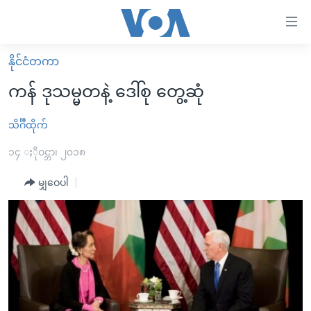
သုံး
ရ
လွယ်ကူ
နိုင်ငံတကာ
မူလစာမျက်နှာ
စေ
ကန် ဒုသမ္မတနဲ့ ဒေါ်စု တွေ့ဆုံ
မြန်မာ
သည့်
ကမ္ဘာ့သတင်းများ
သိင်္ဂီထိုက်
Link
ဗွီဒီယို
နိုင်ငံတကာ
၁၄ ႏိုဝင္ဘာ၊ ၂၀၁၈
များ
သတင်းလွတ်လပ်ခွင့်
အမေရိကန်
မျှဝေပါ
ပင်မ
ရပ်ဝန်းတခု လမ်းတခု အလွန်
တရုတ်
အကြောင်းအရာ
သို့
အင်္ဂလိပ်စာလေ့လာမယ်
အစ္စရေး-ပါလက်စတိုင်း
ကျော်
အပတ်စဉ်ကဏ္ဍများ
အမေရိကန်သုံးအီဒီယံ
ကြည့်
ရေဒီယိုနှင့်ရုပ်သံ အချက်အလက်များ
မကြေးမုံရဲ့ အင်္ဂလိပ်စာ
ရေဒီယို
ရန်
ပင်မ
ရေဒီယို/တီဗွီအစီအစဉ်
ရုပ်ရှင်ထဲက အင်္ဂလိပ်စာ
တီဗွီ