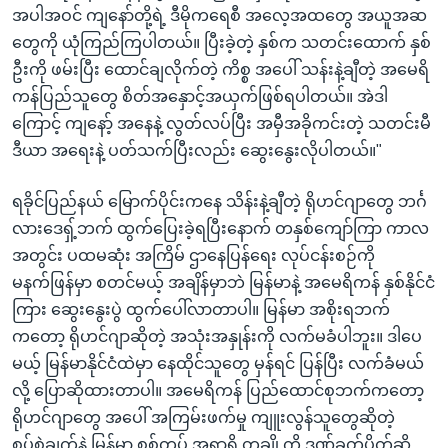
အပါအဝင် ကျနော်တို့ရဲ့ ဒီမိုကရေစီ အလေ့အထတွေ အယူအဆ
တွေကို ယုံကြည်ကြပါတယ်။ ပြီးခဲ့တဲ့ နှစ်က သတင်းထောက် နှစ်
ဦးကို ဖမ်းပြီး ထောင်ချလိုက်တဲ့ ကိစ္စ အပေါ် သန်းနဲ့ချီတဲ့ အမေရိ
ကန်ပြည်သူတွေ စိတ်အနှောင့်အယှက်ဖြစ်ရပါတယ်။ အဲဒါ
ကြောင့် ကျနော့် အနေနဲ့ လွတ်လပ်ပြီး အမှီအခိုကင်းတဲ့ သတင်းမီ
ဒီယာ အရေးနဲ့ ပတ်သက်ပြီးလည်း ဆွေးနွေးလိုပါတယ်။"
ရခိုင်ပြည်နယ် မြောက်ပိုင်းကနေ သိန်းနဲ့ချီတဲ့ ရိုဟင်ဂျာတွေ ဘင်္ဂ
လားဒေရှ့်ဘက် ထွက်ပြေးခဲ့ရပြီးနောက် တနှစ်ကျော်ကြာ ကာလ
အတွင်း ပထမဆုံး အကြိမ် ဌာနေပြန်ရေး လုပ်ငန်းစဉ်ကို
မနက်ဖြန်မှာ စတင်မယ့် အချိန်မှာဘဲ မြန်မာနဲ့ အမေရိကန် နှစ်နိုင်ငံ
ကြား ဆွေးနွေးပွဲ ထွက်ပေါ်လာတာပါ။ မြန်မာ အစိုးရဘက်
ကတော့ ရိုဟင်ဂျာဆိုတဲ့ အသုံးအနှုန်းကို လက်မခံပါဘူး။ ဒါပေ
မယ့် မြန်မာနိုင်ငံထဲမှာ နေထိုင်သူတွေ မှန်ရင် ပြန်ပြီး လက်ခံမယ်
လို့ ပြောဆိုထားတာပါ။ အမေရိကန် ပြည်ထောင်စုဘက်ကတော့
ရိုဟင်ဂျာတွေ အပေါ် အကြမ်းဖက်မှု ကျူးလွန်သူတွေဆိုတဲ့
စွပ်စွဲချက်နဲ့ မြန်မာ စစ်တပ် အရာရှိ တချို့ကို ဒဏ်ခတ်ပိတ်ဆို့