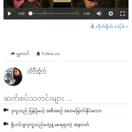
0:00
4:00
တိုက်ရိုက် လင့်ခ်
မျှဝေပါ
Follow us
သိင်္ဂီထိုက်
ဆက်စပ်သတင်းများ ...
ဒုက္ခသည် ပြန်ပို့မယ့် အစီအစဉ် အထမြောက်နိုင်မလား
ရိုဟင်ဂျာဒုက္ခသည်တွေနဲ့ မရေရာတဲ့ အနာဂတ်