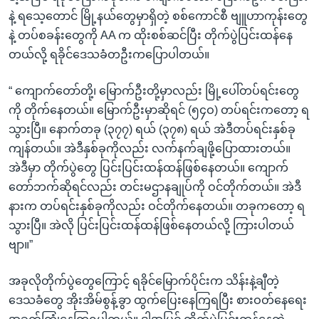
နဲ့ ရသေ့တောင် မြို့နယ်တွေမှာရှိတဲ့ စစ်ကောင်စီ ဗျူဟာကုန်းတွေ
နဲ့ တပ်စခန်းတွေကို AA က ထိုးစစ်ဆင်ပြီး တိုက်ပွဲပြင်းထန်နေ
တယ်လို့ ရခိုင်ဒေသခံတဦးကပြောပါတယ်။
“ ကျောက်တော်တို့၊ မြောက်ဦးတို့မှာလည်း မြို့ပေါ်တပ်ရင်းတွေ
ကို တိုက်နေတယ်။ မြောက်ဦးမှာဆိုရင် (၅၄ဝ) တပ်ရင်းကတော့ ရ
သွားပြီ။ နောက်တခု (၃၇၇) ရယ် (၃၇၈) ရယ် အဲဒီတပ်ရင်းနှစ်ခု
ကျန်တယ်။ အဲဒီနှစ်ခုကိုလည်း လက်နက်ချဖို့ပြောထားတယ်။
အဲဒီမှာ တိုက်ပွဲတွေ ပြင်းပြင်းထန်ထန်ဖြစ်နေတယ်။ ကျောက်
တော်ဘက်ဆိုရင်လည်း တင်းမဌာနချုပ်ကို ဝင်တိုက်တယ်။ အဲဒီ
နားက တပ်ရင်းနှစ်ခုကိုလည်း ဝင်တိုက်နေတယ်။ တခုကတော့ ရ
သွားပြီ။ အဲလို ပြင်းပြင်းထန်ထန်ဖြစ်နေတယ်လို့ ကြားပါတယ်
ဗျာ။”
အခုလိုတိုက်ပွဲတွေကြောင့် ရခိုင်မြောက်ပိုင်းက သိန်းနဲ့ချီတဲ့
ဒေသခံတွေ အိုးအိမ်စွန့်ခွာ ထွက်ပြေးနေကြရပြီး စားဝတ်နေရေး