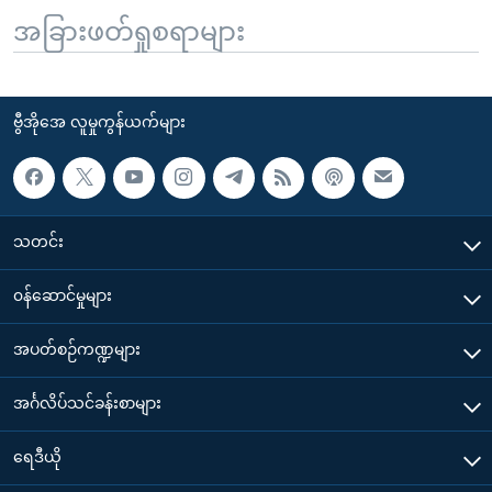
အခြားဖတ်ရှုစရာများ
ဗွီအိုအေ လူမှုကွန်ယက်များ
သတင်း
၀န်ဆောင်မှုများ
အပတ်စဉ်ကဏ္ဍများ
အင်္ဂလိပ်သင်ခန်းစာများ
ရေဒီယို