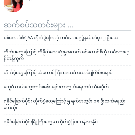
ဆက်စပ်သတင်းများ ...
စစ်ကောင်စီနဲ့ AA တိုက်ပွဲကြောင့် ဘင်္ဂလားဒေ့ရှ်နယ်စပ်မှာ ၂ ဦးသေ
တိုက်ပွဲတွေကြောင့် ထိခိုက်သေဆုံးမှုအတွက် စစ်ကောင်စီကို ဘင်္ဂလားဒေ့
ရှ်ကန့်ကွက်
တိုက်ပွဲတွေကြောင့် သံတောင်ကြီး ဒေသခံ ထောင်ချီတိမ်းရှောင်
မတူပီ ထယ်ဘွေးတပ်စခန်း ချင်းကာကွယ်ရေးတပ် သိမ်းပိုက်
ရခိုင်မြောက်ပိုင်း တိုက်ပွဲတွေကြောင့် ၅ ရက်အတွင်း ၁၈ ဦးထက်မနည်း
သေဆုံး
ရခိုင်မြောက်ပိုင်းမြို့ကြီးတွေမှာ တိုက်ပွဲပြင်းထန်လာနိုင်