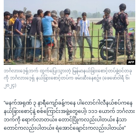
ဘင်္ဂလားဒေ့ရှ်ဘက် ထွက်ပြေးသွားတဲ့ မြန်မာနယ်ခြားစောင့်တပ်ဖွဲ့ဝင်တခု
ကို ဘင်္ဂလားဒေ့ရှ် နယ်ခြားစောင့်တပ်က ဖမ်းဆီးနေစဥ်။ (ဖေဖော်ဝါရီ ၆၊
၂၀၂၄)
“မနက်အရုဏ် ၃ နာရီကျော်ခန့်ကနေ ပါလောင်ဂါလီနယ်စပ်ကနေ
နယ်ခြားစောင့်နဲ့ စစ်ကြောင်းအဖွဲ့တွေပေါ့၊ ၁၁၁ ယောက် ဘင်္ဂလား
ဘက်ကို ရောက်လာတယ်။ တောင်ပြိုကလည်းပါတယ်။ နံသာ
တောင်ကလည်းပါတယ်။ ရဲအောင်ချောင်းကလည်းပါတယ်။”