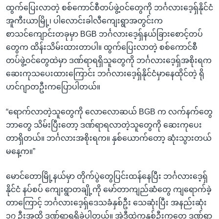
ထွက်ပြေးလာတဲ့ စစ်ကောင်စီတပ်ဖွဲ့ဝင်တွေကို ဘင်္ဂလားဒေ့ရှ်နိုင်ငံ
အူကီးယာမြို့၊ ပါလောင်းခါလီကျေးရွာအတွင်းက
စာသင်ကျောင်းတခုမှာ BGB ဘင်္ဂလားဒေ့ရှ်နယ်ခြားစောင့်တပ်
တွေက ထိန်းသိမ်းထားတာပါ။ ထွက်ပြေးလာတဲ့ စစ်ကောင်စီ
တပ်ဖွဲ့ဝင်တွေထဲမှာ ဒဏ်ရာရရှိသူတွေကို ဘင်္ဂလားဒေ့ရှ်အစိုးရက
ဆေးကုသပေးထားကြောင်း ဘင်္ဂလားဒေ့ရှ်နိုင်ငံမှာနေထိုင်တဲ့ ရို
ဟင်ဂျာတဦးကပြောပါတယ်။
“ရောက်လာတဲ့သူတွေကို လောလောဆယ် BGB က လက်နက်တွေ
ဘာတွေ သိမ်းပြီးတော့ ဒဏ်ရာရလာတဲ့သူတွေကို ဆေးကုပေး
တာရှိတယ်။ ဘင်္ဂလားအစိုးရက။ နှစ်ယောက်တော့ ဆုံးသွားတယ်
မနေ့က။”
မောင်တောမြို့နယ်မှာ တိုက်ပွဲတွေပြင်းထန်နေပြီး ဘင်္ဂလားဒေ့ရှ်
နိုင်ငံ နပ်စပ် ကျေးရွာတချို့ကို မော်တာကျည်ဆံတွေ ကျရောက်ခဲ့
တာကြောင့် ဘင်္ဂလားဒေ့ရှ်ဒေသခံနှစ်ဦး သေဆုံးပြီး အနည်းဆုံး
၁၇ ဦးအထိ ဒဏ်ရာရရှိခဲ့ပါတယ်။ အဲဒီထဲကနှစ်ဦးကတေ့ ဒဏ်ရာ