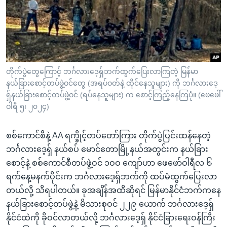
အ
သုတပဒေသာ အင်္ဂလိပ်စာ
ညွန်း
Learning English
စာမျက်နှာ
သို့
ဗွီအိုအေ လူမှုကွန်ယက်များ
ကျော်
ကြည့်
တိုက်ပွဲတွေကြောင့် ဘင်္ဂလားဒေ့ရှ်ဘက်ထွက်ပြေးလာကြတဲ့ မြန်မာ
နယ်ခြားစောင့်တပ်ဖွဲ့ဝင်တွေ (အရပ်ဝတ်နဲ့ ထိုင်နေသူများ) ကို ဘင်္ဂလားဒေ့
ရန်
ဘာသာစကားများ
ရှ်နယ်ခြားစောင့်တပ်ဖွဲ့ဝင် (ရပ်နေသူများ) က စောင့်ကြည့်နေကြပုံ။ (ဖေဖေါ်
ရှာဖွေ
ဝါရီ ၅၊ ၂၀၂၄)
ရန်
နေရာ
စစ်ကောင်စီနဲ့ AA ရက္ခိုင့်တပ်တော်ကြား တိုက်ပွဲပြင်းထန်နေတဲ့
သို့
ဘင်္ဂလားဒေ့ရှ် နယ်စပ် မောင်တောမြို့နယ်အတွင်းက နယ်ခြား
ကျော်
စောင့်နဲ့ စစ်ကောင်စီတပ်ဖွဲ့ဝင် ၁ဝဝ ကျော်ဟာ ဖေဖော်ဝါရီလ ၆
ရန်
ရက်နေ့မနက်ပိုင်းက ဘင်္ဂလားဒေ့ရ်ှဘက်ကို ထပ်မံထွက်ပြေးလာ
တယ်လို့ သိရပါတယ်။ ခုအချိန်အထိဆိုရင် မြန်မာနိုင်ငံဘက်ကနေ
နယ်ခြားစောင့်တပ်ဖွဲ့နဲ့ မိသားစုဝင် ၂၂၉ ယောက် ဘင်္ဂလားဒေ့ရှ်
နိုင်ငံထဲကို ခိုဝင်လာတယ်လို့ ဘင်္ဂလားဒေ့ရှ် နိုင်ငံခြားရေးဝန်ကြီး