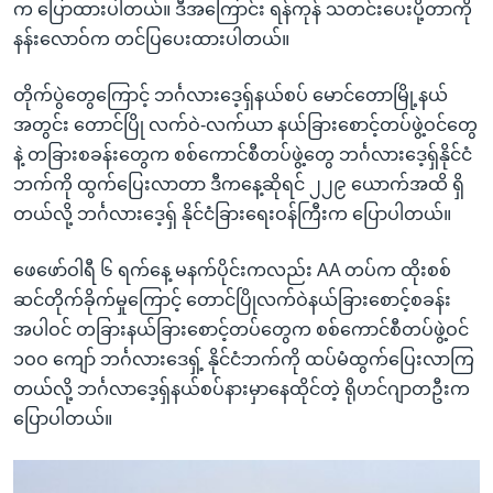
က ပြောထားပါတယ်။ ဒီအကြောင်း ရန်ကုန် သတင်းပေးပို့တာကို
နန်းလောဝ်က တင်ပြပေးထားပါတယ်။
တိုက်ပွဲတွေကြောင့် ဘင်္ဂလားဒေ့ရှ်နယ်စပ် မောင်တောမြို့နယ်
အတွင်း တောင်ပြို လက်ဝဲ-လက်ယာ နယ်ခြားစောင့်တပ်ဖွဲ့ဝင်တွေ
နဲ့ တခြားစခန်းတွေက စစ်ကောင်စီတပ်ဖွဲ့တွေ ဘင်္ဂလားဒေ့ရှ်နိုင်ငံ
ဘက်ကို ထွက်ပြေးလာတာ ဒီကနေ့ဆိုရင် ၂၂၉ ယောက်အထိ ရှိ
တယ်လို့ ဘင်္ဂလားဒေ့ရှ် နိုင်ငံခြားရေးဝန်ကြီးက ပြောပါတယ်။
ဖေဖော်ဝါရီ ၆ ရက်နေ့ မနက်ပိုင်းကလည်း AA တပ်က ထိုးစစ်
ဆင်တိုက်ခိုက်မှုကြောင့် တောင်ပြိုလက်ဝဲနယ်ခြားစောင့်စခန်း
အပါဝင် တခြားနယ်ခြားစောင့်တပ်တွေက စစ်ကောင်စီတပ်ဖွဲ့ဝင်
၁ဝဝ ကျော် ဘင်္ဂလားဒေရှ့် နိုင်ငံဘက်ကို ထပ်မံထွက်ပြေးလာကြ
တယ်လို့ ဘင်္ဂလာဒေ့ရှ်နယ်စပ်နားမှာနေထိုင်တဲ့ ရိုဟင်ဂျာတဦးက
ပြောပါတယ်။