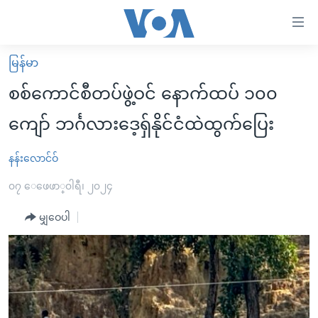
သုံး
ရ
လွယ်ကူ
မြန်မာ
မူလစာမျက်နှာ
စေ
စစ်ကောင်စီတပ်ဖွဲ့ဝင် နောက်ထပ် ၁၀၀
မြန်မာ
သည့်
ကျော် ဘင်္ဂလားဒေ့ရှ်နိုင်ငံထဲထွက်ပြေး
ကမ္ဘာ့သတင်းများ
Link
ဗွီဒီယို
နိုင်ငံတကာ
နန်းလောင်ဝ်
များ
သတင်းလွတ်လပ်ခွင့်
အမေရိကန်
၀၇ ေဖေဖာ္၀ါရီ၊ ၂၀၂၄
ပင်မ
ရပ်ဝန်းတခု လမ်းတခု အလွန်
တရုတ်
အကြောင်းအရာ
မျှဝေပါ
သို့
အင်္ဂလိပ်စာလေ့လာမယ်
အစ္စရေး-ပါလက်စတိုင်း
ကျော်
အပတ်စဉ်ကဏ္ဍများ
အမေရိကန်သုံးအီဒီယံ
ကြည့်
ရေဒီယိုနှင့်ရုပ်သံ အချက်အလက်များ
မကြေးမုံရဲ့ အင်္ဂလိပ်စာ
ရေဒီယို
ရန်
ပင်မ
ရေဒီယို/တီဗွီအစီအစဉ်
ရုပ်ရှင်ထဲက အင်္ဂလိပ်စာ
တီဗွီ