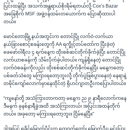
ပြင်းထန်ပြီး အသက်အန္တရာယ်စိုးရိမ်ရတယ်လို့ Cox’s Bazar
အခြေစိုက် MSF အဖွဲ့ဝန်ထမ်းတယောက်က ပြောဆိုထားပါ
တယ်။
မောင်တောမြို့နယ်အတွင်းက တောင်ပြို လက်ဝဲ-လက်ယာ
နယ်ခြားစောင့်စခန်းတွေကို AA ရက္ခိုင့်တပ်တော်က ပြီးခဲ့တဲ့
ဖေဖော်ဝါရီလ ၄ ရက်နေ့က ထိုးစစ်ဆင်တိုက်ခိုက်ခဲ့ပြီး တောင်ပြို
လက်ယာစခန်းကို သိမ်းပိုက်ခဲ့ပါတယ်။ ကျန်ရှိနေတဲ့ တောင်ပြို
လက်ဝဲစခန်းကိုလည်း ထိုးစစ်ဆင်တိုက်ခိုက်နေပြီး မနေ့ကတော့
ပစ်ခတ်သံတွေ မကြားရတော့ဘူးလို့ တိုက်ပွဲဖြစ်ပွားနေတဲ့ နေရာနဲ့
တမိုင်ကျော်လောက်မှာနေထိုင်တဲ့ ရိုဟင်ဂျာတဦးကပြောပါတယ်။
“ကျနော်တို့ အသံကြားတာကတာ့ မနေ့က ည ၉ နာရီလောက်ကနေ
ဒီမနက် ခုနစ်နာရီခွဲအထိ အသံကြားတယ်၊ အပြင်းအထန်တိုက်
တယ်။ အခုတော့ မကြားရတော့ဘူး။ ငြိမ်နေပြီ။”
ဒါ့အပြင် ရခိုင်မြောက်ပိုင်းက ကျောက်တော်၊ မြောက်ဦး၊ မင်းပြား