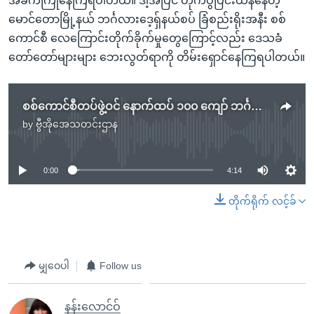
အခက်ကြုံနေကြရပါတယ်။ ဒါ့အပြင် တိုက်ပွဲပြင်းထန်နေတဲ့
မောင်တောမြို့နယ် ဘင်္ဂလားဒေ့ရှ်နယ်စပ် ခြံစည်းရိုးအနီး စစ်
ကောင်စီ လေကြောင်းတိုက်ခိုက်မှုတွေကြောင့်လည်း ဒေသခံ
တော်တော်များများ ဘေးလွတ်ရာကို တိမ်းရှောင်နေကြရပါတယ်။
စစ်ကောင်စီတပ်ဖွဲ့ဝင် နောက်ထပ် ၁၀၀ ကျော် ဘင်္ဂလားဒေ့ရှ်နိုင်ငံထဲထွက်ပြေး
by
ဗွီအိုအေသတင်းဌာန
No media source currently available
0:00
4:14
တိုက်ရိုက် လင့်ခ်
မျှဝေပါ
Follow us
နန်းလောင်ဝ်