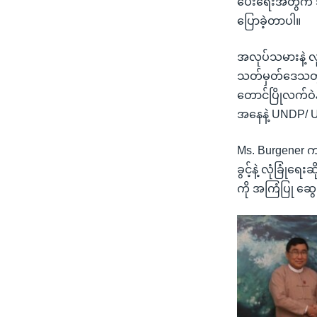
ပေးရေးအတွက် ဘင်
ပြောခဲ့တာပါ။
အလုပ်သမားနဲ့ လ
သတ်မှတ်ဒေသတွင်း
တောင်ပြိုလက်ဝဲနဲ
အနေနဲ့ UNDP/ U
Ms. Burgener ကတ
ခွင့်နဲ့ လုံခြုံ
ကို အကြံပြု ဆွ