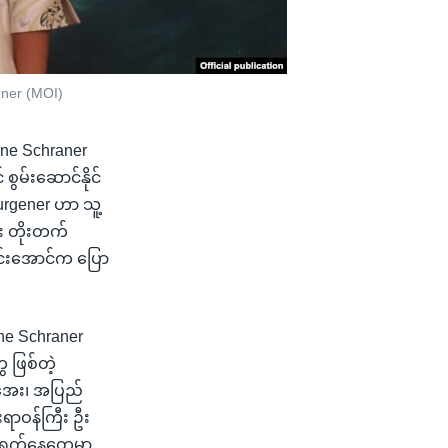
ener (MOI)
tine Schraner
မ်းဆောင်နိုင်
urgener ဟာ သူ့
ြီး တိုးတက်
င်းအောင်က ပြော
ine Schraner
 ဖြစ်တဲ့
်အေး၊ အပြည်
းရာဝန်ကြီး ဦး
 ရက်နေ့တွေမှာ