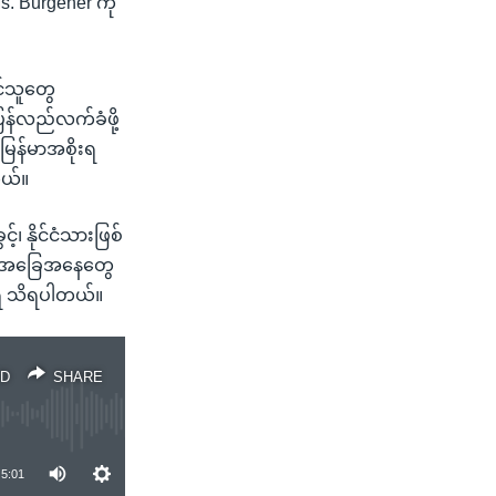
s. Burgener ကို
င်သူတွေ
ြန်လည်လက်ခံဖို့
 မြန်မာအစိုးရ
တယ်။
၊ နိုင်ငံသားဖြစ်
းတဲ့ အခြေအနေတွေ
အရ သိရပါတယ်။
D
SHARE
5:01