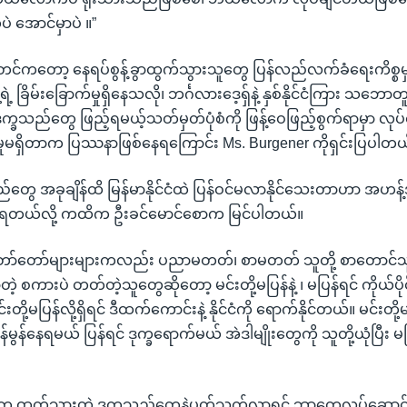
ဲ အောင်မှာပဲ ။”
်တင်ကတော့ နေရပ်စွန့်ခွာထွက်သွားသူတွေ ပြန်လည်လက်ခံရေးကိစ္စ
့ ခြိမ်းခြောက်မှုရှိနေသလို၊ ဘင်္ဂလားဒေ့ရှ်နဲ့ နှစ်နိုင်ငံကြား သဘေ
ဒုက္ခသည်တွေ ဖြည့်ရမယ့်သတ်မှတ်ပုံစံကို ဖြန့်ဝေဖြည့်စွက်ရာမှာ လုပ်
ာမှုမရှိတာက ပြဿနာဖြစ်နေရကြောင်း Ms. Burgener ကိုရှင်းပြပါတယ
ည်တွေ အခုချိန်ထိ မြန်မာနိုင်ငံထဲ ပြန်ဝင်မလာနိုင်သေးတာဟာ အဟန့
ေပုံရတယ်လို့ ကထိက ဦးခင်မောင်စောက မြင်ပါတယ်။
ော်တော်များများကလည်း ပညာမတတ်၊ စာမတတ် သူတို့ စာတောင်သ
့ စကားပဲ တတ်တဲ့သူတွေဆိုတော့ မင်းတို့မပြန်နဲ့ ၊ မပြန်ရင် ကိုယ်ပို
းတို့မပြန်လို့ရှိရင် ဒီထက်ကောင်းနဲ့ နိုင်ငံကို ရောက်နိုင်တယ်။ မင်းတို့
မွန်နေရမယ် ပြန်ရင် ဒုက္ခရောက်မယ် အဲဒါမျိုးတွေကို သူတို့ယုံပြီး မပ
ုင်းက ထွက်သွားတဲ့ ဒုက္ခသည်တွေနဲ့ပတ်သက်လာရင် ဘာတွေလုပ်ဆော