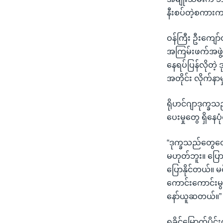
နီးစပ်တဲ့စကားကပ
ဝန်ကြီး ဦးကျော
အကြမ်းဖက်အဖွဲ့ရဲ
နေရပ်ပြန်လိုတဲ့ 
အတိုင်း လိုက်န
ရိုဟင်ဂျာဒုက္ခသ
ပေးမှုတွေ ရှိန
“ဒုက္ခသည်တွေတ
မဟုတ်ဘူး။ ပြောတဲ
ပြောနိုင်တယ်။ မင်
ကောင်းကောင်းမွန်
နော်ယူဆတယ်။”
ရခိုင်မြောက်ပိ