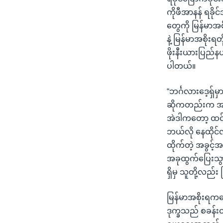
ကိုဖီအာနန် ရခိ
တွေကို မြန်မာ
နဲ့ မြန်မာအစို
ဖိုးနီးယားပြည်
ပါတယ်။
“ဘင်္ဂလားဒေ့ရှ
ဆိုကတည်းက အခု
အဲဒါကတော့ ထင်ရ
ဘယ်လို နေထိုင်လ
ထိုက်တဲ့ အခွင
အခုထွက်ပြေးသွာ
ရှိမှ သူတို့လည်
မြန်မာအစိုးရကတ
ဒုက္ခသည် စခန်းထ