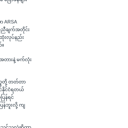
မှာ ARSA
ာတူညီချက်အတိုင်း
ထုံးလုပ်နည်း
်။
်အတားနဲ့ မက်လုံး
ူတို့ တတ်တာ
င်နိုင်ငံရတယ်
မပြန်ရင်
ြန်ဘူးလို့ ကျ
င်သင့်သလဲဆိုတာ