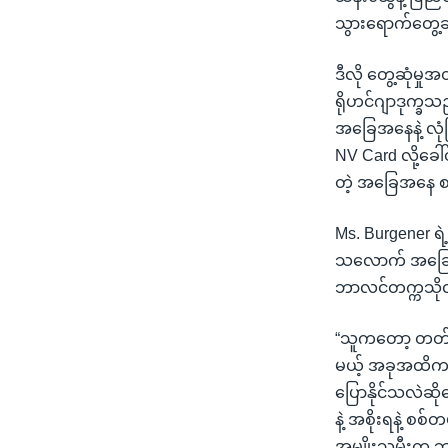
သွားရောက်တွေ့ဆ
ဒီလို တွေ့ဆုံမှ
ရိုဟင်ဂျာဒုက္
အခြေအနေနဲ့ လုံခ
NV Card လို့ခေ
တဲ့ အခြေအနေ စ
Ms. Burgener ရဲ
သလောက် အခြေအနေ
ဘာလင်တက္ကသိုလ
“သူကတော့ တတ်န
မယ့် အခုအထိကတ
ပြောနိုင်သလဲဆိ
နဲ့ အစိုးရနဲ့ စ
အမျိုးသမီးက ဘ