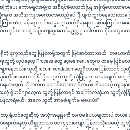
ုင်အကြံပေး ကော်မရှင်အဖွဲ့က အစီရင်ခံစာထုတ်ပြန် အကြံပေးထားပေ
အစိုးရက အတိအကျ အကောင်အထည်ဖေါ်ဖို့ ပျက်ကွက်နေသေးတာကြောင
းရတို့ကြား သံတမန်ရေး တင်းမာမှုတွေ ဆက်ရှိနေရတာဖြစ်ကြောင်း အ
နယ်က ရှမ်းစာပေနဲ့ ယဉ်ကျေးမှုအသင်း ဥက္ကဌ ဒေါက်တာ စိုင်းထွေး
်မှာရှိတဲ့ ဒုက္ခသည်တွေ ပြန်လာဖို့အတွက် ပြင်ဆင်ထားတယ်။ တယောက
သူတို့ လုပ်နေတဲ့ Process တွေ agreement တွေက တခုမှ ဖြစ်
ှားနေတယ်။ သူတို့ recommendation တွေရှိတယ်။ ပြန်လာရင် သူတို့
ုပ်ကိုင်စားသောက်နိုင်ဖို့အတွက် သူတို့ လုံခြုံရေး အာမခံချက်အတွက်
့်အရေးအတွက် ဟိုဘက်က တောင်းထားတာရှိတယ်။ ဒါပေမယ့် ကျနော
းတဲ့ ရိုဟင်ဂျာတွေက သူတို့ ပြန်လာရင် အကြောက်ဆုံးက သူတို့လုံခ
း ပြန်လာရဲမယ်။ အခုက သူတို့ အာမခံချက်မှ မပေးပဲ။”
ော့ ရိုဟင်တွေဆိုတဲ့ အသုံးအနှုန်းကို လက်မခံပယ်ချထားပါတယ်။ ဘ
ဲရောက်နေတဲ့ ဟိန္ဒူဘာသာ ဝင် (၄၄၀)ကျော် ပြန်လာလိုပေမယ့် သူတို့ကိ