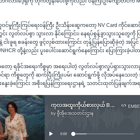
္ဂလားဒေ့ရှ်ကို တိုက်တွန်းပေးဖို့ကိုလည်း ဝန်ကြီးဦးကျော်တင်က M
ူဝင်မှုကြီးကြပ်ရေးဝန်ကြီး ဦးသိန်းဆွေကတော့ NV Card ကိုင်ဆော
 လွတ်လပ်စွာ သွားလာ နိုင်ကြောင်း၊ နေရပ်စွန့်ခွာသွားသူတွေကို ပ
့ ငါးခူရ စခန်းတွေ ဖွင့်လှစ်ထားကြောင်း တုန့်ပြန်ပြောဆိုခဲ့တဲ့ အပြင်
NHCR တို့နဲ့လည်း ပူးပေါင်းဆောင်ရွက်နေကြောင်း ပြောကြားခဲ့ပါ
ော့ ရခိုင်အရေးကိစ္စမှာ အရေးပါတဲ့ လွတ်လပ်စွာလှုပ်ရှားသွားလာခွင့်
ရေးဆိုင်ရာ ကိစ္စတွေကို ဆက်ပြီးကြိုးပမ်း ဆောင်ရွက်ဖို့ လိုအပ်နေသေ
ေးနွေးခဲ့ကြောင်း အစိုးရပြန်ကြားရေးဌာနရဲ့ သတင်းထုတ်ပြန်ချက်
ကုလအထူးကိုယ်စားလှယ် Burgener ရဲ့စွမ်းဆောင်နိုင်မှုအပေါ် သုံးသပ်သူတချို့အမြင်
EMBE
by
ဗွီအိုအေသတင်းဌာန
No media source currently available
0:00