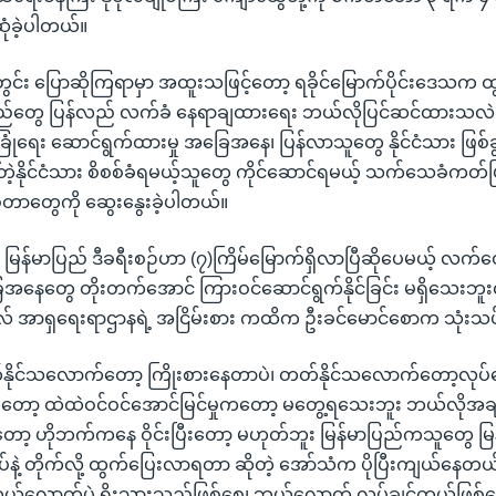
ုံခဲ့ပါတယ်။
ုအတွင်း ပြောဆိုကြရာမှာ အထူးသဖြင့်တော့ ရခိုင်မြောက်ပိုင်းဒေသက 
ခသည်တွေ ပြန်လည် လက်ခံ နေရာချထားရေး ဘယ်လိုပြင်ဆင်ထားသလဲဆ
ြုံရေး ဆောင်ရွက်ထားမှု အခြေအနေ၊ ပြန်လာသူတွေ နိုင်ငံသား ဖြစ်ခွင
ါ်တဲ့နိုင်ငံသား စိစစ်ခံရမယ့်သူတွေ ကိုင်ဆောင်ရမယ့် သက်သေခံကတ
တာတွေကို ဆွေးနွေးခဲ့ပါတယ်။
့ မြန်မာပြည် ဒီခရီးစဉ်ဟာ (၇)ကြိမ်မြောက်ရှိလာပြီဆိုပေမယ့် လက်တ
တွေ တိုးတက်အောင် ကြားဝင်ဆောင်ရွက်နိုင်ခြင်း မရှိသေးဘူးလို့ 
် အာရှရေးရာဌာနရဲ့ အငြိမ်းစား ကထိက ဦးခင်မောင်စောက သုံးသ
ိုင်သလောက်တော့ ကြိုးစားနေတာပဲ၊ တတ်နိုင်သလောက်တော့လုပ်
ော့ ထဲထဲဝင်ဝင်အောင်မြင်မှုကတော့ မတွေ့ရသေးဘူး ဘယ်လိုအချ
ုတော့ ဟိုဘက်ကနေ ဝိုင်းပြီးတော့ မဟုတ်ဘူး မြန်မာပြည်ကသူတွေ မြ
စ်တပ်နဲ့ တိုက်လို့ ထွက်ပြေးလာရတာ ဆိုတဲ့ အော်သံက ပိုပြီးကျယ်နေတယ်
ယ်လောက်ပဲ ရိုးသားသည်ဖြစ်စေ၊ ဘယ်လောက် လုပ်ချင်တယ်ဖြစ်စေ