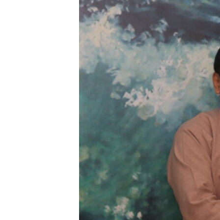
သုတပဒေသာ အင်္ဂလိပ်စာ
အ
ညွန်း
စာမျက်နှာ
သို့
ကျော်
ကြည့်
ရန်
ရှာဖွေ
ရန်
နေရာ
သို့
ကျော်
ရန်