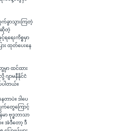
ထွက်ခွာသွားကြတဲ့
ိုတဲ့
့်ရရေးကိစ္စမှာ
်ပြား ထုတ်ပေးနေ
ွေ့မှာ ထင်ထား
ဂျာမနီနိုင်ငံ
ပ်ပါတယ်။
နေတာပဲ။ ဒါပေ
က်တွေကြောင့်
န်မာ ဗုဒ္ဓဘာသာ
။ အဲဒီတော့ ဒီ
 ပြောဖန်များ