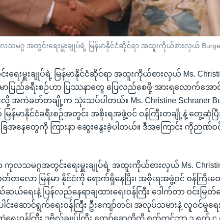
မဂ္ဂ အတွင်းရေးမှူးချုပ်ရဲ့ မြန်မာနိုင်ငံဆိုင်ရာ အထူးကိုယ်စားလှယ် Burg
ရေးမှူးချုပ်ရဲ့ မြန်မာနိုင်ငံဆိုင်ရာ အထူးကိုယ်စားလှယ် Ms. Chris
ြန်မာပြည်ခရီးစဉ်ဟာ ပြဿနာတွေ ပြေလည်စေဖို့ အားရလောက်အောင် စွ
ူးလို့ အကဲခတ်တချို့က သုံးသပ်ပါတယ်။ Ms. Christine Schraner B
 မြန်မာနိုင်ငံခရီးစဉ်အတွင်း အစိုးရအဖွဲ့ဝင် ဝန်ကြီးတချို့နဲ့ တွေ့ဆုံပ
ြေအနေတွေကို ကြားနာ ဆွေးနွေးခဲ့ပါတယ်။ ဒီအကြောင်း ကိုဉာဏ်ဝ
ုင်ရာ ကုလသမဂ္ဂအတွင်းရေးမှူးချုပ်ရဲ့ အထူးကိုယ်စားလှယ် Ms. Christ
တလော မြန်မာ နိုင်ငံကို ရောက်ရှိနေပြီး၊ အစိုးရအဖွဲ့ဝင် ဝန်ကြီးတွေ
ကယ်ဆယ်ရေးနဲ့ ပြန်လည်နေရာချထားရေးဝန်ကြီး ဒေါက်တာ ဝင်းမြတ
ပေါင်းဆောင်ရွက်ရေးဝန်ကြီး ဦးကျော်တင်၊ အလုပ်သမားနဲ့ လူဝင်မှုရေ
်ထဲရေးဝန်ကြီး ဒုဗိုလ်ချုပ်ကြီး ကျော်ဆွေတို့ကို စက်တင်ဘာ ၃ ရက် ၄