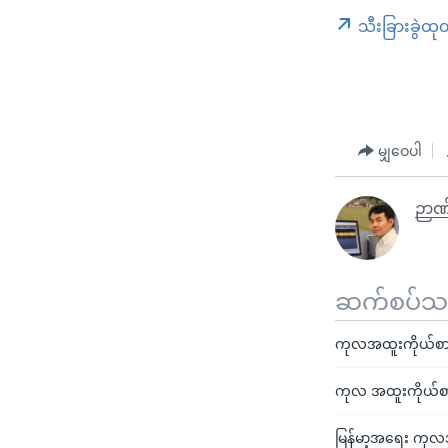
သီးခြားခွဲထု
မျှဝေပါ
ဉာဏ
ဆက်စပ်သတင
ကုလအထူးကိုယ်စားလ
ကုလ အထူးကိုယ်စာ
မြန်မာ့အရေး ကုလ