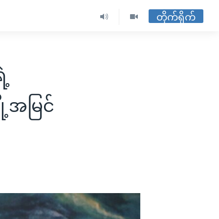
တိုက်ရိုက်
ဲ့
ို့အမြင်