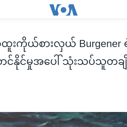
းကိုယ်စားလှယ် Burgener ရ
ာင်နိုင်မှုအပေါ် သုံးသပ်သူတချ