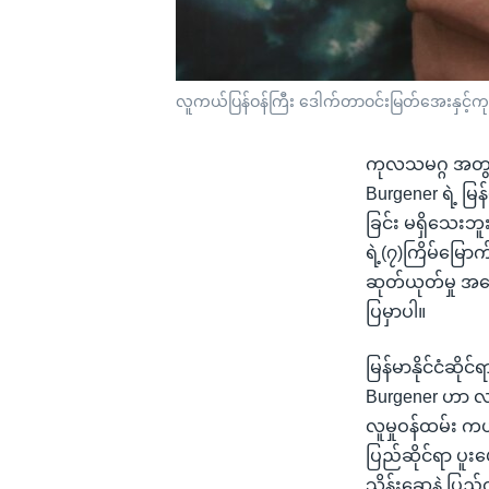
လူကယ်ပြန်ဝန်ကြီး ဒေါက်တာဝင်းမြတ်အေးနှင့်ကုလသ
ကုလသမဂ္ဂ အတွင်း
Burgener ရဲ့ မ
ခြင်း မရှိသေးဘ
ရဲ့(၇)ကြိမ်မြောက်
ဆုတ်ယုတ်မှု အခ
ပြမှာပါ။
မြန်မာနိုင်ငံဆိ
Burgener ဟာ လတ်
လူမှုဝန်ထမ်း 
ပြည်ဆိုင်ရာ ပူး
သိန်းဆွေနဲ့ ပြည