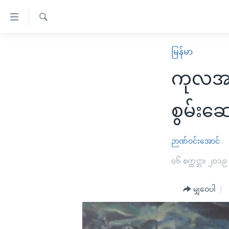
သုံး
ရ
ရှာဖွေ
လွယ်ကူ
မူလစာမျက်နှာ
မြန်မာ
ရ
စေ
မြန်မာ
လာ
ကုလအထူ
သည့်
ဒ်
ကမ္ဘာ့သတင်းများ
Link
ဗွီဒီယို
နိုင်ငံတကာ
စွမ်းဆေ
များ
သတင်းလွတ်လပ်ခွင့်
အမေရိကန်
ပင်မ
ရပ်ဝန်းတခု လမ်းတခု အလွန်
တရုတ်
ဉာဏ်ဝင်းအောင်
အကြောင်းအရာ
အင်္ဂလိပ်စာလေ့လာမယ်
အစ္စရေး-ပါလက်စတိုင်း
၀၆ စက္တင္ဘာ၊ ၂၀၁၉
သို့
အပတ်စဉ်ကဏ္ဍများ
အမေရိကန်သုံးအီဒီယံ
ကျော်
မျှဝေပါ
ကြည့်
ရေဒီယိုနှင့်ရုပ်သံ အချက်အလက်များ
မကြေးမုံရဲ့ အင်္ဂလိပ်စာ
ရေဒီယို
ရန်
ရေဒီယို/တီဗွီအစီအစဉ်
ရုပ်ရှင်ထဲက အင်္ဂလိပ်စာ
တီဗွီ
ပင်မ