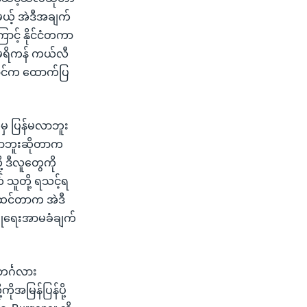
မယ့် အဲဒီအချက်
့် နိုင်ငံတကာ
မေရိကန် ကယ်လီ
မောင်က ထောက်ပြ
်မှ ပြန်မလာဘူး
မလာဘူးဆိုတာက
 ဒီလူတွေကို
 သူတို့ ရသင့်ရ
်ထင်တာက အဲဒီ
ြုံရေးအာမခံချက်
င်္ဂလား
ုအမြန်ပြန်ပို့