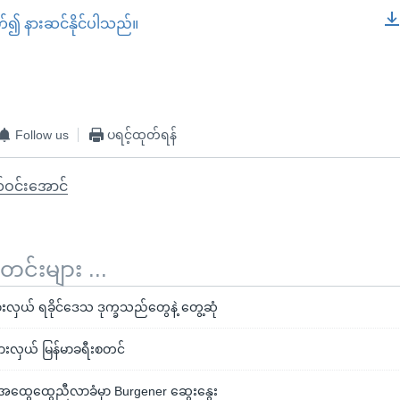
တ်၍ နားဆင်နိုင်ပါသည်။
EMBED
Follow us
ပရင့်ထုတ်ရန်
်ဝင်းအောင်
်းများ ...
ှယ် ရခိုင်ဒေသ ဒုက္ခသည်တွေနဲ့ တွေ့ဆုံ
းလှယ် မြန်မာခရီးစတင်
အထွေထွေညီလာခံမှာ Burgener ဆွေးနွေး